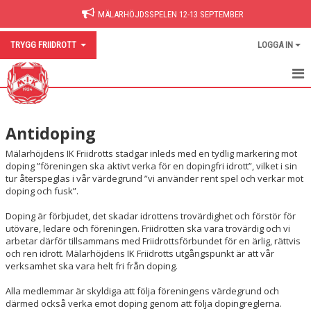
MÄLARHÖJDSSPELEN 12-13 SEPTEMBER
TRYGG FRIIDROTT
LOGGA IN
VÄRDEGRUND
Antidoping
TRYGGHETSARBETE
Mälarhöjdens IK Friidrotts stadgar inleds med en tydlig markering mot
OLYCKOR
doping ”föreningen ska aktivt verka för en dopingfri idrott”, vilket i sin
tur återspeglas i vår värdegrund ”vi använder rent spel och verkar mot
doping och fusk”.
BRAND
Doping är förbjudet, det skadar idrottens trovärdighet och förstör för
BILTRANSPORTER
utövare, ledare och föreningen. Friidrotten ska vara trovärdig och vi
arbetar därför tillsammans med Friidrottsförbundet för en ärlig, rättvis
LIVRÄDDNING OCH HLR
och ren idrott. Mälarhöjdens IK Friidrotts utgångspunkt är att vår
verksamhet ska vara helt fri från doping.
ANTIDOPING
Alla medlemmar är skyldiga att följa föreningens värdegrund och
därmed också verka emot doping genom att följa dopingreglerna.
STÖD OCH RÅDGIVNING