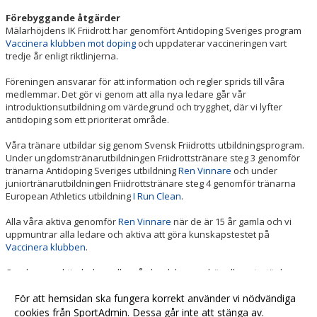
Förebyggande åtgärder
Mälarhöjdens IK Friidrott har genomfört Antidoping Sveriges program
Vaccinera klubben mot doping
och uppdaterar vaccineringen vart
tredje år enligt riktlinjerna.
Föreningen ansvarar för att information och regler sprids till våra
medlemmar. Det gör vi genom att alla nya ledare går vår
introduktionsutbildning om värdegrund och trygghet, där vi lyfter
antidoping som ett prioriterat område.
Våra tränare utbildar sig genom Svensk Friidrotts utbildningsprogram.
Under ungdomstränarutbildningen Friidrottstränare steg 3 genomför
tränarna Antidoping Sveriges utbildning
Ren Vinnare
och under
juniortränarutbildningen Friidrottstränare steg 4 genomför tränarna
European Athletics utbildning
I Run Clean
.
Alla våra aktiva genomför
Ren Vinnare
när de är 15 år gamla och vi
uppmuntrar alla ledare och aktiva att göra kunskapstestet på
Vaccinera klubben
.
Om du som aktiv, ledare eller vårdnadshavare hör eller misstänker
doping inom Mälarhöjdens IK Friidrott eller i andra föreningar, kontakta
föreningens
För att hemsidan ska fungera korrekt använder vi nödvändiga
trygghetsgrupp
. Eller tipsa anonymt till
Antidoping Sverige
/ tipsa oss
.
cookies från SportAdmin. Dessa går inte att stänga av.