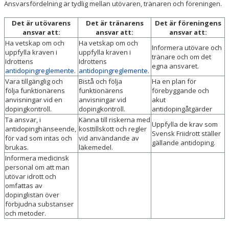
Ansvarsfördelning är tydlig mellan utövaren, tränaren och föreningen.
Det är utövarens
Det är tränarens
Det är föreningens
ansvar att:
ansvar att:
ansvar att:
Ha vetskap om och
Ha vetskap om och
Informera utövare och
uppfylla kraven i
uppfylla kraven i
tränare och om det
Idrottens
Idrottens
egna ansvaret.
antidopingreglemente
.
antidopingreglemente
.
Vara tillgänglig och
Bistå och följa
Ha en plan för
följa funktionärens
funktionärens
förebyggande och
anvisningar vid en
anvisningar vid
akut
dopingkontroll.
dopingkontroll.
antidopingåtgärder
Ta ansvar, i
Känna till riskerna med
Uppfylla de krav som
antidopinghänseende,
kosttillskott och regler
Svensk Friidrott ställer
för vad som intas och
vid användande av
gällande antidoping.
brukas.
läkemedel.
Informera medicinsk
personal om att man
utövar idrott och
omfattas av
dopinglistan över
förbjudna substanser
och metoder.