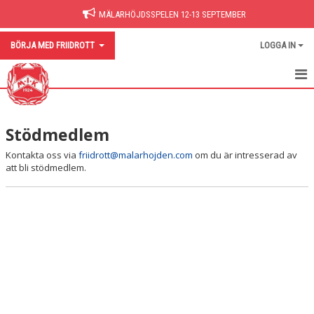
MÄLARHÖJDSSPELEN 12-13 SEPTEMBER
BÖRJA MED FRIIDROTT
LOGGA IN
VÄLKOMMEN
Stödmedlem
FRIIDROTTSSKOLAN
Kontakta oss via
friidrott@malarhojden.com
om du är intresserad av
FRIIDROTTSLEK 5-6 ÅR
att bli stödmedlem.
TRÄNINGSGRUPPER 7 ÅR OCH ÄLDRE
VETERANGRUPPEN
STÖDMEDLEM