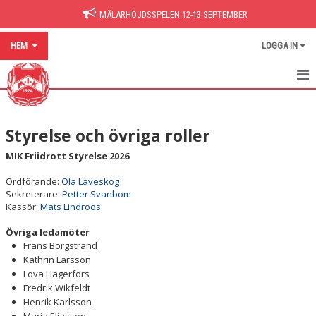
MÄLARHÖJDSSPELEN 12-13 SEPTEMBER
HEM
LOGGA IN
HEM
Styrelse och övriga roller
NYHETER
MIK Friidrott Styrelse 2026
VERKSAMHETSIDÉ
Ordförande:
Ola Laveskog
Sekreterare:
STYRELSE
Petter Svanbom
Kassör:
Mats Lindroos
VERKSAMHETSBERÄTTELSE
Övriga ledamöter
Frans Borgstrand
BYTE TILL ELLER FRÅN MÄLARHÖJDENS IK
Kathrin Larsson
Lova Hagerfors
GDPR
Fredrik Wikfeldt
Henrik Karlsson
BARN- OCH UNGDOMSFONDEN