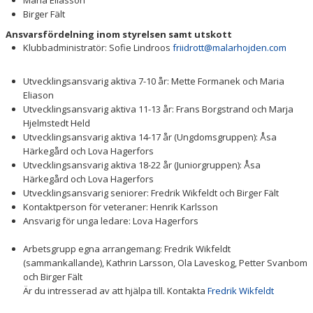
Maria Eliasson
Birger Fält
BILDGALLERI
Ansvarsfördelning inom styrelsen samt utskott
Klubbadministratör: Sofie Lindroos
friidrott@malarhojden.com
DOKUMENT
Utvecklingsansvarig aktiva 7-10 år: Mette Formanek och Maria
HITTA PÅ SIDAN
Eliason
Utvecklingsansvarig aktiva 11-13 år: Frans Borgstrand och Marja
Hjelmstedt Held
Utvecklingsansvarig aktiva 14-17 år (Ungdomsgruppen): Åsa
Härkegård och Lova Hagerfors
Utvecklingsansvarig aktiva 18-22 år (Juniorgruppen): Åsa
Härkegård och Lova Hagerfors
Utvecklingsansvarig seniorer: Fredrik Wikfeldt och Birger Fält
Kontaktperson för veteraner: Henrik Karlsson
Ansvarig för unga ledare: Lova Hagerfors
Arbetsgrupp egna arrangemang: Fredrik Wikfeldt
(sammankallande), Kathrin Larsson, Ola Laveskog, Petter Svanbom
och Birger Fält
Är du intresserad av att hjälpa till. Kontakta
Fredrik Wikfeldt