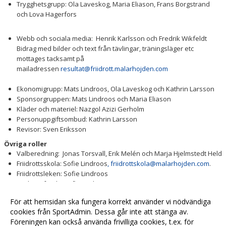
Trygghetsgrupp: Ola Laveskog, Maria Eliason, Frans Borgstrand
och Lova Hagerfors
Webb och sociala media: Henrik Karlsson och Fredrik Wikfeldt
Bidrag med bilder och text från tävlingar, träningsläger etc
mottages tacksamt på
mailadressen
resultat@friidrott.malarhojden.com
Ekonomigrupp: Mats Lindroos, Ola Laveskog och Kathrin Larsson
Sponsorgruppen: Mats Lindroos och Maria Eliason
Kläder och materiel: Nazgol Azizi Gerholm
Personuppgiftsombud: Kathrin Larsson
Revisor: Sven Eriksson
Övriga roller
Valberedning: Jonas Torsvall, Erik Melén och Marja Hjelmstedt Held
Friidrottsskola: Sofie Lindroos
,
friidrottskola@malarhojden.com
.
Friidrottsleken: Sofie Lindroos
Friidrottsfritids: Sofie Lindroos
Uppstart av nya grupper: Sofie Lindroos
För att hemsidan ska fungera korrekt använder vi nödvändiga
Är du intresserad av att hjälpa till i valberedning, styrelse starta ett
cookies från SportAdmin. Dessa går inte att stänga av.
nytt utskott så kontakta
styrelsen@friidrott.malarhojden.com
.
Föreningen kan också använda frivilliga cookies, t.ex. för