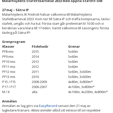
Mälarhöjdens Stafettkarneval 2023 med öppna Stafett-DM
27 maj – Sätra IP
Mälarhöjdens IK Friidrott hälsar välkomna till Mälarhöjdens
Stafettkarneval 2023. Kom ner till Sätra IP och träffa kompisarna, tävla i
stafett, umgås och ha kul. Första start går preliminärt kl 10:00 och vi
beräknas vara klara till 17-tiden. Varmt välkomna till säsongens första
tävling på Sätra IP!
Grenprogram
Klasser
Födelseår
Grenar
PF8 mix
2015
5x60m
PF9 mix
2014
5x60m
PF10 mix
2013
5x60m
PF11 mix
2012
5x60m
PF12 mix
2011
5x60m, 3x600m
PF13 mix
2010
5x60m, 3x600m
P15 / F15
2008-2009
4x80m, 3x800m*
P17 / F17
2006-2007
4x100m, 3x800m*
M / K
alla
4x100m, 4x200m, 4x800m*
Anmälan
Anmälan av lag görs via
EasyRecord
senast den 21 maj av
lagledare/tränare.
Aktiva anmäler alltså sitt intresse till sin respektive