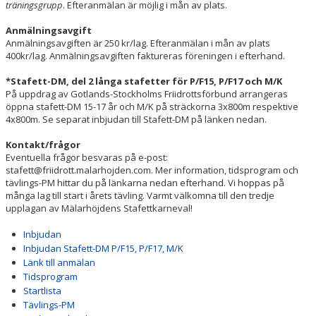
träningsgrupp
. Efteranmälan är möjlig i mån av plats.
Anmälningsavgift
Anmälningsavgiften är 250 kr/lag. Efteranmälan i mån av plats
400kr/lag. Anmälningsavgiften faktureras föreningen i efterhand.
*Stafett-DM, del 2 långa stafetter för P/F15, P/F17 och M/K
På uppdrag av Gotlands-Stockholms Friidrottsförbund arrangeras
öppna stafett-DM 15-17 år och M/K på sträckorna 3x800m respektive
4x800m. Se separat inbjudan till Stafett-DM på länken nedan.
Kontakt/frågor
Eventuella frågor besvaras på e-post:
stafett@friidrott.malarhojden.com. Mer information, tidsprogram och
tävlings-PM hittar du på länkarna nedan efterhand. Vi hoppas på
många lag till start i årets tävling. Varmt välkomna till den tredje
upplagan av Mälarhöjdens Stafettkarneval!
Inbjudan
Inbjudan Stafett-DM P/F15, P/F17, M/K
Länk till anmälan
Tidsprogram
Startlista
Tävlings-PM