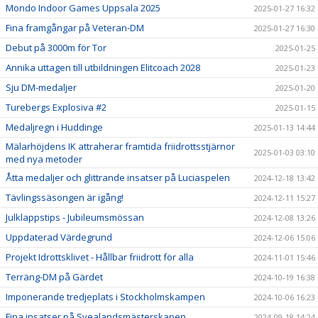
Mondo Indoor Games Uppsala 2025
2025-01-27 16:32
Fina framgångar på Veteran-DM
2025-01-27 16:30
Debut på 3000m för Tor
2025-01-25
Annika uttagen till utbildningen Elitcoach 2028
2025-01-23
Sju DM-medaljer
2025-01-20
Turebergs Explosiva #2
2025-01-15
Medaljregn i Huddinge
2025-01-13 14:44
Mälarhöjdens IK attraherar framtida friidrottsstjärnor
2025-01-03 03:10
med nya metoder
Åtta medaljer och glittrande insatser på Luciaspelen
2024-12-18 13:42
Tävlingssäsongen är igång!
2024-12-11 15:27
Julklappstips - Jubileumsmössan
2024-12-08 13:26
Uppdaterad Värdegrund
2024-12-06 15:06
Projekt Idrottsklivet - Hållbar friidrott för alla
2024-11-01 15:46
Terräng-DM på Gärdet
2024-10-19 16:38
Imponerande tredjeplats i Stockholmskampen
2024-10-06 16:23
Fina insatser på Svealandsmästerskapen
2024-09-18 14:24