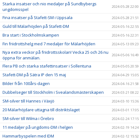
Starka insatser och nio medaljer på Sundbybergs
2024-05-28 22:00
ungdomsspel
Fina insatser på Stafett-SM i Uppsala
2024-05-28 21:51
Guld till Mälarhöjden på Stafett-DM
2024-05-16 22:55
Bra start i Stockholmskampen
2024-05-16 22:31
Fin friidrottshelg med 7 medaljer för Mälarhöjden
2024-05-13 09:23
Nya extra veckor på friidrottsskolan! Vecka 25 och 26 nu
2024-05-06 16:49
öppna för anmälan.
Flera PB och starka stafettinsatser i Sollentuna
2024-05-05 20:59
Stafett-DM på Sätra IP den 15 maj
2024-04-29 15:05
Bilder från 100års-dagen
2024-04-16 21:58
Dubbelseger till Stockholm i Svealandsmästerskapen
2024-03-21 08:22
SM-silver till Hannes i Växjö
2024-03-10 15:36
20 Mälarhöjdare uttagna till distriktslaget
2024-03-01 17:05
SM-silver till Wilma i Örebro
2024-02-24 17:15
11 medaljer på ungdoms-DM i helgen
2024-02-19 14:24
Hammarbyspelen med IDM
2024-02-12 15:52