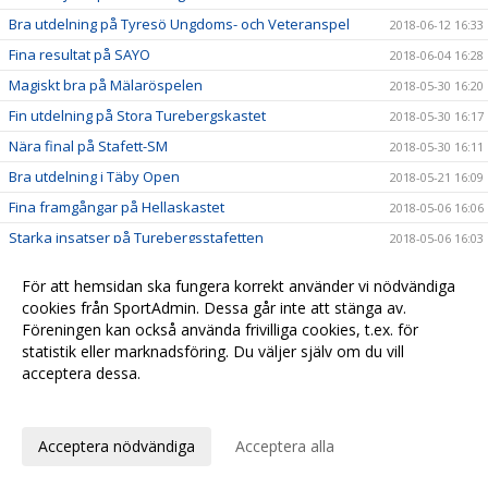
Bra utdelning på Tyresö Ungdoms- och Veteranspel
2018-06-12 16:33
Fina resultat på SAYO
2018-06-04 16:28
Magiskt bra på Mälaröspelen
2018-05-30 16:20
Fin utdelning på Stora Turebergskastet
2018-05-30 16:17
Nära final på Stafett-SM
2018-05-30 16:11
Bra utdelning i Täby Open
2018-05-21 16:09
Fina framgångar på Hellaskastet
2018-05-06 16:06
Starka insatser på Turebergsstafetten
2018-05-06 16:03
Löpgruppen är igång!
2018-05-06 16:02
För att hemsidan ska fungera korrekt använder vi nödvändiga
Iris och Olle tog sista chansen att persa inomhus
2018-04-21 16:00
cookies från SportAdmin. Dessa går inte att stänga av.
Snabbhet och explosivitet med Sunneborn
Föreningen kan också använda frivilliga cookies, t.ex. för
2018-04-15 15:58
statistik eller marknadsföring. Du väljer själv om du vill
Nu startar vi Löpgruppen
2018-04-14 12:27
acceptera dessa.
Många nya pers i Örebro
2018-04-14 12:20
Anpassa dina val
Nu öppnar vi kön för barn födda 2011
2018-03-27 12:08
Acceptera nödvändiga
Acceptera alla
Seger till Stockholm i Svealandsmästerskapen
2018-03-13 12:05
Fina framgångar i Lilla Hammarbyspelen
2018-03-13 12:01