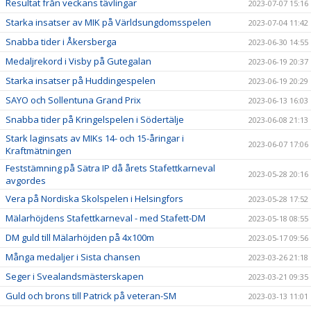
Resultat från veckans tävlingar
2023-07-07 15:16
Starka insatser av MIK på Världsungdomsspelen
2023-07-04 11:42
Snabba tider i Åkersberga
2023-06-30 14:55
Medaljrekord i Visby på Gutegalan
2023-06-19 20:37
Starka insatser på Huddingespelen
2023-06-19 20:29
SAYO och Sollentuna Grand Prix
2023-06-13 16:03
Snabba tider på Kringelspelen i Södertälje
2023-06-08 21:13
Stark laginsats av MIKs 14- och 15-åringar i
2023-06-07 17:06
Kraftmätningen
Feststämning på Sätra IP då årets Stafettkarneval
2023-05-28 20:16
avgordes
Vera på Nordiska Skolspelen i Helsingfors
2023-05-28 17:52
Mälarhöjdens Stafettkarneval - med Stafett-DM
2023-05-18 08:55
DM guld till Mälarhöjden på 4x100m
2023-05-17 09:56
Många medaljer i Sista chansen
2023-03-26 21:18
Seger i Svealandsmästerskapen
2023-03-21 09:35
Guld och brons till Patrick på veteran-SM
2023-03-13 11:01