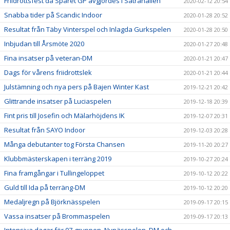
Friidrottsfest då Spåret GP avgjordes i Sätrahallen
2020-02-12 20:54
Snabba tider på Scandic Indoor
2020-01-28 20:52
Resultat från Täby Vinterspel och Inlagda Gurkspelen
2020-01-28 20:50
Inbjudan till Årsmöte 2020
2020-01-27 20:48
Fina insatser på veteran-DM
2020-01-21 20:47
Dags för vårens friidrottslek
2020-01-21 20:44
Julstämning och nya pers på Bajen Winter Kast
2019-12-21 20:42
Glittrande insatser på Luciaspelen
2019-12-18 20:39
Fint pris till Josefin och Mälarhöjdens IK
2019-12-07 20:31
Resultat från SAYO Indoor
2019-12-03 20:28
Många debutanter tog Första Chansen
2019-11-20 20:27
Klubbmästerskapen i terräng 2019
2019-10-27 20:24
Fina framgångar i Tullingeloppet
2019-10-12 20:22
Guld till Ida på terräng-DM
2019-10-12 20:20
Medaljregn på Björknässpelen
2019-09-17 20:15
Vassa insatser på Brommaspelen
2019-09-17 20:13
Intensiva dagar för 07-gruppen, Nynässpelen, DM och