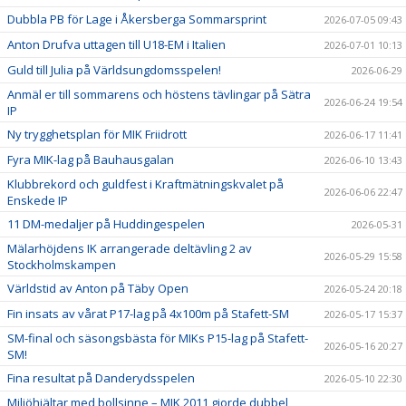
Dubbla PB för Lage i Åkersberga Sommarsprint
2026-07-05 09:43
Anton Drufva uttagen till U18-EM i Italien
2026-07-01 10:13
Guld till Julia på Världsungdomsspelen!
2026-06-29
Anmäl er till sommarens och höstens tävlingar på Sätra
2026-06-24 19:54
IP
Ny trygghetsplan för MIK Friidrott
2026-06-17 11:41
Fyra MIK-lag på Bauhausgalan
2026-06-10 13:43
Klubbrekord och guldfest i Kraftmätningskvalet på
2026-06-06 22:47
Enskede IP
11 DM-medaljer på Huddingespelen
2026-05-31
Mälarhöjdens IK arrangerade deltävling 2 av
2026-05-29 15:58
Stockholmskampen
Världstid av Anton på Täby Open
2026-05-24 20:18
Fin insats av vårat P17-lag på 4x100m på Stafett-SM
2026-05-17 15:37
SM-final och säsongsbästa för MIKs P15-lag på Stafett-
2026-05-16 20:27
SM!
Fina resultat på Danderydsspelen
2026-05-10 22:30
Miljöhjältar med bollsinne – MIK 2011 gjorde dubbel