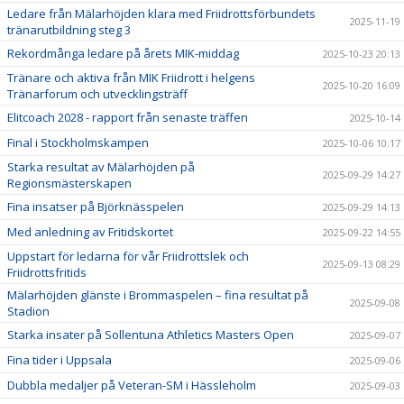
Ledare från Mälarhöjden klara med Friidrottsförbundets
2025-11-19
tränarutbildning steg 3
Rekordmånga ledare på årets MIK-middag
2025-10-23 20:13
Tränare och aktiva från MIK Friidrott i helgens
2025-10-20 16:09
Tränarforum och utvecklingsträff
Elitcoach 2028 - rapport från senaste träffen
2025-10-14
Final i Stockholmskampen
2025-10-06 10:17
Starka resultat av Mälarhöjden på
2025-09-29 14:27
Regionsmästerskapen
Fina insatser på Björknässpelen
2025-09-29 14:13
Med anledning av Fritidskortet
2025-09-22 14:55
Uppstart för ledarna för vår Friidrottslek och
2025-09-13 08:29
Friidrottsfritids
Mälarhöjden glänste i Brommaspelen – fina resultat på
2025-09-08
Stadion
Starka insater på Sollentuna Athletics Masters Open
2025-09-07
Fina tider i Uppsala
2025-09-06
Dubbla medaljer på Veteran-SM i Hässleholm
2025-09-03