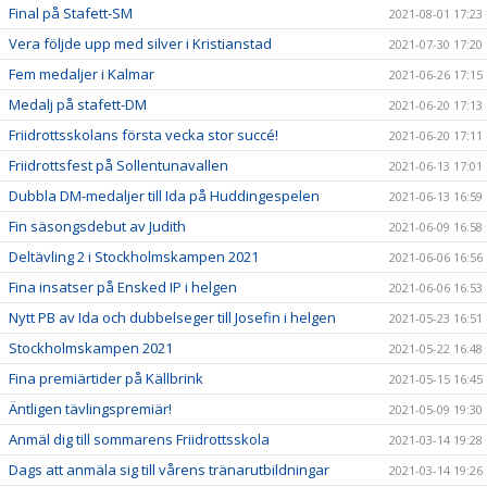
Final på Stafett-SM
2021-08-01 17:23
Vera följde upp med silver i Kristianstad
2021-07-30 17:20
Fem medaljer i Kalmar
2021-06-26 17:15
Medalj på stafett-DM
2021-06-20 17:13
Friidrottsskolans första vecka stor succé!
2021-06-20 17:11
Friidrottsfest på Sollentunavallen
2021-06-13 17:01
Dubbla DM-medaljer till Ida på Huddingespelen
2021-06-13 16:59
Fin säsongsdebut av Judith
2021-06-09 16:58
Deltävling 2 i Stockholmskampen 2021
2021-06-06 16:56
Fina insatser på Ensked IP i helgen
2021-06-06 16:53
Nytt PB av Ida och dubbelseger till Josefin i helgen
2021-05-23 16:51
Stockholmskampen 2021
2021-05-22 16:48
Fina premiärtider på Källbrink
2021-05-15 16:45
Äntligen tävlingspremiär!
2021-05-09 19:30
Anmäl dig till sommarens Friidrottsskola
2021-03-14 19:28
Dags att anmäla sig till vårens tränarutbildningar
2021-03-14 19:26