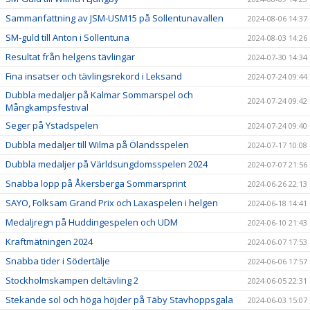
Sammanfattning av JSM-USM15 på Sollentunavallen
2024-08-06 14:37
SM-guld till Anton i Sollentuna
2024-08-03 14:26
Resultat från helgens tävlingar
2024-07-30 14:34
Fina insatser och tävlingsrekord i Leksand
2024-07-24 09:44
Dubbla medaljer på Kalmar Sommarspel och
2024-07-24 09:42
Mångkampsfestival
Seger på Ystadspelen
2024-07-24 09:40
Dubbla medaljer till Wilma på Ölandsspelen
2024-07-17 10:08
Dubbla medaljer på Världsungdomsspelen 2024
2024-07-07 21:56
Snabba lopp på Åkersberga Sommarsprint
2024-06-26 22:13
SAYO, Folksam Grand Prix och Laxaspelen i helgen
2024-06-18 14:41
Medaljregn på Huddingespelen och UDM
2024-06-10 21:43
Kraftmätningen 2024
2024-06-07 17:53
Snabba tider i Södertälje
2024-06-06 17:57
Stockholmskampen deltävling 2
2024-06-05 22:31
Stekande sol och höga höjder på Täby Stavhoppsgala
2024-06-03 15:07