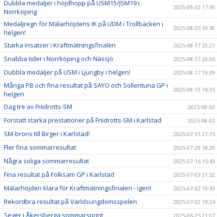
Dubbla medaljer i höjdhopp på USM15/JSM19 i
2025-09-02 17:45
Norrköping
Medaljregn för Mälarhöjdens IK på UDM i Trollbäcken i
2025-08-25 10:50
helgen!
Starka insatser i Kraftmätningsfinalen
2025-08-17 20:21
Snabba tider i Norrköping och Nässjö
2025-08-17 20:06
Dubbla medaljer på USM i Ljungby i helgen!
2025-08-17 19:39
Många PB och fina resultat på SAYO och Sollentuna GP i
2025-08-13 16:35
helgen
Dag tre av Friidrotts-SM
2025-08-03
Forstatt starka prestationer på Friidrotts-SM i Karlstad
2025-08-02
SM-brons till Birger i Karlstad!
2025-07-31 21:15
Fler fina sommarresultat
2025-07-29 18:29
Några soliga sommarresultat
2025-07-16 15:43
Fina resultat på Folksam GP i Karlstad
2025-07-03 21:52
Mälarhöjden klara för Kraftmätningsfinalen - igen!
2025-07-02 19:43
Rekordbra resultat på Världsungdomsspelen
2025-07-02 19:24
Seger i Åkersberga sommarsprint
2025-06-25 21:07