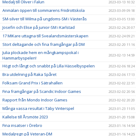
Medalj till Oliver i Falun
2023-03-13 10:32
Anmälan öppen till sommarens Friidrottskola
2023-03-09 09:18
SM-silver till Wilma på ungdoms-SM i Västerås
2023-03-05 13:00
Josefin och Elise på junior-SM i Karlstad
2023-02-26 20:07
17 MIKare uttagna till Svealandsmästerskapen
2023-02-24 09:21
Stort deltagande och fina framgångar på DM
2023-02-20 11:16
Julia plockade hem en mångkampspokal i
2023-02-13 14:59
Hammarbyspelen!
Högt och långt och snabbt på Lilla Hässelbyspelen
2023-02-06 18:24
Bra utdelning på Raka Spåret
2023-02-06 17:13
Folksam Grand Prix i Sätrahallen
2023-02-02 22:51
Fina framgångar på Scandic Indoor Games
2023-02-02 20:56
Rapport från Mondo Indoor Games
2023-02-02 20:20
Många vassa resultat i Täby Vinterspel
2023-01-23 11:05
Kallelse till Årsmöte 2023
2023-01-20 15:08
Fina insatser i Örebro
2023-01-16 14:54
Medaljregn på Veteran-DM
2023-01-16 14:25