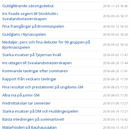
Guldglittrande säsongsdebut
2018-11-25 18:40
Iris fixade segern till Stockholm i
2018-09-26 18:37
Svealandsmästerskapen
Fina framgångar på Brommaspelen
2018-09-12 18:33
Guldglans i Nynässpelen
2018-09-02 18:28
Medaljer, pers och fina debuter för 09-gruppen på
2018-09-02 18:26
Björknässpelen
Starka insatser på Tjejernas Kväll
2018-09-02 17:47
Iris uttagen till Svealandsmästerskapen
2018-08-28 17:44
Kommande tävlingar efter sommaren
2018-08-20 17:41
Rapport från veckans tävlingar
2018-08-20 17:39
Fina resultat och prestationer på ungdoms-SM
2018-08-05 17:35
Alba nia på junior-SM
2018-08-05 17:30
Friidrottskolan tar semester
2018-07-08 17:27
Starka insatser på DM och Huddingespelen
2018-06-19 17:21
Bästa inledningen på sommarlovet!
2018-06-15 16:42
Mälarhöjden på Bauhausgalan
2018-06-15 16:37