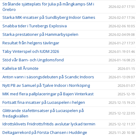
Strålande sjätteplats för Julia på mångkamps-SM i
2026-02-07 17:51
Örebro
Starka MIK-insatser på Sundbyberg Indoor Games
2026-02-07 17:36
Snabba tider i Turebergs Explosiva
2026-02-06 10:05
Starka prestationer på Hammarbyspelen
2026-02-04 09:08
Resultat från helgens tävlingar
2026-01-27 17:37
Täby Vinterspel och IUDM 2026
2026-01-19 01:46
Stöd vår Barn- och Ungdomsfond
2026-01-16 08:25
Kallelse till Årsmöte
2026-01-15
Anton vann i säsongsdebuten på Scandic Indoors
2026-01-13 09:07
Nytt PB av Samuel på Tjalve Indoor i Norrköping
2026-01-07
MIK med flera pallplaceringar på Bajen Vinterkast
2025-12-19
Fortsatt fina insatser på Luciaspelen i helgen
2025-12-15 19:25
Glittrande stafettinsatser på Luciaspelen på
2025-12-12 22:05
fredagkvällen
Idrottsklivets Friidrottsfritids avslutar lyckad termin
2025-12-12 11:37
Deltagarrekord på Första Chansen i Huddinge
2025-11-20 10:58