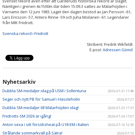
svenskt rekord även efter att Gärderuds historiska rekord är slaget.
Nämligen i grenen 4x1500m där tiden 15:09.3 sattes av Mälarhöjden i
Värnamo den 12 juni 1983. Laget den dagen bestod av Jan Persson -61,
Lars Ericsson -57, Antero Rinne -59 och Juha Moilanen -61. Legendarer
från MIK Friidrott.
Svenska rekord i Friidrott
Skribent: Fredrik Wikfeldt
E-post:
Adressen Gömd
Nyhetsarkiv
Dubbla SM-medaljer idag på USM i Sollentuna
2026-07-31 17:48
Seger och nytt PB för Samuel i Hässleholm
2026-07-27
Dubbla SM-medaljer till Mälarhöjden idag!
2026-07-25 17:57
Friidrotts-SM 2026 är igång!
2026-07-24 17:07
Anton sexa i sitt försöksheat på U18-EM i Italien
2026-07-16 12:39
Strålande sommarkväll på Sätra!
2026-07-15