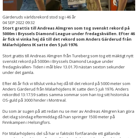
Gärderuds världsrekord stod sig i 46 år
04 SEP 2022 09:32
Stort grattis till Andreas Almgren som tog svenskt rekord på
5000m i Bryssels Diamond League under fredagskvällen. Efter 46
år fick vi vinka hej då till det rekord som Anders Gärderud från
Mälarhöjdens IK satte den 5 juli 1976.
Stort grattis till Andreas Almgren från Tureberg som tog ett mäktigt nytt
svenskt rekord på 5000m i Bryssels Diamond League under
fredagskvällen- Tiden i mål blev 13.01.70 nästan sexton sekunder
under det gamla.
Efter 46 år fick vi tillslut vinka hej då till det rekord på 5000 meter som
Anders Gärderud från Mälarhöjdens IK satte den 5 juli 1976. Anders
rekordtid 13:17.59 sattes samma sommar som han tog sitt historiska
OS-guld på 3000 hinder i Montreal.
Du som är sugen på att redan nu se mer av Andreas Almgren kan göra
det idag söndag eftermiddag då han springer 1500 meter på
Finnkampen i Helsingfors.
För Mälarhöjdens del så har vi faktiskt fortfarande ett gällande