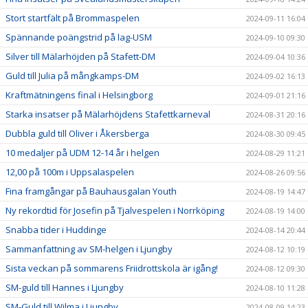
Stort startfält på Brommaspelen
2024-09-11 16:04
Spännande poängstrid på lag-USM
2024-09-10 09:30
Silver till Mälarhöjden på Stafett-DM
2024-09-04 10:36
Guld till Julia på mångkamps-DM
2024-09-02 16:13
Kraftmätningens final i Helsingborg
2024-09-01 21:16
Starka insatser på Mälarhöjdens Stafettkarneval
2024-08-31 20:16
Dubbla guld till Oliver i Åkersberga
2024-08-30 09:45
10 medaljer på UDM 12-14 år i helgen
2024-08-29 11:21
12,00 på 100m i Uppsalaspelen
2024-08-26 09:56
Fina framgångar på Bauhausgalan Youth
2024-08-19 14:47
Ny rekordtid för Josefin på Tjalvespelen i Norrköping
2024-08-19 14:00
Snabba tider i Huddinge
2024-08-14 20:44
Sammanfattning av SM-helgen i Ljungby
2024-08-12 10:19
Sista veckan på sommarens Friidrottskola är igång!
2024-08-12 09:30
SM-guld till Hannes i Ljungby
2024-08-10 11:28
SM-Guld till Wilma i Ljungby
2024-08-09 14:23