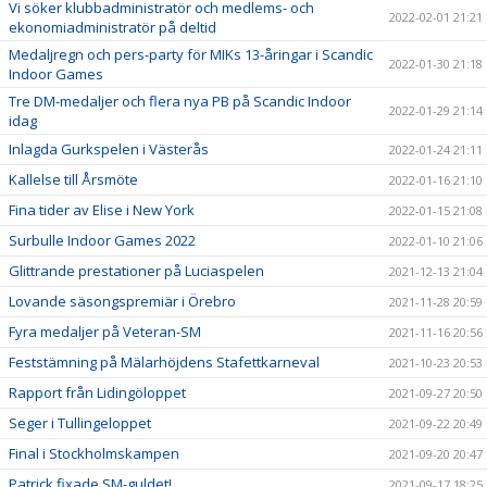
Vi söker klubbadministratör och medlems- och
2022-02-01 21:21
ekonomiadministratör på deltid
Medaljregn och pers-party för MIKs 13-åringar i Scandic
2022-01-30 21:18
Indoor Games
Tre DM-medaljer och flera nya PB på Scandic Indoor
2022-01-29 21:14
idag
Inlagda Gurkspelen i Västerås
2022-01-24 21:11
Kallelse till Årsmöte
2022-01-16 21:10
Fina tider av Elise i New York
2022-01-15 21:08
Surbulle Indoor Games 2022
2022-01-10 21:06
Glittrande prestationer på Luciaspelen
2021-12-13 21:04
Lovande säsongspremiär i Örebro
2021-11-28 20:59
Fyra medaljer på Veteran-SM
2021-11-16 20:56
Feststämning på Mälarhöjdens Stafettkarneval
2021-10-23 20:53
Rapport från Lidingöloppet
2021-09-27 20:50
Seger i Tullingeloppet
2021-09-22 20:49
Final i Stockholmskampen
2021-09-20 20:47
Patrick fixade SM-guldet!
2021-09-17 18:25