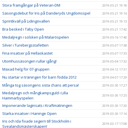
Stora framgångar på Veteran-DM
2019-05-21 19:18
Säsongsdebut för Iris på Danderyds Ungdomsspel
2019-05-21 19:16
Sprintkväll på Lidingövallen
2019-05-21 19:13
Bra besked i Täby Open
2019-05-21 17:42
Medaljregn i solsken på Mälaröspelen
2019-05-16 17:40
Silver i Turebergsstafetten
2019-05-07 17:38
Fina insatser på Hellaskastet
2019-05-07 17:35
Utomhussäsongen rullar igång!
2019-05-04 17:32
Maxad helg för 07-gruppen
2019-04-12 17:31
Nu startar vi träningen för barn födda 2012
2019-04-07 17:29
Många tog säsongens sista chans att persa!
2019-03-30 17:27
Medaljregn och mångkampsguld i Lilla
2019-03-30 17:25
Hammarbyspelen
Imponerande laginsats i Kraftmätningen
2019-03-30 17:20
Starka insatser i Haninge Open
2019-03-30 17:16
Iris och Ida fixade segern till Stockholm i
2019-03-17 17:08
Svealandsmästerskapen!