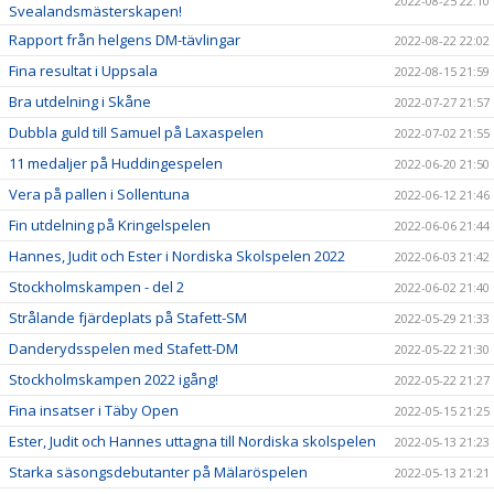
2022-08-25 22:10
Svealandsmästerskapen!
Rapport från helgens DM-tävlingar
2022-08-22 22:02
Fina resultat i Uppsala
2022-08-15 21:59
Bra utdelning i Skåne
2022-07-27 21:57
Dubbla guld till Samuel på Laxaspelen
2022-07-02 21:55
11 medaljer på Huddingespelen
2022-06-20 21:50
Vera på pallen i Sollentuna
2022-06-12 21:46
Fin utdelning på Kringelspelen
2022-06-06 21:44
Hannes, Judit och Ester i Nordiska Skolspelen 2022
2022-06-03 21:42
Stockholmskampen - del 2
2022-06-02 21:40
Strålande fjärdeplats på Stafett-SM
2022-05-29 21:33
Danderydsspelen med Stafett-DM
2022-05-22 21:30
Stockholmskampen 2022 igång!
2022-05-22 21:27
Fina insatser i Täby Open
2022-05-15 21:25
Ester, Judit och Hannes uttagna till Nordiska skolspelen
2022-05-13 21:23
Starka säsongsdebutanter på Mälaröspelen
2022-05-13 21:21