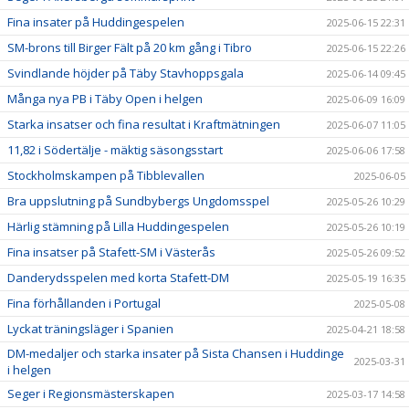
Fina insater på Huddingespelen
2025-06-15 22:31
SM-brons till Birger Fält på 20 km gång i Tibro
2025-06-15 22:26
Svindlande höjder på Täby Stavhoppsgala
2025-06-14 09:45
Många nya PB i Täby Open i helgen
2025-06-09 16:09
Starka insatser och fina resultat i Kraftmätningen
2025-06-07 11:05
11,82 i Södertälje - mäktig säsongsstart
2025-06-06 17:58
Stockholmskampen på Tibblevallen
2025-06-05
Bra uppslutning på Sundbybergs Ungdomsspel
2025-05-26 10:29
Härlig stämning på Lilla Huddingespelen
2025-05-26 10:19
Fina insatser på Stafett-SM i Västerås
2025-05-26 09:52
Danderydsspelen med korta Stafett-DM
2025-05-19 16:35
Fina förhållanden i Portugal
2025-05-08
Lyckat träningsläger i Spanien
2025-04-21 18:58
DM-medaljer och starka insater på Sista Chansen i Huddinge
2025-03-31
i helgen
Seger i Regionsmästerskapen
2025-03-17 14:58