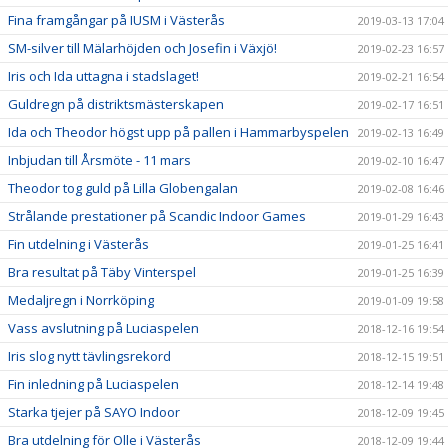
Fina framgångar på IUSM i Västerås
2019-03-13 17:04
SM-silver till Mälarhöjden och Josefin i Växjö!
2019-02-23 16:57
Iris och Ida uttagna i stadslaget!
2019-02-21 16:54
Guldregn på distriktsmästerskapen
2019-02-17 16:51
Ida och Theodor högst upp på pallen i Hammarbyspelen
2019-02-13 16:49
Inbjudan till Årsmöte - 11 mars
2019-02-10 16:47
Theodor tog guld på Lilla Globengalan
2019-02-08 16:46
Strålande prestationer på Scandic Indoor Games
2019-01-29 16:43
Fin utdelning i Västerås
2019-01-25 16:41
Bra resultat på Täby Vinterspel
2019-01-25 16:39
Medaljregn i Norrköping
2019-01-09 19:58
Vass avslutning på Luciaspelen
2018-12-16 19:54
Iris slog nytt tävlingsrekord
2018-12-15 19:51
Fin inledning på Luciaspelen
2018-12-14 19:48
Starka tjejer på SAYO Indoor
2018-12-09 19:45
Bra utdelning för Olle i Västerås
2018-12-09 19:44