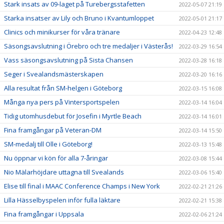
Stark insats av 09-laget på Turebergsstafetten
2022-05-07 21:19
Starka insatser av Lily och Bruno i Kvantumloppet
2022-05-01 21:17
Clinics och minikurser för våra tränare
2022-04-23 12:48
Säsongsavslutning i Örebro och tre medaljer i Västerås!
2022-03-29 16:54
Vass säsongsavslutning på Sista Chansen
2022-03-28 16:18
Seger i Svealandsmästerskapen
2022-03-20 16:16
Alla resultat från SM-helgen i Göteborg
2022-03-15 16:08
Många nya pers på Vintersportspelen
2022-03-14 16:04
Tidig utomhusdebut för Josefin i Myrtle Beach
2022-03-14 16:01
Fina framgångar på Veteran-DM
2022-03-14 15:50
SM-medalj till Olle i Göteborg!
2022-03-13 15:48
Nu öppnar vi kön för alla 7-åringar
2022-03-08 15:44
Nio Mälarhöjdare uttagna till Svealands
2022-03-06 15:40
Elise till final i MAAC Conference Champs i New York
2022-02-21 21:26
Lilla Hässelbyspelen inför fulla läktare
2022-02-21 15:38
Fina framgångar i Uppsala
2022-02-06 21:24