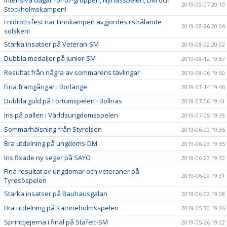
2019-09-07 20:10
Stockholmskampen!
Friidrottsfest när Finnkampen avgjordes i strålande
2019-08-26 20:06
solsken!
Starka insatser på Veteran-SM
2019-08-22 20:02
Dubbla medaljer på junior-SM
2019-08-12 19:57
Resultat från några av sommarens tävlingar
2019-08-06 19:50
Fina framgångar i Borlänge
2019-07-14 19:46
Dubbla guld på Fortumspelen i Bollnäs
2019-07-06 19:41
Iris på pallen i Världsungdomsspelen
2019-07-05 19:39
Sommarhälsning från Styrelsen
2019-06-29 19:36
Bra utdelning på ungdoms-DM
2019-06-23 19:35
Iris fixade ny seger på SAYO
2019-06-23 19:32
Fina resultat av ungdomar och veteraner på
2019-06-09 19:31
Tyresöspelen
Starka insatser på Bauhausgalan
2019-06-02 19:28
Bra utdelning på Katrineholmsspelen
2019-05-30 19:26
Sprinttjejerna i final på Stafett-SM
2019-05-26 19:22