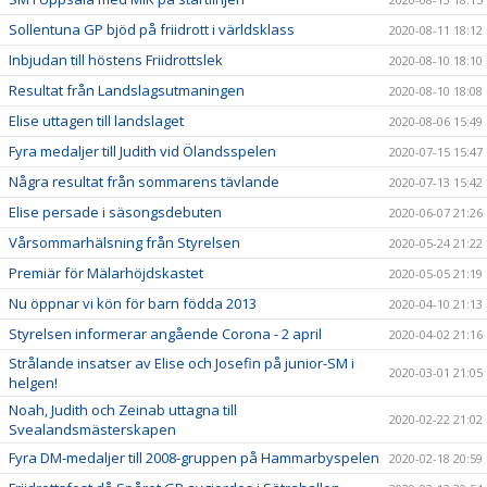
Sollentuna GP bjöd på friidrott i världsklass
2020-08-11 18:12
Inbjudan till höstens Friidrottslek
2020-08-10 18:10
Resultat från Landslagsutmaningen
2020-08-10 18:08
Elise uttagen till landslaget
2020-08-06 15:49
Fyra medaljer till Judith vid Ölandsspelen
2020-07-15 15:47
Några resultat från sommarens tävlande
2020-07-13 15:42
Elise persade i säsongsdebuten
2020-06-07 21:26
Vårsommarhälsning från Styrelsen
2020-05-24 21:22
Premiär för Mälarhöjdskastet
2020-05-05 21:19
Nu öppnar vi kön för barn födda 2013
2020-04-10 21:13
Styrelsen informerar angående Corona - 2 april
2020-04-02 21:16
Strålande insatser av Elise och Josefin på junior-SM i
2020-03-01 21:05
helgen!
Noah, Judith och Zeinab uttagna till
2020-02-22 21:02
Svealandsmästerskapen
Fyra DM-medaljer till 2008-gruppen på Hammarbyspelen
2020-02-18 20:59