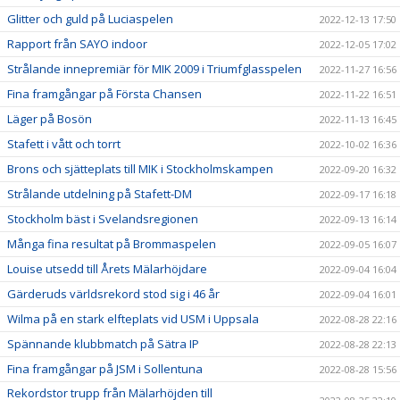
Glitter och guld på Luciaspelen
2022-12-13 17:50
Rapport från SAYO indoor
2022-12-05 17:02
Strålande innepremiär för MIK 2009 i Triumfglasspelen
2022-11-27 16:56
Fina framgångar på Första Chansen
2022-11-22 16:51
Läger på Bosön
2022-11-13 16:45
Stafett i vått och torrt
2022-10-02 16:36
Brons och sjätteplats till MIK i Stockholmskampen
2022-09-20 16:32
Strålande utdelning på Stafett-DM
2022-09-17 16:18
Stockholm bäst i Svelandsregionen
2022-09-13 16:14
Många fina resultat på Brommaspelen
2022-09-05 16:07
Louise utsedd till Årets Mälarhöjdare
2022-09-04 16:04
Gärderuds världsrekord stod sig i 46 år
2022-09-04 16:01
Wilma på en stark elfteplats vid USM i Uppsala
2022-08-28 22:16
Spännande klubbmatch på Sätra IP
2022-08-28 22:13
Fina framgångar på JSM i Sollentuna
2022-08-28 15:56
Rekordstor trupp från Mälarhöjden till