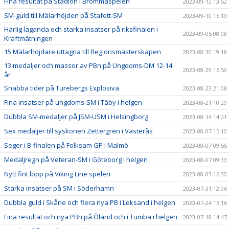
Fina resultat på Stadion i Brommaspelen
2023-09-12 13:52
SM-guld till Mälarhöjden på Stafett-SM
2023-09-10 15:19
Härlig laganda och starka insatser på riksfinalen i
2023-09-05 08:08
Kraftmätningen
15 Mälarhöjdare uttagna till Regionsmästerskapen
2023-08-30 19:18
13 medaljer och massor av PBn på Ungdoms-DM 12-14
2023-08-29 16:59
år
Snabba tider på Turebergs Explosiva
2023-08-23 21:08
Fina insatser på ungdoms-SM i Täby i helgen
2023-08-21 10:29
Dubbla SM-medaljer på JSM-USM i Helsingborg
2023-08-14 14:21
Sex medaljer till syskonen Zettergren i Västerås
2023-08-07 15:10
Seger i B-finalen på Folksam GP i Malmö
2023-08-07 09:55
Medaljregn på Veteran-SM i Göteborg i helgen
2023-08-07 09:33
Nytt fint lopp på Viking Line spelen
2023-08-03 16:30
Starka insatser på SM i Söderhamn
2023-07-31 12:06
Dubbla guld i Skåne och flera nya PB i Leksand i helgen
2023-07-24 15:16
Fina resultat och nya PBn på Öland och i Tumba i helgen
2023-07-18 14:47