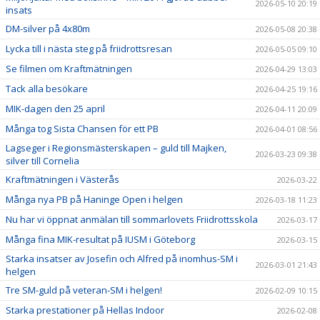
2026-05-10 20:19
insats
DM-silver på 4x80m
2026-05-08 20:38
Lycka till i nästa steg på friidrottsresan
2026-05-05 09:10
Se filmen om Kraftmätningen
2026-04-29 13:03
Tack alla besökare
2026-04-25 19:16
MIK-dagen den 25 april
2026-04-11 20:09
Många tog Sista Chansen för ett PB
2026-04-01 08:56
Lagseger i Regionsmästerskapen – guld till Majken,
2026-03-23 09:38
silver till Cornelia
Kraftmätningen i Västerås
2026-03-22
Många nya PB på Haninge Open i helgen
2026-03-18 11:23
Nu har vi öppnat anmälan till sommarlovets Friidrottsskola
2026-03-17
Många fina MIK-resultat på IUSM i Göteborg
2026-03-15
Starka insatser av Josefin och Alfred på inomhus-SM i
2026-03-01 21:43
helgen
Tre SM-guld på veteran-SM i helgen!
2026-02-09 10:15
Starka prestationer på Hellas Indoor
2026-02-08