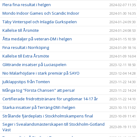
Flera fina resultat i helgen
2024-02-07 11:35
Mondo Indoor Games och Scandic Indoor
2024-01-30 16:35
Täby Vinterspel och Inlagda Gurkspelen
2024-01-24 09:30
Kallelse till Årsmöte
2024-01-24 08:53
Åtta medaljer på veteran-DM i helgen
2024-01-15 10:59
Fina resultat i Norrköping
2024-01-09 18:16
Kallelse till Extra Årsmöte
2024-01-09 16:04
Glittrande insatser på Luciaspelen
2023-12-11 18:50
Nio Mälarhöjdare i stark premiär på SAYO
2023-12-04 14:28
Julklappstips från Tomten
2023-11-22 14:30
Många tog "Första Chansen" att persa!
2023-11-22 14:24
Certifierade friidrottstränare för ungdomar 14-17 år
2023-11-22 14:10
Starka insatser på Terräng-DM i helgen
2023-10-15 11:02
Strålande fjärdeplats i Stockholmskampens final
2023-10-09 11:41
Seger i Svealandsmästerskapen till Stockholm-Gotland
2023-09-19 11:13
Väst