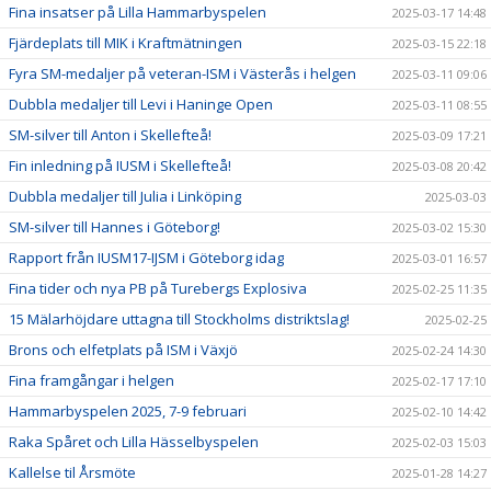
Fina insatser på Lilla Hammarbyspelen
2025-03-17 14:48
Fjärdeplats till MIK i Kraftmätningen
2025-03-15 22:18
Fyra SM-medaljer på veteran-ISM i Västerås i helgen
2025-03-11 09:06
Dubbla medaljer till Levi i Haninge Open
2025-03-11 08:55
SM-silver till Anton i Skellefteå!
2025-03-09 17:21
Fin inledning på IUSM i Skellefteå!
2025-03-08 20:42
Dubbla medaljer till Julia i Linköping
2025-03-03
SM-silver till Hannes i Göteborg!
2025-03-02 15:30
Rapport från IUSM17-IJSM i Göteborg idag
2025-03-01 16:57
Fina tider och nya PB på Turebergs Explosiva
2025-02-25 11:35
15 Mälarhöjdare uttagna till Stockholms distriktslag!
2025-02-25
Brons och elfetplats på ISM i Växjö
2025-02-24 14:30
Fina framgångar i helgen
2025-02-17 17:10
Hammarbyspelen 2025, 7-9 februari
2025-02-10 14:42
Raka Spåret och Lilla Hässelbyspelen
2025-02-03 15:03
Kallelse til Årsmöte
2025-01-28 14:27