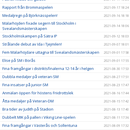
Rapport från Brommaspelen
2021-09-17 18:24
Medaljregn på Björknässpelen!
2021-09-16 18:18
Mälarhöjden fixade segern till Stockholm i
2021-09-14 18:06
Svealandsmästerskapen
Stockholmskampen på Sätra IP
2021-09-12 18:03
Strålande debut av Ida i Tjejmilen!
2021-09-07 18:01
Fem Mälarhöjdare uttagna till Svealandsmästerskapen
2021-09-01 17:58
Elise på SM i Borås
2021-09-01 17:55
Fina framgångar i distriktsfinalerna 12-14 år i helgen
2021-08-30 17:53
Dubbla medaljer på veteran-SM
2021-08-27 17:51
Fina insatser på junior-SM
2021-08-23 17:47
Anmälan öppen för höstens Friidrottslek
2021-08-16 17:44
Åtta medaljer på Veteran-DM
2021-08-15 17:42
Bra tider av Judith på Stadion
2021-08-13 17:40
Dubbelt MIK på pallen i Viking Line-spelen
2021-08-11 17:36
Fina framgångar i Västerås och Sollentuna
2021-08-09 17:32