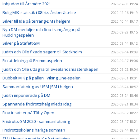
Inbjudan till Årsmöte 2021
2020-12-30 19:24
Rolig MIK-statistik i 08fri.s årsberättelse
2020-12-06 19:19
Silver till Ida på terräng-DM i helgen!
2020-10-14 19:17
Nya DM-medaljer och fina framgångar på
2020-09-29 19:15
Huddingespelen
Silver på Stafett-SM
2020-09-14 19:12
Judith och Olle fixade segern till Stockholm
2020-09-14 19:09
Fin utdelning på Brommaspelen
2020-09-07 19:06
Judith och Olle uttagna till Svealandsmästerskapen
2020-09-02 19:04
Dubbelt MIK på pallen i Viking Line-spelen
2020-08-31 19:01
Sammanfattning av USM-JSM i helgen
2020-08-24 18:57
Judith imponerade på DM
2020-08-24 18:46
Spännande friidrottshelg inleds idag
2020-08-21 18:34
Fina insatser på Täby Open
2020-08-17 18:27
Friidrotts-SM 2020 - sammanfattning
2020-08-17 18:21
Friidrottsskolans härliga sommar!
2020-08-14 18:18
SM i Uppsala med MIK på startlinjen
2020-08-13 18:15