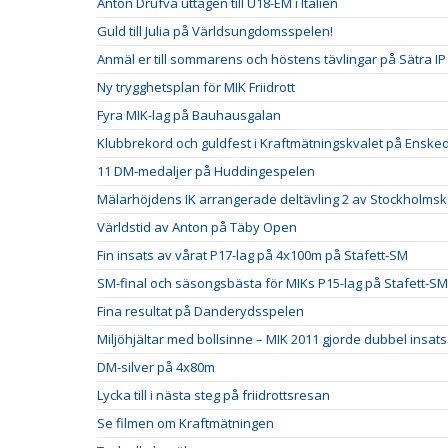
Anton Drufva uttagen till U18-EM i Italien
Guld till Julia på Världsungdomsspelen!
Anmäl er till sommarens och höstens tävlingar på Sätra IP
Ny trygghetsplan för MIK Friidrott
Fyra MIK-lag på Bauhausgalan
Klubbrekord och guldfest i Kraftmätningskvalet på Ensked
11 DM-medaljer på Huddingespelen
Mälarhöjdens IK arrangerade deltävling 2 av Stockholm
Världstid av Anton på Täby Open
Fin insats av vårat P17-lag på 4x100m på Stafett-SM
SM-final och säsongsbästa för MIKs P15-lag på Stafett-SM
Fina resultat på Danderydsspelen
Miljöhjältar med bollsinne – MIK 2011 gjorde dubbel insats
DM-silver på 4x80m
Lycka till i nästa steg på friidrottsresan
Se filmen om Kraftmätningen