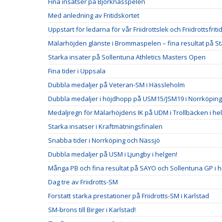
Fina insatser på Björknässpelen
Med anledning av Fritidskortet
Uppstart för ledarna för vår Friidrottslek och Friidrottsfriti
Mälarhöjden glänste i Brommaspelen – fina resultat på S
Starka insater på Sollentuna Athletics Masters Open
Fina tider i Uppsala
Dubbla medaljer på Veteran-SM i Hässleholm
Dubbla medaljer i höjdhopp på USM15/JSM19 i Norrköping
Medaljregn för Mälarhöjdens IK på UDM i Trollbäcken i he
Starka insatser i Kraftmätningsfinalen
Snabba tider i Norrköping och Nässjö
Dubbla medaljer på USM i Ljungby i helgen!
Många PB och fina resultat på SAYO och Sollentuna GP i 
Dag tre av Friidrotts-SM
Forstatt starka prestationer på Friidrotts-SM i Karlstad
SM-brons till Birger i Karlstad!