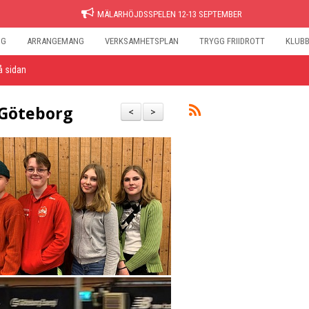
MÄLARHÖJDSSPELEN 12-13 SEPTEMBER
NG
ARRANGEMANG
VERKSAMHETSPLAN
TRYGG FRIIDROTT
KLUB
å sidan
i Göteborg
<
>