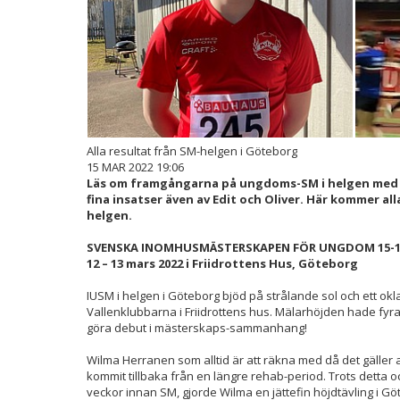
Alla resultat från SM-helgen i Göteborg
15 MAR 2022 19:06
Läs om framgångarna på ungdoms-SM i helgen med O
fina insatser även av Edit och Oliver. Här kommer a
helgen.
SVENSKA INOMHUSMÄSTERSKAPEN FÖR UNGDOM 15-1
12 – 13 mars 2022 i Friidrottens Hus, Göteborg
IUSM i helgen i Göteborg bjöd på strålande sol och ett o
Vallenklubbarna i Friidrottens hus. Mälarhöjden hade fyra 
göra debut i mästerskaps-sammanhang!
Wilma Herranen som alltid är att räkna med då det gäller a
kommit tillbaka från en längre rehab-period. Trots detta o
veckor innan SM, gjorde Wilma en jättefin höjdtävling i Gö