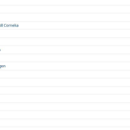
ll Cornelia
a
lgen