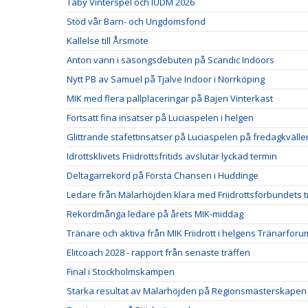
Täby Vinterspel och IUDM 2026
Stöd vår Barn- och Ungdomsfond
Kallelse till Årsmöte
Anton vann i säsongsdebuten på Scandic Indoors
Nytt PB av Samuel på Tjalve Indoor i Norrköping
MIK med flera pallplaceringar på Bajen Vinterkast
Fortsatt fina insatser på Luciaspelen i helgen
Glittrande stafettinsatser på Luciaspelen på fredagkvälle
Idrottsklivets Friidrottsfritids avslutar lyckad termin
Deltagarrekord på Första Chansen i Huddinge
Ledare från Mälarhöjden klara med Friidrottsförbundets t
Rekordmånga ledare på årets MIK-middag
Tränare och aktiva från MIK Friidrott i helgens Tränarforu
Elitcoach 2028 - rapport från senaste träffen
Final i Stockholmskampen
Starka resultat av Mälarhöjden på Regionsmästerskapen