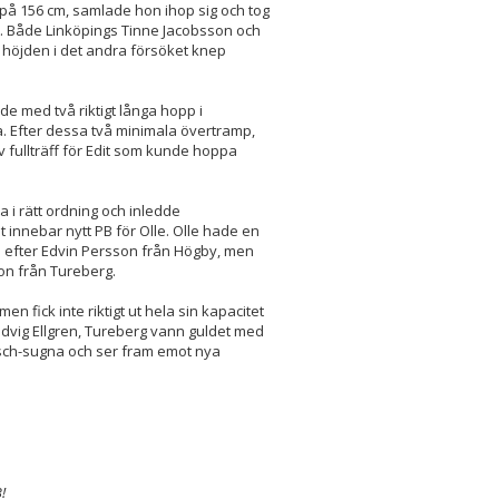
r på 156 cm, samlade hon ihop sig och tog
t. Både Linköpings Tinne Jacobsson och
höjden i det andra försöket knep
de med två riktigt långa hopp i
. Efter dessa två minimala övertramp,
v fullträff för Edit som kunde hoppa
 i rätt ordning och inledde
t innebar nytt PB för Olle. Olle hade en
ts efter Edvin Persson från Högby, men
on från Tureberg.
en fick inte riktigt ut hela sin kapacitet
udvig Ellgren, Tureberg vann guldet med
nsch-sugna och ser fram emot nya
!