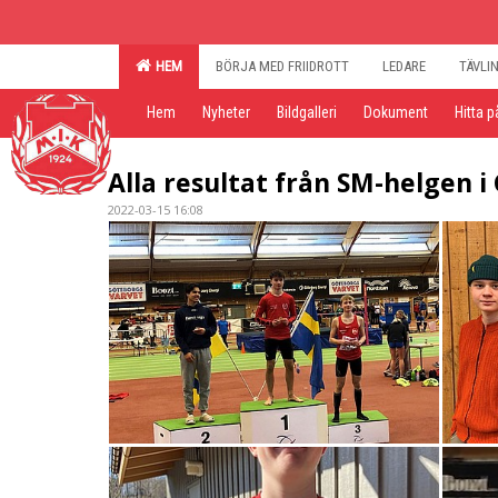
HEM
BÖRJA MED FRIIDROTT
LEDARE
TÄVLI
Hem
Nyheter
Bildgalleri
Dokument
Hitta p
Alla resultat från SM-helgen 
2022-03-15 16:08