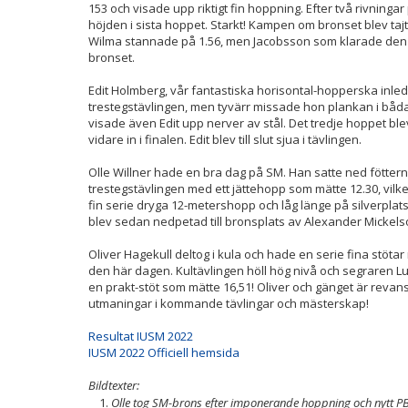
153 och visade upp riktigt fin hoppning. Efter två rivninga
höjden i sista hoppet. Starkt! Kampen om bronset blev taj
Wilma stannade på 1.56, men Jacobsson som klarade den 
bronset.
Edit Holmberg, vår fantastiska horisontal-hopperska inled
trestegstävlingen, men tyvärr missade hon plankan i båda
visade även Edit upp nerver av stål. Det tredje hoppet ble
vidare in i finalen. Edit blev till slut sjua i tävlingen.
Olle Willner hade en bra dag på SM. Han satte ned fötterna
trestegstävlingen med ett jättehopp som mätte 12.30, vilke
fin serie dryga 12-metershopp och låg länge på silverpla
blev sedan nedpetad till bronsplats av Alexander Mickels
Oliver Hagekull deltog i kula och hade en serie fina stötar m
den här dagen. Kultävlingen höll hög nivå och segraren L
en prakt-stöt som mätte 16,51! Oliver och gänget är reva
utmaningar i kommande tävlingar och mästerskap!
Resultat IUSM 2022
IUSM 2022 Officiell hemsida
Bildtexter:
Olle tog SM-brons efter imponerande hoppning och nytt PB