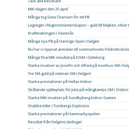
Tack alla besökare
MIK-dagen den 25 april
Många tog Sista Chansen för ett PB
Lagseger i Regionsmästerskapen – guld till Majken, silver ti
Kraftmätningen i Västerås
Många nya PB på Haninge Open i helgen
Nu har vi öppnat anmälan till sommarlovets Friidrottsskol
Många fina MIK-resultat på IUSM i Göteborg
Starka insatser av Josefin och Alfred på inomhus-SM i he
Tre SM-guld på veteran-SM i helgen!
Starka prestationer på Hellas Indoor
Strålande sjätteplats för Julia på mångkamps-SM i Örebro
Starka MIK-insatser på Sundbyberg Indoor Games
Snabba tider i Turebergs Explosiva
Starka prestationer på Hammarbyspelen
Resultat från helgens tävlingar