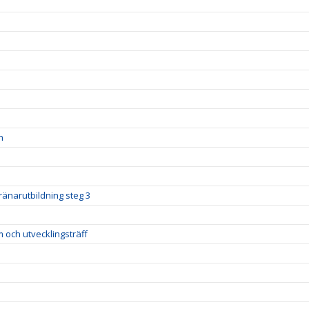
n
ränarutbildning steg 3
m och utvecklingsträff