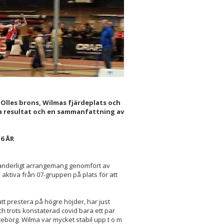
lles brons, Wilmas fjärdeplats och
lla resultat och en sammanfattning av
6 ÅR
klanderligt arrangemang genomfört av
aktiva från 07-gruppen på plats för att
tt prestera på högre höjder, har just
ch trots konstaterad covid bara ett par
teborg. Wilma var mycket stabil upp t o m