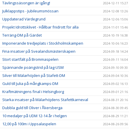
Tävlingssäsongen är igång!
2024-12-11 15:27
Julklappstips - Jubileumsmössan
2024-12-08 13:26
Uppdaterad Värdegrund
2024-12-06 15:06
Projekt Idrottsklivet - Hållbar friidrott för alla
2024-11-01 15:46
Terräng-DM på Gärdet
2024-10-19 16:38
Imponerande tredjeplats i Stockholmskampen
2024-10-06 16:23
Fina insatser på Svealandsmästerskapen
2024-09-18 14:24
Stort startfält på Brommaspelen
2024-09-11 16:04
Spännande poängstrid på lag-USM
2024-09-10 09:30
Silver till Mälarhöjden på Stafett-DM
2024-09-04 10:36
Guld till Julia på mångkamps-DM
2024-09-02 16:13
Kraftmätningens final i Helsingborg
2024-09-01 21:16
Starka insatser på Mälarhöjdens Stafettkarneval
2024-08-31 20:16
Dubbla guld till Oliver i Åkersberga
2024-08-30 09:45
10 medaljer på UDM 12-14 år i helgen
2024-08-29 11:21
12,00 på 100m i Uppsalaspelen
2024-08-26 09:56