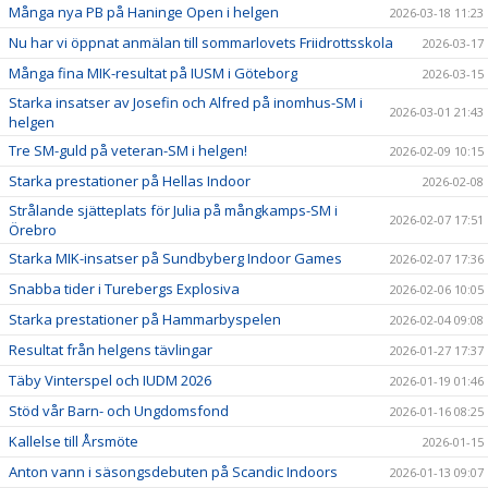
Många nya PB på Haninge Open i helgen
2026-03-18 11:23
Nu har vi öppnat anmälan till sommarlovets Friidrottsskola
2026-03-17
Många fina MIK-resultat på IUSM i Göteborg
2026-03-15
Starka insatser av Josefin och Alfred på inomhus-SM i
2026-03-01 21:43
helgen
Tre SM-guld på veteran-SM i helgen!
2026-02-09 10:15
Starka prestationer på Hellas Indoor
2026-02-08
Strålande sjätteplats för Julia på mångkamps-SM i
2026-02-07 17:51
Örebro
Starka MIK-insatser på Sundbyberg Indoor Games
2026-02-07 17:36
Snabba tider i Turebergs Explosiva
2026-02-06 10:05
Starka prestationer på Hammarbyspelen
2026-02-04 09:08
Resultat från helgens tävlingar
2026-01-27 17:37
Täby Vinterspel och IUDM 2026
2026-01-19 01:46
Stöd vår Barn- och Ungdomsfond
2026-01-16 08:25
Kallelse till Årsmöte
2026-01-15
Anton vann i säsongsdebuten på Scandic Indoors
2026-01-13 09:07