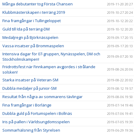
Många debutanter tog Första Chansen
2019-11-20 20:27
Klubbmästerskapen i terräng 2019
2019-10-27 20:24
Fina framgångar i Tullingeloppet
2019-10-12 20:22
Guld till Ida på terräng-DM
2019-10-12 20:20
Medaljregn på Björknässpelen
2019-09-17 20:15
Vassa insatser på Brommaspelen
2019-09-17 20:13
Intensiva dagar för 07-gruppen, Nynässpelen, DM och
2019-09-07 20:10
Stockholmskampen!
Friidrottsfest när Finnkampen avgjordes i strålande
2019-08-26 20:06
solsken!
Starka insatser på Veteran-SM
2019-08-22 20:02
Dubbla medaljer på junior-SM
2019-08-12 19:57
Resultat från några av sommarens tävlingar
2019-08-06 19:50
Fina framgångar i Borlänge
2019-07-14 19:46
Dubbla guld på Fortumspelen i Bollnäs
2019-07-06 19:41
Iris på pallen i Världsungdomsspelen
2019-07-05 19:39
Sommarhälsning från Styrelsen
2019-06-29 19:36