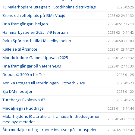
15 Mälarhöjdare uttagna till Stockholms distriktslag!
2025-02-25
Brons och elfetplats på ISM i Växjö
2025-02-24 14:30
Fina framgångar i helgen
2025-02-17 17:10
Hammarbyspelen 2025, 7-9 februari
2025-02-10 14:42
Raka Spåret och Lilla Hässelbyspelen
2025-02-03 15:03
Kallelse til Årsmöte
2025-01-28 14:27
Mondo Indoor Games Uppsala 2025
2025-01-27 16:32
Fina framgångar på Veteran-DM
2025-01-27 16:30
Debut på 3000m för Tor
2025-01-25
Annika uttagen till utbildningen Elitcoach 2028
2025-01-23
Sju DM-medaljer
2025-01-20
Turebergs Explosiva #2
2025-01-15
Medaljregn i Huddinge
2025-01-13 14:44
Mälarhöjdens IK attraherar framtida friidrottsstjärnor
2025-01-03 03:10
med nya metoder
Åtta medaljer och glittrande insatser på Luciaspelen
2024-12-18 13:42