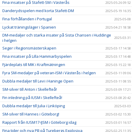
Fina insatser på Stafett-SM i Västerås
2025-05-26 09:52
Danderydsspelen med korta Stafett-DM
2025-05-19 16:35
Fina förhållanden i Portugal
2025-05-08
Lyckat träningsläger i Spanien
2025-04-21 18:58
DM-medaljer och starka insater på Sista Chansen i Huddinge
2025-03-31
i helgen
Seger i Regionsmästerskapen
2025-03-17 14:58
Fina insatser på Lilla Hammarbyspelen
2025-03-17 14:48
Fjärdeplats till MIK i Kraftmätningen
2025-03-15 22:18
Fyra SM-medaljer på veteran-ISM i Västerås i helgen
2025-03-11 09:06
Dubbla medaljer till Levi i Haninge Open
2025-03-11 08:55
SM-silver till Anton i Skellefteå!
2025-03-09 17:21
Fin inledning på IUSM i Skellefteå!
2025-03-08 20:42
Dubbla medaljer till Julia i Linköping
2025-03-03
SM-silver till Hannes i Göteborg!
2025-03-02 15:30
Rapport från IUSM17-IJSM i Göteborg idag
2025-03-01 16:57
Fina tider och nya PB på Turebergs Explosiva
2025-02-25 11:35