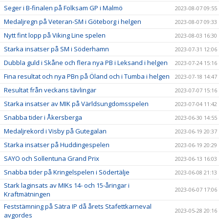
Seger i B-finalen på Folksam GP i Malmö
2023-08-07 09:55
Medaljregn på Veteran-SM i Göteborg i helgen
2023-08-07 09:33
Nytt fint lopp på Viking Line spelen
2023-08-03 16:30
Starka insatser på SM i Söderhamn
2023-07-31 12:06
Dubbla guld i Skåne och flera nya PB i Leksand i helgen
2023-07-24 15:16
Fina resultat och nya PBn på Öland och i Tumba i helgen
2023-07-18 14:47
Resultat från veckans tävlingar
2023-07-07 15:16
Starka insatser av MIK på Världsungdomsspelen
2023-07-04 11:42
Snabba tider i Åkersberga
2023-06-30 14:55
Medaljrekord i Visby på Gutegalan
2023-06-19 20:37
Starka insatser på Huddingespelen
2023-06-19 20:29
SAYO och Sollentuna Grand Prix
2023-06-13 16:03
Snabba tider på Kringelspelen i Södertälje
2023-06-08 21:13
Stark laginsats av MIKs 14- och 15-åringar i
2023-06-07 17:06
Kraftmätningen
Feststämning på Sätra IP då årets Stafettkarneval
2023-05-28 20:16
avgordes