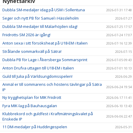
Nyhetsarkiv
Dubbla SM-medaljer idag på USM i Sollentuna
2026-07-31 17:48
Seger och nytt PB för Samuel i Hässleholm
2026-07-27
Dubbla SM-medaljer till Mälarhöjden idag!
2026-07-25 17:57
Friidrotts-SM 2026 är igång!
2026-07-24 17:07
Anton sexa i sitt försöksheat på U18-EM i Italien
2026-07-16 12:39
Strålande sommarkväll på Sätra!
2026-07-15
Dubbla PB för Lage i Åkersberga Sommarsprint
2026-07-05 09:43
Anton Drufva uttagen till U18-EM i Italien
2026-07-01 10:13
Guld till Julia på Världsungdomsspelen!
2026-06-29
Anmäl er till sommarens och höstens tävlingar på Sätra
2026-06-24 19:54
IP
Ny trygghetsplan för MIK Friidrott
2026-06-17 11:41
Fyra MIK-lag på Bauhausgalan
2026-06-10 13:43
Klubbrekord och guldfest i Kraftmätningskvalet på
2026-06-06 22:47
Enskede IP
11 DM-medaljer på Huddingespelen
2026-05-31