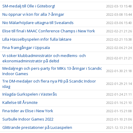
SM-medalj till Olle i Göteborg!
2022-03-13 15:48
Nu öppnar vi kön för alla 7-åringar
2022-03-08 15:44
Nio Mälarhöjdare uttagna till Svealands
2022-03-06 15:40
Elise till final i MAAC Conference Champs i New York
2022-02-21 21:26
Lilla Hässelbyspelen inför fulla läktare
2022-02-21 15:38
Fina framgångar i Uppsala
2022-02-06 21:24
Vi söker klubbadministratör och medlems- och
2022-02-01 21:21
ekonomiadministratör på deltid
Medaljregn och pers-party för MIKs 13-åringar i Scandic
2022-01-30 21:18
Indoor Games
Tre DM-medaljer och flera nya PB på Scandic Indoor
2022-01-29 21:14
idag
Inlagda Gurkspelen i Västerås
2022-01-24 21:11
Kallelse till Årsmöte
2022-01-16 21:10
Fina tider av Elise i New York
2022-01-15 21:08
Surbulle Indoor Games 2022
2022-01-10 21:06
Glittrande prestationer på Luciaspelen
2021-12-13 21:04