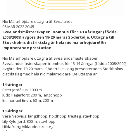
Nio Mälarhöjdare uttagna till Svealands
06 MAR 2022 20:45
Svealandsmästerskapen inomhus för 13-14 åringar (födda
2008/2009) avgörs den 19-20 mars i Södertälje. Uttagna till
Stockholms distriktslag är hela nio mälarhöjdare! En
imponerande prestation!
Nio Mälarhöjdare uttagna till Svealandsmästerskapen
Svealandsmästerskapen inomhus för 13-14 åringar (födda 2008/2009)
avgörs den 19-20 mars i Södertälje. I dag presenterades Stockholms
distriktslag med hela nio mälarhöjdare! De uttagna är:
14-åringar
Ester Jordélius: 1000 m
Judit Hagerfors: 200 m, längdhopp
Emmanuel Eneh: 60 m, 200 m
13-åringar
Vera Neovius: längdhopp, höjdhopp, tresteg, stavhopp
Lily Kylefjord: 800 m, stavhopp
Hilda Yong Viklander: tresteg