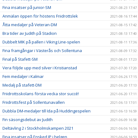
Fina insatser på junior-SM
2021-08-23 17:47
Anmälan öppen för höstens Friidrottslek
2021-08-16 17:44
Åtta medaljer på Veteran-DM
2021-08-15 17:42
Bra tider av Judith på Stadion
2021-08-13 17:40
Dubbelt MIK på pallen i Viking Line-spelen
2021-08-11 17:36
Fina framgångar i Västerås och Sollentuna
2021-08-09 17:32
Final på Stafett-SM
2021-08-01 17:23
Vera följde upp med silver i Kristianstad
2021-07-30 17:20
Fem medaljer i Kalmar
2021-06-26 17:15
Medalj på stafett-DM
2021-06-20 17:13
Friidrottsskolans första vecka stor succé!
2021-06-20 17:11
Friidrottsfest på Sollentunavallen
2021-06-13 17:01
Dubbla DM-medaljer till Ida på Huddingespelen
2021-06-13 16:59
Fin säsongsdebut av Judith
2021-06-09 16:58
Deltävling 2 i Stockholmskampen 2021
2021-06-06 16:56
Fina insatser på Ensked IP i helgen
2021-06-06 16:53