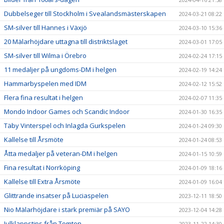
Dubbelseger till Stockholm i Svealandsmästerskapen
2024-03-21 08:22
SM-silver till Hannes i Växjö
2024-03-10 15:36
20 Mälarhöjdare uttagna till distriktslaget
2024-03-01 17:05
SM-silver till Wilma i Örebro
2024-02-24 17:15
11 medaljer på ungdoms-DM i helgen
2024-02-19 14:24
Hammarbyspelen med IDM
2024-02-12 15:52
Flera fina resultat i helgen
2024-02-07 11:35
Mondo Indoor Games och Scandic Indoor
2024-01-30 16:35
Täby Vinterspel och Inlagda Gurkspelen
2024-01-24 09:30
Kallelse till Årsmöte
2024-01-24 08:53
Åtta medaljer på veteran-DM i helgen
2024-01-15 10:59
Fina resultat i Norrköping
2024-01-09 18:16
Kallelse till Extra Årsmöte
2024-01-09 16:04
Glittrande insatser på Luciaspelen
2023-12-11 18:50
Nio Mälarhöjdare i stark premiär på SAYO
2023-12-04 14:28
Julklappstips från Tomten
2023-11-22 14:30