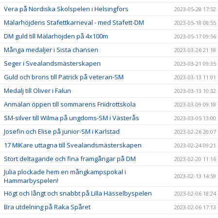
Vera på Nordiska Skolspelen i Helsingfors
2023-05-28 17:52
Mälarhöjdens Stafettkarneval - med Stafett-DM
2023-05-18 08:55
DM guld till Mälarhöjden på 4x100m
2023-05-17 09:56
Många medaljer i Sista chansen
2023-03-26 21:18
Seger i Svealandsmästerskapen
2023-03-21 09:35
Guld och brons till Patrick på veteran-SM
2023-03-13 11:01
Medalj till Oliver i Falun
2023-03-13 10:32
Anmälan öppen till sommarens Friidrottskola
2023-03-09 09:18
SM-silver till Wilma på ungdoms-SM i Västerås
2023-03-05 13:00
Josefin och Elise på junior-SM i Karlstad
2023-02-26 20:07
17 MIKare uttagna till Svealandsmästerskapen
2023-02-24 09:21
Stort deltagande och fina framgångar på DM
2023-02-20 11:16
Julia plockade hem en mångkampspokal i
2023-02-13 14:59
Hammarbyspelen!
Högt och långt och snabbt på Lilla Hässelbyspelen
2023-02-06 18:24
Bra utdelning på Raka Spåret
2023-02-06 17:13