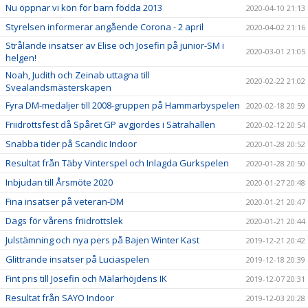
Nu öppnar vi kön för barn födda 2013
2020-04-10 21:13
Styrelsen informerar angående Corona - 2 april
2020-04-02 21:16
Strålande insatser av Elise och Josefin på junior-SM i
2020-03-01 21:05
helgen!
Noah, Judith och Zeinab uttagna till
2020-02-22 21:02
Svealandsmästerskapen
Fyra DM-medaljer till 2008-gruppen på Hammarbyspelen
2020-02-18 20:59
Friidrottsfest då Spåret GP avgjordes i Sätrahallen
2020-02-12 20:54
Snabba tider på Scandic Indoor
2020-01-28 20:52
Resultat från Täby Vinterspel och Inlagda Gurkspelen
2020-01-28 20:50
Inbjudan till Årsmöte 2020
2020-01-27 20:48
Fina insatser på veteran-DM
2020-01-21 20:47
Dags för vårens friidrottslek
2020-01-21 20:44
Julstämning och nya pers på Bajen Winter Kast
2019-12-21 20:42
Glittrande insatser på Luciaspelen
2019-12-18 20:39
Fint pris till Josefin och Mälarhöjdens IK
2019-12-07 20:31
Resultat från SAYO Indoor
2019-12-03 20:28