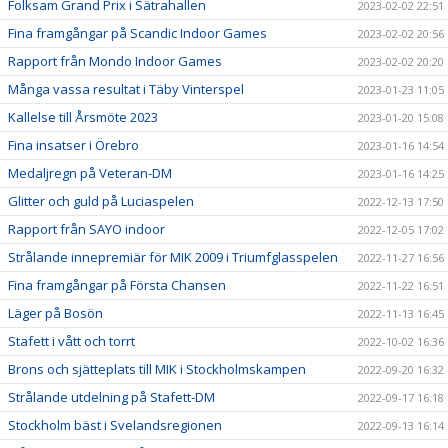
Folksam Grand Prix i Sätrahallen
2023-02-02 22:51
Fina framgångar på Scandic Indoor Games
2023-02-02 20:56
Rapport från Mondo Indoor Games
2023-02-02 20:20
Många vassa resultat i Täby Vinterspel
2023-01-23 11:05
Kallelse till Årsmöte 2023
2023-01-20 15:08
Fina insatser i Örebro
2023-01-16 14:54
Medaljregn på Veteran-DM
2023-01-16 14:25
Glitter och guld på Luciaspelen
2022-12-13 17:50
Rapport från SAYO indoor
2022-12-05 17:02
Strålande innepremiär för MIK 2009 i Triumfglasspelen
2022-11-27 16:56
Fina framgångar på Första Chansen
2022-11-22 16:51
Läger på Bosön
2022-11-13 16:45
Stafett i vått och torrt
2022-10-02 16:36
Brons och sjätteplats till MIK i Stockholmskampen
2022-09-20 16:32
Strålande utdelning på Stafett-DM
2022-09-17 16:18
Stockholm bäst i Svelandsregionen
2022-09-13 16:14