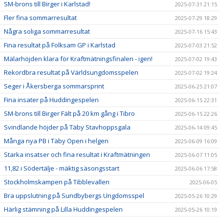
SM-brons till Birger i Karlstad!
2025-07-31 21:15
Fler fina sommarresultat
2025-07-29 18:29
Några soliga sommarresultat
2025-07-16 15:43
Fina resultat på Folksam GP i Karlstad
2025-07-03 21:52
Mälarhöjden klara för Kraftmätningsfinalen - igen!
2025-07-02 19:43
Rekordbra resultat på Världsungdomsspelen
2025-07-02 19:24
Seger i Åkersberga sommarsprint
2025-06-25 21:07
Fina insater på Huddingespelen
2025-06-15 22:31
SM-brons till Birger Fält på 20 km gång i Tibro
2025-06-15 22:26
Svindlande höjder på Täby Stavhoppsgala
2025-06-14 09:45
Många nya PB i Täby Open i helgen
2025-06-09 16:09
Starka insatser och fina resultat i Kraftmätningen
2025-06-07 11:05
11,82 i Södertälje - mäktig säsongsstart
2025-06-06 17:58
Stockholmskampen på Tibblevallen
2025-06-05
Bra uppslutning på Sundbybergs Ungdomsspel
2025-05-26 10:29
Härlig stämning på Lilla Huddingespelen
2025-05-26 10:19