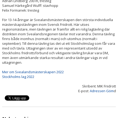
Adrian Lindberg: 200 m, tresteg
Samuel Härkegård Wulff: stavhopp
Felix Formanek: tresteg
För 13-14-åringar är Svealandsmästerskapen den största individuella
mästerskapstävlingen inom Svensk Friidrott. Här utses
regionsmästare, men tävlingen är framför allt en rolig lagtävling där
distrikten inom Svealandsregionen tävlar mot varandra. Denna tävling
finns både inomhus (normalt i mars) och utomhus (normalt i
september). Till denna tävling tas det ut ett Stockholmslag som får vara
med och tävla. Uttagningen sker av en representant utsedd av
Stockholms friidrottsförbund och viktigaste tävling brukar vara DM,
men även utmärkande starka resultat i andra tävlingar vägs in vid
uttagningen.
Mer om Svealandsmästerskapen 2022
Stockholms lag 2022
Skribent: MIK Friidrott
E-post:
Adressen Göm
d