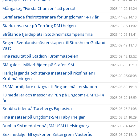
Många tog "Första Chansen" att persa!
2023-11-22 14:24
Certifierade friidrottstränare för ungdomar 14-17 år
2023-11-22 14:10
Starka insatser på Terräng-DM i helgen
2023-10-15 11:02
Strålande fjärdeplats i Stockholmskampens final
2023-10-09 11:41
Seger i Svealandsmästerskapen till Stockholm-Gotland
2023-09-19 11:13
Väst
Fina resultat på Stadion i Brommaspelen
2023-09-12 13:52
SM-guld till Mälarhöjden på Stafett-SM
2023-09-10 15:19
Härlig laganda och starka insatser på riksfinalen i
2023-09-05 08:08
Kraftmätningen
15 Mälarhöjdare uttagna till Regionsmästerskapen
2023-08-30 19:18
13 medaljer och massor av PBn på Ungdoms-DM 12-14
2023-08-29 16:59
år
Snabba tider på Turebergs Explosiva
2023-08-23 21:08
Fina insatser på ungdoms-SM i Täby i helgen
2023-08-21 10:29
Dubbla SM-medaljer på JSM-USM i Helsingborg
2023-08-14 14:21
Sex medaljer till syskonen Zettergren i Västerås
2023-08-07 15:10