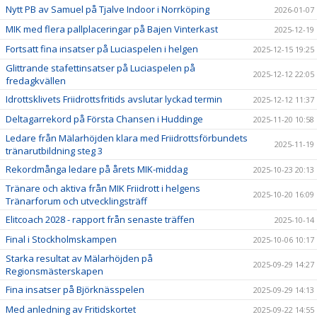
Nytt PB av Samuel på Tjalve Indoor i Norrköping
2026-01-07
MIK med flera pallplaceringar på Bajen Vinterkast
2025-12-19
Fortsatt fina insatser på Luciaspelen i helgen
2025-12-15 19:25
Glittrande stafettinsatser på Luciaspelen på
2025-12-12 22:05
fredagkvällen
Idrottsklivets Friidrottsfritids avslutar lyckad termin
2025-12-12 11:37
Deltagarrekord på Första Chansen i Huddinge
2025-11-20 10:58
Ledare från Mälarhöjden klara med Friidrottsförbundets
2025-11-19
tränarutbildning steg 3
Rekordmånga ledare på årets MIK-middag
2025-10-23 20:13
Tränare och aktiva från MIK Friidrott i helgens
2025-10-20 16:09
Tränarforum och utvecklingsträff
Elitcoach 2028 - rapport från senaste träffen
2025-10-14
Final i Stockholmskampen
2025-10-06 10:17
Starka resultat av Mälarhöjden på
2025-09-29 14:27
Regionsmästerskapen
Fina insatser på Björknässpelen
2025-09-29 14:13
Med anledning av Fritidskortet
2025-09-22 14:55