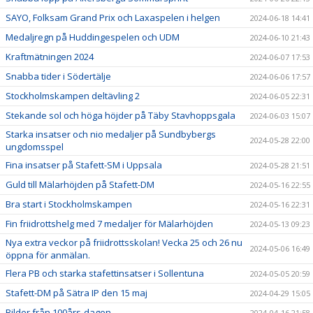
SAYO, Folksam Grand Prix och Laxaspelen i helgen
2024-06-18 14:41
Medaljregn på Huddingespelen och UDM
2024-06-10 21:43
Kraftmätningen 2024
2024-06-07 17:53
Snabba tider i Södertälje
2024-06-06 17:57
Stockholmskampen deltävling 2
2024-06-05 22:31
Stekande sol och höga höjder på Täby Stavhoppsgala
2024-06-03 15:07
Starka insatser och nio medaljer på Sundbybergs
2024-05-28 22:00
ungdomsspel
Fina insatser på Stafett-SM i Uppsala
2024-05-28 21:51
Guld till Mälarhöjden på Stafett-DM
2024-05-16 22:55
Bra start i Stockholmskampen
2024-05-16 22:31
Fin friidrottshelg med 7 medaljer för Mälarhöjden
2024-05-13 09:23
Nya extra veckor på friidrottsskolan! Vecka 25 och 26 nu
2024-05-06 16:49
öppna för anmälan.
Flera PB och starka stafettinsatser i Sollentuna
2024-05-05 20:59
Stafett-DM på Sätra IP den 15 maj
2024-04-29 15:05
Bilder från 100års-dagen
2024-04-16 21:58