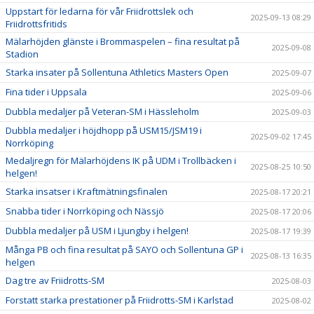
Uppstart för ledarna för vår Friidrottslek och
2025-09-13 08:29
Friidrottsfritids
Mälarhöjden glänste i Brommaspelen – fina resultat på
2025-09-08
Stadion
Starka insater på Sollentuna Athletics Masters Open
2025-09-07
Fina tider i Uppsala
2025-09-06
Dubbla medaljer på Veteran-SM i Hässleholm
2025-09-03
Dubbla medaljer i höjdhopp på USM15/JSM19 i
2025-09-02 17:45
Norrköping
Medaljregn för Mälarhöjdens IK på UDM i Trollbäcken i
2025-08-25 10:50
helgen!
Starka insatser i Kraftmätningsfinalen
2025-08-17 20:21
Snabba tider i Norrköping och Nässjö
2025-08-17 20:06
Dubbla medaljer på USM i Ljungby i helgen!
2025-08-17 19:39
Många PB och fina resultat på SAYO och Sollentuna GP i
2025-08-13 16:35
helgen
Dag tre av Friidrotts-SM
2025-08-03
Forstatt starka prestationer på Friidrotts-SM i Karlstad
2025-08-02