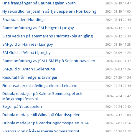
Fina framgångar på Bauhausgalan Youth
2024-08-19 14:47
Ny rekordtid för Josefin på Tjalvespelen i Norrköping
2024-08-19 14:00
Snabba tider i Huddinge
2024-08-14 20:44
Sammanfattning av SM-helgen i Ljungby
2024-08-12 10:19
Sista veckan på sommarens Friidrottskola är igång!
2024-08-12 09:30
SM-guld till Hannes i Ljungby
2024-08-10 11:28
SM-Guld till Wilma i Ljungby
2024-08-09 14:23
Sammanfattning av JSM-USM15 på Sollentunavallen
2024-08-06 14:37
SM-guld till Anton i Sollentuna
2024-08-03 14:26
Resultat från helgens tävlingar
2024-07-30 14:34
Fina insatser och tävlingsrekord i Leksand
2024-07-24 09:44
Dubbla medaljer på Kalmar Sommarspel och
2024-07-24 09:42
Mångkampsfestival
Seger på Ystadspelen
2024-07-24 09:40
Dubbla medaljer till Wilma på Ölandsspelen
2024-07-17 10:08
Dubbla medaljer på Världsungdomsspelen 2024
2024-07-07 21:56
Snabba lopp på Åkersberga Sommarsprint
2024-06-26 22:13