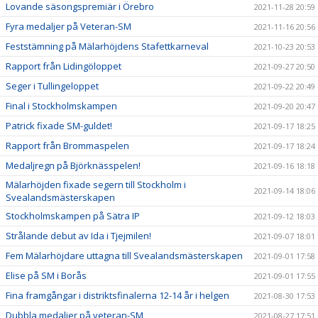
Lovande säsongspremiär i Örebro
2021-11-28 20:59
Fyra medaljer på Veteran-SM
2021-11-16 20:56
Feststämning på Mälarhöjdens Stafettkarneval
2021-10-23 20:53
Rapport från Lidingöloppet
2021-09-27 20:50
Seger i Tullingeloppet
2021-09-22 20:49
Final i Stockholmskampen
2021-09-20 20:47
Patrick fixade SM-guldet!
2021-09-17 18:25
Rapport från Brommaspelen
2021-09-17 18:24
Medaljregn på Björknässpelen!
2021-09-16 18:18
Mälarhöjden fixade segern till Stockholm i
2021-09-14 18:06
Svealandsmästerskapen
Stockholmskampen på Sätra IP
2021-09-12 18:03
Strålande debut av Ida i Tjejmilen!
2021-09-07 18:01
Fem Mälarhöjdare uttagna till Svealandsmästerskapen
2021-09-01 17:58
Elise på SM i Borås
2021-09-01 17:55
Fina framgångar i distriktsfinalerna 12-14 år i helgen
2021-08-30 17:53
Dubbla medaljer på veteran-SM
2021-08-27 17:51