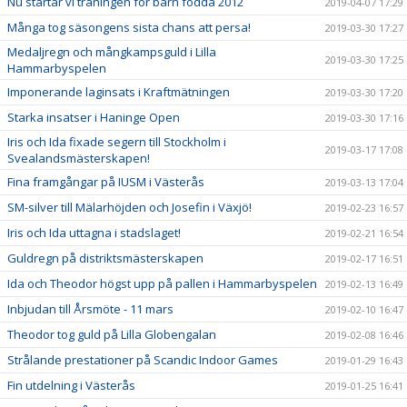
Nu startar vi träningen för barn födda 2012
2019-04-07 17:29
Många tog säsongens sista chans att persa!
2019-03-30 17:27
Medaljregn och mångkampsguld i Lilla
2019-03-30 17:25
Hammarbyspelen
Imponerande laginsats i Kraftmätningen
2019-03-30 17:20
Starka insatser i Haninge Open
2019-03-30 17:16
Iris och Ida fixade segern till Stockholm i
2019-03-17 17:08
Svealandsmästerskapen!
Fina framgångar på IUSM i Västerås
2019-03-13 17:04
SM-silver till Mälarhöjden och Josefin i Växjö!
2019-02-23 16:57
Iris och Ida uttagna i stadslaget!
2019-02-21 16:54
Guldregn på distriktsmästerskapen
2019-02-17 16:51
Ida och Theodor högst upp på pallen i Hammarbyspelen
2019-02-13 16:49
Inbjudan till Årsmöte - 11 mars
2019-02-10 16:47
Theodor tog guld på Lilla Globengalan
2019-02-08 16:46
Strålande prestationer på Scandic Indoor Games
2019-01-29 16:43
Fin utdelning i Västerås
2019-01-25 16:41