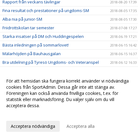
Rapport från veckans tävlingar
2018-08-20 17:39
Fina resultat och prestationer på ungdoms-SM
2018-08-05 17:35
Alba nia på junior-SM
2018-08-05 17:30
Friidrottskolan tar semester
2018-07-08 17:27
Starka insatser på DM och Huddingespelen
2018-06-19 17:21
Bästa inledningen på sommarlovet!
2018-06-15 16:42
Mälarhöjden på Bauhausgalan
2018-06-15 16:37
Bra utdelning på Tyresö Ungdoms- och Veteranspel
2018-06-12 16:33
Fina resultat på SAYO
2018-06-04 16:28
Magiskt bra på Mälaröspelen
2018-05-30 16:20
För att hemsidan ska fungera korrekt använder vi nödvändiga
cookies från SportAdmin. Dessa går inte att stänga av.
Fin utdelning på Stora Turebergskastet
2018-05-30 16:17
Föreningen kan också använda frivilliga cookies, t.ex. för
Nära final på Stafett-SM
2018-05-30 16:11
statistik eller marknadsföring. Du väljer själv om du vill
Bra utdelning i Täby Open
acceptera dessa.
2018-05-21 16:09
Anpassa dina val
Fina framgångar på Hellaskastet
2018-05-06 16:06
Starka insatser på Turebergsstafetten
2018-05-06 16:03
Acceptera nödvändiga
Acceptera alla
Löpgruppen är igång!
2018-05-06 16:02