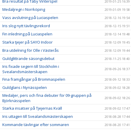
Bra resultat på Täby Vinterspel
2019-01-25 16:39
Medaljregn i Norrköping
2019-01-09 19:58
Vass avslutning på Luciaspelen
2018-12-16 19:54
Iris slog nytt tävlingsrekord
2018-12-15 19:51
Fin inledning på Luciaspelen
2018-12-14 19:48
Starka tjejer på SAYO Indoor
2018-12-09 19:45
Bra utdelning för Olle i Västerås
2018-12-09 19:44
Guldglittrande säsongsdebut
2018-11-25 18:40
Iris fixade segern till Stockholm i
2018-09-26 18:37
Svealandsmästerskapen
Fina framgångar på Brommaspelen
2018-09-12 18:33
Guldglans i Nynässpelen
2018-09-02 18:28
Medaljer, pers och fina debuter för 09-gruppen på
2018-09-02 18:26
Björknässpelen
Starka insatser på Tjejernas Kväll
2018-09-02 17:47
Iris uttagen till Svealandsmästerskapen
2018-08-28 17:44
Kommande tävlingar efter sommaren
2018-08-20 17:41