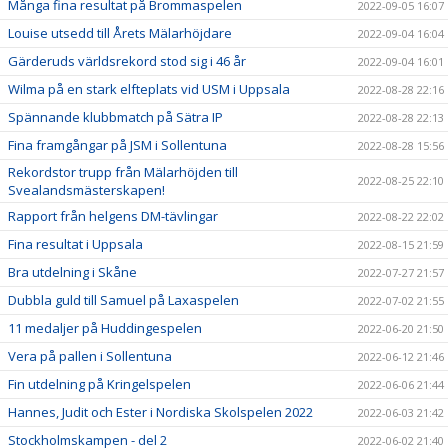
Många fina resultat på Brommaspelen
2022-09-05 16:07
Louise utsedd till Årets Mälarhöjdare
2022-09-04 16:04
Gärderuds världsrekord stod sig i 46 år
2022-09-04 16:01
Wilma på en stark elfteplats vid USM i Uppsala
2022-08-28 22:16
Spännande klubbmatch på Sätra IP
2022-08-28 22:13
Fina framgångar på JSM i Sollentuna
2022-08-28 15:56
Rekordstor trupp från Mälarhöjden till
2022-08-25 22:10
Svealandsmästerskapen!
Rapport från helgens DM-tävlingar
2022-08-22 22:02
Fina resultat i Uppsala
2022-08-15 21:59
Bra utdelning i Skåne
2022-07-27 21:57
Dubbla guld till Samuel på Laxaspelen
2022-07-02 21:55
11 medaljer på Huddingespelen
2022-06-20 21:50
Vera på pallen i Sollentuna
2022-06-12 21:46
Fin utdelning på Kringelspelen
2022-06-06 21:44
Hannes, Judit och Ester i Nordiska Skolspelen 2022
2022-06-03 21:42
Stockholmskampen - del 2
2022-06-02 21:40