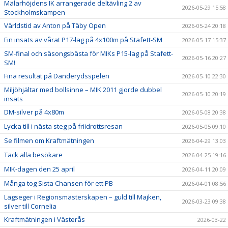
Mälarhöjdens IK arrangerade deltävling 2 av
2026-05-29 15:58
Stockholmskampen
Världstid av Anton på Täby Open
2026-05-24 20:18
Fin insats av vårat P17-lag på 4x100m på Stafett-SM
2026-05-17 15:37
SM-final och säsongsbästa för MIKs P15-lag på Stafett-
2026-05-16 20:27
SM!
Fina resultat på Danderydsspelen
2026-05-10 22:30
Miljöhjältar med bollsinne – MIK 2011 gjorde dubbel
2026-05-10 20:19
insats
DM-silver på 4x80m
2026-05-08 20:38
Lycka till i nästa steg på friidrottsresan
2026-05-05 09:10
Se filmen om Kraftmätningen
2026-04-29 13:03
Tack alla besökare
2026-04-25 19:16
MIK-dagen den 25 april
2026-04-11 20:09
Många tog Sista Chansen för ett PB
2026-04-01 08:56
Lagseger i Regionsmästerskapen – guld till Majken,
2026-03-23 09:38
silver till Cornelia
Kraftmätningen i Västerås
2026-03-22