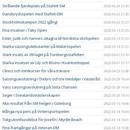
Strålande fjärdeplats på Stafett-SM
2022-05-29 21:33
Danderydsspelen med Stafett-DM
2022-05-22 21:30
Stockholmskampen 2022 igång!
2022-05-22 21:27
Fina insatser i Täby Open
2022-05-15 21:25
Ester, Judit och Hannes uttagna till Nordiska skolspelen
2022-05-13 21:23
Starka säsongsdebutanter på Mälaröspelen
2022-05-13 21:21
Stark insats av 09-laget på Turebergsstafetten
2022-05-07 21:19
Starka insatser av Lily och Bruno i Kvantumloppet
2022-05-01 21:17
Clinics och minikurser för våra tränare
2022-04-23 12:48
Säsongsavslutning i Örebro och tre medaljer i Västerås!
2022-03-29 16:54
Vass säsongsavslutning på Sista Chansen
2022-03-28 16:18
Seger i Svealandsmästerskapen
2022-03-20 16:16
Alla resultat från SM-helgen i Göteborg
2022-03-15 16:08
Många nya pers på Vintersportspelen
2022-03-14 16:04
Tidig utomhusdebut för Josefin i Myrtle Beach
2022-03-14 16:01
Fina framgångar på Veteran-DM
2022-03-14 15:50