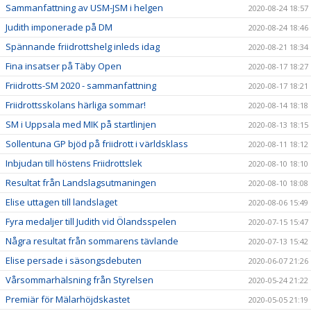
Sammanfattning av USM-JSM i helgen
2020-08-24 18:57
Judith imponerade på DM
2020-08-24 18:46
Spännande friidrottshelg inleds idag
2020-08-21 18:34
Fina insatser på Täby Open
2020-08-17 18:27
Friidrotts-SM 2020 - sammanfattning
2020-08-17 18:21
Friidrottsskolans härliga sommar!
2020-08-14 18:18
SM i Uppsala med MIK på startlinjen
2020-08-13 18:15
Sollentuna GP bjöd på friidrott i världsklass
2020-08-11 18:12
Inbjudan till höstens Friidrottslek
2020-08-10 18:10
Resultat från Landslagsutmaningen
2020-08-10 18:08
Elise uttagen till landslaget
2020-08-06 15:49
Fyra medaljer till Judith vid Ölandsspelen
2020-07-15 15:47
Några resultat från sommarens tävlande
2020-07-13 15:42
Elise persade i säsongsdebuten
2020-06-07 21:26
Vårsommarhälsning från Styrelsen
2020-05-24 21:22
Premiär för Mälarhöjdskastet
2020-05-05 21:19