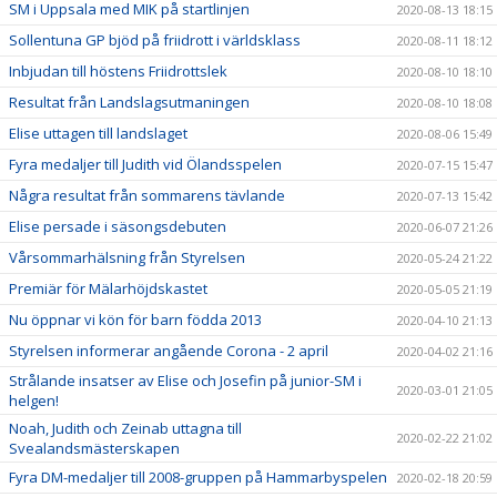
SM i Uppsala med MIK på startlinjen
2020-08-13 18:15
Sollentuna GP bjöd på friidrott i världsklass
2020-08-11 18:12
Inbjudan till höstens Friidrottslek
2020-08-10 18:10
Resultat från Landslagsutmaningen
2020-08-10 18:08
Elise uttagen till landslaget
2020-08-06 15:49
Fyra medaljer till Judith vid Ölandsspelen
2020-07-15 15:47
Några resultat från sommarens tävlande
2020-07-13 15:42
Elise persade i säsongsdebuten
2020-06-07 21:26
Vårsommarhälsning från Styrelsen
2020-05-24 21:22
Premiär för Mälarhöjdskastet
2020-05-05 21:19
Nu öppnar vi kön för barn födda 2013
2020-04-10 21:13
Styrelsen informerar angående Corona - 2 april
2020-04-02 21:16
Strålande insatser av Elise och Josefin på junior-SM i
2020-03-01 21:05
helgen!
Noah, Judith och Zeinab uttagna till
2020-02-22 21:02
Svealandsmästerskapen
Fyra DM-medaljer till 2008-gruppen på Hammarbyspelen
2020-02-18 20:59