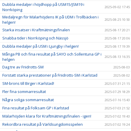
Dubbla medaljer i höjdhopp på USM15/JSM19 i
2025-09-02 17:45
Norrköping
Medaljregn för Mälarhöjdens IK på UDM i Trollbäcken i
2025-08-25 10:50
helgen!
Starka insatser i Kraftmätningsfinalen
2025-08-17 20:21
Snabba tider i Norrköping och Nässjö
2025-08-17 20:06
Dubbla medaljer på USM i Ljungby i helgen!
2025-08-17 19:39
Många PB och fina resultat på SAYO och Sollentuna GP i
2025-08-13 16:35
helgen
Dag tre av Friidrotts-SM
2025-08-03
Forstatt starka prestationer på Friidrotts-SM i Karlstad
2025-08-02
SM-brons till Birger i Karlstad!
2025-07-31 21:15
Fler fina sommarresultat
2025-07-29 18:29
Några soliga sommarresultat
2025-07-16 15:43
Fina resultat på Folksam GP i Karlstad
2025-07-03 21:52
Mälarhöjden klara för Kraftmätningsfinalen - igen!
2025-07-02 19:43
Rekordbra resultat på Världsungdomsspelen
2025-07-02 19:24