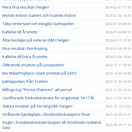
Flera fina resultat i helgen
2024-02-07 11:35
Mondo Indoor Games och Scandic Indoor
2024-01-30 16:35
Täby Vinterspel och Inlagda Gurkspelen
2024-01-24 09:30
Kallelse till Årsmöte
2024-01-24 08:53
Åtta medaljer på veteran-DM i helgen
2024-01-15 10:59
Fina resultat i Norrköping
2024-01-09 18:16
Kallelse till Extra Årsmöte
2024-01-09 16:04
Glittrande insatser på Luciaspelen
2023-12-11 18:50
Nio Mälarhöjdare i stark premiär på SAYO
2023-12-04 14:28
Julklappstips från Tomten
2023-11-22 14:30
Många tog "Första Chansen" att persa!
2023-11-22 14:24
Certifierade friidrottstränare för ungdomar 14-17 år
2023-11-22 14:10
Starka insatser på Terräng-DM i helgen
2023-10-15 11:02
Strålande fjärdeplats i Stockholmskampens final
2023-10-09 11:41
Seger i Svealandsmästerskapen till Stockholm-Gotland
2023-09-19 11:13
Väst