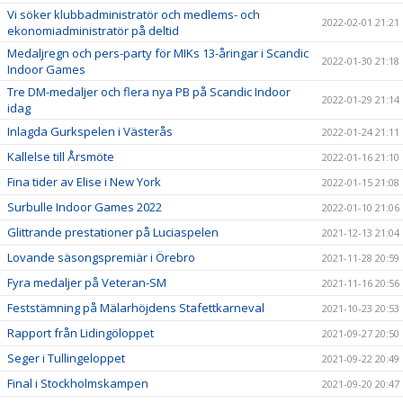
Vi söker klubbadministratör och medlems- och
2022-02-01 21:21
ekonomiadministratör på deltid
Medaljregn och pers-party för MIKs 13-åringar i Scandic
2022-01-30 21:18
Indoor Games
Tre DM-medaljer och flera nya PB på Scandic Indoor
2022-01-29 21:14
idag
Inlagda Gurkspelen i Västerås
2022-01-24 21:11
Kallelse till Årsmöte
2022-01-16 21:10
Fina tider av Elise i New York
2022-01-15 21:08
Surbulle Indoor Games 2022
2022-01-10 21:06
Glittrande prestationer på Luciaspelen
2021-12-13 21:04
Lovande säsongspremiär i Örebro
2021-11-28 20:59
Fyra medaljer på Veteran-SM
2021-11-16 20:56
Feststämning på Mälarhöjdens Stafettkarneval
2021-10-23 20:53
Rapport från Lidingöloppet
2021-09-27 20:50
Seger i Tullingeloppet
2021-09-22 20:49
Final i Stockholmskampen
2021-09-20 20:47