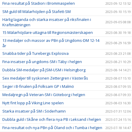
Fina resultat på Stadion i Brommaspelen
2023-09-12 13:52
SM-guld till Mälarhöjden på Stafett-SM
2023-09-10 15:19
Härlig laganda och starka insatser på riksfinalen i
2023-09-05 08:08
Kraftmätningen
15 Mälarhöjdare uttagna till Regionsmästerskapen
2023-08-30 19:18
13 medaljer och massor av PBn på Ungdoms-DM 12-14
2023-08-29 16:59
år
Snabba tider på Turebergs Explosiva
2023-08-23 21:08
Fina insatser på ungdoms-SM i Täby i helgen
2023-08-21 10:29
Dubbla SM-medaljer på JSM-USM i Helsingborg
2023-08-14 14:21
Sex medaljer till syskonen Zettergren i Västerås
2023-08-07 15:10
Seger i B-finalen på Folksam GP i Malmö
2023-08-07 09:55
Medaljregn på Veteran-SM i Göteborg i helgen
2023-08-07 09:33
Nytt fint lopp på Viking Line spelen
2023-08-03 16:30
Starka insatser på SM i Söderhamn
2023-07-31 12:06
Dubbla guld i Skåne och flera nya PB i Leksand i helgen
2023-07-24 15:16
Fina resultat och nya PBn på Öland och i Tumba i helgen
2023-07-18 14:47