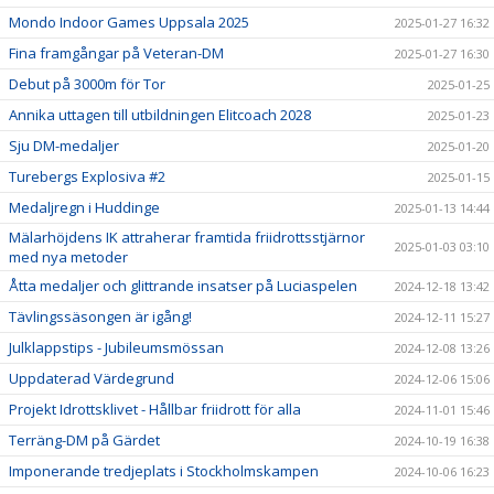
Mondo Indoor Games Uppsala 2025
2025-01-27 16:32
Fina framgångar på Veteran-DM
2025-01-27 16:30
Debut på 3000m för Tor
2025-01-25
Annika uttagen till utbildningen Elitcoach 2028
2025-01-23
Sju DM-medaljer
2025-01-20
Turebergs Explosiva #2
2025-01-15
Medaljregn i Huddinge
2025-01-13 14:44
Mälarhöjdens IK attraherar framtida friidrottsstjärnor
2025-01-03 03:10
med nya metoder
Åtta medaljer och glittrande insatser på Luciaspelen
2024-12-18 13:42
Tävlingssäsongen är igång!
2024-12-11 15:27
Julklappstips - Jubileumsmössan
2024-12-08 13:26
Uppdaterad Värdegrund
2024-12-06 15:06
Projekt Idrottsklivet - Hållbar friidrott för alla
2024-11-01 15:46
Terräng-DM på Gärdet
2024-10-19 16:38
Imponerande tredjeplats i Stockholmskampen
2024-10-06 16:23