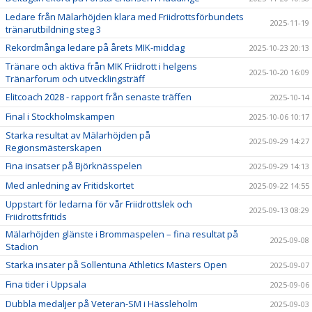
Ledare från Mälarhöjden klara med Friidrottsförbundets
2025-11-19
tränarutbildning steg 3
Rekordmånga ledare på årets MIK-middag
2025-10-23 20:13
Tränare och aktiva från MIK Friidrott i helgens
2025-10-20 16:09
Tränarforum och utvecklingsträff
Elitcoach 2028 - rapport från senaste träffen
2025-10-14
Final i Stockholmskampen
2025-10-06 10:17
Starka resultat av Mälarhöjden på
2025-09-29 14:27
Regionsmästerskapen
Fina insatser på Björknässpelen
2025-09-29 14:13
Med anledning av Fritidskortet
2025-09-22 14:55
Uppstart för ledarna för vår Friidrottslek och
2025-09-13 08:29
Friidrottsfritids
Mälarhöjden glänste i Brommaspelen – fina resultat på
2025-09-08
Stadion
Starka insater på Sollentuna Athletics Masters Open
2025-09-07
Fina tider i Uppsala
2025-09-06
Dubbla medaljer på Veteran-SM i Hässleholm
2025-09-03