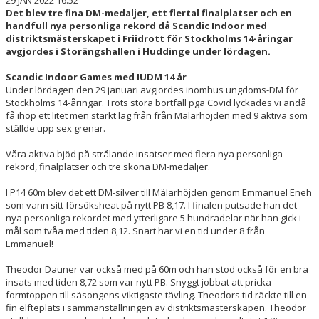
29 JAN 2022 16:52
Det blev tre fina DM-medaljer, ett flertal finalplatser och en
handfull nya personliga rekord då Scandic Indoor med
distriktsmästerskapet i Friidrott för Stockholms 14-åringar
avgjordes i Storängshallen i Huddinge under lördagen.
Scandic Indoor Games med IUDM 14 år
Under lördagen den 29 januari avgjordes inomhus ungdoms-DM för
Stockholms 14-åringar. Trots stora bortfall pga Covid lyckades vi ändå
få ihop ett litet men starkt lag från från Mälarhöjden med 9 aktiva som
ställde upp sex grenar.
Våra aktiva bjöd på strålande insatser med flera nya personliga
rekord, finalplatser och tre sköna DM-medaljer.
I P14 60m blev det ett DM-silver till Mälarhöjden genom Emmanuel Eneh
som vann sitt försöksheat på nytt PB 8,17. I finalen putsade han det
nya personliga rekordet med ytterligare 5 hundradelar när han gick i
mål som tvåa med tiden 8,12. Snart har vi en tid under 8 från
Emmanuel!
Theodor Dauner var också med på 60m och han stod också för en bra
insats med tiden 8,72 som var nytt PB. Snyggt jobbat att pricka
formtoppen till säsongens viktigaste tävling. Theodors tid räckte till en
fin elfteplats i sammanställningen av distriktsmästerskapen. Theodor