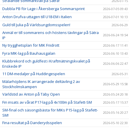
Strålande sommarkväll på Sätra!
2026-07-15
Dubbla PB för Lage i Åkersberga Sommarsprint
2026-07-05 09:43
Anton Drufva uttagen till U18-EM i Italien
2026-07-01 10:13
Guld till Julia på Världsungdomsspelen!
2026-06-29
Anmäl er till sommarens och höstens tävlingar på Sätra
2026-06-24 19:54
IP
Ny trygghetsplan för MIK Friidrott
2026-06-17 11:41
Fyra MIK-lag på Bauhausgalan
2026-06-10 13:43
Klubbrekord och guldfest i Kraftmätningskvalet på
2026-06-06 22:47
Enskede IP
11 DM-medaljer på Huddingespelen
2026-05-31
Mälarhöjdens IK arrangerade deltävling 2 av
2026-05-29 15:58
Stockholmskampen
Världstid av Anton på Täby Open
2026-05-24 20:18
Fin insats av vårat P17-lag på 4x100m på Stafett-SM
2026-05-17 15:37
SM-final och säsongsbästa för MIKs P15-lag på Stafett-
2026-05-16 20:27
SM!
Fina resultat på Danderydsspelen
2026-05-10 22:30