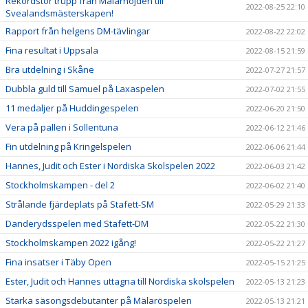
Rekordstor trupp från Mälarhöjden till
2022-08-25 22:10
Svealandsmästerskapen!
Rapport från helgens DM-tävlingar
2022-08-22 22:02
Fina resultat i Uppsala
2022-08-15 21:59
Bra utdelning i Skåne
2022-07-27 21:57
Dubbla guld till Samuel på Laxaspelen
2022-07-02 21:55
11 medaljer på Huddingespelen
2022-06-20 21:50
Vera på pallen i Sollentuna
2022-06-12 21:46
Fin utdelning på Kringelspelen
2022-06-06 21:44
Hannes, Judit och Ester i Nordiska Skolspelen 2022
2022-06-03 21:42
Stockholmskampen - del 2
2022-06-02 21:40
Strålande fjärdeplats på Stafett-SM
2022-05-29 21:33
Danderydsspelen med Stafett-DM
2022-05-22 21:30
Stockholmskampen 2022 igång!
2022-05-22 21:27
Fina insatser i Täby Open
2022-05-15 21:25
Ester, Judit och Hannes uttagna till Nordiska skolspelen
2022-05-13 21:23
Starka säsongsdebutanter på Mälaröspelen
2022-05-13 21:21