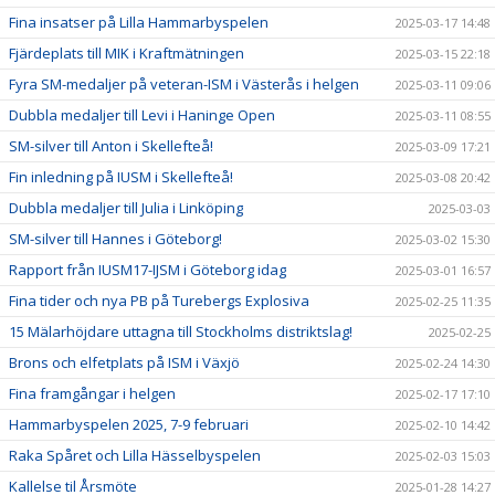
Fina insatser på Lilla Hammarbyspelen
2025-03-17 14:48
Fjärdeplats till MIK i Kraftmätningen
2025-03-15 22:18
Fyra SM-medaljer på veteran-ISM i Västerås i helgen
2025-03-11 09:06
Dubbla medaljer till Levi i Haninge Open
2025-03-11 08:55
SM-silver till Anton i Skellefteå!
2025-03-09 17:21
Fin inledning på IUSM i Skellefteå!
2025-03-08 20:42
Dubbla medaljer till Julia i Linköping
2025-03-03
SM-silver till Hannes i Göteborg!
2025-03-02 15:30
Rapport från IUSM17-IJSM i Göteborg idag
2025-03-01 16:57
Fina tider och nya PB på Turebergs Explosiva
2025-02-25 11:35
15 Mälarhöjdare uttagna till Stockholms distriktslag!
2025-02-25
Brons och elfetplats på ISM i Växjö
2025-02-24 14:30
Fina framgångar i helgen
2025-02-17 17:10
Hammarbyspelen 2025, 7-9 februari
2025-02-10 14:42
Raka Spåret och Lilla Hässelbyspelen
2025-02-03 15:03
Kallelse til Årsmöte
2025-01-28 14:27