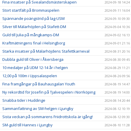
Fina insatser på Svealandsmästerskapen
2024-09-18 14:24
Stort startfält på Brommaspelen
2024-09-11 16:04
Spännande poängstrid på lag-USM
2024-09-10 09:30
Silver till Mälarhöjden på Stafett-DM
2024-09-04 10:36
Guld till Julia på mångkamps-DM
2024-09-02 16:13
Kraftmätningens final i Helsingborg
2024-09-01 21:16
Starka insatser på Mälarhöjdens Stafettkarneval
2024-08-31 20:16
Dubbla guld till Oliver i Åkersberga
2024-08-30 09:45
10 medaljer på UDM 12-14 år i helgen
2024-08-29 11:21
12,00 på 100m i Uppsalaspelen
2024-08-26 09:56
Fina framgångar på Bauhausgalan Youth
2024-08-19 14:47
Ny rekordtid för Josefin på Tjalvespelen i Norrköping
2024-08-19 14:00
Snabba tider i Huddinge
2024-08-14 20:44
Sammanfattning av SM-helgen i Ljungby
2024-08-12 10:19
Sista veckan på sommarens Friidrottskola är igång!
2024-08-12 09:30
SM-guld till Hannes i Ljungby
2024-08-10 11:28