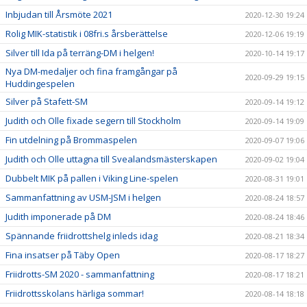
Inbjudan till Årsmöte 2021
2020-12-30 19:24
Rolig MIK-statistik i 08fri.s årsberättelse
2020-12-06 19:19
Silver till Ida på terräng-DM i helgen!
2020-10-14 19:17
Nya DM-medaljer och fina framgångar på
2020-09-29 19:15
Huddingespelen
Silver på Stafett-SM
2020-09-14 19:12
Judith och Olle fixade segern till Stockholm
2020-09-14 19:09
Fin utdelning på Brommaspelen
2020-09-07 19:06
Judith och Olle uttagna till Svealandsmästerskapen
2020-09-02 19:04
Dubbelt MIK på pallen i Viking Line-spelen
2020-08-31 19:01
Sammanfattning av USM-JSM i helgen
2020-08-24 18:57
Judith imponerade på DM
2020-08-24 18:46
Spännande friidrottshelg inleds idag
2020-08-21 18:34
Fina insatser på Täby Open
2020-08-17 18:27
Friidrotts-SM 2020 - sammanfattning
2020-08-17 18:21
Friidrottsskolans härliga sommar!
2020-08-14 18:18