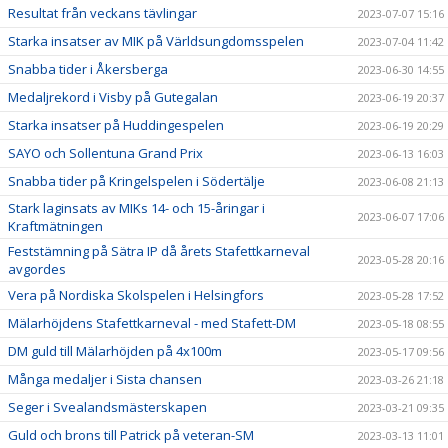
Resultat från veckans tävlingar
2023-07-07 15:16
Starka insatser av MIK på Världsungdomsspelen
2023-07-04 11:42
Snabba tider i Åkersberga
2023-06-30 14:55
Medaljrekord i Visby på Gutegalan
2023-06-19 20:37
Starka insatser på Huddingespelen
2023-06-19 20:29
SAYO och Sollentuna Grand Prix
2023-06-13 16:03
Snabba tider på Kringelspelen i Södertälje
2023-06-08 21:13
Stark laginsats av MIKs 14- och 15-åringar i
2023-06-07 17:06
Kraftmätningen
Feststämning på Sätra IP då årets Stafettkarneval
2023-05-28 20:16
avgordes
Vera på Nordiska Skolspelen i Helsingfors
2023-05-28 17:52
Mälarhöjdens Stafettkarneval - med Stafett-DM
2023-05-18 08:55
DM guld till Mälarhöjden på 4x100m
2023-05-17 09:56
Många medaljer i Sista chansen
2023-03-26 21:18
Seger i Svealandsmästerskapen
2023-03-21 09:35
Guld och brons till Patrick på veteran-SM
2023-03-13 11:01