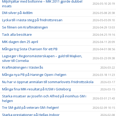
Miljöhjältar med bollsinne – MIK 2011 gjorde dubbel
2026-05-10 20:19
insats
DM-silver på 4x80m
2026-05-08 20:38
Lycka till i nästa steg på friidrottsresan
2026-05-05 09:10
Se filmen om Kraftmätningen
2026-04-29 13:03
Tack alla besökare
2026-04-25 19:16
MIK-dagen den 25 april
2026-04-11 20:09
Många tog Sista Chansen för ett PB
2026-04-01 08:56
Lagseger i Regionsmästerskapen – guld till Majken,
2026-03-23 09:38
silver till Cornelia
Kraftmätningen i Västerås
2026-03-22
Många nya PB på Haninge Open i helgen
2026-03-18 11:23
Nu har vi öppnat anmälan till sommarlovets Friidrottsskola
2026-03-17
Många fina MIK-resultat på IUSM i Göteborg
2026-03-15
Starka insatser av Josefin och Alfred på inomhus-SM i
2026-03-01 21:43
helgen
Tre SM-guld på veteran-SM i helgen!
2026-02-09 10:15
Starka prestationer på Hellas Indoor
2026-02-08