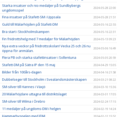
Starka insatser och nio medaljer på Sundbybergs
2024-05-28 22:00
ungdomsspel
Fina insatser på Stafett-SM i Uppsala
2024-05-28 21:51
Guld till Mälarhöjden på Stafett-DM
2024-05-16 22:55
Bra start i Stockholmskampen
2024-05-16 22:31
Fin friidrottshelg med 7 medaljer för Mälarhöjden
2024-05-13 09:23
Nya extra veckor på friidrottsskolan! Vecka 25 och 26 nu
2024-05-06 16:49
öppna för anmälan.
Flera PB och starka stafettinsatser i Sollentuna
2024-05-05 20:59
Stafett-DM på Sätra IP den 15 maj
2024-04-29 15:05
Bilder från 100års-dagen
2024-04-16 21:58
Dubbelseger till Stockholm i Svealandsmästerskapen
2024-03-21 08:22
SM-silver till Hannes i Växjö
2024-03-10 15:36
20 Mälarhöjdare uttagna till distriktslaget
2024-03-01 17:05
SM-silver till Wilma i Örebro
2024-02-24 17:15
11 medaljer på ungdoms-DM i helgen
2024-02-19 14:24
Hammarbyspelen med IDM
2024-02-12 15:52