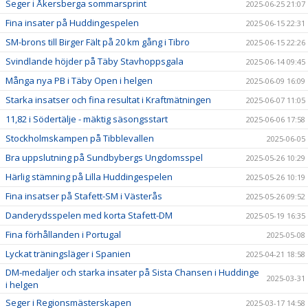
Seger i Åkersberga sommarsprint
2025-06-25 21:07
Fina insater på Huddingespelen
2025-06-15 22:31
SM-brons till Birger Fält på 20 km gång i Tibro
2025-06-15 22:26
Svindlande höjder på Täby Stavhoppsgala
2025-06-14 09:45
Många nya PB i Täby Open i helgen
2025-06-09 16:09
Starka insatser och fina resultat i Kraftmätningen
2025-06-07 11:05
11,82 i Södertälje - mäktig säsongsstart
2025-06-06 17:58
Stockholmskampen på Tibblevallen
2025-06-05
Bra uppslutning på Sundbybergs Ungdomsspel
2025-05-26 10:29
Härlig stämning på Lilla Huddingespelen
2025-05-26 10:19
Fina insatser på Stafett-SM i Västerås
2025-05-26 09:52
Danderydsspelen med korta Stafett-DM
2025-05-19 16:35
Fina förhållanden i Portugal
2025-05-08
Lyckat träningsläger i Spanien
2025-04-21 18:58
DM-medaljer och starka insater på Sista Chansen i Huddinge
2025-03-31
i helgen
Seger i Regionsmästerskapen
2025-03-17 14:58