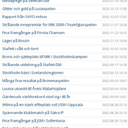
Medaljregn på Veteran-DM
2023-01-16 14:25
Glitter och guld på Luciaspelen
2022-12-13 17:50
Rapport från SAYO indoor
2022-12-05 17:02
Strålande innepremiär för MIK 2009 i Triumfglasspelen
2022-11-27 16:56
Fina framgångar på Första Chansen
2022-11-22 16:51
Läger på Bosön
2022-11-13 16:45
Stafett i vått och torrt
2022-10-02 16:36
Brons och sjätteplats till MIK i Stockholmskampen
2022-09-20 16:32
Strålande utdelning på Stafett-DM
2022-09-17 16:18
Stockholm bäst i Svelandsregionen
2022-09-13 16:14
Många fina resultat på Brommaspelen
2022-09-05 16:07
Louise utsedd till Årets Mälarhöjdare
2022-09-04 16:04
Gärderuds världsrekord stod sig i 46 år
2022-09-04 16:01
Wilma på en stark elfteplats vid USM i Uppsala
2022-08-28 22:16
Spännande klubbmatch på Sätra IP
2022-08-28 22:13
Fina framgångar på JSM i Sollentuna
2022-08-28 15:56