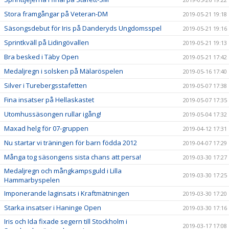
Stora framgångar på Veteran-DM
2019-05-21 19:18
Säsongsdebut för Iris på Danderyds Ungdomsspel
2019-05-21 19:16
Sprintkväll på Lidingövallen
2019-05-21 19:13
Bra besked i Täby Open
2019-05-21 17:42
Medaljregn i solsken på Mälaröspelen
2019-05-16 17:40
Silver i Turebergsstafetten
2019-05-07 17:38
Fina insatser på Hellaskastet
2019-05-07 17:35
Utomhussäsongen rullar igång!
2019-05-04 17:32
Maxad helg för 07-gruppen
2019-04-12 17:31
Nu startar vi träningen för barn födda 2012
2019-04-07 17:29
Många tog säsongens sista chans att persa!
2019-03-30 17:27
Medaljregn och mångkampsguld i Lilla
2019-03-30 17:25
Hammarbyspelen
Imponerande laginsats i Kraftmätningen
2019-03-30 17:20
Starka insatser i Haninge Open
2019-03-30 17:16
Iris och Ida fixade segern till Stockholm i
2019-03-17 17:08