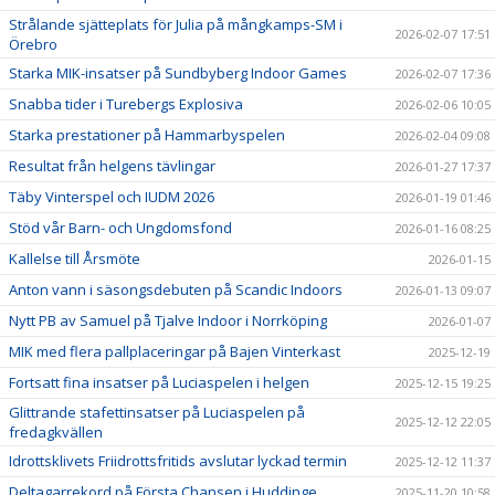
Strålande sjätteplats för Julia på mångkamps-SM i
2026-02-07 17:51
Örebro
Starka MIK-insatser på Sundbyberg Indoor Games
2026-02-07 17:36
Snabba tider i Turebergs Explosiva
2026-02-06 10:05
Starka prestationer på Hammarbyspelen
2026-02-04 09:08
Resultat från helgens tävlingar
2026-01-27 17:37
Täby Vinterspel och IUDM 2026
2026-01-19 01:46
Stöd vår Barn- och Ungdomsfond
2026-01-16 08:25
Kallelse till Årsmöte
2026-01-15
Anton vann i säsongsdebuten på Scandic Indoors
2026-01-13 09:07
Nytt PB av Samuel på Tjalve Indoor i Norrköping
2026-01-07
MIK med flera pallplaceringar på Bajen Vinterkast
2025-12-19
Fortsatt fina insatser på Luciaspelen i helgen
2025-12-15 19:25
Glittrande stafettinsatser på Luciaspelen på
2025-12-12 22:05
fredagkvällen
Idrottsklivets Friidrottsfritids avslutar lyckad termin
2025-12-12 11:37
Deltagarrekord på Första Chansen i Huddinge
2025-11-20 10:58