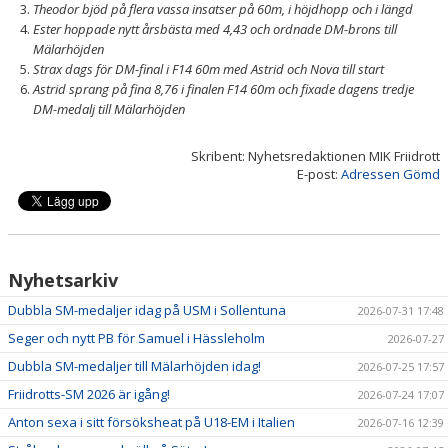
Theodor bjöd på flera vassa insatser på 60m, i höjdhopp och i längd
Ester hoppade nytt årsbästa med 4,43 och ordnade DM-brons till
Mälarhöjden
Strax dags för DM-final i F14 60m med Astrid och Nova till start
Astrid sprang på fina 8,76 i finalen F14 60m och fixade dagens tredje
DM-medalj till Mälarhöjden
Skribent: Nyhetsredaktionen MIK Friidrott
E-post:
Adressen Gömd
Nyhetsarkiv
Dubbla SM-medaljer idag på USM i Sollentuna
2026-07-31 17:48
Seger och nytt PB för Samuel i Hässleholm
2026-07-27
Dubbla SM-medaljer till Mälarhöjden idag!
2026-07-25 17:57
Friidrotts-SM 2026 är igång!
2026-07-24 17:07
Anton sexa i sitt försöksheat på U18-EM i Italien
2026-07-16 12:39