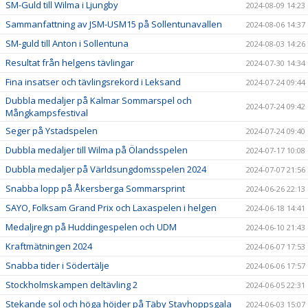
SM-Guld till Wilma i Ljungby
2024-08-09 14:23
Sammanfattning av JSM-USM15 på Sollentunavallen
2024-08-06 14:37
SM-guld till Anton i Sollentuna
2024-08-03 14:26
Resultat från helgens tävlingar
2024-07-30 14:34
Fina insatser och tävlingsrekord i Leksand
2024-07-24 09:44
Dubbla medaljer på Kalmar Sommarspel och
2024-07-24 09:42
Mångkampsfestival
Seger på Ystadspelen
2024-07-24 09:40
Dubbla medaljer till Wilma på Ölandsspelen
2024-07-17 10:08
Dubbla medaljer på Världsungdomsspelen 2024
2024-07-07 21:56
Snabba lopp på Åkersberga Sommarsprint
2024-06-26 22:13
SAYO, Folksam Grand Prix och Laxaspelen i helgen
2024-06-18 14:41
Medaljregn på Huddingespelen och UDM
2024-06-10 21:43
Kraftmätningen 2024
2024-06-07 17:53
Snabba tider i Södertälje
2024-06-06 17:57
Stockholmskampen deltävling 2
2024-06-05 22:31
Stekande sol och höga höjder på Täby Stavhoppsgala
2024-06-03 15:07