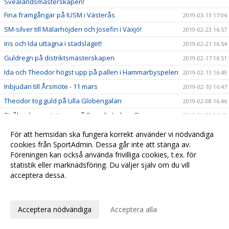
Svealandsmästerskapen!
Fina framgångar på IUSM i Västerås
2019-03-13 17:04
SM-silver till Mälarhöjden och Josefin i Växjö!
2019-02-23 16:57
Iris och Ida uttagna i stadslaget!
2019-02-21 16:54
Guldregn på distriktsmästerskapen
2019-02-17 16:51
Ida och Theodor högst upp på pallen i Hammarbyspelen
2019-02-13 16:49
Inbjudan till Årsmöte - 11 mars
2019-02-10 16:47
Theodor tog guld på Lilla Globengalan
2019-02-08 16:46
Strålande prestationer på Scandic Indoor Games
2019-01-29 16:43
Fin utdelning i Västerås
2019-01-25 16:41
För att hemsidan ska fungera korrekt använder vi nödvändiga
Bra resultat på Täby Vinterspel
cookies från SportAdmin. Dessa går inte att stänga av.
2019-01-25 16:39
Föreningen kan också använda frivilliga cookies, t.ex. för
Medaljregn i Norrköping
2019-01-09 19:58
statistik eller marknadsföring. Du väljer själv om du vill
Vass avslutning på Luciaspelen
2018-12-16 19:54
acceptera dessa.
Iris slog nytt tävlingsrekord
2018-12-15 19:51
Anpassa dina val
Fin inledning på Luciaspelen
2018-12-14 19:48
Acceptera nödvändiga
Acceptera alla
Starka tjejer på SAYO Indoor
2018-12-09 19:45