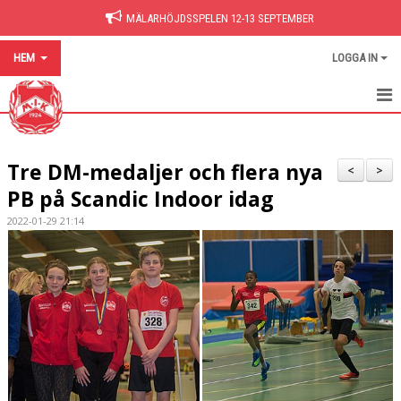
MÄLARHÖJDSSPELEN 12-13 SEPTEMBER
HEM
LOGGA IN
HEM
Tre DM-medaljer och flera nya
NYHETER
<
>
PB på Scandic Indoor idag
BILDGALLERI
2022-01-29 21:14
DOKUMENT
HITTA PÅ SIDAN