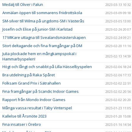
Medalj till Oliver i Falun
2023-03-13 10:32
Anmälan öppen till sommarens Friidrottskola
2023-03-09 09:18
SM-silver till Wilma på ungdoms-SM i Västerås
2023-03-05 13:00
Josefin och Elise på junior-SM i Karlstad
2023-02-26 20:07
17 MIKare uttagna till Svealandsmästerskapen
2023-02-24 09:21
Stort deltagande och fina framgångar på DM
2023-02-20 11:16
Julia plockade hem en mångkampspokal i
2023-02-13 14:59
Hammarbyspelen!
Högt och långt och snabbt på Lilla Hässelbyspelen
2023-02-06 18:24
Bra utdelning på Raka Spåret
2023-02-06 17:13
Folksam Grand Prix i Sätrahallen
2023-02-02 22:51
Fina framgångar på Scandic Indoor Games
2023-02-02 20:56
Rapport från Mondo Indoor Games
2023-02-02 20:20
Många vassa resultat i Täby Vinterspel
2023-01-23 11:05
Kallelse till Årsmöte 2023
2023-01-20 15:08
Fina insatser i Örebro
2023-01-16 14:54