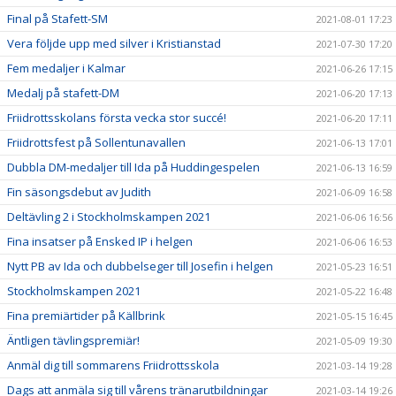
Final på Stafett-SM
2021-08-01 17:23
Vera följde upp med silver i Kristianstad
2021-07-30 17:20
Fem medaljer i Kalmar
2021-06-26 17:15
Medalj på stafett-DM
2021-06-20 17:13
Friidrottsskolans första vecka stor succé!
2021-06-20 17:11
Friidrottsfest på Sollentunavallen
2021-06-13 17:01
Dubbla DM-medaljer till Ida på Huddingespelen
2021-06-13 16:59
Fin säsongsdebut av Judith
2021-06-09 16:58
Deltävling 2 i Stockholmskampen 2021
2021-06-06 16:56
Fina insatser på Ensked IP i helgen
2021-06-06 16:53
Nytt PB av Ida och dubbelseger till Josefin i helgen
2021-05-23 16:51
Stockholmskampen 2021
2021-05-22 16:48
Fina premiärtider på Källbrink
2021-05-15 16:45
Äntligen tävlingspremiär!
2021-05-09 19:30
Anmäl dig till sommarens Friidrottsskola
2021-03-14 19:28
Dags att anmäla sig till vårens tränarutbildningar
2021-03-14 19:26