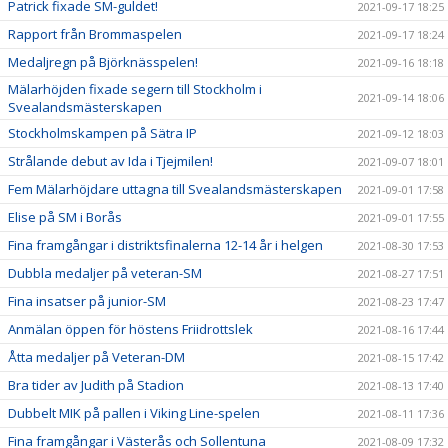
Patrick fixade SM-guldet!
2021-09-17 18:25
Rapport från Brommaspelen
2021-09-17 18:24
Medaljregn på Björknässpelen!
2021-09-16 18:18
Mälarhöjden fixade segern till Stockholm i
2021-09-14 18:06
Svealandsmästerskapen
Stockholmskampen på Sätra IP
2021-09-12 18:03
Strålande debut av Ida i Tjejmilen!
2021-09-07 18:01
Fem Mälarhöjdare uttagna till Svealandsmästerskapen
2021-09-01 17:58
Elise på SM i Borås
2021-09-01 17:55
Fina framgångar i distriktsfinalerna 12-14 år i helgen
2021-08-30 17:53
Dubbla medaljer på veteran-SM
2021-08-27 17:51
Fina insatser på junior-SM
2021-08-23 17:47
Anmälan öppen för höstens Friidrottslek
2021-08-16 17:44
Åtta medaljer på Veteran-DM
2021-08-15 17:42
Bra tider av Judith på Stadion
2021-08-13 17:40
Dubbelt MIK på pallen i Viking Line-spelen
2021-08-11 17:36
Fina framgångar i Västerås och Sollentuna
2021-08-09 17:32