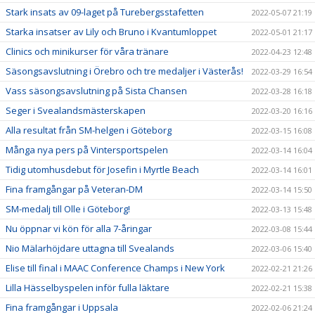
Stark insats av 09-laget på Turebergsstafetten
2022-05-07 21:19
Starka insatser av Lily och Bruno i Kvantumloppet
2022-05-01 21:17
Clinics och minikurser för våra tränare
2022-04-23 12:48
Säsongsavslutning i Örebro och tre medaljer i Västerås!
2022-03-29 16:54
Vass säsongsavslutning på Sista Chansen
2022-03-28 16:18
Seger i Svealandsmästerskapen
2022-03-20 16:16
Alla resultat från SM-helgen i Göteborg
2022-03-15 16:08
Många nya pers på Vintersportspelen
2022-03-14 16:04
Tidig utomhusdebut för Josefin i Myrtle Beach
2022-03-14 16:01
Fina framgångar på Veteran-DM
2022-03-14 15:50
SM-medalj till Olle i Göteborg!
2022-03-13 15:48
Nu öppnar vi kön för alla 7-åringar
2022-03-08 15:44
Nio Mälarhöjdare uttagna till Svealands
2022-03-06 15:40
Elise till final i MAAC Conference Champs i New York
2022-02-21 21:26
Lilla Hässelbyspelen inför fulla läktare
2022-02-21 15:38
Fina framgångar i Uppsala
2022-02-06 21:24