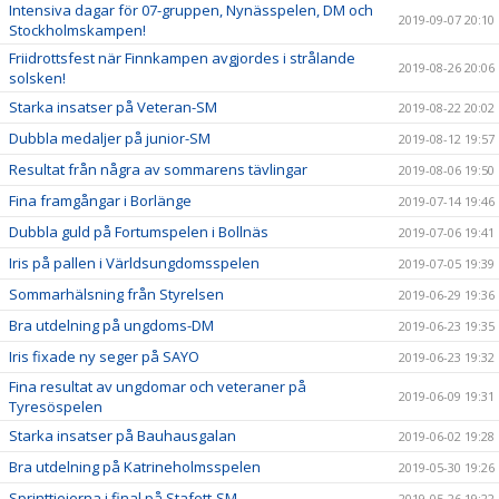
Intensiva dagar för 07-gruppen, Nynässpelen, DM och
2019-09-07 20:10
Stockholmskampen!
Friidrottsfest när Finnkampen avgjordes i strålande
2019-08-26 20:06
solsken!
Starka insatser på Veteran-SM
2019-08-22 20:02
Dubbla medaljer på junior-SM
2019-08-12 19:57
Resultat från några av sommarens tävlingar
2019-08-06 19:50
Fina framgångar i Borlänge
2019-07-14 19:46
Dubbla guld på Fortumspelen i Bollnäs
2019-07-06 19:41
Iris på pallen i Världsungdomsspelen
2019-07-05 19:39
Sommarhälsning från Styrelsen
2019-06-29 19:36
Bra utdelning på ungdoms-DM
2019-06-23 19:35
Iris fixade ny seger på SAYO
2019-06-23 19:32
Fina resultat av ungdomar och veteraner på
2019-06-09 19:31
Tyresöspelen
Starka insatser på Bauhausgalan
2019-06-02 19:28
Bra utdelning på Katrineholmsspelen
2019-05-30 19:26
Sprinttjejerna i final på Stafett-SM
2019-05-26 19:22