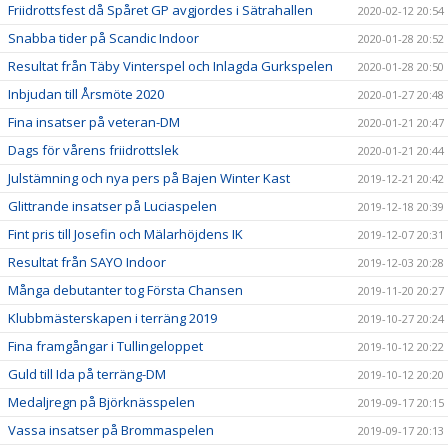
Friidrottsfest då Spåret GP avgjordes i Sätrahallen
2020-02-12 20:54
Snabba tider på Scandic Indoor
2020-01-28 20:52
Resultat från Täby Vinterspel och Inlagda Gurkspelen
2020-01-28 20:50
Inbjudan till Årsmöte 2020
2020-01-27 20:48
Fina insatser på veteran-DM
2020-01-21 20:47
Dags för vårens friidrottslek
2020-01-21 20:44
Julstämning och nya pers på Bajen Winter Kast
2019-12-21 20:42
Glittrande insatser på Luciaspelen
2019-12-18 20:39
Fint pris till Josefin och Mälarhöjdens IK
2019-12-07 20:31
Resultat från SAYO Indoor
2019-12-03 20:28
Många debutanter tog Första Chansen
2019-11-20 20:27
Klubbmästerskapen i terräng 2019
2019-10-27 20:24
Fina framgångar i Tullingeloppet
2019-10-12 20:22
Guld till Ida på terräng-DM
2019-10-12 20:20
Medaljregn på Björknässpelen
2019-09-17 20:15
Vassa insatser på Brommaspelen
2019-09-17 20:13