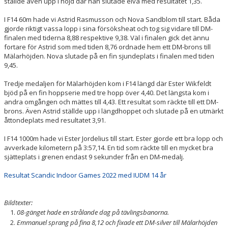
ställde även upp i höjd där han slutade elva med resultatet 1,35.
I F14 60m hade vi Astrid Rasmusson och Nova Sandblom till start. Båda
gjorde riktigt vassa lopp i sina försöksheat och tog sig vidare till DM-
finalen med tiderna 8,88 respektive 9,38. Väl i finalen gick det ännu
fortare för Astrid som med tiden 8,76 ordnade hem ett DM-brons till
Mälarhöjden. Nova slutade på en fin sjundeplats i finalen med tiden
9,45.
Tredje medaljen för Mälarhöjden kom i F14 längd där Ester Wikfeldt
bjöd på en fin hoppserie med tre hopp över 4,40. Det längsta kom i
andra omgången och mättes till 4,43. Ett resultat som räckte till ett DM-
brons. Även Astrid ställde upp i längdhoppet och slutade på en utmärkt
åttondeplats med resultatet 3,91.
I F14 1000m hade vi Ester Jordelius till start. Ester gjorde ett bra lopp och
avverkade kilometern på 3:57,14. En tid som räckte till en mycket bra
sjätteplats i grenen endast 9 sekunder från en DM-medalj.
Resultat Scandic Indoor Games 2022 med IUDM 14 år
Bildtexter:
08-gänget hade en strålande dag på tävlingsbanorna.
Emmanuel sprang på fina 8,12 och fixade ett DM-silver till Mälarhöjden