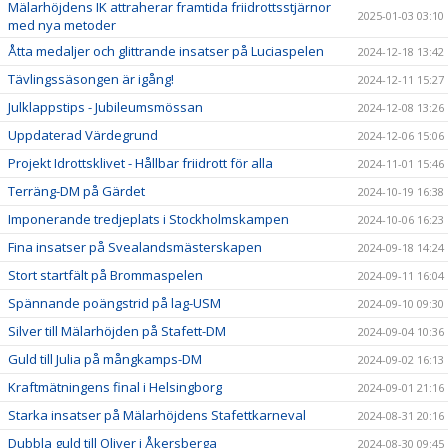
Mälarhöjdens IK attraherar framtida friidrottsstjärnor
2025-01-03 03:10
med nya metoder
Åtta medaljer och glittrande insatser på Luciaspelen
2024-12-18 13:42
Tävlingssäsongen är igång!
2024-12-11 15:27
Julklappstips - Jubileumsmössan
2024-12-08 13:26
Uppdaterad Värdegrund
2024-12-06 15:06
Projekt Idrottsklivet - Hållbar friidrott för alla
2024-11-01 15:46
Terräng-DM på Gärdet
2024-10-19 16:38
Imponerande tredjeplats i Stockholmskampen
2024-10-06 16:23
Fina insatser på Svealandsmästerskapen
2024-09-18 14:24
Stort startfält på Brommaspelen
2024-09-11 16:04
Spännande poängstrid på lag-USM
2024-09-10 09:30
Silver till Mälarhöjden på Stafett-DM
2024-09-04 10:36
Guld till Julia på mångkamps-DM
2024-09-02 16:13
Kraftmätningens final i Helsingborg
2024-09-01 21:16
Starka insatser på Mälarhöjdens Stafettkarneval
2024-08-31 20:16
Dubbla guld till Oliver i Åkersberga
2024-08-30 09:45