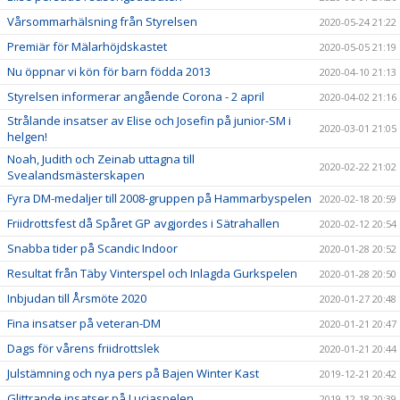
Vårsommarhälsning från Styrelsen
2020-05-24 21:22
Premiär för Mälarhöjdskastet
2020-05-05 21:19
Nu öppnar vi kön för barn födda 2013
2020-04-10 21:13
Styrelsen informerar angående Corona - 2 april
2020-04-02 21:16
Strålande insatser av Elise och Josefin på junior-SM i
2020-03-01 21:05
helgen!
Noah, Judith och Zeinab uttagna till
2020-02-22 21:02
Svealandsmästerskapen
Fyra DM-medaljer till 2008-gruppen på Hammarbyspelen
2020-02-18 20:59
Friidrottsfest då Spåret GP avgjordes i Sätrahallen
2020-02-12 20:54
Snabba tider på Scandic Indoor
2020-01-28 20:52
Resultat från Täby Vinterspel och Inlagda Gurkspelen
2020-01-28 20:50
Inbjudan till Årsmöte 2020
2020-01-27 20:48
Fina insatser på veteran-DM
2020-01-21 20:47
Dags för vårens friidrottslek
2020-01-21 20:44
Julstämning och nya pers på Bajen Winter Kast
2019-12-21 20:42
Glittrande insatser på Luciaspelen
2019-12-18 20:39