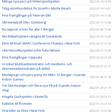
Många nya pers på Vintersportspelen
2022-03-14 16:04
Tidig utomhusdebut för Josefin i Myrtle Beach
2022-03-14 16:01
Fina framgångar på Veteran-DM
2022-03-14 15:50
SM-medalj till Olle i Göteborg!
2022-03-13 15:48
Nu öppnar vi kön för alla 7-åringar
2022-03-08 15:44
Nio Mälarhöjdare uttagna till Svealands
2022-03-06 15:40
Elise till final i MAAC Conference Champs i New York
2022-02-21 21:26
Lilla Hässelbyspelen inför fulla läktare
2022-02-21 15:38
Fina framgångar i Uppsala
2022-02-06 21:24
Vi söker klubbadministratör och medlems- och
2022-02-01 21:21
ekonomiadministratör på deltid
Medaljregn och pers-party för MIKs 13-åringar i Scandic
2022-01-30 21:18
Indoor Games
Tre DM-medaljer och flera nya PB på Scandic Indoor
2022-01-29 21:14
idag
Inlagda Gurkspelen i Västerås
2022-01-24 21:11
Kallelse till Årsmöte
2022-01-16 21:10
Fina tider av Elise i New York
2022-01-15 21:08