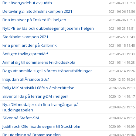
Fin säsongsdebut av Judith
2021-06-09 16:58
Deltävling 2 i Stockholmskampen 2021
2021-06-06 16:56
Fina insatser på Ensked IP i helgen
2021-06-06 16:53
Nytt PB av Ida och dubbelseger till Josefin i helgen
2021-05-23 16:51
Stockholmskampen 2021
2021-05-22 16:48
Fina premiärtider på Källbrink
2021-05-15 16:45
Äntligen tävlingspremiär!
2021-05-09 19:30
Anmäl dig till sommarens Friidrottsskola
2021-03-14 19:28
Dags att anmäla sig till vårens tränarutbildningar
2021-03-14 19:26
Inbjudan till Årsmöte 2021
2020-12-30 19:24
Rolig MIK-statistik i 08fri.s årsberättelse
2020-12-06 19:19
Silver till Ida på terräng-DM i helgen!
2020-10-14 19:17
Nya DM-medaljer och fina framgångar på
2020-09-29 19:15
Huddingespelen
Silver på Stafett-SM
2020-09-14 19:12
Judith och Olle fixade segern till Stockholm
2020-09-14 19:09
Fin utdelning på Brommaspelen
2020-09-07 19:06