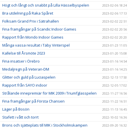
Högt och långt och snabbt på Lilla Hässelbyspelen
2023-02-06 18:24
Bra utdelning på Raka Spåret
2023-02-06 17:13
Folksam Grand Prix i Sätrahallen
2023-02-02 22:51
Fina framgångar på Scandic Indoor Games
2023-02-02 20:56
Rapport från Mondo Indoor Games
2023-02-02 20:20
Många vassa resultat i Täby Vinterspel
2023-01-23 11:05
Kallelse till Årsmöte 2023
2023-01-20 15:08
Fina insatser i Örebro
2023-01-16 14:54
Medaljregn på Veteran-DM
2023-01-16 14:25
Glitter och guld på Luciaspelen
2022-12-13 17:50
Rapport från SAYO indoor
2022-12-05 17:02
Strålande innepremiär för MIK 2009 i Triumfglasspelen
2022-11-27 16:56
Fina framgångar på Första Chansen
2022-11-22 16:51
Läger på Bosön
2022-11-13 16:45
Stafett i vått och torrt
2022-10-02 16:36
Brons och sjätteplats till MIK i Stockholmskampen
2022-09-20 16:32