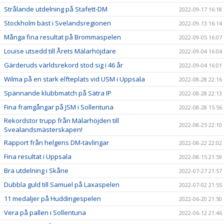
Strålande utdelning på Stafett-DM
2022-09-17 16:18
Stockholm bäst i Svelandsregionen
2022-09-13 16:14
Många fina resultat på Brommaspelen
2022-09-05 16:07
Louise utsedd till Årets Mälarhöjdare
2022-09-04 16:04
Gärderuds världsrekord stod sig i 46 år
2022-09-04 16:01
Wilma på en stark elfteplats vid USM i Uppsala
2022-08-28 22:16
Spännande klubbmatch på Sätra IP
2022-08-28 22:13
Fina framgångar på JSM i Sollentuna
2022-08-28 15:56
Rekordstor trupp från Mälarhöjden till
2022-08-25 22:10
Svealandsmästerskapen!
Rapport från helgens DM-tävlingar
2022-08-22 22:02
Fina resultat i Uppsala
2022-08-15 21:59
Bra utdelning i Skåne
2022-07-27 21:57
Dubbla guld till Samuel på Laxaspelen
2022-07-02 21:55
11 medaljer på Huddingespelen
2022-06-20 21:50
Vera på pallen i Sollentuna
2022-06-12 21:46