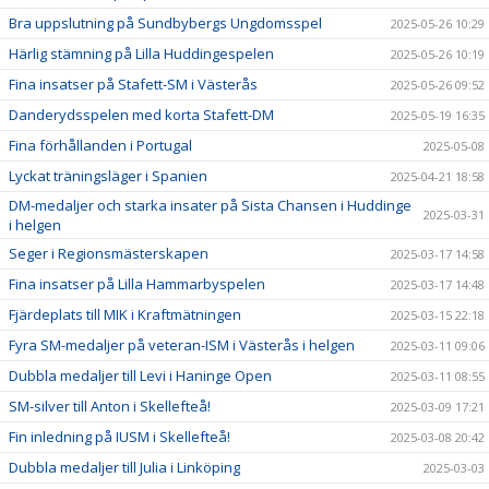
Bra uppslutning på Sundbybergs Ungdomsspel
2025-05-26 10:29
Härlig stämning på Lilla Huddingespelen
2025-05-26 10:19
Fina insatser på Stafett-SM i Västerås
2025-05-26 09:52
Danderydsspelen med korta Stafett-DM
2025-05-19 16:35
Fina förhållanden i Portugal
2025-05-08
Lyckat träningsläger i Spanien
2025-04-21 18:58
DM-medaljer och starka insater på Sista Chansen i Huddinge
2025-03-31
i helgen
Seger i Regionsmästerskapen
2025-03-17 14:58
Fina insatser på Lilla Hammarbyspelen
2025-03-17 14:48
Fjärdeplats till MIK i Kraftmätningen
2025-03-15 22:18
Fyra SM-medaljer på veteran-ISM i Västerås i helgen
2025-03-11 09:06
Dubbla medaljer till Levi i Haninge Open
2025-03-11 08:55
SM-silver till Anton i Skellefteå!
2025-03-09 17:21
Fin inledning på IUSM i Skellefteå!
2025-03-08 20:42
Dubbla medaljer till Julia i Linköping
2025-03-03