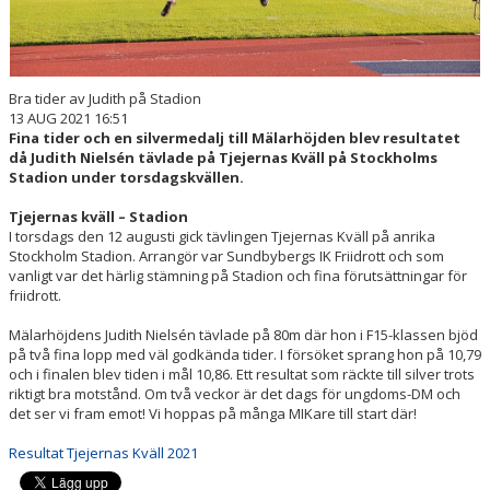
Bra tider av Judith på Stadion
13 AUG 2021 16:51
Fina tider och en silvermedalj till Mälarhöjden blev resultatet
då Judith Nielsén tävlade på Tjejernas Kväll på Stockholms
Stadion under torsdagskvällen.
Tjejernas kväll – Stadion
I torsdags den 12 augusti gick tävlingen Tjejernas Kväll på anrika
Stockholm Stadion. Arrangör var Sundbybergs IK Friidrott och som
vanligt var det härlig stämning på Stadion och fina förutsättningar för
friidrott.
Mälarhöjdens Judith Nielsén tävlade på 80m där hon i F15-klassen bjöd
på två fina lopp med väl godkända tider. I försöket sprang hon på 10,79
och i finalen blev tiden i mål 10,86. Ett resultat som räckte till silver trots
riktigt bra motstånd. Om två veckor är det dags för ungdoms-DM och
det ser vi fram emot! Vi hoppas på många MIKare till start där!
Resultat Tjejernas Kväll 2021