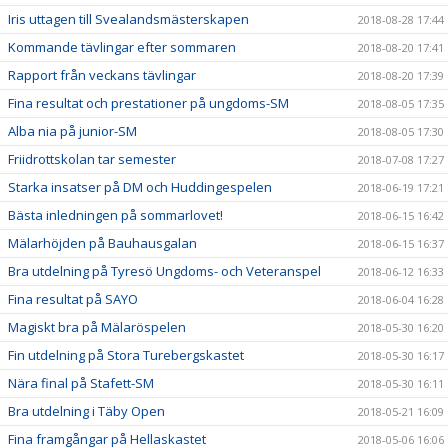
Iris uttagen till Svealandsmästerskapen
2018-08-28 17:44
Kommande tävlingar efter sommaren
2018-08-20 17:41
Rapport från veckans tävlingar
2018-08-20 17:39
Fina resultat och prestationer på ungdoms-SM
2018-08-05 17:35
Alba nia på junior-SM
2018-08-05 17:30
Friidrottskolan tar semester
2018-07-08 17:27
Starka insatser på DM och Huddingespelen
2018-06-19 17:21
Bästa inledningen på sommarlovet!
2018-06-15 16:42
Mälarhöjden på Bauhausgalan
2018-06-15 16:37
Bra utdelning på Tyresö Ungdoms- och Veteranspel
2018-06-12 16:33
Fina resultat på SAYO
2018-06-04 16:28
Magiskt bra på Mälaröspelen
2018-05-30 16:20
Fin utdelning på Stora Turebergskastet
2018-05-30 16:17
Nära final på Stafett-SM
2018-05-30 16:11
Bra utdelning i Täby Open
2018-05-21 16:09
Fina framgångar på Hellaskastet
2018-05-06 16:06