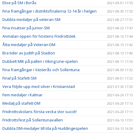
Elise på SM i Borås
2021-09-01 17:55
Fina framgångar i distriktsfinalerna 12-14 år i helgen
2021-08-30 17:53
Dubbla medaljer på veteran-SM
2021-08-27 17:51
Fina insatser på junior-SM
2021-08-23 17:47
Anmälan öppen för höstens Friidrottslek
2021-08-16 17:44
Åtta medaljer på Veteran-DM
2021-08-15 17:42
Bra tider av Judith på Stadion
2021-08-13 17:40
Dubbelt MIK på pallen i Viking Line-spelen
2021-08-11 17:36
Fina framgångar i Västerås och Sollentuna
2021-08-09 17:32
Final på Stafett-SM
2021-08-01 17:23
Vera följde upp med silver i Kristianstad
2021-07-30 17:20
Fem medaljer i Kalmar
2021-06-26 17:15
Medalj på stafett-DM
2021-06-20 17:13
Friidrottsskolans första vecka stor succé!
2021-06-20 17:11
Friidrottsfest på Sollentunavallen
2021-06-13 17:01
Dubbla DM-medaljer till Ida på Huddingespelen
2021-06-13 16:59