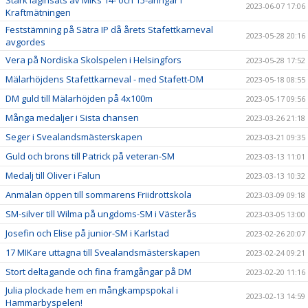
Stark laginsats av MIKs 14- och 15-åringar i
2023-06-07 17:06
Kraftmätningen
Feststämning på Sätra IP då årets Stafettkarneval
2023-05-28 20:16
avgordes
Vera på Nordiska Skolspelen i Helsingfors
2023-05-28 17:52
Mälarhöjdens Stafettkarneval - med Stafett-DM
2023-05-18 08:55
DM guld till Mälarhöjden på 4x100m
2023-05-17 09:56
Många medaljer i Sista chansen
2023-03-26 21:18
Seger i Svealandsmästerskapen
2023-03-21 09:35
Guld och brons till Patrick på veteran-SM
2023-03-13 11:01
Medalj till Oliver i Falun
2023-03-13 10:32
Anmälan öppen till sommarens Friidrottskola
2023-03-09 09:18
SM-silver till Wilma på ungdoms-SM i Västerås
2023-03-05 13:00
Josefin och Elise på junior-SM i Karlstad
2023-02-26 20:07
17 MIKare uttagna till Svealandsmästerskapen
2023-02-24 09:21
Stort deltagande och fina framgångar på DM
2023-02-20 11:16
Julia plockade hem en mångkampspokal i
2023-02-13 14:59
Hammarbyspelen!