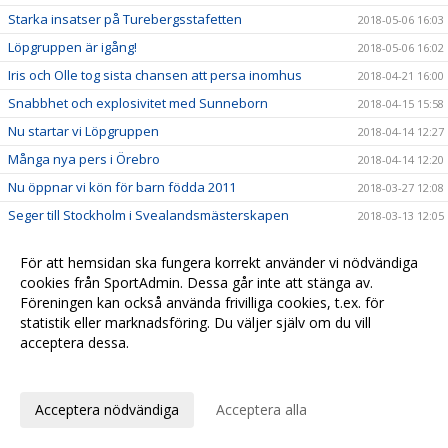
Starka insatser på Turebergsstafetten
2018-05-06 16:03
Löpgruppen är igång!
2018-05-06 16:02
Iris och Olle tog sista chansen att persa inomhus
2018-04-21 16:00
Snabbhet och explosivitet med Sunneborn
2018-04-15 15:58
Nu startar vi Löpgruppen
2018-04-14 12:27
Många nya pers i Örebro
2018-04-14 12:20
Nu öppnar vi kön för barn födda 2011
2018-03-27 12:08
Seger till Stockholm i Svealandsmästerskapen
2018-03-13 12:05
Fina framgångar i Lilla Hammarbyspelen
2018-03-13 12:01
För att hemsidan ska fungera korrekt använder vi nödvändiga
Precision, fart och styrka i Haninge Open
2018-03-13 11:56
cookies från SportAdmin. Dessa går inte att stänga av.
Nu har vi öppnat anmälan till sommarens friidrottsskola
2018-03-10 11:52
Föreningen kan också använda frivilliga cookies, t.ex. för
statistik eller marknadsföring. Du väljer själv om du vill
Fina insatser på ungdoms-SM
2018-03-06 11:44
acceptera dessa.
Starka insatser på distriktsmästerskapen
2018-02-20 11:32
Anpassa dina val
Guld till Maja på Hammarbyspelen
2018-02-12 11:27
Acceptera nödvändiga
Acceptera alla
Bra drag på Bosön
2018-02-08 11:20
Moa hoppade högt i Lilla Globengalan
2018-02-06 11:18