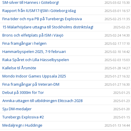
SM-silver till Hannes i Göteborg!
2025-03-02 15:30
Rapport från IUSM17-IJSM i Göteborg idag
2025-03-01 16:57
Fina tider och nya PB på Turebergs Explosiva
2025-02-25 11:35
15 Mälarhöjdare uttagna till Stockholms distriktslag!
2025-02-25
Brons och elfetplats på ISM i Växjö
2025-02-24 14:30
Fina framgångar i helgen
2025-02-17 17:10
Hammarbyspelen 2025, 7-9 februari
2025-02-10 14:42
Raka Spåret och Lilla Hässelbyspelen
2025-02-03 15:03
Kallelse til Årsmöte
2025-01-28 14:27
Mondo Indoor Games Uppsala 2025
2025-01-27 16:32
Fina framgångar på Veteran-DM
2025-01-27 16:30
Debut på 3000m för Tor
2025-01-25
Annika uttagen till utbildningen Elitcoach 2028
2025-01-23
Sju DM-medaljer
2025-01-20
Turebergs Explosiva #2
2025-01-15
Medaljregn i Huddinge
2025-01-13 14:44