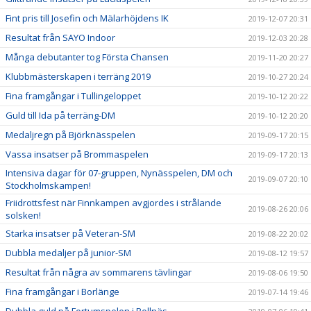
Fint pris till Josefin och Mälarhöjdens IK
2019-12-07 20:31
Resultat från SAYO Indoor
2019-12-03 20:28
Många debutanter tog Första Chansen
2019-11-20 20:27
Klubbmästerskapen i terräng 2019
2019-10-27 20:24
Fina framgångar i Tullingeloppet
2019-10-12 20:22
Guld till Ida på terräng-DM
2019-10-12 20:20
Medaljregn på Björknässpelen
2019-09-17 20:15
Vassa insatser på Brommaspelen
2019-09-17 20:13
Intensiva dagar för 07-gruppen, Nynässpelen, DM och
2019-09-07 20:10
Stockholmskampen!
Friidrottsfest när Finnkampen avgjordes i strålande
2019-08-26 20:06
solsken!
Starka insatser på Veteran-SM
2019-08-22 20:02
Dubbla medaljer på junior-SM
2019-08-12 19:57
Resultat från några av sommarens tävlingar
2019-08-06 19:50
Fina framgångar i Borlänge
2019-07-14 19:46