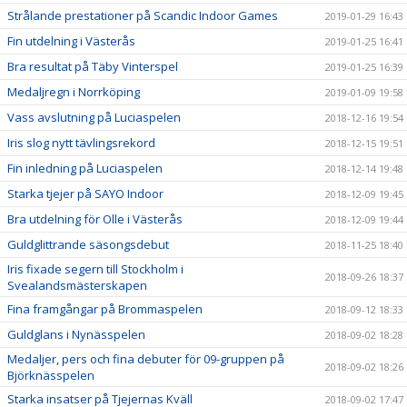
Strålande prestationer på Scandic Indoor Games
2019-01-29 16:43
Fin utdelning i Västerås
2019-01-25 16:41
Bra resultat på Täby Vinterspel
2019-01-25 16:39
Medaljregn i Norrköping
2019-01-09 19:58
Vass avslutning på Luciaspelen
2018-12-16 19:54
Iris slog nytt tävlingsrekord
2018-12-15 19:51
Fin inledning på Luciaspelen
2018-12-14 19:48
Starka tjejer på SAYO Indoor
2018-12-09 19:45
Bra utdelning för Olle i Västerås
2018-12-09 19:44
Guldglittrande säsongsdebut
2018-11-25 18:40
Iris fixade segern till Stockholm i
2018-09-26 18:37
Svealandsmästerskapen
Fina framgångar på Brommaspelen
2018-09-12 18:33
Guldglans i Nynässpelen
2018-09-02 18:28
Medaljer, pers och fina debuter för 09-gruppen på
2018-09-02 18:26
Björknässpelen
Starka insatser på Tjejernas Kväll
2018-09-02 17:47