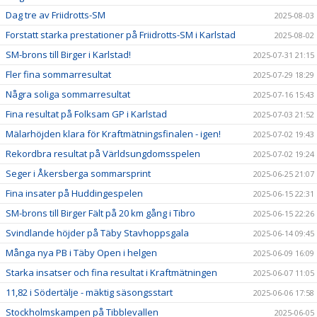
Dag tre av Friidrotts-SM
2025-08-03
Forstatt starka prestationer på Friidrotts-SM i Karlstad
2025-08-02
SM-brons till Birger i Karlstad!
2025-07-31 21:15
Fler fina sommarresultat
2025-07-29 18:29
Några soliga sommarresultat
2025-07-16 15:43
Fina resultat på Folksam GP i Karlstad
2025-07-03 21:52
Mälarhöjden klara för Kraftmätningsfinalen - igen!
2025-07-02 19:43
Rekordbra resultat på Världsungdomsspelen
2025-07-02 19:24
Seger i Åkersberga sommarsprint
2025-06-25 21:07
Fina insater på Huddingespelen
2025-06-15 22:31
SM-brons till Birger Fält på 20 km gång i Tibro
2025-06-15 22:26
Svindlande höjder på Täby Stavhoppsgala
2025-06-14 09:45
Många nya PB i Täby Open i helgen
2025-06-09 16:09
Starka insatser och fina resultat i Kraftmätningen
2025-06-07 11:05
11,82 i Södertälje - mäktig säsongsstart
2025-06-06 17:58
Stockholmskampen på Tibblevallen
2025-06-05