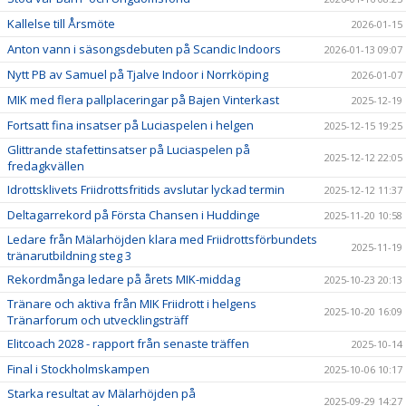
Kallelse till Årsmöte
2026-01-15
Anton vann i säsongsdebuten på Scandic Indoors
2026-01-13 09:07
Nytt PB av Samuel på Tjalve Indoor i Norrköping
2026-01-07
MIK med flera pallplaceringar på Bajen Vinterkast
2025-12-19
Fortsatt fina insatser på Luciaspelen i helgen
2025-12-15 19:25
Glittrande stafettinsatser på Luciaspelen på
2025-12-12 22:05
fredagkvällen
Idrottsklivets Friidrottsfritids avslutar lyckad termin
2025-12-12 11:37
Deltagarrekord på Första Chansen i Huddinge
2025-11-20 10:58
Ledare från Mälarhöjden klara med Friidrottsförbundets
2025-11-19
tränarutbildning steg 3
Rekordmånga ledare på årets MIK-middag
2025-10-23 20:13
Tränare och aktiva från MIK Friidrott i helgens
2025-10-20 16:09
Tränarforum och utvecklingsträff
Elitcoach 2028 - rapport från senaste träffen
2025-10-14
Final i Stockholmskampen
2025-10-06 10:17
Starka resultat av Mälarhöjden på
2025-09-29 14:27