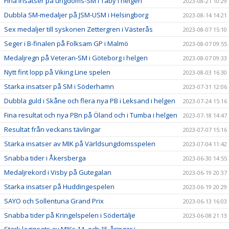
Fina insatser på ungdoms-SM i Täby i helgen
2023-08-21 10:29
Dubbla SM-medaljer på JSM-USM i Helsingborg
2023-08-14 14:21
Sex medaljer till syskonen Zettergren i Västerås
2023-08-07 15:10
Seger i B-finalen på Folksam GP i Malmö
2023-08-07 09:55
Medaljregn på Veteran-SM i Göteborg i helgen
2023-08-07 09:33
Nytt fint lopp på Viking Line spelen
2023-08-03 16:30
Starka insatser på SM i Söderhamn
2023-07-31 12:06
Dubbla guld i Skåne och flera nya PB i Leksand i helgen
2023-07-24 15:16
Fina resultat och nya PBn på Öland och i Tumba i helgen
2023-07-18 14:47
Resultat från veckans tävlingar
2023-07-07 15:16
Starka insatser av MIK på Världsungdomsspelen
2023-07-04 11:42
Snabba tider i Åkersberga
2023-06-30 14:55
Medaljrekord i Visby på Gutegalan
2023-06-19 20:37
Starka insatser på Huddingespelen
2023-06-19 20:29
SAYO och Sollentuna Grand Prix
2023-06-13 16:03
Snabba tider på Kringelspelen i Södertälje
2023-06-08 21:13