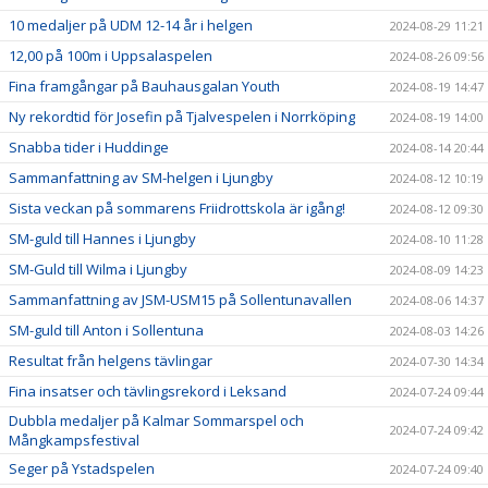
10 medaljer på UDM 12-14 år i helgen
2024-08-29 11:21
12,00 på 100m i Uppsalaspelen
2024-08-26 09:56
Fina framgångar på Bauhausgalan Youth
2024-08-19 14:47
Ny rekordtid för Josefin på Tjalvespelen i Norrköping
2024-08-19 14:00
Snabba tider i Huddinge
2024-08-14 20:44
Sammanfattning av SM-helgen i Ljungby
2024-08-12 10:19
Sista veckan på sommarens Friidrottskola är igång!
2024-08-12 09:30
SM-guld till Hannes i Ljungby
2024-08-10 11:28
SM-Guld till Wilma i Ljungby
2024-08-09 14:23
Sammanfattning av JSM-USM15 på Sollentunavallen
2024-08-06 14:37
SM-guld till Anton i Sollentuna
2024-08-03 14:26
Resultat från helgens tävlingar
2024-07-30 14:34
Fina insatser och tävlingsrekord i Leksand
2024-07-24 09:44
Dubbla medaljer på Kalmar Sommarspel och
2024-07-24 09:42
Mångkampsfestival
Seger på Ystadspelen
2024-07-24 09:40