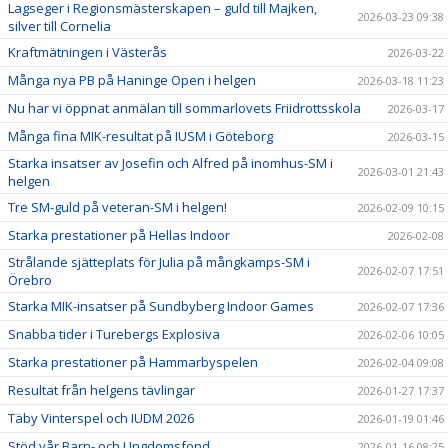
Lagseger i Regionsmästerskapen – guld till Majken,
2026-03-23 09:38
silver till Cornelia
Kraftmätningen i Västerås
2026-03-22
Många nya PB på Haninge Open i helgen
2026-03-18 11:23
Nu har vi öppnat anmälan till sommarlovets Friidrottsskola
2026-03-17
Många fina MIK-resultat på IUSM i Göteborg
2026-03-15
Starka insatser av Josefin och Alfred på inomhus-SM i
2026-03-01 21:43
helgen
Tre SM-guld på veteran-SM i helgen!
2026-02-09 10:15
Starka prestationer på Hellas Indoor
2026-02-08
Strålande sjätteplats för Julia på mångkamps-SM i
2026-02-07 17:51
Örebro
Starka MIK-insatser på Sundbyberg Indoor Games
2026-02-07 17:36
Snabba tider i Turebergs Explosiva
2026-02-06 10:05
Starka prestationer på Hammarbyspelen
2026-02-04 09:08
Resultat från helgens tävlingar
2026-01-27 17:37
Täby Vinterspel och IUDM 2026
2026-01-19 01:46
Stöd vår Barn- och Ungdomsfond
2026-01-16 08:25