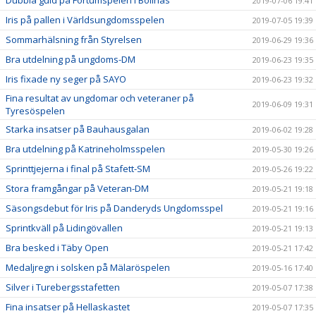
Dubbla guld på Fortumspelen i Bollnäs
2019-07-06 19:41
Iris på pallen i Världsungdomsspelen
2019-07-05 19:39
Sommarhälsning från Styrelsen
2019-06-29 19:36
Bra utdelning på ungdoms-DM
2019-06-23 19:35
Iris fixade ny seger på SAYO
2019-06-23 19:32
Fina resultat av ungdomar och veteraner på
2019-06-09 19:31
Tyresöspelen
Starka insatser på Bauhausgalan
2019-06-02 19:28
Bra utdelning på Katrineholmsspelen
2019-05-30 19:26
Sprinttjejerna i final på Stafett-SM
2019-05-26 19:22
Stora framgångar på Veteran-DM
2019-05-21 19:18
Säsongsdebut för Iris på Danderyds Ungdomsspel
2019-05-21 19:16
Sprintkväll på Lidingövallen
2019-05-21 19:13
Bra besked i Täby Open
2019-05-21 17:42
Medaljregn i solsken på Mälaröspelen
2019-05-16 17:40
Silver i Turebergsstafetten
2019-05-07 17:38
Fina insatser på Hellaskastet
2019-05-07 17:35