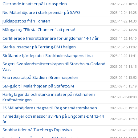
Glittrande insatser på Luciaspelen
2023-12-11 18:50
Nio Mälarhöjdare i stark premiär på SAYO
2023-12-04 14:28
Julklappstips från Tomten
2023-11-22 14:30
Många tog "Första Chansen" att persa!
2023-11-22 14:24
Certifierade friidrottstränare för ungdomar 14-17 år
2023-11-22 14:10
Starka insatser på Terräng-DM i helgen
2023-10-15 11:02
Strålande fjärdeplats i Stockholmskampens final
2023-10-09 11:41
Seger i Svealandsmästerskapen till Stockholm-Gotland
2023-09-19 11:13
Väst
Fina resultat på Stadion i Brommaspelen
2023-09-12 13:52
SM-guld till Mälarhöjden på Stafett-SM
2023-09-10 15:19
Härlig laganda och starka insatser på riksfinalen i
2023-09-05 08:08
Kraftmätningen
15 Mälarhöjdare uttagna till Regionsmästerskapen
2023-08-30 19:18
13 medaljer och massor av PBn på Ungdoms-DM 12-14
2023-08-29 16:59
år
Snabba tider på Turebergs Explosiva
2023-08-23 21:08