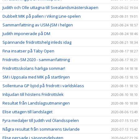
Judith och Olle uttagna till Svealandsmästerskapen
2020-09-02 19:04
Dubbelt MIK på pallen i Viking Line-spelen
2020-08-31 19:01
Sammanfattning av USM-JSM i helgen
2020-08-24 18:57
Judith imponerade på DM
2020-08-24 18:46
Spännande friidrottshelg inleds idag
2020-08-21 18:34
Fina insatser på Täby Open
2020-08-17 18:27
Friidrotts-SM 2020 - sammanfattning
2020-08-17 18:21
Friidrottsskolans härliga sommar!
2020-08-14 18:18
SM i Uppsala med MIK på startlinjen
2020-08-13 18:15
Sollentuna GP bjöd på friidrott i världsklass
2020-08-11 18:12
Inbjudan till höstens Friidrottslek
2020-08-10 18:10
Resultat från Landslagsutmaningen
2020-08-10 18:08
Elise uttagen till landslaget
2020-08-06 15:49
Fyra medaljer till Judith vid Ölandsspelen
2020-07-15 15:47
Några resultat från sommarens tävlande
2020-07-13 15:42
Elise persade i säsongsdebuten
2020-06-07 21:26