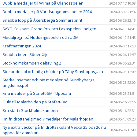
Dubbla medaljer till Wilma på Ölandsspelen
2024-07-17 10:08
Dubbla medaljer på Världsungdomsspelen 2024
2024-07-07 21:56
Snabba lopp på Åkersberga Sommarsprint
2024-06-26 22:13
SAYO, Folksam Grand Prix och Laxaspelen i helgen
2024-06-18 14:41
Medaljregn på Huddingespelen och UDM
2024-06-10 21:43
Kraftmätningen 2024
2024-06-07 17:53
Snabba tider i Södertälje
2024-06-06 17:57
Stockholmskampen deltävling 2
2024-06-05 22:31
Stekande sol och höga höjder på Täby Stavhoppsgala
2024-06-03 15:07
Starka insatser och nio medaljer på Sundbybergs
2024-05-28 22:00
ungdomsspel
Fina insatser på Stafett-SM i Uppsala
2024-05-28 21:51
Guld till Mälarhöjden på Stafett-DM
2024-05-16 22:55
Bra start i Stockholmskampen
2024-05-16 22:31
Fin friidrottshelg med 7 medaljer för Mälarhöjden
2024-05-13 09:23
Nya extra veckor på friidrottsskolan! Vecka 25 och 26 nu
2024-05-06 16:49
öppna för anmälan.