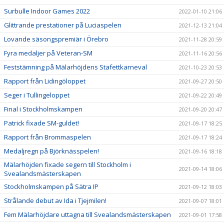
Surbulle Indoor Games 2022
2022-01-10 21:06
Glittrande prestationer på Luciaspelen
2021-12-13 21:04
Lovande säsongspremiär i Örebro
2021-11-28 20:59
Fyra medaljer på Veteran-SM
2021-11-16 20:56
Feststämning på Mälarhöjdens Stafettkarneval
2021-10-23 20:53
Rapport från Lidingöloppet
2021-09-27 20:50
Seger i Tullingeloppet
2021-09-22 20:49
Final i Stockholmskampen
2021-09-20 20:47
Patrick fixade SM-guldet!
2021-09-17 18:25
Rapport från Brommaspelen
2021-09-17 18:24
Medaljregn på Björknässpelen!
2021-09-16 18:18
Mälarhöjden fixade segern till Stockholm i
2021-09-14 18:06
Svealandsmästerskapen
Stockholmskampen på Sätra IP
2021-09-12 18:03
Strålande debut av Ida i Tjejmilen!
2021-09-07 18:01
Fem Mälarhöjdare uttagna till Svealandsmästerskapen
2021-09-01 17:58