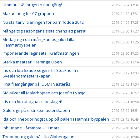
Utomhussäsongen rullar igång!
2019-05-04 17:32
Maxad helg för 07-gruppen
2019-04-12 17:31
Nu startar vi träningen för barn födda 2012
2019-04-07 17:29
Många tog säsongens sista chans att persa!
2019-03-30 17:27
Medaljregn och mångkampsguld i Lilla
2019-03-30 17:25
Hammarbyspelen
Imponerande laginsats i Kraftmätningen
2019-03-30 17:20
Starka insatser i Haninge Open
2019-03-30 17:16
Iris och Ida fixade segern till Stockholm i
2019-03-17 17:08
Svealandsmästerskapen!
Fina framgångar på IUSM i Västerås
2019-03-13 17:04
SM-silver till Mälarhöjden och Josefin i Växjö!
2019-02-23 16:57
Iris och Ida uttagna i stadslaget!
2019-02-21 16:54
Guldregn på distriktsmästerskapen
2019-02-17 16:51
Ida och Theodor högst upp på pallen i Hammarbyspelen
2019-02-13 16:49
Inbjudan till Årsmöte - 11 mars
2019-02-10 16:47
Theodor tog guld på Lilla Globengalan
2019-02-08 16:46