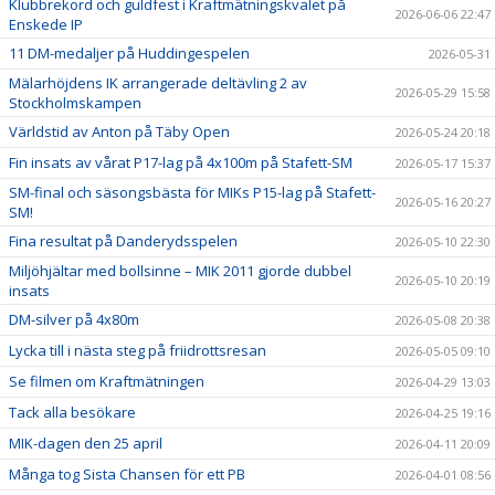
Klubbrekord och guldfest i Kraftmätningskvalet på
2026-06-06 22:47
Enskede IP
11 DM-medaljer på Huddingespelen
2026-05-31
Mälarhöjdens IK arrangerade deltävling 2 av
2026-05-29 15:58
Stockholmskampen
Världstid av Anton på Täby Open
2026-05-24 20:18
Fin insats av vårat P17-lag på 4x100m på Stafett-SM
2026-05-17 15:37
SM-final och säsongsbästa för MIKs P15-lag på Stafett-
2026-05-16 20:27
SM!
Fina resultat på Danderydsspelen
2026-05-10 22:30
Miljöhjältar med bollsinne – MIK 2011 gjorde dubbel
2026-05-10 20:19
insats
DM-silver på 4x80m
2026-05-08 20:38
Lycka till i nästa steg på friidrottsresan
2026-05-05 09:10
Se filmen om Kraftmätningen
2026-04-29 13:03
Tack alla besökare
2026-04-25 19:16
MIK-dagen den 25 april
2026-04-11 20:09
Många tog Sista Chansen för ett PB
2026-04-01 08:56