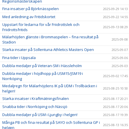
Regionsmästerskapen
Fina insatser på Björknässpelen
2025-09-29 14:13
Med anledning av Fritidskortet
2025-09-22 14:55
Uppstart för ledarna för vår Friidrottslek och
2025-09-13 08:29
Friidrottsfritids
Mälarhöjden glänste i Brommaspelen – fina resultat på
2025-09-08
Stadion
Starka insater på Sollentuna Athletics Masters Open
2025-09-07
Fina tider i Uppsala
2025-09-06
Dubbla medaljer på Veteran-SM i Hässleholm
2025-09-03
Dubbla medaljer i höjdhopp på USM15/JSM19 i
2025-09-02 17:45
Norrköping
Medaljregn för Mälarhöjdens IK på UDM i Trollbäcken i
2025-08-25 10:50
helgen!
Starka insatser i Kraftmätningsfinalen
2025-08-17 20:21
Snabba tider i Norrköping och Nässjö
2025-08-17 20:06
Dubbla medaljer på USM i Ljungby i helgen!
2025-08-17 19:39
Många PB och fina resultat på SAYO och Sollentuna GP i
2025-08-13 16:35
helgen