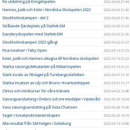
Fin utdelning på Kringelspelen
2022-06-06 21:44
Hannes, Judit och Ester i Nordiska Skolspelen 2022
2022-06-03 21:42
Stockholmskampen - del 2
2022-06-02 21:40
Strålande fjärdeplats på Stafett-SM
2022-05-29 21:33
Danderydsspelen med Stafett-DM
2022-05-22 21:30
Stockholmskampen 2022 igång!
2022-05-22 21:27
Fina insatser i Täby Open
2022-05-15 21:25
Ester, Judit och Hannes uttagna till Nordiska skolspelen
2022-05-13 21:23
Starka säsongsdebutanter på Mälaröspelen
2022-05-13 21:21
Stark insats av 09-laget på Turebergsstafetten
2022-05-07 21:19
Starka insatser av Lily och Bruno i Kvantumloppet
2022-05-01 21:17
Clinics och minikurser för våra tränare
2022-04-23 12:48
Säsongsavslutning i Örebro och tre medaljer i Västerås!
2022-03-29 16:54
Vass säsongsavslutning på Sista Chansen
2022-03-28 16:18
Seger i Svealandsmästerskapen
2022-03-20 16:16
Alla resultat från SM-helgen i Göteborg
2022-03-15 16:08