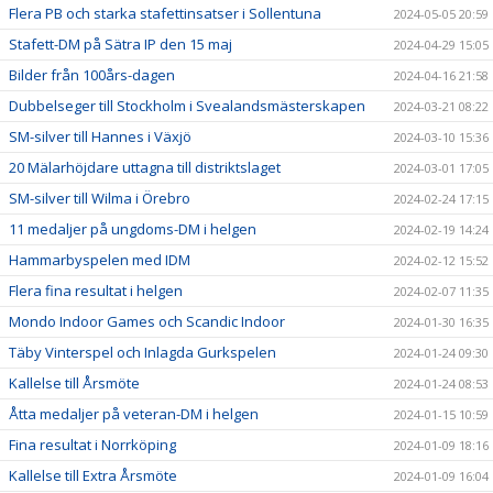
Flera PB och starka stafettinsatser i Sollentuna
2024-05-05 20:59
Stafett-DM på Sätra IP den 15 maj
2024-04-29 15:05
Bilder från 100års-dagen
2024-04-16 21:58
Dubbelseger till Stockholm i Svealandsmästerskapen
2024-03-21 08:22
SM-silver till Hannes i Växjö
2024-03-10 15:36
20 Mälarhöjdare uttagna till distriktslaget
2024-03-01 17:05
SM-silver till Wilma i Örebro
2024-02-24 17:15
11 medaljer på ungdoms-DM i helgen
2024-02-19 14:24
Hammarbyspelen med IDM
2024-02-12 15:52
Flera fina resultat i helgen
2024-02-07 11:35
Mondo Indoor Games och Scandic Indoor
2024-01-30 16:35
Täby Vinterspel och Inlagda Gurkspelen
2024-01-24 09:30
Kallelse till Årsmöte
2024-01-24 08:53
Åtta medaljer på veteran-DM i helgen
2024-01-15 10:59
Fina resultat i Norrköping
2024-01-09 18:16
Kallelse till Extra Årsmöte
2024-01-09 16:04