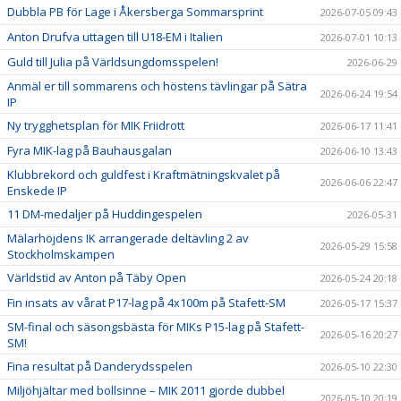
Dubbla PB för Lage i Åkersberga Sommarsprint
2026-07-05 09:43
Anton Drufva uttagen till U18-EM i Italien
2026-07-01 10:13
Guld till Julia på Världsungdomsspelen!
2026-06-29
Anmäl er till sommarens och höstens tävlingar på Sätra
2026-06-24 19:54
IP
Ny trygghetsplan för MIK Friidrott
2026-06-17 11:41
Fyra MIK-lag på Bauhausgalan
2026-06-10 13:43
Klubbrekord och guldfest i Kraftmätningskvalet på
2026-06-06 22:47
Enskede IP
11 DM-medaljer på Huddingespelen
2026-05-31
Mälarhöjdens IK arrangerade deltävling 2 av
2026-05-29 15:58
Stockholmskampen
Världstid av Anton på Täby Open
2026-05-24 20:18
Fin insats av vårat P17-lag på 4x100m på Stafett-SM
2026-05-17 15:37
SM-final och säsongsbästa för MIKs P15-lag på Stafett-
2026-05-16 20:27
SM!
Fina resultat på Danderydsspelen
2026-05-10 22:30
Miljöhjältar med bollsinne – MIK 2011 gjorde dubbel
2026-05-10 20:19