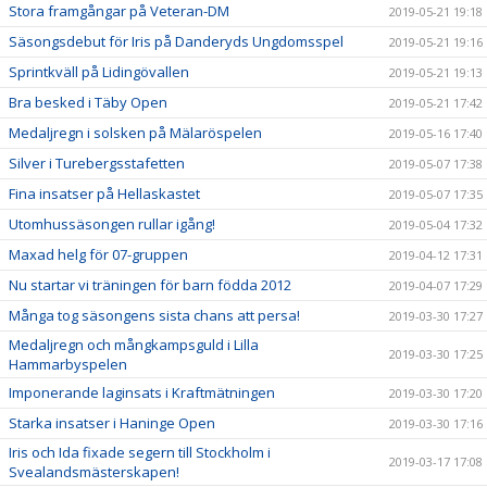
Stora framgångar på Veteran-DM
2019-05-21 19:18
Säsongsdebut för Iris på Danderyds Ungdomsspel
2019-05-21 19:16
Sprintkväll på Lidingövallen
2019-05-21 19:13
Bra besked i Täby Open
2019-05-21 17:42
Medaljregn i solsken på Mälaröspelen
2019-05-16 17:40
Silver i Turebergsstafetten
2019-05-07 17:38
Fina insatser på Hellaskastet
2019-05-07 17:35
Utomhussäsongen rullar igång!
2019-05-04 17:32
Maxad helg för 07-gruppen
2019-04-12 17:31
Nu startar vi träningen för barn födda 2012
2019-04-07 17:29
Många tog säsongens sista chans att persa!
2019-03-30 17:27
Medaljregn och mångkampsguld i Lilla
2019-03-30 17:25
Hammarbyspelen
Imponerande laginsats i Kraftmätningen
2019-03-30 17:20
Starka insatser i Haninge Open
2019-03-30 17:16
Iris och Ida fixade segern till Stockholm i
2019-03-17 17:08
Svealandsmästerskapen!