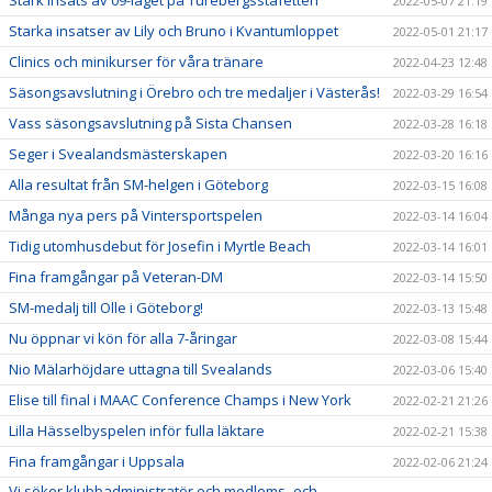
Stark insats av 09-laget på Turebergsstafetten
2022-05-07 21:19
Starka insatser av Lily och Bruno i Kvantumloppet
2022-05-01 21:17
Clinics och minikurser för våra tränare
2022-04-23 12:48
Säsongsavslutning i Örebro och tre medaljer i Västerås!
2022-03-29 16:54
Vass säsongsavslutning på Sista Chansen
2022-03-28 16:18
Seger i Svealandsmästerskapen
2022-03-20 16:16
Alla resultat från SM-helgen i Göteborg
2022-03-15 16:08
Många nya pers på Vintersportspelen
2022-03-14 16:04
Tidig utomhusdebut för Josefin i Myrtle Beach
2022-03-14 16:01
Fina framgångar på Veteran-DM
2022-03-14 15:50
SM-medalj till Olle i Göteborg!
2022-03-13 15:48
Nu öppnar vi kön för alla 7-åringar
2022-03-08 15:44
Nio Mälarhöjdare uttagna till Svealands
2022-03-06 15:40
Elise till final i MAAC Conference Champs i New York
2022-02-21 21:26
Lilla Hässelbyspelen inför fulla läktare
2022-02-21 15:38
Fina framgångar i Uppsala
2022-02-06 21:24
Vi söker klubbadministratör och medlems- och