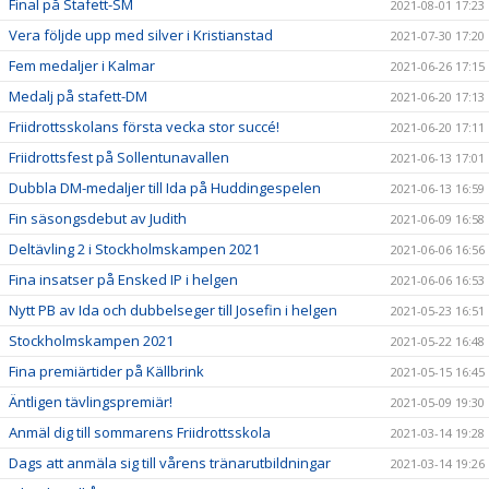
Final på Stafett-SM
2021-08-01 17:23
Vera följde upp med silver i Kristianstad
2021-07-30 17:20
Fem medaljer i Kalmar
2021-06-26 17:15
Medalj på stafett-DM
2021-06-20 17:13
Friidrottsskolans första vecka stor succé!
2021-06-20 17:11
Friidrottsfest på Sollentunavallen
2021-06-13 17:01
Dubbla DM-medaljer till Ida på Huddingespelen
2021-06-13 16:59
Fin säsongsdebut av Judith
2021-06-09 16:58
Deltävling 2 i Stockholmskampen 2021
2021-06-06 16:56
Fina insatser på Ensked IP i helgen
2021-06-06 16:53
Nytt PB av Ida och dubbelseger till Josefin i helgen
2021-05-23 16:51
Stockholmskampen 2021
2021-05-22 16:48
Fina premiärtider på Källbrink
2021-05-15 16:45
Äntligen tävlingspremiär!
2021-05-09 19:30
Anmäl dig till sommarens Friidrottsskola
2021-03-14 19:28
Dags att anmäla sig till vårens tränarutbildningar
2021-03-14 19:26