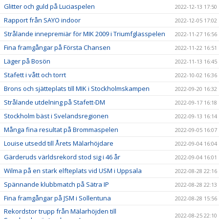
Glitter och guld på Luciaspelen
2022-12-13 17:50
Rapport från SAYO indoor
2022-12-05 17:02
Strålande innepremiär för MIK 2009 i Triumfglasspelen
2022-11-27 16:56
Fina framgångar på Första Chansen
2022-11-22 16:51
Läger på Bosön
2022-11-13 16:45
Stafett i vått och torrt
2022-10-02 16:36
Brons och sjätteplats till MIK i Stockholmskampen
2022-09-20 16:32
Strålande utdelning på Stafett-DM
2022-09-17 16:18
Stockholm bäst i Svelandsregionen
2022-09-13 16:14
Många fina resultat på Brommaspelen
2022-09-05 16:07
Louise utsedd till Årets Mälarhöjdare
2022-09-04 16:04
Gärderuds världsrekord stod sig i 46 år
2022-09-04 16:01
Wilma på en stark elfteplats vid USM i Uppsala
2022-08-28 22:16
Spännande klubbmatch på Sätra IP
2022-08-28 22:13
Fina framgångar på JSM i Sollentuna
2022-08-28 15:56
Rekordstor trupp från Mälarhöjden till
2022-08-25 22:10