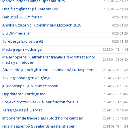
Mondo Indoor Games Uppsala 2025
2025-01-27 16:32
Fina framgångar på Veteran-DM
2025-01-27 16:30
Debut på 3000m för Tor
2025-01-25
Annika uttagen till utbildningen Elitcoach 2028
2025-01-23
Sju DM-medaljer
2025-01-20
Turebergs Explosiva #2
2025-01-15
Medaljregn i Huddinge
2025-01-13 14:44
Mälarhöjdens IK attraherar framtida friidrottsstjärnor
2025-01-03 03:10
med nya metoder
Åtta medaljer och glittrande insatser på Luciaspelen
2024-12-18 13:42
Tävlingssäsongen är igång!
2024-12-11 15:27
Julklappstips - Jubileumsmössan
2024-12-08 13:26
Uppdaterad Värdegrund
2024-12-06 15:06
Projekt Idrottsklivet - Hållbar friidrott för alla
2024-11-01 15:46
Terräng-DM på Gärdet
2024-10-19 16:38
Imponerande tredjeplats i Stockholmskampen
2024-10-06 16:23
Fina insatser på Svealandsmästerskapen
2024-09-18 14:24