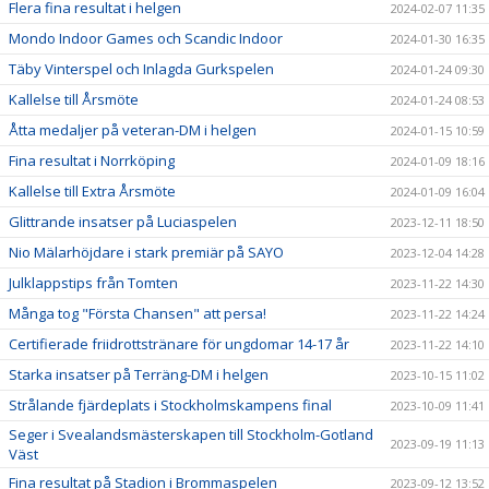
Flera fina resultat i helgen
2024-02-07 11:35
Mondo Indoor Games och Scandic Indoor
2024-01-30 16:35
Täby Vinterspel och Inlagda Gurkspelen
2024-01-24 09:30
Kallelse till Årsmöte
2024-01-24 08:53
Åtta medaljer på veteran-DM i helgen
2024-01-15 10:59
Fina resultat i Norrköping
2024-01-09 18:16
Kallelse till Extra Årsmöte
2024-01-09 16:04
Glittrande insatser på Luciaspelen
2023-12-11 18:50
Nio Mälarhöjdare i stark premiär på SAYO
2023-12-04 14:28
Julklappstips från Tomten
2023-11-22 14:30
Många tog "Första Chansen" att persa!
2023-11-22 14:24
Certifierade friidrottstränare för ungdomar 14-17 år
2023-11-22 14:10
Starka insatser på Terräng-DM i helgen
2023-10-15 11:02
Strålande fjärdeplats i Stockholmskampens final
2023-10-09 11:41
Seger i Svealandsmästerskapen till Stockholm-Gotland
2023-09-19 11:13
Väst
Fina resultat på Stadion i Brommaspelen
2023-09-12 13:52