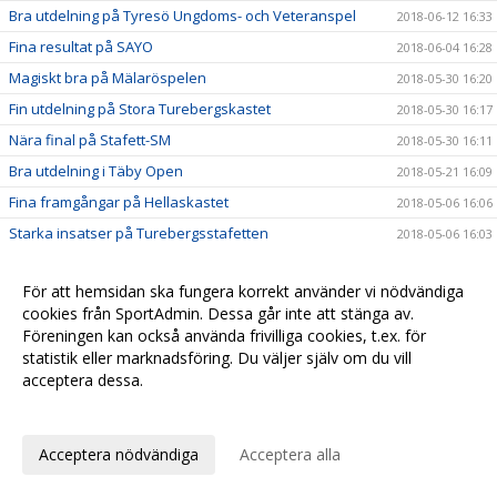
Bra utdelning på Tyresö Ungdoms- och Veteranspel
2018-06-12 16:33
Fina resultat på SAYO
2018-06-04 16:28
Magiskt bra på Mälaröspelen
2018-05-30 16:20
Fin utdelning på Stora Turebergskastet
2018-05-30 16:17
Nära final på Stafett-SM
2018-05-30 16:11
Bra utdelning i Täby Open
2018-05-21 16:09
Fina framgångar på Hellaskastet
2018-05-06 16:06
Starka insatser på Turebergsstafetten
2018-05-06 16:03
Löpgruppen är igång!
2018-05-06 16:02
För att hemsidan ska fungera korrekt använder vi nödvändiga
Iris och Olle tog sista chansen att persa inomhus
2018-04-21 16:00
cookies från SportAdmin. Dessa går inte att stänga av.
Snabbhet och explosivitet med Sunneborn
2018-04-15 15:58
Föreningen kan också använda frivilliga cookies, t.ex. för
Nu startar vi Löpgruppen
statistik eller marknadsföring. Du väljer själv om du vill
2018-04-14 12:27
acceptera dessa.
Många nya pers i Örebro
2018-04-14 12:20
Anpassa dina val
Nu öppnar vi kön för barn födda 2011
2018-03-27 12:08
Seger till Stockholm i Svealandsmästerskapen
2018-03-13 12:05
Acceptera nödvändiga
Acceptera alla
Fina framgångar i Lilla Hammarbyspelen
2018-03-13 12:01