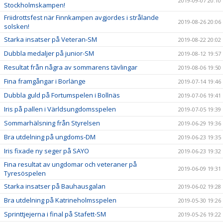
2019-09-07 20:10
Stockholmskampen!
Friidrottsfest när Finnkampen avgjordes i strålande
2019-08-26 20:06
solsken!
Starka insatser på Veteran-SM
2019-08-22 20:02
Dubbla medaljer på junior-SM
2019-08-12 19:57
Resultat från några av sommarens tävlingar
2019-08-06 19:50
Fina framgångar i Borlänge
2019-07-14 19:46
Dubbla guld på Fortumspelen i Bollnäs
2019-07-06 19:41
Iris på pallen i Världsungdomsspelen
2019-07-05 19:39
Sommarhälsning från Styrelsen
2019-06-29 19:36
Bra utdelning på ungdoms-DM
2019-06-23 19:35
Iris fixade ny seger på SAYO
2019-06-23 19:32
Fina resultat av ungdomar och veteraner på
2019-06-09 19:31
Tyresöspelen
Starka insatser på Bauhausgalan
2019-06-02 19:28
Bra utdelning på Katrineholmsspelen
2019-05-30 19:26
Sprinttjejerna i final på Stafett-SM
2019-05-26 19:22