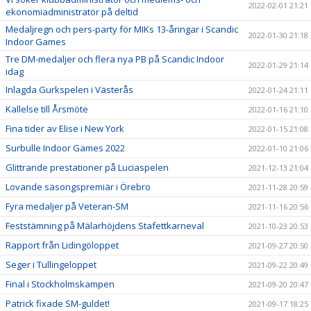
2022-02-01 21:21
ekonomiadministratör på deltid
Medaljregn och pers-party för MIKs 13-åringar i Scandic
2022-01-30 21:18
Indoor Games
Tre DM-medaljer och flera nya PB på Scandic Indoor
2022-01-29 21:14
idag
Inlagda Gurkspelen i Västerås
2022-01-24 21:11
Kallelse till Årsmöte
2022-01-16 21:10
Fina tider av Elise i New York
2022-01-15 21:08
Surbulle Indoor Games 2022
2022-01-10 21:06
Glittrande prestationer på Luciaspelen
2021-12-13 21:04
Lovande säsongspremiär i Örebro
2021-11-28 20:59
Fyra medaljer på Veteran-SM
2021-11-16 20:56
Feststämning på Mälarhöjdens Stafettkarneval
2021-10-23 20:53
Rapport från Lidingöloppet
2021-09-27 20:50
Seger i Tullingeloppet
2021-09-22 20:49
Final i Stockholmskampen
2021-09-20 20:47
Patrick fixade SM-guldet!
2021-09-17 18:25