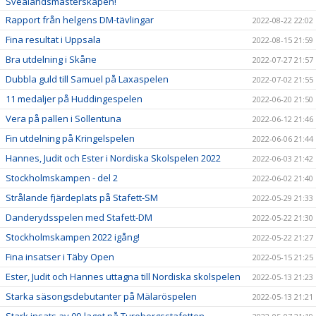
Svealandsmästerskapen!
Rapport från helgens DM-tävlingar
2022-08-22 22:02
Fina resultat i Uppsala
2022-08-15 21:59
Bra utdelning i Skåne
2022-07-27 21:57
Dubbla guld till Samuel på Laxaspelen
2022-07-02 21:55
11 medaljer på Huddingespelen
2022-06-20 21:50
Vera på pallen i Sollentuna
2022-06-12 21:46
Fin utdelning på Kringelspelen
2022-06-06 21:44
Hannes, Judit och Ester i Nordiska Skolspelen 2022
2022-06-03 21:42
Stockholmskampen - del 2
2022-06-02 21:40
Strålande fjärdeplats på Stafett-SM
2022-05-29 21:33
Danderydsspelen med Stafett-DM
2022-05-22 21:30
Stockholmskampen 2022 igång!
2022-05-22 21:27
Fina insatser i Täby Open
2022-05-15 21:25
Ester, Judit och Hannes uttagna till Nordiska skolspelen
2022-05-13 21:23
Starka säsongsdebutanter på Mälaröspelen
2022-05-13 21:21