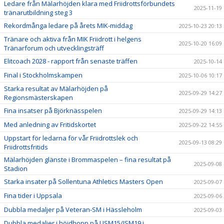
Ledare från Mälarhöjden klara med Friidrottsförbundets
2025-11-19
tränarutbildning steg 3
Rekordmånga ledare på årets MIK-middag
2025-10-23 20:13
Tränare och aktiva från MIK Friidrott i helgens
2025-10-20 16:09
Tränarforum och utvecklingsträff
Elitcoach 2028 - rapport från senaste träffen
2025-10-14
Final i Stockholmskampen
2025-10-06 10:17
Starka resultat av Mälarhöjden på
2025-09-29 14:27
Regionsmästerskapen
Fina insatser på Björknässpelen
2025-09-29 14:13
Med anledning av Fritidskortet
2025-09-22 14:55
Uppstart för ledarna för vår Friidrottslek och
2025-09-13 08:29
Friidrottsfritids
Mälarhöjden glänste i Brommaspelen – fina resultat på
2025-09-08
Stadion
Starka insater på Sollentuna Athletics Masters Open
2025-09-07
Fina tider i Uppsala
2025-09-06
Dubbla medaljer på Veteran-SM i Hässleholm
2025-09-03
Dubbla medaljer i höjdhopp på USM15/JSM19 i