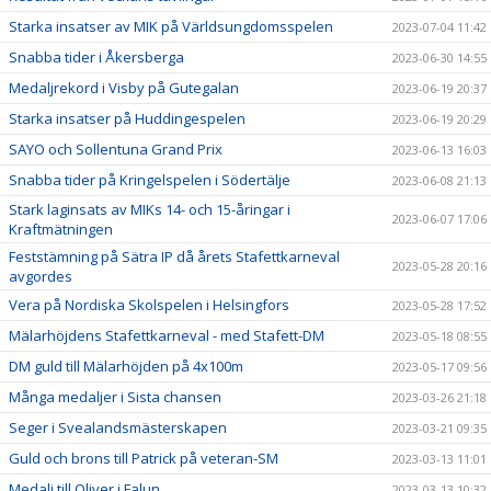
Starka insatser av MIK på Världsungdomsspelen
2023-07-04 11:42
Snabba tider i Åkersberga
2023-06-30 14:55
Medaljrekord i Visby på Gutegalan
2023-06-19 20:37
Starka insatser på Huddingespelen
2023-06-19 20:29
SAYO och Sollentuna Grand Prix
2023-06-13 16:03
Snabba tider på Kringelspelen i Södertälje
2023-06-08 21:13
Stark laginsats av MIKs 14- och 15-åringar i
2023-06-07 17:06
Kraftmätningen
Feststämning på Sätra IP då årets Stafettkarneval
2023-05-28 20:16
avgordes
Vera på Nordiska Skolspelen i Helsingfors
2023-05-28 17:52
Mälarhöjdens Stafettkarneval - med Stafett-DM
2023-05-18 08:55
DM guld till Mälarhöjden på 4x100m
2023-05-17 09:56
Många medaljer i Sista chansen
2023-03-26 21:18
Seger i Svealandsmästerskapen
2023-03-21 09:35
Guld och brons till Patrick på veteran-SM
2023-03-13 11:01
Medalj till Oliver i Falun
2023-03-13 10:32