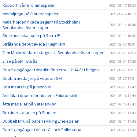
Rapport från Brommaspelen
2021-09-17 18:24
Medaljregn på Björknässpelen!
2021-09-16 18:18
Mälarhöjden fixade segern till Stockholm i
2021-09-14 18:06
Svealandsmästerskapen
Stockholmskampen på Sätra IP
2021-09-12 18:03
Strålande debut av Ida i Tjejmilen!
2021-09-07 18:01
Fem Mälarhöjdare uttagna till Svealandsmästerskapen
2021-09-01 17:58
Elise på SM i Borås
2021-09-01 17:55
Fina framgångar i distriktsfinalerna 12-14 år i helgen
2021-08-30 17:53
Dubbla medaljer på veteran-SM
2021-08-27 17:51
Fina insatser på junior-SM
2021-08-23 17:47
Anmälan öppen för höstens Friidrottslek
2021-08-16 17:44
Åtta medaljer på Veteran-DM
2021-08-15 17:42
Bra tider av Judith på Stadion
2021-08-13 17:40
Dubbelt MIK på pallen i Viking Line-spelen
2021-08-11 17:36
Fina framgångar i Västerås och Sollentuna
2021-08-09 17:32