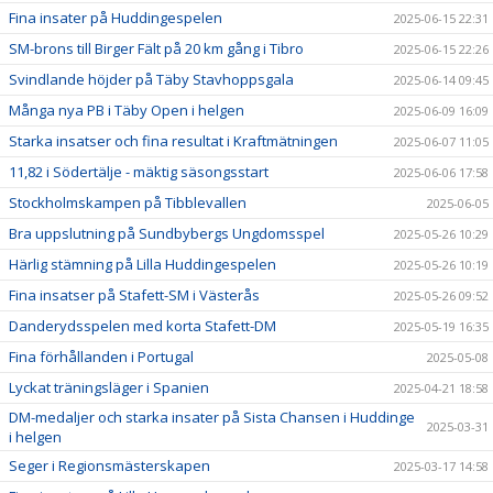
Fina insater på Huddingespelen
2025-06-15 22:31
SM-brons till Birger Fält på 20 km gång i Tibro
2025-06-15 22:26
Svindlande höjder på Täby Stavhoppsgala
2025-06-14 09:45
Många nya PB i Täby Open i helgen
2025-06-09 16:09
Starka insatser och fina resultat i Kraftmätningen
2025-06-07 11:05
11,82 i Södertälje - mäktig säsongsstart
2025-06-06 17:58
Stockholmskampen på Tibblevallen
2025-06-05
Bra uppslutning på Sundbybergs Ungdomsspel
2025-05-26 10:29
Härlig stämning på Lilla Huddingespelen
2025-05-26 10:19
Fina insatser på Stafett-SM i Västerås
2025-05-26 09:52
Danderydsspelen med korta Stafett-DM
2025-05-19 16:35
Fina förhållanden i Portugal
2025-05-08
Lyckat träningsläger i Spanien
2025-04-21 18:58
DM-medaljer och starka insater på Sista Chansen i Huddinge
2025-03-31
i helgen
Seger i Regionsmästerskapen
2025-03-17 14:58