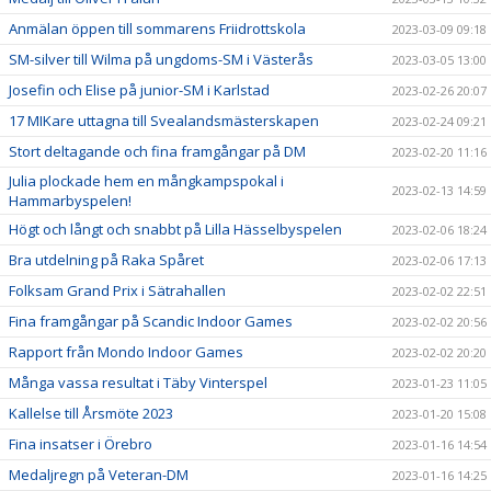
Anmälan öppen till sommarens Friidrottskola
2023-03-09 09:18
SM-silver till Wilma på ungdoms-SM i Västerås
2023-03-05 13:00
Josefin och Elise på junior-SM i Karlstad
2023-02-26 20:07
17 MIKare uttagna till Svealandsmästerskapen
2023-02-24 09:21
Stort deltagande och fina framgångar på DM
2023-02-20 11:16
Julia plockade hem en mångkampspokal i
2023-02-13 14:59
Hammarbyspelen!
Högt och långt och snabbt på Lilla Hässelbyspelen
2023-02-06 18:24
Bra utdelning på Raka Spåret
2023-02-06 17:13
Folksam Grand Prix i Sätrahallen
2023-02-02 22:51
Fina framgångar på Scandic Indoor Games
2023-02-02 20:56
Rapport från Mondo Indoor Games
2023-02-02 20:20
Många vassa resultat i Täby Vinterspel
2023-01-23 11:05
Kallelse till Årsmöte 2023
2023-01-20 15:08
Fina insatser i Örebro
2023-01-16 14:54
Medaljregn på Veteran-DM
2023-01-16 14:25