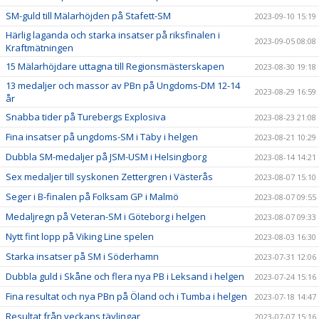
SM-guld till Mälarhöjden på Stafett-SM
2023-09-10 15:19
Härlig laganda och starka insatser på riksfinalen i
2023-09-05 08:08
Kraftmätningen
15 Mälarhöjdare uttagna till Regionsmästerskapen
2023-08-30 19:18
13 medaljer och massor av PBn på Ungdoms-DM 12-14
2023-08-29 16:59
år
Snabba tider på Turebergs Explosiva
2023-08-23 21:08
Fina insatser på ungdoms-SM i Täby i helgen
2023-08-21 10:29
Dubbla SM-medaljer på JSM-USM i Helsingborg
2023-08-14 14:21
Sex medaljer till syskonen Zettergren i Västerås
2023-08-07 15:10
Seger i B-finalen på Folksam GP i Malmö
2023-08-07 09:55
Medaljregn på Veteran-SM i Göteborg i helgen
2023-08-07 09:33
Nytt fint lopp på Viking Line spelen
2023-08-03 16:30
Starka insatser på SM i Söderhamn
2023-07-31 12:06
Dubbla guld i Skåne och flera nya PB i Leksand i helgen
2023-07-24 15:16
Fina resultat och nya PBn på Öland och i Tumba i helgen
2023-07-18 14:47
Resultat från veckans tävlingar
2023-07-07 15:16