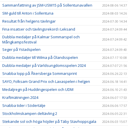
Sammanfattning av JSM-USM15 på Sollentunavallen
2024-08-06 14:37
SM-guld till Anton i Sollentuna
2024-08-03 14:26
Resultat från helgens tävlingar
2024-07-30 14:34
Fina insatser och tävlingsrekord i Leksand
2024-07-24 09:44
Dubbla medaljer på Kalmar Sommarspel och
2024-07-24 09:42
Mångkampsfestival
Seger på Ystadspelen
2024-07-24 09:40
Dubbla medaljer till Wilma på Ölandsspelen
2024-07-17 10:08
Dubbla medaljer på Världsungdomsspelen 2024
2024-07-07 21:56
Snabba lopp på Åkersberga Sommarsprint
2024-06-26 22:13
SAYO, Folksam Grand Prix och Laxaspelen i helgen
2024-06-18 14:41
Medaljregn på Huddingespelen och UDM
2024-06-10 21:43
Kraftmätningen 2024
2024-06-07 17:53
Snabba tider i Södertälje
2024-06-06 17:57
Stockholmskampen deltävling 2
2024-06-05 22:31
Stekande sol och höga höjder på Täby Stavhoppsgala
2024-06-03 15:07