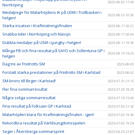
2025-09-02 17:45
Norrköping
Medaljregn för Mälarhöjdens IK på UDM i Trollbäcken i
2025-08-25 10:50
helgen!
Starka insatser i Kraftmätningsfinalen
2025-08-17 20:21
Snabba tider i Norrköping och Nässjö
2025-08-17 20:06
Dubbla medaljer på USM i Ljungby i helgen!
2025-08-17 19:39
Många PB och fina resultat på SAYO och Sollentuna GP i
2025-08-13 16:35
helgen
Dag tre av Friidrotts-SM
2025-08-03
Forstatt starka prestationer på Friidrotts-SM i Karlstad
2025-08-02
SM-brons till Birger i Karlstad!
2025-07-31 21:15
Fler fina sommarresultat
2025-07-29 18:29
Några soliga sommarresultat
2025-07-16 15:43
Fina resultat på Folksam GP i Karlstad
2025-07-03 21:52
Mälarhöjden klara för Kraftmätningsfinalen - igen!
2025-07-02 19:43
Rekordbra resultat på Världsungdomsspelen
2025-07-02 19:24
Seger i Åkersberga sommarsprint
2025-06-25 21:07