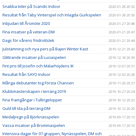
Snabba tider på Scandic Indoor
2020-01-28 20:52
Resultat från Täby Vinterspel och Inlagda Gurkspelen
2020-01-28 20:50
Inbjudan till Årsmöte 2020
2020-01-27 20:48
Fina insatser på veteran-DM
2020-01-21 20:47
Dags för vårens friidrottslek
2020-01-21 20:44
Julstämning och nya pers på Bajen Winter Kast
2019-12-21 20:42
Glittrande insatser på Luciaspelen
2019-12-18 20:39
Fint pris till Josefin och Mälarhöjdens IK
2019-12-07 20:31
Resultat från SAYO Indoor
2019-12-03 20:28
Många debutanter tog Första Chansen
2019-11-20 20:27
Klubbmästerskapen i terräng 2019
2019-10-27 20:24
Fina framgångar i Tullingeloppet
2019-10-12 20:22
Guld till Ida på terräng-DM
2019-10-12 20:20
Medaljregn på Björknässpelen
2019-09-17 20:15
Vassa insatser på Brommaspelen
2019-09-17 20:13
Intensiva dagar för 07-gruppen, Nynässpelen, DM och