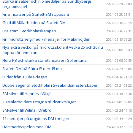
Starka insatser och nio medaljer på Sundbybergs
2024-05-28 22:00
ungdomsspel
Fina insatser på Stafett-SM i Uppsala
2024-05-28 21:51
Guld till Mälarhöjden på Stafett-DM
2024-05-16 22:55
Bra start i Stockholmskampen
2024-05-16 22:31
Fin friidrottshelg med 7 medaljer för Mälarhöjden
2024-05-13 09:23
Nya extra veckor på friidrottsskolan! Vecka 25 och 26 nu
2024-05-06 16:49
öppna för anmälan.
Flera PB och starka stafettinsatser i Sollentuna
2024-05-05 20:59
Stafett-DM på Sätra IP den 15 maj
2024-04-29 15:05
Bilder från 100års-dagen
2024-04-16 21:58
Dubbelseger till Stockholm i Svealandsmästerskapen
2024-03-21 08:22
SM-silver till Hannes i Växjö
2024-03-10 15:36
20 Mälarhöjdare uttagna till distriktslaget
2024-03-01 17:05
SM-silver till Wilma i Örebro
2024-02-24 17:15
11 medaljer på ungdoms-DM i helgen
2024-02-19 14:24
Hammarbyspelen med IDM
2024-02-12 15:52