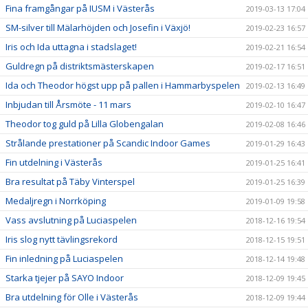
Fina framgångar på IUSM i Västerås
2019-03-13 17:04
SM-silver till Mälarhöjden och Josefin i Växjö!
2019-02-23 16:57
Iris och Ida uttagna i stadslaget!
2019-02-21 16:54
Guldregn på distriktsmästerskapen
2019-02-17 16:51
Ida och Theodor högst upp på pallen i Hammarbyspelen
2019-02-13 16:49
Inbjudan till Årsmöte - 11 mars
2019-02-10 16:47
Theodor tog guld på Lilla Globengalan
2019-02-08 16:46
Strålande prestationer på Scandic Indoor Games
2019-01-29 16:43
Fin utdelning i Västerås
2019-01-25 16:41
Bra resultat på Täby Vinterspel
2019-01-25 16:39
Medaljregn i Norrköping
2019-01-09 19:58
Vass avslutning på Luciaspelen
2018-12-16 19:54
Iris slog nytt tävlingsrekord
2018-12-15 19:51
Fin inledning på Luciaspelen
2018-12-14 19:48
Starka tjejer på SAYO Indoor
2018-12-09 19:45
Bra utdelning för Olle i Västerås
2018-12-09 19:44