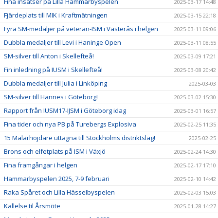
Fina insatser på Lilla Hammarbyspelen
2025-03-17 14:48
Fjärdeplats till MIK i Kraftmätningen
2025-03-15 22:18
Fyra SM-medaljer på veteran-ISM i Västerås i helgen
2025-03-11 09:06
Dubbla medaljer till Levi i Haninge Open
2025-03-11 08:55
SM-silver till Anton i Skellefteå!
2025-03-09 17:21
Fin inledning på IUSM i Skellefteå!
2025-03-08 20:42
Dubbla medaljer till Julia i Linköping
2025-03-03
SM-silver till Hannes i Göteborg!
2025-03-02 15:30
Rapport från IUSM17-IJSM i Göteborg idag
2025-03-01 16:57
Fina tider och nya PB på Turebergs Explosiva
2025-02-25 11:35
15 Mälarhöjdare uttagna till Stockholms distriktslag!
2025-02-25
Brons och elfetplats på ISM i Växjö
2025-02-24 14:30
Fina framgångar i helgen
2025-02-17 17:10
Hammarbyspelen 2025, 7-9 februari
2025-02-10 14:42
Raka Spåret och Lilla Hässelbyspelen
2025-02-03 15:03
Kallelse til Årsmöte
2025-01-28 14:27