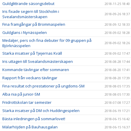
Guldglittrande säsongsdebut
2018-11-25 18:40
Iris fixade segern till Stockholm i
2018-09-26 18:37
Svealandsmästerskapen
Fina framgångar på Brommaspelen
2018-09-12 18:33
Guldglans i Nynässpelen
2018-09-02 18:28
Medaljer, pers och fina debuter för 09-gruppen på
2018-09-02 18:26
Björknässpelen
Starka insatser på Tjejernas Kväll
2018-09-02 17:47
Iris uttagen till Svealandsmästerskapen
2018-08-28 17:44
Kommande tävlingar efter sommaren
2018-08-20 17:41
Rapport från veckans tävlingar
2018-08-20 17:39
Fina resultat och prestationer på ungdoms-SM
2018-08-05 17:35
Alba nia på junior-SM
2018-08-05 17:30
Friidrottskolan tar semester
2018-07-08 17:27
Starka insatser på DM och Huddingespelen
2018-06-19 17:21
Bästa inledningen på sommarlovet!
2018-06-15 16:42
Mälarhöjden på Bauhausgalan
2018-06-15 16:37