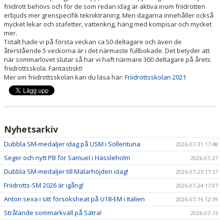
friidrott behövs och för de som redan idag är aktiva inom friidrotten
erbjuds mer grenspecifik teknikträning. Men dagarna innehåller också
mycket lekar och stafetter, vattenkrig, häng med kompisar och mycket
mer.
Totalt hade vi på första veckan ca 50 deltagare och även de
återstående 5 veckorna är i det närmaste fullbokade. Det betyder att
när sommarlovet slutar så har vi haft närmare 300 deltagare på årets
friidrottsskola. Fantastiskt!
Mer om friidrottsskolan kan du läsa här:
Friidrottsskolan 2021
Nyhetsarkiv
Dubbla SM-medaljer idag på USM i Sollentuna
2026-07-31 17:48
Seger och nytt PB för Samuel i Hässleholm
2026-07-27
Dubbla SM-medaljer till Mälarhöjden idag!
2026-07-25 17:57
Friidrotts-SM 2026 är igång!
2026-07-24 17:07
Anton sexa i sitt försöksheat på U18-EM i Italien
2026-07-16 12:39
Strålande sommarkväll på Sätra!
2026-07-15