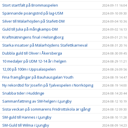
Stort startfält på Brommaspelen
2024-09-11 16:04
Spännande poängstrid på lag-USM
2024-09-10 09:30
Silver till Mälarhöjden på Stafett-DM
2024-09-04 10:36
Guld till Julia på mångkamps-DM
2024-09-02 16:13
Kraftmätningens final i Helsingborg
2024-09-01 21:16
Starka insatser på Mälarhöjdens Stafettkarneval
2024-08-31 20:16
Dubbla guld till Oliver i Åkersberga
2024-08-30 09:45
10 medaljer på UDM 12-14 år i helgen
2024-08-29 11:21
12,00 på 100m i Uppsalaspelen
2024-08-26 09:56
Fina framgångar på Bauhausgalan Youth
2024-08-19 14:47
Ny rekordtid för Josefin på Tjalvespelen i Norrköping
2024-08-19 14:00
Snabba tider i Huddinge
2024-08-14 20:44
Sammanfattning av SM-helgen i Ljungby
2024-08-12 10:19
Sista veckan på sommarens Friidrottskola är igång!
2024-08-12 09:30
SM-guld till Hannes i Ljungby
2024-08-10 11:28
SM-Guld till Wilma i Ljungby
2024-08-09 14:23