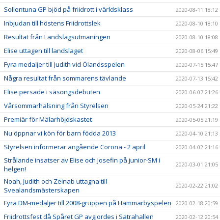
Sollentuna GP bjöd på friidrott i världsklass
2020-08-11 18:12
Inbjudan till höstens Friidrottslek
2020-08-10 18:10
Resultat från Landslagsutmaningen
2020-08-10 18:08
Elise uttagen till landslaget
2020-08-06 15:49
Fyra medaljer till Judith vid Ölandsspelen
2020-07-15 15:47
Några resultat från sommarens tävlande
2020-07-13 15:42
Elise persade i säsongsdebuten
2020-06-07 21:26
Vårsommarhälsning från Styrelsen
2020-05-24 21:22
Premiär för Mälarhöjdskastet
2020-05-05 21:19
Nu öppnar vi kön för barn födda 2013
2020-04-10 21:13
Styrelsen informerar angående Corona - 2 april
2020-04-02 21:16
Strålande insatser av Elise och Josefin på junior-SM i
2020-03-01 21:05
helgen!
Noah, Judith och Zeinab uttagna till
2020-02-22 21:02
Svealandsmästerskapen
Fyra DM-medaljer till 2008-gruppen på Hammarbyspelen
2020-02-18 20:59
Friidrottsfest då Spåret GP avgjordes i Sätrahallen
2020-02-12 20:54