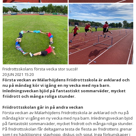
Friidrottsskolans första vecka stor succé!
20 JUN 2021 15:20
Första veckan av Mälarhöjdens Friidrottsskola är avklarad och
nu på måndag kör vi igång en ny vecka med nya barn.
Inledningsveckan bjöd på fantastiskt sommarväder, mycket
friidrott och många roliga stunder.
Friidrottsskolan går in på andra veckan
Första veckan av Mälarhöjdens Friidrottsskola är avklarad och nu på
måndag kör vi igång en ny vecka med nya barn. Inledningsveckan bjöd
på fantastiskt sommarväder, mycket friidrott och många roliga stunder.
På friidrottsskolan får deltagarna testa de flesta av friidrottens grenar
som t ex häcklöpning, stavhopp, diskus och spjut. Inga förkunskaper i