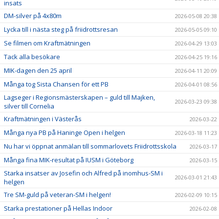
insats
DM-silver på 4x80m
2026-05-08 20:38
Lycka till i nästa steg på friidrottsresan
2026-05-05 09:10
Se filmen om Kraftmätningen
2026-04-29 13:03
Tack alla besökare
2026-04-25 19:16
MIK-dagen den 25 april
2026-04-11 20:09
Många tog Sista Chansen för ett PB
2026-04-01 08:56
Lagseger i Regionsmästerskapen – guld till Majken,
2026-03-23 09:38
silver till Cornelia
Kraftmätningen i Västerås
2026-03-22
Många nya PB på Haninge Open i helgen
2026-03-18 11:23
Nu har vi öppnat anmälan till sommarlovets Friidrottsskola
2026-03-17
Många fina MIK-resultat på IUSM i Göteborg
2026-03-15
Starka insatser av Josefin och Alfred på inomhus-SM i
2026-03-01 21:43
helgen
Tre SM-guld på veteran-SM i helgen!
2026-02-09 10:15
Starka prestationer på Hellas Indoor
2026-02-08