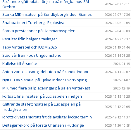
Strålande sjätteplats för Julia på mångkamps-SM i
2026-02-07 17:51
Örebro
Starka MIK-insatser på Sundbyberg Indoor Games
2026-02-07 17:36
Snabba tider i Turebergs Explosiva
2026-02-06 10:05
Starka prestationer på Hammarbyspelen
2026-02-04 09:08
Resultat från helgens tävlingar
2026-01-27 17:37
Täby Vinterspel och IUDM 2026
2026-01-19 01:46
Stöd vår Barn- och Ungdomsfond
2026-01-16 08:25
Kallelse till Årsmöte
2026-01-15
Anton vann i säsongsdebuten på Scandic Indoors
2026-01-13 09:07
Nytt PB av Samuel på Tjalve Indoor i Norrköping
2026-01-07
MIK med flera pallplaceringar på Bajen Vinterkast
2025-12-19
Fortsatt fina insatser på Luciaspelen i helgen
2025-12-15 19:25
Glittrande stafettinsatser på Luciaspelen på
2025-12-12 22:05
fredagkvällen
Idrottsklivets Friidrottsfritids avslutar lyckad termin
2025-12-12 11:37
Deltagarrekord på Första Chansen i Huddinge
2025-11-20 10:58