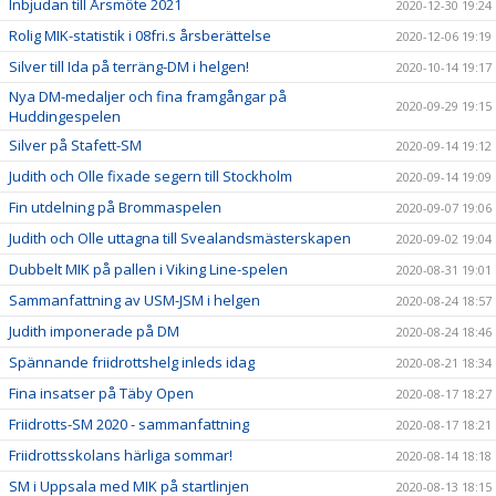
Inbjudan till Årsmöte 2021
2020-12-30 19:24
Rolig MIK-statistik i 08fri.s årsberättelse
2020-12-06 19:19
Silver till Ida på terräng-DM i helgen!
2020-10-14 19:17
Nya DM-medaljer och fina framgångar på
2020-09-29 19:15
Huddingespelen
Silver på Stafett-SM
2020-09-14 19:12
Judith och Olle fixade segern till Stockholm
2020-09-14 19:09
Fin utdelning på Brommaspelen
2020-09-07 19:06
Judith och Olle uttagna till Svealandsmästerskapen
2020-09-02 19:04
Dubbelt MIK på pallen i Viking Line-spelen
2020-08-31 19:01
Sammanfattning av USM-JSM i helgen
2020-08-24 18:57
Judith imponerade på DM
2020-08-24 18:46
Spännande friidrottshelg inleds idag
2020-08-21 18:34
Fina insatser på Täby Open
2020-08-17 18:27
Friidrotts-SM 2020 - sammanfattning
2020-08-17 18:21
Friidrottsskolans härliga sommar!
2020-08-14 18:18
SM i Uppsala med MIK på startlinjen
2020-08-13 18:15