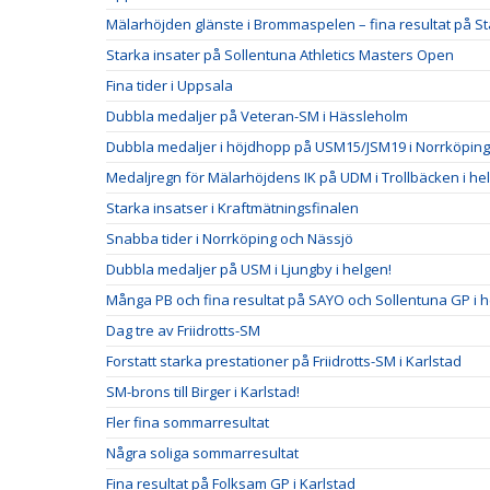
Mälarhöjden glänste i Brommaspelen – fina resultat på S
Starka insater på Sollentuna Athletics Masters Open
Fina tider i Uppsala
Dubbla medaljer på Veteran-SM i Hässleholm
Dubbla medaljer i höjdhopp på USM15/JSM19 i Norrköping
Medaljregn för Mälarhöjdens IK på UDM i Trollbäcken i he
Starka insatser i Kraftmätningsfinalen
Snabba tider i Norrköping och Nässjö
Dubbla medaljer på USM i Ljungby i helgen!
Många PB och fina resultat på SAYO och Sollentuna GP i 
Dag tre av Friidrotts-SM
Forstatt starka prestationer på Friidrotts-SM i Karlstad
SM-brons till Birger i Karlstad!
Fler fina sommarresultat
Några soliga sommarresultat
Fina resultat på Folksam GP i Karlstad