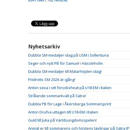
834178431.1621409242
Nyhetsarkiv
Dubbla SM-medaljer idag på USM i Sollentuna
Seger och nytt PB för Samuel i Hässleholm
Dubbla SM-medaljer till Mälarhöjden idag!
Friidrotts-SM 2026 är igång!
Anton sexa i sitt försöksheat på U18-EM i Italien
Strålande sommarkväll på Sätra!
Dubbla PB för Lage i Åkersberga Sommarsprint
Anton Drufva uttagen till U18-EM i Italien
Guld till Julia på Världsungdomsspelen!
Anmäl er till sommarens och höstens tävlingar på Sätra IP