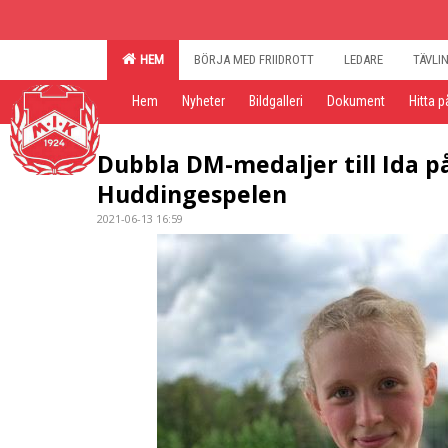
HEM
BÖRJA MED FRIIDROTT
LEDARE
TÄVLI
Hem
Nyheter
Bildgalleri
Dokument
Hitta p
Dubbla DM-medaljer till Ida p
Huddingespelen
2021-06-13 16:59