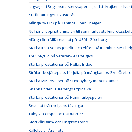
Lagseger i Regionsmästerskapen – guld till Majken, silver ti
Kraftmätningen i Västerås
Många nya PB på Haninge Open i helgen
Nu har vi öppnat anmälan till sommarlovets Friidrottsskol
Många fina MIK-resultat på IUSM i Göteborg
Starka insatser av Josefin och Alfred på inomhus-SM i he
Tre SM-guld på veteran-SM i helgen!
Starka prestationer på Hellas Indoor
Strålande sjätteplats för Julia på mångkamps-SM i Örebro
Starka MIK-insatser på Sundbyberg Indoor Games
Snabba tider i Turebergs Explosiva
Starka prestationer på Hammarbyspelen
Resultat från helgens tävlingar
Täby Vinterspel och IUDM 2026
Stöd vår Barn- och Ungdomsfond
Kallelse till Årsmöte