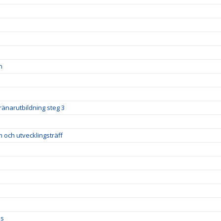
n
ränarutbildning steg 3
m och utvecklingsträff
ds