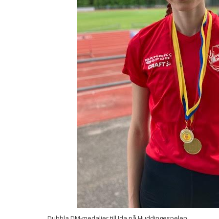
Dubbla DM-medaljer till Ida på Huddingespelen