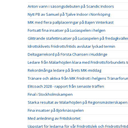
Anton vann i säsongsdebuten på Scandic Indoors
Nytt PB av Samuel på Tjalve Indoor i Norrköping
MIK med flera pallplaceringar på Bajen Vinterkast
Fortsatt fina insatser på Luciaspelen i helgen
Glittrande stafettinsatser på Luciaspelen på fredagkvälle
Idrottsklivets Friidrottsfritids avslutar lyckad termin
Deltagarrekord på Första Chansen i Huddinge
Ledare från Mälarhöjden klara med Friidrottsförbundets t
Rekordmånga ledare på årets MIK-middag
Tränare och aktiva från MIK Friidrott i helgens Tränarforu
Elitcoach 2028 - rapport från senaste träffen
Final i Stockholmskampen
Starka resultat av Mälarhöjden på Regionsmästerskapen
Fina insatser på Björknässpelen
Med anledning av Fritidskortet
Uppstart för ledarna för vår Friidrottslek och Friidrottsfriti