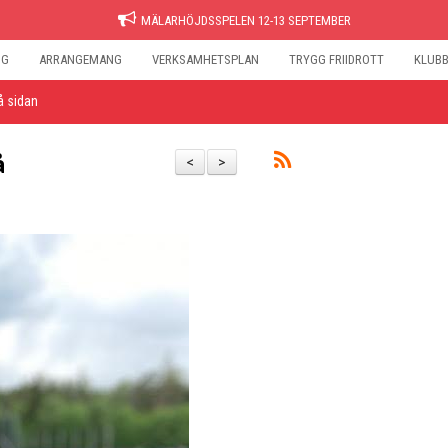
MÄLARHÖJDSSPELEN 12-13 SEPTEMBER
NG
ARRANGEMANG
VERKSAMHETSPLAN
TRYGG FRIIDROTT
KLUB
å sidan
å
<
>