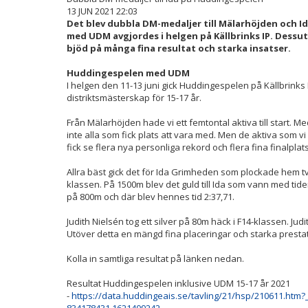
13 JUN 2021 22:03
Det blev dubbla DM-medaljer till Mälarhöjden och 
med UDM avgjordes i helgen på Källbrinks IP. Dessu
bjöd på många fina resultat och starka insatser.
Huddingespelen med UDM
I helgen den 11-13 juni gick Huddingespelen på Källbrinks 
distriktsmästerskap för 15-17 år.
Från Mälarhöjden hade vi ett femtontal aktiva till start. M
inte alla som fick plats att vara med. Men de aktiva som vi ha
fick se flera nya personliga rekord och flera fina finalplat
Allra bäst gick det för Ida Grimheden som plockade hem tv
klassen. På 1500m blev det guld till Ida som vann med tiden
på 800m och där blev hennes tid 2:37,71.
Judith Nielsén tog ett silver på 80m häck i F14-klassen. Judit
Utöver detta en mängd fina placeringar och starka presta
Kolla in samtliga resultat på länken nedan.
Resultat Huddingespelen inklusive UDM 15-17 år 2021
-
https://data.huddingeais.se/tavling/21/hsp/210611.htm