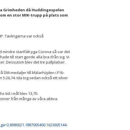
Ida Grimheden då Huddingespelen
tom en stor MIK-trupp på plats som
IP. Tävlingarna var också
ed mindre startfält pga Corona så var det
de till start gjorde alla bra ifrån sig. Vi
ser. Dessutom blev det tre pallplatser.
å DM-medaljer till Mälarhöjden i F16-
 5:26,74. Ida tog sedan också ett silver
hs tid i mål blev 13,70.
tioner från många av våra aktiva.
?_ga=2.8980021.1887005400.1623605144-