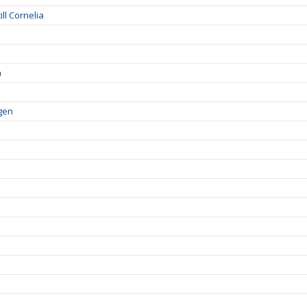
ll Cornelia
a
lgen