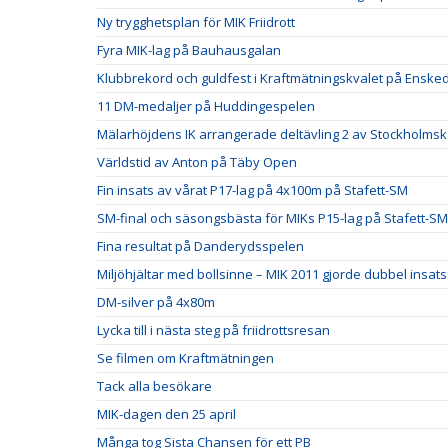
Ny trygghetsplan för MIK Friidrott
Fyra MIK-lag på Bauhausgalan
Klubbrekord och guldfest i Kraftmätningskvalet på Ensked
11 DM-medaljer på Huddingespelen
Mälarhöjdens IK arrangerade deltävling 2 av Stockholm
Världstid av Anton på Täby Open
Fin insats av vårat P17-lag på 4x100m på Stafett-SM
SM-final och säsongsbästa för MIKs P15-lag på Stafett-SM
Fina resultat på Danderydsspelen
Miljöhjältar med bollsinne – MIK 2011 gjorde dubbel insats
DM-silver på 4x80m
Lycka till i nästa steg på friidrottsresan
Se filmen om Kraftmätningen
Tack alla besökare
MIK-dagen den 25 april
Många tog Sista Chansen för ett PB