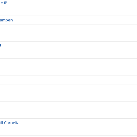
e IP
skampen
!
ll Cornelia