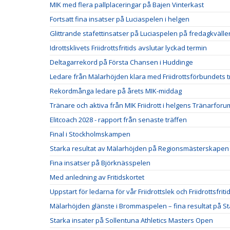
MIK med flera pallplaceringar på Bajen Vinterkast
Fortsatt fina insatser på Luciaspelen i helgen
Glittrande stafettinsatser på Luciaspelen på fredagkvälle
Idrottsklivets Friidrottsfritids avslutar lyckad termin
Deltagarrekord på Första Chansen i Huddinge
Ledare från Mälarhöjden klara med Friidrottsförbundets t
Rekordmånga ledare på årets MIK-middag
Tränare och aktiva från MIK Friidrott i helgens Tränarforu
Elitcoach 2028 - rapport från senaste träffen
Final i Stockholmskampen
Starka resultat av Mälarhöjden på Regionsmästerskapen
Fina insatser på Björknässpelen
Med anledning av Fritidskortet
Uppstart för ledarna för vår Friidrottslek och Friidrottsfriti
Mälarhöjden glänste i Brommaspelen – fina resultat på S
Starka insater på Sollentuna Athletics Masters Open