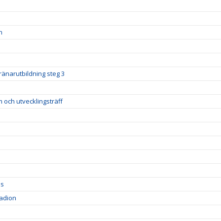
n
ränarutbildning steg 3
m och utvecklingsträff
ds
tadion