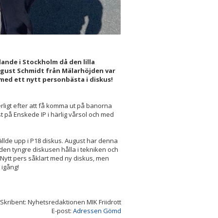
ande i Stockholm då den lilla
ugust Schmidt från Mälarhöjden var
med ett nytt personbästa i diskus!
erligt efter att få komma ut på banorna
st på Enskede IP i härlig vårsol och med
llde upp i P18 diskus. August har denna
 den tyngre diskusen hålla i tekniken och
84. Nytt pers såklart med ny diskus, men
 igång!
Skribent: Nyhetsredaktionen MIK Friidrott
E-post:
Adressen Gömd