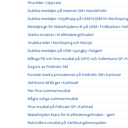
Fina tider i Uppsala
Dubbla medaljer på Veteran-SM i Hässleholm
Dubbla medaljer i höjdhopp på USM15/JSM19 i Norrköping
Medaljregn för Mälarhöjdens IK på UDM i Trollbäcken i he
Starka insatser i Kraftmätningsfinalen
Snabba tider i Norrköping och Nässjö
Dubbla medaljer på USM i Ljungby i helgen!
Många PB och fina resultat på SAYO och Sollentuna GP i 
Dag tre av Friidrotts-SM
Forstatt starka prestationer på Friidrotts-SM i Karlstad
SM-brons till Birger i Karlstad!
Fler fina sommarresultat
Några soliga sommarresultat
Fina resultat på Folksam GP i Karlstad
Mälarhöjden klara för Kraftmätningsfinalen - igen!
Rekordbra resultat på Världsungdomsspelen