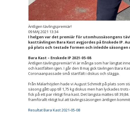
Äntligen tävlingspremiär!
09 MAJ 2021 13:34
I helgen var det premiär för utomhussäsongens tävl
kasttävlingen Bara Kast avgjordes på Enskede IP. A
på plats och testade formen och inledde säsongen 
Bara Kast – Enskede IP 2021-05-08
Äntligen tävlingspremiär! Vi är många som har längtat inn
och kastfälten igen. I går den 8 maj gick tävlingen Bara Ka
Coronaanpassade små startfält i diskus och slägga.
Från Mälarhöjden hade vi August Schmidt på plats som stä
säsong gått upp till 1,75 kg diskus men han lyckades trots
fick på ett par riktigt fina kast. Det längsta mättes till 39,
framförallt riktigt kul att tävlingssäsongen äntligen kommit
Resultat Bara Kast 2021-05-08