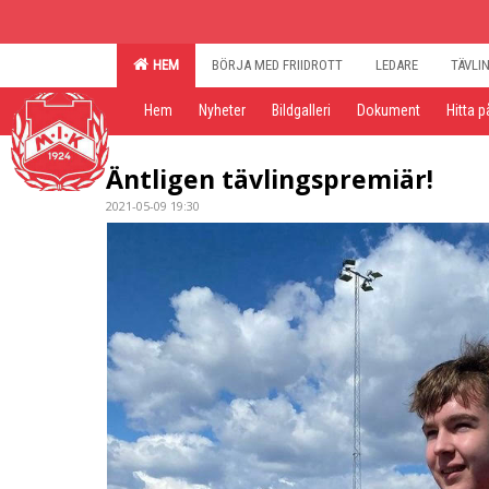
HEM
BÖRJA MED FRIIDROTT
LEDARE
TÄVLI
Hem
Nyheter
Bildgalleri
Dokument
Hitta p
Äntligen tävlingspremiär!
2021-05-09 19:30