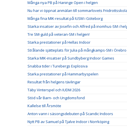
Många nya PB på Haninge Open i helgen
Nu har vi öppnat anmälan till sommarlovets Friidrottsskol
Många fina MIK-resultat på IUSM i Göteborg
Starka insatser av Josefin och Alfred på inomhus-SM i he
Tre SM-guld på veteran-SM i helgen!
Starka prestationer på Hellas Indoor
Strålande sjätteplats för Julia på mångkamps-SM i Örebro
Starka MIK-insatser på Sundbyberg Indoor Games
Snabba tider i Turebergs Explosiva
Starka prestationer på Hammarbyspelen
Resultat från helgens tävlingar
Täby Vinterspel och IUDM 2026
Stöd vår Barn- och Ungdomsfond
Kallelse till Årsmöte
Anton vann i säsongsdebuten på Scandic Indoors
Nytt PB av Samuel på Tjalve Indoor i Norrköping