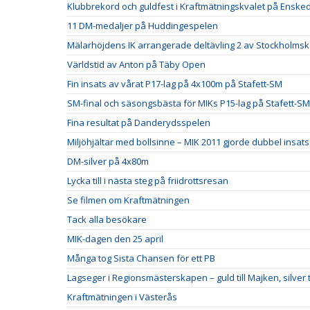
Klubbrekord och guldfest i Kraftmätningskvalet på Ensked
11 DM-medaljer på Huddingespelen
Mälarhöjdens IK arrangerade deltävling 2 av Stockholm
Världstid av Anton på Täby Open
Fin insats av vårat P17-lag på 4x100m på Stafett-SM
SM-final och säsongsbästa för MIKs P15-lag på Stafett-SM
Fina resultat på Danderydsspelen
Miljöhjältar med bollsinne – MIK 2011 gjorde dubbel insats
DM-silver på 4x80m
Lycka till i nästa steg på friidrottsresan
Se filmen om Kraftmätningen
Tack alla besökare
MIK-dagen den 25 april
Många tog Sista Chansen för ett PB
Lagseger i Regionsmästerskapen – guld till Majken, silver ti
Kraftmätningen i Västerås