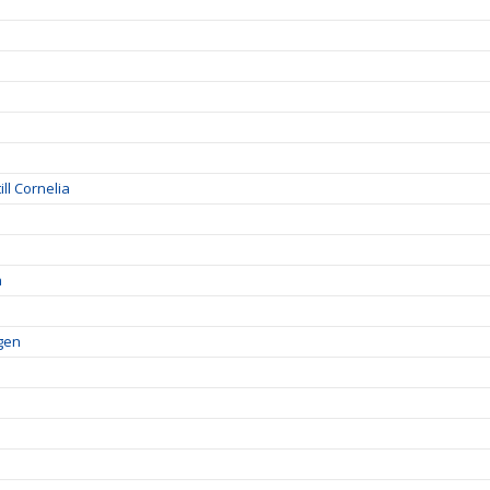
ll Cornelia
a
lgen