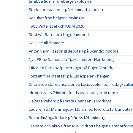
Snabba tider i Turebergs Explosiva
Starka prestationer på Hammarbyspelen
Resultat från helgens tävlingar
Täby Vinterspel och IUDM 2026
Stöd vår Barn- och Ungdomsfond
Kallelse till Årsmöte
Anton vann i säsongsdebuten på Scandic Indoors
Nytt PB av Samuel på Tjalve Indoor i Norrköping
MIK med flera pallplaceringar på Bajen Vinterkast
Fortsatt fina insatser på Luciaspelen i helgen
Glittrande stafettinsatser på Luciaspelen på fredagkvälle
Idrottsklivets Friidrottsfritids avslutar lyckad termin
Deltagarrekord på Första Chansen i Huddinge
Ledare från Mälarhöjden klara med Friidrottsförbundets t
Rekordmånga ledare på årets MIK-middag
Tränare och aktiva från MIK Friidrott i helgens Tränarforu