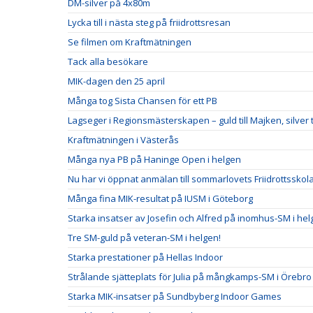
DM-silver på 4x80m
Lycka till i nästa steg på friidrottsresan
Se filmen om Kraftmätningen
Tack alla besökare
MIK-dagen den 25 april
Många tog Sista Chansen för ett PB
Lagseger i Regionsmästerskapen – guld till Majken, silver ti
Kraftmätningen i Västerås
Många nya PB på Haninge Open i helgen
Nu har vi öppnat anmälan till sommarlovets Friidrottsskol
Många fina MIK-resultat på IUSM i Göteborg
Starka insatser av Josefin och Alfred på inomhus-SM i he
Tre SM-guld på veteran-SM i helgen!
Starka prestationer på Hellas Indoor
Strålande sjätteplats för Julia på mångkamps-SM i Örebro
Starka MIK-insatser på Sundbyberg Indoor Games