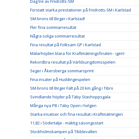
Dag tre av Friidrotts-SM
Forstatt starka prestationer på Friidrotts-SM i Karlstad
SM-brons till Birger i Karlstad!
Fler fina sommarresultat
Några soliga sommarresultat
Fina resultat på Folksam GP i Karlstad
Mälarhöjden klara för Kraftmätningsfinalen - igen!
Rekordbra resultat på Världsungdomsspelen
Seger i Åkersberga sommarsprint
Fina insater på Huddingespelen
SM-brons till Birger Fält på 20 km gång i Tibro
Svindlande höjder på Täby Stavhoppsgala
Många nya PB i Täby Open i helgen
Starka insatser och fina resultat i Kraftmätningen
11,82 i Södertälje - mäktig säsongsstart
Stockholmskampen på Tibblevallen