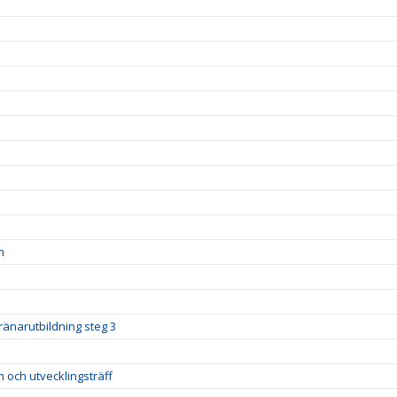
n
ränarutbildning steg 3
m och utvecklingsträff