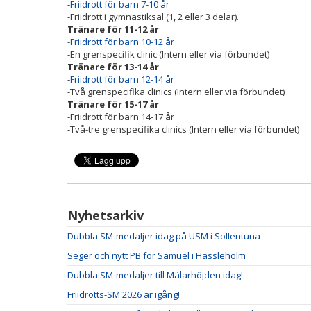
-
Friidrott för barn 7-10 år
-Friidrott i gymnastiksal (1, 2 eller 3 delar).
Tränare för 11-12 år
-
Friidrott för barn 10-12 år
-En grenspecifik clinic (Intern eller via förbundet)
Tränare för 13-14 år
-
Friidrott för barn 12-14 år
-Två grenspecifika clinics (Intern eller via förbundet)
Tränare för 15-17 år
-Friidrott för barn 14-17 år
-Två-tre grenspecifika clinics (Intern eller via förbundet)
Nyhetsarkiv
Dubbla SM-medaljer idag på USM i Sollentuna
Seger och nytt PB för Samuel i Hässleholm
Dubbla SM-medaljer till Mälarhöjden idag!
Friidrotts-SM 2026 är igång!