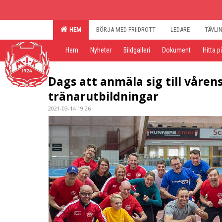
HEM
BÖRJA MED FRIIDROTT
LEDARE
TÄVLI
Hem
Nyheter
Bildgalleri
Dokument
Hitta p
Dags att anmäla sig till våren
tränarutbildningar
2021-03-14 19:26