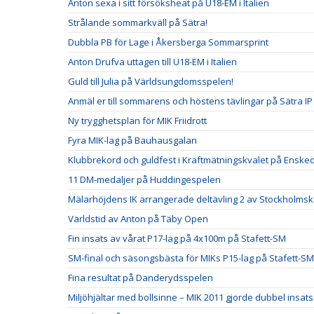
Anton sexa i sitt försöksheat på U18-EM i Italien
Strålande sommarkväll på Sätra!
Dubbla PB för Lage i Åkersberga Sommarsprint
Anton Drufva uttagen till U18-EM i Italien
Guld till Julia på Världsungdomsspelen!
Anmäl er till sommarens och höstens tävlingar på Sätra IP
Ny trygghetsplan för MIK Friidrott
Fyra MIK-lag på Bauhausgalan
Klubbrekord och guldfest i Kraftmätningskvalet på Ensked
11 DM-medaljer på Huddingespelen
Mälarhöjdens IK arrangerade deltävling 2 av Stockholm
Världstid av Anton på Täby Open
Fin insats av vårat P17-lag på 4x100m på Stafett-SM
SM-final och säsongsbästa för MIKs P15-lag på Stafett-SM
Fina resultat på Danderydsspelen
Miljöhjältar med bollsinne – MIK 2011 gjorde dubbel insats