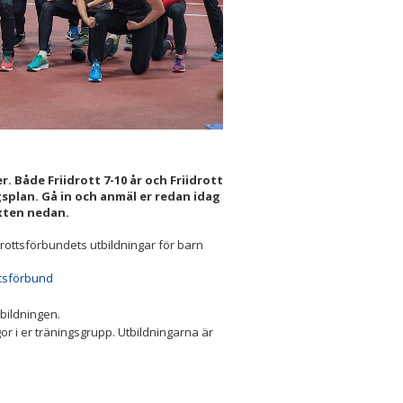
r. Både Friidrott 7-10 år och Friidrott
gsplan. Gå in och anmäl er redan idag
exten nedan.
drottsförbundets utbildningar för barn
ttsförbund
bildningen.
r i er träningsgrupp. Utbildningarna är