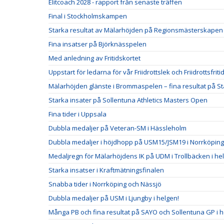
Elitcoach 2028 - rapport från senaste träffen
Final i Stockholmskampen
Starka resultat av Mälarhöjden på Regionsmästerskapen
Fina insatser på Björknässpelen
Med anledning av Fritidskortet
Uppstart för ledarna för vår Friidrottslek och Friidrottsfriti
Mälarhöjden glänste i Brommaspelen – fina resultat på S
Starka insater på Sollentuna Athletics Masters Open
Fina tider i Uppsala
Dubbla medaljer på Veteran-SM i Hässleholm
Dubbla medaljer i höjdhopp på USM15/JSM19 i Norrköping
Medaljregn för Mälarhöjdens IK på UDM i Trollbäcken i he
Starka insatser i Kraftmätningsfinalen
Snabba tider i Norrköping och Nässjö
Dubbla medaljer på USM i Ljungby i helgen!
Många PB och fina resultat på SAYO och Sollentuna GP i 