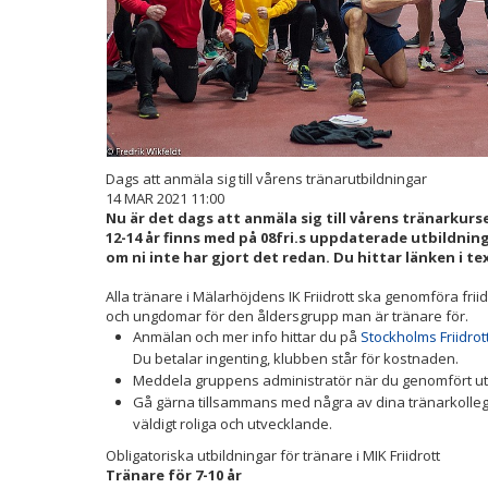
Dags att anmäla sig till vårens tränarutbildningar
14 MAR 2021 11:00
Nu är det dags att anmäla sig till vårens tränarkurse
12-14 år finns med på 08fri.s uppdaterade utbildnin
om ni inte har gjort det redan. Du hittar länken i t
Alla tränare i Mälarhöjdens IK Friidrott ska genomföra frii
och ungdomar för den åldersgrupp man är tränare för.
Anmälan och mer info hittar du på
Stockholms Friidro
Du betalar ingenting, klubben står för kostnaden.
Meddela gruppens administratör när du genomfört ut
Gå gärna tillsammans med några av dina tränarkollego
väldigt roliga och utvecklande.
Obligatoriska utbildningar för tränare i MIK Friidrott
Tränare för 7-10 år