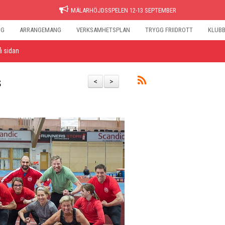
MÄLARHÖJDSSPELEN 12-13 SEPTEMBER
NG
ARRANGEMANG
VERKSAMHETSPLAN
TRYGG FRIIDROTT
KLUB
å sidan
s
<
>