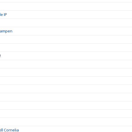
e IP
skampen
!
ll Cornelia