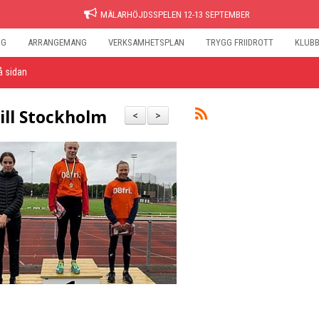
MÄLARHÖJDSSPELEN 12-13 SEPTEMBER
NG
ARRANGEMANG
VERKSAMHETSPLAN
TRYGG FRIIDROTT
KLUB
å sidan
till Stockholm
<
>