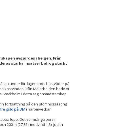
rskapen avgjordes i helgen. Från
 deras starka insatser bidrog starkt
ålsta under lördagen trots höstväder på
na kastvindar. Från Mälarhöjden hade vi
era Stockholm i detta regionsmästerskap.
n fin fortsättning på den utomhussäsong
n
tre guld på DM
i häromveckan.
nabba lopp. Det var många pers i
och 200 m (27,35 i medvind 1,3). Judith