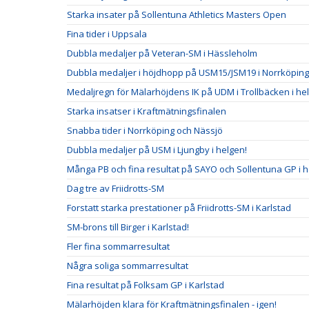
Starka insater på Sollentuna Athletics Masters Open
Fina tider i Uppsala
Dubbla medaljer på Veteran-SM i Hässleholm
Dubbla medaljer i höjdhopp på USM15/JSM19 i Norrköping
Medaljregn för Mälarhöjdens IK på UDM i Trollbäcken i he
Starka insatser i Kraftmätningsfinalen
Snabba tider i Norrköping och Nässjö
Dubbla medaljer på USM i Ljungby i helgen!
Många PB och fina resultat på SAYO och Sollentuna GP i 
Dag tre av Friidrotts-SM
Forstatt starka prestationer på Friidrotts-SM i Karlstad
SM-brons till Birger i Karlstad!
Fler fina sommarresultat
Några soliga sommarresultat
Fina resultat på Folksam GP i Karlstad
Mälarhöjden klara för Kraftmätningsfinalen - igen!