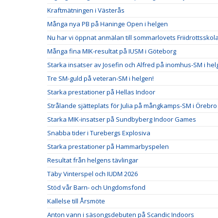
Kraftmätningen i Västerås
Många nya PB på Haninge Open i helgen
Nu har vi öppnat anmälan till sommarlovets Friidrottsskol
Många fina MIK-resultat på IUSM i Göteborg
Starka insatser av Josefin och Alfred på inomhus-SM i he
Tre SM-guld på veteran-SM i helgen!
Starka prestationer på Hellas Indoor
Strålande sjätteplats för Julia på mångkamps-SM i Örebro
Starka MIK-insatser på Sundbyberg Indoor Games
Snabba tider i Turebergs Explosiva
Starka prestationer på Hammarbyspelen
Resultat från helgens tävlingar
Täby Vinterspel och IUDM 2026
Stöd vår Barn- och Ungdomsfond
Kallelse till Årsmöte
Anton vann i säsongsdebuten på Scandic Indoors