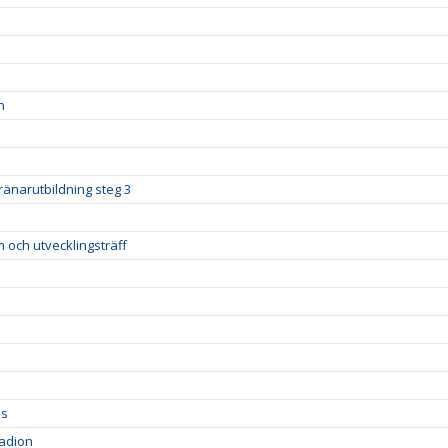
n
ränarutbildning steg 3
m och utvecklingsträff
ds
tadion