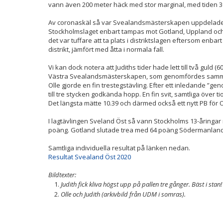
vann även 200 meter häck med stor marginal, med tiden 3
Av coronaskäl så var Svealandsmästerskapen uppdelade d
Stockholmslaget enbart tampas mot Gotland, Uppland och
det var tuffare att ta plats i distriktslagen eftersom enbar
distrikt, jämfört med åtta i normala fall.
Vi kan dock notera att Judiths tider hade lett till två guld (6
Västra Svealandsmästerskapen, som genomfördes samma
Olle gjorde en fin trestegstävling. Efter ett inledande ”g
till tre stycken godkända hopp. En fin svit, samtliga över ti
Det längsta mätte 10.39 och därmed också ett nytt PB för O
I lagtävlingen Sveland Öst så vann Stockholms 13-åringa
poäng. Gotland slutade trea med 64 poäng Södermanland
Samtliga individuella resultat på länken nedan.
Resultat Svealand Öst 2020
Bildtexter:
Judith fick kliva högst upp på pallen tre gånger. Bäst i stan! 
Olle och Judith (arkivbild från UDM i somras).