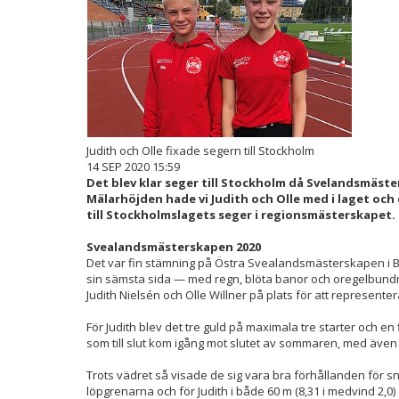
Judith och Olle fixade segern till Stockholm
14 SEP 2020 15:59
Det blev klar seger till Stockholm då Svelandsmäste
Mälarhöjden hade vi Judith och Olle med i laget och
till Stockholmslagets seger i regionsmästerskapet.
Svealandsmästerskapen 2020
Det var fin stämning på Östra Svealandsmästerskapen i B
sin sämsta sida — med regn, blöta banor och oregelbund
Judith Nielsén och Olle Willner på plats för att represent
För Judith blev det tre guld på maximala tre starter och e
som till slut kom igång mot slutet av sommaren, med äve
Trots vädret så visade de sig vara bra förhållanden för s
löpgrenarna och för Judith i både 60 m (8,31 i medvind 2,0) 