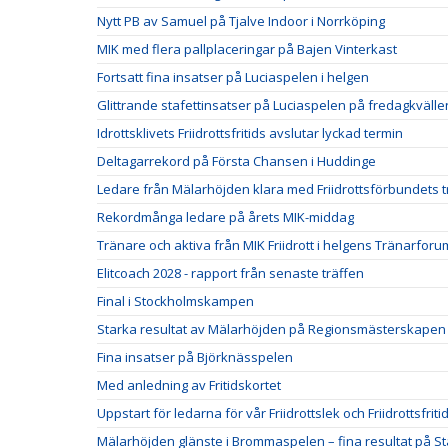
Nytt PB av Samuel på Tjalve Indoor i Norrköping
MIK med flera pallplaceringar på Bajen Vinterkast
Fortsatt fina insatser på Luciaspelen i helgen
Glittrande stafettinsatser på Luciaspelen på fredagkvälle
Idrottsklivets Friidrottsfritids avslutar lyckad termin
Deltagarrekord på Första Chansen i Huddinge
Ledare från Mälarhöjden klara med Friidrottsförbundets t
Rekordmånga ledare på årets MIK-middag
Tränare och aktiva från MIK Friidrott i helgens Tränarforu
Elitcoach 2028 - rapport från senaste träffen
Final i Stockholmskampen
Starka resultat av Mälarhöjden på Regionsmästerskapen
Fina insatser på Björknässpelen
Med anledning av Fritidskortet
Uppstart för ledarna för vår Friidrottslek och Friidrottsfriti
Mälarhöjden glänste i Brommaspelen – fina resultat på S