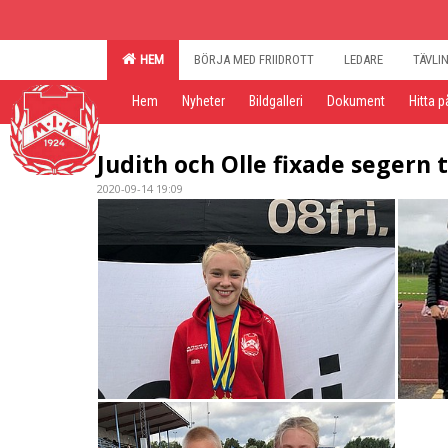
HEM
BÖRJA MED FRIIDROTT
LEDARE
TÄVLI
Hem
Nyheter
Bildgalleri
Dokument
Hitta p
Judith och Olle fixade segern 
2020-09-14 19:09