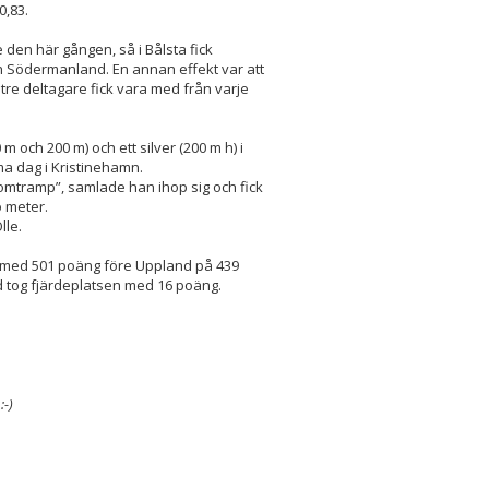
0,83.
en här gången, så i Bålsta fick
 Södermanland. En annan effekt var att
t tre deltagare fick vara med från varje
0 m och 200 m) och ett silver (200 m h) i
 dag i Kristinehamn.
enomtramp”, samlade han ihop sig och fick
o meter.
lle.
r med 501 poäng före Uppland på 439
 tog fjärdeplatsen med 16 poäng.
:-)