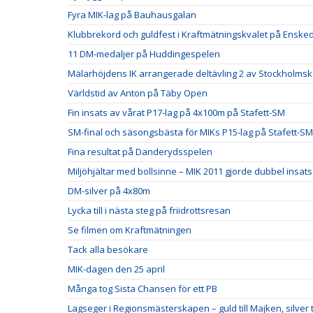
Fyra MIK-lag på Bauhausgalan
Klubbrekord och guldfest i Kraftmätningskvalet på Ensked
11 DM-medaljer på Huddingespelen
Mälarhöjdens IK arrangerade deltävling 2 av Stockholm
Världstid av Anton på Täby Open
Fin insats av vårat P17-lag på 4x100m på Stafett-SM
SM-final och säsongsbästa för MIKs P15-lag på Stafett-SM
Fina resultat på Danderydsspelen
Miljöhjältar med bollsinne – MIK 2011 gjorde dubbel insats
DM-silver på 4x80m
Lycka till i nästa steg på friidrottsresan
Se filmen om Kraftmätningen
Tack alla besökare
MIK-dagen den 25 april
Många tog Sista Chansen för ett PB
Lagseger i Regionsmästerskapen – guld till Majken, silver ti