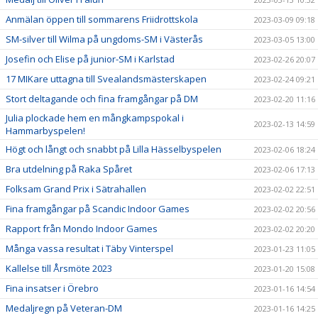
Anmälan öppen till sommarens Friidrottskola
2023-03-09 09:18
SM-silver till Wilma på ungdoms-SM i Västerås
2023-03-05 13:00
Josefin och Elise på junior-SM i Karlstad
2023-02-26 20:07
17 MIKare uttagna till Svealandsmästerskapen
2023-02-24 09:21
Stort deltagande och fina framgångar på DM
2023-02-20 11:16
Julia plockade hem en mångkampspokal i
2023-02-13 14:59
Hammarbyspelen!
Högt och långt och snabbt på Lilla Hässelbyspelen
2023-02-06 18:24
Bra utdelning på Raka Spåret
2023-02-06 17:13
Folksam Grand Prix i Sätrahallen
2023-02-02 22:51
Fina framgångar på Scandic Indoor Games
2023-02-02 20:56
Rapport från Mondo Indoor Games
2023-02-02 20:20
Många vassa resultat i Täby Vinterspel
2023-01-23 11:05
Kallelse till Årsmöte 2023
2023-01-20 15:08
Fina insatser i Örebro
2023-01-16 14:54
Medaljregn på Veteran-DM
2023-01-16 14:25