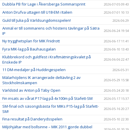
Dubbla PB för Lage i Åkersberga Sommarsprint
2026-07-05 09:43
Anton Drufva uttagen till U18-EM i Italien
2026-07-01 10:13
Guld till Julia på Världsungdomsspelen!
2026-06-29
Anmäl er till sommarens och höstens tävlingar på Sätra
2026-06-24 19:54
IP
Ny trygghetsplan för MIK Friidrott
2026-06-17 11:41
Fyra MIK-lag på Bauhausgalan
2026-06-10 13:43
Klubbrekord och guldfest i Kraftmätningskvalet på
2026-06-06 22:47
Enskede IP
11 DM-medaljer på Huddingespelen
2026-05-31
Mälarhöjdens IK arrangerade deltävling 2 av
2026-05-29 15:58
Stockholmskampen
Världstid av Anton på Täby Open
2026-05-24 20:18
Fin insats av vårat P17-lag på 4x100m på Stafett-SM
2026-05-17 15:37
SM-final och säsongsbästa för MIKs P15-lag på Stafett-
2026-05-16 20:27
SM!
Fina resultat på Danderydsspelen
2026-05-10 22:30
Miljöhjältar med bollsinne – MIK 2011 gjorde dubbel
2026-05-10 20:19