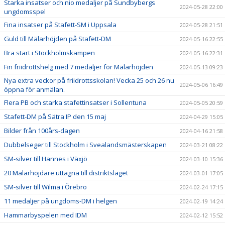
Starka insatser och nio medaljer på Sundbybergs
2024-05-28 22:00
ungdomsspel
Fina insatser på Stafett-SM i Uppsala
2024-05-28 21:51
Guld till Mälarhöjden på Stafett-DM
2024-05-16 22:55
Bra start i Stockholmskampen
2024-05-16 22:31
Fin friidrottshelg med 7 medaljer för Mälarhöjden
2024-05-13 09:23
Nya extra veckor på friidrottsskolan! Vecka 25 och 26 nu
2024-05-06 16:49
öppna för anmälan.
Flera PB och starka stafettinsatser i Sollentuna
2024-05-05 20:59
Stafett-DM på Sätra IP den 15 maj
2024-04-29 15:05
Bilder från 100års-dagen
2024-04-16 21:58
Dubbelseger till Stockholm i Svealandsmästerskapen
2024-03-21 08:22
SM-silver till Hannes i Växjö
2024-03-10 15:36
20 Mälarhöjdare uttagna till distriktslaget
2024-03-01 17:05
SM-silver till Wilma i Örebro
2024-02-24 17:15
11 medaljer på ungdoms-DM i helgen
2024-02-19 14:24
Hammarbyspelen med IDM
2024-02-12 15:52