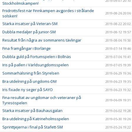
2019-09-07 20:10
Stockholmskampen!
Friidrottsfest när Finnkampen avgjordes i strålande
2019-08-26 20:06
solsken!
Starka insatser på Veteran-SM
2019-08-22 20:02
Dubbla medaljer på junior-SM
2019-08-12 19:57
Resultat från några av sommarens tävlingar
2019-08-06 19:50
Fina framgångar i Borlänge
2019-07-14 19:46
Dubbla guld på Fortumspelen i Bollnäs
2019-07-06 19:41
Iris på pallen i Världsungdomsspelen
2019-07-05 19:39
Sommarhälsning från Styrelsen
2019-06-29 19:36
Bra utdelning på ungdoms-DM
2019-06-23 19:35
Iris fixade ny seger på SAYO
2019-06-23 19:32
Fina resultat av ungdomar och veteraner på
2019-06-09 19:31
Tyresöspelen
Starka insatser på Bauhausgalan
2019-06-02 19:28
Bra utdelning på Katrineholmsspelen
2019-05-30 19:26
Sprinttjejerna i final på Stafett-SM
2019-05-26 19:22