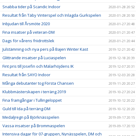
Snabba tider på Scandic Indoor
2020-01-28 20:52
Resultat från Täby Vinterspel och Inlagda Gurkspelen
2020-01-28 20:50
Inbjudan till Årsmöte 2020
2020-01-27 20:48
Fina insatser på veteran-DM
2020-01-21 20:47
Dags för vårens friidrottslek
2020-01-21 20:44
Julstämning och nya pers på Bajen Winter Kast
2019-12-21 20:42
Glittrande insatser på Luciaspelen
2019-12-18 20:39
Fint pris till Josefin och Mälarhöjdens IK
2019-12-07 20:31
Resultat från SAYO Indoor
2019-12-03 20:28
Många debutanter tog Första Chansen
2019-11-20 20:27
Klubbmästerskapen i terräng 2019
2019-10-27 20:24
Fina framgångar i Tullingeloppet
2019-10-12 20:22
Guld till Ida på terräng-DM
2019-10-12 20:20
Medaljregn på Björknässpelen
2019-09-17 20:15
Vassa insatser på Brommaspelen
2019-09-17 20:13
Intensiva dagar för 07-gruppen, Nynässpelen, DM och