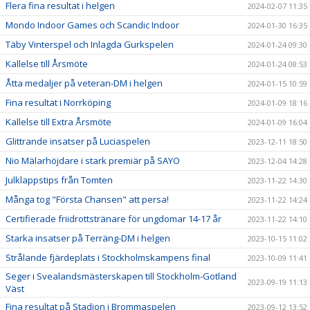
Flera fina resultat i helgen
2024-02-07 11:35
Mondo Indoor Games och Scandic Indoor
2024-01-30 16:35
Täby Vinterspel och Inlagda Gurkspelen
2024-01-24 09:30
Kallelse till Årsmöte
2024-01-24 08:53
Åtta medaljer på veteran-DM i helgen
2024-01-15 10:59
Fina resultat i Norrköping
2024-01-09 18:16
Kallelse till Extra Årsmöte
2024-01-09 16:04
Glittrande insatser på Luciaspelen
2023-12-11 18:50
Nio Mälarhöjdare i stark premiär på SAYO
2023-12-04 14:28
Julklappstips från Tomten
2023-11-22 14:30
Många tog "Första Chansen" att persa!
2023-11-22 14:24
Certifierade friidrottstränare för ungdomar 14-17 år
2023-11-22 14:10
Starka insatser på Terräng-DM i helgen
2023-10-15 11:02
Strålande fjärdeplats i Stockholmskampens final
2023-10-09 11:41
Seger i Svealandsmästerskapen till Stockholm-Gotland
2023-09-19 11:13
Väst
Fina resultat på Stadion i Brommaspelen
2023-09-12 13:52