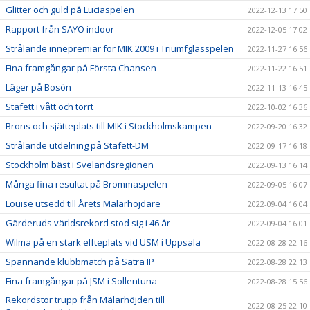
Glitter och guld på Luciaspelen
2022-12-13 17:50
Rapport från SAYO indoor
2022-12-05 17:02
Strålande innepremiär för MIK 2009 i Triumfglasspelen
2022-11-27 16:56
Fina framgångar på Första Chansen
2022-11-22 16:51
Läger på Bosön
2022-11-13 16:45
Stafett i vått och torrt
2022-10-02 16:36
Brons och sjätteplats till MIK i Stockholmskampen
2022-09-20 16:32
Strålande utdelning på Stafett-DM
2022-09-17 16:18
Stockholm bäst i Svelandsregionen
2022-09-13 16:14
Många fina resultat på Brommaspelen
2022-09-05 16:07
Louise utsedd till Årets Mälarhöjdare
2022-09-04 16:04
Gärderuds världsrekord stod sig i 46 år
2022-09-04 16:01
Wilma på en stark elfteplats vid USM i Uppsala
2022-08-28 22:16
Spännande klubbmatch på Sätra IP
2022-08-28 22:13
Fina framgångar på JSM i Sollentuna
2022-08-28 15:56
Rekordstor trupp från Mälarhöjden till
2022-08-25 22:10