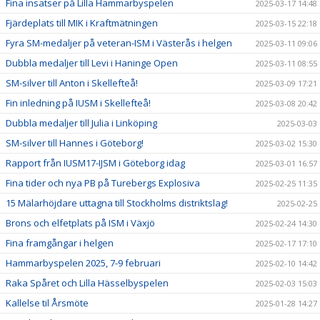
Fina insatser på Lilla Hammarbyspelen
2025-03-17 14:48
Fjärdeplats till MIK i Kraftmätningen
2025-03-15 22:18
Fyra SM-medaljer på veteran-ISM i Västerås i helgen
2025-03-11 09:06
Dubbla medaljer till Levi i Haninge Open
2025-03-11 08:55
SM-silver till Anton i Skellefteå!
2025-03-09 17:21
Fin inledning på IUSM i Skellefteå!
2025-03-08 20:42
Dubbla medaljer till Julia i Linköping
2025-03-03
SM-silver till Hannes i Göteborg!
2025-03-02 15:30
Rapport från IUSM17-IJSM i Göteborg idag
2025-03-01 16:57
Fina tider och nya PB på Turebergs Explosiva
2025-02-25 11:35
15 Mälarhöjdare uttagna till Stockholms distriktslag!
2025-02-25
Brons och elfetplats på ISM i Växjö
2025-02-24 14:30
Fina framgångar i helgen
2025-02-17 17:10
Hammarbyspelen 2025, 7-9 februari
2025-02-10 14:42
Raka Spåret och Lilla Hässelbyspelen
2025-02-03 15:03
Kallelse til Årsmöte
2025-01-28 14:27