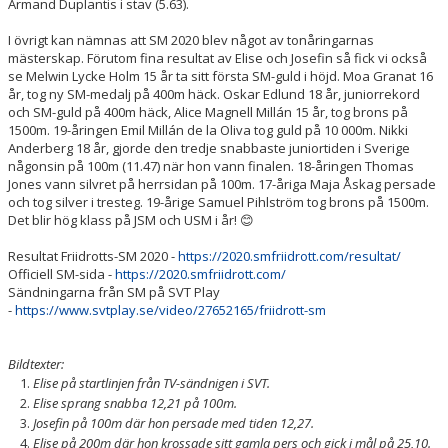
Armand Duplantis i stav (5.63).
I övrigt kan nämnas att SM 2020 blev något av tonåringarnas
mästerskap. Förutom fina resultat av Elise och Josefin så fick vi också
se Melwin Lycke Holm 15 år ta sitt första SM-guld i höjd. Moa Granat 16
år, tog ny SM-medalj på 400m häck. Oskar Edlund 18 år, juniorrekord
och SM-guld på 400m häck, Alice Magnell Millán 15 år, tog brons på
1500m. 19-åringen Emil Millán de la Oliva tog guld på 10 000m. Nikki
Anderberg 18 år, gjorde den tredje snabbaste juniortiden i Sverige
någonsin på 100m (11.47) när hon vann finalen. 18-åringen Thomas
Jones vann silvret på herrsidan på 100m. 17-åriga Maja Åskag persade
och tog silver i tresteg. 19-årige Samuel Pihlström tog brons på 1500m.
Det blir hög klass på JSM och USM i år! 😊
Resultat Friidrotts-SM 2020 -
https://2020.smfriidrott.com/resultat/
Officiell SM-sida -
https://2020.smfriidrott.com/
Sändningarna från SM på SVT Play
-
https://www.svtplay.se/video/27652165/friidrott-sm
Bildtexter:
Elise på startlinjen från TV-sändnigen i SVT.
Elise sprang snabba 12,21 på 100m.
Josefin på 100m där hon persade med tiden 12,27.
Elise på 200m där hon krossade sitt gamla pers och gick i mål på 25,10.