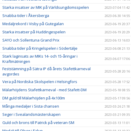
Starka insatser av MIK på Världsungdomsspelen
2023-07-04 11:42
Snabba tider i Åkersberga
2023-06-30 14:55
Medaljrekord i Visby på Gutegalan
2023-06-19 20:37
Starka insatser på Huddingespelen
2023-06-19 20:29
SAYO och Sollentuna Grand Prix
2023-06-13 16:03
Snabba tider på Kringelspelen i Södertälje
2023-06-08 21:13
Stark laginsats av MIKs 14- och 15-åringar i
2023-06-07 17:06
Kraftmätningen
Feststämning på Sätra IP då årets Stafettkarneval
2023-05-28 20:16
avgordes
Vera på Nordiska Skolspelen i Helsingfors
2023-05-28 17:52
Mälarhöjdens Stafettkarneval - med Stafett-DM
2023-05-18 08:55
DM guld till Mälarhöjden på 4x100m
2023-05-17 09:56
Många medaljer i Sista chansen
2023-03-26 21:18
Seger i Svealandsmästerskapen
2023-03-21 09:35
Guld och brons till Patrick på veteran-SM
2023-03-13 11:01
Medalj till Oliver i Falun
2023-03-13 10:32