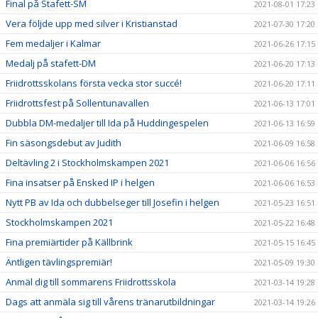
Final på Stafett-SM
2021-08-01 17:23
Vera följde upp med silver i Kristianstad
2021-07-30 17:20
Fem medaljer i Kalmar
2021-06-26 17:15
Medalj på stafett-DM
2021-06-20 17:13
Friidrottsskolans första vecka stor succé!
2021-06-20 17:11
Friidrottsfest på Sollentunavallen
2021-06-13 17:01
Dubbla DM-medaljer till Ida på Huddingespelen
2021-06-13 16:59
Fin säsongsdebut av Judith
2021-06-09 16:58
Deltävling 2 i Stockholmskampen 2021
2021-06-06 16:56
Fina insatser på Ensked IP i helgen
2021-06-06 16:53
Nytt PB av Ida och dubbelseger till Josefin i helgen
2021-05-23 16:51
Stockholmskampen 2021
2021-05-22 16:48
Fina premiärtider på Källbrink
2021-05-15 16:45
Äntligen tävlingspremiär!
2021-05-09 19:30
Anmäl dig till sommarens Friidrottsskola
2021-03-14 19:28
Dags att anmäla sig till vårens tränarutbildningar
2021-03-14 19:26