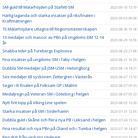
SM-guld till Mälarhöjden på Stafett-SM
2023-09-10 15:19
Härlig laganda och starka insatser på riksfinalen i
2023-09-05 08:08
Kraftmätningen
15 Mälarhöjdare uttagna till Regionsmästerskapen
2023-08-30 19:18
13 medaljer och massor av PBn på Ungdoms-DM 12-14
2023-08-29 16:59
år
Snabba tider på Turebergs Explosiva
2023-08-23 21:08
Fina insatser på ungdoms-SM i Täby i helgen
2023-08-21 10:29
Dubbla SM-medaljer på JSM-USM i Helsingborg
2023-08-14 14:21
Sex medaljer till syskonen Zettergren i Västerås
2023-08-07 15:10
Seger i B-finalen på Folksam GP i Malmö
2023-08-07 09:55
Medaljregn på Veteran-SM i Göteborg i helgen
2023-08-07 09:33
Nytt fint lopp på Viking Line spelen
2023-08-03 16:30
Starka insatser på SM i Söderhamn
2023-07-31 12:06
Dubbla guld i Skåne och flera nya PB i Leksand i helgen
2023-07-24 15:16
Fina resultat och nya PBn på Öland och i Tumba i helgen
2023-07-18 14:47
Resultat från veckans tävlingar
2023-07-07 15:16