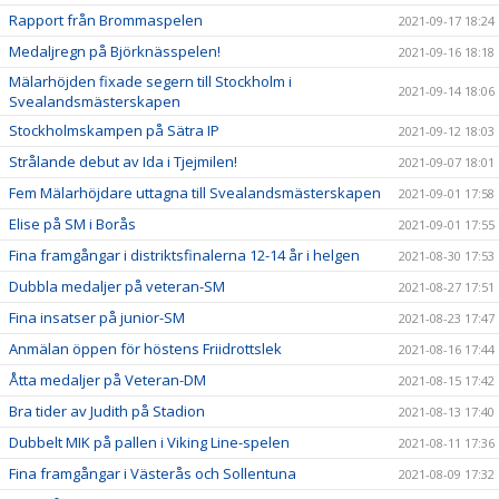
Rapport från Brommaspelen
2021-09-17 18:24
Medaljregn på Björknässpelen!
2021-09-16 18:18
Mälarhöjden fixade segern till Stockholm i
2021-09-14 18:06
Svealandsmästerskapen
Stockholmskampen på Sätra IP
2021-09-12 18:03
Strålande debut av Ida i Tjejmilen!
2021-09-07 18:01
Fem Mälarhöjdare uttagna till Svealandsmästerskapen
2021-09-01 17:58
Elise på SM i Borås
2021-09-01 17:55
Fina framgångar i distriktsfinalerna 12-14 år i helgen
2021-08-30 17:53
Dubbla medaljer på veteran-SM
2021-08-27 17:51
Fina insatser på junior-SM
2021-08-23 17:47
Anmälan öppen för höstens Friidrottslek
2021-08-16 17:44
Åtta medaljer på Veteran-DM
2021-08-15 17:42
Bra tider av Judith på Stadion
2021-08-13 17:40
Dubbelt MIK på pallen i Viking Line-spelen
2021-08-11 17:36
Fina framgångar i Västerås och Sollentuna
2021-08-09 17:32