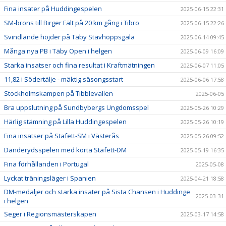
Fina insater på Huddingespelen
2025-06-15 22:31
SM-brons till Birger Fält på 20 km gång i Tibro
2025-06-15 22:26
Svindlande höjder på Täby Stavhoppsgala
2025-06-14 09:45
Många nya PB i Täby Open i helgen
2025-06-09 16:09
Starka insatser och fina resultat i Kraftmätningen
2025-06-07 11:05
11,82 i Södertälje - mäktig säsongsstart
2025-06-06 17:58
Stockholmskampen på Tibblevallen
2025-06-05
Bra uppslutning på Sundbybergs Ungdomsspel
2025-05-26 10:29
Härlig stämning på Lilla Huddingespelen
2025-05-26 10:19
Fina insatser på Stafett-SM i Västerås
2025-05-26 09:52
Danderydsspelen med korta Stafett-DM
2025-05-19 16:35
Fina förhållanden i Portugal
2025-05-08
Lyckat träningsläger i Spanien
2025-04-21 18:58
DM-medaljer och starka insater på Sista Chansen i Huddinge
2025-03-31
i helgen
Seger i Regionsmästerskapen
2025-03-17 14:58