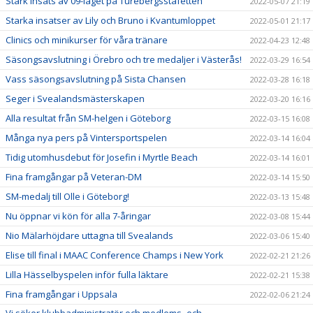
Stark insats av 09-laget på Turebergsstafetten
2022-05-07 21:19
Starka insatser av Lily och Bruno i Kvantumloppet
2022-05-01 21:17
Clinics och minikurser för våra tränare
2022-04-23 12:48
Säsongsavslutning i Örebro och tre medaljer i Västerås!
2022-03-29 16:54
Vass säsongsavslutning på Sista Chansen
2022-03-28 16:18
Seger i Svealandsmästerskapen
2022-03-20 16:16
Alla resultat från SM-helgen i Göteborg
2022-03-15 16:08
Många nya pers på Vintersportspelen
2022-03-14 16:04
Tidig utomhusdebut för Josefin i Myrtle Beach
2022-03-14 16:01
Fina framgångar på Veteran-DM
2022-03-14 15:50
SM-medalj till Olle i Göteborg!
2022-03-13 15:48
Nu öppnar vi kön för alla 7-åringar
2022-03-08 15:44
Nio Mälarhöjdare uttagna till Svealands
2022-03-06 15:40
Elise till final i MAAC Conference Champs i New York
2022-02-21 21:26
Lilla Hässelbyspelen inför fulla läktare
2022-02-21 15:38
Fina framgångar i Uppsala
2022-02-06 21:24