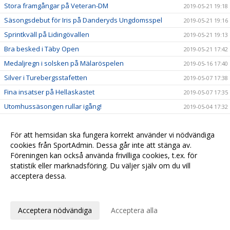
Stora framgångar på Veteran-DM
2019-05-21 19:18
Säsongsdebut för Iris på Danderyds Ungdomsspel
2019-05-21 19:16
Sprintkväll på Lidingövallen
2019-05-21 19:13
Bra besked i Täby Open
2019-05-21 17:42
Medaljregn i solsken på Mälaröspelen
2019-05-16 17:40
Silver i Turebergsstafetten
2019-05-07 17:38
Fina insatser på Hellaskastet
2019-05-07 17:35
Utomhussäsongen rullar igång!
2019-05-04 17:32
Maxad helg för 07-gruppen
2019-04-12 17:31
För att hemsidan ska fungera korrekt använder vi nödvändiga
Nu startar vi träningen för barn födda 2012
2019-04-07 17:29
cookies från SportAdmin. Dessa går inte att stänga av.
Många tog säsongens sista chans att persa!
2019-03-30 17:27
Föreningen kan också använda frivilliga cookies, t.ex. för
Medaljregn och mångkampsguld i Lilla
statistik eller marknadsföring. Du väljer själv om du vill
2019-03-30 17:25
Hammarbyspelen
acceptera dessa.
Imponerande laginsats i Kraftmätningen
2019-03-30 17:20
Anpassa dina val
Starka insatser i Haninge Open
2019-03-30 17:16
Acceptera nödvändiga
Acceptera alla
Iris och Ida fixade segern till Stockholm i
2019-03-17 17:08
Svealandsmästerskapen!