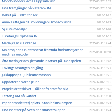
Mondo Indoor Games Uppsala 2025
2025-01-27 16:32
Fina framgångar på Veteran-DM
2025-01-27 16:30
Debut på 3000m för Tor
2025-01-25
Annika uttagen till utbildningen Elitcoach 2028
2025-01-23
Sju DM-medaljer
2025-01-20
Turebergs Explosiva #2
2025-01-15
Medaljregn i Huddinge
2025-01-13 14:44
Mälarhöjdens IK attraherar framtida friidrottsstjärnor
2025-01-03 03:10
med nya metoder
Åtta medaljer och glittrande insatser på Luciaspelen
2024-12-18 13:42
Tävlingssäsongen är igång!
2024-12-11 15:27
Julklappstips - Jubileumsmössan
2024-12-08 13:26
Uppdaterad Värdegrund
2024-12-06 15:06
Projekt Idrottsklivet - Hållbar friidrott för alla
2024-11-01 15:46
Terräng-DM på Gärdet
2024-10-19 16:38
Imponerande tredjeplats i Stockholmskampen
2024-10-06 16:23
Fina insatser på Svealandsmästerskapen
2024-09-18 14:24