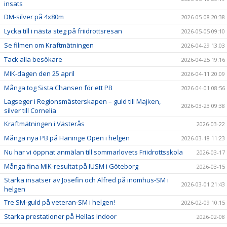
insats
DM-silver på 4x80m
2026-05-08 20:38
Lycka till i nästa steg på friidrottsresan
2026-05-05 09:10
Se filmen om Kraftmätningen
2026-04-29 13:03
Tack alla besökare
2026-04-25 19:16
MIK-dagen den 25 april
2026-04-11 20:09
Många tog Sista Chansen för ett PB
2026-04-01 08:56
Lagseger i Regionsmästerskapen – guld till Majken,
2026-03-23 09:38
silver till Cornelia
Kraftmätningen i Västerås
2026-03-22
Många nya PB på Haninge Open i helgen
2026-03-18 11:23
Nu har vi öppnat anmälan till sommarlovets Friidrottsskola
2026-03-17
Många fina MIK-resultat på IUSM i Göteborg
2026-03-15
Starka insatser av Josefin och Alfred på inomhus-SM i
2026-03-01 21:43
helgen
Tre SM-guld på veteran-SM i helgen!
2026-02-09 10:15
Starka prestationer på Hellas Indoor
2026-02-08