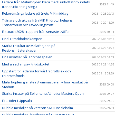
Ledare från Mälarhöjden klara med Friidrottsförbundets
2025-11-19
tränarutbildning steg 3
Rekordmånga ledare på årets MIK-middag
2025-10-23 20:13
Tränare och aktiva från MIK Friidrott i helgens
2025-10-20 16:09
Tränarforum och utvecklingsträff
Elitcoach 2028 - rapport från senaste träffen
2025-10-14
Final i Stockholmskampen
2025-10-06 10:17
Starka resultat av Mälarhöjden på
2025-09-29 14:27
Regionsmästerskapen
Fina insatser på Björknässpelen
2025-09-29 14:13
Med anledning av Fritidskortet
2025-09-22 14:55
Uppstart för ledarna för vår Friidrottslek och
2025-09-13 08:29
Friidrottsfritids
Mälarhöjden glänste i Brommaspelen – fina resultat på
2025-09-08
Stadion
Starka insater på Sollentuna Athletics Masters Open
2025-09-07
Fina tider i Uppsala
2025-09-06
Dubbla medaljer på Veteran-SM i Hässleholm
2025-09-03
Dubbla medaljer i höjdhopp på USM15/JSM19 i