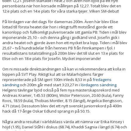
tiden 12,21. Josefin startade i heat 2 och även hon bjöd på ett nytt
personbästa när hon korsade mållinjen på 12,27. Totalt blev det en
12:e plats och en 14:e plats för våra starka tjejer. Vilken SM-debut!
På lördagen var det dags för damernas 200m. Även här blev Elise
lottad till första heatet där hon i riktigt tufft motstånd gjorde ett
kanonlopp och fullkomligt pulveriserade sitt gamla PB. Tiden i mål blev
imponerande 25,10 – och denna gång i godkänd vind. Josefin gick i
andra heatet och gjorde även hon ett mycket bra lopp. Tiden i mål blev
25,67 – två hundradelar från hennes PB från Finnkampen i fjol. I
resultatlistans totalställning på 200m blev det till slut en 13:e plats för
Elise och en 18:e plats för Josefin. Mycket imponerande!
Om ni missade direktsändningen så kan vi rekommendera att kolla in
loppen på SVT Play. Riktigt kul att se Mälarhöjdens färger
representerade på SM igen! 100m inleds 8,53 in på
fredagens
sändning
och 200m går med start 3:23,27 in i
lördagens sändning.
Helgens tävlingar bjöd också på fem nya mästerskapsrekord med
Andreas Kramer, 1:45.53 (800m), Wictor Petersson, 20.60 (kula), Fanny
Roos, 18.59 (kula), Thobias Montler, 8.15 (längd), Angelica Bengtsson,
4.71 (stav). Dessutom blev det ett nytt svenskt juniorrekord på 400m
häck då 17-årige Oskar Edlund sprang in på 50.15.
Några andra resultat i världsklass värda att nämna var Erika Kinsey i
höjd (1.95), Daniel Ståhl i diskus (68.74), Khaddi Sagnia i längd (6.74) och