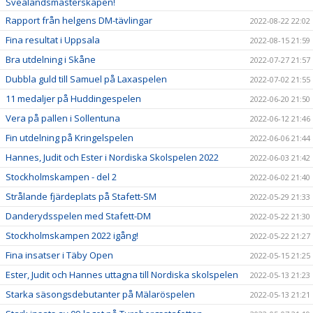
Svealandsmästerskapen!
Rapport från helgens DM-tävlingar
2022-08-22 22:02
Fina resultat i Uppsala
2022-08-15 21:59
Bra utdelning i Skåne
2022-07-27 21:57
Dubbla guld till Samuel på Laxaspelen
2022-07-02 21:55
11 medaljer på Huddingespelen
2022-06-20 21:50
Vera på pallen i Sollentuna
2022-06-12 21:46
Fin utdelning på Kringelspelen
2022-06-06 21:44
Hannes, Judit och Ester i Nordiska Skolspelen 2022
2022-06-03 21:42
Stockholmskampen - del 2
2022-06-02 21:40
Strålande fjärdeplats på Stafett-SM
2022-05-29 21:33
Danderydsspelen med Stafett-DM
2022-05-22 21:30
Stockholmskampen 2022 igång!
2022-05-22 21:27
Fina insatser i Täby Open
2022-05-15 21:25
Ester, Judit och Hannes uttagna till Nordiska skolspelen
2022-05-13 21:23
Starka säsongsdebutanter på Mälaröspelen
2022-05-13 21:21