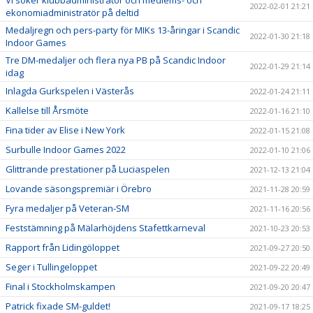
Vi söker klubbadministratör och medlems- och
2022-02-01 21:21
ekonomiadministratör på deltid
Medaljregn och pers-party för MIKs 13-åringar i Scandic
2022-01-30 21:18
Indoor Games
Tre DM-medaljer och flera nya PB på Scandic Indoor
2022-01-29 21:14
idag
Inlagda Gurkspelen i Västerås
2022-01-24 21:11
Kallelse till Årsmöte
2022-01-16 21:10
Fina tider av Elise i New York
2022-01-15 21:08
Surbulle Indoor Games 2022
2022-01-10 21:06
Glittrande prestationer på Luciaspelen
2021-12-13 21:04
Lovande säsongspremiär i Örebro
2021-11-28 20:59
Fyra medaljer på Veteran-SM
2021-11-16 20:56
Feststämning på Mälarhöjdens Stafettkarneval
2021-10-23 20:53
Rapport från Lidingöloppet
2021-09-27 20:50
Seger i Tullingeloppet
2021-09-22 20:49
Final i Stockholmskampen
2021-09-20 20:47
Patrick fixade SM-guldet!
2021-09-17 18:25