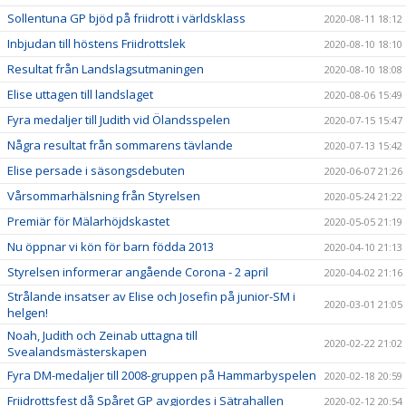
Sollentuna GP bjöd på friidrott i världsklass
2020-08-11 18:12
Inbjudan till höstens Friidrottslek
2020-08-10 18:10
Resultat från Landslagsutmaningen
2020-08-10 18:08
Elise uttagen till landslaget
2020-08-06 15:49
Fyra medaljer till Judith vid Ölandsspelen
2020-07-15 15:47
Några resultat från sommarens tävlande
2020-07-13 15:42
Elise persade i säsongsdebuten
2020-06-07 21:26
Vårsommarhälsning från Styrelsen
2020-05-24 21:22
Premiär för Mälarhöjdskastet
2020-05-05 21:19
Nu öppnar vi kön för barn födda 2013
2020-04-10 21:13
Styrelsen informerar angående Corona - 2 april
2020-04-02 21:16
Strålande insatser av Elise och Josefin på junior-SM i
2020-03-01 21:05
helgen!
Noah, Judith och Zeinab uttagna till
2020-02-22 21:02
Svealandsmästerskapen
Fyra DM-medaljer till 2008-gruppen på Hammarbyspelen
2020-02-18 20:59
Friidrottsfest då Spåret GP avgjordes i Sätrahallen
2020-02-12 20:54