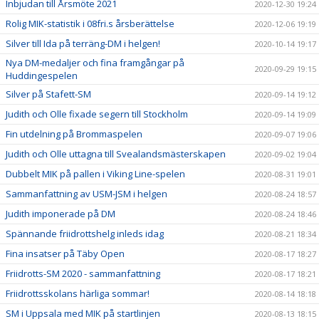
Inbjudan till Årsmöte 2021
2020-12-30 19:24
Rolig MIK-statistik i 08fri.s årsberättelse
2020-12-06 19:19
Silver till Ida på terräng-DM i helgen!
2020-10-14 19:17
Nya DM-medaljer och fina framgångar på
2020-09-29 19:15
Huddingespelen
Silver på Stafett-SM
2020-09-14 19:12
Judith och Olle fixade segern till Stockholm
2020-09-14 19:09
Fin utdelning på Brommaspelen
2020-09-07 19:06
Judith och Olle uttagna till Svealandsmästerskapen
2020-09-02 19:04
Dubbelt MIK på pallen i Viking Line-spelen
2020-08-31 19:01
Sammanfattning av USM-JSM i helgen
2020-08-24 18:57
Judith imponerade på DM
2020-08-24 18:46
Spännande friidrottshelg inleds idag
2020-08-21 18:34
Fina insatser på Täby Open
2020-08-17 18:27
Friidrotts-SM 2020 - sammanfattning
2020-08-17 18:21
Friidrottsskolans härliga sommar!
2020-08-14 18:18
SM i Uppsala med MIK på startlinjen
2020-08-13 18:15