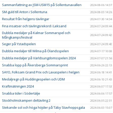
Sammanfattning av JSM-USM15 på Sollentunavallen
2024-08-06 14:37
SM-guld till Anton i Sollentuna
2024-08-03 14:26
Resultat från helgens tävlingar
2024-07-30 14:34
Fina insatser och tävlingsrekord i Leksand
2024-07-24 09:44
Dubbla medaljer på Kalmar Sommarspel och
2024-07-24 09:42
Mångkampsfestival
Seger på Ystadspelen
2024-07-24 09:40
Dubbla medaljer till Wilma på Ölandsspelen
2024-07-17 10:08
Dubbla medaljer på Världsungdomsspelen 2024
2024-07-07 21:56
Snabba lopp på Åkersberga Sommarsprint
2024-06-26 22:13
SAYO, Folksam Grand Prix och Laxaspelen i helgen
2024-06-18 14:41
Medaljregn på Huddingespelen och UDM
2024-06-10 21:43
Kraftmätningen 2024
2024-06-07 17:53
Snabba tider i Södertälje
2024-06-06 17:57
Stockholmskampen deltävling 2
2024-06-05 22:31
Stekande sol och höga höjder på Täby Stavhoppsgala
2024-06-03 15:07