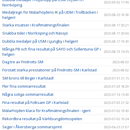
2025-09-02 17:45
Norrköping
Medaljregn för Mälarhöjdens IK på UDM i Trollbäcken i
2025-08-25 10:50
helgen!
Starka insatser i Kraftmätningsfinalen
2025-08-17 20:21
Snabba tider i Norrköping och Nässjö
2025-08-17 20:06
Dubbla medaljer på USM i Ljungby i helgen!
2025-08-17 19:39
Många PB och fina resultat på SAYO och Sollentuna GP i
2025-08-13 16:35
helgen
Dag tre av Friidrotts-SM
2025-08-03
Forstatt starka prestationer på Friidrotts-SM i Karlstad
2025-08-02
SM-brons till Birger i Karlstad!
2025-07-31 21:15
Fler fina sommarresultat
2025-07-29 18:29
Några soliga sommarresultat
2025-07-16 15:43
Fina resultat på Folksam GP i Karlstad
2025-07-03 21:52
Mälarhöjden klara för Kraftmätningsfinalen - igen!
2025-07-02 19:43
Rekordbra resultat på Världsungdomsspelen
2025-07-02 19:24
Seger i Åkersberga sommarsprint
2025-06-25 21:07