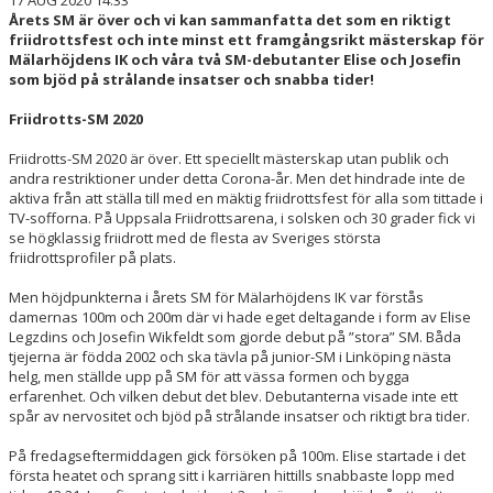
17 AUG 2020 14:33
Årets SM är över och vi kan sammanfatta det som en riktigt
friidrottsfest och inte minst ett framgångsrikt mästerskap för
Mälarhöjdens IK och våra två SM-debutanter Elise och Josefin
som bjöd på strålande insatser och snabba tider!
Friidrotts-SM 2020
Friidrotts-SM 2020 är över. Ett speciellt mästerskap utan publik och
andra restriktioner under detta Corona-år. Men det hindrade inte de
aktiva från att ställa till med en mäktig friidrottsfest för alla som tittade i
TV-sofforna. På Uppsala Friidrottsarena, i solsken och 30 grader fick vi
se högklassig friidrott med de flesta av Sveriges största
friidrottsprofiler på plats.
Men höjdpunkterna i årets SM för Mälarhöjdens IK var förstås
damernas 100m och 200m där vi hade eget deltagande i form av Elise
Legzdins och Josefin Wikfeldt som gjorde debut på ”stora” SM. Båda
tjejerna är födda 2002 och ska tävla på junior-SM i Linköping nästa
helg, men ställde upp på SM för att vässa formen och bygga
erfarenhet. Och vilken debut det blev. Debutanterna visade inte ett
spår av nervositet och bjöd på strålande insatser och riktigt bra tider.
På fredagseftermiddagen gick försöken på 100m. Elise startade i det
första heatet och sprang sitt i karriären hittills snabbaste lopp med