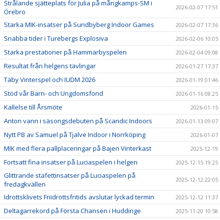
Strålande sjätteplats för Julia på mångkamps-SM i
2026-02-07 17:51
Örebro
Starka MIK-insatser på Sundbyberg Indoor Games
2026-02-07 17:36
Snabba tider i Turebergs Explosiva
2026-02-06 10:05
Starka prestationer på Hammarbyspelen
2026-02-04 09:08
Resultat från helgens tävlingar
2026-01-27 17:37
Täby Vinterspel och IUDM 2026
2026-01-19 01:46
Stöd vår Barn- och Ungdomsfond
2026-01-16 08:25
Kallelse till Årsmöte
2026-01-15
Anton vann i säsongsdebuten på Scandic Indoors
2026-01-13 09:07
Nytt PB av Samuel på Tjalve Indoor i Norrköping
2026-01-07
MIK med flera pallplaceringar på Bajen Vinterkast
2025-12-19
Fortsatt fina insatser på Luciaspelen i helgen
2025-12-15 19:25
Glittrande stafettinsatser på Luciaspelen på
2025-12-12 22:05
fredagkvällen
Idrottsklivets Friidrottsfritids avslutar lyckad termin
2025-12-12 11:37
Deltagarrekord på Första Chansen i Huddinge
2025-11-20 10:58