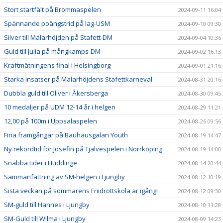
Stort startfält på Brommaspelen
2024-09-11 16:04
Spännande poängstrid på lag-USM
2024-09-10 09:30
Silver till Mälarhöjden på Stafett-DM
2024-09-04 10:36
Guld till Julia på mångkamps-DM
2024-09-02 16:13
Kraftmätningens final i Helsingborg
2024-09-01 21:16
Starka insatser på Mälarhöjdens Stafettkarneval
2024-08-31 20:16
Dubbla guld till Oliver i Åkersberga
2024-08-30 09:45
10 medaljer på UDM 12-14 år i helgen
2024-08-29 11:21
12,00 på 100m i Uppsalaspelen
2024-08-26 09:56
Fina framgångar på Bauhausgalan Youth
2024-08-19 14:47
Ny rekordtid för Josefin på Tjalvespelen i Norrköping
2024-08-19 14:00
Snabba tider i Huddinge
2024-08-14 20:44
Sammanfattning av SM-helgen i Ljungby
2024-08-12 10:19
Sista veckan på sommarens Friidrottskola är igång!
2024-08-12 09:30
SM-guld till Hannes i Ljungby
2024-08-10 11:28
SM-Guld till Wilma i Ljungby
2024-08-09 14:23