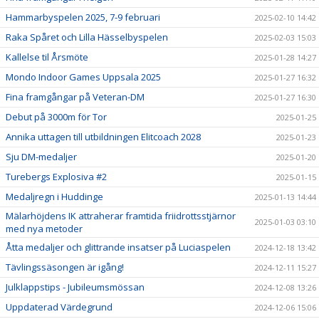
Hammarbyspelen 2025, 7-9 februari
2025-02-10 14:42
Raka Spåret och Lilla Hässelbyspelen
2025-02-03 15:03
Kallelse til Årsmöte
2025-01-28 14:27
Mondo Indoor Games Uppsala 2025
2025-01-27 16:32
Fina framgångar på Veteran-DM
2025-01-27 16:30
Debut på 3000m för Tor
2025-01-25
Annika uttagen till utbildningen Elitcoach 2028
2025-01-23
Sju DM-medaljer
2025-01-20
Turebergs Explosiva #2
2025-01-15
Medaljregn i Huddinge
2025-01-13 14:44
Mälarhöjdens IK attraherar framtida friidrottsstjärnor
2025-01-03 03:10
med nya metoder
Åtta medaljer och glittrande insatser på Luciaspelen
2024-12-18 13:42
Tävlingssäsongen är igång!
2024-12-11 15:27
Julklappstips - Jubileumsmössan
2024-12-08 13:26
Uppdaterad Värdegrund
2024-12-06 15:06