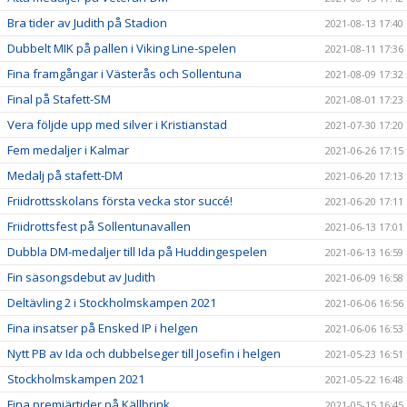
Bra tider av Judith på Stadion
2021-08-13 17:40
Dubbelt MIK på pallen i Viking Line-spelen
2021-08-11 17:36
Fina framgångar i Västerås och Sollentuna
2021-08-09 17:32
Final på Stafett-SM
2021-08-01 17:23
Vera följde upp med silver i Kristianstad
2021-07-30 17:20
Fem medaljer i Kalmar
2021-06-26 17:15
Medalj på stafett-DM
2021-06-20 17:13
Friidrottsskolans första vecka stor succé!
2021-06-20 17:11
Friidrottsfest på Sollentunavallen
2021-06-13 17:01
Dubbla DM-medaljer till Ida på Huddingespelen
2021-06-13 16:59
Fin säsongsdebut av Judith
2021-06-09 16:58
Deltävling 2 i Stockholmskampen 2021
2021-06-06 16:56
Fina insatser på Ensked IP i helgen
2021-06-06 16:53
Nytt PB av Ida och dubbelseger till Josefin i helgen
2021-05-23 16:51
Stockholmskampen 2021
2021-05-22 16:48
Fina premiärtider på Källbrink
2021-05-15 16:45