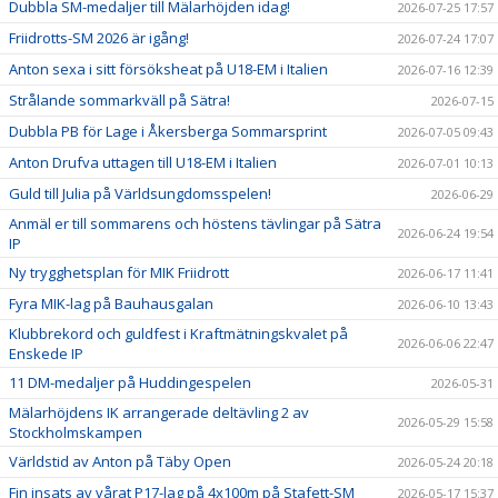
Dubbla SM-medaljer till Mälarhöjden idag!
2026-07-25 17:57
Friidrotts-SM 2026 är igång!
2026-07-24 17:07
Anton sexa i sitt försöksheat på U18-EM i Italien
2026-07-16 12:39
Strålande sommarkväll på Sätra!
2026-07-15
Dubbla PB för Lage i Åkersberga Sommarsprint
2026-07-05 09:43
Anton Drufva uttagen till U18-EM i Italien
2026-07-01 10:13
Guld till Julia på Världsungdomsspelen!
2026-06-29
Anmäl er till sommarens och höstens tävlingar på Sätra
2026-06-24 19:54
IP
Ny trygghetsplan för MIK Friidrott
2026-06-17 11:41
Fyra MIK-lag på Bauhausgalan
2026-06-10 13:43
Klubbrekord och guldfest i Kraftmätningskvalet på
2026-06-06 22:47
Enskede IP
11 DM-medaljer på Huddingespelen
2026-05-31
Mälarhöjdens IK arrangerade deltävling 2 av
2026-05-29 15:58
Stockholmskampen
Världstid av Anton på Täby Open
2026-05-24 20:18
Fin insats av vårat P17-lag på 4x100m på Stafett-SM
2026-05-17 15:37