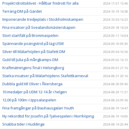
Projekt Idrottsklivet - Hållbar friidrott för alla
2024-11-01 15:46
Terräng-DM på Gärdet
2024-10-19 16:38
Imponerande tredjeplats i Stockholmskampen
2024-10-06 16:23
Fina insatser på Svealandsmästerskapen
2024-09-18 14:24
Stort startfält på Brommaspelen
2024-09-11 16:04
Spännande poängstrid på lag-USM
2024-09-10 09:30
Silver till Mälarhöjden på Stafett-DM
2024-09-04 10:36
Guld till Julia på mångkamps-DM
2024-09-02 16:13
Kraftmätningens final i Helsingborg
2024-09-01 21:16
Starka insatser på Mälarhöjdens Stafettkarneval
2024-08-31 20:16
Dubbla guld till Oliver i Åkersberga
2024-08-30 09:45
10 medaljer på UDM 12-14 år i helgen
2024-08-29 11:21
12,00 på 100m i Uppsalaspelen
2024-08-26 09:56
Fina framgångar på Bauhausgalan Youth
2024-08-19 14:47
Ny rekordtid för Josefin på Tjalvespelen i Norrköping
2024-08-19 14:00
Snabba tider i Huddinge
2024-08-14 20:44