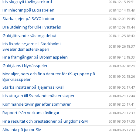
Iris slog nytt tävlingsrekord
2018-12-15 19:51
Fin inledning på Luciaspelen
2018-12-14 19:48
Starka tjejer på SAYO Indoor
2018-12-09 19:45
Bra utdelning för Olle i Västerås
2018-12-09 19:44
Guldglittrande säsongsdebut
2018-11-25 18:40
Iris fixade segern till Stockholm i
2018-09-26 18:37
Svealandsmästerskapen
Fina framgångar på Brommaspelen
2018-09-12 18:33
Guldglans i Nynässpelen
2018-09-02 18:28
Medaljer, pers och fina debuter för 09-gruppen på
2018-09-02 18:26
Björknässpelen
Starka insatser på Tjejernas Kväll
2018-09-02 17:47
Iris uttagen till Svealandsmästerskapen
2018-08-28 17:44
Kommande tävlingar efter sommaren
2018-08-20 17:41
Rapport från veckans tävlingar
2018-08-20 17:39
Fina resultat och prestationer på ungdoms-SM
2018-08-05 17:35
Alba nia på junior-SM
2018-08-05 17:30