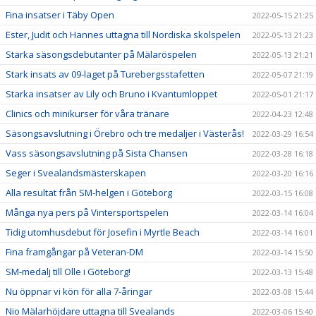
Fina insatser i Täby Open
2022-05-15 21:25
Ester, Judit och Hannes uttagna till Nordiska skolspelen
2022-05-13 21:23
Starka säsongsdebutanter på Mälaröspelen
2022-05-13 21:21
Stark insats av 09-laget på Turebergsstafetten
2022-05-07 21:19
Starka insatser av Lily och Bruno i Kvantumloppet
2022-05-01 21:17
Clinics och minikurser för våra tränare
2022-04-23 12:48
Säsongsavslutning i Örebro och tre medaljer i Västerås!
2022-03-29 16:54
Vass säsongsavslutning på Sista Chansen
2022-03-28 16:18
Seger i Svealandsmästerskapen
2022-03-20 16:16
Alla resultat från SM-helgen i Göteborg
2022-03-15 16:08
Många nya pers på Vintersportspelen
2022-03-14 16:04
Tidig utomhusdebut för Josefin i Myrtle Beach
2022-03-14 16:01
Fina framgångar på Veteran-DM
2022-03-14 15:50
SM-medalj till Olle i Göteborg!
2022-03-13 15:48
Nu öppnar vi kön för alla 7-åringar
2022-03-08 15:44
Nio Mälarhöjdare uttagna till Svealands
2022-03-06 15:40