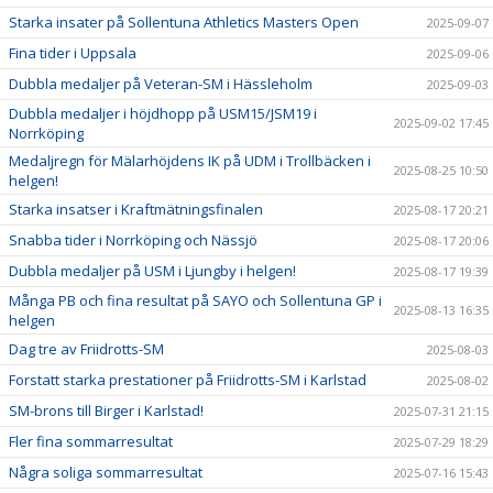
Starka insater på Sollentuna Athletics Masters Open
2025-09-07
Fina tider i Uppsala
2025-09-06
Dubbla medaljer på Veteran-SM i Hässleholm
2025-09-03
Dubbla medaljer i höjdhopp på USM15/JSM19 i
2025-09-02 17:45
Norrköping
Medaljregn för Mälarhöjdens IK på UDM i Trollbäcken i
2025-08-25 10:50
helgen!
Starka insatser i Kraftmätningsfinalen
2025-08-17 20:21
Snabba tider i Norrköping och Nässjö
2025-08-17 20:06
Dubbla medaljer på USM i Ljungby i helgen!
2025-08-17 19:39
Många PB och fina resultat på SAYO och Sollentuna GP i
2025-08-13 16:35
helgen
Dag tre av Friidrotts-SM
2025-08-03
Forstatt starka prestationer på Friidrotts-SM i Karlstad
2025-08-02
SM-brons till Birger i Karlstad!
2025-07-31 21:15
Fler fina sommarresultat
2025-07-29 18:29
Några soliga sommarresultat
2025-07-16 15:43