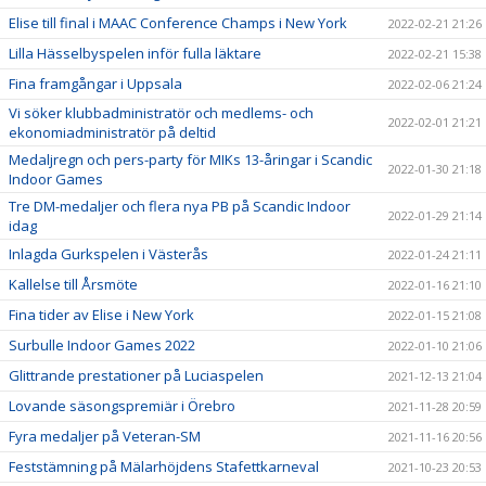
Elise till final i MAAC Conference Champs i New York
2022-02-21 21:26
Lilla Hässelbyspelen inför fulla läktare
2022-02-21 15:38
Fina framgångar i Uppsala
2022-02-06 21:24
Vi söker klubbadministratör och medlems- och
2022-02-01 21:21
ekonomiadministratör på deltid
Medaljregn och pers-party för MIKs 13-åringar i Scandic
2022-01-30 21:18
Indoor Games
Tre DM-medaljer och flera nya PB på Scandic Indoor
2022-01-29 21:14
idag
Inlagda Gurkspelen i Västerås
2022-01-24 21:11
Kallelse till Årsmöte
2022-01-16 21:10
Fina tider av Elise i New York
2022-01-15 21:08
Surbulle Indoor Games 2022
2022-01-10 21:06
Glittrande prestationer på Luciaspelen
2021-12-13 21:04
Lovande säsongspremiär i Örebro
2021-11-28 20:59
Fyra medaljer på Veteran-SM
2021-11-16 20:56
Feststämning på Mälarhöjdens Stafettkarneval
2021-10-23 20:53