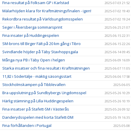
Fina resultat på Folksam GP i Karlstad
2025-07-03 21:52
Mälarhöjden klara för Kraftmätningsfinalen - igen!
2025-07-02 19:43
Rekordbra resultat på Världsungdomsspelen
2025-07-02 19:24
Seger i Åkersberga sommarsprint
2025-06-25 21:07
Fina insater på Huddingespelen
2025-06-15 22:31
SM-brons till Birger Fält på 20 km gång i Tibro
2025-06-15 22:26
Svindlande höjder på Täby Stavhoppsgala
2025-06-14 09:45
Många nya PB i Täby Open i helgen
2025-06-09 16:09
Starka insatser och fina resultat i Kraftmätningen
2025-06-07 11:05
11,82 i Södertälje - mäktig säsongsstart
2025-06-06 17:58
Stockholmskampen på Tibblevallen
2025-06-05
Bra uppslutning på Sundbybergs Ungdomsspel
2025-05-26 10:29
Härlig stämning på Lilla Huddingespelen
2025-05-26 10:19
Fina insatser på Stafett-SM i Västerås
2025-05-26 09:52
Danderydsspelen med korta Stafett-DM
2025-05-19 16:35
Fina förhållanden i Portugal
2025-05-08