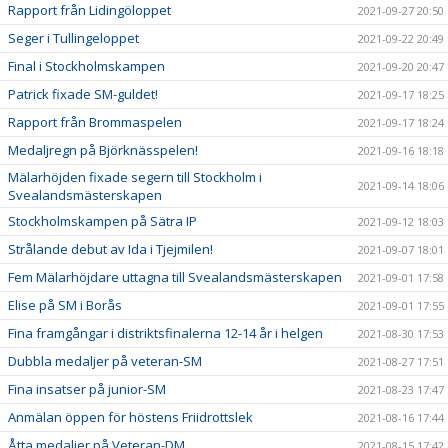
Rapport från Lidingöloppet
2021-09-27 20:50
Seger i Tullingeloppet
2021-09-22 20:49
Final i Stockholmskampen
2021-09-20 20:47
Patrick fixade SM-guldet!
2021-09-17 18:25
Rapport från Brommaspelen
2021-09-17 18:24
Medaljregn på Björknässpelen!
2021-09-16 18:18
Mälarhöjden fixade segern till Stockholm i
2021-09-14 18:06
Svealandsmästerskapen
Stockholmskampen på Sätra IP
2021-09-12 18:03
Strålande debut av Ida i Tjejmilen!
2021-09-07 18:01
Fem Mälarhöjdare uttagna till Svealandsmästerskapen
2021-09-01 17:58
Elise på SM i Borås
2021-09-01 17:55
Fina framgångar i distriktsfinalerna 12-14 år i helgen
2021-08-30 17:53
Dubbla medaljer på veteran-SM
2021-08-27 17:51
Fina insatser på junior-SM
2021-08-23 17:47
Anmälan öppen för höstens Friidrottslek
2021-08-16 17:44
Åtta medaljer på Veteran-DM
2021-08-15 17:42