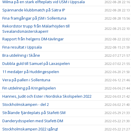
Wilma på en stark elfteplats vid USM i Uppsala
2022-08-28 22:16
Spännande klubbmatch på Sätra IP
2022-08-28 22:13
Fina framgångar på JSM i Sollentuna
2022-08-28 15:56
Rekordstor trupp från Mälarhöjden till
2022-08-25 22:10
Svealandsmästerskapen!
Rapport från helgens DM-tävlingar
2022-08-22 22:02
Fina resultat i Uppsala
2022-08-15 21:59
Bra utdelning i Skåne
2022-07-27 21:57
Dubbla guld till Samuel på Laxaspelen
2022-07-02 21:55
11 medaljer på Huddingespelen
2022-06-20 21:50
Vera på pallen i Sollentuna
2022-06-12 21:46
Fin utdelning på Kringelspelen
2022-06-06 21:44
Hannes, Judit och Ester i Nordiska Skolspelen 2022
2022-06-03 21:42
Stockholmskampen - del 2
2022-06-02 21:40
Strålande fjärdeplats på Stafett-SM
2022-05-29 21:33
Danderydsspelen med Stafett-DM
2022-05-22 21:30
Stockholmskampen 2022 igång!
2022-05-22 21:27