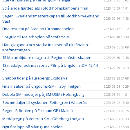
Starka insatser på Terräng-DM i helgen
2023-10-15 11:02
Strålande fjärdeplats i Stockholmskampens final
2023-10-09 11:41
Seger i Svealandsmästerskapen till Stockholm-Gotland
2023-09-19 11:13
Väst
Fina resultat på Stadion i Brommaspelen
2023-09-12 13:52
SM-guld till Mälarhöjden på Stafett-SM
2023-09-10 15:19
Härlig laganda och starka insatser på riksfinalen i
2023-09-05 08:08
Kraftmätningen
15 Mälarhöjdare uttagna till Regionsmästerskapen
2023-08-30 19:18
13 medaljer och massor av PBn på Ungdoms-DM 12-14
2023-08-29 16:59
år
Snabba tider på Turebergs Explosiva
2023-08-23 21:08
Fina insatser på ungdoms-SM i Täby i helgen
2023-08-21 10:29
Dubbla SM-medaljer på JSM-USM i Helsingborg
2023-08-14 14:21
Sex medaljer till syskonen Zettergren i Västerås
2023-08-07 15:10
Seger i B-finalen på Folksam GP i Malmö
2023-08-07 09:55
Medaljregn på Veteran-SM i Göteborg i helgen
2023-08-07 09:33
Nytt fint lopp på Viking Line spelen
2023-08-03 16:30