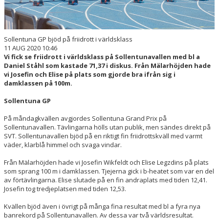
Sollentuna GP bjöd på friidrott i världsklass
11 AUG 2020 10:46
Vi fick se friidrott i världsklass på Sollentunavallen med bl a
Daniel Ståhl som kastade 71,37 i diskus. Från Mälarhöjden hade
vi Josefin och Elise på plats som gjorde bra ifrån sig i
damklassen på 100m.
Sollentuna GP
På måndagkvällen avgjordes Sollentuna Grand Prix på
Sollentunavallen. Tävlingarna hölls utan publik, men sändes direkt på
SVT. Sollentunavallen bjöd på en riktigt fin friidrottskväll med varmt
väder, klarblå himmel och svaga vindar.
Från Mälarhöjden hade vi Josefin Wikfeldt och Elise Legzdins på plats
som sprang 100 m i damklassen. Tjejerna gick i b-heatet som var en del
av förtävlingarna. Elise slutade på en fin andraplats med tiden 12,41.
Josefin tog tredjeplatsen med tiden 12,53.
Kvällen bjöd även i övrigt på många fina resultat med bl a fyra nya
banrekord på Sollentunavallen. Av dessa var två världsresultat.