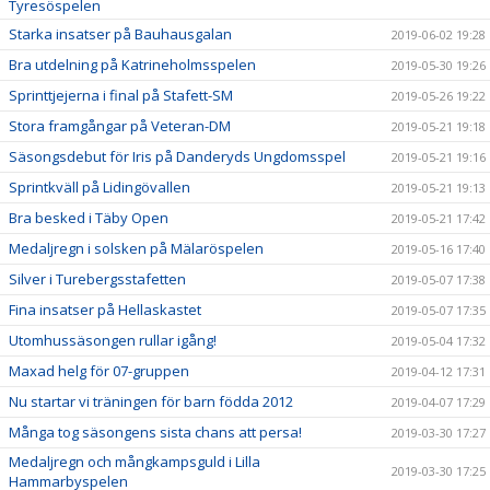
Tyresöspelen
Starka insatser på Bauhausgalan
2019-06-02 19:28
Bra utdelning på Katrineholmsspelen
2019-05-30 19:26
Sprinttjejerna i final på Stafett-SM
2019-05-26 19:22
Stora framgångar på Veteran-DM
2019-05-21 19:18
Säsongsdebut för Iris på Danderyds Ungdomsspel
2019-05-21 19:16
Sprintkväll på Lidingövallen
2019-05-21 19:13
Bra besked i Täby Open
2019-05-21 17:42
Medaljregn i solsken på Mälaröspelen
2019-05-16 17:40
Silver i Turebergsstafetten
2019-05-07 17:38
Fina insatser på Hellaskastet
2019-05-07 17:35
Utomhussäsongen rullar igång!
2019-05-04 17:32
Maxad helg för 07-gruppen
2019-04-12 17:31
Nu startar vi träningen för barn födda 2012
2019-04-07 17:29
Många tog säsongens sista chans att persa!
2019-03-30 17:27
Medaljregn och mångkampsguld i Lilla
2019-03-30 17:25
Hammarbyspelen