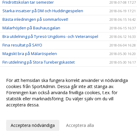
Friidrottskolan tar semester
2018-07-08 17:27
Starka insatser på DM och Huddingespelen
2018-06-19 17:21
Bästa inledningen på sommarlovet!
2018-06-15 16:42
Mälarhöjden på Bauhausgalan
2018-06-15 16:37
Bra utdelning på Tyresö Ungdoms- och Veteranspel
2018-06-12 16:33
Fina resultat på SAYO
2018-06-04 16:28
Magiskt bra på Mälaröspelen
2018-05-30 16:20
Fin utdelning på Stora Turebergskastet
2018-05-30 16:17
Nära final på Stafett-SM
2018-05-30 16:11
Bra utdelning i Täby Open
2018-05-21 16:09
För att hemsidan ska fungera korrekt använder vi nödvändiga
cookies från SportAdmin. Dessa går inte att stänga av.
Fina framgångar på Hellaskastet
2018-05-06 16:06
Föreningen kan också använda frivilliga cookies, t.ex. för
Starka insatser på Turebergsstafetten
2018-05-06 16:03
statistik eller marknadsföring. Du väljer själv om du vill
acceptera dessa.
Löpgruppen är igång!
2018-05-06 16:02
Anpassa dina val
Iris och Olle tog sista chansen att persa inomhus
2018-04-21 16:00
Snabbhet och explosivitet med Sunneborn
2018-04-15 15:58
Acceptera nödvändiga
Acceptera alla
Nu startar vi Löpgruppen
2018-04-14 12:27