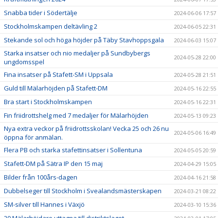
Snabba tider i Södertälje
2024-06-06 17:57
Stockholmskampen deltävling 2
2024-06-05 22:31
Stekande sol och höga höjder på Täby Stavhoppsgala
2024-06-03 15:07
Starka insatser och nio medaljer på Sundbybergs
2024-05-28 22:00
ungdomsspel
Fina insatser på Stafett-SM i Uppsala
2024-05-28 21:51
Guld till Mälarhöjden på Stafett-DM
2024-05-16 22:55
Bra start i Stockholmskampen
2024-05-16 22:31
Fin friidrottshelg med 7 medaljer för Mälarhöjden
2024-05-13 09:23
Nya extra veckor på friidrottsskolan! Vecka 25 och 26 nu
2024-05-06 16:49
öppna för anmälan.
Flera PB och starka stafettinsatser i Sollentuna
2024-05-05 20:59
Stafett-DM på Sätra IP den 15 maj
2024-04-29 15:05
Bilder från 100års-dagen
2024-04-16 21:58
Dubbelseger till Stockholm i Svealandsmästerskapen
2024-03-21 08:22
SM-silver till Hannes i Växjö
2024-03-10 15:36