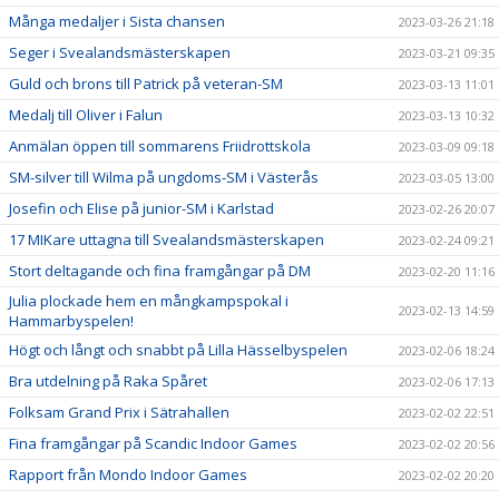
Många medaljer i Sista chansen
2023-03-26 21:18
Seger i Svealandsmästerskapen
2023-03-21 09:35
Guld och brons till Patrick på veteran-SM
2023-03-13 11:01
Medalj till Oliver i Falun
2023-03-13 10:32
Anmälan öppen till sommarens Friidrottskola
2023-03-09 09:18
SM-silver till Wilma på ungdoms-SM i Västerås
2023-03-05 13:00
Josefin och Elise på junior-SM i Karlstad
2023-02-26 20:07
17 MIKare uttagna till Svealandsmästerskapen
2023-02-24 09:21
Stort deltagande och fina framgångar på DM
2023-02-20 11:16
Julia plockade hem en mångkampspokal i
2023-02-13 14:59
Hammarbyspelen!
Högt och långt och snabbt på Lilla Hässelbyspelen
2023-02-06 18:24
Bra utdelning på Raka Spåret
2023-02-06 17:13
Folksam Grand Prix i Sätrahallen
2023-02-02 22:51
Fina framgångar på Scandic Indoor Games
2023-02-02 20:56
Rapport från Mondo Indoor Games
2023-02-02 20:20