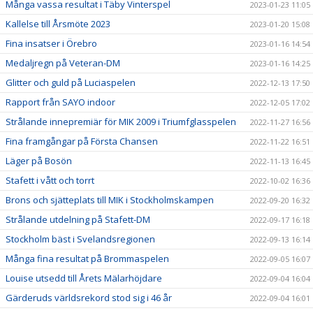
Många vassa resultat i Täby Vinterspel
2023-01-23 11:05
Kallelse till Årsmöte 2023
2023-01-20 15:08
Fina insatser i Örebro
2023-01-16 14:54
Medaljregn på Veteran-DM
2023-01-16 14:25
Glitter och guld på Luciaspelen
2022-12-13 17:50
Rapport från SAYO indoor
2022-12-05 17:02
Strålande innepremiär för MIK 2009 i Triumfglasspelen
2022-11-27 16:56
Fina framgångar på Första Chansen
2022-11-22 16:51
Läger på Bosön
2022-11-13 16:45
Stafett i vått och torrt
2022-10-02 16:36
Brons och sjätteplats till MIK i Stockholmskampen
2022-09-20 16:32
Strålande utdelning på Stafett-DM
2022-09-17 16:18
Stockholm bäst i Svelandsregionen
2022-09-13 16:14
Många fina resultat på Brommaspelen
2022-09-05 16:07
Louise utsedd till Årets Mälarhöjdare
2022-09-04 16:04
Gärderuds världsrekord stod sig i 46 år
2022-09-04 16:01