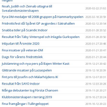
helgen!
Noah, Judith och Zeinab uttagna till
2020-02-22 21:02
Svealandsmästerskapen
Fyra DM-medaljer till 2008-gruppen på Hammarbyspelen
2020-02-18 20:59
Friidrottsfest då Spåret GP avgjordes i Sätrahallen
2020-02-12 20:54
Snabba tider på Scandic Indoor
2020-01-28 20:52
Resultat från Täby Vinterspel och Inlagda Gurkspelen
2020-01-28 20:50
Inbjudan till Årsmöte 2020
2020-01-27 20:48
Fina insatser på veteran-DM
2020-01-21 20:47
Dags för vårens friidrottslek
2020-01-21 20:44
Julstämning och nya pers på Bajen Winter Kast
2019-12-21 20:42
Glittrande insatser på Luciaspelen
2019-12-18 20:39
Fint pris till Josefin och Mälarhöjdens IK
2019-12-07 20:31
Resultat från SAYO Indoor
2019-12-03 20:28
Många debutanter tog Första Chansen
2019-11-20 20:27
Klubbmästerskapen i terräng 2019
2019-10-27 20:24
Fina framgångar i Tullingeloppet
2019-10-12 20:22