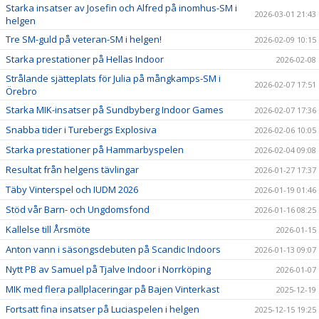
Starka insatser av Josefin och Alfred på inomhus-SM i
2026-03-01 21:43
helgen
Tre SM-guld på veteran-SM i helgen!
2026-02-09 10:15
Starka prestationer på Hellas Indoor
2026-02-08
Strålande sjätteplats för Julia på mångkamps-SM i
2026-02-07 17:51
Örebro
Starka MIK-insatser på Sundbyberg Indoor Games
2026-02-07 17:36
Snabba tider i Turebergs Explosiva
2026-02-06 10:05
Starka prestationer på Hammarbyspelen
2026-02-04 09:08
Resultat från helgens tävlingar
2026-01-27 17:37
Täby Vinterspel och IUDM 2026
2026-01-19 01:46
Stöd vår Barn- och Ungdomsfond
2026-01-16 08:25
Kallelse till Årsmöte
2026-01-15
Anton vann i säsongsdebuten på Scandic Indoors
2026-01-13 09:07
Nytt PB av Samuel på Tjalve Indoor i Norrköping
2026-01-07
MIK med flera pallplaceringar på Bajen Vinterkast
2025-12-19
Fortsatt fina insatser på Luciaspelen i helgen
2025-12-15 19:25