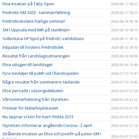
Fina insatser på Täby Open
2020-08-17 18:27
Friidrotts-SM 2020 - sammanfattning
2020-08-17 18:21
Friidrottsskolans härliga sommar!
2020-08-14 18:18
SM i Uppsala med MIK på startlinjen
2020-08-13 18:15
Sollentuna GP bjöd på friidrott i världsklass
2020-08-11 18:12
Inbjudan till höstens Friidrottslek
2020-08-10 18:10
Resultat från Landslagsutmaningen
2020-08-10 18:08
Elise uttagen till landslaget
2020-08-06 15:49
Fyra medaljer till Judith vid Ölandsspelen
2020-07-15 15:47
Några resultat från sommarens tävlande
2020-07-13 15:42
Elise persade i säsongsdebuten
2020-06-07 21:26
Vårsommarhälsning från Styrelsen
2020-05-24 21:22
Premiär för Mälarhöjdskastet
2020-05-05 21:19
Nu öppnar vi kön för barn födda 2013
2020-04-10 21:13
Styrelsen informerar angående Corona - 2 april
2020-04-02 21:16
Strålande insatser av Elise och Josefin på junior-SM i
2020-03-01 21:05