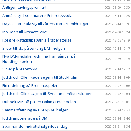
Äntligen tävlingspremiär!
2021-05-09 19:30
Anmäl dig till sommarens Friidrottsskola
2021-03-14 19:28
Dags att anmäla sig till vårens tränarutbildningar
2021-03-14 19:26
Inbjudan till Årsmöte 2021
2020-12-30 19:24
Rolig MIK-statistik i 08fri.s årsberättelse
2020-12-06 19:19
Silver till Ida på terräng-DM i helgen!
2020-10-14 19:17
Nya DM-medaljer och fina framgångar på
2020-09-29 19:15
Huddingespelen
Silver på Stafett-SM
2020-09-14 19:12
Judith och Olle fixade segern till Stockholm
2020-09-14 19:09
Fin utdelning på Brommaspelen
2020-09-07 19:06
Judith och Olle uttagna till Svealandsmästerskapen
2020-09-02 19:04
Dubbelt MIK på pallen i Viking Line-spelen
2020-08-31 19:01
Sammanfattning av USM-JSM i helgen
2020-08-24 18:57
Judith imponerade på DM
2020-08-24 18:46
Spännande friidrottshelg inleds idag
2020-08-21 18:34