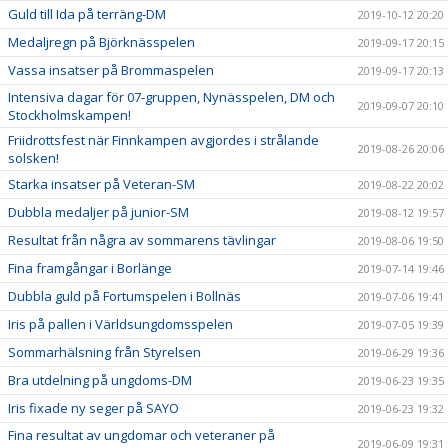
Guld till Ida på terräng-DM
2019-10-12 20:20
Medaljregn på Björknässpelen
2019-09-17 20:15
Vassa insatser på Brommaspelen
2019-09-17 20:13
Intensiva dagar för 07-gruppen, Nynässpelen, DM och
2019-09-07 20:10
Stockholmskampen!
Friidrottsfest när Finnkampen avgjordes i strålande
2019-08-26 20:06
solsken!
Starka insatser på Veteran-SM
2019-08-22 20:02
Dubbla medaljer på junior-SM
2019-08-12 19:57
Resultat från några av sommarens tävlingar
2019-08-06 19:50
Fina framgångar i Borlänge
2019-07-14 19:46
Dubbla guld på Fortumspelen i Bollnäs
2019-07-06 19:41
Iris på pallen i Världsungdomsspelen
2019-07-05 19:39
Sommarhälsning från Styrelsen
2019-06-29 19:36
Bra utdelning på ungdoms-DM
2019-06-23 19:35
Iris fixade ny seger på SAYO
2019-06-23 19:32
Fina resultat av ungdomar och veteraner på
2019-06-09 19:31