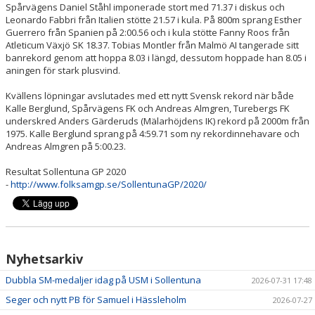
Spårvägens Daniel Ståhl imponerade stort med 71.37 i diskus och
Leonardo Fabbri från Italien stötte 21.57 i kula. På 800m sprang Esther
Guerrero från Spanien på 2:00.56 och i kula stötte Fanny Roos från
Atleticum Växjö SK 18.37. Tobias Montler från Malmö AI tangerade sitt
banrekord genom att hoppa 8.03 i längd, dessutom hoppade han 8.05 i
aningen för stark plusvind.
Kvällens löpningar avslutades med ett nytt Svensk rekord när både
Kalle Berglund, Spårvägens FK och Andreas Almgren, Turebergs FK
underskred Anders Gärderuds (Mälarhöjdens IK) rekord på 2000m från
1975. Kalle Berglund sprang på 4:59.71 som ny rekordinnehavare och
Andreas Almgren på 5:00.23.
Resultat Sollentuna GP 2020
-
http://www.folksamgp.se/SollentunaGP/2020/
Nyhetsarkiv
Dubbla SM-medaljer idag på USM i Sollentuna
2026-07-31 17:48
Seger och nytt PB för Samuel i Hässleholm
2026-07-27