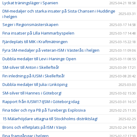
Lyckat träningsläger i Spanien
2025-04-21 18:58
DM-medaljer och starka insater på Sista Chansen i Huddinge
2025-03-31
i helgen
Seger i Regionsmästerskapen
2025-03-17 14:58
Fina insatser på Lilla Hammarbyspelen
2025-03-17 14:48
Fjärdeplats till MIK i Kraftmätningen
2025-03-15 22:18
Fyra SM-medaljer på veteran-ISM i Västerås i helgen
2025-03-11 09:06
Dubbla medaljer till Levi i Haninge Open
2025-03-11 08:55
SM-silver till Anton i Skellefteå!
2025-03-09 17:21
Fin inledning på IUSM i Skellefteå!
2025-03-08 20:42
Dubbla medaljer till Julia i Linköping
2025-03-03
SM-silver till Hannes i Göteborg!
2025-03-02 15:30
Rapport från IUSM17-IJSM i Göteborg idag
2025-03-01 16:57
Fina tider och nya PB på Turebergs Explosiva
2025-02-25 11:35
15 Mälarhöjdare uttagna till Stockholms distriktslag!
2025-02-25
Brons och elfetplats på ISM i Växjö
2025-02-24 14:30
Fina framgångar i helgen
2025-02-17 17:10