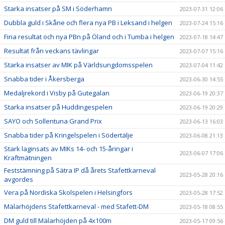
Starka insatser på SM i Söderhamn
2023-07-31 12:06
Dubbla guld i Skåne och flera nya PB i Leksand i helgen
2023-07-24 15:16
Fina resultat och nya PBn på Öland och i Tumba i helgen
2023-07-18 14:47
Resultat från veckans tävlingar
2023-07-07 15:16
Starka insatser av MIK på Världsungdomsspelen
2023-07-04 11:42
Snabba tider i Åkersberga
2023-06-30 14:55
Medaljrekord i Visby på Gutegalan
2023-06-19 20:37
Starka insatser på Huddingespelen
2023-06-19 20:29
SAYO och Sollentuna Grand Prix
2023-06-13 16:03
Snabba tider på Kringelspelen i Södertälje
2023-06-08 21:13
Stark laginsats av MIKs 14- och 15-åringar i
2023-06-07 17:06
Kraftmätningen
Feststämning på Sätra IP då årets Stafettkarneval
2023-05-28 20:16
avgordes
Vera på Nordiska Skolspelen i Helsingfors
2023-05-28 17:52
Mälarhöjdens Stafettkarneval - med Stafett-DM
2023-05-18 08:55
DM guld till Mälarhöjden på 4x100m
2023-05-17 09:56