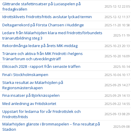
Glittrande stafettinsatser på Luciaspelen på
2025-12-12 22:05
fredagkvällen
Idrottsklivets Friidrottsfritids avslutar lyckad termin
2025-12-12 11:37
Deltagarrekord på Första Chansen i Huddinge
2025-11-20 10:58
Ledare från Mälarhöjden klara med Friidrottsförbundets
2025-11-19
tränarutbildning steg 3
Rekordmånga ledare på årets MIK-middag
2025-10-23 20:13
Tränare och aktiva från MIK Friidrott i helgens
2025-10-20 16:09
Tränarforum och utvecklingsträff
Elitcoach 2028 - rapport från senaste träffen
2025-10-14
Final i Stockholmskampen
2025-10-06 10:17
Starka resultat av Mälarhöjden på
2025-09-29 14:27
Regionsmästerskapen
Fina insatser på Björknässpelen
2025-09-29 14:13
Med anledning av Fritidskortet
2025-09-22 14:55
Uppstart för ledarna för vår Friidrottslek och
2025-09-13 08:29
Friidrottsfritids
Mälarhöjden glänste i Brommaspelen – fina resultat på
2025-09-08
Stadion