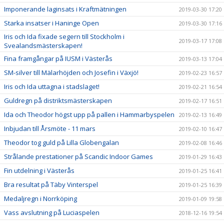
Imponerande laginsats i Kraftmätningen
2019-03-30 17:20
Starka insatser i Haninge Open
2019-03-30 17:16
Iris och Ida fixade segern till Stockholm i
2019-03-17 17:08
Svealandsmästerskapen!
Fina framgångar på IUSM i Västerås
2019-03-13 17:04
SM-silver till Mälarhöjden och Josefin i Växjö!
2019-02-23 16:57
Iris och Ida uttagna i stadslaget!
2019-02-21 16:54
Guldregn på distriktsmästerskapen
2019-02-17 16:51
Ida och Theodor högst upp på pallen i Hammarbyspelen
2019-02-13 16:49
Inbjudan till Årsmöte - 11 mars
2019-02-10 16:47
Theodor tog guld på Lilla Globengalan
2019-02-08 16:46
Strålande prestationer på Scandic Indoor Games
2019-01-29 16:43
Fin utdelning i Västerås
2019-01-25 16:41
Bra resultat på Täby Vinterspel
2019-01-25 16:39
Medaljregn i Norrköping
2019-01-09 19:58
Vass avslutning på Luciaspelen
2018-12-16 19:54