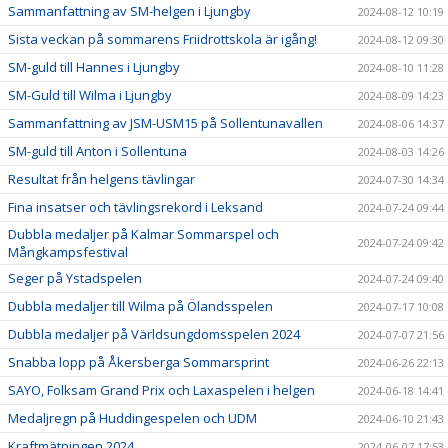
Sammanfattning av SM-helgen i Ljungby
2024-08-12 10:19
Sista veckan på sommarens Friidrottskola är igång!
2024-08-12 09:30
SM-guld till Hannes i Ljungby
2024-08-10 11:28
SM-Guld till Wilma i Ljungby
2024-08-09 14:23
Sammanfattning av JSM-USM15 på Sollentunavallen
2024-08-06 14:37
SM-guld till Anton i Sollentuna
2024-08-03 14:26
Resultat från helgens tävlingar
2024-07-30 14:34
Fina insatser och tävlingsrekord i Leksand
2024-07-24 09:44
Dubbla medaljer på Kalmar Sommarspel och
2024-07-24 09:42
Mångkampsfestival
Seger på Ystadspelen
2024-07-24 09:40
Dubbla medaljer till Wilma på Ölandsspelen
2024-07-17 10:08
Dubbla medaljer på Världsungdomsspelen 2024
2024-07-07 21:56
Snabba lopp på Åkersberga Sommarsprint
2024-06-26 22:13
SAYO, Folksam Grand Prix och Laxaspelen i helgen
2024-06-18 14:41
Medaljregn på Huddingespelen och UDM
2024-06-10 21:43
Kraftmätningen 2024
2024-06-07 17:53