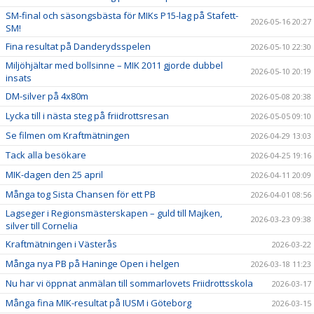
SM-final och säsongsbästa för MIKs P15-lag på Stafett-
2026-05-16 20:27
SM!
Fina resultat på Danderydsspelen
2026-05-10 22:30
Miljöhjältar med bollsinne – MIK 2011 gjorde dubbel
2026-05-10 20:19
insats
DM-silver på 4x80m
2026-05-08 20:38
Lycka till i nästa steg på friidrottsresan
2026-05-05 09:10
Se filmen om Kraftmätningen
2026-04-29 13:03
Tack alla besökare
2026-04-25 19:16
MIK-dagen den 25 april
2026-04-11 20:09
Många tog Sista Chansen för ett PB
2026-04-01 08:56
Lagseger i Regionsmästerskapen – guld till Majken,
2026-03-23 09:38
silver till Cornelia
Kraftmätningen i Västerås
2026-03-22
Många nya PB på Haninge Open i helgen
2026-03-18 11:23
Nu har vi öppnat anmälan till sommarlovets Friidrottsskola
2026-03-17
Många fina MIK-resultat på IUSM i Göteborg
2026-03-15