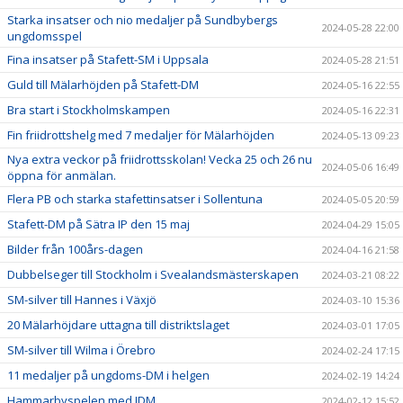
Starka insatser och nio medaljer på Sundbybergs
2024-05-28 22:00
ungdomsspel
Fina insatser på Stafett-SM i Uppsala
2024-05-28 21:51
Guld till Mälarhöjden på Stafett-DM
2024-05-16 22:55
Bra start i Stockholmskampen
2024-05-16 22:31
Fin friidrottshelg med 7 medaljer för Mälarhöjden
2024-05-13 09:23
Nya extra veckor på friidrottsskolan! Vecka 25 och 26 nu
2024-05-06 16:49
öppna för anmälan.
Flera PB och starka stafettinsatser i Sollentuna
2024-05-05 20:59
Stafett-DM på Sätra IP den 15 maj
2024-04-29 15:05
Bilder från 100års-dagen
2024-04-16 21:58
Dubbelseger till Stockholm i Svealandsmästerskapen
2024-03-21 08:22
SM-silver till Hannes i Växjö
2024-03-10 15:36
20 Mälarhöjdare uttagna till distriktslaget
2024-03-01 17:05
SM-silver till Wilma i Örebro
2024-02-24 17:15
11 medaljer på ungdoms-DM i helgen
2024-02-19 14:24
Hammarbyspelen med IDM
2024-02-12 15:52