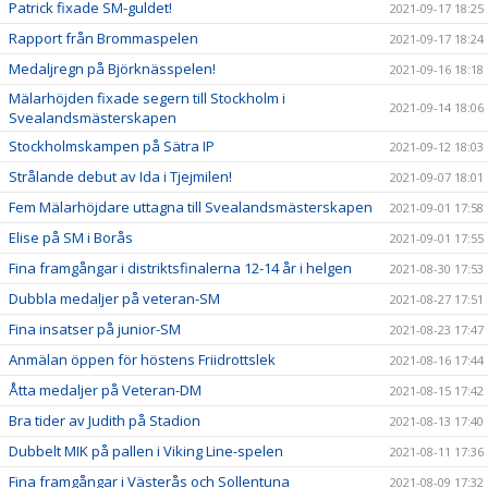
Patrick fixade SM-guldet!
2021-09-17 18:25
Rapport från Brommaspelen
2021-09-17 18:24
Medaljregn på Björknässpelen!
2021-09-16 18:18
Mälarhöjden fixade segern till Stockholm i
2021-09-14 18:06
Svealandsmästerskapen
Stockholmskampen på Sätra IP
2021-09-12 18:03
Strålande debut av Ida i Tjejmilen!
2021-09-07 18:01
Fem Mälarhöjdare uttagna till Svealandsmästerskapen
2021-09-01 17:58
Elise på SM i Borås
2021-09-01 17:55
Fina framgångar i distriktsfinalerna 12-14 år i helgen
2021-08-30 17:53
Dubbla medaljer på veteran-SM
2021-08-27 17:51
Fina insatser på junior-SM
2021-08-23 17:47
Anmälan öppen för höstens Friidrottslek
2021-08-16 17:44
Åtta medaljer på Veteran-DM
2021-08-15 17:42
Bra tider av Judith på Stadion
2021-08-13 17:40
Dubbelt MIK på pallen i Viking Line-spelen
2021-08-11 17:36
Fina framgångar i Västerås och Sollentuna
2021-08-09 17:32