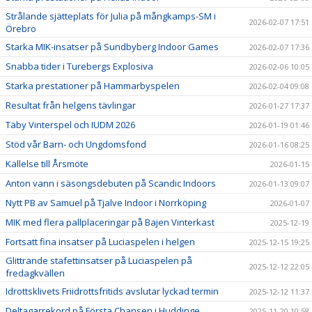
Strålande sjätteplats för Julia på mångkamps-SM i
2026-02-07 17:51
Örebro
Starka MIK-insatser på Sundbyberg Indoor Games
2026-02-07 17:36
Snabba tider i Turebergs Explosiva
2026-02-06 10:05
Starka prestationer på Hammarbyspelen
2026-02-04 09:08
Resultat från helgens tävlingar
2026-01-27 17:37
Täby Vinterspel och IUDM 2026
2026-01-19 01:46
Stöd vår Barn- och Ungdomsfond
2026-01-16 08:25
Kallelse till Årsmöte
2026-01-15
Anton vann i säsongsdebuten på Scandic Indoors
2026-01-13 09:07
Nytt PB av Samuel på Tjalve Indoor i Norrköping
2026-01-07
MIK med flera pallplaceringar på Bajen Vinterkast
2025-12-19
Fortsatt fina insatser på Luciaspelen i helgen
2025-12-15 19:25
Glittrande stafettinsatser på Luciaspelen på
2025-12-12 22:05
fredagkvällen
Idrottsklivets Friidrottsfritids avslutar lyckad termin
2025-12-12 11:37
Deltagarrekord på Första Chansen i Huddinge
2025-11-20 10:58