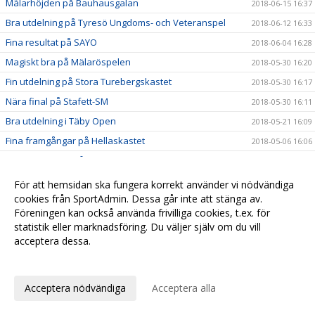
Mälarhöjden på Bauhausgalan
2018-06-15 16:37
Bra utdelning på Tyresö Ungdoms- och Veteranspel
2018-06-12 16:33
Fina resultat på SAYO
2018-06-04 16:28
Magiskt bra på Mälaröspelen
2018-05-30 16:20
Fin utdelning på Stora Turebergskastet
2018-05-30 16:17
Nära final på Stafett-SM
2018-05-30 16:11
Bra utdelning i Täby Open
2018-05-21 16:09
Fina framgångar på Hellaskastet
2018-05-06 16:06
Starka insatser på Turebergsstafetten
2018-05-06 16:03
Löpgruppen är igång!
2018-05-06 16:02
För att hemsidan ska fungera korrekt använder vi nödvändiga
cookies från SportAdmin. Dessa går inte att stänga av.
Iris och Olle tog sista chansen att persa inomhus
2018-04-21 16:00
Föreningen kan också använda frivilliga cookies, t.ex. för
Snabbhet och explosivitet med Sunneborn
2018-04-15 15:58
statistik eller marknadsföring. Du väljer själv om du vill
Nu startar vi Löpgruppen
acceptera dessa.
2018-04-14 12:27
Många nya pers i Örebro
Anpassa dina val
2018-04-14 12:20
Nu öppnar vi kön för barn födda 2011
2018-03-27 12:08
Acceptera nödvändiga
Acceptera alla
Seger till Stockholm i Svealandsmästerskapen
2018-03-13 12:05