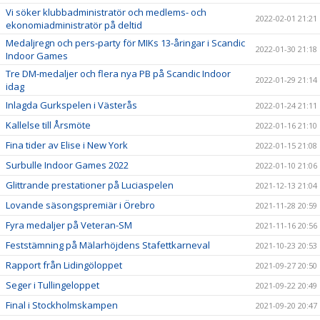
Vi söker klubbadministratör och medlems- och
2022-02-01 21:21
ekonomiadministratör på deltid
Medaljregn och pers-party för MIKs 13-åringar i Scandic
2022-01-30 21:18
Indoor Games
Tre DM-medaljer och flera nya PB på Scandic Indoor
2022-01-29 21:14
idag
Inlagda Gurkspelen i Västerås
2022-01-24 21:11
Kallelse till Årsmöte
2022-01-16 21:10
Fina tider av Elise i New York
2022-01-15 21:08
Surbulle Indoor Games 2022
2022-01-10 21:06
Glittrande prestationer på Luciaspelen
2021-12-13 21:04
Lovande säsongspremiär i Örebro
2021-11-28 20:59
Fyra medaljer på Veteran-SM
2021-11-16 20:56
Feststämning på Mälarhöjdens Stafettkarneval
2021-10-23 20:53
Rapport från Lidingöloppet
2021-09-27 20:50
Seger i Tullingeloppet
2021-09-22 20:49
Final i Stockholmskampen
2021-09-20 20:47