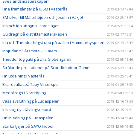
Svealandsmästerskapen!
Fina framgångar på IUSM i Västerås
2019-03-13 17:04
SM-silver till Mälarhöjden och Josefin i Växjö!
2019-02-23 16:57
Iris och Ida uttagna i stadslaget!
2019-02-21 16:54
Guldregn på distriktsmästerskapen
2019-02-17 16:51
Ida och Theodor högst upp på pallen i Hammarbyspelen
2019-02-13 16:49
Inbjudan till Årsmöte - 11 mars
2019-02-10 16:47
Theodor tog guld på Lilla Globengalan
2019-02-08 16:46
Strålande prestationer på Scandic Indoor Games
2019-01-29 16:43
Fin utdelning i Västerås
2019-01-25 16:41
Bra resultat på Täby Vinterspel
2019-01-25 16:39
Medaljregn i Norrköping
2019-01-09 19:58
Vass avslutning på Luciaspelen
2018-12-16 19:54
Iris slog nytt tävlingsrekord
2018-12-15 19:51
Fin inledning på Luciaspelen
2018-12-14 19:48
Starka tjejer på SAYO Indoor
2018-12-09 19:45