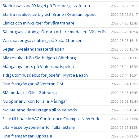
Stark insats av 09-laget på Turebergsstafetten
2022-05-07 21:19
Starka insatser av Lily och Bruno i Kvantumloppet
2022-05-01 21:17
Clinics och minikurser för våra tränare
2022-04-23 12:48
Säsongsavslutning i Örebro och tre medaljer i Västerås!
2022-03-29 16:54
Vass säsongsavslutning på Sista Chansen
2022-03-28 16:18
Seger i Svealandsmästerskapen
2022-03-20 16:16
Alla resultat från SM-helgen i Göteborg
2022-03-15 16:08
Många nya pers på Vintersportspelen
2022-03-14 16:04
Tidig utomhusdebut för Josefin i Myrtle Beach
2022-03-14 16:01
Fina framgångar på Veteran-DM
2022-03-14 15:50
SM-medalj till Olle i Göteborg!
2022-03-13 15:48
Nu öppnar vi kön för alla 7-åringar
2022-03-08 15:44
Nio Mälarhöjdare uttagna till Svealands
2022-03-06 15:40
Elise till final i MAAC Conference Champs i New York
2022-02-21 21:26
Lilla Hässelbyspelen inför fulla läktare
2022-02-21 15:38
Fina framgångar i Uppsala
2022-02-06 21:24