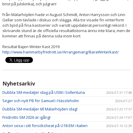
brist på julskinka), och julgran!
Från Mälarhöjden hade vi August Schmidt, Anton Harrysson och Linn
Gellar som tävlade i diskus och slägga. Alla tre visade fin vinterform
och bjöd på fina kastserier och varsitt uppdaterat personligt rekord. I
skrivande stund är de officiella resultatlistorna ännu inte klara, men de
kommer att finnas på denna sida inom kort:
Resultat Bajen Winter Kast 2019:
http://www.hammarbyfriidrott.se/Arrangemang/BaraWinterkast/
Nyhetsarkiv
Dubbla SM-medaljer idag på USM i Sollentuna
2026-07-31 17:48
Seger och nytt PB för Samuel i Hässleholm
2026-07-27
Dubbla SM-medaljer till Mälarhöjden idag!
2026-07-25 17:57
Friidrotts-SM 2026 är igång!
2026-07-24 17:07
Anton sexa i sitt försöksheat på U18-EM i Italien
2026-07-16 12:39