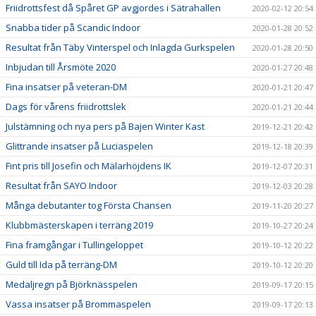
Friidrottsfest då Spåret GP avgjordes i Sätrahallen
2020-02-12 20:54
Snabba tider på Scandic Indoor
2020-01-28 20:52
Resultat från Täby Vinterspel och Inlagda Gurkspelen
2020-01-28 20:50
Inbjudan till Årsmöte 2020
2020-01-27 20:48
Fina insatser på veteran-DM
2020-01-21 20:47
Dags för vårens friidrottslek
2020-01-21 20:44
Julstämning och nya pers på Bajen Winter Kast
2019-12-21 20:42
Glittrande insatser på Luciaspelen
2019-12-18 20:39
Fint pris till Josefin och Mälarhöjdens IK
2019-12-07 20:31
Resultat från SAYO Indoor
2019-12-03 20:28
Många debutanter tog Första Chansen
2019-11-20 20:27
Klubbmästerskapen i terräng 2019
2019-10-27 20:24
Fina framgångar i Tullingeloppet
2019-10-12 20:22
Guld till Ida på terräng-DM
2019-10-12 20:20
Medaljregn på Björknässpelen
2019-09-17 20:15
Vassa insatser på Brommaspelen
2019-09-17 20:13