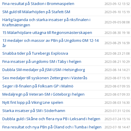
Fina resultat på Stadion i Brommaspelen
2023-09-12 13:52
SM-guld till Mälarhöjden på Stafett-SM
2023-09-10 15:19
Härlig laganda och starka insatser på riksfinalen i
2023-09-05 08:08
Kraftmätningen
15 Mälarhöjdare uttagna till Regionsmästerskapen
2023-08-30 19:18
13 medaljer och massor av PBn på Ungdoms-DM 12-14
2023-08-29 16:59
år
Snabba tider på Turebergs Explosiva
2023-08-23 21:08
Fina insatser på ungdoms-SM i Täby i helgen
2023-08-21 10:29
Dubbla SM-medaljer på JSM-USM i Helsingborg
2023-08-14 14:21
Sex medaljer till syskonen Zettergren i Västerås
2023-08-07 15:10
Seger i B-finalen på Folksam GP i Malmö
2023-08-07 09:55
Medaljregn på Veteran-SM i Göteborg i helgen
2023-08-07 09:33
Nytt fint lopp på Viking Line spelen
2023-08-03 16:30
Starka insatser på SM i Söderhamn
2023-07-31 12:06
Dubbla guld i Skåne och flera nya PB i Leksand i helgen
2023-07-24 15:16
Fina resultat och nya PBn på Öland och i Tumba i helgen
2023-07-18 14:47