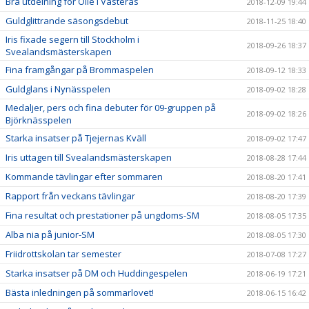
Bra utdelning för Olle i Västerås
2018-12-09 19:44
Guldglittrande säsongsdebut
2018-11-25 18:40
Iris fixade segern till Stockholm i
2018-09-26 18:37
Svealandsmästerskapen
Fina framgångar på Brommaspelen
2018-09-12 18:33
Guldglans i Nynässpelen
2018-09-02 18:28
Medaljer, pers och fina debuter för 09-gruppen på
2018-09-02 18:26
Björknässpelen
Starka insatser på Tjejernas Kväll
2018-09-02 17:47
Iris uttagen till Svealandsmästerskapen
2018-08-28 17:44
Kommande tävlingar efter sommaren
2018-08-20 17:41
Rapport från veckans tävlingar
2018-08-20 17:39
Fina resultat och prestationer på ungdoms-SM
2018-08-05 17:35
Alba nia på junior-SM
2018-08-05 17:30
Friidrottskolan tar semester
2018-07-08 17:27
Starka insatser på DM och Huddingespelen
2018-06-19 17:21
Bästa inledningen på sommarlovet!
2018-06-15 16:42