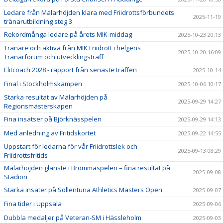
Ledare från Mälarhöjden klara med Friidrottsförbundets
2025-11-19
tränarutbildning steg 3
Rekordmånga ledare på årets MIK-middag
2025-10-23 20:13
Tränare och aktiva från MIK Friidrott i helgens
2025-10-20 16:09
Tränarforum och utvecklingsträff
Elitcoach 2028 - rapport från senaste träffen
2025-10-14
Final i Stockholmskampen
2025-10-06 10:17
Starka resultat av Mälarhöjden på
2025-09-29 14:27
Regionsmästerskapen
Fina insatser på Björknässpelen
2025-09-29 14:13
Med anledning av Fritidskortet
2025-09-22 14:55
Uppstart för ledarna för vår Friidrottslek och
2025-09-13 08:29
Friidrottsfritids
Mälarhöjden glänste i Brommaspelen – fina resultat på
2025-09-08
Stadion
Starka insater på Sollentuna Athletics Masters Open
2025-09-07
Fina tider i Uppsala
2025-09-06
Dubbla medaljer på Veteran-SM i Hässleholm
2025-09-03