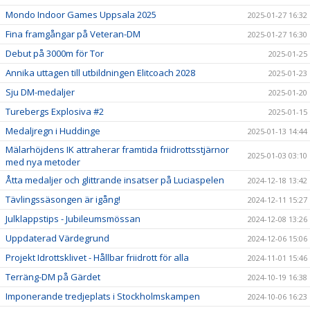
Mondo Indoor Games Uppsala 2025
2025-01-27 16:32
Fina framgångar på Veteran-DM
2025-01-27 16:30
Debut på 3000m för Tor
2025-01-25
Annika uttagen till utbildningen Elitcoach 2028
2025-01-23
Sju DM-medaljer
2025-01-20
Turebergs Explosiva #2
2025-01-15
Medaljregn i Huddinge
2025-01-13 14:44
Mälarhöjdens IK attraherar framtida friidrottsstjärnor
2025-01-03 03:10
med nya metoder
Åtta medaljer och glittrande insatser på Luciaspelen
2024-12-18 13:42
Tävlingssäsongen är igång!
2024-12-11 15:27
Julklappstips - Jubileumsmössan
2024-12-08 13:26
Uppdaterad Värdegrund
2024-12-06 15:06
Projekt Idrottsklivet - Hållbar friidrott för alla
2024-11-01 15:46
Terräng-DM på Gärdet
2024-10-19 16:38
Imponerande tredjeplats i Stockholmskampen
2024-10-06 16:23