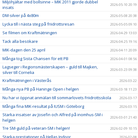
Miljöhjältar med bollsinne – MIK 2011 gjorde dubbel
2026-05-10 20:19
insats
DM-silver på 4x80m
2026-05-08 20:38
Lycka till i nästa steg på friidrottsresan
2026-05-05 09:10
Se filmen om Kraftmätningen
2026-04-29 13:03
Tack alla besökare
2026-04-25 19:16
MIK-dagen den 25 april
2026-04-11 20:09
Många tog Sista Chansen för ett PB
2026-04-01 08:56
Lagseger i Regionsmästerskapen – guld till Majken,
2026-03-23 09:38
silver till Cornelia
Kraftmätningen i Västerås
2026-03-22
Många nya PB på Haninge Open i helgen
2026-03-18 11:23
Nu har vi öppnat anmälan till sommarlovets Friidrottsskola
2026-03-17
Många fina MIK-resultat på IUSM i Göteborg
2026-03-15
Starka insatser av Josefin och Alfred på inomhus-SM i
2026-03-01 21:43
helgen
Tre SM-guld på veteran-SM i helgen!
2026-02-09 10:15
Starka prestationer på Hellas Indoor
2026-02-08