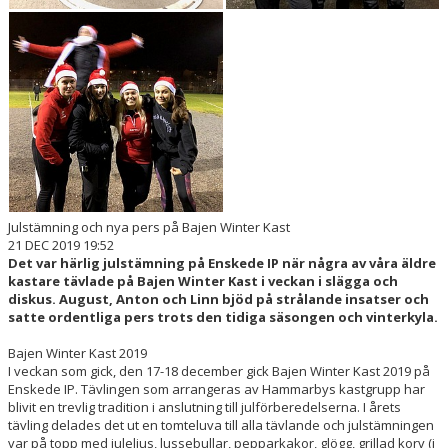
Julstämning och nya pers på Bajen Winter Kast
21 DEC 2019 19:52
Det var härlig julstämning på Enskede IP när några av våra äldre
kastare tävlade på Bajen Winter Kast i veckan i slägga och
diskus. August, Anton och Linn bjöd på strålande insatser och
satte ordentliga pers trots den tidiga säsongen och vinterkyla.
Bajen Winter Kast 2019
I veckan som gick, den 17-18 december gick Bajen Winter Kast 2019 på
Enskede IP. Tävlingen som arrangeras av Hammarbys kastgrupp har
blivit en trevlig tradition i anslutning till julförberedelserna. I årets
tävling delades det ut en tomteluva till alla tävlande och julstämningen
var på topp med juleljus, lussebullar, pepparkakor, glögg, grillad korv (i