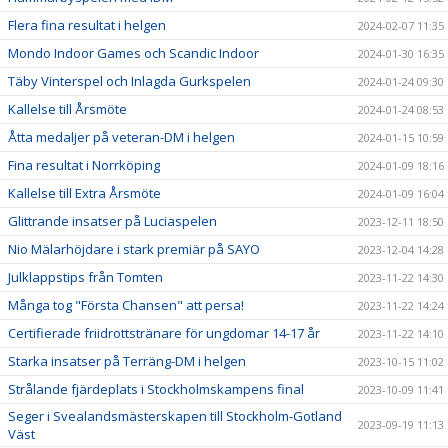
Flera fina resultat i helgen
2024-02-07 11:35
Mondo Indoor Games och Scandic Indoor
2024-01-30 16:35
Täby Vinterspel och Inlagda Gurkspelen
2024-01-24 09:30
Kallelse till Årsmöte
2024-01-24 08:53
Åtta medaljer på veteran-DM i helgen
2024-01-15 10:59
Fina resultat i Norrköping
2024-01-09 18:16
Kallelse till Extra Årsmöte
2024-01-09 16:04
Glittrande insatser på Luciaspelen
2023-12-11 18:50
Nio Mälarhöjdare i stark premiär på SAYO
2023-12-04 14:28
Julklappstips från Tomten
2023-11-22 14:30
Många tog "Första Chansen" att persa!
2023-11-22 14:24
Certifierade friidrottstränare för ungdomar 14-17 år
2023-11-22 14:10
Starka insatser på Terräng-DM i helgen
2023-10-15 11:02
Strålande fjärdeplats i Stockholmskampens final
2023-10-09 11:41
Seger i Svealandsmästerskapen till Stockholm-Gotland
2023-09-19 11:13
Väst