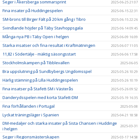
Seger i Åkersberga sommarsprint
2025-06-25 21:07
Fina insater på Huddingespelen
2025-06-15 22:31
SM-brons till Birger Fält på 20 km gång i Tibro
2025-06-15 22:26
Svindlande höjder på Täby Stavhoppsgala
2025-06-14 09:45
Många nya PB i Täby Open i helgen
2025-06-09 16:09
Starka insatser och fina resultat i Kraftmätningen
2025-06-07 11:05
11,82 i Södertälje - mäktig säsongsstart
2025-06-06 17:58
Stockholmskampen på Tibblevallen
2025-06-05
Bra uppslutning på Sundbybergs Ungdomsspel
2025-05-26 10:29
Härlig stämning på Lilla Huddingespelen
2025-05-26 10:19
Fina insatser på Stafett-SM i Västerås
2025-05-26 09:52
Danderydsspelen med korta Stafett-DM
2025-05-19 16:35
Fina förhållanden i Portugal
2025-05-08
Lyckat träningsläger i Spanien
2025-04-21 18:58
DM-medaljer och starka insater på Sista Chansen i Huddinge
2025-03-31
i helgen
Seger i Regionsmästerskapen
2025-03-17 14:58