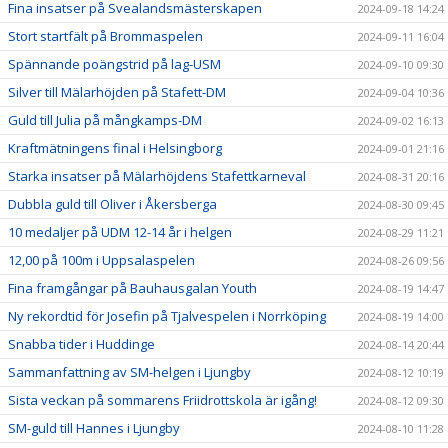
Fina insatser på Svealandsmästerskapen
2024-09-18 14:24
Stort startfält på Brommaspelen
2024-09-11 16:04
Spännande poängstrid på lag-USM
2024-09-10 09:30
Silver till Mälarhöjden på Stafett-DM
2024-09-04 10:36
Guld till Julia på mångkamps-DM
2024-09-02 16:13
Kraftmätningens final i Helsingborg
2024-09-01 21:16
Starka insatser på Mälarhöjdens Stafettkarneval
2024-08-31 20:16
Dubbla guld till Oliver i Åkersberga
2024-08-30 09:45
10 medaljer på UDM 12-14 år i helgen
2024-08-29 11:21
12,00 på 100m i Uppsalaspelen
2024-08-26 09:56
Fina framgångar på Bauhausgalan Youth
2024-08-19 14:47
Ny rekordtid för Josefin på Tjalvespelen i Norrköping
2024-08-19 14:00
Snabba tider i Huddinge
2024-08-14 20:44
Sammanfattning av SM-helgen i Ljungby
2024-08-12 10:19
Sista veckan på sommarens Friidrottskola är igång!
2024-08-12 09:30
SM-guld till Hannes i Ljungby
2024-08-10 11:28