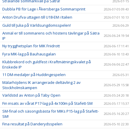
Strålande sommarkväll på Sätra!
2026-07-15
Dubbla PB för Lage i Åkersberga Sommarsprint
2026-07-05 09:43
Anton Drufva uttagen till U18-EM i Italien
2026-07-01 10:13
Guld till Julia på Världsungdomsspelen!
2026-06-29
Anmäl er till sommarens och höstens tävlingar på Sätra
2026-06-24 19:54
IP
Ny trygghetsplan för MIK Friidrott
2026-06-17 11:41
Fyra MIK-lag på Bauhausgalan
2026-06-10 13:43
Klubbrekord och guldfest i Kraftmätningskvalet på
2026-06-06 22:47
Enskede IP
11 DM-medaljer på Huddingespelen
2026-05-31
Mälarhöjdens IK arrangerade deltävling 2 av
2026-05-29 15:58
Stockholmskampen
Världstid av Anton på Täby Open
2026-05-24 20:18
Fin insats av vårat P17-lag på 4x100m på Stafett-SM
2026-05-17 15:37
SM-final och säsongsbästa för MIKs P15-lag på Stafett-
2026-05-16 20:27
SM!
Fina resultat på Danderydsspelen
2026-05-10 22:30