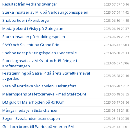
Resultat från veckans tävlingar
2023-07-07 15:16
Starka insatser av MIK på Världsungdomsspelen
2023-07-04 11:42
Snabba tider i Åkersberga
2023-06-30 14:55
Medaljrekord i Visby på Gutegalan
2023-06-19 20:37
Starka insatser på Huddingespelen
2023-06-19 20:29
SAYO och Sollentuna Grand Prix
2023-06-13 16:03
Snabba tider på Kringelspelen i Södertälje
2023-06-08 21:13
Stark laginsats av MIKs 14- och 15-åringar i
2023-06-07 17:06
Kraftmätningen
Feststämning på Sätra IP då årets Stafettkarneval
2023-05-28 20:16
avgordes
Vera på Nordiska Skolspelen i Helsingfors
2023-05-28 17:52
Mälarhöjdens Stafettkarneval - med Stafett-DM
2023-05-18 08:55
DM guld till Mälarhöjden på 4x100m
2023-05-17 09:56
Många medaljer i Sista chansen
2023-03-26 21:18
Seger i Svealandsmästerskapen
2023-03-21 09:35
Guld och brons till Patrick på veteran-SM
2023-03-13 11:01