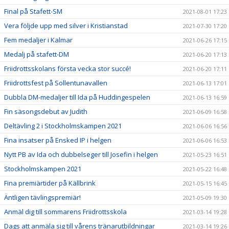
Final på Stafett-SM
2021-08-01 17:23
Vera följde upp med silver i Kristianstad
2021-07-30 17:20
Fem medaljer i Kalmar
2021-06-26 17:15
Medalj på stafett-DM
2021-06-20 17:13
Friidrottsskolans första vecka stor succé!
2021-06-20 17:11
Friidrottsfest på Sollentunavallen
2021-06-13 17:01
Dubbla DM-medaljer till Ida på Huddingespelen
2021-06-13 16:59
Fin säsongsdebut av Judith
2021-06-09 16:58
Deltävling 2 i Stockholmskampen 2021
2021-06-06 16:56
Fina insatser på Ensked IP i helgen
2021-06-06 16:53
Nytt PB av Ida och dubbelseger till Josefin i helgen
2021-05-23 16:51
Stockholmskampen 2021
2021-05-22 16:48
Fina premiärtider på Källbrink
2021-05-15 16:45
Äntligen tävlingspremiär!
2021-05-09 19:30
Anmäl dig till sommarens Friidrottsskola
2021-03-14 19:28
Dags att anmäla sig till vårens tränarutbildningar
2021-03-14 19:26