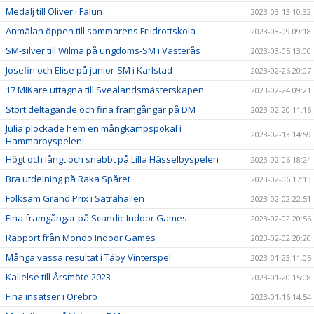
Medalj till Oliver i Falun
2023-03-13 10:32
Anmälan öppen till sommarens Friidrottskola
2023-03-09 09:18
SM-silver till Wilma på ungdoms-SM i Västerås
2023-03-05 13:00
Josefin och Elise på junior-SM i Karlstad
2023-02-26 20:07
17 MIKare uttagna till Svealandsmästerskapen
2023-02-24 09:21
Stort deltagande och fina framgångar på DM
2023-02-20 11:16
Julia plockade hem en mångkampspokal i
2023-02-13 14:59
Hammarbyspelen!
Högt och långt och snabbt på Lilla Hässelbyspelen
2023-02-06 18:24
Bra utdelning på Raka Spåret
2023-02-06 17:13
Folksam Grand Prix i Sätrahallen
2023-02-02 22:51
Fina framgångar på Scandic Indoor Games
2023-02-02 20:56
Rapport från Mondo Indoor Games
2023-02-02 20:20
Många vassa resultat i Täby Vinterspel
2023-01-23 11:05
Kallelse till Årsmöte 2023
2023-01-20 15:08
Fina insatser i Örebro
2023-01-16 14:54