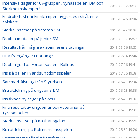
Intensiva dagar för 07-gruppen, Nynässpelen, DM och
2019-09-07 20:10
Stockholmskampen!
Friidrottsfest när Finnkampen avgjordes i strålande
2019-08-26 20:06
solsken!
Starka insatser på Veteran-SM
2019-08-22 20:02
Dubbla medaljer på junior-SM
2019-08-12 19:57
Resultat från några av sommarens tävlingar
2019-08-06 19:50
Fina framgångar i Borlänge
2019-07-14 19:46
Dubbla guld på Fortumspelen i Bollnäs
2019-07-06 19:41
Iris på pallen i Världsungdomsspelen
2019-07-05 19:39
Sommarhälsning från Styrelsen
2019-06-29 19:36
Bra utdelning på ungdoms-DM
2019-06-23 19:35
Iris fixade ny seger på SAYO
2019-06-23 19:32
Fina resultat av ungdomar och veteraner på
2019-06-09 19:31
Tyresöspelen
Starka insatser på Bauhausgalan
2019-06-02 19:28
Bra utdelning på Katrineholmsspelen
2019-05-30 19:26