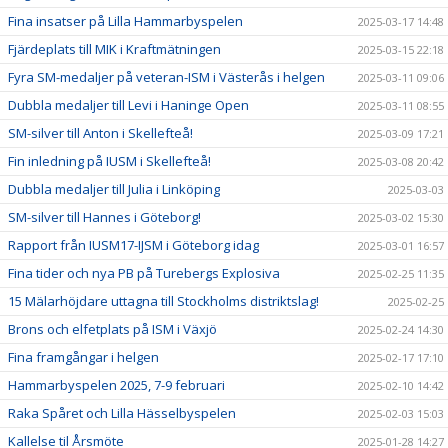
Fina insatser på Lilla Hammarbyspelen
2025-03-17 14:48
Fjärdeplats till MIK i Kraftmätningen
2025-03-15 22:18
Fyra SM-medaljer på veteran-ISM i Västerås i helgen
2025-03-11 09:06
Dubbla medaljer till Levi i Haninge Open
2025-03-11 08:55
SM-silver till Anton i Skellefteå!
2025-03-09 17:21
Fin inledning på IUSM i Skellefteå!
2025-03-08 20:42
Dubbla medaljer till Julia i Linköping
2025-03-03
SM-silver till Hannes i Göteborg!
2025-03-02 15:30
Rapport från IUSM17-IJSM i Göteborg idag
2025-03-01 16:57
Fina tider och nya PB på Turebergs Explosiva
2025-02-25 11:35
15 Mälarhöjdare uttagna till Stockholms distriktslag!
2025-02-25
Brons och elfetplats på ISM i Växjö
2025-02-24 14:30
Fina framgångar i helgen
2025-02-17 17:10
Hammarbyspelen 2025, 7-9 februari
2025-02-10 14:42
Raka Spåret och Lilla Hässelbyspelen
2025-02-03 15:03
Kallelse til Årsmöte
2025-01-28 14:27