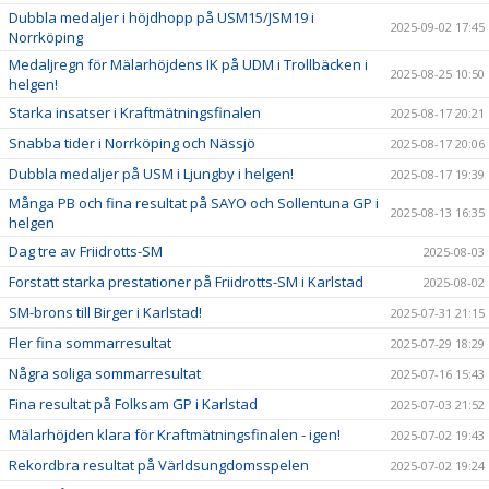
Dubbla medaljer i höjdhopp på USM15/JSM19 i
2025-09-02 17:45
Norrköping
Medaljregn för Mälarhöjdens IK på UDM i Trollbäcken i
2025-08-25 10:50
helgen!
Starka insatser i Kraftmätningsfinalen
2025-08-17 20:21
Snabba tider i Norrköping och Nässjö
2025-08-17 20:06
Dubbla medaljer på USM i Ljungby i helgen!
2025-08-17 19:39
Många PB och fina resultat på SAYO och Sollentuna GP i
2025-08-13 16:35
helgen
Dag tre av Friidrotts-SM
2025-08-03
Forstatt starka prestationer på Friidrotts-SM i Karlstad
2025-08-02
SM-brons till Birger i Karlstad!
2025-07-31 21:15
Fler fina sommarresultat
2025-07-29 18:29
Några soliga sommarresultat
2025-07-16 15:43
Fina resultat på Folksam GP i Karlstad
2025-07-03 21:52
Mälarhöjden klara för Kraftmätningsfinalen - igen!
2025-07-02 19:43
Rekordbra resultat på Världsungdomsspelen
2025-07-02 19:24