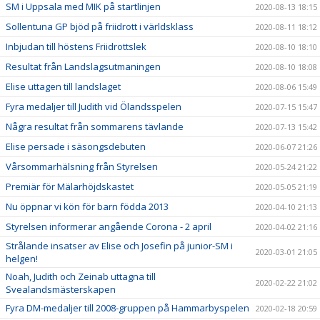
SM i Uppsala med MIK på startlinjen
2020-08-13 18:15
Sollentuna GP bjöd på friidrott i världsklass
2020-08-11 18:12
Inbjudan till höstens Friidrottslek
2020-08-10 18:10
Resultat från Landslagsutmaningen
2020-08-10 18:08
Elise uttagen till landslaget
2020-08-06 15:49
Fyra medaljer till Judith vid Ölandsspelen
2020-07-15 15:47
Några resultat från sommarens tävlande
2020-07-13 15:42
Elise persade i säsongsdebuten
2020-06-07 21:26
Vårsommarhälsning från Styrelsen
2020-05-24 21:22
Premiär för Mälarhöjdskastet
2020-05-05 21:19
Nu öppnar vi kön för barn födda 2013
2020-04-10 21:13
Styrelsen informerar angående Corona - 2 april
2020-04-02 21:16
Strålande insatser av Elise och Josefin på junior-SM i
2020-03-01 21:05
helgen!
Noah, Judith och Zeinab uttagna till
2020-02-22 21:02
Svealandsmästerskapen
Fyra DM-medaljer till 2008-gruppen på Hammarbyspelen
2020-02-18 20:59