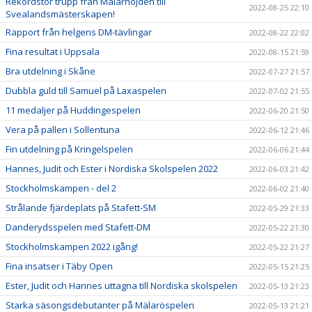
Rekordstor trupp från Mälarhöjden till
2022-08-25 22:10
Svealandsmästerskapen!
Rapport från helgens DM-tävlingar
2022-08-22 22:02
Fina resultat i Uppsala
2022-08-15 21:59
Bra utdelning i Skåne
2022-07-27 21:57
Dubbla guld till Samuel på Laxaspelen
2022-07-02 21:55
11 medaljer på Huddingespelen
2022-06-20 21:50
Vera på pallen i Sollentuna
2022-06-12 21:46
Fin utdelning på Kringelspelen
2022-06-06 21:44
Hannes, Judit och Ester i Nordiska Skolspelen 2022
2022-06-03 21:42
Stockholmskampen - del 2
2022-06-02 21:40
Strålande fjärdeplats på Stafett-SM
2022-05-29 21:33
Danderydsspelen med Stafett-DM
2022-05-22 21:30
Stockholmskampen 2022 igång!
2022-05-22 21:27
Fina insatser i Täby Open
2022-05-15 21:25
Ester, Judit och Hannes uttagna till Nordiska skolspelen
2022-05-13 21:23
Starka säsongsdebutanter på Mälaröspelen
2022-05-13 21:21