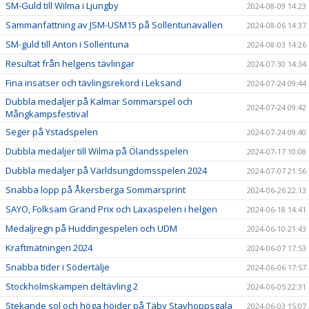
SM-Guld till Wilma i Ljungby
2024-08-09 14:23
Sammanfattning av JSM-USM15 på Sollentunavallen
2024-08-06 14:37
SM-guld till Anton i Sollentuna
2024-08-03 14:26
Resultat från helgens tävlingar
2024-07-30 14:34
Fina insatser och tävlingsrekord i Leksand
2024-07-24 09:44
Dubbla medaljer på Kalmar Sommarspel och
2024-07-24 09:42
Mångkampsfestival
Seger på Ystadspelen
2024-07-24 09:40
Dubbla medaljer till Wilma på Ölandsspelen
2024-07-17 10:08
Dubbla medaljer på Världsungdomsspelen 2024
2024-07-07 21:56
Snabba lopp på Åkersberga Sommarsprint
2024-06-26 22:13
SAYO, Folksam Grand Prix och Laxaspelen i helgen
2024-06-18 14:41
Medaljregn på Huddingespelen och UDM
2024-06-10 21:43
Kraftmätningen 2024
2024-06-07 17:53
Snabba tider i Södertälje
2024-06-06 17:57
Stockholmskampen deltävling 2
2024-06-05 22:31
Stekande sol och höga höjder på Täby Stavhoppsgala
2024-06-03 15:07