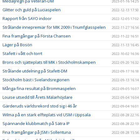
Medaljregn på Veteran-DM
2023-01-16 14:25
Glitter och guld på Luciaspelen
2022-12-13 17:50
Rapport från SAYO indoor
2022-12-05 17:02
Strålande innepremiär för MIK 2009 i Triumfglasspelen
2022-11-27 16:56
Fina framgångar på Första Chansen
2022-11-22 16:51
Läger på Bosön
2022-11-13 16:45
Stafett i vått och torrt
2022-10-02 16:36
Brons och sjätteplats till MIK i Stockholmskampen
2022-09-20 16:32
Strålande utdelning på Stafett-DM
2022-09-17 16:18
Stockholm bäst i Svelandsregionen
2022-09-13 16:14
Många fina resultat på Brommaspelen
2022-09-05 16:07
Louise utsedd till Årets Mälarhöjdare
2022-09-04 16:04
Gärderuds världsrekord stod sig i 46 år
2022-09-04 16:01
Wilma på en stark elfteplats vid USM i Uppsala
2022-08-28 22:16
Spännande klubbmatch på Sätra IP
2022-08-28 22:13
Fina framgångar på JSM i Sollentuna
2022-08-28 15:56