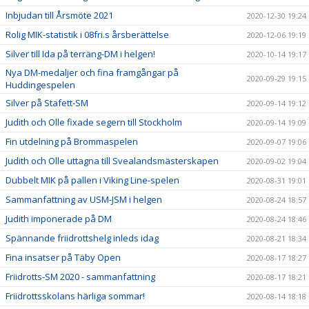
Inbjudan till Årsmöte 2021
2020-12-30 19:24
Rolig MIK-statistik i 08fri.s årsberättelse
2020-12-06 19:19
Silver till Ida på terräng-DM i helgen!
2020-10-14 19:17
Nya DM-medaljer och fina framgångar på
2020-09-29 19:15
Huddingespelen
Silver på Stafett-SM
2020-09-14 19:12
Judith och Olle fixade segern till Stockholm
2020-09-14 19:09
Fin utdelning på Brommaspelen
2020-09-07 19:06
Judith och Olle uttagna till Svealandsmästerskapen
2020-09-02 19:04
Dubbelt MIK på pallen i Viking Line-spelen
2020-08-31 19:01
Sammanfattning av USM-JSM i helgen
2020-08-24 18:57
Judith imponerade på DM
2020-08-24 18:46
Spännande friidrottshelg inleds idag
2020-08-21 18:34
Fina insatser på Täby Open
2020-08-17 18:27
Friidrotts-SM 2020 - sammanfattning
2020-08-17 18:21
Friidrottsskolans härliga sommar!
2020-08-14 18:18