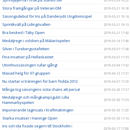
Sprinttjejerna i final på Stafett-SM
2019-05-26 19:22
Stora framgångar på Veteran-DM
2019-05-21 19:18
Säsongsdebut för Iris på Danderyds Ungdomsspel
2019-05-21 19:16
Sprintkväll på Lidingövallen
2019-05-21 19:13
Bra besked i Täby Open
2019-05-21 17:42
Medaljregn i solsken på Mälaröspelen
2019-05-16 17:40
Silver i Turebergsstafetten
2019-05-07 17:38
Fina insatser på Hellaskastet
2019-05-07 17:35
Utomhussäsongen rullar igång!
2019-05-04 17:32
Maxad helg för 07-gruppen
2019-04-12 17:31
Nu startar vi träningen för barn födda 2012
2019-04-07 17:29
Många tog säsongens sista chans att persa!
2019-03-30 17:27
Medaljregn och mångkampsguld i Lilla
2019-03-30 17:25
Hammarbyspelen
Imponerande laginsats i Kraftmätningen
2019-03-30 17:20
Starka insatser i Haninge Open
2019-03-30 17:16
Iris och Ida fixade segern till Stockholm i
2019-03-17 17:08