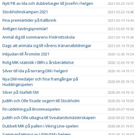
Nytt PB av Ida och dubbelseger till Josefin i helgen
2021-05-23 16:51
Stockholmskampen 2021
2021-05-22 16:48
Fina premiärtider på Källbrink
2021-05-15 16:45
Äntligen tävlingspremiär!
2021-05-09 19:30
Anmäl dig till sommarens Friidrottsskola
2021-03-14 19:28
Dags att anmäla sig till vårens tränarutbildningar
2021-03-14 19:26
Inbjudan till Årsmöte 2021
2020-12-30 19:24
Rolig MIK-statistik i 08fri.s årsberättelse
2020-12-06 19:19
Silver till Ida på terräng-DM i helgen!
2020-10-14 19:17
Nya DM-medaljer och fina framgångar på
2020-09-29 19:15
Huddingespelen
Silver på Stafett-SM
2020-09-14 19:12
Judith och Olle fixade segern till Stockholm
2020-09-14 19:09
Fin utdelning på Brommaspelen
2020-09-07 19:06
Judith och Olle uttagna till Svealandsmästerskapen
2020-09-02 19:04
Dubbelt MIK på pallen i Viking Line-spelen
2020-08-31 19:01
Sammanfattning av USM-JSM i helgen
2020-08-24 18:57