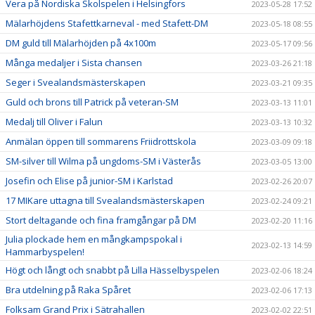
Vera på Nordiska Skolspelen i Helsingfors
2023-05-28 17:52
Mälarhöjdens Stafettkarneval - med Stafett-DM
2023-05-18 08:55
DM guld till Mälarhöjden på 4x100m
2023-05-17 09:56
Många medaljer i Sista chansen
2023-03-26 21:18
Seger i Svealandsmästerskapen
2023-03-21 09:35
Guld och brons till Patrick på veteran-SM
2023-03-13 11:01
Medalj till Oliver i Falun
2023-03-13 10:32
Anmälan öppen till sommarens Friidrottskola
2023-03-09 09:18
SM-silver till Wilma på ungdoms-SM i Västerås
2023-03-05 13:00
Josefin och Elise på junior-SM i Karlstad
2023-02-26 20:07
17 MIKare uttagna till Svealandsmästerskapen
2023-02-24 09:21
Stort deltagande och fina framgångar på DM
2023-02-20 11:16
Julia plockade hem en mångkampspokal i
2023-02-13 14:59
Hammarbyspelen!
Högt och långt och snabbt på Lilla Hässelbyspelen
2023-02-06 18:24
Bra utdelning på Raka Spåret
2023-02-06 17:13
Folksam Grand Prix i Sätrahallen
2023-02-02 22:51