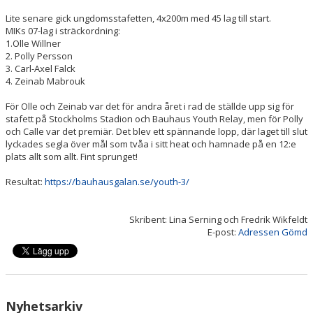
Lite senare gick ungdomsstafetten, 4x200m med 45 lag till start.
MIKs 07-lag i sträckordning:
1.Olle Willner
2. Polly Persson
3. Carl-Axel Falck
4. Zeinab Mabrouk
För Olle och Zeinab var det för andra året i rad de ställde upp sig för
stafett på Stockholms Stadion och Bauhaus Youth Relay, men för Polly
och Calle var det premiär. Det blev ett spännande lopp, där laget till slut
lyckades segla över mål som tvåa i sitt heat och hamnade på en 12:e
plats allt som allt. Fint sprunget!
Resultat:
https://bauhausgalan.se/youth-3/
Skribent: Lina Serning och Fredrik Wikfeldt
E-post:
Adressen Gömd
Nyhetsarkiv