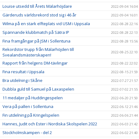
Louise utsedd till Årets Mälarhöjdare
2022-09-04 16:04
Gärderuds världsrekord stod sig i 46 år
2022-09-04 16:01
Wilma på en stark elfteplats vid USM i Uppsala
2022-08-28 22:16
Spännande klubbmatch på Sätra IP
2022-08-28 22:13
Fina framgångar på JSM i Sollentuna
2022-08-28 15:56
Rekordstor trupp från Mälarhöjden till
2022-08-25 22:10
Svealandsmästerskapen!
Rapport från helgens DM-tävlingar
2022-08-22 22:02
Fina resultat i Uppsala
2022-08-15 21:59
Bra utdelning i Skåne
2022-07-27 21:57
Dubbla guld till Samuel på Laxaspelen
2022-07-02 21:55
11 medaljer på Huddingespelen
2022-06-20 21:50
Vera på pallen i Sollentuna
2022-06-12 21:46
Fin utdelning på Kringelspelen
2022-06-06 21:44
Hannes, Judit och Ester i Nordiska Skolspelen 2022
2022-06-03 21:42
Stockholmskampen - del 2
2022-06-02 21:40