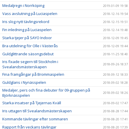
Medaljregn i Norrköping
2019-01-09 19:58
Vass avslutning på Luciaspelen
2018-12-16 19:54
Iris slog nytt tävlingsrekord
2018-12-15 19:51
Fin inledning på Luciaspelen
2018-12-14 19:48
Starka tjejer på SAYO Indoor
2018-12-09 19:45
Bra utdelning för Olle i Västerås
2018-12-09 19:44
Guldglittrande säsongsdebut
2018-11-25 18:40
Iris fixade segern till Stockholm i
2018-09-26 18:37
Svealandsmästerskapen
Fina framgångar på Brommaspelen
2018-09-12 18:33
Guldglans i Nynässpelen
2018-09-02 18:28
Medaljer, pers och fina debuter för 09-gruppen på
2018-09-02 18:26
Björknässpelen
Starka insatser på Tjejernas Kväll
2018-09-02 17:47
Iris uttagen till Svealandsmästerskapen
2018-08-28 17:44
Kommande tävlingar efter sommaren
2018-08-20 17:41
Rapport från veckans tävlingar
2018-08-20 17:39