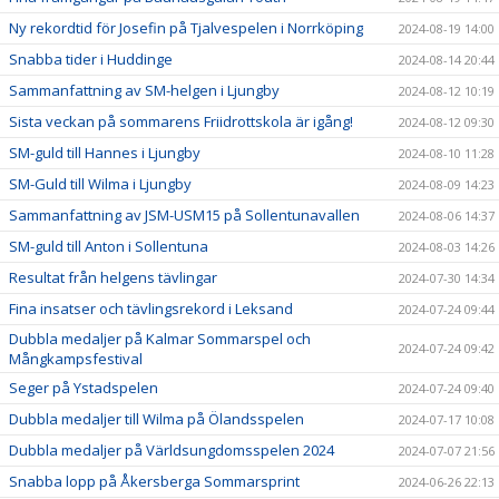
Ny rekordtid för Josefin på Tjalvespelen i Norrköping
2024-08-19 14:00
Snabba tider i Huddinge
2024-08-14 20:44
Sammanfattning av SM-helgen i Ljungby
2024-08-12 10:19
Sista veckan på sommarens Friidrottskola är igång!
2024-08-12 09:30
SM-guld till Hannes i Ljungby
2024-08-10 11:28
SM-Guld till Wilma i Ljungby
2024-08-09 14:23
Sammanfattning av JSM-USM15 på Sollentunavallen
2024-08-06 14:37
SM-guld till Anton i Sollentuna
2024-08-03 14:26
Resultat från helgens tävlingar
2024-07-30 14:34
Fina insatser och tävlingsrekord i Leksand
2024-07-24 09:44
Dubbla medaljer på Kalmar Sommarspel och
2024-07-24 09:42
Mångkampsfestival
Seger på Ystadspelen
2024-07-24 09:40
Dubbla medaljer till Wilma på Ölandsspelen
2024-07-17 10:08
Dubbla medaljer på Världsungdomsspelen 2024
2024-07-07 21:56
Snabba lopp på Åkersberga Sommarsprint
2024-06-26 22:13