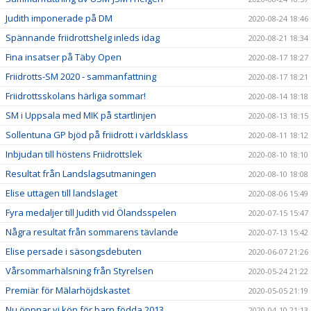
Judith imponerade på DM
2020-08-24 18:46
Spännande friidrottshelg inleds idag
2020-08-21 18:34
Fina insatser på Täby Open
2020-08-17 18:27
Friidrotts-SM 2020 - sammanfattning
2020-08-17 18:21
Friidrottsskolans härliga sommar!
2020-08-14 18:18
SM i Uppsala med MIK på startlinjen
2020-08-13 18:15
Sollentuna GP bjöd på friidrott i världsklass
2020-08-11 18:12
Inbjudan till höstens Friidrottslek
2020-08-10 18:10
Resultat från Landslagsutmaningen
2020-08-10 18:08
Elise uttagen till landslaget
2020-08-06 15:49
Fyra medaljer till Judith vid Ölandsspelen
2020-07-15 15:47
Några resultat från sommarens tävlande
2020-07-13 15:42
Elise persade i säsongsdebuten
2020-06-07 21:26
Vårsommarhälsning från Styrelsen
2020-05-24 21:22
Premiär för Mälarhöjdskastet
2020-05-05 21:19
Nu öppnar vi kön för barn födda 2013
2020-04-10 21:13