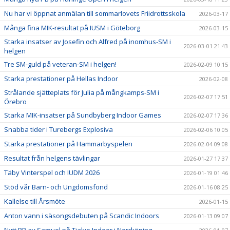
Nu har vi öppnat anmälan till sommarlovets Friidrottsskola
2026-03-17
Många fina MIK-resultat på IUSM i Göteborg
2026-03-15
Starka insatser av Josefin och Alfred på inomhus-SM i
2026-03-01 21:43
helgen
Tre SM-guld på veteran-SM i helgen!
2026-02-09 10:15
Starka prestationer på Hellas Indoor
2026-02-08
Strålande sjätteplats för Julia på mångkamps-SM i
2026-02-07 17:51
Örebro
Starka MIK-insatser på Sundbyberg Indoor Games
2026-02-07 17:36
Snabba tider i Turebergs Explosiva
2026-02-06 10:05
Starka prestationer på Hammarbyspelen
2026-02-04 09:08
Resultat från helgens tävlingar
2026-01-27 17:37
Täby Vinterspel och IUDM 2026
2026-01-19 01:46
Stöd vår Barn- och Ungdomsfond
2026-01-16 08:25
Kallelse till Årsmöte
2026-01-15
Anton vann i säsongsdebuten på Scandic Indoors
2026-01-13 09:07