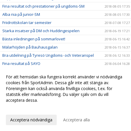
Fina resultat och prestationer på ungdoms-SM
2018-08-05 17:35
Alba nia på junior-SM
2018-08-05 17:30
Friidrottskolan tar semester
2018-07-08 17:27
Starka insatser på DM och Huddingespelen
2018-06-19 17:21
Bästa inledningen på sommarlovet!
2018-06-15 16:42
Mälarhöjden på Bauhausgalan
2018-06-15 16:37
Bra utdelning på Tyresö Ungdoms- och Veteranspel
2018-06-12 16:33
Fina resultat på SAYO
2018-06-04 16:28
Magiskt bra på Mälaröspelen
2018-05-30 16:20
För att hemsidan ska fungera korrekt använder vi nödvändiga
Fin utdelning på Stora Turebergskastet
2018-05-30 16:17
cookies från SportAdmin. Dessa går inte att stänga av.
Nära final på Stafett-SM
Föreningen kan också använda frivilliga cookies, t.ex. för
2018-05-30 16:11
statistik eller marknadsföring. Du väljer själv om du vill
Bra utdelning i Täby Open
2018-05-21 16:09
acceptera dessa.
Fina framgångar på Hellaskastet
2018-05-06 16:06
Anpassa dina val
Starka insatser på Turebergsstafetten
2018-05-06 16:03
Acceptera nödvändiga
Acceptera alla
Löpgruppen är igång!
2018-05-06 16:02
Iris och Olle tog sista chansen att persa inomhus
2018-04-21 16:00