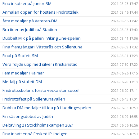
Fina insatser på junior-SM
2021-08-23 17:47
Anmälan öppen för höstens Friidrottslek
2021-08-16 17:44
Åtta medaljer på Veteran-DM
2021-08-15 17:42
Bra tider av Judith på Stadion
2021-08-13 17:40
Dubbelt MIK på pallen i Viking Line-spelen
2021-08-11 17:36
Fina framgångar i Västerås och Sollentuna
2021-08-09 17:32
Final på Stafett-SM
2021-08-01 17:23
Vera följde upp med silver i Kristianstad
2021-07-30 17:20
Fem medaljer i Kalmar
2021-06-26 17:15
Medalj på stafett-DM
2021-06-20 17:13
Friidrottsskolans första vecka stor succé!
2021-06-20 17:11
Friidrottsfest på Sollentunavallen
2021-06-13 17:01
Dubbla DM-medaljer till Ida på Huddingespelen
2021-06-13 16:59
Fin säsongsdebut av Judith
2021-06-09 16:58
Deltävling 2 i Stockholmskampen 2021
2021-06-06 16:56
Fina insatser på Ensked IP i helgen
2021-06-06 16:53