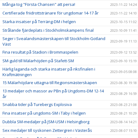
Många tog "Första Chansen" att persa!
2023-11-22 14:24
Certifierade friidrottstränare för ungdomar 14-17 år
2023-11-22 14:10
Starka insatser på Terräng-DM i helgen
2023-10-15 11:02
Strålande fjärdeplats i Stockholmskampens final
2023-10-09 11:41
Seger i Svealandsmästerskapen till Stockholm-Gotland
2023-09-19 11:13
Väst
Fina resultat på Stadion i Brommaspelen
2023-09-12 13:52
SM-guld till Mälarhöjden på Stafett-SM
2023-09-10 15:19
Härlig laganda och starka insatser på riksfinalen i
2023-09-05 08:08
Kraftmätningen
15 Mälarhöjdare uttagna till Regionsmästerskapen
2023-08-30 19:18
13 medaljer och massor av PBn på Ungdoms-DM 12-14
2023-08-29 16:59
år
Snabba tider på Turebergs Explosiva
2023-08-23 21:08
Fina insatser på ungdoms-SM i Täby i helgen
2023-08-21 10:29
Dubbla SM-medaljer på JSM-USM i Helsingborg
2023-08-14 14:21
Sex medaljer till syskonen Zettergren i Västerås
2023-08-07 15:10