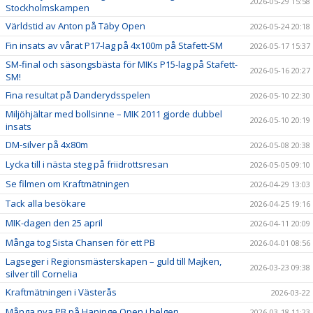
2026-05-29 15:58
Stockholmskampen
Världstid av Anton på Täby Open
2026-05-24 20:18
Fin insats av vårat P17-lag på 4x100m på Stafett-SM
2026-05-17 15:37
SM-final och säsongsbästa för MIKs P15-lag på Stafett-
2026-05-16 20:27
SM!
Fina resultat på Danderydsspelen
2026-05-10 22:30
Miljöhjältar med bollsinne – MIK 2011 gjorde dubbel
2026-05-10 20:19
insats
DM-silver på 4x80m
2026-05-08 20:38
Lycka till i nästa steg på friidrottsresan
2026-05-05 09:10
Se filmen om Kraftmätningen
2026-04-29 13:03
Tack alla besökare
2026-04-25 19:16
MIK-dagen den 25 april
2026-04-11 20:09
Många tog Sista Chansen för ett PB
2026-04-01 08:56
Lagseger i Regionsmästerskapen – guld till Majken,
2026-03-23 09:38
silver till Cornelia
Kraftmätningen i Västerås
2026-03-22
Många nya PB på Haninge Open i helgen
2026-03-18 11:23