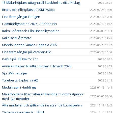
15 Mälarhöjdare uttagna till Stockholms distriktslag!
2025-02-25
Brons och elfetplats på ISM i Växjö
2025-02-24 14:30
Fina framgångar i helgen
2025-02-17 17:10
Hammarbyspelen 2025, 7-9 februari
2025-02-10 14:42
Raka Spåret och Lilla Hässelbyspelen
2025-02-03 15:03
Kallelse til Årsmöte
2025-01-28 14:27
Mondo Indoor Games Uppsala 2025
2025-01-27 16:32
Fina framgångar på Veteran-DM
2025-01-27 16:30
Debut på 3000m för Tor
2025-01-25
Annika uttagen till utbildningen Elitcoach 2028
2025-01-23
Sju DM-medaljer
2025-01-20
Turebergs Explosiva #2
2025-01-15
Medaljregn i Huddinge
2025-01-13 14:44
Mälarhöjdens IK attraherar framtida friidrottsstjärnor
2025-01-03 03:10
med nya metoder
Åtta medaljer och glittrande insatser på Luciaspelen
2024-12-18 13:42
Tävlingssäsongen är igång!
2024-12-11 15:27