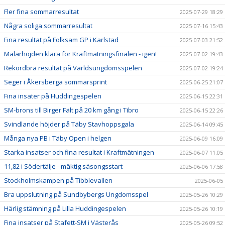
Fler fina sommarresultat
2025-07-29 18:29
Några soliga sommarresultat
2025-07-16 15:43
Fina resultat på Folksam GP i Karlstad
2025-07-03 21:52
Mälarhöjden klara för Kraftmätningsfinalen - igen!
2025-07-02 19:43
Rekordbra resultat på Världsungdomsspelen
2025-07-02 19:24
Seger i Åkersberga sommarsprint
2025-06-25 21:07
Fina insater på Huddingespelen
2025-06-15 22:31
SM-brons till Birger Fält på 20 km gång i Tibro
2025-06-15 22:26
Svindlande höjder på Täby Stavhoppsgala
2025-06-14 09:45
Många nya PB i Täby Open i helgen
2025-06-09 16:09
Starka insatser och fina resultat i Kraftmätningen
2025-06-07 11:05
11,82 i Södertälje - mäktig säsongsstart
2025-06-06 17:58
Stockholmskampen på Tibblevallen
2025-06-05
Bra uppslutning på Sundbybergs Ungdomsspel
2025-05-26 10:29
Härlig stämning på Lilla Huddingespelen
2025-05-26 10:19
Fina insatser på Stafett-SM i Västerås
2025-05-26 09:52