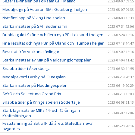
Seger i B-finalen på Folksam GP i Malmö
2023-08-07 09:55
Medaljregn på Veteran-SM i Göteborg i helgen
2023-08-07 09:33
Nytt fint lopp på Viking Line spelen
2023-08-03 16:30
Starka insatser på SM i Söderhamn
2023-07-31 12:06
Dubbla guld i Skåne och flera nya PB i Leksand i helgen
2023-07-24 15:16
Fina resultat och nya PBn på Öland och i Tumba i helgen
2023-07-18 14:47
Resultat från veckans tävlingar
2023-07-07 15:16
Starka insatser av MIK på Världsungdomsspelen
2023-07-04 11:42
Snabba tider i Åkersberga
2023-06-30 14:55
Medaljrekord i Visby på Gutegalan
2023-06-19 20:37
Starka insatser på Huddingespelen
2023-06-19 20:29
SAYO och Sollentuna Grand Prix
2023-06-13 16:03
Snabba tider på Kringelspelen i Södertälje
2023-06-08 21:13
Stark laginsats av MIKs 14- och 15-åringar i
2023-06-07 17:06
Kraftmätningen
Feststämning på Sätra IP då årets Stafettkarneval
2023-05-28 20:16
avgordes