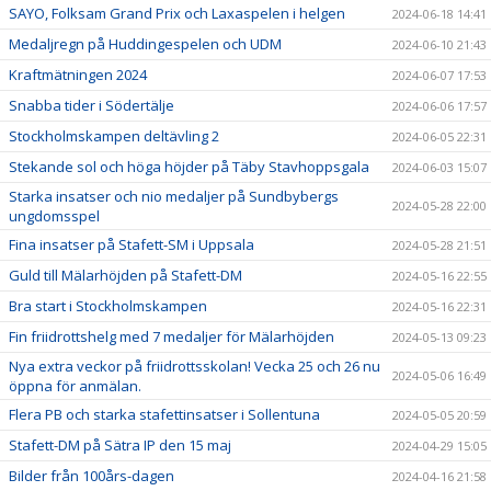
SAYO, Folksam Grand Prix och Laxaspelen i helgen
2024-06-18 14:41
Medaljregn på Huddingespelen och UDM
2024-06-10 21:43
Kraftmätningen 2024
2024-06-07 17:53
Snabba tider i Södertälje
2024-06-06 17:57
Stockholmskampen deltävling 2
2024-06-05 22:31
Stekande sol och höga höjder på Täby Stavhoppsgala
2024-06-03 15:07
Starka insatser och nio medaljer på Sundbybergs
2024-05-28 22:00
ungdomsspel
Fina insatser på Stafett-SM i Uppsala
2024-05-28 21:51
Guld till Mälarhöjden på Stafett-DM
2024-05-16 22:55
Bra start i Stockholmskampen
2024-05-16 22:31
Fin friidrottshelg med 7 medaljer för Mälarhöjden
2024-05-13 09:23
Nya extra veckor på friidrottsskolan! Vecka 25 och 26 nu
2024-05-06 16:49
öppna för anmälan.
Flera PB och starka stafettinsatser i Sollentuna
2024-05-05 20:59
Stafett-DM på Sätra IP den 15 maj
2024-04-29 15:05
Bilder från 100års-dagen
2024-04-16 21:58