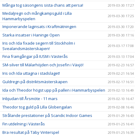
Många tog säsongens sista chans att persa!
2019-03-30 17:27
Medaljregn och mångkampsguld i Lilla
2019-03-30 17:25
Hammarbyspelen
Imponerande laginsats i Kraftmätningen
2019-03-30 17:20
Starka insatser i Haninge Open
2019-03-30 17:16
Iris och Ida fixade segern till Stockholm i
2019-03-17 17:08
Svealandsmästerskapen!
Fina framgångar på IUSM i Västerås
2019-03-13 17:04
SM-silver till Mälarhöjden och Josefin i Växjö!
2019-02-23 16:57
Iris och Ida uttagna i stadslaget!
2019-02-21 16:54
Guldregn på distriktsmästerskapen
2019-02-17 16:51
Ida och Theodor högst upp på pallen i Hammarbyspelen
2019-02-13 16:49
Inbjudan till Årsmöte - 11 mars
2019-02-10 16:47
Theodor tog guld på Lilla Globengalan
2019-02-08 16:46
Strålande prestationer på Scandic Indoor Games
2019-01-29 16:43
Fin utdelning i Västerås
2019-01-25 16:41
Bra resultat på Täby Vinterspel
2019-01-25 16:39