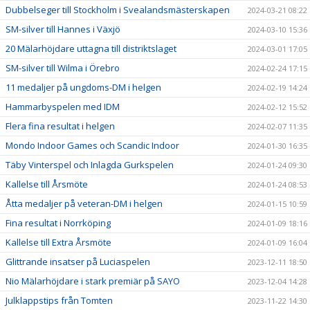
Dubbelseger till Stockholm i Svealandsmästerskapen
2024-03-21 08:22
SM-silver till Hannes i Växjö
2024-03-10 15:36
20 Mälarhöjdare uttagna till distriktslaget
2024-03-01 17:05
SM-silver till Wilma i Örebro
2024-02-24 17:15
11 medaljer på ungdoms-DM i helgen
2024-02-19 14:24
Hammarbyspelen med IDM
2024-02-12 15:52
Flera fina resultat i helgen
2024-02-07 11:35
Mondo Indoor Games och Scandic Indoor
2024-01-30 16:35
Täby Vinterspel och Inlagda Gurkspelen
2024-01-24 09:30
Kallelse till Årsmöte
2024-01-24 08:53
Åtta medaljer på veteran-DM i helgen
2024-01-15 10:59
Fina resultat i Norrköping
2024-01-09 18:16
Kallelse till Extra Årsmöte
2024-01-09 16:04
Glittrande insatser på Luciaspelen
2023-12-11 18:50
Nio Mälarhöjdare i stark premiär på SAYO
2023-12-04 14:28
Julklappstips från Tomten
2023-11-22 14:30