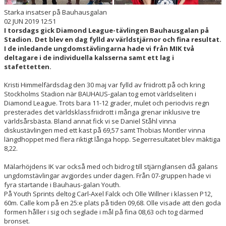
Starka insatser på Bauhausgalan
02 JUN 2019 12:51
I torsdags gick Diamond League-tävlingen Bauhausgalan på
Stadion. Det blev en dag fylld av världstjärnor och fina resultat.
I de inledande ungdomstävlingarna hade vi från MIK två
deltagare i de individuella kalsserna samt ett lag i
stafettetten.
Kristi Himmelfärdsdag den 30 maj var fylld av friidrott på och kring
Stockholms Stadion när BAUHAUS-galan tog emot världseliten i
Diamond League. Trots bara 11-12 grader, mulet och periodvis regn
presterades det världsklassfriidrott i många grenar inklusive tre
världsårsbästa. Bland annat fick vi se Daniel Ståhl vinna
diskustävlingen med ett kast på 69,57 samt Thobias Montler vinna
längdhoppet med flera riktigt långa hopp. Segerresultatet blev mäktiga
8,22.
Mälarhöjdens IK var också med och bidrog till stjärnglansen då galans
ungdomstävlingar avgjordes under dagen. Från 07-gruppen hade vi
fyra startande i Bauhaus-galan Youth.
På Youth Sprints deltog Carl-Axel Falck och Olle Willner i klassen P12,
60m. Calle kom på en 25:e plats på tiden 09,68. Olle visade att den goda
formen håller i sig och seglade i mål på fina 08,63 och tog därmed
bronset.