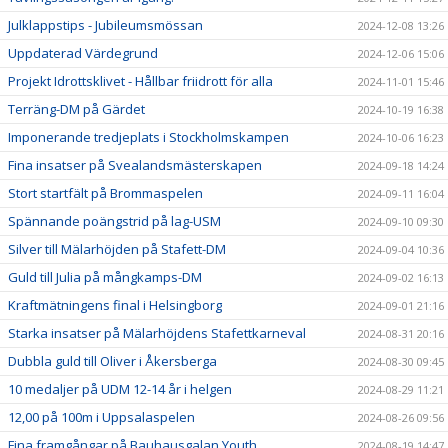
Julklappstips - Jubileumsmössan
2024-12-08 13:26
Uppdaterad Värdegrund
2024-12-06 15:06
Projekt Idrottsklivet - Hållbar friidrott för alla
2024-11-01 15:46
Terräng-DM på Gärdet
2024-10-19 16:38
Imponerande tredjeplats i Stockholmskampen
2024-10-06 16:23
Fina insatser på Svealandsmästerskapen
2024-09-18 14:24
Stort startfält på Brommaspelen
2024-09-11 16:04
Spännande poängstrid på lag-USM
2024-09-10 09:30
Silver till Mälarhöjden på Stafett-DM
2024-09-04 10:36
Guld till Julia på mångkamps-DM
2024-09-02 16:13
Kraftmätningens final i Helsingborg
2024-09-01 21:16
Starka insatser på Mälarhöjdens Stafettkarneval
2024-08-31 20:16
Dubbla guld till Oliver i Åkersberga
2024-08-30 09:45
10 medaljer på UDM 12-14 år i helgen
2024-08-29 11:21
12,00 på 100m i Uppsalaspelen
2024-08-26 09:56
Fina framgångar på Bauhausgalan Youth
2024-08-19 14:47