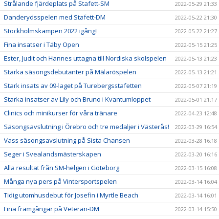
Strålande fjärdeplats på Stafett-SM
2022-05-29 21:33
Danderydsspelen med Stafett-DM
2022-05-22 21:30
Stockholmskampen 2022 igång!
2022-05-22 21:27
Fina insatser i Täby Open
2022-05-15 21:25
Ester, Judit och Hannes uttagna till Nordiska skolspelen
2022-05-13 21:23
Starka säsongsdebutanter på Mälaröspelen
2022-05-13 21:21
Stark insats av 09-laget på Turebergsstafetten
2022-05-07 21:19
Starka insatser av Lily och Bruno i Kvantumloppet
2022-05-01 21:17
Clinics och minikurser för våra tränare
2022-04-23 12:48
Säsongsavslutning i Örebro och tre medaljer i Västerås!
2022-03-29 16:54
Vass säsongsavslutning på Sista Chansen
2022-03-28 16:18
Seger i Svealandsmästerskapen
2022-03-20 16:16
Alla resultat från SM-helgen i Göteborg
2022-03-15 16:08
Många nya pers på Vintersportspelen
2022-03-14 16:04
Tidig utomhusdebut för Josefin i Myrtle Beach
2022-03-14 16:01
Fina framgångar på Veteran-DM
2022-03-14 15:50