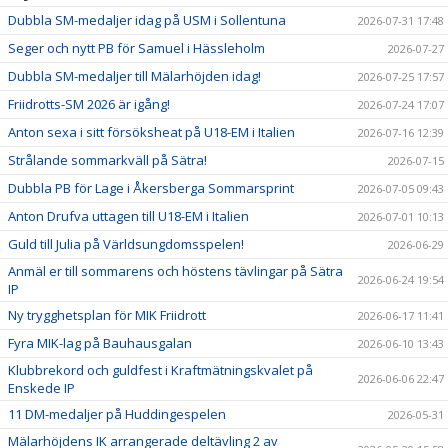
Dubbla SM-medaljer idag på USM i Sollentuna
2026-07-31 17:48
Seger och nytt PB för Samuel i Hässleholm
2026-07-27
Dubbla SM-medaljer till Mälarhöjden idag!
2026-07-25 17:57
Friidrotts-SM 2026 är igång!
2026-07-24 17:07
Anton sexa i sitt försöksheat på U18-EM i Italien
2026-07-16 12:39
Strålande sommarkväll på Sätra!
2026-07-15
Dubbla PB för Lage i Åkersberga Sommarsprint
2026-07-05 09:43
Anton Drufva uttagen till U18-EM i Italien
2026-07-01 10:13
Guld till Julia på Världsungdomsspelen!
2026-06-29
Anmäl er till sommarens och höstens tävlingar på Sätra
2026-06-24 19:54
IP
Ny trygghetsplan för MIK Friidrott
2026-06-17 11:41
Fyra MIK-lag på Bauhausgalan
2026-06-10 13:43
Klubbrekord och guldfest i Kraftmätningskvalet på
2026-06-06 22:47
Enskede IP
11 DM-medaljer på Huddingespelen
2026-05-31
Mälarhöjdens IK arrangerade deltävling 2 av