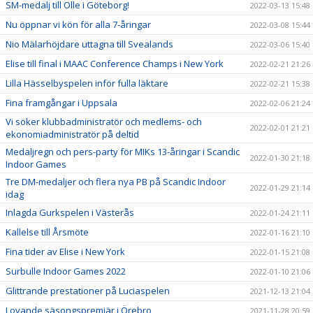
SM-medalj till Olle i Göteborg!
2022-03-13 15:48
Nu öppnar vi kön för alla 7-åringar
2022-03-08 15:44
Nio Mälarhöjdare uttagna till Svealands
2022-03-06 15:40
Elise till final i MAAC Conference Champs i New York
2022-02-21 21:26
Lilla Hässelbyspelen inför fulla läktare
2022-02-21 15:38
Fina framgångar i Uppsala
2022-02-06 21:24
Vi söker klubbadministratör och medlems- och
2022-02-01 21:21
ekonomiadministratör på deltid
Medaljregn och pers-party för MIKs 13-åringar i Scandic
2022-01-30 21:18
Indoor Games
Tre DM-medaljer och flera nya PB på Scandic Indoor
2022-01-29 21:14
idag
Inlagda Gurkspelen i Västerås
2022-01-24 21:11
Kallelse till Årsmöte
2022-01-16 21:10
Fina tider av Elise i New York
2022-01-15 21:08
Surbulle Indoor Games 2022
2022-01-10 21:06
Glittrande prestationer på Luciaspelen
2021-12-13 21:04
Lovande säsongspremiär i Örebro
2021-11-28 20:59