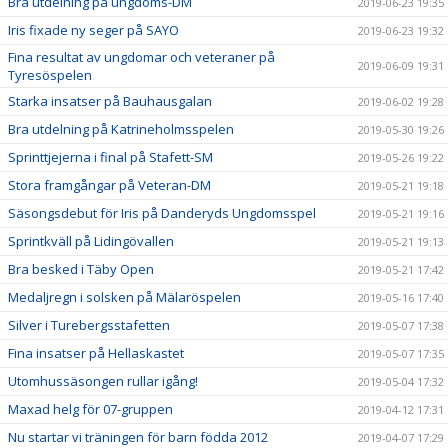
Bra utdelning på ungdoms-DM
2019-06-23 19:35
Iris fixade ny seger på SAYO
2019-06-23 19:32
Fina resultat av ungdomar och veteraner på
2019-06-09 19:31
Tyresöspelen
Starka insatser på Bauhausgalan
2019-06-02 19:28
Bra utdelning på Katrineholmsspelen
2019-05-30 19:26
Sprinttjejerna i final på Stafett-SM
2019-05-26 19:22
Stora framgångar på Veteran-DM
2019-05-21 19:18
Säsongsdebut för Iris på Danderyds Ungdomsspel
2019-05-21 19:16
Sprintkväll på Lidingövallen
2019-05-21 19:13
Bra besked i Täby Open
2019-05-21 17:42
Medaljregn i solsken på Mälaröspelen
2019-05-16 17:40
Silver i Turebergsstafetten
2019-05-07 17:38
Fina insatser på Hellaskastet
2019-05-07 17:35
Utomhussäsongen rullar igång!
2019-05-04 17:32
Maxad helg för 07-gruppen
2019-04-12 17:31
Nu startar vi träningen för barn födda 2012
2019-04-07 17:29