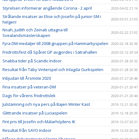
Styrelsen informerar angående Corona - 2 april
2020-04-02 21:16
Strålande insatser av Elise och Josefin på junior-SM i
2020-03-01 21:05
helgen!
Noah, Judith och Zeinab uttagna till
2020-02-22 21:02
Svealandsmästerskapen
Fyra DM-medaljer till 2008-gruppen på Hammarbyspelen
2020-02-18 20:59
Friidrottsfest då Spåret GP avgjordes i Sätrahallen
2020-02-12 20:54
Snabba tider på Scandic Indoor
2020-01-28 20:52
Resultat från Täby Vinterspel och Inlagda Gurkspelen
2020-01-28 20:50
Inbjudan till Årsmöte 2020
2020-01-27 20:48
Fina insatser på veteran-DM
2020-01-21 20:47
Dags för vårens friidrottslek
2020-01-21 20:44
Julstämning och nya pers på Bajen Winter Kast
2019-12-21 20:42
Glittrande insatser på Luciaspelen
2019-12-18 20:39
Fint pris till Josefin och Mälarhöjdens IK
2019-12-07 20:31
Resultat från SAYO Indoor
2019-12-03 20:28