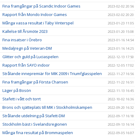
Fina framgångar på Scandic Indoor Games
2023-02-02 20:56
Rapport från Mondo Indoor Games
2023-02-02 20:20
Många vassa resultat i Täby Vinterspel
2023-01-23 11:05
Kallelse till Årsmöte 2023
2023-01-20 15:08
Fina insatser i Örebro
2023-01-16 14:54
Medaljregn på Veteran-DM
2023-01-16 14:25
Glitter och guld på Luciaspelen
2022-12-13 17:50
Rapport från SAYO indoor
2022-12-05 17:02
Strålande innepremiär för MIK 2009 i Triumfglasspelen
2022-11-27 16:56
Fina framgångar på Första Chansen
2022-11-22 16:51
Läger på Bosön
2022-11-13 16:45
Stafett i vått och torrt
2022-10-02 16:36
Brons och sjätteplats till MIK i Stockholmskampen
2022-09-20 16:32
Strålande utdelning på Stafett-DM
2022-09-17 16:18
Stockholm bäst i Svelandsregionen
2022-09-13 16:14
Många fina resultat på Brommaspelen
2022-09-05 16:07