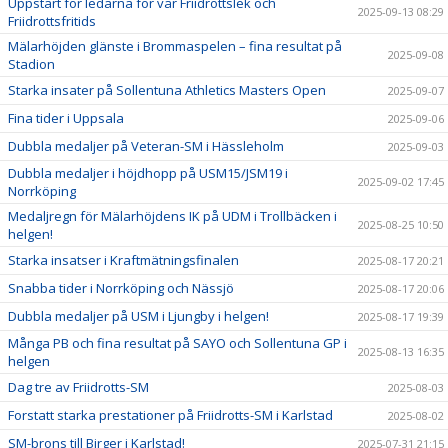
Uppstart för ledarna för vår Friidrottslek och
2025-09-13 08:29
Friidrottsfritids
Mälarhöjden glänste i Brommaspelen – fina resultat på
2025-09-08
Stadion
Starka insater på Sollentuna Athletics Masters Open
2025-09-07
Fina tider i Uppsala
2025-09-06
Dubbla medaljer på Veteran-SM i Hässleholm
2025-09-03
Dubbla medaljer i höjdhopp på USM15/JSM19 i
2025-09-02 17:45
Norrköping
Medaljregn för Mälarhöjdens IK på UDM i Trollbäcken i
2025-08-25 10:50
helgen!
Starka insatser i Kraftmätningsfinalen
2025-08-17 20:21
Snabba tider i Norrköping och Nässjö
2025-08-17 20:06
Dubbla medaljer på USM i Ljungby i helgen!
2025-08-17 19:39
Många PB och fina resultat på SAYO och Sollentuna GP i
2025-08-13 16:35
helgen
Dag tre av Friidrotts-SM
2025-08-03
Forstatt starka prestationer på Friidrotts-SM i Karlstad
2025-08-02
SM-brons till Birger i Karlstad!
2025-07-31 21:15