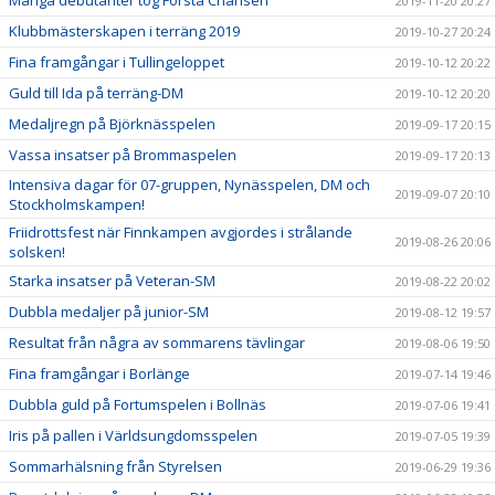
Många debutanter tog Första Chansen
2019-11-20 20:27
Klubbmästerskapen i terräng 2019
2019-10-27 20:24
Fina framgångar i Tullingeloppet
2019-10-12 20:22
Guld till Ida på terräng-DM
2019-10-12 20:20
Medaljregn på Björknässpelen
2019-09-17 20:15
Vassa insatser på Brommaspelen
2019-09-17 20:13
Intensiva dagar för 07-gruppen, Nynässpelen, DM och
2019-09-07 20:10
Stockholmskampen!
Friidrottsfest när Finnkampen avgjordes i strålande
2019-08-26 20:06
solsken!
Starka insatser på Veteran-SM
2019-08-22 20:02
Dubbla medaljer på junior-SM
2019-08-12 19:57
Resultat från några av sommarens tävlingar
2019-08-06 19:50
Fina framgångar i Borlänge
2019-07-14 19:46
Dubbla guld på Fortumspelen i Bollnäs
2019-07-06 19:41
Iris på pallen i Världsungdomsspelen
2019-07-05 19:39
Sommarhälsning från Styrelsen
2019-06-29 19:36