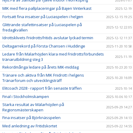
Nytt PB av Samuel på Tjalve Indoor i Norrköping
2026-01-07
MIK med flera pallplaceringar på Bajen Vinterkast
2025-12-19
Fortsatt fina insatser på Luciaspelen i helgen
2025-12-15 19:25
Glittrande stafettinsatser på Luciaspelen på
2025-12-12 22:05
fredagkvällen
Idrottsklivets Friidrottsfritids avslutar lyckad termin
2025-12-12 11:37
Deltagarrekord på Första Chansen i Huddinge
2025-11-20 10:58
Ledare från Mälarhöjden klara med Friidrottsförbundets
2025-11-19
tränarutbildning steg 3
Rekordmånga ledare på årets MIK-middag
2025-10-23 20:13
Tränare och aktiva från MIK Friidrott i helgens
2025-10-20 16:09
Tränarforum och utvecklingsträff
Elitcoach 2028 - rapport från senaste träffen
2025-10-14
Final i Stockholmskampen
2025-10-06 10:17
Starka resultat av Mälarhöjden på
2025-09-29 14:27
Regionsmästerskapen
Fina insatser på Björknässpelen
2025-09-29 14:13
Med anledning av Fritidskortet
2025-09-22 14:55