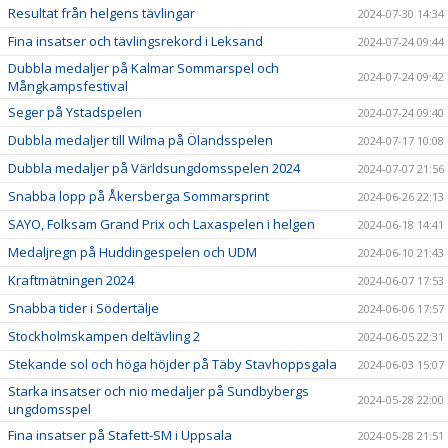
Resultat från helgens tävlingar
2024-07-30 14:34
Fina insatser och tävlingsrekord i Leksand
2024-07-24 09:44
Dubbla medaljer på Kalmar Sommarspel och
2024-07-24 09:42
Mångkampsfestival
Seger på Ystadspelen
2024-07-24 09:40
Dubbla medaljer till Wilma på Ölandsspelen
2024-07-17 10:08
Dubbla medaljer på Världsungdomsspelen 2024
2024-07-07 21:56
Snabba lopp på Åkersberga Sommarsprint
2024-06-26 22:13
SAYO, Folksam Grand Prix och Laxaspelen i helgen
2024-06-18 14:41
Medaljregn på Huddingespelen och UDM
2024-06-10 21:43
Kraftmätningen 2024
2024-06-07 17:53
Snabba tider i Södertälje
2024-06-06 17:57
Stockholmskampen deltävling 2
2024-06-05 22:31
Stekande sol och höga höjder på Täby Stavhoppsgala
2024-06-03 15:07
Starka insatser och nio medaljer på Sundbybergs
2024-05-28 22:00
ungdomsspel
Fina insatser på Stafett-SM i Uppsala
2024-05-28 21:51