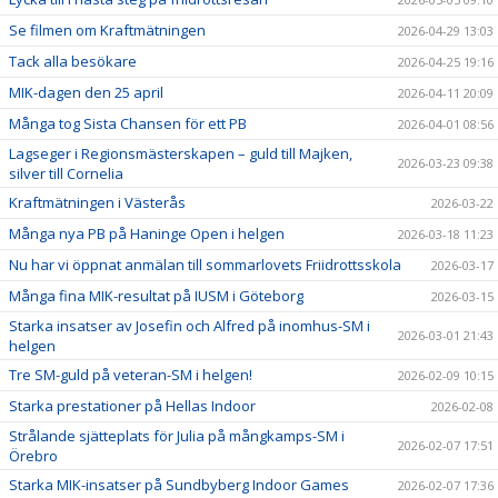
Se filmen om Kraftmätningen
2026-04-29 13:03
Tack alla besökare
2026-04-25 19:16
MIK-dagen den 25 april
2026-04-11 20:09
Många tog Sista Chansen för ett PB
2026-04-01 08:56
Lagseger i Regionsmästerskapen – guld till Majken,
2026-03-23 09:38
silver till Cornelia
Kraftmätningen i Västerås
2026-03-22
Många nya PB på Haninge Open i helgen
2026-03-18 11:23
Nu har vi öppnat anmälan till sommarlovets Friidrottsskola
2026-03-17
Många fina MIK-resultat på IUSM i Göteborg
2026-03-15
Starka insatser av Josefin och Alfred på inomhus-SM i
2026-03-01 21:43
helgen
Tre SM-guld på veteran-SM i helgen!
2026-02-09 10:15
Starka prestationer på Hellas Indoor
2026-02-08
Strålande sjätteplats för Julia på mångkamps-SM i
2026-02-07 17:51
Örebro
Starka MIK-insatser på Sundbyberg Indoor Games
2026-02-07 17:36