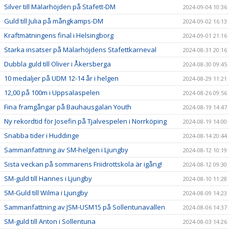
Silver till Mälarhöjden på Stafett-DM
2024-09-04 10:36
Guld till Julia på mångkamps-DM
2024-09-02 16:13
Kraftmätningens final i Helsingborg
2024-09-01 21:16
Starka insatser på Mälarhöjdens Stafettkarneval
2024-08-31 20:16
Dubbla guld till Oliver i Åkersberga
2024-08-30 09:45
10 medaljer på UDM 12-14 år i helgen
2024-08-29 11:21
12,00 på 100m i Uppsalaspelen
2024-08-26 09:56
Fina framgångar på Bauhausgalan Youth
2024-08-19 14:47
Ny rekordtid för Josefin på Tjalvespelen i Norrköping
2024-08-19 14:00
Snabba tider i Huddinge
2024-08-14 20:44
Sammanfattning av SM-helgen i Ljungby
2024-08-12 10:19
Sista veckan på sommarens Friidrottskola är igång!
2024-08-12 09:30
SM-guld till Hannes i Ljungby
2024-08-10 11:28
SM-Guld till Wilma i Ljungby
2024-08-09 14:23
Sammanfattning av JSM-USM15 på Sollentunavallen
2024-08-06 14:37
SM-guld till Anton i Sollentuna
2024-08-03 14:26