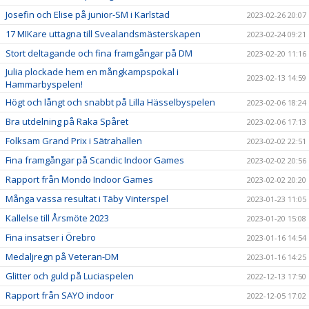
Josefin och Elise på junior-SM i Karlstad
2023-02-26 20:07
17 MIKare uttagna till Svealandsmästerskapen
2023-02-24 09:21
Stort deltagande och fina framgångar på DM
2023-02-20 11:16
Julia plockade hem en mångkampspokal i
2023-02-13 14:59
Hammarbyspelen!
Högt och långt och snabbt på Lilla Hässelbyspelen
2023-02-06 18:24
Bra utdelning på Raka Spåret
2023-02-06 17:13
Folksam Grand Prix i Sätrahallen
2023-02-02 22:51
Fina framgångar på Scandic Indoor Games
2023-02-02 20:56
Rapport från Mondo Indoor Games
2023-02-02 20:20
Många vassa resultat i Täby Vinterspel
2023-01-23 11:05
Kallelse till Årsmöte 2023
2023-01-20 15:08
Fina insatser i Örebro
2023-01-16 14:54
Medaljregn på Veteran-DM
2023-01-16 14:25
Glitter och guld på Luciaspelen
2022-12-13 17:50
Rapport från SAYO indoor
2022-12-05 17:02