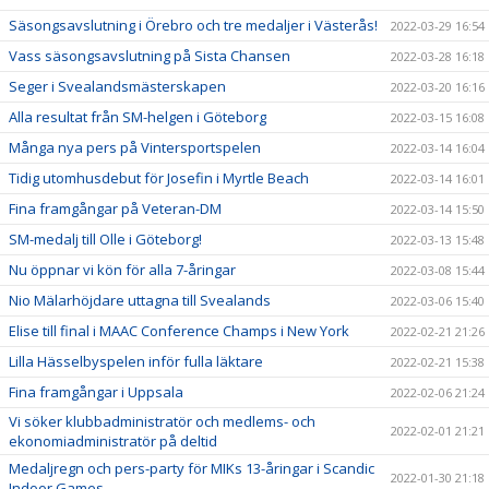
Säsongsavslutning i Örebro och tre medaljer i Västerås!
2022-03-29 16:54
Vass säsongsavslutning på Sista Chansen
2022-03-28 16:18
Seger i Svealandsmästerskapen
2022-03-20 16:16
Alla resultat från SM-helgen i Göteborg
2022-03-15 16:08
Många nya pers på Vintersportspelen
2022-03-14 16:04
Tidig utomhusdebut för Josefin i Myrtle Beach
2022-03-14 16:01
Fina framgångar på Veteran-DM
2022-03-14 15:50
SM-medalj till Olle i Göteborg!
2022-03-13 15:48
Nu öppnar vi kön för alla 7-åringar
2022-03-08 15:44
Nio Mälarhöjdare uttagna till Svealands
2022-03-06 15:40
Elise till final i MAAC Conference Champs i New York
2022-02-21 21:26
Lilla Hässelbyspelen inför fulla läktare
2022-02-21 15:38
Fina framgångar i Uppsala
2022-02-06 21:24
Vi söker klubbadministratör och medlems- och
2022-02-01 21:21
ekonomiadministratör på deltid
Medaljregn och pers-party för MIKs 13-åringar i Scandic
2022-01-30 21:18
Indoor Games