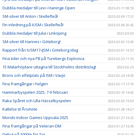
Dubbla medaljer till Levi i Haninge Open
2025-03-11 08:55
SM-silver till Anton i Skellefteå!
2025-03-09 17:21
Fin inledning på IUSM i Skellefteå!
2025-03-08 20:42
Dubbla medaljer till Julia i Linköping
2025-03-03
SM-silver till Hannes i Göteborg!
2025-03-02 15:30
Rapport från IUSM17-IJSM i Göteborg idag
2025-03-01 16:57
Fina tider och nya PB på Turebergs Explosiva
2025-02-25 11:35
15 Mälarhöjdare uttagna till Stockholms distriktslag!
2025-02-25
Brons och elfetplats på ISM i Växjö
2025-02-24 14:30
Fina framgångar i helgen
2025-02-17 17:10
Hammarbyspelen 2025, 7-9 februari
2025-02-10 14:42
Raka Spåret och Lilla Hässelbyspelen
2025-02-03 15:03
Kallelse til Årsmöte
2025-01-28 14:27
Mondo Indoor Games Uppsala 2025
2025-01-27 16:32
Fina framgångar på Veteran-DM
2025-01-27 16:30
Debut på 3000m för Tor
2025-01-25