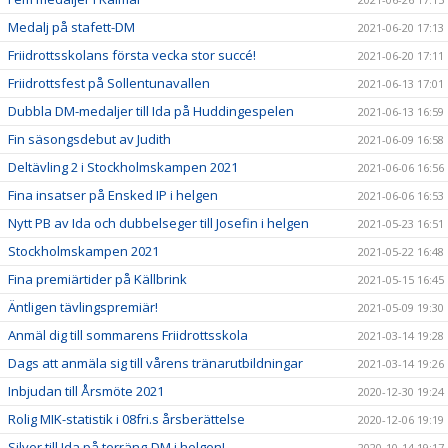
Medalj på stafett-DM
2021-06-20 17:13
Friidrottsskolans första vecka stor succé!
2021-06-20 17:11
Friidrottsfest på Sollentunavallen
2021-06-13 17:01
Dubbla DM-medaljer till Ida på Huddingespelen
2021-06-13 16:59
Fin säsongsdebut av Judith
2021-06-09 16:58
Deltävling 2 i Stockholmskampen 2021
2021-06-06 16:56
Fina insatser på Ensked IP i helgen
2021-06-06 16:53
Nytt PB av Ida och dubbelseger till Josefin i helgen
2021-05-23 16:51
Stockholmskampen 2021
2021-05-22 16:48
Fina premiärtider på Källbrink
2021-05-15 16:45
Äntligen tävlingspremiär!
2021-05-09 19:30
Anmäl dig till sommarens Friidrottsskola
2021-03-14 19:28
Dags att anmäla sig till vårens tränarutbildningar
2021-03-14 19:26
Inbjudan till Årsmöte 2021
2020-12-30 19:24
Rolig MIK-statistik i 08fri.s årsberättelse
2020-12-06 19:19
Silver till Ida på terräng-DM i helgen!
2020-10-14 19:17