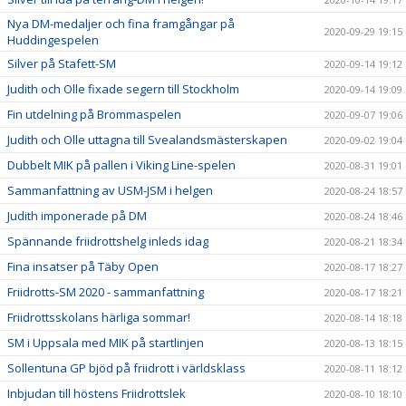
Nya DM-medaljer och fina framgångar på
2020-09-29 19:15
Huddingespelen
Silver på Stafett-SM
2020-09-14 19:12
Judith och Olle fixade segern till Stockholm
2020-09-14 19:09
Fin utdelning på Brommaspelen
2020-09-07 19:06
Judith och Olle uttagna till Svealandsmästerskapen
2020-09-02 19:04
Dubbelt MIK på pallen i Viking Line-spelen
2020-08-31 19:01
Sammanfattning av USM-JSM i helgen
2020-08-24 18:57
Judith imponerade på DM
2020-08-24 18:46
Spännande friidrottshelg inleds idag
2020-08-21 18:34
Fina insatser på Täby Open
2020-08-17 18:27
Friidrotts-SM 2020 - sammanfattning
2020-08-17 18:21
Friidrottsskolans härliga sommar!
2020-08-14 18:18
SM i Uppsala med MIK på startlinjen
2020-08-13 18:15
Sollentuna GP bjöd på friidrott i världsklass
2020-08-11 18:12
Inbjudan till höstens Friidrottslek
2020-08-10 18:10