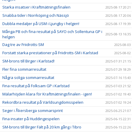
Starka insatser i Kraftmätningsfinalen
2025-08-17 20:21
Snabba tider i Norrköping och Nässjö
2025-08-17 20:06
Dubbla medaljer på USM i Ljungby i helgen!
2025-08-17 19:39
Många PB och fina resultat på SAYO och Sollentuna GP i
2025-08-13 16:35
helgen
Dag tre av Friidrotts-SM
2025-08-03
Forstatt starka prestationer på Friidrotts-SM i Karlstad
2025-08-02
SM-brons till Birger i Karlstad!
2025-07-31 21:15
Fler fina sommarresultat
2025-07-29 18:29
Några soliga sommarresultat
2025-07-16 15:43
Fina resultat på Folksam GP i Karlstad
2025-07-03 21:52
Mälarhöjden klara för Kraftmätningsfinalen - igen!
2025-07-02 19:43
Rekordbra resultat på Världsungdomsspelen
2025-07-02 19:24
Seger i Åkersberga sommarsprint
2025-06-25 21:07
Fina insater på Huddingespelen
2025-06-15 22:31
SM-brons till Birger Fält på 20 km gång i Tibro
2025-06-15 22:26