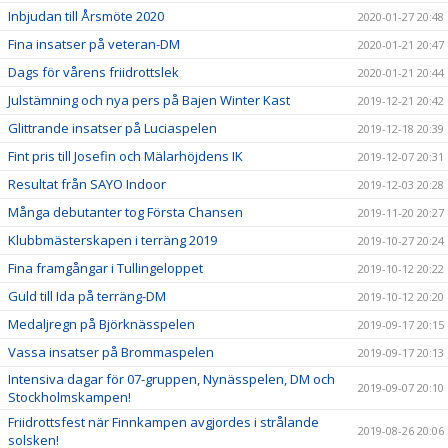
Inbjudan till Årsmöte 2020
2020-01-27 20:48
Fina insatser på veteran-DM
2020-01-21 20:47
Dags för vårens friidrottslek
2020-01-21 20:44
Julstämning och nya pers på Bajen Winter Kast
2019-12-21 20:42
Glittrande insatser på Luciaspelen
2019-12-18 20:39
Fint pris till Josefin och Mälarhöjdens IK
2019-12-07 20:31
Resultat från SAYO Indoor
2019-12-03 20:28
Många debutanter tog Första Chansen
2019-11-20 20:27
Klubbmästerskapen i terräng 2019
2019-10-27 20:24
Fina framgångar i Tullingeloppet
2019-10-12 20:22
Guld till Ida på terräng-DM
2019-10-12 20:20
Medaljregn på Björknässpelen
2019-09-17 20:15
Vassa insatser på Brommaspelen
2019-09-17 20:13
Intensiva dagar för 07-gruppen, Nynässpelen, DM och
2019-09-07 20:10
Stockholmskampen!
Friidrottsfest när Finnkampen avgjordes i strålande
2019-08-26 20:06
solsken!