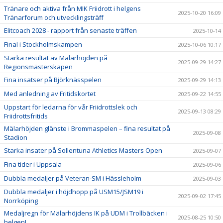
Tränare och aktiva från MIK Friidrott i helgens
2025-10-20 16:09
Tränarforum och utvecklingsträff
Elitcoach 2028 - rapport från senaste träffen
2025-10-14
Final i Stockholmskampen
2025-10-06 10:17
Starka resultat av Mälarhöjden på
2025-09-29 14:27
Regionsmästerskapen
Fina insatser på Björknässpelen
2025-09-29 14:13
Med anledning av Fritidskortet
2025-09-22 14:55
Uppstart för ledarna för vår Friidrottslek och
2025-09-13 08:29
Friidrottsfritids
Mälarhöjden glänste i Brommaspelen – fina resultat på
2025-09-08
Stadion
Starka insater på Sollentuna Athletics Masters Open
2025-09-07
Fina tider i Uppsala
2025-09-06
Dubbla medaljer på Veteran-SM i Hässleholm
2025-09-03
Dubbla medaljer i höjdhopp på USM15/JSM19 i
2025-09-02 17:45
Norrköping
Medaljregn för Mälarhöjdens IK på UDM i Trollbäcken i
2025-08-25 10:50
helgen!