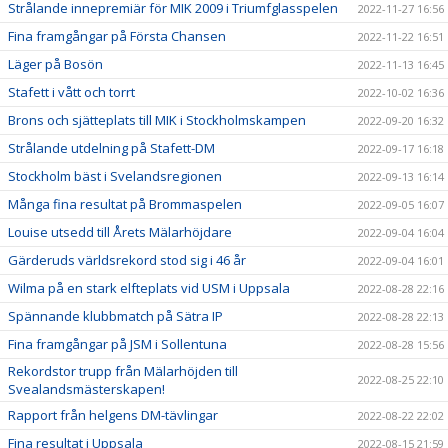
Strålande innepremiär för MIK 2009 i Triumfglasspelen
2022-11-27 16:56
Fina framgångar på Första Chansen
2022-11-22 16:51
Läger på Bosön
2022-11-13 16:45
Stafett i vått och torrt
2022-10-02 16:36
Brons och sjätteplats till MIK i Stockholmskampen
2022-09-20 16:32
Strålande utdelning på Stafett-DM
2022-09-17 16:18
Stockholm bäst i Svelandsregionen
2022-09-13 16:14
Många fina resultat på Brommaspelen
2022-09-05 16:07
Louise utsedd till Årets Mälarhöjdare
2022-09-04 16:04
Gärderuds världsrekord stod sig i 46 år
2022-09-04 16:01
Wilma på en stark elfteplats vid USM i Uppsala
2022-08-28 22:16
Spännande klubbmatch på Sätra IP
2022-08-28 22:13
Fina framgångar på JSM i Sollentuna
2022-08-28 15:56
Rekordstor trupp från Mälarhöjden till
2022-08-25 22:10
Svealandsmästerskapen!
Rapport från helgens DM-tävlingar
2022-08-22 22:02
Fina resultat i Uppsala
2022-08-15 21:59