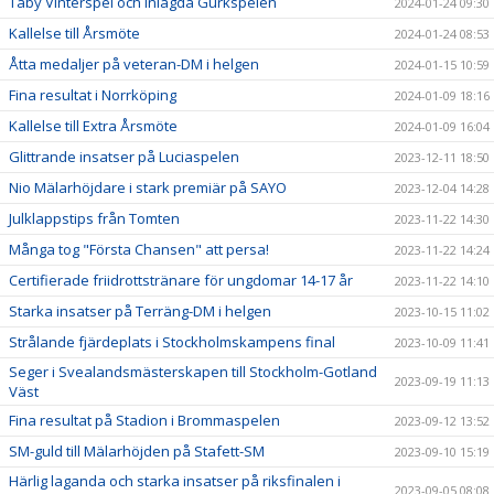
Täby Vinterspel och Inlagda Gurkspelen
2024-01-24 09:30
Kallelse till Årsmöte
2024-01-24 08:53
Åtta medaljer på veteran-DM i helgen
2024-01-15 10:59
Fina resultat i Norrköping
2024-01-09 18:16
Kallelse till Extra Årsmöte
2024-01-09 16:04
Glittrande insatser på Luciaspelen
2023-12-11 18:50
Nio Mälarhöjdare i stark premiär på SAYO
2023-12-04 14:28
Julklappstips från Tomten
2023-11-22 14:30
Många tog "Första Chansen" att persa!
2023-11-22 14:24
Certifierade friidrottstränare för ungdomar 14-17 år
2023-11-22 14:10
Starka insatser på Terräng-DM i helgen
2023-10-15 11:02
Strålande fjärdeplats i Stockholmskampens final
2023-10-09 11:41
Seger i Svealandsmästerskapen till Stockholm-Gotland
2023-09-19 11:13
Väst
Fina resultat på Stadion i Brommaspelen
2023-09-12 13:52
SM-guld till Mälarhöjden på Stafett-SM
2023-09-10 15:19
Härlig laganda och starka insatser på riksfinalen i
2023-09-05 08:08