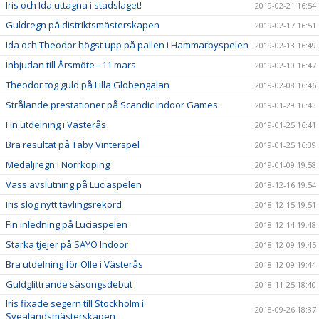
Iris och Ida uttagna i stadslaget!
2019-02-21 16:54
Guldregn på distriktsmästerskapen
2019-02-17 16:51
Ida och Theodor högst upp på pallen i Hammarbyspelen
2019-02-13 16:49
Inbjudan till Årsmöte - 11 mars
2019-02-10 16:47
Theodor tog guld på Lilla Globengalan
2019-02-08 16:46
Strålande prestationer på Scandic Indoor Games
2019-01-29 16:43
Fin utdelning i Västerås
2019-01-25 16:41
Bra resultat på Täby Vinterspel
2019-01-25 16:39
Medaljregn i Norrköping
2019-01-09 19:58
Vass avslutning på Luciaspelen
2018-12-16 19:54
Iris slog nytt tävlingsrekord
2018-12-15 19:51
Fin inledning på Luciaspelen
2018-12-14 19:48
Starka tjejer på SAYO Indoor
2018-12-09 19:45
Bra utdelning för Olle i Västerås
2018-12-09 19:44
Guldglittrande säsongsdebut
2018-11-25 18:40
Iris fixade segern till Stockholm i
2018-09-26 18:37
Svealandsmästerskapen