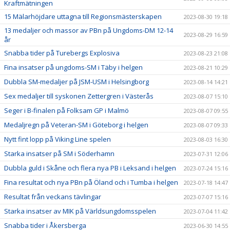
Kraftmätningen
15 Mälarhöjdare uttagna till Regionsmästerskapen
2023-08-30 19:18
13 medaljer och massor av PBn på Ungdoms-DM 12-14
2023-08-29 16:59
år
Snabba tider på Turebergs Explosiva
2023-08-23 21:08
Fina insatser på ungdoms-SM i Täby i helgen
2023-08-21 10:29
Dubbla SM-medaljer på JSM-USM i Helsingborg
2023-08-14 14:21
Sex medaljer till syskonen Zettergren i Västerås
2023-08-07 15:10
Seger i B-finalen på Folksam GP i Malmö
2023-08-07 09:55
Medaljregn på Veteran-SM i Göteborg i helgen
2023-08-07 09:33
Nytt fint lopp på Viking Line spelen
2023-08-03 16:30
Starka insatser på SM i Söderhamn
2023-07-31 12:06
Dubbla guld i Skåne och flera nya PB i Leksand i helgen
2023-07-24 15:16
Fina resultat och nya PBn på Öland och i Tumba i helgen
2023-07-18 14:47
Resultat från veckans tävlingar
2023-07-07 15:16
Starka insatser av MIK på Världsungdomsspelen
2023-07-04 11:42
Snabba tider i Åkersberga
2023-06-30 14:55