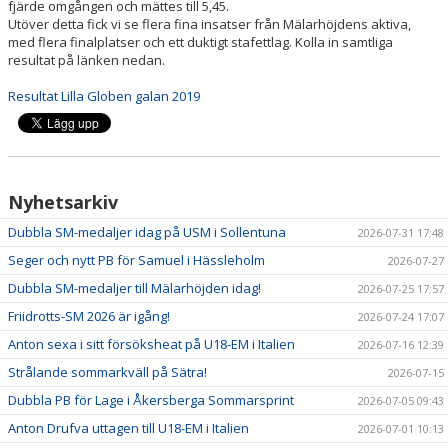
fjärde omgången och mättes till 5,45.
Utöver detta fick vi se flera fina insatser från Mälarhöjdens aktiva,
med flera finalplatser och ett duktigt stafettlag. Kolla in samtliga
resultat på länken nedan.
Resultat Lilla Globen galan 2019
Nyhetsarkiv
Dubbla SM-medaljer idag på USM i Sollentuna
2026-07-31 17:48
Seger och nytt PB för Samuel i Hässleholm
2026-07-27
Dubbla SM-medaljer till Mälarhöjden idag!
2026-07-25 17:57
Friidrotts-SM 2026 är igång!
2026-07-24 17:07
Anton sexa i sitt försöksheat på U18-EM i Italien
2026-07-16 12:39
Strålande sommarkväll på Sätra!
2026-07-15
Dubbla PB för Lage i Åkersberga Sommarsprint
2026-07-05 09:43
Anton Drufva uttagen till U18-EM i Italien
2026-07-01 10:13