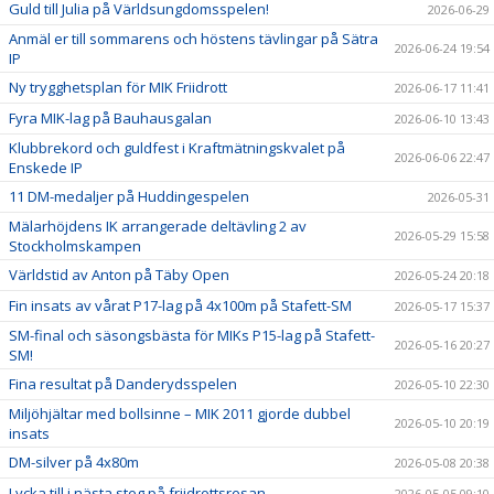
Guld till Julia på Världsungdomsspelen!
2026-06-29
Anmäl er till sommarens och höstens tävlingar på Sätra
2026-06-24 19:54
IP
Ny trygghetsplan för MIK Friidrott
2026-06-17 11:41
Fyra MIK-lag på Bauhausgalan
2026-06-10 13:43
Klubbrekord och guldfest i Kraftmätningskvalet på
2026-06-06 22:47
Enskede IP
11 DM-medaljer på Huddingespelen
2026-05-31
Mälarhöjdens IK arrangerade deltävling 2 av
2026-05-29 15:58
Stockholmskampen
Världstid av Anton på Täby Open
2026-05-24 20:18
Fin insats av vårat P17-lag på 4x100m på Stafett-SM
2026-05-17 15:37
SM-final och säsongsbästa för MIKs P15-lag på Stafett-
2026-05-16 20:27
SM!
Fina resultat på Danderydsspelen
2026-05-10 22:30
Miljöhjältar med bollsinne – MIK 2011 gjorde dubbel
2026-05-10 20:19
insats
DM-silver på 4x80m
2026-05-08 20:38
Lycka till i nästa steg på friidrottsresan
2026-05-05 09:10