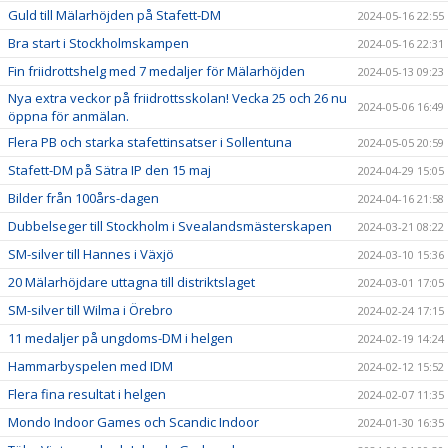
Guld till Mälarhöjden på Stafett-DM
2024-05-16 22:55
Bra start i Stockholmskampen
2024-05-16 22:31
Fin friidrottshelg med 7 medaljer för Mälarhöjden
2024-05-13 09:23
Nya extra veckor på friidrottsskolan! Vecka 25 och 26 nu
2024-05-06 16:49
öppna för anmälan.
Flera PB och starka stafettinsatser i Sollentuna
2024-05-05 20:59
Stafett-DM på Sätra IP den 15 maj
2024-04-29 15:05
Bilder från 100års-dagen
2024-04-16 21:58
Dubbelseger till Stockholm i Svealandsmästerskapen
2024-03-21 08:22
SM-silver till Hannes i Växjö
2024-03-10 15:36
20 Mälarhöjdare uttagna till distriktslaget
2024-03-01 17:05
SM-silver till Wilma i Örebro
2024-02-24 17:15
11 medaljer på ungdoms-DM i helgen
2024-02-19 14:24
Hammarbyspelen med IDM
2024-02-12 15:52
Flera fina resultat i helgen
2024-02-07 11:35
Mondo Indoor Games och Scandic Indoor
2024-01-30 16:35