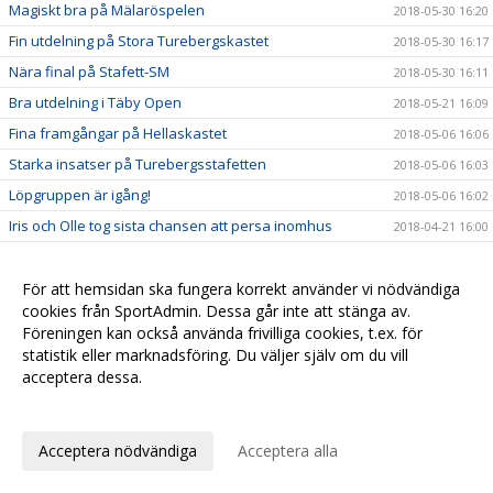
Magiskt bra på Mälaröspelen
2018-05-30 16:20
Fin utdelning på Stora Turebergskastet
2018-05-30 16:17
Nära final på Stafett-SM
2018-05-30 16:11
Bra utdelning i Täby Open
2018-05-21 16:09
Fina framgångar på Hellaskastet
2018-05-06 16:06
Starka insatser på Turebergsstafetten
2018-05-06 16:03
Löpgruppen är igång!
2018-05-06 16:02
Iris och Olle tog sista chansen att persa inomhus
2018-04-21 16:00
Snabbhet och explosivitet med Sunneborn
2018-04-15 15:58
Nu startar vi Löpgruppen
För att hemsidan ska fungera korrekt använder vi nödvändiga
2018-04-14 12:27
cookies från SportAdmin. Dessa går inte att stänga av.
Många nya pers i Örebro
2018-04-14 12:20
Föreningen kan också använda frivilliga cookies, t.ex. för
Nu öppnar vi kön för barn födda 2011
2018-03-27 12:08
statistik eller marknadsföring. Du väljer själv om du vill
acceptera dessa.
Seger till Stockholm i Svealandsmästerskapen
2018-03-13 12:05
Anpassa dina val
Fina framgångar i Lilla Hammarbyspelen
2018-03-13 12:01
Precision, fart och styrka i Haninge Open
2018-03-13 11:56
Acceptera nödvändiga
Acceptera alla
Nu har vi öppnat anmälan till sommarens friidrottsskola
2018-03-10 11:52