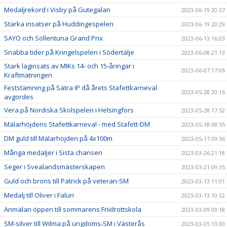
Medaljrekord i Visby på Gutegalan
2023-06-19 20:37
Starka insatser på Huddingespelen
2023-06-19 20:29
SAYO och Sollentuna Grand Prix
2023-06-13 16:03
Snabba tider på Kringelspelen i Södertälje
2023-06-08 21:13
Stark laginsats av MIKs 14- och 15-åringar i
2023-06-07 17:06
Kraftmätningen
Feststämning på Sätra IP då årets Stafettkarneval
2023-05-28 20:16
avgordes
Vera på Nordiska Skolspelen i Helsingfors
2023-05-28 17:52
Mälarhöjdens Stafettkarneval - med Stafett-DM
2023-05-18 08:55
DM guld till Mälarhöjden på 4x100m
2023-05-17 09:56
Många medaljer i Sista chansen
2023-03-26 21:18
Seger i Svealandsmästerskapen
2023-03-21 09:35
Guld och brons till Patrick på veteran-SM
2023-03-13 11:01
Medalj till Oliver i Falun
2023-03-13 10:32
Anmälan öppen till sommarens Friidrottskola
2023-03-09 09:18
SM-silver till Wilma på ungdoms-SM i Västerås
2023-03-05 13:00