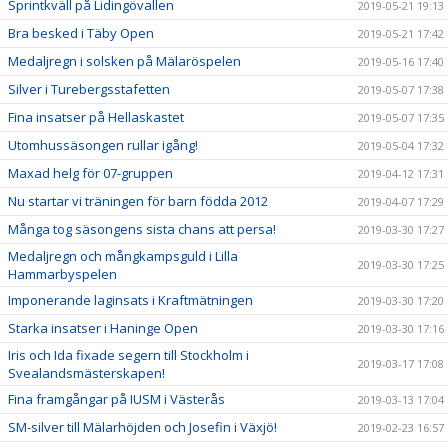
Sprintkväll på Lidingövallen
2019-05-21 19:13
Bra besked i Täby Open
2019-05-21 17:42
Medaljregn i solsken på Mälaröspelen
2019-05-16 17:40
Silver i Turebergsstafetten
2019-05-07 17:38
Fina insatser på Hellaskastet
2019-05-07 17:35
Utomhussäsongen rullar igång!
2019-05-04 17:32
Maxad helg för 07-gruppen
2019-04-12 17:31
Nu startar vi träningen för barn födda 2012
2019-04-07 17:29
Många tog säsongens sista chans att persa!
2019-03-30 17:27
Medaljregn och mångkampsguld i Lilla
2019-03-30 17:25
Hammarbyspelen
Imponerande laginsats i Kraftmätningen
2019-03-30 17:20
Starka insatser i Haninge Open
2019-03-30 17:16
Iris och Ida fixade segern till Stockholm i
2019-03-17 17:08
Svealandsmästerskapen!
Fina framgångar på IUSM i Västerås
2019-03-13 17:04
SM-silver till Mälarhöjden och Josefin i Växjö!
2019-02-23 16:57