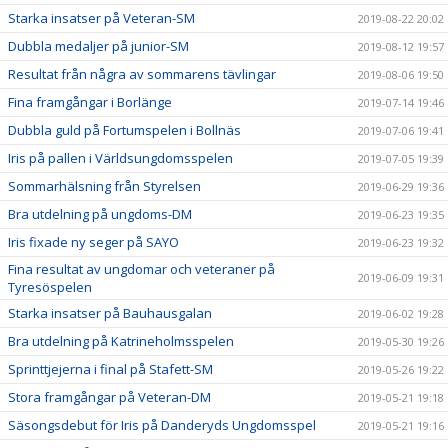
Starka insatser på Veteran-SM
2019-08-22 20:02
Dubbla medaljer på junior-SM
2019-08-12 19:57
Resultat från några av sommarens tävlingar
2019-08-06 19:50
Fina framgångar i Borlänge
2019-07-14 19:46
Dubbla guld på Fortumspelen i Bollnäs
2019-07-06 19:41
Iris på pallen i Världsungdomsspelen
2019-07-05 19:39
Sommarhälsning från Styrelsen
2019-06-29 19:36
Bra utdelning på ungdoms-DM
2019-06-23 19:35
Iris fixade ny seger på SAYO
2019-06-23 19:32
Fina resultat av ungdomar och veteraner på
2019-06-09 19:31
Tyresöspelen
Starka insatser på Bauhausgalan
2019-06-02 19:28
Bra utdelning på Katrineholmsspelen
2019-05-30 19:26
Sprinttjejerna i final på Stafett-SM
2019-05-26 19:22
Stora framgångar på Veteran-DM
2019-05-21 19:18
Säsongsdebut för Iris på Danderyds Ungdomsspel
2019-05-21 19:16