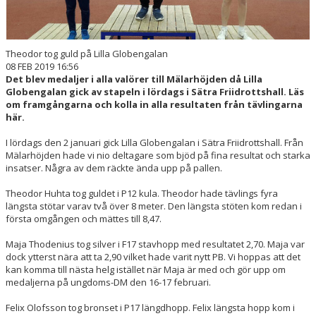
Theodor tog guld på Lilla Globengalan
08 FEB 2019 16:56
Det blev medaljer i alla valörer till Mälarhöjden då Lilla
Globengalan gick av stapeln i lördags i Sätra Friidrottshall. Läs
om framgångarna och kolla in alla resultaten från tävlingarna
här.
I lördags den 2 januari gick Lilla Globengalan i Sätra Friidrottshall. Från
Mälarhöjden hade vi nio deltagare som bjöd på fina resultat och starka
insatser. Några av dem räckte ända upp på pallen.
Theodor Huhta tog guldet i P12 kula. Theodor hade tävlings fyra
längsta stötar varav två över 8 meter. Den längsta stöten kom redan i
första omgången och mättes till 8,47.
Maja Thodenius tog silver i F17 stavhopp med resultatet 2,70. Maja var
dock ytterst nära att ta 2,90 vilket hade varit nytt PB. Vi hoppas att det
kan komma till nästa helg istället när Maja är med och gör upp om
medaljerna på ungdoms-DM den 16-17 februari.
Felix Olofsson tog bronset i P17 längdhopp. Felix längsta hopp kom i