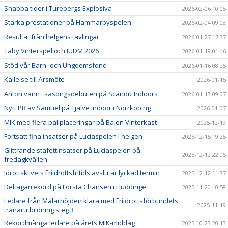
Snabba tider i Turebergs Explosiva
2026-02-06 10:05
Starka prestationer på Hammarbyspelen
2026-02-04 09:08
Resultat från helgens tävlingar
2026-01-27 17:37
Täby Vinterspel och IUDM 2026
2026-01-19 01:46
Stöd vår Barn- och Ungdomsfond
2026-01-16 08:25
Kallelse till Årsmöte
2026-01-15
Anton vann i säsongsdebuten på Scandic Indoors
2026-01-13 09:07
Nytt PB av Samuel på Tjalve Indoor i Norrköping
2026-01-07
MIK med flera pallplaceringar på Bajen Vinterkast
2025-12-19
Fortsatt fina insatser på Luciaspelen i helgen
2025-12-15 19:25
Glittrande stafettinsatser på Luciaspelen på
2025-12-12 22:05
fredagkvällen
Idrottsklivets Friidrottsfritids avslutar lyckad termin
2025-12-12 11:37
Deltagarrekord på Första Chansen i Huddinge
2025-11-20 10:58
Ledare från Mälarhöjden klara med Friidrottsförbundets
2025-11-19
tränarutbildning steg 3
Rekordmånga ledare på årets MIK-middag
2025-10-23 20:13