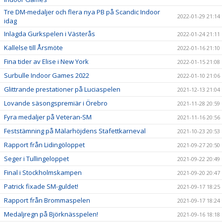
Tre DM-medaljer och flera nya PB på Scandic Indoor
2022-01-29 21:14
idag
Inlagda Gurkspelen i Västerås
2022-01-24 21:11
Kallelse till Årsmöte
2022-01-16 21:10
Fina tider av Elise i New York
2022-01-15 21:08
Surbulle Indoor Games 2022
2022-01-10 21:06
Glittrande prestationer på Luciaspelen
2021-12-13 21:04
Lovande säsongspremiär i Örebro
2021-11-28 20:59
Fyra medaljer på Veteran-SM
2021-11-16 20:56
Feststämning på Mälarhöjdens Stafettkarneval
2021-10-23 20:53
Rapport från Lidingöloppet
2021-09-27 20:50
Seger i Tullingeloppet
2021-09-22 20:49
Final i Stockholmskampen
2021-09-20 20:47
Patrick fixade SM-guldet!
2021-09-17 18:25
Rapport från Brommaspelen
2021-09-17 18:24
Medaljregn på Björknässpelen!
2021-09-16 18:18