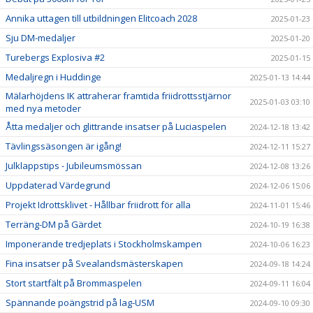
Annika uttagen till utbildningen Elitcoach 2028
2025-01-23
Sju DM-medaljer
2025-01-20
Turebergs Explosiva #2
2025-01-15
Medaljregn i Huddinge
2025-01-13 14:44
Mälarhöjdens IK attraherar framtida friidrottsstjärnor
2025-01-03 03:10
med nya metoder
Åtta medaljer och glittrande insatser på Luciaspelen
2024-12-18 13:42
Tävlingssäsongen är igång!
2024-12-11 15:27
Julklappstips - Jubileumsmössan
2024-12-08 13:26
Uppdaterad Värdegrund
2024-12-06 15:06
Projekt Idrottsklivet - Hållbar friidrott för alla
2024-11-01 15:46
Terräng-DM på Gärdet
2024-10-19 16:38
Imponerande tredjeplats i Stockholmskampen
2024-10-06 16:23
Fina insatser på Svealandsmästerskapen
2024-09-18 14:24
Stort startfält på Brommaspelen
2024-09-11 16:04
Spännande poängstrid på lag-USM
2024-09-10 09:30