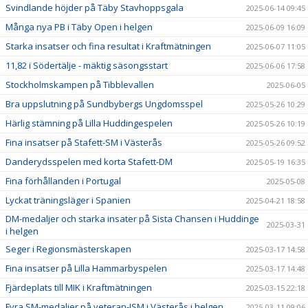
Svindlande höjder på Täby Stavhoppsgala
2025-06-14 09:45
Många nya PB i Täby Open i helgen
2025-06-09 16:09
Starka insatser och fina resultat i Kraftmätningen
2025-06-07 11:05
11,82 i Södertälje - mäktig säsongsstart
2025-06-06 17:58
Stockholmskampen på Tibblevallen
2025-06-05
Bra uppslutning på Sundbybergs Ungdomsspel
2025-05-26 10:29
Härlig stämning på Lilla Huddingespelen
2025-05-26 10:19
Fina insatser på Stafett-SM i Västerås
2025-05-26 09:52
Danderydsspelen med korta Stafett-DM
2025-05-19 16:35
Fina förhållanden i Portugal
2025-05-08
Lyckat träningsläger i Spanien
2025-04-21 18:58
DM-medaljer och starka insater på Sista Chansen i Huddinge
2025-03-31
i helgen
Seger i Regionsmästerskapen
2025-03-17 14:58
Fina insatser på Lilla Hammarbyspelen
2025-03-17 14:48
Fjärdeplats till MIK i Kraftmätningen
2025-03-15 22:18
Fyra SM-medaljer på veteran-ISM i Västerås i helgen
2025-03-11 09:06