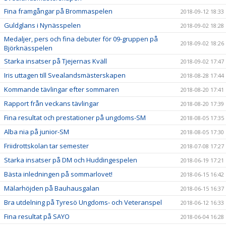
Fina framgångar på Brommaspelen
2018-09-12 18:33
Guldglans i Nynässpelen
2018-09-02 18:28
Medaljer, pers och fina debuter för 09-gruppen på
2018-09-02 18:26
Björknässpelen
Starka insatser på Tjejernas Kväll
2018-09-02 17:47
Iris uttagen till Svealandsmästerskapen
2018-08-28 17:44
Kommande tävlingar efter sommaren
2018-08-20 17:41
Rapport från veckans tävlingar
2018-08-20 17:39
Fina resultat och prestationer på ungdoms-SM
2018-08-05 17:35
Alba nia på junior-SM
2018-08-05 17:30
Friidrottskolan tar semester
2018-07-08 17:27
Starka insatser på DM och Huddingespelen
2018-06-19 17:21
Bästa inledningen på sommarlovet!
2018-06-15 16:42
Mälarhöjden på Bauhausgalan
2018-06-15 16:37
Bra utdelning på Tyresö Ungdoms- och Veteranspel
2018-06-12 16:33
Fina resultat på SAYO
2018-06-04 16:28