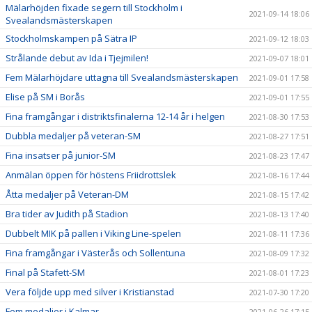
Mälarhöjden fixade segern till Stockholm i
2021-09-14 18:06
Svealandsmästerskapen
Stockholmskampen på Sätra IP
2021-09-12 18:03
Strålande debut av Ida i Tjejmilen!
2021-09-07 18:01
Fem Mälarhöjdare uttagna till Svealandsmästerskapen
2021-09-01 17:58
Elise på SM i Borås
2021-09-01 17:55
Fina framgångar i distriktsfinalerna 12-14 år i helgen
2021-08-30 17:53
Dubbla medaljer på veteran-SM
2021-08-27 17:51
Fina insatser på junior-SM
2021-08-23 17:47
Anmälan öppen för höstens Friidrottslek
2021-08-16 17:44
Åtta medaljer på Veteran-DM
2021-08-15 17:42
Bra tider av Judith på Stadion
2021-08-13 17:40
Dubbelt MIK på pallen i Viking Line-spelen
2021-08-11 17:36
Fina framgångar i Västerås och Sollentuna
2021-08-09 17:32
Final på Stafett-SM
2021-08-01 17:23
Vera följde upp med silver i Kristianstad
2021-07-30 17:20
Fem medaljer i Kalmar
2021-06-26 17:15