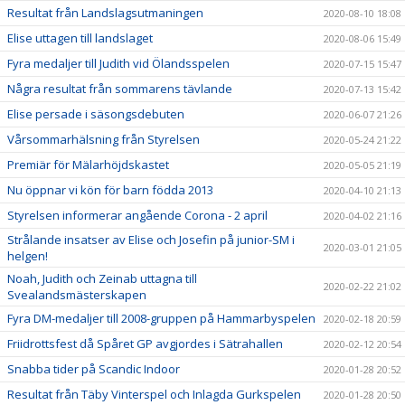
Resultat från Landslagsutmaningen
2020-08-10 18:08
Elise uttagen till landslaget
2020-08-06 15:49
Fyra medaljer till Judith vid Ölandsspelen
2020-07-15 15:47
Några resultat från sommarens tävlande
2020-07-13 15:42
Elise persade i säsongsdebuten
2020-06-07 21:26
Vårsommarhälsning från Styrelsen
2020-05-24 21:22
Premiär för Mälarhöjdskastet
2020-05-05 21:19
Nu öppnar vi kön för barn födda 2013
2020-04-10 21:13
Styrelsen informerar angående Corona - 2 april
2020-04-02 21:16
Strålande insatser av Elise och Josefin på junior-SM i
2020-03-01 21:05
helgen!
Noah, Judith och Zeinab uttagna till
2020-02-22 21:02
Svealandsmästerskapen
Fyra DM-medaljer till 2008-gruppen på Hammarbyspelen
2020-02-18 20:59
Friidrottsfest då Spåret GP avgjordes i Sätrahallen
2020-02-12 20:54
Snabba tider på Scandic Indoor
2020-01-28 20:52
Resultat från Täby Vinterspel och Inlagda Gurkspelen
2020-01-28 20:50