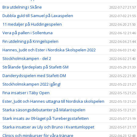
Bra utdelning i Skåne
2022-07-27 21:57
Dubbla guld till Samuel på Laxaspelen
2022-07-02 21:55
11 medaljer på Huddingespelen
2022-06-20 21:50
Vera på pallen i Sollentuna
2022-06-12 21:46
Fin utdelning på Kringelspelen
2022-06-06 21:44
Hannes, Judit och Ester i Nordiska Skolspelen 2022
2022-06-03 21:42
Stockholmskampen - del 2
2022-06-02 21:40
Strålande fjärdeplats på Stafett-SM
2022-05-29 21:33
Danderydsspelen med Stafett-DM
2022-05-22 21:30
Stockholmskampen 2022 igång!
2022-05-22 21:27
Fina insatser i Täby Open
2022-05-15 21:25
Ester, Judit och Hannes uttagna till Nordiska skolspelen
2022-05-13 21:23
Starka säsongsdebutanter på Mälaröspelen
2022-05-13 21:21
Stark insats av 09-laget på Turebergsstafetten
2022-05-07 21:19
Starka insatser av Lily och Bruno i Kvantumloppet
2022-05-01 21:17
Clinics och minikurser för våra tränare
2022-04-23 12:48