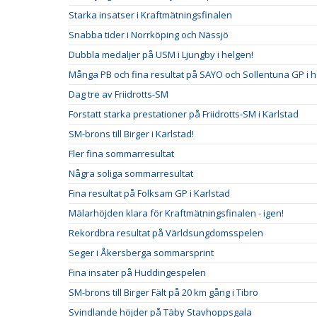
Starka insatser i Kraftmätningsfinalen
Snabba tider i Norrköping och Nässjö
Dubbla medaljer på USM i Ljungby i helgen!
Många PB och fina resultat på SAYO och Sollentuna GP i 
Dag tre av Friidrotts-SM
Forstatt starka prestationer på Friidrotts-SM i Karlstad
SM-brons till Birger i Karlstad!
Fler fina sommarresultat
Några soliga sommarresultat
Fina resultat på Folksam GP i Karlstad
Mälarhöjden klara för Kraftmätningsfinalen - igen!
Rekordbra resultat på Världsungdomsspelen
Seger i Åkersberga sommarsprint
Fina insater på Huddingespelen
SM-brons till Birger Fält på 20 km gång i Tibro
Svindlande höjder på Täby Stavhoppsgala