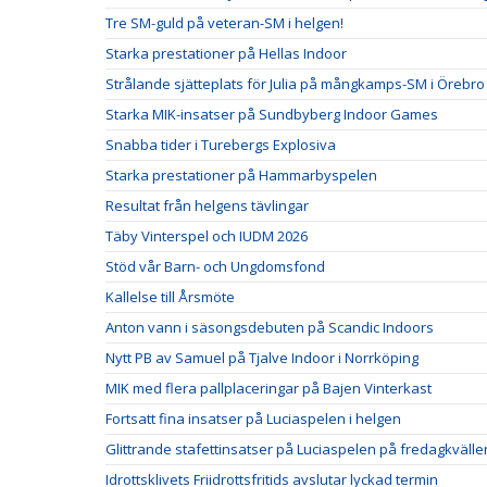
Tre SM-guld på veteran-SM i helgen!
Starka prestationer på Hellas Indoor
Strålande sjätteplats för Julia på mångkamps-SM i Örebro
Starka MIK-insatser på Sundbyberg Indoor Games
Snabba tider i Turebergs Explosiva
Starka prestationer på Hammarbyspelen
Resultat från helgens tävlingar
Täby Vinterspel och IUDM 2026
Stöd vår Barn- och Ungdomsfond
Kallelse till Årsmöte
Anton vann i säsongsdebuten på Scandic Indoors
Nytt PB av Samuel på Tjalve Indoor i Norrköping
MIK med flera pallplaceringar på Bajen Vinterkast
Fortsatt fina insatser på Luciaspelen i helgen
Glittrande stafettinsatser på Luciaspelen på fredagkvälle
Idrottsklivets Friidrottsfritids avslutar lyckad termin