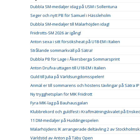
Dubbla SM-medaljer idag på USM i Sollentuna
Seger och nytt PB för Samuel i Hässleholm
Dubbla SM-medaljer till Mälarhöjden idag!
Friidrotts-SM 2026 är igång!
Anton sexa i sitt försöksheat på U18-EM i Italien
Strålande sommarkväll på Sätra!
Dubbla PB för Lage i Åkersberga Sommarsprint
Anton Drufva uttagen till U18-EM i Italien
Guld till Julia på Världsungdomsspelen!
Anmäl er till sommarens och höstens tävlingar på Sätra IP
Ny trygghetsplan för MIK Friidrott
Fyra MIK-lag på Bauhausgalan
Klubbrekord och guldfest i Kraftmätningskvalet på Ensked
11 DM-medaljer på Huddingespelen
Mälarhöjdens IK arrangerade deltävling 2 av Stockholm
Världstid av Anton på Täby Open