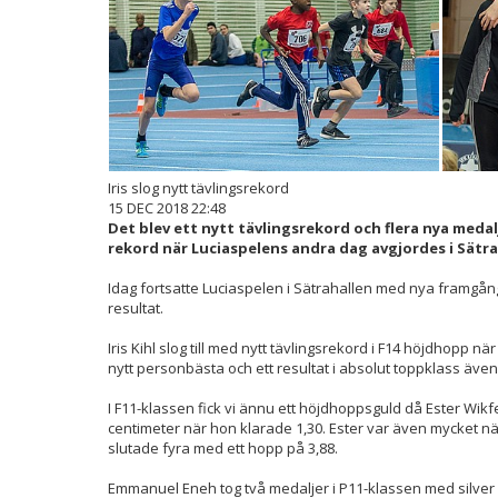
Iris slog nytt tävlingsrekord
15 DEC 2018 22:48
Det blev ett nytt tävlingsrekord och flera nya medal
rekord när Luciaspelens andra dag avgjordes i Sätra
Idag fortsatte Luciaspelen i Sätrahallen med nya framgå
resultat.
Iris Kihl slog till med nytt tävlingsrekord i F14 höjdhopp n
nytt personbästa och ett resultat i absolut toppklass även 
I F11-klassen fick vi ännu ett höjdhoppsguld då Ester Wikf
centimeter när hon klarade 1,30. Ester var även mycket n
slutade fyra med ett hopp på 3,88.
Emmanuel Eneh tog två medaljer i P11-klassen med silver 