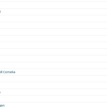
!
ll Cornelia
a
lgen