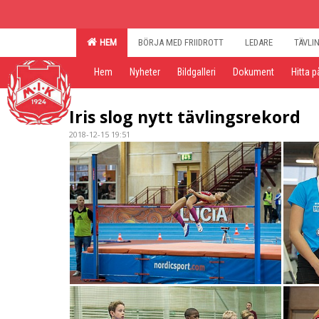
HEM
BÖRJA MED FRIIDROTT
LEDARE
TÄVLI
Hem
Nyheter
Bildgalleri
Dokument
Hitta p
Iris slog nytt tävlingsrekord
2018-12-15 19:51