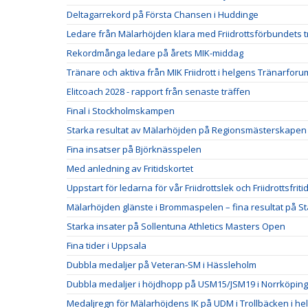
Deltagarrekord på Första Chansen i Huddinge
Ledare från Mälarhöjden klara med Friidrottsförbundets t
Rekordmånga ledare på årets MIK-middag
Tränare och aktiva från MIK Friidrott i helgens Tränarforu
Elitcoach 2028 - rapport från senaste träffen
Final i Stockholmskampen
Starka resultat av Mälarhöjden på Regionsmästerskapen
Fina insatser på Björknässpelen
Med anledning av Fritidskortet
Uppstart för ledarna för vår Friidrottslek och Friidrottsfriti
Mälarhöjden glänste i Brommaspelen – fina resultat på S
Starka insater på Sollentuna Athletics Masters Open
Fina tider i Uppsala
Dubbla medaljer på Veteran-SM i Hässleholm
Dubbla medaljer i höjdhopp på USM15/JSM19 i Norrköping
Medaljregn för Mälarhöjdens IK på UDM i Trollbäcken i he