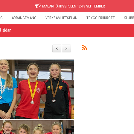
MÄLARHÖJDSSPELEN 12-13 SEPTEMBER
NG
ARRANGEMANG
VERKSAMHETSPLAN
TRYGG FRIIDROTT
KLUB
å sidan
<
>