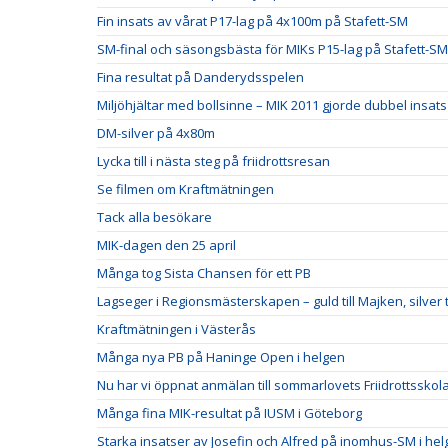
Fin insats av vårat P17-lag på 4x100m på Stafett-SM
SM-final och säsongsbästa för MIKs P15-lag på Stafett-SM
Fina resultat på Danderydsspelen
Miljöhjältar med bollsinne – MIK 2011 gjorde dubbel insats
DM-silver på 4x80m
Lycka till i nästa steg på friidrottsresan
Se filmen om Kraftmätningen
Tack alla besökare
MIK-dagen den 25 april
Många tog Sista Chansen för ett PB
Lagseger i Regionsmästerskapen – guld till Majken, silver ti
Kraftmätningen i Västerås
Många nya PB på Haninge Open i helgen
Nu har vi öppnat anmälan till sommarlovets Friidrottsskol
Många fina MIK-resultat på IUSM i Göteborg
Starka insatser av Josefin och Alfred på inomhus-SM i he