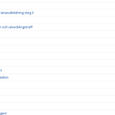
ränarutbildning steg 3
m och utvecklingsträff
ds
tadion
lgen!