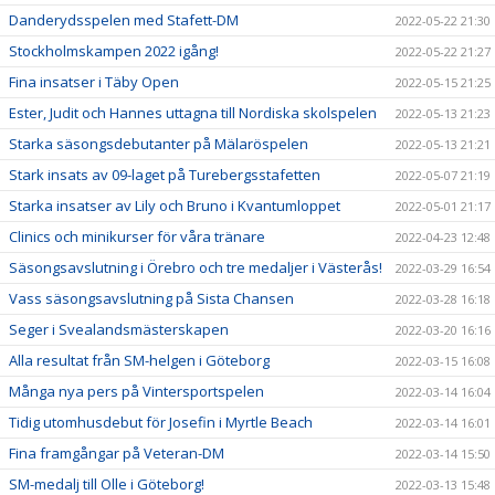
Danderydsspelen med Stafett-DM
2022-05-22 21:30
Stockholmskampen 2022 igång!
2022-05-22 21:27
Fina insatser i Täby Open
2022-05-15 21:25
Ester, Judit och Hannes uttagna till Nordiska skolspelen
2022-05-13 21:23
Starka säsongsdebutanter på Mälaröspelen
2022-05-13 21:21
Stark insats av 09-laget på Turebergsstafetten
2022-05-07 21:19
Starka insatser av Lily och Bruno i Kvantumloppet
2022-05-01 21:17
Clinics och minikurser för våra tränare
2022-04-23 12:48
Säsongsavslutning i Örebro och tre medaljer i Västerås!
2022-03-29 16:54
Vass säsongsavslutning på Sista Chansen
2022-03-28 16:18
Seger i Svealandsmästerskapen
2022-03-20 16:16
Alla resultat från SM-helgen i Göteborg
2022-03-15 16:08
Många nya pers på Vintersportspelen
2022-03-14 16:04
Tidig utomhusdebut för Josefin i Myrtle Beach
2022-03-14 16:01
Fina framgångar på Veteran-DM
2022-03-14 15:50
SM-medalj till Olle i Göteborg!
2022-03-13 15:48