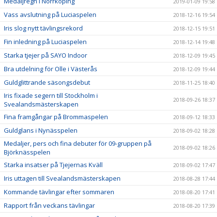
Medaljregn i Norrköping
2019-01-09 19:58
Vass avslutning på Luciaspelen
2018-12-16 19:54
Iris slog nytt tävlingsrekord
2018-12-15 19:51
Fin inledning på Luciaspelen
2018-12-14 19:48
Starka tjejer på SAYO Indoor
2018-12-09 19:45
Bra utdelning för Olle i Västerås
2018-12-09 19:44
Guldglittrande säsongsdebut
2018-11-25 18:40
Iris fixade segern till Stockholm i
2018-09-26 18:37
Svealandsmästerskapen
Fina framgångar på Brommaspelen
2018-09-12 18:33
Guldglans i Nynässpelen
2018-09-02 18:28
Medaljer, pers och fina debuter för 09-gruppen på
2018-09-02 18:26
Björknässpelen
Starka insatser på Tjejernas Kväll
2018-09-02 17:47
Iris uttagen till Svealandsmästerskapen
2018-08-28 17:44
Kommande tävlingar efter sommaren
2018-08-20 17:41
Rapport från veckans tävlingar
2018-08-20 17:39