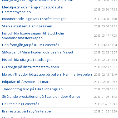
Många tog säsongens sista chans att persa!
2019-03-30 17:27
Medaljregn och mångkampsguld i Lilla
2019-03-30 17:25
Hammarbyspelen
Imponerande laginsats i Kraftmätningen
2019-03-30 17:20
Starka insatser i Haninge Open
2019-03-30 17:16
Iris och Ida fixade segern till Stockholm i
2019-03-17 17:08
Svealandsmästerskapen!
Fina framgångar på IUSM i Västerås
2019-03-13 17:04
SM-silver till Mälarhöjden och Josefin i Växjö!
2019-02-23 16:57
Iris och Ida uttagna i stadslaget!
2019-02-21 16:54
Guldregn på distriktsmästerskapen
2019-02-17 16:51
Ida och Theodor högst upp på pallen i Hammarbyspelen
2019-02-13 16:49
Inbjudan till Årsmöte - 11 mars
2019-02-10 16:47
Theodor tog guld på Lilla Globengalan
2019-02-08 16:46
Strålande prestationer på Scandic Indoor Games
2019-01-29 16:43
Fin utdelning i Västerås
2019-01-25 16:41
Bra resultat på Täby Vinterspel
2019-01-25 16:39