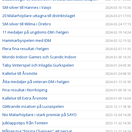
SM-silver till Hannes i Växjö
2024-03-10 15:36
20 Mälarhöjdare uttagna till distriktslaget
2024-03-01 17:05
SM-silver till Wilma i Örebro
2024-02-24 17:15
11 medaljer på ungdoms-DM i helgen
2024-02-19 14:24
Hammarbyspelen med IDM
2024-02-12 15:52
Flera fina resultat i helgen
2024-02-07 11:35
Mondo Indoor Games och Scandic Indoor
2024-01-30 16:35
Täby Vinterspel och Inlagda Gurkspelen
2024-01-24 09:30
Kallelse till Årsmöte
2024-01-24 08:53
Åtta medaljer på veteran-DM i helgen
2024-01-15 10:59
Fina resultat i Norrköping
2024-01-09 18:16
Kallelse till Extra Årsmöte
2024-01-09 16:04
Glittrande insatser på Luciaspelen
2023-12-11 18:50
Nio Mälarhöjdare i stark premiär på SAYO
2023-12-04 14:28
Julklappstips från Tomten
2023-11-22 14:30
Många tog "Första Chansen" att persa!
2023-11-22 14:24