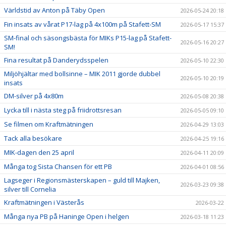
Världstid av Anton på Täby Open
2026-05-24 20:18
Fin insats av vårat P17-lag på 4x100m på Stafett-SM
2026-05-17 15:37
SM-final och säsongsbästa för MIKs P15-lag på Stafett-
2026-05-16 20:27
SM!
Fina resultat på Danderydsspelen
2026-05-10 22:30
Miljöhjältar med bollsinne – MIK 2011 gjorde dubbel
2026-05-10 20:19
insats
DM-silver på 4x80m
2026-05-08 20:38
Lycka till i nästa steg på friidrottsresan
2026-05-05 09:10
Se filmen om Kraftmätningen
2026-04-29 13:03
Tack alla besökare
2026-04-25 19:16
MIK-dagen den 25 april
2026-04-11 20:09
Många tog Sista Chansen för ett PB
2026-04-01 08:56
Lagseger i Regionsmästerskapen – guld till Majken,
2026-03-23 09:38
silver till Cornelia
Kraftmätningen i Västerås
2026-03-22
Många nya PB på Haninge Open i helgen
2026-03-18 11:23