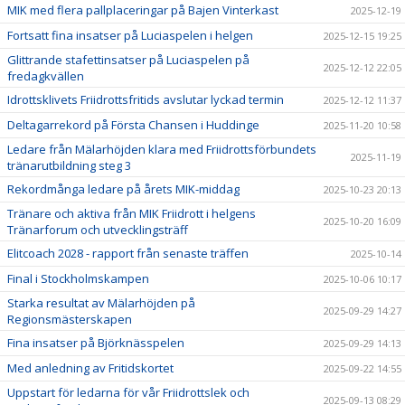
MIK med flera pallplaceringar på Bajen Vinterkast
2025-12-19
Fortsatt fina insatser på Luciaspelen i helgen
2025-12-15 19:25
Glittrande stafettinsatser på Luciaspelen på
2025-12-12 22:05
fredagkvällen
Idrottsklivets Friidrottsfritids avslutar lyckad termin
2025-12-12 11:37
Deltagarrekord på Första Chansen i Huddinge
2025-11-20 10:58
Ledare från Mälarhöjden klara med Friidrottsförbundets
2025-11-19
tränarutbildning steg 3
Rekordmånga ledare på årets MIK-middag
2025-10-23 20:13
Tränare och aktiva från MIK Friidrott i helgens
2025-10-20 16:09
Tränarforum och utvecklingsträff
Elitcoach 2028 - rapport från senaste träffen
2025-10-14
Final i Stockholmskampen
2025-10-06 10:17
Starka resultat av Mälarhöjden på
2025-09-29 14:27
Regionsmästerskapen
Fina insatser på Björknässpelen
2025-09-29 14:13
Med anledning av Fritidskortet
2025-09-22 14:55
Uppstart för ledarna för vår Friidrottslek och
2025-09-13 08:29