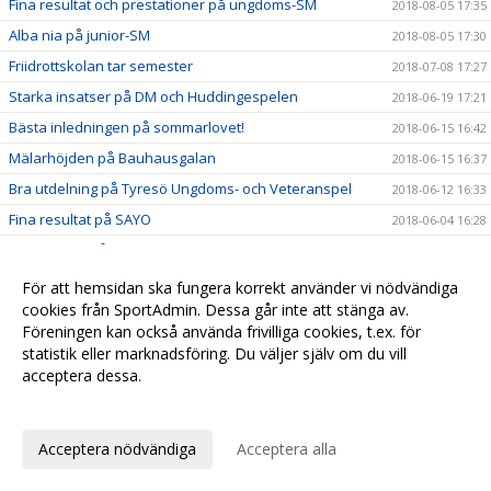
Fina resultat och prestationer på ungdoms-SM
2018-08-05 17:35
Alba nia på junior-SM
2018-08-05 17:30
Friidrottskolan tar semester
2018-07-08 17:27
Starka insatser på DM och Huddingespelen
2018-06-19 17:21
Bästa inledningen på sommarlovet!
2018-06-15 16:42
Mälarhöjden på Bauhausgalan
2018-06-15 16:37
Bra utdelning på Tyresö Ungdoms- och Veteranspel
2018-06-12 16:33
Fina resultat på SAYO
2018-06-04 16:28
Magiskt bra på Mälaröspelen
2018-05-30 16:20
Fin utdelning på Stora Turebergskastet
2018-05-30 16:17
För att hemsidan ska fungera korrekt använder vi nödvändiga
cookies från SportAdmin. Dessa går inte att stänga av.
Nära final på Stafett-SM
2018-05-30 16:11
Föreningen kan också använda frivilliga cookies, t.ex. för
Bra utdelning i Täby Open
2018-05-21 16:09
statistik eller marknadsföring. Du väljer själv om du vill
Fina framgångar på Hellaskastet
acceptera dessa.
2018-05-06 16:06
Anpassa dina val
Starka insatser på Turebergsstafetten
2018-05-06 16:03
Löpgruppen är igång!
2018-05-06 16:02
Acceptera nödvändiga
Acceptera alla
Iris och Olle tog sista chansen att persa inomhus
2018-04-21 16:00