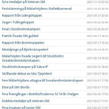
Fyra medaljer på Veteran-SM
2021-11-16 20:56
Feststämning på Mälarhöjdens Stafettkarneval
2021-10-23 20:53
Rapport från Lidingöloppet
2021-09-27 20:50
Seger i Tullingeloppet
2021-09-22 20:49
Final i Stockholmskampen
2021-09-20 20:47
Patrick fixade SM-guldet!
2021-09-17 18:25
Rapport från Brommaspelen
2021-09-17 18:24
Medaljregn på Björknässpelen!
2021-09-16 18:18
Mälarhöjden fixade segern till Stockholm i
2021-09-14 18:06
Svealandsmästerskapen
Stockholmskampen på Sätra IP
2021-09-12 18:03
Strålande debut av Ida i Tjejmilen!
2021-09-07 18:01
Fem Mälarhöjdare uttagna till Svealandsmästerskapen
2021-09-01 17:58
Elise på SM i Borås
2021-09-01 17:55
Fina framgångar i distriktsfinalerna 12-14 år i helgen
2021-08-30 17:53
Dubbla medaljer på veteran-SM
2021-08-27 17:51
Fina insatser på junior-SM
2021-08-23 17:47