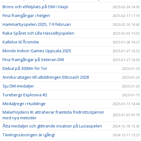
Brons och elfetplats på ISM i Växjö
2025-02-24 14:30
Fina framgångar i helgen
2025-02-17 17:10
Hammarbyspelen 2025, 7-9 februari
2025-02-10 14:42
Raka Spåret och Lilla Hässelbyspelen
2025-02-03 15:03
Kallelse til Årsmöte
2025-01-28 14:27
Mondo Indoor Games Uppsala 2025
2025-01-27 16:32
Fina framgångar på Veteran-DM
2025-01-27 16:30
Debut på 3000m för Tor
2025-01-25
Annika uttagen till utbildningen Elitcoach 2028
2025-01-23
Sju DM-medaljer
2025-01-20
Turebergs Explosiva #2
2025-01-15
Medaljregn i Huddinge
2025-01-13 14:44
Mälarhöjdens IK attraherar framtida friidrottsstjärnor
2025-01-03 03:10
med nya metoder
Åtta medaljer och glittrande insatser på Luciaspelen
2024-12-18 13:42
Tävlingssäsongen är igång!
2024-12-11 15:27