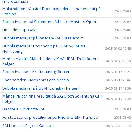
Friidrottsfritids
Mälarhöjden glänste i Brommaspelen – fina resultat på
2025-09-08
Stadion
Starka insater på Sollentuna Athletics Masters Open
2025-09-07
Fina tider i Uppsala
2025-09-06
Dubbla medaljer på Veteran-SM i Hässleholm
2025-09-03
Dubbla medaljer i höjdhopp på USM15/JSM19 i
2025-09-02 17:45
Norrköping
Medaljregn för Mälarhöjdens IK på UDM i Trollbäcken i
2025-08-25 10:50
helgen!
Starka insatser i Kraftmätningsfinalen
2025-08-17 20:21
Snabba tider i Norrköping och Nässjö
2025-08-17 20:06
Dubbla medaljer på USM i Ljungby i helgen!
2025-08-17 19:39
Många PB och fina resultat på SAYO och Sollentuna GP i
2025-08-13 16:35
helgen
Dag tre av Friidrotts-SM
2025-08-03
Forstatt starka prestationer på Friidrotts-SM i Karlstad
2025-08-02
SM-brons till Birger i Karlstad!
2025-07-31 21:15