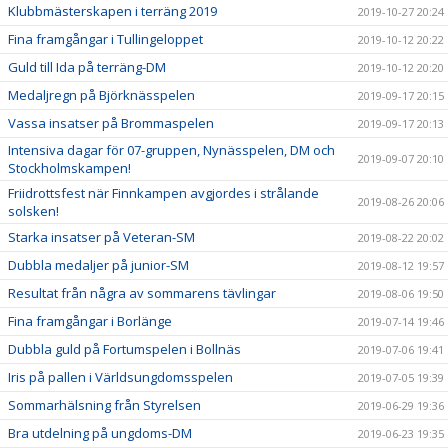
Klubbmästerskapen i terräng 2019
2019-10-27 20:24
Fina framgångar i Tullingeloppet
2019-10-12 20:22
Guld till Ida på terräng-DM
2019-10-12 20:20
Medaljregn på Björknässpelen
2019-09-17 20:15
Vassa insatser på Brommaspelen
2019-09-17 20:13
Intensiva dagar för 07-gruppen, Nynässpelen, DM och
2019-09-07 20:10
Stockholmskampen!
Friidrottsfest när Finnkampen avgjordes i strålande
2019-08-26 20:06
solsken!
Starka insatser på Veteran-SM
2019-08-22 20:02
Dubbla medaljer på junior-SM
2019-08-12 19:57
Resultat från några av sommarens tävlingar
2019-08-06 19:50
Fina framgångar i Borlänge
2019-07-14 19:46
Dubbla guld på Fortumspelen i Bollnäs
2019-07-06 19:41
Iris på pallen i Världsungdomsspelen
2019-07-05 19:39
Sommarhälsning från Styrelsen
2019-06-29 19:36
Bra utdelning på ungdoms-DM
2019-06-23 19:35