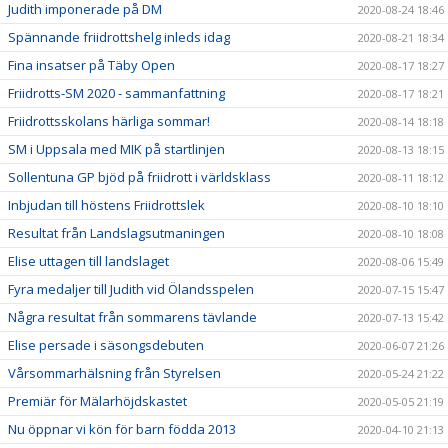
Judith imponerade på DM
2020-08-24 18:46
Spännande friidrottshelg inleds idag
2020-08-21 18:34
Fina insatser på Täby Open
2020-08-17 18:27
Friidrotts-SM 2020 - sammanfattning
2020-08-17 18:21
Friidrottsskolans härliga sommar!
2020-08-14 18:18
SM i Uppsala med MIK på startlinjen
2020-08-13 18:15
Sollentuna GP bjöd på friidrott i världsklass
2020-08-11 18:12
Inbjudan till höstens Friidrottslek
2020-08-10 18:10
Resultat från Landslagsutmaningen
2020-08-10 18:08
Elise uttagen till landslaget
2020-08-06 15:49
Fyra medaljer till Judith vid Ölandsspelen
2020-07-15 15:47
Några resultat från sommarens tävlande
2020-07-13 15:42
Elise persade i säsongsdebuten
2020-06-07 21:26
Vårsommarhälsning från Styrelsen
2020-05-24 21:22
Premiär för Mälarhöjdskastet
2020-05-05 21:19
Nu öppnar vi kön för barn födda 2013
2020-04-10 21:13