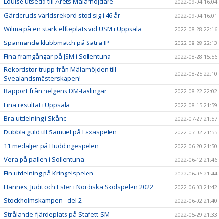
Louise utsedd till Årets Mälarhöjdare
2022-09-04 16:04
Gärderuds världsrekord stod sig i 46 år
2022-09-04 16:01
Wilma på en stark elfteplats vid USM i Uppsala
2022-08-28 22:16
Spännande klubbmatch på Sätra IP
2022-08-28 22:13
Fina framgångar på JSM i Sollentuna
2022-08-28 15:56
Rekordstor trupp från Mälarhöjden till
2022-08-25 22:10
Svealandsmästerskapen!
Rapport från helgens DM-tävlingar
2022-08-22 22:02
Fina resultat i Uppsala
2022-08-15 21:59
Bra utdelning i Skåne
2022-07-27 21:57
Dubbla guld till Samuel på Laxaspelen
2022-07-02 21:55
11 medaljer på Huddingespelen
2022-06-20 21:50
Vera på pallen i Sollentuna
2022-06-12 21:46
Fin utdelning på Kringelspelen
2022-06-06 21:44
Hannes, Judit och Ester i Nordiska Skolspelen 2022
2022-06-03 21:42
Stockholmskampen - del 2
2022-06-02 21:40
Strålande fjärdeplats på Stafett-SM
2022-05-29 21:33