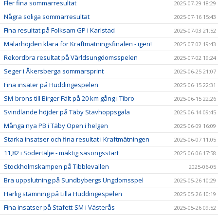
Fler fina sommarresultat
2025-07-29 18:29
Några soliga sommarresultat
2025-07-16 15:43
Fina resultat på Folksam GP i Karlstad
2025-07-03 21:52
Mälarhöjden klara för Kraftmätningsfinalen - igen!
2025-07-02 19:43
Rekordbra resultat på Världsungdomsspelen
2025-07-02 19:24
Seger i Åkersberga sommarsprint
2025-06-25 21:07
Fina insater på Huddingespelen
2025-06-15 22:31
SM-brons till Birger Fält på 20 km gång i Tibro
2025-06-15 22:26
Svindlande höjder på Täby Stavhoppsgala
2025-06-14 09:45
Många nya PB i Täby Open i helgen
2025-06-09 16:09
Starka insatser och fina resultat i Kraftmätningen
2025-06-07 11:05
11,82 i Södertälje - mäktig säsongsstart
2025-06-06 17:58
Stockholmskampen på Tibblevallen
2025-06-05
Bra uppslutning på Sundbybergs Ungdomsspel
2025-05-26 10:29
Härlig stämning på Lilla Huddingespelen
2025-05-26 10:19
Fina insatser på Stafett-SM i Västerås
2025-05-26 09:52