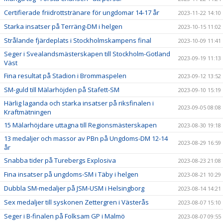
Certifierade friidrottstränare för ungdomar 14-17 år
2023-11-22 14:10
Starka insatser på Terräng-DM i helgen
2023-10-15 11:02
Strålande fjärdeplats i Stockholmskampens final
2023-10-09 11:41
Seger i Svealandsmästerskapen till Stockholm-Gotland
2023-09-19 11:13
Väst
Fina resultat på Stadion i Brommaspelen
2023-09-12 13:52
SM-guld till Mälarhöjden på Stafett-SM
2023-09-10 15:19
Härlig laganda och starka insatser på riksfinalen i
2023-09-05 08:08
Kraftmätningen
15 Mälarhöjdare uttagna till Regionsmästerskapen
2023-08-30 19:18
13 medaljer och massor av PBn på Ungdoms-DM 12-14
2023-08-29 16:59
år
Snabba tider på Turebergs Explosiva
2023-08-23 21:08
Fina insatser på ungdoms-SM i Täby i helgen
2023-08-21 10:29
Dubbla SM-medaljer på JSM-USM i Helsingborg
2023-08-14 14:21
Sex medaljer till syskonen Zettergren i Västerås
2023-08-07 15:10
Seger i B-finalen på Folksam GP i Malmö
2023-08-07 09:55