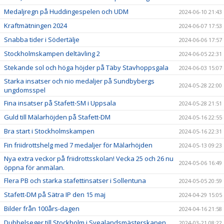
Medaljregn på Huddingespelen och UDM
2024-06-10 21:43
Kraftmätningen 2024
2024-06-07 17:53
Snabba tider i Södertälje
2024-06-06 17:57
Stockholmskampen deltävling 2
2024-06-05 22:31
Stekande sol och höga höjder på Täby Stavhoppsgala
2024-06-03 15:07
Starka insatser och nio medaljer på Sundbybergs
2024-05-28 22:00
ungdomsspel
Fina insatser på Stafett-SM i Uppsala
2024-05-28 21:51
Guld till Mälarhöjden på Stafett-DM
2024-05-16 22:55
Bra start i Stockholmskampen
2024-05-16 22:31
Fin friidrottshelg med 7 medaljer för Mälarhöjden
2024-05-13 09:23
Nya extra veckor på friidrottsskolan! Vecka 25 och 26 nu
2024-05-06 16:49
öppna för anmälan.
Flera PB och starka stafettinsatser i Sollentuna
2024-05-05 20:59
Stafett-DM på Sätra IP den 15 maj
2024-04-29 15:05
Bilder från 100års-dagen
2024-04-16 21:58
Dubbelseger till Stockholm i Svealandsmästerskapen
2024-03-21 08:22