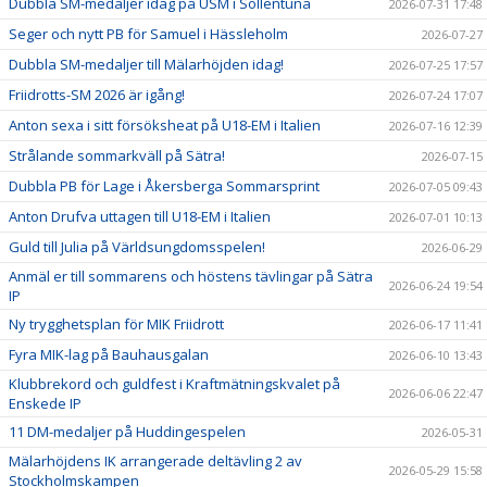
Dubbla SM-medaljer idag på USM i Sollentuna
2026-07-31 17:48
Seger och nytt PB för Samuel i Hässleholm
2026-07-27
Dubbla SM-medaljer till Mälarhöjden idag!
2026-07-25 17:57
Friidrotts-SM 2026 är igång!
2026-07-24 17:07
Anton sexa i sitt försöksheat på U18-EM i Italien
2026-07-16 12:39
Strålande sommarkväll på Sätra!
2026-07-15
Dubbla PB för Lage i Åkersberga Sommarsprint
2026-07-05 09:43
Anton Drufva uttagen till U18-EM i Italien
2026-07-01 10:13
Guld till Julia på Världsungdomsspelen!
2026-06-29
Anmäl er till sommarens och höstens tävlingar på Sätra
2026-06-24 19:54
IP
Ny trygghetsplan för MIK Friidrott
2026-06-17 11:41
Fyra MIK-lag på Bauhausgalan
2026-06-10 13:43
Klubbrekord och guldfest i Kraftmätningskvalet på
2026-06-06 22:47
Enskede IP
11 DM-medaljer på Huddingespelen
2026-05-31
Mälarhöjdens IK arrangerade deltävling 2 av
2026-05-29 15:58
Stockholmskampen