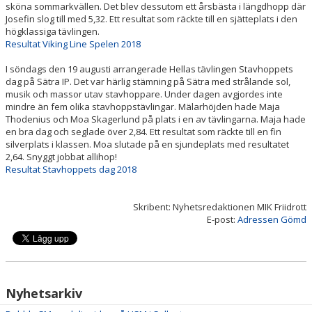
sköna sommarkvällen. Det blev dessutom ett årsbästa i längdhopp där
Josefin slog till med 5,32. Ett resultat som räckte till en sjätteplats i den
högklassiga tävlingen.
Resultat Viking Line Spelen 2018
I söndags den 19 augusti arrangerade Hellas tävlingen Stavhoppets
dag på Sätra IP. Det var härlig stämning på Sätra med strålande sol,
musik och massor utav stavhoppare. Under dagen avgjordes inte
mindre än fem olika stavhoppstävlingar. Mälarhöjden hade Maja
Thodenius och Moa Skagerlund på plats i en av tävlingarna. Maja hade
en bra dag och seglade över 2,84. Ett resultat som räckte till en fin
silverplats i klassen. Moa slutade på en sjundeplats med resultatet
2,64. Snyggt jobbat allihop!
Resultat Stavhoppets dag 2018
Skribent: Nyhetsredaktionen MIK Friidrott
E-post:
Adressen Gömd
Nyhetsarkiv