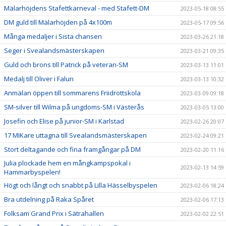
Mälarhöjdens Stafettkarneval - med Stafett-DM
2023-05-18 08:55
DM guld till Mälarhöjden på 4x100m
2023-05-17 09:56
Många medaljer i Sista chansen
2023-03-26 21:18
Seger i Svealandsmästerskapen
2023-03-21 09:35
Guld och brons till Patrick på veteran-SM
2023-03-13 11:01
Medalj till Oliver i Falun
2023-03-13 10:32
Anmälan öppen till sommarens Friidrottskola
2023-03-09 09:18
SM-silver till Wilma på ungdoms-SM i Västerås
2023-03-05 13:00
Josefin och Elise på junior-SM i Karlstad
2023-02-26 20:07
17 MIKare uttagna till Svealandsmästerskapen
2023-02-24 09:21
Stort deltagande och fina framgångar på DM
2023-02-20 11:16
Julia plockade hem en mångkampspokal i
2023-02-13 14:59
Hammarbyspelen!
Högt och långt och snabbt på Lilla Hässelbyspelen
2023-02-06 18:24
Bra utdelning på Raka Spåret
2023-02-06 17:13
Folksam Grand Prix i Sätrahallen
2023-02-02 22:51