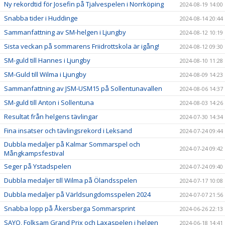
Ny rekordtid för Josefin på Tjalvespelen i Norrköping
2024-08-19 14:00
Snabba tider i Huddinge
2024-08-14 20:44
Sammanfattning av SM-helgen i Ljungby
2024-08-12 10:19
Sista veckan på sommarens Friidrottskola är igång!
2024-08-12 09:30
SM-guld till Hannes i Ljungby
2024-08-10 11:28
SM-Guld till Wilma i Ljungby
2024-08-09 14:23
Sammanfattning av JSM-USM15 på Sollentunavallen
2024-08-06 14:37
SM-guld till Anton i Sollentuna
2024-08-03 14:26
Resultat från helgens tävlingar
2024-07-30 14:34
Fina insatser och tävlingsrekord i Leksand
2024-07-24 09:44
Dubbla medaljer på Kalmar Sommarspel och
2024-07-24 09:42
Mångkampsfestival
Seger på Ystadspelen
2024-07-24 09:40
Dubbla medaljer till Wilma på Ölandsspelen
2024-07-17 10:08
Dubbla medaljer på Världsungdomsspelen 2024
2024-07-07 21:56
Snabba lopp på Åkersberga Sommarsprint
2024-06-26 22:13
SAYO, Folksam Grand Prix och Laxaspelen i helgen
2024-06-18 14:41