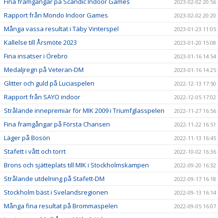
Fina framgångar på Scandic Indoor Games
2023-02-02 20:56
Rapport från Mondo Indoor Games
2023-02-02 20:20
Många vassa resultat i Täby Vinterspel
2023-01-23 11:05
Kallelse till Årsmöte 2023
2023-01-20 15:08
Fina insatser i Örebro
2023-01-16 14:54
Medaljregn på Veteran-DM
2023-01-16 14:25
Glitter och guld på Luciaspelen
2022-12-13 17:50
Rapport från SAYO indoor
2022-12-05 17:02
Strålande innepremiär för MIK 2009 i Triumfglasspelen
2022-11-27 16:56
Fina framgångar på Första Chansen
2022-11-22 16:51
Läger på Bosön
2022-11-13 16:45
Stafett i vått och torrt
2022-10-02 16:36
Brons och sjätteplats till MIK i Stockholmskampen
2022-09-20 16:32
Strålande utdelning på Stafett-DM
2022-09-17 16:18
Stockholm bäst i Svelandsregionen
2022-09-13 16:14
Många fina resultat på Brommaspelen
2022-09-05 16:07