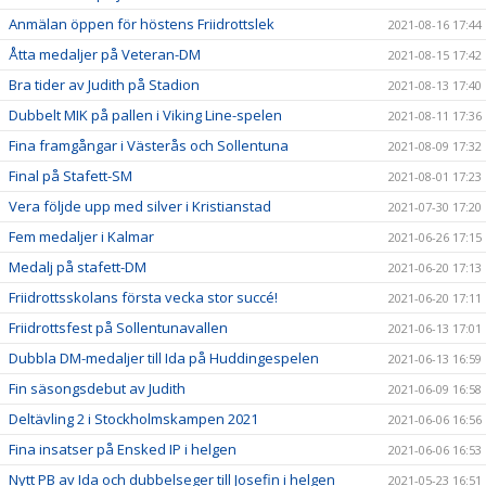
Anmälan öppen för höstens Friidrottslek
2021-08-16 17:44
Åtta medaljer på Veteran-DM
2021-08-15 17:42
Bra tider av Judith på Stadion
2021-08-13 17:40
Dubbelt MIK på pallen i Viking Line-spelen
2021-08-11 17:36
Fina framgångar i Västerås och Sollentuna
2021-08-09 17:32
Final på Stafett-SM
2021-08-01 17:23
Vera följde upp med silver i Kristianstad
2021-07-30 17:20
Fem medaljer i Kalmar
2021-06-26 17:15
Medalj på stafett-DM
2021-06-20 17:13
Friidrottsskolans första vecka stor succé!
2021-06-20 17:11
Friidrottsfest på Sollentunavallen
2021-06-13 17:01
Dubbla DM-medaljer till Ida på Huddingespelen
2021-06-13 16:59
Fin säsongsdebut av Judith
2021-06-09 16:58
Deltävling 2 i Stockholmskampen 2021
2021-06-06 16:56
Fina insatser på Ensked IP i helgen
2021-06-06 16:53
Nytt PB av Ida och dubbelseger till Josefin i helgen
2021-05-23 16:51