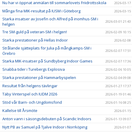
Nu har vi öppnat anmälan till sommarlovets Friidrottsskola
2026-03-17
Många fina MIK-resultat på IUSM i Göteborg
2026-03-15
Starka insatser av Josefin och Alfred på inomhus-SM i
2026-03-01 21:43
helgen
Tre SM-guld på veteran-SM i helgen!
2026-02-09 10:15
Starka prestationer på Hellas Indoor
2026-02-08
Strålande sjätteplats för Julia på mångkamps-SM i
2026-02-07 17:51
Örebro
Starka MIK-insatser på Sundbyberg Indoor Games
2026-02-07 17:36
Snabba tider i Turebergs Explosiva
2026-02-06 10:05
Starka prestationer på Hammarbyspelen
2026-02-04 09:08
Resultat från helgens tävlingar
2026-01-27 17:37
Täby Vinterspel och IUDM 2026
2026-01-19 01:46
Stöd vår Barn- och Ungdomsfond
2026-01-16 08:25
Kallelse till Årsmöte
2026-01-15
Anton vann i säsongsdebuten på Scandic Indoors
2026-01-13 09:07
Nytt PB av Samuel på Tjalve Indoor i Norrköping
2026-01-07