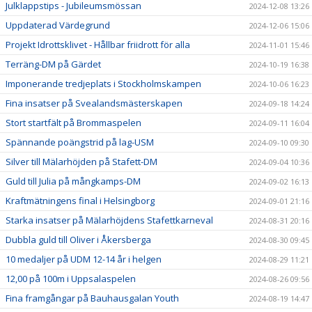
Julklappstips - Jubileumsmössan
2024-12-08 13:26
Uppdaterad Värdegrund
2024-12-06 15:06
Projekt Idrottsklivet - Hållbar friidrott för alla
2024-11-01 15:46
Terräng-DM på Gärdet
2024-10-19 16:38
Imponerande tredjeplats i Stockholmskampen
2024-10-06 16:23
Fina insatser på Svealandsmästerskapen
2024-09-18 14:24
Stort startfält på Brommaspelen
2024-09-11 16:04
Spännande poängstrid på lag-USM
2024-09-10 09:30
Silver till Mälarhöjden på Stafett-DM
2024-09-04 10:36
Guld till Julia på mångkamps-DM
2024-09-02 16:13
Kraftmätningens final i Helsingborg
2024-09-01 21:16
Starka insatser på Mälarhöjdens Stafettkarneval
2024-08-31 20:16
Dubbla guld till Oliver i Åkersberga
2024-08-30 09:45
10 medaljer på UDM 12-14 år i helgen
2024-08-29 11:21
12,00 på 100m i Uppsalaspelen
2024-08-26 09:56
Fina framgångar på Bauhausgalan Youth
2024-08-19 14:47