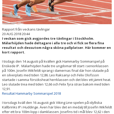
Rapport från veckans tävlingar
20 AUG 2018 20:44
I veckan som gick avgjordes tre tävlingar i Stockholm.
Mälarhöjden hade deltagare i alla tre och vi fick se flera fina
resultat och dessutom några sköna pallplatser. Här kommer en
kort rapport.
I tisdags den 14 augusti på kvällen gick Hammarby Sommarspel på
Enskede IP. Mälarhöjden hade tre ungdomar till start i seniorklassen
på 100m. Josefin Wikfeldt sprang i damernas final där hon slutade på
en silverplats med tiden 12,86. Leo Raksanyi och Felix Olofsson
startade i samma försöksheat herrklassen och det blev ett jämnt heat.
Leo slutade trea med tiden 12,66 och Felix fyra strax bakom med tiden
12,91.
Resultat Hammarby Sommarspel 2018
I torsdags kväll den 16 augusti gick Viking Line-spelen på idylliska
Källbrinks IP i Huddinge. Även här blev det en medalj till Josefin Wikfeldt
efter ett bra 100m-lopp i damklassen. Josefins tid i mål blev 12,62 i den