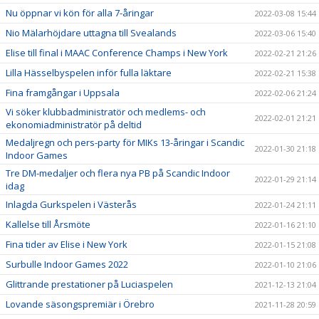
Nu öppnar vi kön för alla 7-åringar
2022-03-08 15:44
Nio Mälarhöjdare uttagna till Svealands
2022-03-06 15:40
Elise till final i MAAC Conference Champs i New York
2022-02-21 21:26
Lilla Hässelbyspelen inför fulla läktare
2022-02-21 15:38
Fina framgångar i Uppsala
2022-02-06 21:24
Vi söker klubbadministratör och medlems- och
2022-02-01 21:21
ekonomiadministratör på deltid
Medaljregn och pers-party för MIKs 13-åringar i Scandic
2022-01-30 21:18
Indoor Games
Tre DM-medaljer och flera nya PB på Scandic Indoor
2022-01-29 21:14
idag
Inlagda Gurkspelen i Västerås
2022-01-24 21:11
Kallelse till Årsmöte
2022-01-16 21:10
Fina tider av Elise i New York
2022-01-15 21:08
Surbulle Indoor Games 2022
2022-01-10 21:06
Glittrande prestationer på Luciaspelen
2021-12-13 21:04
Lovande säsongspremiär i Örebro
2021-11-28 20:59