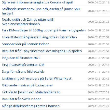
Styrelsen informerar angående Corona - 2 april
2020-04-02 21:16
Strålande insatser av Elise och Josefin på junior-SM i
2020-03-01 21:05
helgen!
Noah, Judith och Zeinab uttagna till
2020-02-22 21:02
Svealandsmästerskapen
Fyra DM-medaljer till 2008-gruppen på Hammarbyspelen
2020-02-18 20:59
Friidrottsfest då Spåret GP avgjordes i Sätrahallen
2020-02-12 20:54
Snabba tider på Scandic Indoor
2020-01-28 20:52
Resultat från Täby Vinterspel och Inlagda Gurkspelen
2020-01-28 20:50
Inbjudan till Årsmöte 2020
2020-01-27 20:48
Fina insatser på veteran-DM
2020-01-21 20:47
Dags för vårens friidrottslek
2020-01-21 20:44
Julstämning och nya pers på Bajen Winter Kast
2019-12-21 20:42
Glittrande insatser på Luciaspelen
2019-12-18 20:39
Fint pris till Josefin och Mälarhöjdens IK
2019-12-07 20:31
Resultat från SAYO Indoor
2019-12-03 20:28
Många debutanter tog Första Chansen
2019-11-20 20:27