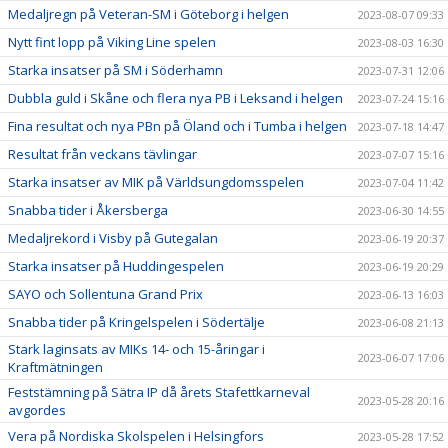
Medaljregn på Veteran-SM i Göteborg i helgen
2023-08-07 09:33
Nytt fint lopp på Viking Line spelen
2023-08-03 16:30
Starka insatser på SM i Söderhamn
2023-07-31 12:06
Dubbla guld i Skåne och flera nya PB i Leksand i helgen
2023-07-24 15:16
Fina resultat och nya PBn på Öland och i Tumba i helgen
2023-07-18 14:47
Resultat från veckans tävlingar
2023-07-07 15:16
Starka insatser av MIK på Världsungdomsspelen
2023-07-04 11:42
Snabba tider i Åkersberga
2023-06-30 14:55
Medaljrekord i Visby på Gutegalan
2023-06-19 20:37
Starka insatser på Huddingespelen
2023-06-19 20:29
SAYO och Sollentuna Grand Prix
2023-06-13 16:03
Snabba tider på Kringelspelen i Södertälje
2023-06-08 21:13
Stark laginsats av MIKs 14- och 15-åringar i
2023-06-07 17:06
Kraftmätningen
Feststämning på Sätra IP då årets Stafettkarneval
2023-05-28 20:16
avgordes
Vera på Nordiska Skolspelen i Helsingfors
2023-05-28 17:52