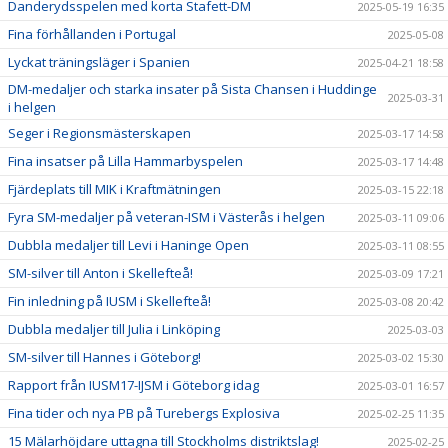
Danderydsspelen med korta Stafett-DM
2025-05-19 16:35
Fina förhållanden i Portugal
2025-05-08
Lyckat träningsläger i Spanien
2025-04-21 18:58
DM-medaljer och starka insater på Sista Chansen i Huddinge
2025-03-31
i helgen
Seger i Regionsmästerskapen
2025-03-17 14:58
Fina insatser på Lilla Hammarbyspelen
2025-03-17 14:48
Fjärdeplats till MIK i Kraftmätningen
2025-03-15 22:18
Fyra SM-medaljer på veteran-ISM i Västerås i helgen
2025-03-11 09:06
Dubbla medaljer till Levi i Haninge Open
2025-03-11 08:55
SM-silver till Anton i Skellefteå!
2025-03-09 17:21
Fin inledning på IUSM i Skellefteå!
2025-03-08 20:42
Dubbla medaljer till Julia i Linköping
2025-03-03
SM-silver till Hannes i Göteborg!
2025-03-02 15:30
Rapport från IUSM17-IJSM i Göteborg idag
2025-03-01 16:57
Fina tider och nya PB på Turebergs Explosiva
2025-02-25 11:35
15 Mälarhöjdare uttagna till Stockholms distriktslag!
2025-02-25