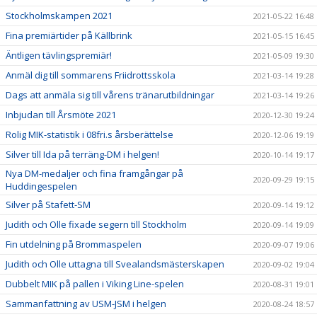
Stockholmskampen 2021
2021-05-22 16:48
Fina premiärtider på Källbrink
2021-05-15 16:45
Äntligen tävlingspremiär!
2021-05-09 19:30
Anmäl dig till sommarens Friidrottsskola
2021-03-14 19:28
Dags att anmäla sig till vårens tränarutbildningar
2021-03-14 19:26
Inbjudan till Årsmöte 2021
2020-12-30 19:24
Rolig MIK-statistik i 08fri.s årsberättelse
2020-12-06 19:19
Silver till Ida på terräng-DM i helgen!
2020-10-14 19:17
Nya DM-medaljer och fina framgångar på
2020-09-29 19:15
Huddingespelen
Silver på Stafett-SM
2020-09-14 19:12
Judith och Olle fixade segern till Stockholm
2020-09-14 19:09
Fin utdelning på Brommaspelen
2020-09-07 19:06
Judith och Olle uttagna till Svealandsmästerskapen
2020-09-02 19:04
Dubbelt MIK på pallen i Viking Line-spelen
2020-08-31 19:01
Sammanfattning av USM-JSM i helgen
2020-08-24 18:57