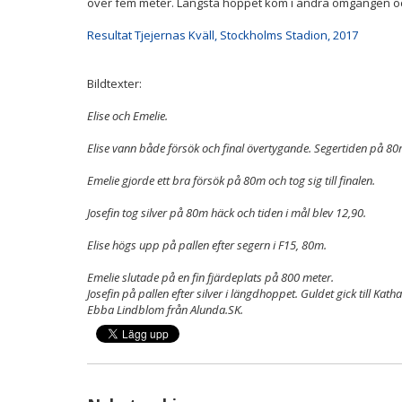
över fem meter. Längsta hoppet kom i andra omgången och 
Resultat Tjejernas Kväll, Stockholms Stadion, 2017
Bildtexter:
Elise och Emelie.
Elise vann både försök och final övertygande. Segertiden på 80
Emelie gjorde ett bra försök på 80m och tog sig till finalen.
Josefin tog silver på 80m häck och tiden i mål blev 12,90.
Elise högs upp på pallen efter segern i F15, 80m.
Emelie slutade på en fin fjärdeplats på 800 meter.
Josefin på pallen efter silver i längdhoppet. Guldet gick till Kat
Ebba Lindblom från Alunda.SK.