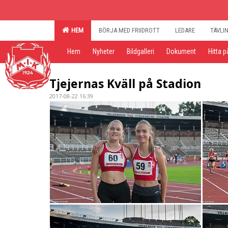
HEM
BÖRJA MED FRIIDROTT
LEDARE
TÄVLI
Hem
Nyheter
Bildgalleri
Dokument
Hitta p
Tjejernas Kväll på Stadion
2017-08-22 16:39