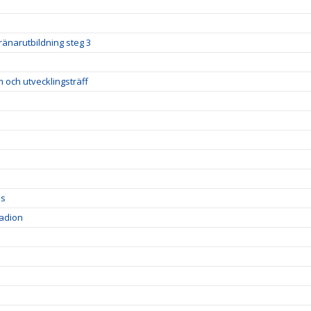
ränarutbildning steg 3
m och utvecklingsträff
ds
tadion