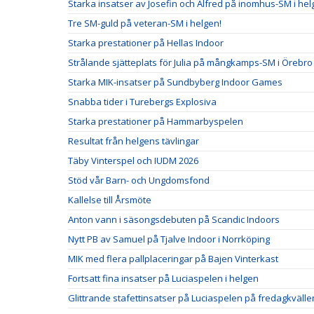
Starka insatser av Josefin och Alfred på inomhus-SM i he
Tre SM-guld på veteran-SM i helgen!
Starka prestationer på Hellas Indoor
Strålande sjätteplats för Julia på mångkamps-SM i Örebro
Starka MIK-insatser på Sundbyberg Indoor Games
Snabba tider i Turebergs Explosiva
Starka prestationer på Hammarbyspelen
Resultat från helgens tävlingar
Täby Vinterspel och IUDM 2026
Stöd vår Barn- och Ungdomsfond
Kallelse till Årsmöte
Anton vann i säsongsdebuten på Scandic Indoors
Nytt PB av Samuel på Tjalve Indoor i Norrköping
MIK med flera pallplaceringar på Bajen Vinterkast
Fortsatt fina insatser på Luciaspelen i helgen
Glittrande stafettinsatser på Luciaspelen på fredagkvälle