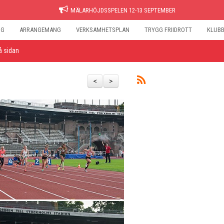
MÄLARHÖJDSSPELEN 12-13 SEPTEMBER
NG
ARRANGEMANG
VERKSAMHETSPLAN
TRYGG FRIIDROTT
KLUB
å sidan
<
>