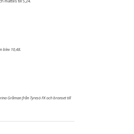
mättes till 5,24.
m blev 10,48.
harina Gråman från Tyresö FK och bronset till