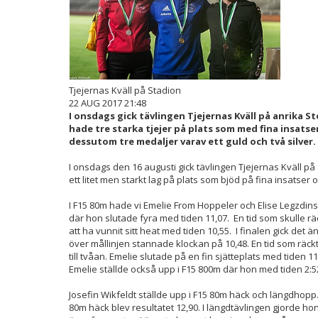
Tjejernas Kväll på Stadion
22 AUG 2017 21:48
I onsdags gick tävlingen Tjejernas Kväll på anrika 
hade tre starka tjejer på plats som med fina insatser
dessutom tre medaljer varav ett guld och två silver.
I onsdags den 16 augusti gick tävlingen Tjejernas Kväll 
ett litet men starkt lag på plats som bjöd på fina insatser o
I F15 80m hade vi Emelie From Hoppeler och Elise Legzdins ti
där hon slutade fyra med tiden 11,07. En tid som skulle räcka t
att ha vunnit sitt heat med tiden 10,55. I finalen gick det 
över mållinjen stannade klockan på 10,48. En tid som räckte
till tvåan. Emelie slutade på en fin sjätteplats med tiden 11
Emelie ställde också upp i F15 800m där hon med tiden 2:52
Josefin Wikfeldt ställde upp i F15 80m häck och längdhopp. 
80m häck blev resultatet 12,90. I längdtävlingen gjorde ho