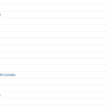
!
ll Cornelia
a