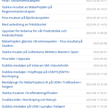
Final i Stockholmskampen
2025-10-06 10:17
Starka resultat av Mälarhöjden på
2025-09-29 14:27
Regionsmästerskapen
Fina insatser på Björknässpelen
2025-09-29 14:13
Med anledning av Fritidskortet
2025-09-22 14:55
Uppstart för ledarna för vår Friidrottslek och
2025-09-13 08:29
Friidrottsfritids
Mälarhöjden glänste i Brommaspelen – fina resultat på
2025-09-08
Stadion
Starka insater på Sollentuna Athletics Masters Open
2025-09-07
Fina tider i Uppsala
2025-09-06
Dubbla medaljer på Veteran-SM i Hässleholm
2025-09-03
Dubbla medaljer i höjdhopp på USM15/JSM19 i
2025-09-02 17:45
Norrköping
Medaljregn för Mälarhöjdens IK på UDM i Trollbäcken i
2025-08-25 10:50
helgen!
Starka insatser i Kraftmätningsfinalen
2025-08-17 20:21
Snabba tider i Norrköping och Nässjö
2025-08-17 20:06
Dubbla medaljer på USM i Ljungby i helgen!
2025-08-17 19:39