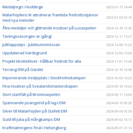
Medaljregn i Huddinge
2025-01-13 14:44
Mälarhöjdens IK attraherar framtida friidrottsstjärnor
2025-01-03 03:10
med nya metoder
Åtta medaljer och glittrande insatser på Luciaspelen
2024-12-18 13:42
Tävlingssäsongen är igång!
2024-12-11 15:27
Julklappstips - Jubileumsmössan
2024-12-08 13:26
Uppdaterad Värdegrund
2024-12-06 15:06
Projekt Idrottsklivet - Hållbar friidrott för alla
2024-11-01 15:46
Terräng-DM på Gärdet
2024-10-19 16:38
Imponerande tredjeplats i Stockholmskampen
2024-10-06 16:23
Fina insatser på Svealandsmästerskapen
2024-09-18 14:24
Stort startfält på Brommaspelen
2024-09-11 16:04
Spännande poängstrid på lag-USM
2024-09-10 09:30
Silver till Mälarhöjden på Stafett-DM
2024-09-04 10:36
Guld till Julia på mångkamps-DM
2024-09-02 16:13
Kraftmätningens final i Helsingborg
2024-09-01 21:16