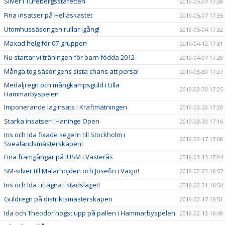
Silver i Turebergsstafetten
2019-05-07 17:38
Fina insatser på Hellaskastet
2019-05-07 17:35
Utomhussäsongen rullar igång!
2019-05-04 17:32
Maxad helg för 07-gruppen
2019-04-12 17:31
Nu startar vi träningen för barn födda 2012
2019-04-07 17:29
Många tog säsongens sista chans att persa!
2019-03-30 17:27
Medaljregn och mångkampsguld i Lilla
2019-03-30 17:25
Hammarbyspelen
Imponerande laginsats i Kraftmätningen
2019-03-30 17:20
Starka insatser i Haninge Open
2019-03-30 17:16
Iris och Ida fixade segern till Stockholm i
2019-03-17 17:08
Svealandsmästerskapen!
Fina framgångar på IUSM i Västerås
2019-03-13 17:04
SM-silver till Mälarhöjden och Josefin i Växjö!
2019-02-23 16:57
Iris och Ida uttagna i stadslaget!
2019-02-21 16:54
Guldregn på distriktsmästerskapen
2019-02-17 16:51
Ida och Theodor högst upp på pallen i Hammarbyspelen
2019-02-13 16:49