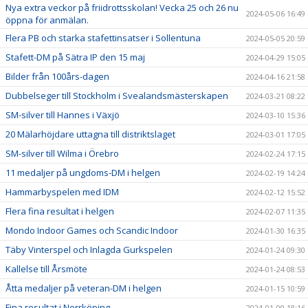
Nya extra veckor på friidrottsskolan! Vecka 25 och 26 nu
2024-05-06 16:49
öppna för anmälan.
Flera PB och starka stafettinsatser i Sollentuna
2024-05-05 20:59
Stafett-DM på Sätra IP den 15 maj
2024-04-29 15:05
Bilder från 100års-dagen
2024-04-16 21:58
Dubbelseger till Stockholm i Svealandsmästerskapen
2024-03-21 08:22
SM-silver till Hannes i Växjö
2024-03-10 15:36
20 Mälarhöjdare uttagna till distriktslaget
2024-03-01 17:05
SM-silver till Wilma i Örebro
2024-02-24 17:15
11 medaljer på ungdoms-DM i helgen
2024-02-19 14:24
Hammarbyspelen med IDM
2024-02-12 15:52
Flera fina resultat i helgen
2024-02-07 11:35
Mondo Indoor Games och Scandic Indoor
2024-01-30 16:35
Täby Vinterspel och Inlagda Gurkspelen
2024-01-24 09:30
Kallelse till Årsmöte
2024-01-24 08:53
Åtta medaljer på veteran-DM i helgen
2024-01-15 10:59
Fina resultat i Norrköping
2024-01-09 18:16