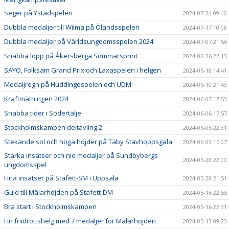
Seger på Ystadspelen
2024-07-24 09:40
Dubbla medaljer till Wilma på Ölandsspelen
2024-07-17 10:08
Dubbla medaljer på Världsungdomsspelen 2024
2024-07-07 21:56
Snabba lopp på Åkersberga Sommarsprint
2024-06-26 22:13
SAYO, Folksam Grand Prix och Laxaspelen i helgen
2024-06-18 14:41
Medaljregn på Huddingespelen och UDM
2024-06-10 21:43
Kraftmätningen 2024
2024-06-07 17:53
Snabba tider i Södertälje
2024-06-06 17:57
Stockholmskampen deltävling 2
2024-06-05 22:31
Stekande sol och höga höjder på Täby Stavhoppsgala
2024-06-03 15:07
Starka insatser och nio medaljer på Sundbybergs
2024-05-28 22:00
ungdomsspel
Fina insatser på Stafett-SM i Uppsala
2024-05-28 21:51
Guld till Mälarhöjden på Stafett-DM
2024-05-16 22:55
Bra start i Stockholmskampen
2024-05-16 22:31
Fin friidrottshelg med 7 medaljer för Mälarhöjden
2024-05-13 09:23