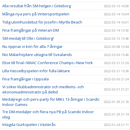
Alla resultat från SM-helgen i Göteborg
2022-03-15 16:08
Många nya pers på Vintersportspelen
2022-03-14 16:04
Tidig utomhusdebut för Josefin i Myrtle Beach
2022-03-14 16:01
Fina framgångar på Veteran-DM
2022-03-14 15:50
SM-medalj till Olle i Göteborg!
2022-03-13 15:48
Nu öppnar vi kön för alla 7-åringar
2022-03-08 15:44
Nio Mälarhöjdare uttagna till Svealands
2022-03-06 15:40
Elise till final i MAAC Conference Champs i New York
2022-02-21 21:26
Lilla Hässelbyspelen inför fulla läktare
2022-02-21 15:38
Fina framgångar i Uppsala
2022-02-06 21:24
Vi söker klubbadministratör och medlems- och
2022-02-01 21:21
ekonomiadministratör på deltid
Medaljregn och pers-party för MIKs 13-åringar i Scandic
2022-01-30 21:18
Indoor Games
Tre DM-medaljer och flera nya PB på Scandic Indoor
2022-01-29 21:14
idag
Inlagda Gurkspelen i Västerås
2022-01-24 21:11