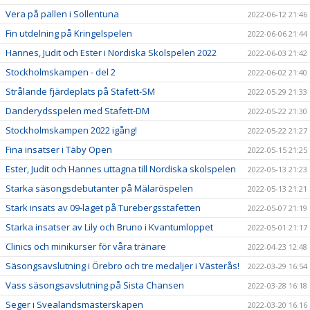
Vera på pallen i Sollentuna
2022-06-12 21:46
Fin utdelning på Kringelspelen
2022-06-06 21:44
Hannes, Judit och Ester i Nordiska Skolspelen 2022
2022-06-03 21:42
Stockholmskampen - del 2
2022-06-02 21:40
Strålande fjärdeplats på Stafett-SM
2022-05-29 21:33
Danderydsspelen med Stafett-DM
2022-05-22 21:30
Stockholmskampen 2022 igång!
2022-05-22 21:27
Fina insatser i Täby Open
2022-05-15 21:25
Ester, Judit och Hannes uttagna till Nordiska skolspelen
2022-05-13 21:23
Starka säsongsdebutanter på Mälaröspelen
2022-05-13 21:21
Stark insats av 09-laget på Turebergsstafetten
2022-05-07 21:19
Starka insatser av Lily och Bruno i Kvantumloppet
2022-05-01 21:17
Clinics och minikurser för våra tränare
2022-04-23 12:48
Säsongsavslutning i Örebro och tre medaljer i Västerås!
2022-03-29 16:54
Vass säsongsavslutning på Sista Chansen
2022-03-28 16:18
Seger i Svealandsmästerskapen
2022-03-20 16:16