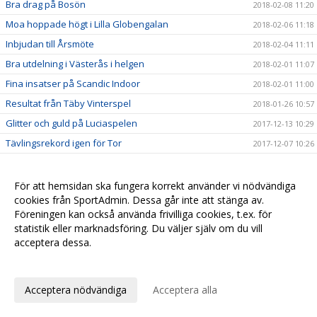
Bra drag på Bosön
2018-02-08 11:20
Moa hoppade högt i Lilla Globengalan
2018-02-06 11:18
Inbjudan till Årsmöte
2018-02-04 11:11
Bra utdelning i Västerås i helgen
2018-02-01 11:07
Fina insatser på Scandic Indoor
2018-02-01 11:00
Resultat från Täby Vinterspel
2018-01-26 10:57
Glitter och guld på Luciaspelen
2017-12-13 10:29
Tävlingsrekord igen för Tor
2017-12-07 10:26
Tävlingsrekord och guld i Örebro
2017-11-28 10:24
Många tog första chansen att persa!
2017-11-21 09:50
För att hemsidan ska fungera korrekt använder vi nödvändiga
cookies från SportAdmin. Dessa går inte att stänga av.
Fina framgångar i Tullingeloppet
2017-10-05 09:46
Föreningen kan också använda frivilliga cookies, t.ex. för
Mälarhöjden och CRAFT i nytt samarbete
2017-10-01 09:40
statistik eller marknadsföring. Du väljer själv om du vill
acceptera dessa.
Tävlingsprogram för hösten och vintern
2017-09-28 09:36
Anpassa dina val
Dubbla medaljörer på Skol-DM
2017-09-14 09:32
Seger i Svealandsmästerskapen till Stockholm
2017-09-13 09:25
Acceptera nödvändiga
Acceptera alla
Stor laginsats på Brommaspelen
2017-09-12 17:05