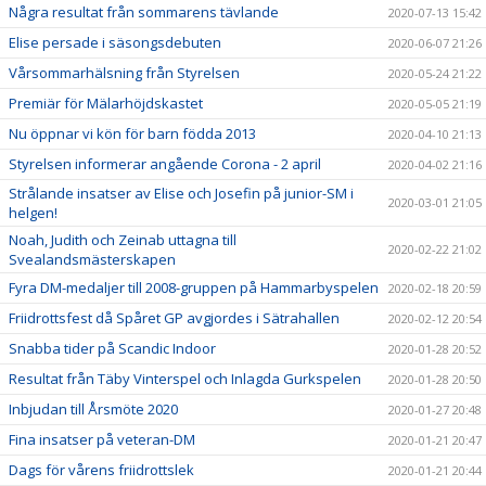
Några resultat från sommarens tävlande
2020-07-13 15:42
Elise persade i säsongsdebuten
2020-06-07 21:26
Vårsommarhälsning från Styrelsen
2020-05-24 21:22
Premiär för Mälarhöjdskastet
2020-05-05 21:19
Nu öppnar vi kön för barn födda 2013
2020-04-10 21:13
Styrelsen informerar angående Corona - 2 april
2020-04-02 21:16
Strålande insatser av Elise och Josefin på junior-SM i
2020-03-01 21:05
helgen!
Noah, Judith och Zeinab uttagna till
2020-02-22 21:02
Svealandsmästerskapen
Fyra DM-medaljer till 2008-gruppen på Hammarbyspelen
2020-02-18 20:59
Friidrottsfest då Spåret GP avgjordes i Sätrahallen
2020-02-12 20:54
Snabba tider på Scandic Indoor
2020-01-28 20:52
Resultat från Täby Vinterspel och Inlagda Gurkspelen
2020-01-28 20:50
Inbjudan till Årsmöte 2020
2020-01-27 20:48
Fina insatser på veteran-DM
2020-01-21 20:47
Dags för vårens friidrottslek
2020-01-21 20:44