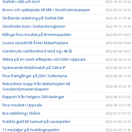
Stafett i vått och torrt
2022-10-02 16:36
Brons och sjätteplats till MIK i Stockholmskampen
2022-09-20 16:32
Strålande utdelning på Stafett-DM
2022-09-17 16:18
Stockholm bäst i Svelandsregionen
2022-09-13 16:14
Många fina resultat på Brommaspelen
2022-09-05 16:07
Louise utsedd till Årets Mälarhöjdare
2022-09-04 16:04
Gärderuds världsrekord stod sig i 46 år
2022-09-04 16:01
Wilma på en stark elfteplats vid USM i Uppsala
2022-08-28 22:16
Spännande klubbmatch på Sätra IP
2022-08-28 22:13
Fina framgångar på JSM i Sollentuna
2022-08-28 15:56
Rekordstor trupp från Mälarhöjden till
2022-08-25 22:10
Svealandsmästerskapen!
Rapport från helgens DM-tävlingar
2022-08-22 22:02
Fina resultat i Uppsala
2022-08-15 21:59
Bra utdelning i Skåne
2022-07-27 21:57
Dubbla guld till Samuel på Laxaspelen
2022-07-02 21:55
11 medaljer på Huddingespelen
2022-06-20 21:50