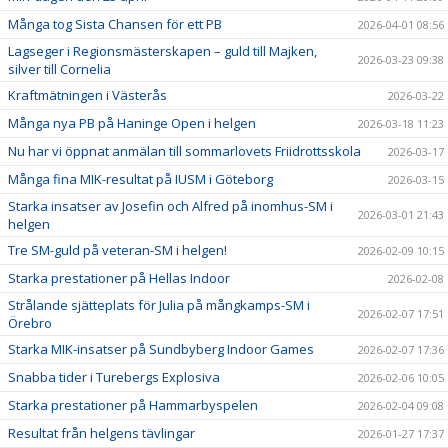
Många tog Sista Chansen för ett PB
2026-04-01 08:56
Lagseger i Regionsmästerskapen – guld till Majken,
2026-03-23 09:38
silver till Cornelia
Kraftmätningen i Västerås
2026-03-22
Många nya PB på Haninge Open i helgen
2026-03-18 11:23
Nu har vi öppnat anmälan till sommarlovets Friidrottsskola
2026-03-17
Många fina MIK-resultat på IUSM i Göteborg
2026-03-15
Starka insatser av Josefin och Alfred på inomhus-SM i
2026-03-01 21:43
helgen
Tre SM-guld på veteran-SM i helgen!
2026-02-09 10:15
Starka prestationer på Hellas Indoor
2026-02-08
Strålande sjätteplats för Julia på mångkamps-SM i
2026-02-07 17:51
Örebro
Starka MIK-insatser på Sundbyberg Indoor Games
2026-02-07 17:36
Snabba tider i Turebergs Explosiva
2026-02-06 10:05
Starka prestationer på Hammarbyspelen
2026-02-04 09:08
Resultat från helgens tävlingar
2026-01-27 17:37