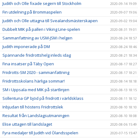
Judith och Olle fixade segern till Stockholm
2020-09-14 19:09
Fin utdelning på Brommaspelen
2020-09-07 19:06
Judith och Olle uttagna till Svealandsmästerskapen
2020-09-02 19:04
Dubbelt MIK på pallen i Viking Line-spelen
2020-08-31 19:01
Sammanfattning av USM-JSM i helgen
2020-08-24 18:57
Judith imponerade på DM
2020-08-24 18:46
Spännande friidrottshelg inleds idag
2020-08-21 18:34
Fina insatser på Täby Open
2020-08-17 18:27
Friidrotts-SM 2020 - sammanfattning
2020-08-17 18:21
Friidrottsskolans härliga sommar!
2020-08-14 18:18
SM i Uppsala med MIK på startlinjen
2020-08-13 18:15
Sollentuna GP bjöd på friidrott i världsklass
2020-08-11 18:12
Inbjudan till höstens Friidrottslek
2020-08-10 18:10
Resultat från Landslagsutmaningen
2020-08-10 18:08
Elise uttagen till landslaget
2020-08-06 15:49
Fyra medaljer till Judith vid Ölandsspelen
2020-07-15 15:47