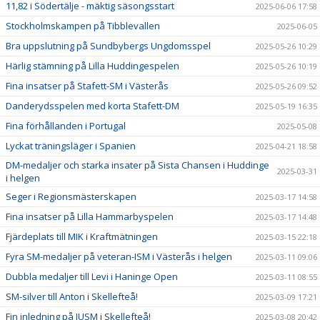
11,82 i Södertälje - mäktig säsongsstart
2025-06-06 17:58
Stockholmskampen på Tibblevallen
2025-06-05
Bra uppslutning på Sundbybergs Ungdomsspel
2025-05-26 10:29
Härlig stämning på Lilla Huddingespelen
2025-05-26 10:19
Fina insatser på Stafett-SM i Västerås
2025-05-26 09:52
Danderydsspelen med korta Stafett-DM
2025-05-19 16:35
Fina förhållanden i Portugal
2025-05-08
Lyckat träningsläger i Spanien
2025-04-21 18:58
DM-medaljer och starka insater på Sista Chansen i Huddinge
2025-03-31
i helgen
Seger i Regionsmästerskapen
2025-03-17 14:58
Fina insatser på Lilla Hammarbyspelen
2025-03-17 14:48
Fjärdeplats till MIK i Kraftmätningen
2025-03-15 22:18
Fyra SM-medaljer på veteran-ISM i Västerås i helgen
2025-03-11 09:06
Dubbla medaljer till Levi i Haninge Open
2025-03-11 08:55
SM-silver till Anton i Skellefteå!
2025-03-09 17:21
Fin inledning på IUSM i Skellefteå!
2025-03-08 20:42