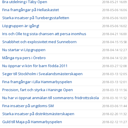
Bra utdelning i Täby Open
2018-05-21 16:09
Fina framgångar på Hellaskastet
2018-05-06 16:06
Starka insatser på Turebergsstafetten
2018-05-06 16:03
Löpgruppen är igång!
2018-05-06 16:02
Iris och Olle tog sista chansen att persa inomhus
2018-04-21 16:00
Snabbhet och explosivitet med Sunneborn
2018-04-15 15:58
Nu startar vi Löpgruppen
2018-04-14 12:27
Många nya pers i Örebro
2018-04-14 12:20
Nu öppnar vi kön för barn födda 2011
2018-03-27 12:08
Seger till Stockholm i Svealandsmästerskapen
2018-03-13 12:05
Fina framgångar i Lilla Hammarbyspelen
2018-03-13 12:01
Precision, fart och styrka i Haninge Open
2018-03-13 11:56
Nu har vi öppnat anmälan till sommarens friidrottsskola
2018-03-10 11:52
Fina insatser på ungdoms-SM
2018-03-06 11:44
Starka insatser på distriktsmästerskapen
2018-02-20 11:32
Guld till Maja på Hammarbyspelen
2018-02-12 11:27