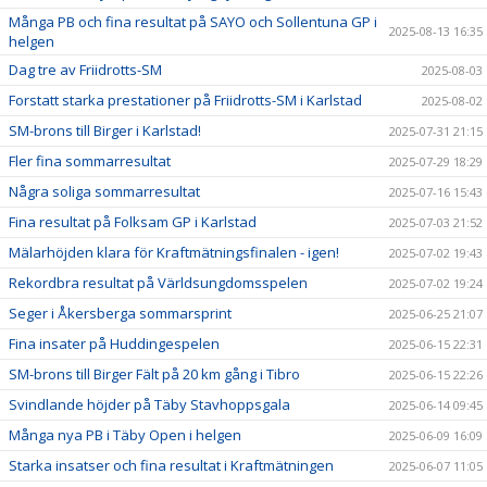
Många PB och fina resultat på SAYO och Sollentuna GP i
2025-08-13 16:35
helgen
Dag tre av Friidrotts-SM
2025-08-03
Forstatt starka prestationer på Friidrotts-SM i Karlstad
2025-08-02
SM-brons till Birger i Karlstad!
2025-07-31 21:15
Fler fina sommarresultat
2025-07-29 18:29
Några soliga sommarresultat
2025-07-16 15:43
Fina resultat på Folksam GP i Karlstad
2025-07-03 21:52
Mälarhöjden klara för Kraftmätningsfinalen - igen!
2025-07-02 19:43
Rekordbra resultat på Världsungdomsspelen
2025-07-02 19:24
Seger i Åkersberga sommarsprint
2025-06-25 21:07
Fina insater på Huddingespelen
2025-06-15 22:31
SM-brons till Birger Fält på 20 km gång i Tibro
2025-06-15 22:26
Svindlande höjder på Täby Stavhoppsgala
2025-06-14 09:45
Många nya PB i Täby Open i helgen
2025-06-09 16:09
Starka insatser och fina resultat i Kraftmätningen
2025-06-07 11:05