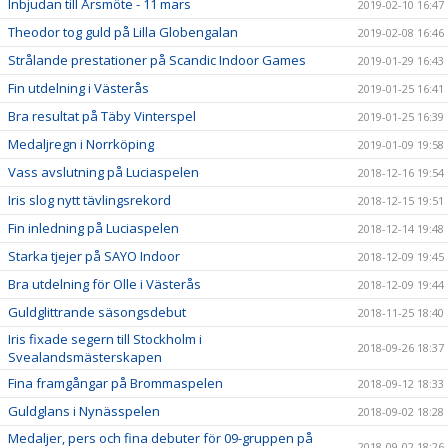
Inbjudan till Årsmöte - 11 mars
2019-02-10 16:47
Theodor tog guld på Lilla Globengalan
2019-02-08 16:46
Strålande prestationer på Scandic Indoor Games
2019-01-29 16:43
Fin utdelning i Västerås
2019-01-25 16:41
Bra resultat på Täby Vinterspel
2019-01-25 16:39
Medaljregn i Norrköping
2019-01-09 19:58
Vass avslutning på Luciaspelen
2018-12-16 19:54
Iris slog nytt tävlingsrekord
2018-12-15 19:51
Fin inledning på Luciaspelen
2018-12-14 19:48
Starka tjejer på SAYO Indoor
2018-12-09 19:45
Bra utdelning för Olle i Västerås
2018-12-09 19:44
Guldglittrande säsongsdebut
2018-11-25 18:40
Iris fixade segern till Stockholm i
2018-09-26 18:37
Svealandsmästerskapen
Fina framgångar på Brommaspelen
2018-09-12 18:33
Guldglans i Nynässpelen
2018-09-02 18:28
Medaljer, pers och fina debuter för 09-gruppen på
2018-09-02 18:26