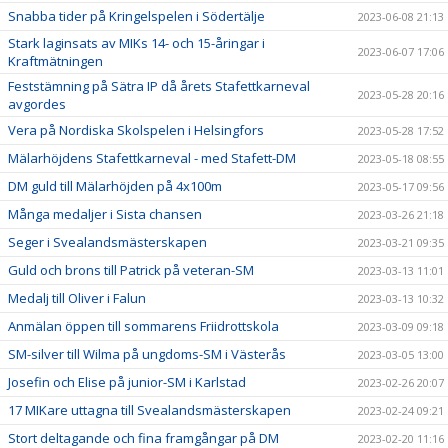
Snabba tider på Kringelspelen i Södertälje
2023-06-08 21:13
Stark laginsats av MIKs 14- och 15-åringar i
2023-06-07 17:06
Kraftmätningen
Feststämning på Sätra IP då årets Stafettkarneval
2023-05-28 20:16
avgordes
Vera på Nordiska Skolspelen i Helsingfors
2023-05-28 17:52
Mälarhöjdens Stafettkarneval - med Stafett-DM
2023-05-18 08:55
DM guld till Mälarhöjden på 4x100m
2023-05-17 09:56
Många medaljer i Sista chansen
2023-03-26 21:18
Seger i Svealandsmästerskapen
2023-03-21 09:35
Guld och brons till Patrick på veteran-SM
2023-03-13 11:01
Medalj till Oliver i Falun
2023-03-13 10:32
Anmälan öppen till sommarens Friidrottskola
2023-03-09 09:18
SM-silver till Wilma på ungdoms-SM i Västerås
2023-03-05 13:00
Josefin och Elise på junior-SM i Karlstad
2023-02-26 20:07
17 MIKare uttagna till Svealandsmästerskapen
2023-02-24 09:21
Stort deltagande och fina framgångar på DM
2023-02-20 11:16