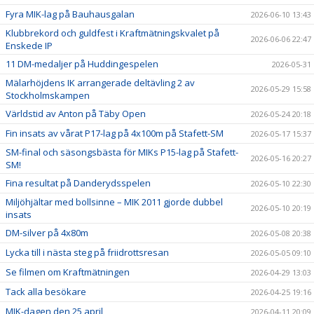
Fyra MIK-lag på Bauhausgalan
2026-06-10 13:43
Klubbrekord och guldfest i Kraftmätningskvalet på
2026-06-06 22:47
Enskede IP
11 DM-medaljer på Huddingespelen
2026-05-31
Mälarhöjdens IK arrangerade deltävling 2 av
2026-05-29 15:58
Stockholmskampen
Världstid av Anton på Täby Open
2026-05-24 20:18
Fin insats av vårat P17-lag på 4x100m på Stafett-SM
2026-05-17 15:37
SM-final och säsongsbästa för MIKs P15-lag på Stafett-
2026-05-16 20:27
SM!
Fina resultat på Danderydsspelen
2026-05-10 22:30
Miljöhjältar med bollsinne – MIK 2011 gjorde dubbel
2026-05-10 20:19
insats
DM-silver på 4x80m
2026-05-08 20:38
Lycka till i nästa steg på friidrottsresan
2026-05-05 09:10
Se filmen om Kraftmätningen
2026-04-29 13:03
Tack alla besökare
2026-04-25 19:16
MIK-dagen den 25 april
2026-04-11 20:09