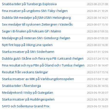
Snabba tider på Turebergs Explosiva
2023-08-23 21:08
Fina insatser på ungdoms-SM i Täby i helgen
2023-08-21 10:29
Dubbla SM-medaljer på JSM-USM i Helsingborg
2023-08-14 14:21
Sex medaljer till syskonen Zettergren i Västerås
2023-08-07 15:10
Seger i B-finalen på Folksam GP i Malmö
2023-08-07 09:55
Medaljregn på Veteran-SM i Göteborg i helgen
2023-08-07 09:33
Nytt fint lopp på Viking Line spelen
2023-08-03 16:30
Starka insatser på SM i Söderhamn
2023-07-31 12:06
Dubbla guld i Skåne och flera nya PB i Leksand i helgen
2023-07-24 15:16
Fina resultat och nya PBn på Öland och i Tumba i helgen
2023-07-18 14:47
Resultat från veckans tävlingar
2023-07-07 15:16
Starka insatser av MIK på Världsungdomsspelen
2023-07-04 11:42
Snabba tider i Åkersberga
2023-06-30 14:55
Medaljrekord i Visby på Gutegalan
2023-06-19 20:37
Starka insatser på Huddingespelen
2023-06-19 20:29
SAYO och Sollentuna Grand Prix
2023-06-13 16:03