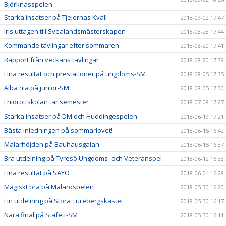
Björknässpelen
Starka insatser på Tjejernas Kväll
2018-09-02 17:47
Iris uttagen till Svealandsmästerskapen
2018-08-28 17:44
Kommande tävlingar efter sommaren
2018-08-20 17:41
Rapport från veckans tävlingar
2018-08-20 17:39
Fina resultat och prestationer på ungdoms-SM
2018-08-05 17:35
Alba nia på junior-SM
2018-08-05 17:30
Friidrottskolan tar semester
2018-07-08 17:27
Starka insatser på DM och Huddingespelen
2018-06-19 17:21
Bästa inledningen på sommarlovet!
2018-06-15 16:42
Mälarhöjden på Bauhausgalan
2018-06-15 16:37
Bra utdelning på Tyresö Ungdoms- och Veteranspel
2018-06-12 16:33
Fina resultat på SAYO
2018-06-04 16:28
Magiskt bra på Mälaröspelen
2018-05-30 16:20
Fin utdelning på Stora Turebergskastet
2018-05-30 16:17
Nära final på Stafett-SM
2018-05-30 16:11