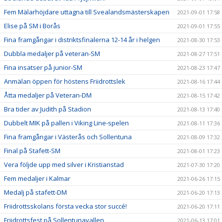
Fem Mälarhöjdare uttagna till Svealandsmästerskapen
2021-09-01 17:58
Elise på SM i Borås
2021-09-01 17:55
Fina framgångar i distriktsfinalerna 12-14 år i helgen
2021-08-30 17:53
Dubbla medaljer på veteran-SM
2021-08-27 17:51
Fina insatser på junior-SM
2021-08-23 17:47
Anmälan öppen för höstens Friidrottslek
2021-08-16 17:44
Åtta medaljer på Veteran-DM
2021-08-15 17:42
Bra tider av Judith på Stadion
2021-08-13 17:40
Dubbelt MIK på pallen i Viking Line-spelen
2021-08-11 17:36
Fina framgångar i Västerås och Sollentuna
2021-08-09 17:32
Final på Stafett-SM
2021-08-01 17:23
Vera följde upp med silver i Kristianstad
2021-07-30 17:20
Fem medaljer i Kalmar
2021-06-26 17:15
Medalj på stafett-DM
2021-06-20 17:13
Friidrottsskolans första vecka stor succé!
2021-06-20 17:11
Friidrottsfest på Sollentunavallen
2021-06-13 17:01