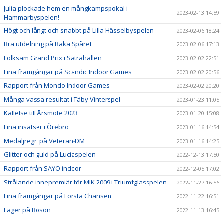
Julia plockade hem en mångkampspokal i
2023-02-13 14:59
Hammarbyspelen!
Högt och långt och snabbt på Lilla Hässelbyspelen
2023-02-06 18:24
Bra utdelning på Raka Spåret
2023-02-06 17:13
Folksam Grand Prix i Sätrahallen
2023-02-02 22:51
Fina framgångar på Scandic Indoor Games
2023-02-02 20:56
Rapport från Mondo Indoor Games
2023-02-02 20:20
Många vassa resultat i Täby Vinterspel
2023-01-23 11:05
Kallelse till Årsmöte 2023
2023-01-20 15:08
Fina insatser i Örebro
2023-01-16 14:54
Medaljregn på Veteran-DM
2023-01-16 14:25
Glitter och guld på Luciaspelen
2022-12-13 17:50
Rapport från SAYO indoor
2022-12-05 17:02
Strålande innepremiär för MIK 2009 i Triumfglasspelen
2022-11-27 16:56
Fina framgångar på Första Chansen
2022-11-22 16:51
Läger på Bosön
2022-11-13 16:45