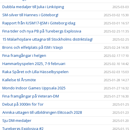
Dubbla medaljer till Julia i Linköping
2025-03-03
SM-silver till Hannes i Göteborg!
2025-03-02 15:30
Rapport från IUSM17-IJSM i Göteborg idag
2025-03-01 16:57
Fina tider och nya PB på Turebergs Explosiva
2025-02-25 11:35
15 Mälarhöjdare uttagna till Stockholms distriktslag!
2025-02-25
Brons och elfetplats på ISM i Växjö
2025-02-24 14:30
Fina framgångar i helgen
2025-02-17 17:10
Hammarbyspelen 2025, 7-9 februari
2025-02-10 14:42
Raka Spåret och Lilla Hässelbyspelen
2025-02-03 15:03
Kallelse til Årsmöte
2025-01-28 14:27
Mondo Indoor Games Uppsala 2025
2025-01-27 16:32
Fina framgångar på Veteran-DM
2025-01-27 16:30
Debut på 3000m för Tor
2025-01-25
Annika uttagen till utbildningen Elitcoach 2028
2025-01-23
Sju DM-medaljer
2025-01-20
Turebergs Explosiva #2
2025-01-15