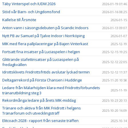
Täby Vinterspel och IUDM 2026
2026-01-19 01:46
Stöd vår Barn- och Ungdomsfond
2026-01-16 08:25
Kallelse till Årsmöte
2026-01-15
Anton vann i säsongsdebuten på Scandic Indoors
2026-01-13 09:07
Nytt PB av Samuel på Tjalve Indoor i Norrköping
2026-01-07
MIK med flera pallplaceringar på Bajen Vinterkast
2025-12-19
Fortsatt fina insatser på Luciaspelen i helgen
2025-12-15 19:25
Glittrande stafettinsatser på Luciaspelen på
2025-12-12 22:05
fredagkvällen
Idrottsklivets Friidrottsfritids avslutar lyckad termin
2025-12-12 11:37
Deltagarrekord på Första Chansen i Huddinge
2025-11-20 10:58
Ledare från Mälarhöjden klara med Friidrottsförbundets
2025-11-19
tränarutbildning steg 3
Rekordmånga ledare på årets MIK-middag
2025-10-23 20:13
Tränare och aktiva från MIK Friidrott i helgens
2025-10-20 16:09
Tränarforum och utvecklingsträff
Elitcoach 2028 - rapport från senaste träffen
2025-10-14