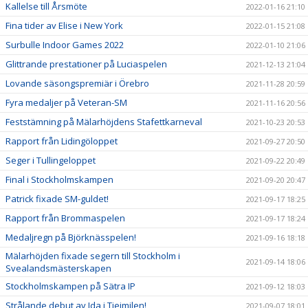
Kallelse till Årsmöte
2022-01-16 21:10
Fina tider av Elise i New York
2022-01-15 21:08
Surbulle Indoor Games 2022
2022-01-10 21:06
Glittrande prestationer på Luciaspelen
2021-12-13 21:04
Lovande säsongspremiär i Örebro
2021-11-28 20:59
Fyra medaljer på Veteran-SM
2021-11-16 20:56
Feststämning på Mälarhöjdens Stafettkarneval
2021-10-23 20:53
Rapport från Lidingöloppet
2021-09-27 20:50
Seger i Tullingeloppet
2021-09-22 20:49
Final i Stockholmskampen
2021-09-20 20:47
Patrick fixade SM-guldet!
2021-09-17 18:25
Rapport från Brommaspelen
2021-09-17 18:24
Medaljregn på Björknässpelen!
2021-09-16 18:18
Mälarhöjden fixade segern till Stockholm i
2021-09-14 18:06
Svealandsmästerskapen
Stockholmskampen på Sätra IP
2021-09-12 18:03
Strålande debut av Ida i Tjejmilen!
2021-09-07 18:01