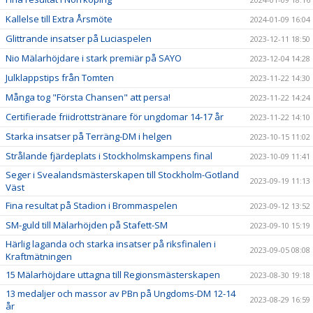
Kallelse till Extra Årsmöte
2024-01-09 16:04
Glittrande insatser på Luciaspelen
2023-12-11 18:50
Nio Mälarhöjdare i stark premiär på SAYO
2023-12-04 14:28
Julklappstips från Tomten
2023-11-22 14:30
Många tog "Första Chansen" att persa!
2023-11-22 14:24
Certifierade friidrottstränare för ungdomar 14-17 år
2023-11-22 14:10
Starka insatser på Terräng-DM i helgen
2023-10-15 11:02
Strålande fjärdeplats i Stockholmskampens final
2023-10-09 11:41
Seger i Svealandsmästerskapen till Stockholm-Gotland
2023-09-19 11:13
Väst
Fina resultat på Stadion i Brommaspelen
2023-09-12 13:52
SM-guld till Mälarhöjden på Stafett-SM
2023-09-10 15:19
Härlig laganda och starka insatser på riksfinalen i
2023-09-05 08:08
Kraftmätningen
15 Mälarhöjdare uttagna till Regionsmästerskapen
2023-08-30 19:18
13 medaljer och massor av PBn på Ungdoms-DM 12-14
2023-08-29 16:59
år