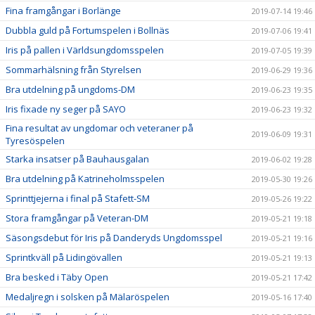
Fina framgångar i Borlänge
2019-07-14 19:46
Dubbla guld på Fortumspelen i Bollnäs
2019-07-06 19:41
Iris på pallen i Världsungdomsspelen
2019-07-05 19:39
Sommarhälsning från Styrelsen
2019-06-29 19:36
Bra utdelning på ungdoms-DM
2019-06-23 19:35
Iris fixade ny seger på SAYO
2019-06-23 19:32
Fina resultat av ungdomar och veteraner på
2019-06-09 19:31
Tyresöspelen
Starka insatser på Bauhausgalan
2019-06-02 19:28
Bra utdelning på Katrineholmsspelen
2019-05-30 19:26
Sprinttjejerna i final på Stafett-SM
2019-05-26 19:22
Stora framgångar på Veteran-DM
2019-05-21 19:18
Säsongsdebut för Iris på Danderyds Ungdomsspel
2019-05-21 19:16
Sprintkväll på Lidingövallen
2019-05-21 19:13
Bra besked i Täby Open
2019-05-21 17:42
Medaljregn i solsken på Mälaröspelen
2019-05-16 17:40