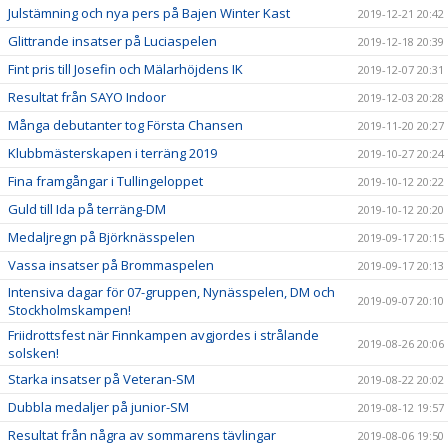
Julstämning och nya pers på Bajen Winter Kast
2019-12-21 20:42
Glittrande insatser på Luciaspelen
2019-12-18 20:39
Fint pris till Josefin och Mälarhöjdens IK
2019-12-07 20:31
Resultat från SAYO Indoor
2019-12-03 20:28
Många debutanter tog Första Chansen
2019-11-20 20:27
Klubbmästerskapen i terräng 2019
2019-10-27 20:24
Fina framgångar i Tullingeloppet
2019-10-12 20:22
Guld till Ida på terräng-DM
2019-10-12 20:20
Medaljregn på Björknässpelen
2019-09-17 20:15
Vassa insatser på Brommaspelen
2019-09-17 20:13
Intensiva dagar för 07-gruppen, Nynässpelen, DM och
2019-09-07 20:10
Stockholmskampen!
Friidrottsfest när Finnkampen avgjordes i strålande
2019-08-26 20:06
solsken!
Starka insatser på Veteran-SM
2019-08-22 20:02
Dubbla medaljer på junior-SM
2019-08-12 19:57
Resultat från några av sommarens tävlingar
2019-08-06 19:50