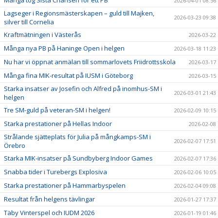
Många tog Sista Chansen för ett PB
2026-04-01 08:56
Lagseger i Regionsmästerskapen – guld till Majken,
2026-03-23 09:38
silver till Cornelia
Kraftmätningen i Västerås
2026-03-22
Många nya PB på Haninge Open i helgen
2026-03-18 11:23
Nu har vi öppnat anmälan till sommarlovets Friidrottsskola
2026-03-17
Många fina MIK-resultat på IUSM i Göteborg
2026-03-15
Starka insatser av Josefin och Alfred på inomhus-SM i
2026-03-01 21:43
helgen
Tre SM-guld på veteran-SM i helgen!
2026-02-09 10:15
Starka prestationer på Hellas Indoor
2026-02-08
Strålande sjätteplats för Julia på mångkamps-SM i
2026-02-07 17:51
Örebro
Starka MIK-insatser på Sundbyberg Indoor Games
2026-02-07 17:36
Snabba tider i Turebergs Explosiva
2026-02-06 10:05
Starka prestationer på Hammarbyspelen
2026-02-04 09:08
Resultat från helgens tävlingar
2026-01-27 17:37
Täby Vinterspel och IUDM 2026
2026-01-19 01:46