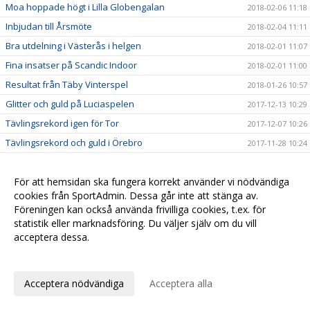
Moa hoppade högt i Lilla Globengalan
2018-02-06 11:18
Inbjudan till Årsmöte
2018-02-04 11:11
Bra utdelning i Västerås i helgen
2018-02-01 11:07
Fina insatser på Scandic Indoor
2018-02-01 11:00
Resultat från Täby Vinterspel
2018-01-26 10:57
Glitter och guld på Luciaspelen
2017-12-13 10:29
Tävlingsrekord igen för Tor
2017-12-07 10:26
Tävlingsrekord och guld i Örebro
2017-11-28 10:24
Många tog första chansen att persa!
2017-11-21 09:50
För att hemsidan ska fungera korrekt använder vi nödvändiga
Fina framgångar i Tullingeloppet
2017-10-05 09:46
cookies från SportAdmin. Dessa går inte att stänga av.
Mälarhöjden och CRAFT i nytt samarbete
2017-10-01 09:40
Föreningen kan också använda frivilliga cookies, t.ex. för
Tävlingsprogram för hösten och vintern
2017-09-28 09:36
statistik eller marknadsföring. Du väljer själv om du vill
acceptera dessa.
Dubbla medaljörer på Skol-DM
2017-09-14 09:32
Anpassa dina val
Seger i Svealandsmästerskapen till Stockholm
2017-09-13 09:25
Stor laginsats på Brommaspelen
2017-09-12 17:05
Acceptera nödvändiga
Acceptera alla
Guld i veteran-SM i kastmångkamp
2017-09-12 16:59