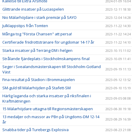
Kallelse till Extra Årsmöte
2024-01-09 16:04
Glittrande insatser på Luciaspelen
2023-12-11 18:50
Nio Mälarhöjdare i stark premiär på SAYO
2023-12-04 14:28
Julklappstips från Tomten
2023-11-22 14:30
Många tog "Första Chansen" att persa!
2023-11-22 14:24
Certifierade friidrottstränare för ungdomar 14-17 år
2023-11-22 14:10
Starka insatser på Terräng-DM i helgen
2023-10-15 11:02
Strålande fjärdeplats i Stockholmskampens final
2023-10-09 11:41
Seger i Svealandsmästerskapen till Stockholm-Gotland
2023-09-19 11:13
Väst
Fina resultat på Stadion i Brommaspelen
2023-09-12 13:52
SM-guld till Mälarhöjden på Stafett-SM
2023-09-10 15:19
Härlig laganda och starka insatser på riksfinalen i
2023-09-05 08:08
Kraftmätningen
15 Mälarhöjdare uttagna till Regionsmästerskapen
2023-08-30 19:18
13 medaljer och massor av PBn på Ungdoms-DM 12-14
2023-08-29 16:59
år
Snabba tider på Turebergs Explosiva
2023-08-23 21:08