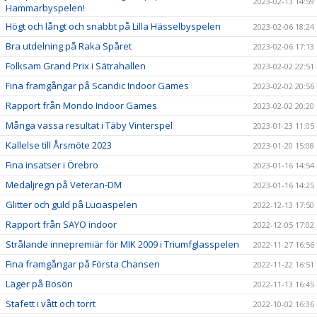
2023-02-13 14:59
Hammarbyspelen!
Högt och långt och snabbt på Lilla Hässelbyspelen
2023-02-06 18:24
Bra utdelning på Raka Spåret
2023-02-06 17:13
Folksam Grand Prix i Sätrahallen
2023-02-02 22:51
Fina framgångar på Scandic Indoor Games
2023-02-02 20:56
Rapport från Mondo Indoor Games
2023-02-02 20:20
Många vassa resultat i Täby Vinterspel
2023-01-23 11:05
Kallelse till Årsmöte 2023
2023-01-20 15:08
Fina insatser i Örebro
2023-01-16 14:54
Medaljregn på Veteran-DM
2023-01-16 14:25
Glitter och guld på Luciaspelen
2022-12-13 17:50
Rapport från SAYO indoor
2022-12-05 17:02
Strålande innepremiär för MIK 2009 i Triumfglasspelen
2022-11-27 16:56
Fina framgångar på Första Chansen
2022-11-22 16:51
Läger på Bosön
2022-11-13 16:45
Stafett i vått och torrt
2022-10-02 16:36