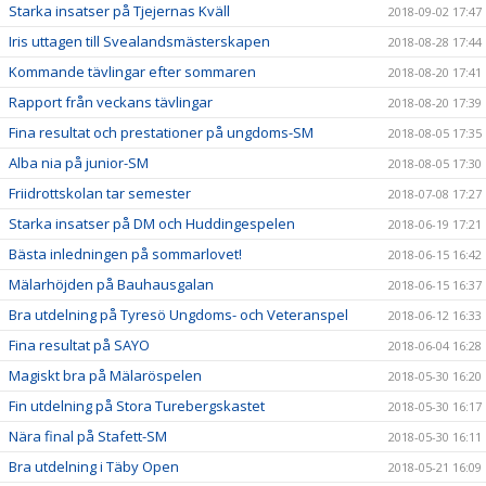
Starka insatser på Tjejernas Kväll
2018-09-02 17:47
Iris uttagen till Svealandsmästerskapen
2018-08-28 17:44
Kommande tävlingar efter sommaren
2018-08-20 17:41
Rapport från veckans tävlingar
2018-08-20 17:39
Fina resultat och prestationer på ungdoms-SM
2018-08-05 17:35
Alba nia på junior-SM
2018-08-05 17:30
Friidrottskolan tar semester
2018-07-08 17:27
Starka insatser på DM och Huddingespelen
2018-06-19 17:21
Bästa inledningen på sommarlovet!
2018-06-15 16:42
Mälarhöjden på Bauhausgalan
2018-06-15 16:37
Bra utdelning på Tyresö Ungdoms- och Veteranspel
2018-06-12 16:33
Fina resultat på SAYO
2018-06-04 16:28
Magiskt bra på Mälaröspelen
2018-05-30 16:20
Fin utdelning på Stora Turebergskastet
2018-05-30 16:17
Nära final på Stafett-SM
2018-05-30 16:11
Bra utdelning i Täby Open
2018-05-21 16:09