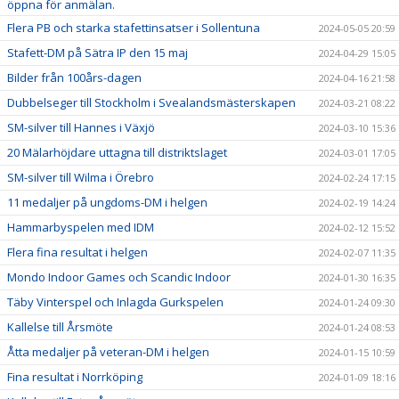
öppna för anmälan.
Flera PB och starka stafettinsatser i Sollentuna
2024-05-05 20:59
Stafett-DM på Sätra IP den 15 maj
2024-04-29 15:05
Bilder från 100års-dagen
2024-04-16 21:58
Dubbelseger till Stockholm i Svealandsmästerskapen
2024-03-21 08:22
SM-silver till Hannes i Växjö
2024-03-10 15:36
20 Mälarhöjdare uttagna till distriktslaget
2024-03-01 17:05
SM-silver till Wilma i Örebro
2024-02-24 17:15
11 medaljer på ungdoms-DM i helgen
2024-02-19 14:24
Hammarbyspelen med IDM
2024-02-12 15:52
Flera fina resultat i helgen
2024-02-07 11:35
Mondo Indoor Games och Scandic Indoor
2024-01-30 16:35
Täby Vinterspel och Inlagda Gurkspelen
2024-01-24 09:30
Kallelse till Årsmöte
2024-01-24 08:53
Åtta medaljer på veteran-DM i helgen
2024-01-15 10:59
Fina resultat i Norrköping
2024-01-09 18:16