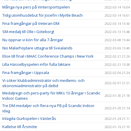
Många nya pers på Vintersportspelen
2022-03-14 16:04
Tidig utomhusdebut för Josefin i Myrtle Beach
2022-03-14 16:01
Fina framgångar på Veteran-DM
2022-03-14 15:50
SM-medalj till Olle i Göteborg!
2022-03-13 15:48
Nu öppnar vi kön för alla 7-åringar
2022-03-08 15:44
Nio Mälarhöjdare uttagna till Svealands
2022-03-06 15:40
Elise till final i MAAC Conference Champs i New York
2022-02-21 21:26
Lilla Hässelbyspelen inför fulla läktare
2022-02-21 15:38
Fina framgångar i Uppsala
2022-02-06 21:24
Vi söker klubbadministratör och medlems- och
2022-02-01 21:21
ekonomiadministratör på deltid
Medaljregn och pers-party för MIKs 13-åringar i Scandic
2022-01-30 21:18
Indoor Games
Tre DM-medaljer och flera nya PB på Scandic Indoor
2022-01-29 21:14
idag
Inlagda Gurkspelen i Västerås
2022-01-24 21:11
Kallelse till Årsmöte
2022-01-16 21:10