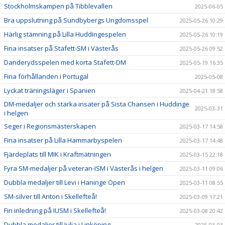
Stockholmskampen på Tibblevallen
2025-06-05
Bra uppslutning på Sundbybergs Ungdomsspel
2025-05-26 10:29
Härlig stämning på Lilla Huddingespelen
2025-05-26 10:19
Fina insatser på Stafett-SM i Västerås
2025-05-26 09:52
Danderydsspelen med korta Stafett-DM
2025-05-19 16:35
Fina förhållanden i Portugal
2025-05-08
Lyckat träningsläger i Spanien
2025-04-21 18:58
DM-medaljer och starka insater på Sista Chansen i Huddinge
2025-03-31
i helgen
Seger i Regionsmästerskapen
2025-03-17 14:58
Fina insatser på Lilla Hammarbyspelen
2025-03-17 14:48
Fjärdeplats till MIK i Kraftmätningen
2025-03-15 22:18
Fyra SM-medaljer på veteran-ISM i Västerås i helgen
2025-03-11 09:06
Dubbla medaljer till Levi i Haninge Open
2025-03-11 08:55
SM-silver till Anton i Skellefteå!
2025-03-09 17:21
Fin inledning på IUSM i Skellefteå!
2025-03-08 20:42
Dubbla medaljer till Julia i Linköping
2025-03-03