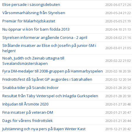
Elise persade i säsongsdebuten
2020-06-07 21:26
Vårsommarhälsning från Styrelsen
2020-05-24 21:22
Premiär för Mälarhöjdskastet
2020-05-05 21:19
Nu öppnar vi kön för barn födda 2013
2020-04-10 21:13
Styrelsen informerar angående Corona - 2 april
2020-04-02 21:16
Strålande insatser av Elise och Josefin på junior-SM i
2020-03-01 21:05
helgen!
Noah, Judith och Zeinab uttagna till
2020-02-22 21:02
Svealandsmästerskapen
Fyra DM-medaljer till 2008-gruppen på Hammarbyspelen
2020-02-18 20:59
Friidrottsfest då Spåret GP avgjordes i Sätrahallen
2020-02-12 20:54
Snabba tider på Scandic Indoor
2020-01-28 20:52
Resultat från Täby Vinterspel och Inlagda Gurkspelen
2020-01-28 20:50
Inbjudan till Årsmöte 2020
2020-01-27 20:48
Fina insatser på veteran-DM
2020-01-21 20:47
Dags för vårens friidrottslek
2020-01-21 20:44
Julstämning och nya pers på Bajen Winter Kast
2019-12-21 20:42