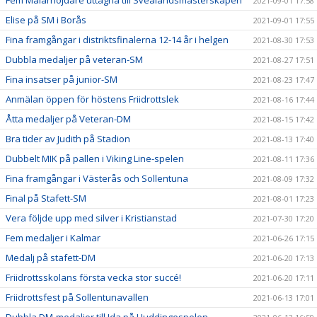
Fem Mälarhöjdare uttagna till Svealandsmästerskapen
2021-09-01 17:58
Elise på SM i Borås
2021-09-01 17:55
Fina framgångar i distriktsfinalerna 12-14 år i helgen
2021-08-30 17:53
Dubbla medaljer på veteran-SM
2021-08-27 17:51
Fina insatser på junior-SM
2021-08-23 17:47
Anmälan öppen för höstens Friidrottslek
2021-08-16 17:44
Åtta medaljer på Veteran-DM
2021-08-15 17:42
Bra tider av Judith på Stadion
2021-08-13 17:40
Dubbelt MIK på pallen i Viking Line-spelen
2021-08-11 17:36
Fina framgångar i Västerås och Sollentuna
2021-08-09 17:32
Final på Stafett-SM
2021-08-01 17:23
Vera följde upp med silver i Kristianstad
2021-07-30 17:20
Fem medaljer i Kalmar
2021-06-26 17:15
Medalj på stafett-DM
2021-06-20 17:13
Friidrottsskolans första vecka stor succé!
2021-06-20 17:11
Friidrottsfest på Sollentunavallen
2021-06-13 17:01