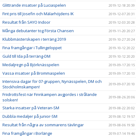
Glittrande insatser på Luciaspelen
2019-12-18 20:39
Fint pris till Josefin och Mälarhöjdens IK
2019-12-07 20:31
Resultat från SAYO Indoor
2019-12-03 20:28
Många debutanter tog Första Chansen
2019-11-20 20:27
Klubbmästerskapen i terräng 2019
2019-10-27 20:24
Fina framgångar i Tullingeloppet
2019-10-12 20:22
Guld till Ida på terräng-DM
2019-10-12 20:20
Medaljregn på Björknässpelen
2019-09-17 20:15
Vassa insatser på Brommaspelen
2019-09-17 20:13
Intensiva dagar för 07-gruppen, Nynässpelen, DM och
2019-09-07 20:10
Stockholmskampen!
Friidrottsfest när Finnkampen avgjordes i strålande
2019-08-26 20:06
solsken!
Starka insatser på Veteran-SM
2019-08-22 20:02
Dubbla medaljer på junior-SM
2019-08-12 19:57
Resultat från några av sommarens tävlingar
2019-08-06 19:50
Fina framgångar i Borlänge
2019-07-14 19:46