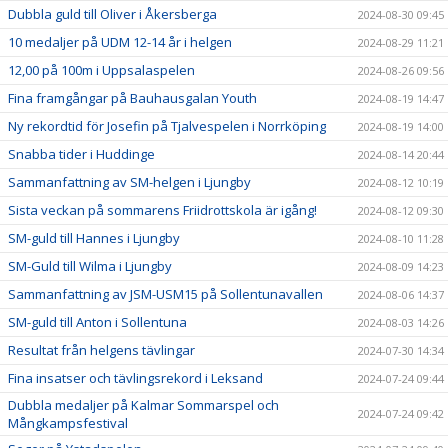
Dubbla guld till Oliver i Åkersberga
2024-08-30 09:45
10 medaljer på UDM 12-14 år i helgen
2024-08-29 11:21
12,00 på 100m i Uppsalaspelen
2024-08-26 09:56
Fina framgångar på Bauhausgalan Youth
2024-08-19 14:47
Ny rekordtid för Josefin på Tjalvespelen i Norrköping
2024-08-19 14:00
Snabba tider i Huddinge
2024-08-14 20:44
Sammanfattning av SM-helgen i Ljungby
2024-08-12 10:19
Sista veckan på sommarens Friidrottskola är igång!
2024-08-12 09:30
SM-guld till Hannes i Ljungby
2024-08-10 11:28
SM-Guld till Wilma i Ljungby
2024-08-09 14:23
Sammanfattning av JSM-USM15 på Sollentunavallen
2024-08-06 14:37
SM-guld till Anton i Sollentuna
2024-08-03 14:26
Resultat från helgens tävlingar
2024-07-30 14:34
Fina insatser och tävlingsrekord i Leksand
2024-07-24 09:44
Dubbla medaljer på Kalmar Sommarspel och
2024-07-24 09:42
Mångkampsfestival