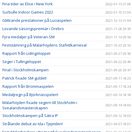
Fina tider av Elise i New York
2022-01-15 21:08
Surbulle Indoor Games 2022
2022-01-10 21:06
Glittrande prestationer på Luciaspelen
2021-12-13 21:04
Lovande säsongspremiär i Örebro
2021-11-28 20:59
Fyra medaljer på Veteran-SM
2021-11-16 20:56
Feststämning på Mälarhöjdens Stafettkarneval
2021-10-23 20:53
Rapport från Lidingöloppet
2021-09-27 20:50
Seger i Tullingeloppet
2021-09-22 20:49
Final i Stockholmskampen
2021-09-20 20:47
Patrick fixade SM-guldet!
2021-09-17 18:25
Rapport från Brommaspelen
2021-09-17 18:24
Medaljregn på Björknässpelen!
2021-09-16 18:18
Mälarhöjden fixade segern till Stockholm i
2021-09-14 18:06
Svealandsmästerskapen
Stockholmskampen på Sätra IP
2021-09-12 18:03
Strålande debut av Ida i Tjejmilen!
2021-09-07 18:01