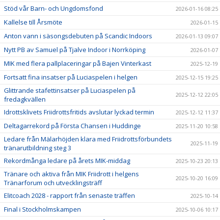
Stöd vår Barn- och Ungdomsfond
2026-01-16 08:25
Kallelse till Årsmöte
2026-01-15
Anton vann i säsongsdebuten på Scandic Indoors
2026-01-13 09:07
Nytt PB av Samuel på Tjalve Indoor i Norrköping
2026-01-07
MIK med flera pallplaceringar på Bajen Vinterkast
2025-12-19
Fortsatt fina insatser på Luciaspelen i helgen
2025-12-15 19:25
Glittrande stafettinsatser på Luciaspelen på
2025-12-12 22:05
fredagkvällen
Idrottsklivets Friidrottsfritids avslutar lyckad termin
2025-12-12 11:37
Deltagarrekord på Första Chansen i Huddinge
2025-11-20 10:58
Ledare från Mälarhöjden klara med Friidrottsförbundets
2025-11-19
tränarutbildning steg 3
Rekordmånga ledare på årets MIK-middag
2025-10-23 20:13
Tränare och aktiva från MIK Friidrott i helgens
2025-10-20 16:09
Tränarforum och utvecklingsträff
Elitcoach 2028 - rapport från senaste träffen
2025-10-14
Final i Stockholmskampen
2025-10-06 10:17