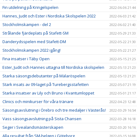
Fin utdelning på Kringelspelen
2022-06-06 21:44
Hannes, Judit och Ester i Nordiska Skolspelen 2022
2022-06-03 21:42
Stockholmskampen - del 2
2022-06-02 21:40
Strålande fjärdeplats på Stafett-SM
2022-05-29 21:33
Danderydsspelen med Stafett-DM
2022-05-22 21:30
Stockholmskampen 2022 igång!
2022-05-22 21:27
Fina insatser i Täby Open
2022-05-15 21:25
Ester, Judit och Hannes uttagna till Nordiska skolspelen
2022-05-13 21:23
Starka säsongsdebutanter på Mälaröspelen
2022-05-13 21:21
Stark insats av 09-laget på Turebergsstafetten
2022-05-07 21:19
Starka insatser av Lily och Bruno i Kvantumloppet
2022-05-01 21:17
Clinics och minikurser för våra tränare
2022-04-23 12:48
Säsongsavslutning i Örebro och tre medaljer i Västerås!
2022-03-29 16:54
Vass säsongsavslutning på Sista Chansen
2022-03-28 16:18
Seger i Svealandsmästerskapen
2022-03-20 16:16
Alla resultat från SM-helgen i Göteborg
2022-03-15 16:08