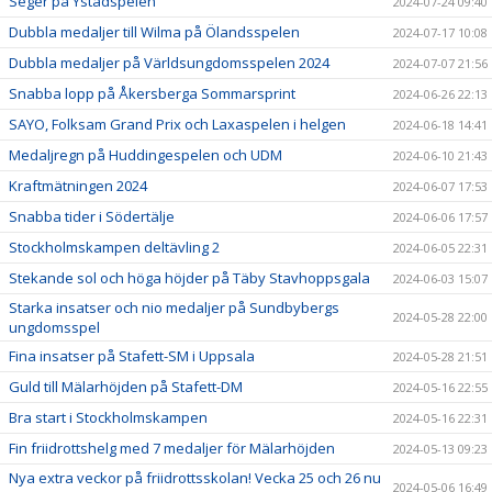
Seger på Ystadspelen
2024-07-24 09:40
Dubbla medaljer till Wilma på Ölandsspelen
2024-07-17 10:08
Dubbla medaljer på Världsungdomsspelen 2024
2024-07-07 21:56
Snabba lopp på Åkersberga Sommarsprint
2024-06-26 22:13
SAYO, Folksam Grand Prix och Laxaspelen i helgen
2024-06-18 14:41
Medaljregn på Huddingespelen och UDM
2024-06-10 21:43
Kraftmätningen 2024
2024-06-07 17:53
Snabba tider i Södertälje
2024-06-06 17:57
Stockholmskampen deltävling 2
2024-06-05 22:31
Stekande sol och höga höjder på Täby Stavhoppsgala
2024-06-03 15:07
Starka insatser och nio medaljer på Sundbybergs
2024-05-28 22:00
ungdomsspel
Fina insatser på Stafett-SM i Uppsala
2024-05-28 21:51
Guld till Mälarhöjden på Stafett-DM
2024-05-16 22:55
Bra start i Stockholmskampen
2024-05-16 22:31
Fin friidrottshelg med 7 medaljer för Mälarhöjden
2024-05-13 09:23
Nya extra veckor på friidrottsskolan! Vecka 25 och 26 nu
2024-05-06 16:49