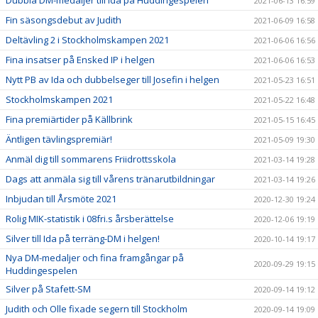
Dubbla DM-medaljer till Ida på Huddingespelen
2021-06-13 16:59
Fin säsongsdebut av Judith
2021-06-09 16:58
Deltävling 2 i Stockholmskampen 2021
2021-06-06 16:56
Fina insatser på Ensked IP i helgen
2021-06-06 16:53
Nytt PB av Ida och dubbelseger till Josefin i helgen
2021-05-23 16:51
Stockholmskampen 2021
2021-05-22 16:48
Fina premiärtider på Källbrink
2021-05-15 16:45
Äntligen tävlingspremiär!
2021-05-09 19:30
Anmäl dig till sommarens Friidrottsskola
2021-03-14 19:28
Dags att anmäla sig till vårens tränarutbildningar
2021-03-14 19:26
Inbjudan till Årsmöte 2021
2020-12-30 19:24
Rolig MIK-statistik i 08fri.s årsberättelse
2020-12-06 19:19
Silver till Ida på terräng-DM i helgen!
2020-10-14 19:17
Nya DM-medaljer och fina framgångar på
2020-09-29 19:15
Huddingespelen
Silver på Stafett-SM
2020-09-14 19:12
Judith och Olle fixade segern till Stockholm
2020-09-14 19:09