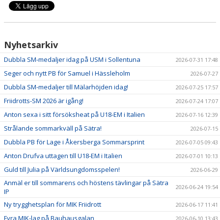
Nyhetsarkiv
Dubbla SM-medaljer idag på USM i Sollentuna
2026-07-31 17:48
Seger och nytt PB för Samuel i Hässleholm
2026-07-27
Dubbla SM-medaljer till Mälarhöjden idag!
2026-07-25 17:57
Friidrotts-SM 2026 är igång!
2026-07-24 17:07
Anton sexa i sitt försöksheat på U18-EM i Italien
2026-07-16 12:39
Strålande sommarkväll på Sätra!
2026-07-15
Dubbla PB för Lage i Åkersberga Sommarsprint
2026-07-05 09:43
Anton Drufva uttagen till U18-EM i Italien
2026-07-01 10:13
Guld till Julia på Världsungdomsspelen!
2026-06-29
Anmäl er till sommarens och höstens tävlingar på Sätra
2026-06-24 19:54
IP
Ny trygghetsplan för MIK Friidrott
2026-06-17 11:41
Fyra MIK-lag på Bauhausgalan
2026-06-10 13:43