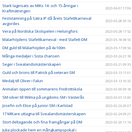
Stark laginsats av MIKs 14- och 15-åringar i
2023-06-07 17:06
Kraftmätningen
Feststämning på Sätra IP då årets Stafettkarneval
2023-05-28 20:16
avgordes
Vera på Nordiska Skolspelen i Helsingfors
2023-05-28 17:52
Mälarhöjdens Stafettkarneval - med Stafett-DM
2023-05-18 08:55
DM guld till Mälarhöjden på 4x100m
2023-05-17 09:56
Många medaljer i Sista chansen
2023-03-26 21:18
Seger i Svealandsmästerskapen
2023-03-21 09:35
Guld och brons till Patrick på veteran-SM
2023-03-13 11:01
Medalj till Oliver i Falun
2023-03-13 10:32
Anmälan öppen till sommarens Friidrottskola
2023-03-09 09:18
SM-silver till Wilma på ungdoms-SM i Västerås
2023-03-05 13:00
Josefin och Elise på junior-SM i Karlstad
2023-02-26 20:07
17 MIKare uttagna till Svealandsmästerskapen
2023-02-24 09:21
Stort deltagande och fina framgångar på DM
2023-02-20 11:16
Julia plockade hem en mångkampspokal i