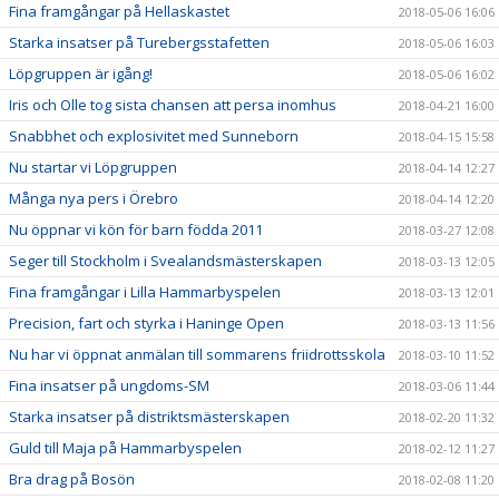
Fina framgångar på Hellaskastet
2018-05-06 16:06
Starka insatser på Turebergsstafetten
2018-05-06 16:03
Löpgruppen är igång!
2018-05-06 16:02
Iris och Olle tog sista chansen att persa inomhus
2018-04-21 16:00
Snabbhet och explosivitet med Sunneborn
2018-04-15 15:58
Nu startar vi Löpgruppen
2018-04-14 12:27
Många nya pers i Örebro
2018-04-14 12:20
Nu öppnar vi kön för barn födda 2011
2018-03-27 12:08
Seger till Stockholm i Svealandsmästerskapen
2018-03-13 12:05
Fina framgångar i Lilla Hammarbyspelen
2018-03-13 12:01
Precision, fart och styrka i Haninge Open
2018-03-13 11:56
Nu har vi öppnat anmälan till sommarens friidrottsskola
2018-03-10 11:52
Fina insatser på ungdoms-SM
2018-03-06 11:44
Starka insatser på distriktsmästerskapen
2018-02-20 11:32
Guld till Maja på Hammarbyspelen
2018-02-12 11:27
Bra drag på Bosön
2018-02-08 11:20