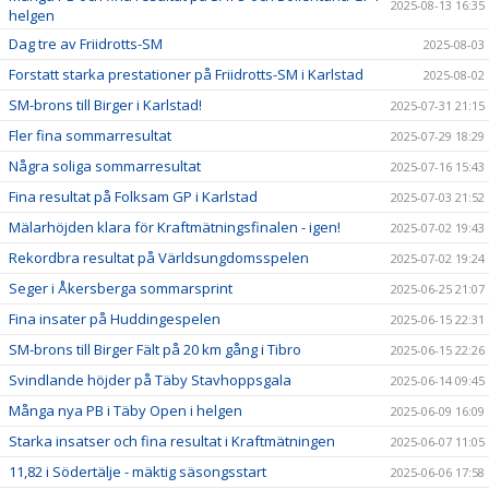
2025-08-13 16:35
helgen
Dag tre av Friidrotts-SM
2025-08-03
Forstatt starka prestationer på Friidrotts-SM i Karlstad
2025-08-02
SM-brons till Birger i Karlstad!
2025-07-31 21:15
Fler fina sommarresultat
2025-07-29 18:29
Några soliga sommarresultat
2025-07-16 15:43
Fina resultat på Folksam GP i Karlstad
2025-07-03 21:52
Mälarhöjden klara för Kraftmätningsfinalen - igen!
2025-07-02 19:43
Rekordbra resultat på Världsungdomsspelen
2025-07-02 19:24
Seger i Åkersberga sommarsprint
2025-06-25 21:07
Fina insater på Huddingespelen
2025-06-15 22:31
SM-brons till Birger Fält på 20 km gång i Tibro
2025-06-15 22:26
Svindlande höjder på Täby Stavhoppsgala
2025-06-14 09:45
Många nya PB i Täby Open i helgen
2025-06-09 16:09
Starka insatser och fina resultat i Kraftmätningen
2025-06-07 11:05
11,82 i Södertälje - mäktig säsongsstart
2025-06-06 17:58