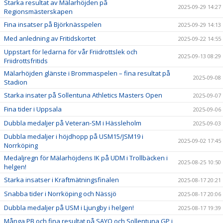
Starka resultat av Mälarhöjden på
2025-09-29 14:27
Regionsmästerskapen
Fina insatser på Björknässpelen
2025-09-29 14:13
Med anledning av Fritidskortet
2025-09-22 14:55
Uppstart för ledarna för vår Friidrottslek och
2025-09-13 08:29
Friidrottsfritids
Mälarhöjden glänste i Brommaspelen – fina resultat på
2025-09-08
Stadion
Starka insater på Sollentuna Athletics Masters Open
2025-09-07
Fina tider i Uppsala
2025-09-06
Dubbla medaljer på Veteran-SM i Hässleholm
2025-09-03
Dubbla medaljer i höjdhopp på USM15/JSM19 i
2025-09-02 17:45
Norrköping
Medaljregn för Mälarhöjdens IK på UDM i Trollbäcken i
2025-08-25 10:50
helgen!
Starka insatser i Kraftmätningsfinalen
2025-08-17 20:21
Snabba tider i Norrköping och Nässjö
2025-08-17 20:06
Dubbla medaljer på USM i Ljungby i helgen!
2025-08-17 19:39
Många PB och fina resultat på SAYO och Sollentuna GP i