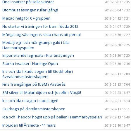
Fina insatser på Hellaskastet
2019-05-07 17:35
Utomhussäsongen rullar igång!
2019-05-04 17:32
Maxad helg för 07-gruppen
2019-04-12 17:31
Nu startar vi träningen för barn födda 2012
2019-04-07 17:29
Många tog säsongens sista chans att persa!
2019-03-30 17:27
Medaljregn och mångkampsguld i Lilla
2019-03-30 17:25
Hammarbyspelen
Imponerande laginsats i Kraftmätningen
2019-03-30 17:20
Starka insatser i Haninge Open
2019-03-30 17:16
Iris och Ida fixade segern till Stockholm i
2019-03-17 17:08
Svealandsmästerskapen!
Fina framgångar på IUSM i Västerås
2019-03-13 17:04
SM-silver till Mälarhöjden och Josefin i Växjö!
2019-02-23 16:57
Iris och Ida uttagna i stadslaget!
2019-02-21 16:54
Guldregn på distriktsmästerskapen
2019-02-17 16:51
Ida och Theodor högst upp på pallen i Hammarbyspelen
2019-02-13 16:49
Inbjudan till Årsmöte - 11 mars
2019-02-10 16:47