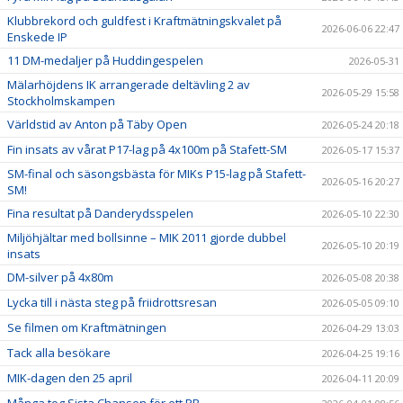
Klubbrekord och guldfest i Kraftmätningskvalet på
2026-06-06 22:47
Enskede IP
11 DM-medaljer på Huddingespelen
2026-05-31
Mälarhöjdens IK arrangerade deltävling 2 av
2026-05-29 15:58
Stockholmskampen
Världstid av Anton på Täby Open
2026-05-24 20:18
Fin insats av vårat P17-lag på 4x100m på Stafett-SM
2026-05-17 15:37
SM-final och säsongsbästa för MIKs P15-lag på Stafett-
2026-05-16 20:27
SM!
Fina resultat på Danderydsspelen
2026-05-10 22:30
Miljöhjältar med bollsinne – MIK 2011 gjorde dubbel
2026-05-10 20:19
insats
DM-silver på 4x80m
2026-05-08 20:38
Lycka till i nästa steg på friidrottsresan
2026-05-05 09:10
Se filmen om Kraftmätningen
2026-04-29 13:03
Tack alla besökare
2026-04-25 19:16
MIK-dagen den 25 april
2026-04-11 20:09