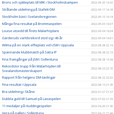
Brons och sjätteplats till MIK i Stockholmskampen
2022-09-20 16:32
Strålande utdelning på Stafett-DM
2022-09-17 16:18
Stockholm bäst i Svelandsregionen
2022-09-13 16:14
Många fina resultat på Brommaspelen
2022-09-05 16:07
Louise utsedd till Årets Mälarhöjdare
2022-09-04 16:04
Gärderuds världsrekord stod sig i 46 år
2022-09-04 16:01
Wilma på en stark elfteplats vid USM i Uppsala
2022-08-28 22:16
Spännande klubbmatch på Sätra IP
2022-08-28 22:13
Fina framgångar på JSM i Sollentuna
2022-08-28 15:56
Rekordstor trupp från Mälarhöjden till
2022-08-25 22:10
Svealandsmästerskapen!
Rapport från helgens DM-tävlingar
2022-08-22 22:02
Fina resultat i Uppsala
2022-08-15 21:59
Bra utdelning i Skåne
2022-07-27 21:57
Dubbla guld till Samuel på Laxaspelen
2022-07-02 21:55
11 medaljer på Huddingespelen
2022-06-20 21:50
Vera på pallen i Sollentuna
2022-06-12 21:46