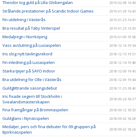
Theodor tog guld på Lilla Globengalan
2019-02-08 16:46
Strålande prestationer på Scandic Indoor Games
2019-01-29 16:43
Fin utdelning i Västerås
2019-01-25 16:41
Bra resultat på Täby Vinterspel
2019-01-25 16:39
Medaljregn i Norrköping
2019-01-09 19:58
Vass avslutning på Luciaspelen
2018-12-16 19:54
Iris slog nytt tävlingsrekord
2018-12-15 19:51
Fin inledning på Luciaspelen
2018-12-14 19:48
Starka tjejer på SAYO Indoor
2018-12-09 19:45
Bra utdelning för Olle i Västerås
2018-12-09 19:44
Guldglittrande säsongsdebut
2018-11-25 18:40
Iris fixade segern till Stockholm i
2018-09-26 18:37
Svealandsmästerskapen
Fina framgångar på Brommaspelen
2018-09-12 18:33
Guldglans i Nynässpelen
2018-09-02 18:28
Medaljer, pers och fina debuter för 09-gruppen på
2018-09-02 18:26
Björknässpelen