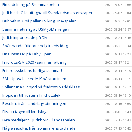
Fin utdelning på Brommaspelen
2020-09-07 19:06
Judith och Olle uttagna till Svealandsmästerskapen
2020-09-02 19:04
Dubbelt MIK på pallen i Viking Line-spelen
2020-08-31 19:01
Sammanfattning av USM-JSM i helgen
2020-08-24 18:57
Judith imponerade på DM
2020-08-24 18:46
Spännande friidrottshelg inleds idag
2020-08-21 18:34
Fina insatser på Täby Open
2020-08-17 18:27
Friidrotts-SM 2020 - sammanfattning
2020-08-17 18:21
Friidrottsskolans härliga sommar!
2020-08-14 18:18
SM i Uppsala med MIK på startlinjen
2020-08-13 18:15
Sollentuna GP bjöd på friidrott i världsklass
2020-08-11 18:12
Inbjudan till höstens Friidrottslek
2020-08-10 18:10
Resultat från Landslagsutmaningen
2020-08-10 18:08
Elise uttagen till landslaget
2020-08-06 15:49
Fyra medaljer till Judith vid Ölandsspelen
2020-07-15 15:47
Några resultat från sommarens tävlande
2020-07-13 15:42