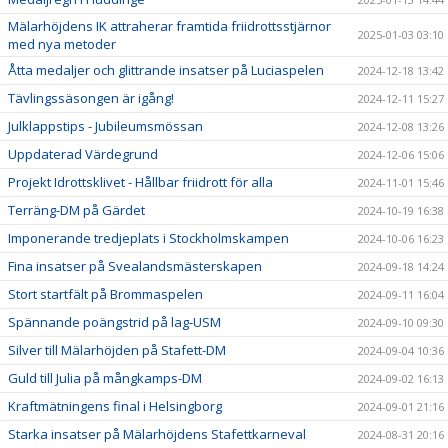
Mälarhöjdens IK attraherar framtida friidrottsstjärnor
2025-01-03 03:10
med nya metoder
Åtta medaljer och glittrande insatser på Luciaspelen
2024-12-18 13:42
Tävlingssäsongen är igång!
2024-12-11 15:27
Julklappstips - Jubileumsmössan
2024-12-08 13:26
Uppdaterad Värdegrund
2024-12-06 15:06
Projekt Idrottsklivet - Hållbar friidrott för alla
2024-11-01 15:46
Terräng-DM på Gärdet
2024-10-19 16:38
Imponerande tredjeplats i Stockholmskampen
2024-10-06 16:23
Fina insatser på Svealandsmästerskapen
2024-09-18 14:24
Stort startfält på Brommaspelen
2024-09-11 16:04
Spännande poängstrid på lag-USM
2024-09-10 09:30
Silver till Mälarhöjden på Stafett-DM
2024-09-04 10:36
Guld till Julia på mångkamps-DM
2024-09-02 16:13
Kraftmätningens final i Helsingborg
2024-09-01 21:16
Starka insatser på Mälarhöjdens Stafettkarneval
2024-08-31 20:16