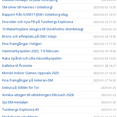
SM-silver till Hannes i Göteborg!
2025-03-02 15:30
Rapport från IUSM17-IJSM i Göteborg idag
2025-03-01 16:57
Fina tider och nya PB på Turebergs Explosiva
2025-02-25 11:35
15 Mälarhöjdare uttagna till Stockholms distriktslag!
2025-02-25
Brons och elfetplats på ISM i Växjö
2025-02-24 14:30
Fina framgångar i helgen
2025-02-17 17:10
Hammarbyspelen 2025, 7-9 februari
2025-02-10 14:42
Raka Spåret och Lilla Hässelbyspelen
2025-02-03 15:03
Kallelse til Årsmöte
2025-01-28 14:27
Mondo Indoor Games Uppsala 2025
2025-01-27 16:32
Fina framgångar på Veteran-DM
2025-01-27 16:30
Debut på 3000m för Tor
2025-01-25
Annika uttagen till utbildningen Elitcoach 2028
2025-01-23
Sju DM-medaljer
2025-01-20
Turebergs Explosiva #2
2025-01-15
Medaljregn i Huddinge
2025-01-13 14:44