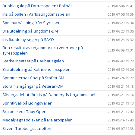
Dubbla guld på Fortumspelen i Bollnäs
2019-07-06 19:41
Iris på pallen i Världsungdomsspelen
2019-07-05 19:39
Sommarhälsning från Styrelsen
2019-06-29 19:36
Bra utdelning på ungdoms-DM
2019-06-23 19:35
Iris fixade ny seger på SAYO
2019-06-23 19:32
Fina resultat av ungdomar och veteraner på
2019-06-09 19:31
Tyresöspelen
Starka insatser på Bauhausgalan
2019-06-02 19:28
Bra utdelning på Katrineholmsspelen
2019-05-30 19:26
Sprinttjejerna i final på Stafett-SM
2019-05-26 19:22
Stora framgångar på Veteran-DM
2019-05-21 19:18
Säsongsdebut för Iris på Danderyds Ungdomsspel
2019-05-21 19:16
Sprintkväll på Lidingövallen
2019-05-21 19:13
Bra besked i Täby Open
2019-05-21 17:42
Medaljregn i solsken på Mälaröspelen
2019-05-16 17:40
Silver i Turebergsstafetten
2019-05-07 17:38