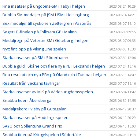
Fina insatser på ungdoms-SM i Täby i helgen
2023-08-21 10:29
Dubbla SM-medaljer på JSM-USM i Helsingborg
2023-08-14 14:21
Sex medaljer till syskonen Zettergren i Västerås
2023-08-07 15:10
Seger i B-finalen på Folksam GP i Malmö
2023-08-07 09:55
Medaljregn på Veteran-SM i Göteborg i helgen
2023-08-07 09:33
Nytt fint lopp på Viking Line spelen
2023-08-03 16:30
Starka insatser på SM i Söderhamn
2023-07-31 12:06
Dubbla guld i Skåne och flera nya PB i Leksand i helgen
2023-07-24 15:16
Fina resultat och nya PBn på Öland och i Tumba i helgen
2023-07-18 14:47
Resultat från veckans tävlingar
2023-07-07 15:16
Starka insatser av MIK på Världsungdomsspelen
2023-07-04 11:42
Snabba tider i Åkersberga
2023-06-30 14:55
Medaljrekord i Visby på Gutegalan
2023-06-19 20:37
Starka insatser på Huddingespelen
2023-06-19 20:29
SAYO och Sollentuna Grand Prix
2023-06-13 16:03
Snabba tider på Kringelspelen i Södertälje
2023-06-08 21:13