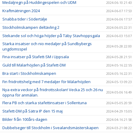
Medaljregn på Huddingespelen och UDM
2024-06-10 21:43
Kraftmätningen 2024
2024-06-07 17:53
Snabba tider i Södertälje
2024-06-06 17:57
Stockholmskampen deltävling 2
2024-06-05 22:31
Stekande sol och höga höjder på Täby Stavhoppsgala
2024-06-03 15:07
Starka insatser och nio medaljer på Sundbybergs
2024-05-28 22:00
ungdomsspel
Fina insatser på Stafett-SM i Uppsala
2024-05-28 21:51
Guld till Mälarhöjden på Stafett-DM
2024-05-16 22:55
Bra start i Stockholmskampen
2024-05-16 22:31
Fin friidrottshelg med 7 medaljer för Mälarhöjden
2024-05-13 09:23
Nya extra veckor på friidrottsskolan! Vecka 25 och 26 nu
2024-05-06 16:49
öppna för anmälan.
Flera PB och starka stafettinsatser i Sollentuna
2024-05-05 20:59
Stafett-DM på Sätra IP den 15 maj
2024-04-29 15:05
Bilder från 100års-dagen
2024-04-16 21:58
Dubbelseger till Stockholm i Svealandsmästerskapen
2024-03-21 08:22