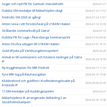
Seger och nytt PB för Samuel i Hässleholm
2026-07-27
Dubbla SM-medaljer till Mälarhöjden idag!
2026-07-25 17:57
Friidrotts-SM 2026 är igång!
2026-07-24 17:07
Anton sexa i sitt försöksheat på U18-EM i Italien
2026-07-16 12:39
Strålande sommarkväll på Sätra!
2026-07-15
Dubbla PB för Lage i Åkersberga Sommarsprint
2026-07-05 09:43
Anton Drufva uttagen till U18-EM i Italien
2026-07-01 10:13
Guld till Julia på Världsungdomsspelen!
2026-06-29
Anmäl er till sommarens och höstens tävlingar på Sätra
2026-06-24 19:54
IP
Ny trygghetsplan för MIK Friidrott
2026-06-17 11:41
Fyra MIK-lag på Bauhausgalan
2026-06-10 13:43
Klubbrekord och guldfest i Kraftmätningskvalet på
2026-06-06 22:47
Enskede IP
11 DM-medaljer på Huddingespelen
2026-05-31
Mälarhöjdens IK arrangerade deltävling 2 av
2026-05-29 15:58
Stockholmskampen