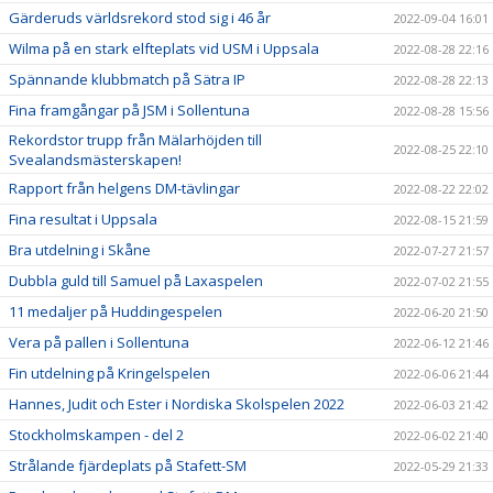
Gärderuds världsrekord stod sig i 46 år
2022-09-04 16:01
Wilma på en stark elfteplats vid USM i Uppsala
2022-08-28 22:16
Spännande klubbmatch på Sätra IP
2022-08-28 22:13
Fina framgångar på JSM i Sollentuna
2022-08-28 15:56
Rekordstor trupp från Mälarhöjden till
2022-08-25 22:10
Svealandsmästerskapen!
Rapport från helgens DM-tävlingar
2022-08-22 22:02
Fina resultat i Uppsala
2022-08-15 21:59
Bra utdelning i Skåne
2022-07-27 21:57
Dubbla guld till Samuel på Laxaspelen
2022-07-02 21:55
11 medaljer på Huddingespelen
2022-06-20 21:50
Vera på pallen i Sollentuna
2022-06-12 21:46
Fin utdelning på Kringelspelen
2022-06-06 21:44
Hannes, Judit och Ester i Nordiska Skolspelen 2022
2022-06-03 21:42
Stockholmskampen - del 2
2022-06-02 21:40
Strålande fjärdeplats på Stafett-SM
2022-05-29 21:33