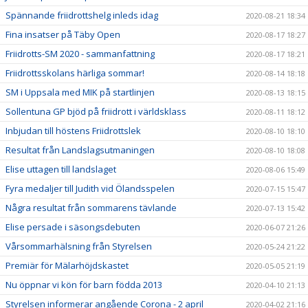
Spännande friidrottshelg inleds idag
2020-08-21 18:34
Fina insatser på Täby Open
2020-08-17 18:27
Friidrotts-SM 2020 - sammanfattning
2020-08-17 18:21
Friidrottsskolans härliga sommar!
2020-08-14 18:18
SM i Uppsala med MIK på startlinjen
2020-08-13 18:15
Sollentuna GP bjöd på friidrott i världsklass
2020-08-11 18:12
Inbjudan till höstens Friidrottslek
2020-08-10 18:10
Resultat från Landslagsutmaningen
2020-08-10 18:08
Elise uttagen till landslaget
2020-08-06 15:49
Fyra medaljer till Judith vid Ölandsspelen
2020-07-15 15:47
Några resultat från sommarens tävlande
2020-07-13 15:42
Elise persade i säsongsdebuten
2020-06-07 21:26
Vårsommarhälsning från Styrelsen
2020-05-24 21:22
Premiär för Mälarhöjdskastet
2020-05-05 21:19
Nu öppnar vi kön för barn födda 2013
2020-04-10 21:13
Styrelsen informerar angående Corona - 2 april
2020-04-02 21:16