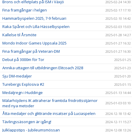
Brons och elfetplats på ISM i Växjö
2025-02-24 14:30
Fina framgångar i helgen
2025-02-17 17:10
Hammarbyspelen 2025, 7-9 februari
2025-02-10 14:42
Raka Spåret och Lilla Hässelbyspelen
2025-02-03 15:03
Kallelse til Årsmöte
2025-01-28 14:27
Mondo Indoor Games Uppsala 2025
2025-01-27 16:32
Fina framgångar på Veteran-DM
2025-01-27 16:30
Debut på 3000m för Tor
2025-01-25
Annika uttagen till utbildningen Elitcoach 2028
2025-01-23
Sju DM-medaljer
2025-01-20
Turebergs Explosiva #2
2025-01-15
Medaljregn i Huddinge
2025-01-13 14:44
Mälarhöjdens IK attraherar framtida friidrottsstjärnor
2025-01-03 03:10
med nya metoder
Åtta medaljer och glittrande insatser på Luciaspelen
2024-12-18 13:42
Tävlingssäsongen är igång!
2024-12-11 15:27
Julklappstips - Jubileumsmössan
2024-12-08 13:26