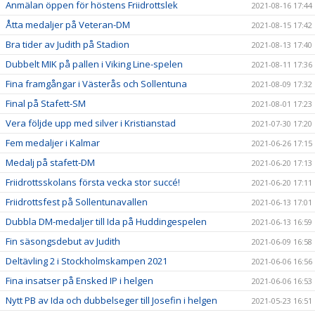
Anmälan öppen för höstens Friidrottslek
2021-08-16 17:44
Åtta medaljer på Veteran-DM
2021-08-15 17:42
Bra tider av Judith på Stadion
2021-08-13 17:40
Dubbelt MIK på pallen i Viking Line-spelen
2021-08-11 17:36
Fina framgångar i Västerås och Sollentuna
2021-08-09 17:32
Final på Stafett-SM
2021-08-01 17:23
Vera följde upp med silver i Kristianstad
2021-07-30 17:20
Fem medaljer i Kalmar
2021-06-26 17:15
Medalj på stafett-DM
2021-06-20 17:13
Friidrottsskolans första vecka stor succé!
2021-06-20 17:11
Friidrottsfest på Sollentunavallen
2021-06-13 17:01
Dubbla DM-medaljer till Ida på Huddingespelen
2021-06-13 16:59
Fin säsongsdebut av Judith
2021-06-09 16:58
Deltävling 2 i Stockholmskampen 2021
2021-06-06 16:56
Fina insatser på Ensked IP i helgen
2021-06-06 16:53
Nytt PB av Ida och dubbelseger till Josefin i helgen
2021-05-23 16:51