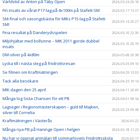
Världstid av Anton på Täby Open
2026-05-24 20:18
Fin insats av vårat P17-lag på 4x100m på Stafett-SM
2026-05-17 15:37
SM-final och säsongsbästa för MIKs P15-lag på Stafett-
2026-05-16 20:27
SM!
Fina resultat på Danderydsspelen
2026-05-10 22:30
Miljöhjältar med bollsinne – MIK 2011 gjorde dubbel
2026-05-10 20:19
insats
DM-silver på 4x80m
2026-05-08 20:38
Lycka till i nästa steg på friidrottsresan
2026-05-05 09:10
Se filmen om Kraftmätningen
2026-04-29 13:03
Tack alla besökare
2026-04-25 19:16
MIK-dagen den 25 april
2026-04-11 20:09
Många tog Sista Chansen för ett PB
2026-04-01 08:56
Lagseger i Regionsmästerskapen – guld till Majken,
2026-03-23 09:38
silver till Cornelia
Kraftmätningen i Västerås
2026-03-22
Många nya PB på Haninge Open i helgen
2026-03-18 11:23
Nu har vi öppnat anmälan till sommarlovets Friidrottsskola
2026-03-17