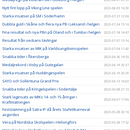
Nytt fint lopp på Viking Line spelen
2023-08-03 16:30
Starka insatser på SM i Söderhamn
2023-07-31 12:06
Dubbla guld i Skåne och flera nya PB i Leksand i helgen
2023-07-24 15:16
Fina resultat och nya PBn på Öland och i Tumba i helgen
2023-07-18 14:47
Resultat från veckans tävlingar
2023-07-07 15:16
Starka insatser av MIK på Världsungdomsspelen
2023-07-04 11:42
Snabba tider i Åkersberga
2023-06-30 14:55
Medaljrekord i Visby på Gutegalan
2023-06-19 20:37
Starka insatser på Huddingespelen
2023-06-19 20:29
SAYO och Sollentuna Grand Prix
2023-06-13 16:03
Snabba tider på Kringelspelen i Södertälje
2023-06-08 21:13
Stark laginsats av MIKs 14- och 15-åringar i
2023-06-07 17:06
Kraftmätningen
Feststämning på Sätra IP då årets Stafettkarneval
2023-05-28 20:16
avgordes
Vera på Nordiska Skolspelen i Helsingfors
2023-05-28 17:52