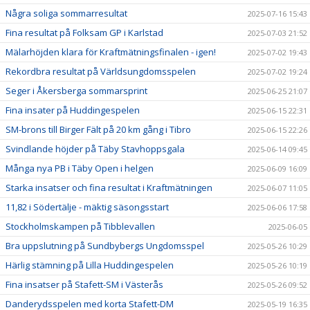
Några soliga sommarresultat
2025-07-16 15:43
Fina resultat på Folksam GP i Karlstad
2025-07-03 21:52
Mälarhöjden klara för Kraftmätningsfinalen - igen!
2025-07-02 19:43
Rekordbra resultat på Världsungdomsspelen
2025-07-02 19:24
Seger i Åkersberga sommarsprint
2025-06-25 21:07
Fina insater på Huddingespelen
2025-06-15 22:31
SM-brons till Birger Fält på 20 km gång i Tibro
2025-06-15 22:26
Svindlande höjder på Täby Stavhoppsgala
2025-06-14 09:45
Många nya PB i Täby Open i helgen
2025-06-09 16:09
Starka insatser och fina resultat i Kraftmätningen
2025-06-07 11:05
11,82 i Södertälje - mäktig säsongsstart
2025-06-06 17:58
Stockholmskampen på Tibblevallen
2025-06-05
Bra uppslutning på Sundbybergs Ungdomsspel
2025-05-26 10:29
Härlig stämning på Lilla Huddingespelen
2025-05-26 10:19
Fina insatser på Stafett-SM i Västerås
2025-05-26 09:52
Danderydsspelen med korta Stafett-DM
2025-05-19 16:35