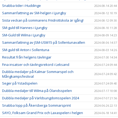
Snabba tider i Huddinge
2024-08-14 20:44
Sammanfattning av SM-helgen i Ljungby
2024-08-12 10:19
Sista veckan på sommarens Friidrottskola är igång!
2024-08-12 09:30
SM-guld till Hannes i Ljungby
2024-08-10 11:28
SM-Guld till Wilma i Ljungby
2024-08-09 14:23
Sammanfattning av JSM-USM15 på Sollentunavallen
2024-08-06 14:37
SM-guld till Anton i Sollentuna
2024-08-03 14:26
Resultat från helgens tävlingar
2024-07-30 14:34
Fina insatser och tävlingsrekord i Leksand
2024-07-24 09:44
Dubbla medaljer på Kalmar Sommarspel och
2024-07-24 09:42
Mångkampsfestival
Seger på Ystadspelen
2024-07-24 09:40
Dubbla medaljer till Wilma på Ölandsspelen
2024-07-17 10:08
Dubbla medaljer på Världsungdomsspelen 2024
2024-07-07 21:56
Snabba lopp på Åkersberga Sommarsprint
2024-06-26 22:13
SAYO, Folksam Grand Prix och Laxaspelen i helgen
2024-06-18 14:41