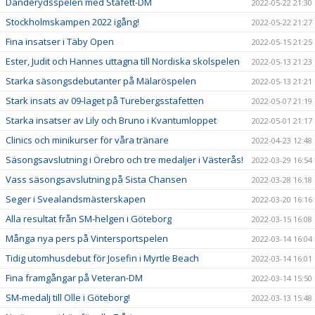
Danderydsspelen med Stafett-DM
2022-05-22 21:30
Stockholmskampen 2022 igång!
2022-05-22 21:27
Fina insatser i Täby Open
2022-05-15 21:25
Ester, Judit och Hannes uttagna till Nordiska skolspelen
2022-05-13 21:23
Starka säsongsdebutanter på Mälaröspelen
2022-05-13 21:21
Stark insats av 09-laget på Turebergsstafetten
2022-05-07 21:19
Starka insatser av Lily och Bruno i Kvantumloppet
2022-05-01 21:17
Clinics och minikurser för våra tränare
2022-04-23 12:48
Säsongsavslutning i Örebro och tre medaljer i Västerås!
2022-03-29 16:54
Vass säsongsavslutning på Sista Chansen
2022-03-28 16:18
Seger i Svealandsmästerskapen
2022-03-20 16:16
Alla resultat från SM-helgen i Göteborg
2022-03-15 16:08
Många nya pers på Vintersportspelen
2022-03-14 16:04
Tidig utomhusdebut för Josefin i Myrtle Beach
2022-03-14 16:01
Fina framgångar på Veteran-DM
2022-03-14 15:50
SM-medalj till Olle i Göteborg!
2022-03-13 15:48