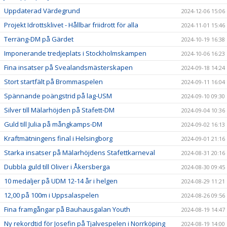
Uppdaterad Värdegrund
2024-12-06 15:06
Projekt Idrottsklivet - Hållbar friidrott för alla
2024-11-01 15:46
Terräng-DM på Gärdet
2024-10-19 16:38
Imponerande tredjeplats i Stockholmskampen
2024-10-06 16:23
Fina insatser på Svealandsmästerskapen
2024-09-18 14:24
Stort startfält på Brommaspelen
2024-09-11 16:04
Spännande poängstrid på lag-USM
2024-09-10 09:30
Silver till Mälarhöjden på Stafett-DM
2024-09-04 10:36
Guld till Julia på mångkamps-DM
2024-09-02 16:13
Kraftmätningens final i Helsingborg
2024-09-01 21:16
Starka insatser på Mälarhöjdens Stafettkarneval
2024-08-31 20:16
Dubbla guld till Oliver i Åkersberga
2024-08-30 09:45
10 medaljer på UDM 12-14 år i helgen
2024-08-29 11:21
12,00 på 100m i Uppsalaspelen
2024-08-26 09:56
Fina framgångar på Bauhausgalan Youth
2024-08-19 14:47
Ny rekordtid för Josefin på Tjalvespelen i Norrköping
2024-08-19 14:00