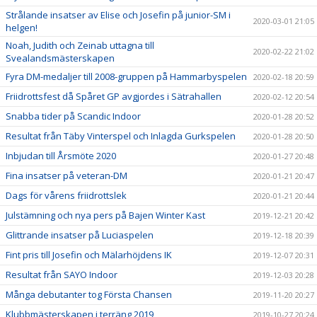
Strålande insatser av Elise och Josefin på junior-SM i
2020-03-01 21:05
helgen!
Noah, Judith och Zeinab uttagna till
2020-02-22 21:02
Svealandsmästerskapen
Fyra DM-medaljer till 2008-gruppen på Hammarbyspelen
2020-02-18 20:59
Friidrottsfest då Spåret GP avgjordes i Sätrahallen
2020-02-12 20:54
Snabba tider på Scandic Indoor
2020-01-28 20:52
Resultat från Täby Vinterspel och Inlagda Gurkspelen
2020-01-28 20:50
Inbjudan till Årsmöte 2020
2020-01-27 20:48
Fina insatser på veteran-DM
2020-01-21 20:47
Dags för vårens friidrottslek
2020-01-21 20:44
Julstämning och nya pers på Bajen Winter Kast
2019-12-21 20:42
Glittrande insatser på Luciaspelen
2019-12-18 20:39
Fint pris till Josefin och Mälarhöjdens IK
2019-12-07 20:31
Resultat från SAYO Indoor
2019-12-03 20:28
Många debutanter tog Första Chansen
2019-11-20 20:27
Klubbmästerskapen i terräng 2019
2019-10-27 20:24