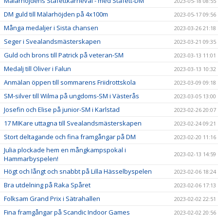
Mälarhöjdens Stafettkarneval - med Stafett-DM
2023-05-18 08:55
DM guld till Mälarhöjden på 4x100m
2023-05-17 09:56
Många medaljer i Sista chansen
2023-03-26 21:18
Seger i Svealandsmästerskapen
2023-03-21 09:35
Guld och brons till Patrick på veteran-SM
2023-03-13 11:01
Medalj till Oliver i Falun
2023-03-13 10:32
Anmälan öppen till sommarens Friidrottskola
2023-03-09 09:18
SM-silver till Wilma på ungdoms-SM i Västerås
2023-03-05 13:00
Josefin och Elise på junior-SM i Karlstad
2023-02-26 20:07
17 MIKare uttagna till Svealandsmästerskapen
2023-02-24 09:21
Stort deltagande och fina framgångar på DM
2023-02-20 11:16
Julia plockade hem en mångkampspokal i
2023-02-13 14:59
Hammarbyspelen!
Högt och långt och snabbt på Lilla Hässelbyspelen
2023-02-06 18:24
Bra utdelning på Raka Spåret
2023-02-06 17:13
Folksam Grand Prix i Sätrahallen
2023-02-02 22:51
Fina framgångar på Scandic Indoor Games
2023-02-02 20:56