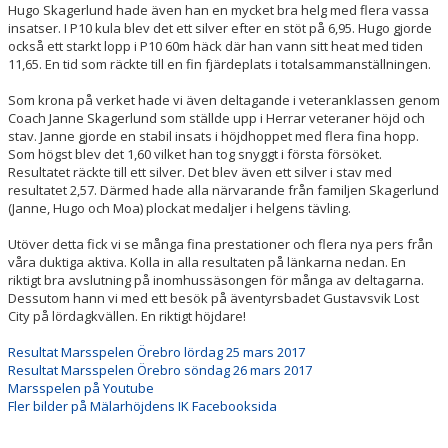
Hugo Skagerlund hade även han en mycket bra helg med flera vassa
insatser. I P10 kula blev det ett silver efter en stöt på 6,95. Hugo gjorde
också ett starkt lopp i P10 60m häck där han vann sitt heat med tiden
11,65. En tid som räckte till en fin fjärdeplats i totalsammanställningen.
Som krona på verket hade vi även deltagande i veteranklassen genom
Coach Janne Skagerlund som ställde upp i Herrar veteraner höjd och
stav. Janne gjorde en stabil insats i höjdhoppet med flera fina hopp.
Som högst blev det 1,60 vilket han tog snyggt i första försöket.
Resultatet räckte till ett silver. Det blev även ett silver i stav med
resultatet 2,57. Därmed hade alla närvarande från familjen Skagerlund
(Janne, Hugo och Moa) plockat medaljer i helgens tävling.
Utöver detta fick vi se många fina prestationer och flera nya pers från
våra duktiga aktiva. Kolla in alla resultaten på länkarna nedan. En
riktigt bra avslutning på inomhussäsongen för många av deltagarna.
Dessutom hann vi med ett besök på äventyrsbadet Gustavsvik Lost
City på lördagkvällen. En riktigt höjdare!
Resultat Marsspelen Örebro lördag 25 mars 2017
Resultat Marsspelen Örebro söndag 26 mars 2017
Marsspelen på Youtube
Fler bilder på Mälarhöjdens IK Facebooksida