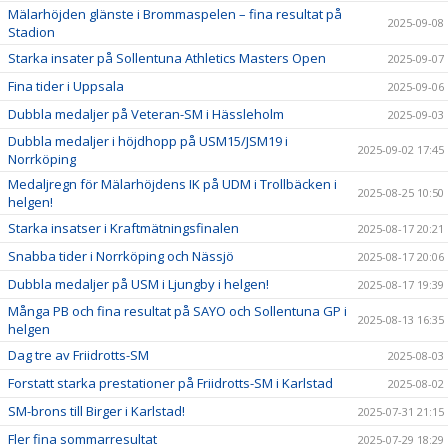
Mälarhöjden glänste i Brommaspelen – fina resultat på
2025-09-08
Stadion
Starka insater på Sollentuna Athletics Masters Open
2025-09-07
Fina tider i Uppsala
2025-09-06
Dubbla medaljer på Veteran-SM i Hässleholm
2025-09-03
Dubbla medaljer i höjdhopp på USM15/JSM19 i
2025-09-02 17:45
Norrköping
Medaljregn för Mälarhöjdens IK på UDM i Trollbäcken i
2025-08-25 10:50
helgen!
Starka insatser i Kraftmätningsfinalen
2025-08-17 20:21
Snabba tider i Norrköping och Nässjö
2025-08-17 20:06
Dubbla medaljer på USM i Ljungby i helgen!
2025-08-17 19:39
Många PB och fina resultat på SAYO och Sollentuna GP i
2025-08-13 16:35
helgen
Dag tre av Friidrotts-SM
2025-08-03
Forstatt starka prestationer på Friidrotts-SM i Karlstad
2025-08-02
SM-brons till Birger i Karlstad!
2025-07-31 21:15
Fler fina sommarresultat
2025-07-29 18:29