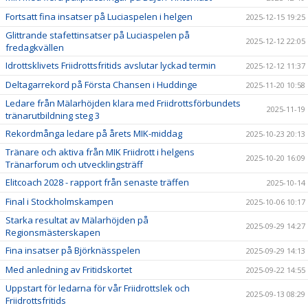
Fortsatt fina insatser på Luciaspelen i helgen
2025-12-15 19:25
Glittrande stafettinsatser på Luciaspelen på
2025-12-12 22:05
fredagkvällen
Idrottsklivets Friidrottsfritids avslutar lyckad termin
2025-12-12 11:37
Deltagarrekord på Första Chansen i Huddinge
2025-11-20 10:58
Ledare från Mälarhöjden klara med Friidrottsförbundets
2025-11-19
tränarutbildning steg 3
Rekordmånga ledare på årets MIK-middag
2025-10-23 20:13
Tränare och aktiva från MIK Friidrott i helgens
2025-10-20 16:09
Tränarforum och utvecklingsträff
Elitcoach 2028 - rapport från senaste träffen
2025-10-14
Final i Stockholmskampen
2025-10-06 10:17
Starka resultat av Mälarhöjden på
2025-09-29 14:27
Regionsmästerskapen
Fina insatser på Björknässpelen
2025-09-29 14:13
Med anledning av Fritidskortet
2025-09-22 14:55
Uppstart för ledarna för vår Friidrottslek och
2025-09-13 08:29
Friidrottsfritids