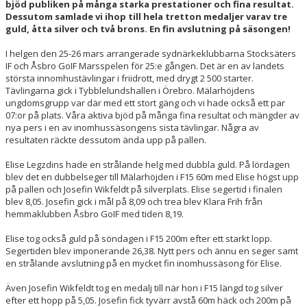
bjöd publiken på många starka prestationer och fina resultat.
Dessutom samlade vi ihop till hela tretton medaljer varav tre
guld, åtta silver och två brons. En fin avslutning på säsongen!
I helgen den 25-26 mars arrangerade sydnärkeklubbarna Stocksäters
IF och Åsbro GoIF Marsspelen för 25:e gången. Det är en av landets
största innomhustävlingar i friidrott, med drygt 2 500 starter.
Tävlingarna gick i Tybblelundshallen i Örebro. Mälarhöjdens
ungdomsgrupp var där med ett stort gäng och vi hade också ett par
07:or på plats. Våra aktiva bjöd på många fina resultat och mängder av
nya pers i en av inomhussäsongens sista tävlingar. Några av
resultaten räckte dessutom ända upp på pallen.
Elise Legzdins hade en strålande helg med dubbla guld. På lördagen
blev det en dubbelseger till Mälarhöjden i F15 60m med Elise högst upp
på pallen och Josefin Wikfeldt på silverplats. Elise segertid i finalen
blev 8,05. Josefin gick i mål på 8,09 och trea blev Klara Frih från
hemmaklubben Åsbro GoIF med tiden 8,19.
Elise tog också guld på söndagen i F15 200m efter ett starkt lopp.
Segertiden blev imponerande 26,38. Nytt pers och ännu en seger samt
en strålande avslutning på en mycket fin inomhussäsong för Elise.
Även Josefin Wikfeldt tog en medalj till när hon i F15 längd tog silver
efter ett hopp på 5,05. Josefin fick tyvärr avstå 60m häck och 200m på