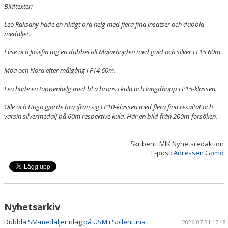
Bildtexter:
Leo Raksany hade en riktigt bra helg med flera fina insatser och dubbla
medaljer.
Elise och Josefin tog en dubbel till Mälarhöjden med guld och silver i F15 60m.
Moa och Nora efter målgång i F14 60m.
Leo hade en toppenhelg med bl a brons i kula och längdhopp i P15-klassen.
Olle och Hugo gjorde bra ifrån sig i P10-klassen med flera fina resultat och
varsin silvermedalj på 60m respektive kula. Här en bild från 200m-försöken.
Skribent: MIK Nyhetsredaktion
E-post:
Adressen Gömd
Nyhetsarkiv
Dubbla SM-medaljer idag på USM i Sollentuna
2026-07-31 17:48