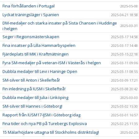
Fina förhållanden i Portugal
2025-05-08
Lyckat träningsläger i Spanien
2025-04-21 18:58
DM-medaljer och starka insater på Sista Chansen i Huddinge
2025-03-31
i helgen
Seger i Regionsmästerskapen
2025-03-17 14:58
Fina insatser på Lilla Hammarbyspelen
2025-03-17 14:48
Fjärdeplats till MIK i Kraftmätningen
2025-03-15 22:18
Fyra SM-medaljer på veteran-ISM i Västerås i helgen
2025-03-11 09:06
Dubbla medaljer till Levi i Haninge Open
2025-03-11 08:55
SM-silver till Anton i Skellefteå!
2025-03-09 17:21
Fin inledning på IUSM i Skellefteå!
2025-03-08 20:42
Dubbla medaljer till Julia i Linköping
2025-03-03
SM-silver till Hannes i Göteborg!
2025-03-02 15:30
Rapport från IUSM17-IJSM i Göteborg idag
2025-03-01 16:57
Fina tider och nya PB på Turebergs Explosiva
2025-02-25 11:35
15 Mälarhöjdare uttagna till Stockholms distriktslag!
2025-02-25