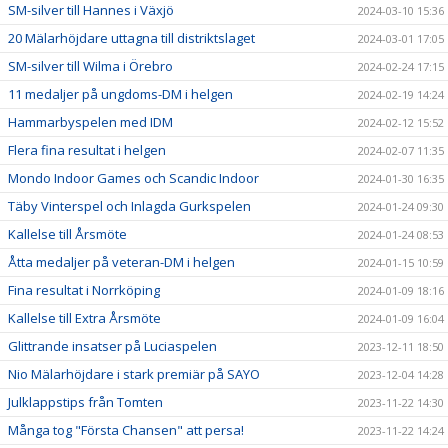
SM-silver till Hannes i Växjö
2024-03-10 15:36
20 Mälarhöjdare uttagna till distriktslaget
2024-03-01 17:05
SM-silver till Wilma i Örebro
2024-02-24 17:15
11 medaljer på ungdoms-DM i helgen
2024-02-19 14:24
Hammarbyspelen med IDM
2024-02-12 15:52
Flera fina resultat i helgen
2024-02-07 11:35
Mondo Indoor Games och Scandic Indoor
2024-01-30 16:35
Täby Vinterspel och Inlagda Gurkspelen
2024-01-24 09:30
Kallelse till Årsmöte
2024-01-24 08:53
Åtta medaljer på veteran-DM i helgen
2024-01-15 10:59
Fina resultat i Norrköping
2024-01-09 18:16
Kallelse till Extra Årsmöte
2024-01-09 16:04
Glittrande insatser på Luciaspelen
2023-12-11 18:50
Nio Mälarhöjdare i stark premiär på SAYO
2023-12-04 14:28
Julklappstips från Tomten
2023-11-22 14:30
Många tog "Första Chansen" att persa!
2023-11-22 14:24