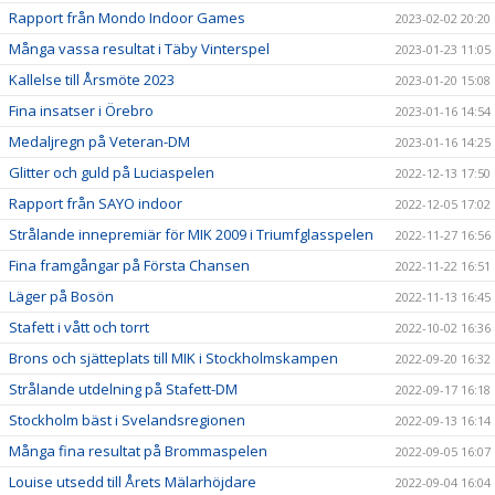
Rapport från Mondo Indoor Games
2023-02-02 20:20
Många vassa resultat i Täby Vinterspel
2023-01-23 11:05
Kallelse till Årsmöte 2023
2023-01-20 15:08
Fina insatser i Örebro
2023-01-16 14:54
Medaljregn på Veteran-DM
2023-01-16 14:25
Glitter och guld på Luciaspelen
2022-12-13 17:50
Rapport från SAYO indoor
2022-12-05 17:02
Strålande innepremiär för MIK 2009 i Triumfglasspelen
2022-11-27 16:56
Fina framgångar på Första Chansen
2022-11-22 16:51
Läger på Bosön
2022-11-13 16:45
Stafett i vått och torrt
2022-10-02 16:36
Brons och sjätteplats till MIK i Stockholmskampen
2022-09-20 16:32
Strålande utdelning på Stafett-DM
2022-09-17 16:18
Stockholm bäst i Svelandsregionen
2022-09-13 16:14
Många fina resultat på Brommaspelen
2022-09-05 16:07
Louise utsedd till Årets Mälarhöjdare
2022-09-04 16:04