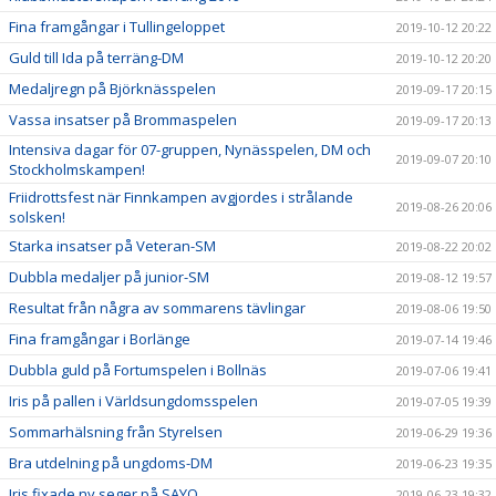
Fina framgångar i Tullingeloppet
2019-10-12 20:22
Guld till Ida på terräng-DM
2019-10-12 20:20
Medaljregn på Björknässpelen
2019-09-17 20:15
Vassa insatser på Brommaspelen
2019-09-17 20:13
Intensiva dagar för 07-gruppen, Nynässpelen, DM och
2019-09-07 20:10
Stockholmskampen!
Friidrottsfest när Finnkampen avgjordes i strålande
2019-08-26 20:06
solsken!
Starka insatser på Veteran-SM
2019-08-22 20:02
Dubbla medaljer på junior-SM
2019-08-12 19:57
Resultat från några av sommarens tävlingar
2019-08-06 19:50
Fina framgångar i Borlänge
2019-07-14 19:46
Dubbla guld på Fortumspelen i Bollnäs
2019-07-06 19:41
Iris på pallen i Världsungdomsspelen
2019-07-05 19:39
Sommarhälsning från Styrelsen
2019-06-29 19:36
Bra utdelning på ungdoms-DM
2019-06-23 19:35
Iris fixade ny seger på SAYO
2019-06-23 19:32