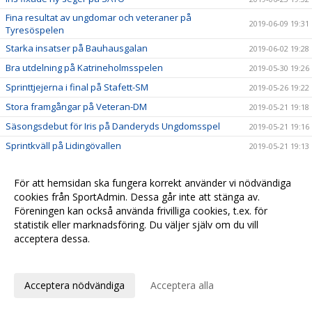
Fina resultat av ungdomar och veteraner på
2019-06-09 19:31
Tyresöspelen
Starka insatser på Bauhausgalan
2019-06-02 19:28
Bra utdelning på Katrineholmsspelen
2019-05-30 19:26
Sprinttjejerna i final på Stafett-SM
2019-05-26 19:22
Stora framgångar på Veteran-DM
2019-05-21 19:18
Säsongsdebut för Iris på Danderyds Ungdomsspel
2019-05-21 19:16
Sprintkväll på Lidingövallen
2019-05-21 19:13
Bra besked i Täby Open
2019-05-21 17:42
För att hemsidan ska fungera korrekt använder vi nödvändiga
Medaljregn i solsken på Mälaröspelen
2019-05-16 17:40
cookies från SportAdmin. Dessa går inte att stänga av.
Silver i Turebergsstafetten
2019-05-07 17:38
Föreningen kan också använda frivilliga cookies, t.ex. för
Fina insatser på Hellaskastet
statistik eller marknadsföring. Du väljer själv om du vill
2019-05-07 17:35
acceptera dessa.
Utomhussäsongen rullar igång!
2019-05-04 17:32
Anpassa dina val
Maxad helg för 07-gruppen
2019-04-12 17:31
Nu startar vi träningen för barn födda 2012
2019-04-07 17:29
Acceptera nödvändiga
Acceptera alla
Många tog säsongens sista chans att persa!
2019-03-30 17:27