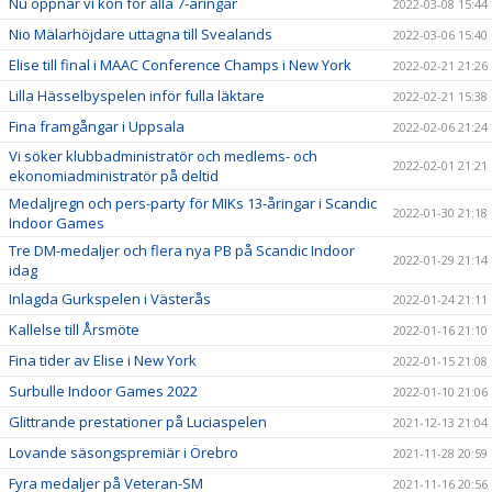
Nu öppnar vi kön för alla 7-åringar
2022-03-08 15:44
Nio Mälarhöjdare uttagna till Svealands
2022-03-06 15:40
Elise till final i MAAC Conference Champs i New York
2022-02-21 21:26
Lilla Hässelbyspelen inför fulla läktare
2022-02-21 15:38
Fina framgångar i Uppsala
2022-02-06 21:24
Vi söker klubbadministratör och medlems- och
2022-02-01 21:21
ekonomiadministratör på deltid
Medaljregn och pers-party för MIKs 13-åringar i Scandic
2022-01-30 21:18
Indoor Games
Tre DM-medaljer och flera nya PB på Scandic Indoor
2022-01-29 21:14
idag
Inlagda Gurkspelen i Västerås
2022-01-24 21:11
Kallelse till Årsmöte
2022-01-16 21:10
Fina tider av Elise i New York
2022-01-15 21:08
Surbulle Indoor Games 2022
2022-01-10 21:06
Glittrande prestationer på Luciaspelen
2021-12-13 21:04
Lovande säsongspremiär i Örebro
2021-11-28 20:59
Fyra medaljer på Veteran-SM
2021-11-16 20:56