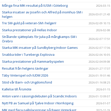
Många fina MIK-resultat på IUSM i Göteborg
2026-03-15
Starka insatser av Josefin och Alfred på inomhus-SM i
2026-03-01 21:43
helgen
Tre SM-guld på veteran-SM i helgen!
2026-02-09 10:15
Starka prestationer på Hellas Indoor
2026-02-08
Strålande sjätteplats för Julia på mångkamps-SM i
2026-02-07 17:51
Örebro
Starka MIK-insatser på Sundbyberg Indoor Games
2026-02-07 17:36
Snabba tider i Turebergs Explosiva
2026-02-06 10:05
Starka prestationer på Hammarbyspelen
2026-02-04 09:08
Resultat från helgens tävlingar
2026-01-27 17:37
Täby Vinterspel och IUDM 2026
2026-01-19 01:46
Stöd vår Barn- och Ungdomsfond
2026-01-16 08:25
Kallelse till Årsmöte
2026-01-15
Anton vann i säsongsdebuten på Scandic Indoors
2026-01-13 09:07
Nytt PB av Samuel på Tjalve Indoor i Norrköping
2026-01-07
MIK med flera pallplaceringar på Bajen Vinterkast
2025-12-19