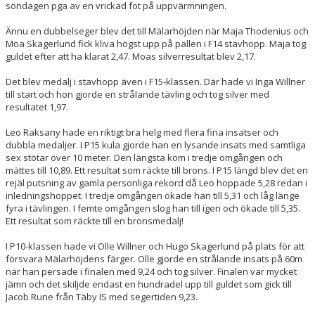
söndagen pga av en vrickad fot på uppvärmningen.
Ännu en dubbelseger blev det till Mälarhöjden när Maja Thodenius och
Moa Skagerlund fick kliva högst upp på pallen i F14 stavhopp. Maja tog
guldet efter att ha klarat 2,47. Moas silverresultat blev 2,17.
Det blev medalj i stavhopp även i F15-klassen. Där hade vi Inga Willner
till start och hon gjorde en strålande tävling och tog silver med
resultatet 1,97.
Leo Raksany hade en riktigt bra helg med flera fina insatser och
dubbla medaljer. I P15 kula gjorde han en lysande insats med samtliga
sex stötar över 10 meter. Den längsta kom i tredje omgången och
mättes till 10,89. Ett resultat som räckte till brons. I P15 längd blev det en
rejäl putsning av gamla personliga rekord då Leo hoppade 5,28 redan i
inledningshoppet. I tredje omgången ökade han till 5,31 och låg länge
fyra i tävlingen. I femte omgången slog han till igen och ökade till 5,35.
Ett resultat som räckte till en bronsmedalj!
I P10-klassen hade vi Olle Willner och Hugo Skagerlund på plats för att
försvara Mälarhöjdens färger. Olle gjorde en strålande insats på 60m
när han persade i finalen med 9,24 och tog silver. Finalen var mycket
jämn och det skiljde endast en hundradel upp till guldet som gick till
Jacob Rune från Täby IS med segertiden 9,23.