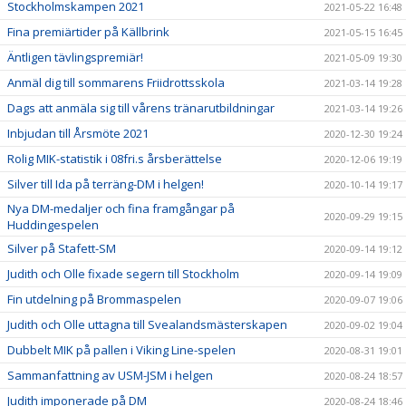
Stockholmskampen 2021
2021-05-22 16:48
Fina premiärtider på Källbrink
2021-05-15 16:45
Äntligen tävlingspremiär!
2021-05-09 19:30
Anmäl dig till sommarens Friidrottsskola
2021-03-14 19:28
Dags att anmäla sig till vårens tränarutbildningar
2021-03-14 19:26
Inbjudan till Årsmöte 2021
2020-12-30 19:24
Rolig MIK-statistik i 08fri.s årsberättelse
2020-12-06 19:19
Silver till Ida på terräng-DM i helgen!
2020-10-14 19:17
Nya DM-medaljer och fina framgångar på
2020-09-29 19:15
Huddingespelen
Silver på Stafett-SM
2020-09-14 19:12
Judith och Olle fixade segern till Stockholm
2020-09-14 19:09
Fin utdelning på Brommaspelen
2020-09-07 19:06
Judith och Olle uttagna till Svealandsmästerskapen
2020-09-02 19:04
Dubbelt MIK på pallen i Viking Line-spelen
2020-08-31 19:01
Sammanfattning av USM-JSM i helgen
2020-08-24 18:57
Judith imponerade på DM
2020-08-24 18:46