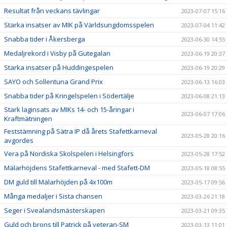
Resultat från veckans tävlingar
2023-07-07 15:16
Starka insatser av MIK på Världsungdomsspelen
2023-07-04 11:42
Snabba tider i Åkersberga
2023-06-30 14:55
Medaljrekord i Visby på Gutegalan
2023-06-19 20:37
Starka insatser på Huddingespelen
2023-06-19 20:29
SAYO och Sollentuna Grand Prix
2023-06-13 16:03
Snabba tider på Kringelspelen i Södertälje
2023-06-08 21:13
Stark laginsats av MIKs 14- och 15-åringar i
2023-06-07 17:06
Kraftmätningen
Feststämning på Sätra IP då årets Stafettkarneval
2023-05-28 20:16
avgordes
Vera på Nordiska Skolspelen i Helsingfors
2023-05-28 17:52
Mälarhöjdens Stafettkarneval - med Stafett-DM
2023-05-18 08:55
DM guld till Mälarhöjden på 4x100m
2023-05-17 09:56
Många medaljer i Sista chansen
2023-03-26 21:18
Seger i Svealandsmästerskapen
2023-03-21 09:35
Guld och brons till Patrick på veteran-SM
2023-03-13 11:01