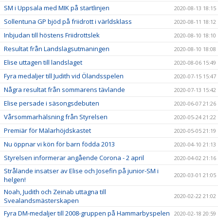
SM i Uppsala med MIK på startlinjen
2020-08-13 18:15
Sollentuna GP bjöd på friidrott i världsklass
2020-08-11 18:12
Inbjudan till höstens Friidrottslek
2020-08-10 18:10
Resultat från Landslagsutmaningen
2020-08-10 18:08
Elise uttagen till landslaget
2020-08-06 15:49
Fyra medaljer till Judith vid Ölandsspelen
2020-07-15 15:47
Några resultat från sommarens tävlande
2020-07-13 15:42
Elise persade i säsongsdebuten
2020-06-07 21:26
Vårsommarhälsning från Styrelsen
2020-05-24 21:22
Premiär för Mälarhöjdskastet
2020-05-05 21:19
Nu öppnar vi kön för barn födda 2013
2020-04-10 21:13
Styrelsen informerar angående Corona - 2 april
2020-04-02 21:16
Strålande insatser av Elise och Josefin på junior-SM i
2020-03-01 21:05
helgen!
Noah, Judith och Zeinab uttagna till
2020-02-22 21:02
Svealandsmästerskapen
Fyra DM-medaljer till 2008-gruppen på Hammarbyspelen
2020-02-18 20:59