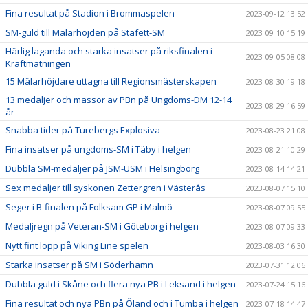
Fina resultat på Stadion i Brommaspelen
2023-09-12 13:52
SM-guld till Mälarhöjden på Stafett-SM
2023-09-10 15:19
Härlig laganda och starka insatser på riksfinalen i
2023-09-05 08:08
Kraftmätningen
15 Mälarhöjdare uttagna till Regionsmästerskapen
2023-08-30 19:18
13 medaljer och massor av PBn på Ungdoms-DM 12-14
2023-08-29 16:59
år
Snabba tider på Turebergs Explosiva
2023-08-23 21:08
Fina insatser på ungdoms-SM i Täby i helgen
2023-08-21 10:29
Dubbla SM-medaljer på JSM-USM i Helsingborg
2023-08-14 14:21
Sex medaljer till syskonen Zettergren i Västerås
2023-08-07 15:10
Seger i B-finalen på Folksam GP i Malmö
2023-08-07 09:55
Medaljregn på Veteran-SM i Göteborg i helgen
2023-08-07 09:33
Nytt fint lopp på Viking Line spelen
2023-08-03 16:30
Starka insatser på SM i Söderhamn
2023-07-31 12:06
Dubbla guld i Skåne och flera nya PB i Leksand i helgen
2023-07-24 15:16
Fina resultat och nya PBn på Öland och i Tumba i helgen
2023-07-18 14:47