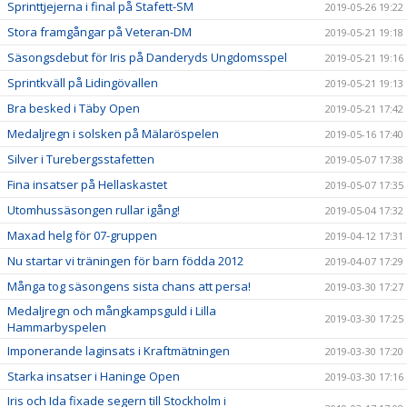
Sprinttjejerna i final på Stafett-SM
2019-05-26 19:22
Stora framgångar på Veteran-DM
2019-05-21 19:18
Säsongsdebut för Iris på Danderyds Ungdomsspel
2019-05-21 19:16
Sprintkväll på Lidingövallen
2019-05-21 19:13
Bra besked i Täby Open
2019-05-21 17:42
Medaljregn i solsken på Mälaröspelen
2019-05-16 17:40
Silver i Turebergsstafetten
2019-05-07 17:38
Fina insatser på Hellaskastet
2019-05-07 17:35
Utomhussäsongen rullar igång!
2019-05-04 17:32
Maxad helg för 07-gruppen
2019-04-12 17:31
Nu startar vi träningen för barn födda 2012
2019-04-07 17:29
Många tog säsongens sista chans att persa!
2019-03-30 17:27
Medaljregn och mångkampsguld i Lilla
2019-03-30 17:25
Hammarbyspelen
Imponerande laginsats i Kraftmätningen
2019-03-30 17:20
Starka insatser i Haninge Open
2019-03-30 17:16
Iris och Ida fixade segern till Stockholm i