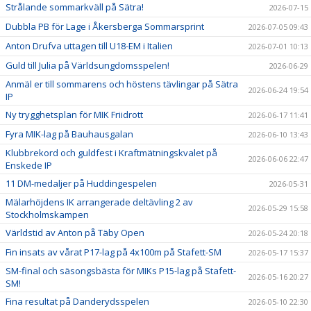
Strålande sommarkväll på Sätra!
2026-07-15
Dubbla PB för Lage i Åkersberga Sommarsprint
2026-07-05 09:43
Anton Drufva uttagen till U18-EM i Italien
2026-07-01 10:13
Guld till Julia på Världsungdomsspelen!
2026-06-29
Anmäl er till sommarens och höstens tävlingar på Sätra
2026-06-24 19:54
IP
Ny trygghetsplan för MIK Friidrott
2026-06-17 11:41
Fyra MIK-lag på Bauhausgalan
2026-06-10 13:43
Klubbrekord och guldfest i Kraftmätningskvalet på
2026-06-06 22:47
Enskede IP
11 DM-medaljer på Huddingespelen
2026-05-31
Mälarhöjdens IK arrangerade deltävling 2 av
2026-05-29 15:58
Stockholmskampen
Världstid av Anton på Täby Open
2026-05-24 20:18
Fin insats av vårat P17-lag på 4x100m på Stafett-SM
2026-05-17 15:37
SM-final och säsongsbästa för MIKs P15-lag på Stafett-
2026-05-16 20:27
SM!
Fina resultat på Danderydsspelen
2026-05-10 22:30