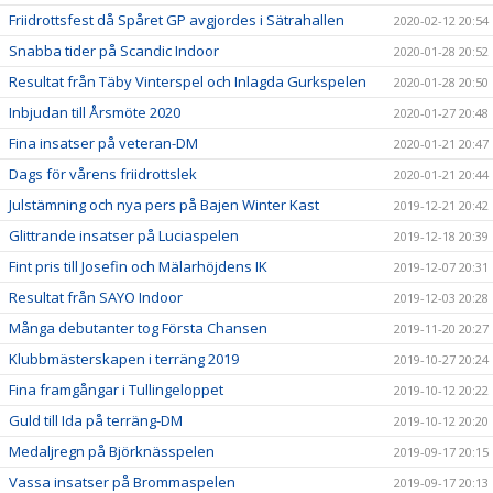
Friidrottsfest då Spåret GP avgjordes i Sätrahallen
2020-02-12 20:54
Snabba tider på Scandic Indoor
2020-01-28 20:52
Resultat från Täby Vinterspel och Inlagda Gurkspelen
2020-01-28 20:50
Inbjudan till Årsmöte 2020
2020-01-27 20:48
Fina insatser på veteran-DM
2020-01-21 20:47
Dags för vårens friidrottslek
2020-01-21 20:44
Julstämning och nya pers på Bajen Winter Kast
2019-12-21 20:42
Glittrande insatser på Luciaspelen
2019-12-18 20:39
Fint pris till Josefin och Mälarhöjdens IK
2019-12-07 20:31
Resultat från SAYO Indoor
2019-12-03 20:28
Många debutanter tog Första Chansen
2019-11-20 20:27
Klubbmästerskapen i terräng 2019
2019-10-27 20:24
Fina framgångar i Tullingeloppet
2019-10-12 20:22
Guld till Ida på terräng-DM
2019-10-12 20:20
Medaljregn på Björknässpelen
2019-09-17 20:15
Vassa insatser på Brommaspelen
2019-09-17 20:13