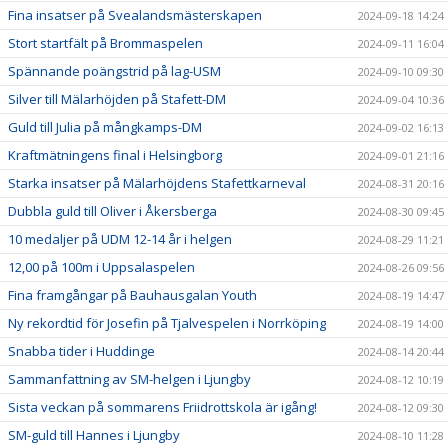
Fina insatser på Svealandsmästerskapen
2024-09-18 14:24
Stort startfält på Brommaspelen
2024-09-11 16:04
Spännande poängstrid på lag-USM
2024-09-10 09:30
Silver till Mälarhöjden på Stafett-DM
2024-09-04 10:36
Guld till Julia på mångkamps-DM
2024-09-02 16:13
Kraftmätningens final i Helsingborg
2024-09-01 21:16
Starka insatser på Mälarhöjdens Stafettkarneval
2024-08-31 20:16
Dubbla guld till Oliver i Åkersberga
2024-08-30 09:45
10 medaljer på UDM 12-14 år i helgen
2024-08-29 11:21
12,00 på 100m i Uppsalaspelen
2024-08-26 09:56
Fina framgångar på Bauhausgalan Youth
2024-08-19 14:47
Ny rekordtid för Josefin på Tjalvespelen i Norrköping
2024-08-19 14:00
Snabba tider i Huddinge
2024-08-14 20:44
Sammanfattning av SM-helgen i Ljungby
2024-08-12 10:19
Sista veckan på sommarens Friidrottskola är igång!
2024-08-12 09:30
SM-guld till Hannes i Ljungby
2024-08-10 11:28