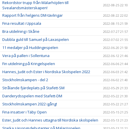
Rekordstor trupp från Mälarhöjden till
2022-08-25 22:10
Svealandsmästerskapen!
Rapport från helgens DM-tävlingar
2022-08-22 22:02
Fina resultat i Uppsala
2022-08-15 21:59
Bra utdelning i Skåne
2022-07-27 21:57
Dubbla guld till Samuel på Laxaspelen
2022-07-02 21:55
11 medaljer på Huddingespelen
2022-06-20 21:50
Vera på pallen i Sollentuna
2022-06-12 21:46
Fin utdelning på Kringelspelen
2022-06-06 21:44
Hannes, Judit och Ester i Nordiska Skolspelen 2022
2022-06-03 21:42
Stockholmskampen - del 2
2022-06-02 21:40
Strålande fjärdeplats på Stafett-SM
2022-05-29 21:33
Danderydsspelen med Stafett-DM
2022-05-22 21:30
Stockholmskampen 2022 igång!
2022-05-22 21:27
Fina insatser i Täby Open
2022-05-15 21:25
Ester, Judit och Hannes uttagna till Nordiska skolspelen
2022-05-13 21:23
Starka säsongsdebutanter på Mälaröspelen
2022-05-13 21:21