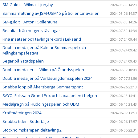
SM-Guld till Wilma i Ljungby
2024-08-09 14:23
Sammanfattning av JSM-USM15 på Sollentunavallen
2024-08-06 14:37
SM-guld till Anton i Sollentuna
2024-08-03 14:26
Resultat från helgens tävlingar
2024-07-30 14:34
Fina insatser och tävlingsrekord i Leksand
2024-07-24 09:44
Dubbla medaljer på Kalmar Sommarspel och
2024-07-24 09:42
Mångkampsfestival
Seger på Ystadspelen
2024-07-24 09:40
Dubbla medaljer till Wilma på Ölandsspelen
2024-07-17 10:08
Dubbla medaljer på Världsungdomsspelen 2024
2024-07-07 21:56
Snabba lopp på Åkersberga Sommarsprint
2024-06-26 22:13
SAYO, Folksam Grand Prix och Laxaspelen i helgen
2024-06-18 14:41
Medaljregn på Huddingespelen och UDM
2024-06-10 21:43
Kraftmätningen 2024
2024-06-07 17:53
Snabba tider i Södertälje
2024-06-06 17:57
Stockholmskampen deltävling 2
2024-06-05 22:31