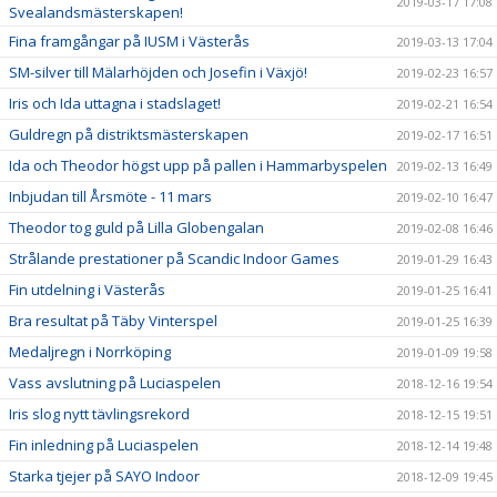
2019-03-17 17:08
Svealandsmästerskapen!
Fina framgångar på IUSM i Västerås
2019-03-13 17:04
SM-silver till Mälarhöjden och Josefin i Växjö!
2019-02-23 16:57
Iris och Ida uttagna i stadslaget!
2019-02-21 16:54
Guldregn på distriktsmästerskapen
2019-02-17 16:51
Ida och Theodor högst upp på pallen i Hammarbyspelen
2019-02-13 16:49
Inbjudan till Årsmöte - 11 mars
2019-02-10 16:47
Theodor tog guld på Lilla Globengalan
2019-02-08 16:46
Strålande prestationer på Scandic Indoor Games
2019-01-29 16:43
Fin utdelning i Västerås
2019-01-25 16:41
Bra resultat på Täby Vinterspel
2019-01-25 16:39
Medaljregn i Norrköping
2019-01-09 19:58
Vass avslutning på Luciaspelen
2018-12-16 19:54
Iris slog nytt tävlingsrekord
2018-12-15 19:51
Fin inledning på Luciaspelen
2018-12-14 19:48
Starka tjejer på SAYO Indoor
2018-12-09 19:45