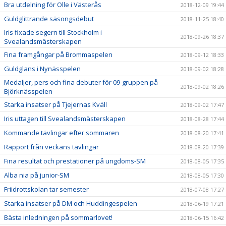
Bra utdelning för Olle i Västerås
2018-12-09 19:44
Guldglittrande säsongsdebut
2018-11-25 18:40
Iris fixade segern till Stockholm i
2018-09-26 18:37
Svealandsmästerskapen
Fina framgångar på Brommaspelen
2018-09-12 18:33
Guldglans i Nynässpelen
2018-09-02 18:28
Medaljer, pers och fina debuter för 09-gruppen på
2018-09-02 18:26
Björknässpelen
Starka insatser på Tjejernas Kväll
2018-09-02 17:47
Iris uttagen till Svealandsmästerskapen
2018-08-28 17:44
Kommande tävlingar efter sommaren
2018-08-20 17:41
Rapport från veckans tävlingar
2018-08-20 17:39
Fina resultat och prestationer på ungdoms-SM
2018-08-05 17:35
Alba nia på junior-SM
2018-08-05 17:30
Friidrottskolan tar semester
2018-07-08 17:27
Starka insatser på DM och Huddingespelen
2018-06-19 17:21
Bästa inledningen på sommarlovet!
2018-06-15 16:42