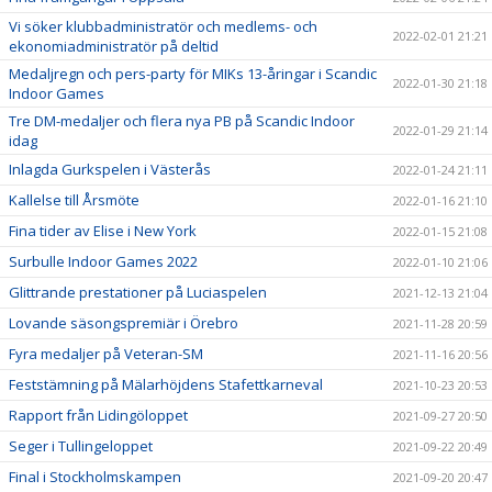
Vi söker klubbadministratör och medlems- och
2022-02-01 21:21
ekonomiadministratör på deltid
Medaljregn och pers-party för MIKs 13-åringar i Scandic
2022-01-30 21:18
Indoor Games
Tre DM-medaljer och flera nya PB på Scandic Indoor
2022-01-29 21:14
idag
Inlagda Gurkspelen i Västerås
2022-01-24 21:11
Kallelse till Årsmöte
2022-01-16 21:10
Fina tider av Elise i New York
2022-01-15 21:08
Surbulle Indoor Games 2022
2022-01-10 21:06
Glittrande prestationer på Luciaspelen
2021-12-13 21:04
Lovande säsongspremiär i Örebro
2021-11-28 20:59
Fyra medaljer på Veteran-SM
2021-11-16 20:56
Feststämning på Mälarhöjdens Stafettkarneval
2021-10-23 20:53
Rapport från Lidingöloppet
2021-09-27 20:50
Seger i Tullingeloppet
2021-09-22 20:49
Final i Stockholmskampen
2021-09-20 20:47