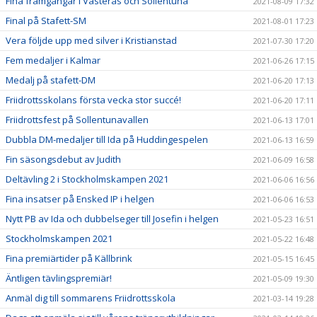
Fina framgångar i Västerås och Sollentuna
2021-08-09 17:32
Final på Stafett-SM
2021-08-01 17:23
Vera följde upp med silver i Kristianstad
2021-07-30 17:20
Fem medaljer i Kalmar
2021-06-26 17:15
Medalj på stafett-DM
2021-06-20 17:13
Friidrottsskolans första vecka stor succé!
2021-06-20 17:11
Friidrottsfest på Sollentunavallen
2021-06-13 17:01
Dubbla DM-medaljer till Ida på Huddingespelen
2021-06-13 16:59
Fin säsongsdebut av Judith
2021-06-09 16:58
Deltävling 2 i Stockholmskampen 2021
2021-06-06 16:56
Fina insatser på Ensked IP i helgen
2021-06-06 16:53
Nytt PB av Ida och dubbelseger till Josefin i helgen
2021-05-23 16:51
Stockholmskampen 2021
2021-05-22 16:48
Fina premiärtider på Källbrink
2021-05-15 16:45
Äntligen tävlingspremiär!
2021-05-09 19:30
Anmäl dig till sommarens Friidrottsskola
2021-03-14 19:28