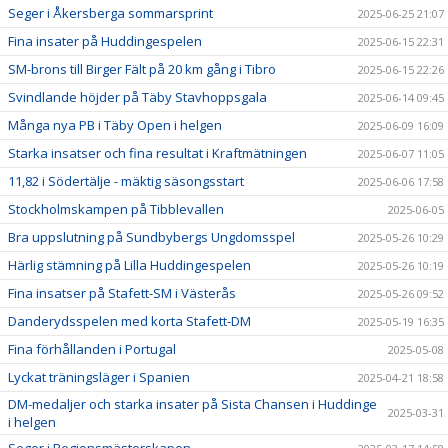
Seger i Åkersberga sommarsprint
2025-06-25 21:07
Fina insater på Huddingespelen
2025-06-15 22:31
SM-brons till Birger Fält på 20 km gång i Tibro
2025-06-15 22:26
Svindlande höjder på Täby Stavhoppsgala
2025-06-14 09:45
Många nya PB i Täby Open i helgen
2025-06-09 16:09
Starka insatser och fina resultat i Kraftmätningen
2025-06-07 11:05
11,82 i Södertälje - mäktig säsongsstart
2025-06-06 17:58
Stockholmskampen på Tibblevallen
2025-06-05
Bra uppslutning på Sundbybergs Ungdomsspel
2025-05-26 10:29
Härlig stämning på Lilla Huddingespelen
2025-05-26 10:19
Fina insatser på Stafett-SM i Västerås
2025-05-26 09:52
Danderydsspelen med korta Stafett-DM
2025-05-19 16:35
Fina förhållanden i Portugal
2025-05-08
Lyckat träningsläger i Spanien
2025-04-21 18:58
DM-medaljer och starka insater på Sista Chansen i Huddinge
2025-03-31
i helgen