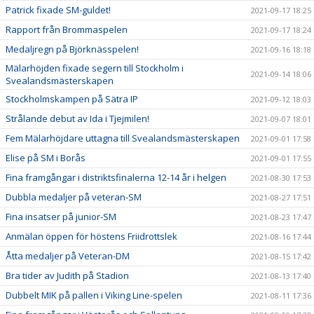
Patrick fixade SM-guldet!
2021-09-17 18:25
Rapport från Brommaspelen
2021-09-17 18:24
Medaljregn på Björknässpelen!
2021-09-16 18:18
Mälarhöjden fixade segern till Stockholm i
2021-09-14 18:06
Svealandsmästerskapen
Stockholmskampen på Sätra IP
2021-09-12 18:03
Strålande debut av Ida i Tjejmilen!
2021-09-07 18:01
Fem Mälarhöjdare uttagna till Svealandsmästerskapen
2021-09-01 17:58
Elise på SM i Borås
2021-09-01 17:55
Fina framgångar i distriktsfinalerna 12-14 år i helgen
2021-08-30 17:53
Dubbla medaljer på veteran-SM
2021-08-27 17:51
Fina insatser på junior-SM
2021-08-23 17:47
Anmälan öppen för höstens Friidrottslek
2021-08-16 17:44
Åtta medaljer på Veteran-DM
2021-08-15 17:42
Bra tider av Judith på Stadion
2021-08-13 17:40
Dubbelt MIK på pallen i Viking Line-spelen
2021-08-11 17:36