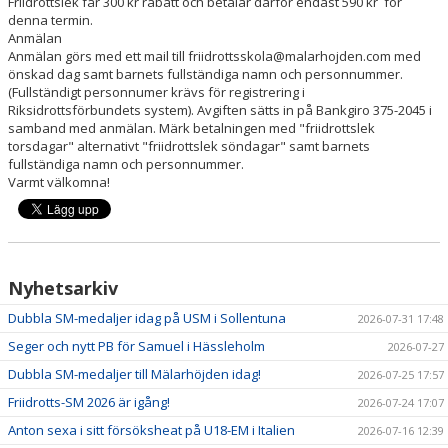
Friidrottslek får 300 kr rabatt och betalar därför endast 590 kr för
denna termin.
Anmälan
Anmälan görs med ett mail till friidrottsskola@malarhojden.com med
önskad dag samt barnets fullständiga namn och personnummer.
(Fullständigt personnumer krävs för registrering i
Riksidrottsförbundets system). Avgiften sätts in på Bankgiro 375-2045 i
samband med anmälan. Märk betalningen med "friidrottslek
torsdagar" alternativt "friidrottslek söndagar" samt barnets
fullständiga namn och personnummer.
Varmt välkomna!
Nyhetsarkiv
Dubbla SM-medaljer idag på USM i Sollentuna
2026-07-31 17:48
Seger och nytt PB för Samuel i Hässleholm
2026-07-27
Dubbla SM-medaljer till Mälarhöjden idag!
2026-07-25 17:57
Friidrotts-SM 2026 är igång!
2026-07-24 17:07
Anton sexa i sitt försöksheat på U18-EM i Italien
2026-07-16 12:39