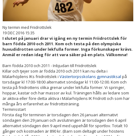
Ny termin med Friidrottslek
19 DEC 2016 15:35
I slutet på januari drar vi igång en ny termin Friidrottslek för
barn födda 2010 och 2011. Kom och testa på den olympiska
huvudidrotten under lekfulla former. Inga förkunskaper krävs.
Anmäl er redan idag för att vara säker på en plats. Välkomna!
Barn födda 2010 och 2011 - Inbjudan till Friidrottslek
Killar och tjejer som är födda 2010 och 2011 kan nu delta i
Mälarhöjdens IKs friidrottslek i
Västertorpsskolans gymnastiksal
på
torsdagar kl 17:00-18:00 alternativt söndagar kl 11:00-12:00. Kom och
testa på friidrottens olika grenar under lekfulla former. Vi springer,
hoppar, kastar och har massor av kul. Träningen hålls av ledare som
är aktiva eller före detta aktiva i Mälarhöjdens IK Fridrott och som har
många års erfarenhet av friidrottsträning.
Terminsstart
Första dag för terminen är torsdagen den 26 januari alternativt
söndagen den 29 januari och avslutningen är torsdagen den 6 april
alternativt söndagen den 9 april med uppehåll för sportlov. Totalt 10
gånger och kostnaden är 890 kr. (Barn som deltagit under höstens