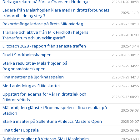
Deltagarrekord på Första Chansen i Huddinge
2025-11-20 10:58
Ledare från Mälarhöjden klara med Friidrottsförbundets
2025-11-19
tränarutbildning steg 3
Rekordmånga ledare på årets MIK-middag
2025-10-23 20:13
Tränare och aktiva från MIK Friidrott i helgens
2025-10-20 16:09
Tränarforum och utvecklingsträff
Elitcoach 2028 - rapport från senaste träffen
2025-10-14
Final i Stockholmskampen
2025-10-06 10:17
Starka resultat av Mälarhöjden på
2025-09-29 14:27
Regionsmästerskapen
Fina insatser på Björknässpelen
2025-09-29 14:13
Med anledning av Fritidskortet
2025-09-22 14:55
Uppstart för ledarna för vår Friidrottslek och
2025-09-13 08:29
Friidrottsfritids
Mälarhöjden glänste i Brommaspelen – fina resultat på
2025-09-08
Stadion
Starka insater på Sollentuna Athletics Masters Open
2025-09-07
Fina tider i Uppsala
2025-09-06
Dubbla medaljer på Veteran-SM i Hässleholm
2025-09-03