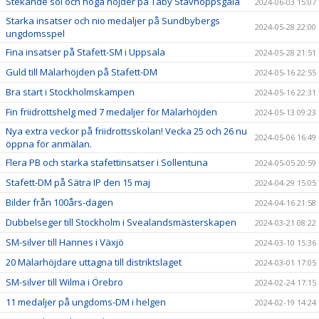
Stekande sol och höga höjder på Täby Stavhoppsgala
2024-06-03 15:07
Starka insatser och nio medaljer på Sundbybergs
2024-05-28 22:00
ungdomsspel
Fina insatser på Stafett-SM i Uppsala
2024-05-28 21:51
Guld till Mälarhöjden på Stafett-DM
2024-05-16 22:55
Bra start i Stockholmskampen
2024-05-16 22:31
Fin friidrottshelg med 7 medaljer för Mälarhöjden
2024-05-13 09:23
Nya extra veckor på friidrottsskolan! Vecka 25 och 26 nu
2024-05-06 16:49
öppna för anmälan.
Flera PB och starka stafettinsatser i Sollentuna
2024-05-05 20:59
Stafett-DM på Sätra IP den 15 maj
2024-04-29 15:05
Bilder från 100års-dagen
2024-04-16 21:58
Dubbelseger till Stockholm i Svealandsmästerskapen
2024-03-21 08:22
SM-silver till Hannes i Växjö
2024-03-10 15:36
20 Mälarhöjdare uttagna till distriktslaget
2024-03-01 17:05
SM-silver till Wilma i Örebro
2024-02-24 17:15
11 medaljer på ungdoms-DM i helgen
2024-02-19 14:24