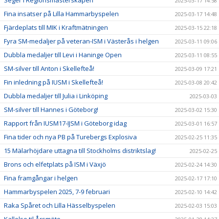
Seger i Regionsmästerskapen
2025-03-17 14:58
Fina insatser på Lilla Hammarbyspelen
2025-03-17 14:48
Fjärdeplats till MIK i Kraftmätningen
2025-03-15 22:18
Fyra SM-medaljer på veteran-ISM i Västerås i helgen
2025-03-11 09:06
Dubbla medaljer till Levi i Haninge Open
2025-03-11 08:55
SM-silver till Anton i Skellefteå!
2025-03-09 17:21
Fin inledning på IUSM i Skellefteå!
2025-03-08 20:42
Dubbla medaljer till Julia i Linköping
2025-03-03
SM-silver till Hannes i Göteborg!
2025-03-02 15:30
Rapport från IUSM17-IJSM i Göteborg idag
2025-03-01 16:57
Fina tider och nya PB på Turebergs Explosiva
2025-02-25 11:35
15 Mälarhöjdare uttagna till Stockholms distriktslag!
2025-02-25
Brons och elfetplats på ISM i Växjö
2025-02-24 14:30
Fina framgångar i helgen
2025-02-17 17:10
Hammarbyspelen 2025, 7-9 februari
2025-02-10 14:42
Raka Spåret och Lilla Hässelbyspelen
2025-02-03 15:03