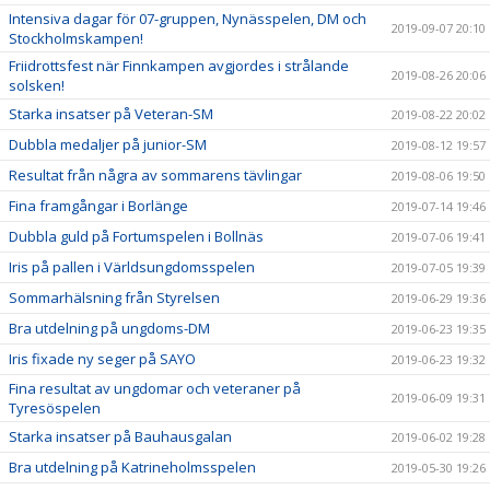
Intensiva dagar för 07-gruppen, Nynässpelen, DM och
2019-09-07 20:10
Stockholmskampen!
Friidrottsfest när Finnkampen avgjordes i strålande
2019-08-26 20:06
solsken!
Starka insatser på Veteran-SM
2019-08-22 20:02
Dubbla medaljer på junior-SM
2019-08-12 19:57
Resultat från några av sommarens tävlingar
2019-08-06 19:50
Fina framgångar i Borlänge
2019-07-14 19:46
Dubbla guld på Fortumspelen i Bollnäs
2019-07-06 19:41
Iris på pallen i Världsungdomsspelen
2019-07-05 19:39
Sommarhälsning från Styrelsen
2019-06-29 19:36
Bra utdelning på ungdoms-DM
2019-06-23 19:35
Iris fixade ny seger på SAYO
2019-06-23 19:32
Fina resultat av ungdomar och veteraner på
2019-06-09 19:31
Tyresöspelen
Starka insatser på Bauhausgalan
2019-06-02 19:28
Bra utdelning på Katrineholmsspelen
2019-05-30 19:26