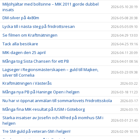
Miljöhjältar med bollsinne – MIK 2011 gjorde dubbel
2026-05-10 20:19
insats
DM-silver på 4x80m
2026-05-08 20:38
Lycka till i nästa steg på friidrottsresan
2026-05-05 09:10
Se filmen om Kraftmätningen
2026-04-29 13:03
Tack alla besökare
2026-04-25 19:16
MIK-dagen den 25 april
2026-04-11 20:09
Många tog Sista Chansen för ett PB
2026-04-01 08:56
Lagseger i Regionsmästerskapen – guld till Majken,
2026-03-23 09:38
silver till Cornelia
Kraftmätningen i Västerås
2026-03-22
Många nya PB på Haninge Open i helgen
2026-03-18 11:23
Nu har vi öppnat anmälan till sommarlovets Friidrottsskola
2026-03-17
Många fina MIK-resultat på IUSM i Göteborg
2026-03-15
Starka insatser av Josefin och Alfred på inomhus-SM i
2026-03-01 21:43
helgen
Tre SM-guld på veteran-SM i helgen!
2026-02-09 10:15