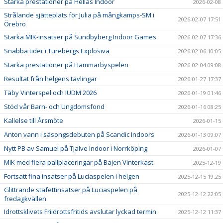
Starka prestationer på Hellas Indoor
2026-02-08
Strålande sjätteplats för Julia på mångkamps-SM i
2026-02-07 17:51
Örebro
Starka MIK-insatser på Sundbyberg Indoor Games
2026-02-07 17:36
Snabba tider i Turebergs Explosiva
2026-02-06 10:05
Starka prestationer på Hammarbyspelen
2026-02-04 09:08
Resultat från helgens tävlingar
2026-01-27 17:37
Täby Vinterspel och IUDM 2026
2026-01-19 01:46
Stöd vår Barn- och Ungdomsfond
2026-01-16 08:25
Kallelse till Årsmöte
2026-01-15
Anton vann i säsongsdebuten på Scandic Indoors
2026-01-13 09:07
Nytt PB av Samuel på Tjalve Indoor i Norrköping
2026-01-07
MIK med flera pallplaceringar på Bajen Vinterkast
2025-12-19
Fortsatt fina insatser på Luciaspelen i helgen
2025-12-15 19:25
Glittrande stafettinsatser på Luciaspelen på
2025-12-12 22:05
fredagkvällen
Idrottsklivets Friidrottsfritids avslutar lyckad termin
2025-12-12 11:37