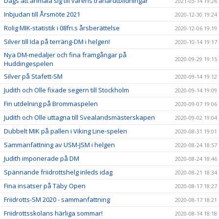
Dags att anmäla sig till vårens tränarutbildningar
2021-03-14 19:26
Inbjudan till Årsmöte 2021
2020-12-30 19:24
Rolig MIK-statistik i 08fri.s årsberättelse
2020-12-06 19:19
Silver till Ida på terräng-DM i helgen!
2020-10-14 19:17
Nya DM-medaljer och fina framgångar på
2020-09-29 19:15
Huddingespelen
Silver på Stafett-SM
2020-09-14 19:12
Judith och Olle fixade segern till Stockholm
2020-09-14 19:09
Fin utdelning på Brommaspelen
2020-09-07 19:06
Judith och Olle uttagna till Svealandsmästerskapen
2020-09-02 19:04
Dubbelt MIK på pallen i Viking Line-spelen
2020-08-31 19:01
Sammanfattning av USM-JSM i helgen
2020-08-24 18:57
Judith imponerade på DM
2020-08-24 18:46
Spännande friidrottshelg inleds idag
2020-08-21 18:34
Fina insatser på Täby Open
2020-08-17 18:27
Friidrotts-SM 2020 - sammanfattning
2020-08-17 18:21
Friidrottsskolans härliga sommar!
2020-08-14 18:18