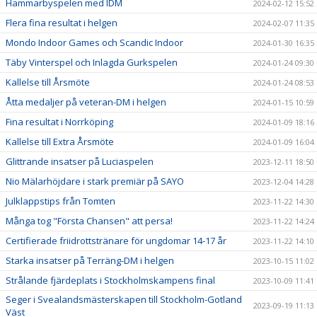
Hammarbyspelen med IDM
2024-02-12 15:52
Flera fina resultat i helgen
2024-02-07 11:35
Mondo Indoor Games och Scandic Indoor
2024-01-30 16:35
Täby Vinterspel och Inlagda Gurkspelen
2024-01-24 09:30
Kallelse till Årsmöte
2024-01-24 08:53
Åtta medaljer på veteran-DM i helgen
2024-01-15 10:59
Fina resultat i Norrköping
2024-01-09 18:16
Kallelse till Extra Årsmöte
2024-01-09 16:04
Glittrande insatser på Luciaspelen
2023-12-11 18:50
Nio Mälarhöjdare i stark premiär på SAYO
2023-12-04 14:28
Julklappstips från Tomten
2023-11-22 14:30
Många tog "Första Chansen" att persa!
2023-11-22 14:24
Certifierade friidrottstränare för ungdomar 14-17 år
2023-11-22 14:10
Starka insatser på Terräng-DM i helgen
2023-10-15 11:02
Strålande fjärdeplats i Stockholmskampens final
2023-10-09 11:41
Seger i Svealandsmästerskapen till Stockholm-Gotland
2023-09-19 11:13
Väst