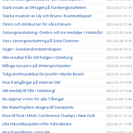
Stark insats av 09-laget på Turebergsstafetten
2022-05-07 21:19
Starka insatser av Lily och Bruno i Kvantumloppet
2022-05-01 21:17
Clinics och minikurser för våra tränare
2022-04-23 12:48
Säsongsavslutning i Örebro och tre medaljer i Västerås!
2022-03-29 16:54
Vass säsongsavslutning på Sista Chansen
2022-03-28 16:18
Seger i Svealandsmästerskapen
2022-03-20 16:16
Alla resultat från SM-helgen i Göteborg
2022-03-15 16:08
Många nya pers på Vintersportspelen
2022-03-14 16:04
Tidig utomhusdebut för Josefin i Myrtle Beach
2022-03-14 16:01
Fina framgångar på Veteran-DM
2022-03-14 15:50
SM-medalj till Olle i Göteborg!
2022-03-13 15:48
Nu öppnar vi kön för alla 7-åringar
2022-03-08 15:44
Nio Mälarhöjdare uttagna till Svealands
2022-03-06 15:40
Elise till final i MAAC Conference Champs i New York
2022-02-21 21:26
Lilla Hässelbyspelen inför fulla läktare
2022-02-21 15:38
Fina framgångar i Uppsala
2022-02-06 21:24