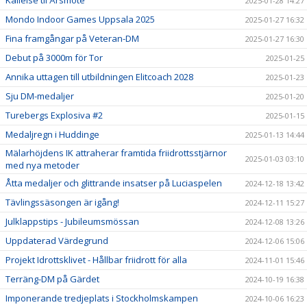
Kallelse til Årsmöte
2025-01-28 14:27
Mondo Indoor Games Uppsala 2025
2025-01-27 16:32
Fina framgångar på Veteran-DM
2025-01-27 16:30
Debut på 3000m för Tor
2025-01-25
Annika uttagen till utbildningen Elitcoach 2028
2025-01-23
Sju DM-medaljer
2025-01-20
Turebergs Explosiva #2
2025-01-15
Medaljregn i Huddinge
2025-01-13 14:44
Mälarhöjdens IK attraherar framtida friidrottsstjärnor
2025-01-03 03:10
med nya metoder
Åtta medaljer och glittrande insatser på Luciaspelen
2024-12-18 13:42
Tävlingssäsongen är igång!
2024-12-11 15:27
Julklappstips - Jubileumsmössan
2024-12-08 13:26
Uppdaterad Värdegrund
2024-12-06 15:06
Projekt Idrottsklivet - Hållbar friidrott för alla
2024-11-01 15:46
Terräng-DM på Gärdet
2024-10-19 16:38
Imponerande tredjeplats i Stockholmskampen
2024-10-06 16:23