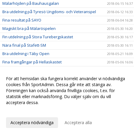
Mälarhöjden på Bauhausgalan
2018-06-15 16:37
Bra utdelning på Tyresö Ungdoms- och Veteranspel
2018-06-12 16:33
Fina resultat på SAYO
2018-06-04 16:28
Magiskt bra på Mälaröspelen
2018-05-30 16:20
Fin utdelning på Stora Turebergskastet
2018-05-30 16:17
Nära final på Stafett-SM
2018-05-30 16:11
Bra utdelning i Täby Open
2018-05-21 16:09
Fina framgångar på Hellaskastet
2018-05-06 16:06
Starka insatser på Turebergsstafetten
2018-05-06 16:03
För att hemsidan ska fungera korrekt använder vi nödvändiga
Löpgruppen är igång!
2018-05-06 16:02
cookies från SportAdmin. Dessa går inte att stänga av.
Iris och Olle tog sista chansen att persa inomhus
2018-04-21 16:00
Föreningen kan också använda frivilliga cookies, t.ex. för
Snabbhet och explosivitet med Sunneborn
2018-04-15 15:58
statistik eller marknadsföring. Du väljer själv om du vill
acceptera dessa.
Nu startar vi Löpgruppen
2018-04-14 12:27
Anpassa dina val
Många nya pers i Örebro
2018-04-14 12:20
Nu öppnar vi kön för barn födda 2011
2018-03-27 12:08
Acceptera nödvändiga
Acceptera alla
Seger till Stockholm i Svealandsmästerskapen
2018-03-13 12:05