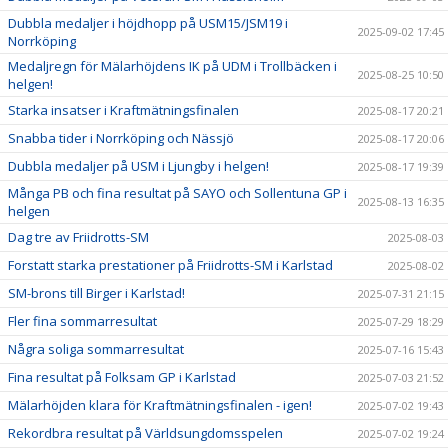
Dubbla medaljer i höjdhopp på USM15/JSM19 i
2025-09-02 17:45
Norrköping
Medaljregn för Mälarhöjdens IK på UDM i Trollbäcken i
2025-08-25 10:50
helgen!
Starka insatser i Kraftmätningsfinalen
2025-08-17 20:21
Snabba tider i Norrköping och Nässjö
2025-08-17 20:06
Dubbla medaljer på USM i Ljungby i helgen!
2025-08-17 19:39
Många PB och fina resultat på SAYO och Sollentuna GP i
2025-08-13 16:35
helgen
Dag tre av Friidrotts-SM
2025-08-03
Forstatt starka prestationer på Friidrotts-SM i Karlstad
2025-08-02
SM-brons till Birger i Karlstad!
2025-07-31 21:15
Fler fina sommarresultat
2025-07-29 18:29
Några soliga sommarresultat
2025-07-16 15:43
Fina resultat på Folksam GP i Karlstad
2025-07-03 21:52
Mälarhöjden klara för Kraftmätningsfinalen - igen!
2025-07-02 19:43
Rekordbra resultat på Världsungdomsspelen
2025-07-02 19:24