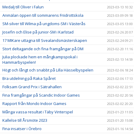
Medalj till Oliver i Falun
2023-03-13 10:32
Anmälan öppen till sommarens Friidrottskola
2023-03-09 09:18
SM-silver till Wilma på ungdoms-SM i Västerås
2023-03-05 13:00
Josefin och Elise på junior-SM i Karlstad
2023-02-26 20:07
17 MIKare uttagna till Svealandsmästerskapen
2023-02-24 09:21
Stort deltagande och fina framgångar på DM
2023-02-20 11:16
Julia plockade hem en mångkampspokal i
2023-02-13 14:59
Hammarbyspelen!
Högt och långt och snabbt på Lilla Hässelbyspelen
2023-02-06 18:24
Bra utdelning på Raka Spåret
2023-02-06 17:13
Folksam Grand Prix i Sätrahallen
2023-02-02 22:51
Fina framgångar på Scandic Indoor Games
2023-02-02 20:56
Rapport från Mondo Indoor Games
2023-02-02 20:20
Många vassa resultat i Täby Vinterspel
2023-01-23 11:05
Kallelse till Årsmöte 2023
2023-01-20 15:08
Fina insatser i Örebro
2023-01-16 14:54