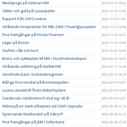
Medaljregn på Veteran-DM
2023-01-16 14:25
Glitter och guld på Luciaspelen
2022-12-13 17:50
Rapport från SAYO indoor
2022-12-05 17:02
Strålande innepremiär för MIK 2009 i Triumfglasspelen
2022-11-27 16:56
Fina framgångar på Första Chansen
2022-11-22 16:51
Läger på Bosön
2022-11-13 16:45
Stafett i vått och torrt
2022-10-02 16:36
Brons och sjätteplats till MIK i Stockholmskampen
2022-09-20 16:32
Strålande utdelning på Stafett-DM
2022-09-17 16:18
Stockholm bäst i Svelandsregionen
2022-09-13 16:14
Många fina resultat på Brommaspelen
2022-09-05 16:07
Louise utsedd till Årets Mälarhöjdare
2022-09-04 16:04
Gärderuds världsrekord stod sig i 46 år
2022-09-04 16:01
Wilma på en stark elfteplats vid USM i Uppsala
2022-08-28 22:16
Spännande klubbmatch på Sätra IP
2022-08-28 22:13
Fina framgångar på JSM i Sollentuna
2022-08-28 15:56