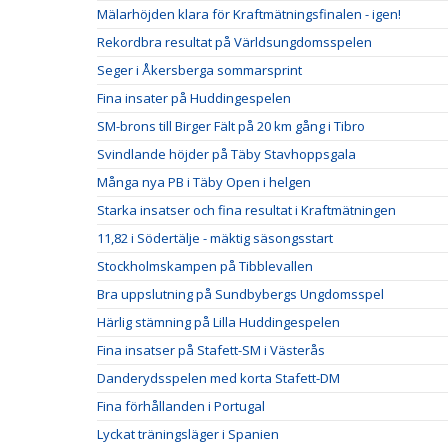
Mälarhöjden klara för Kraftmätningsfinalen - igen!
Rekordbra resultat på Världsungdomsspelen
Seger i Åkersberga sommarsprint
Fina insater på Huddingespelen
SM-brons till Birger Fält på 20 km gång i Tibro
Svindlande höjder på Täby Stavhoppsgala
Många nya PB i Täby Open i helgen
Starka insatser och fina resultat i Kraftmätningen
11,82 i Södertälje - mäktig säsongsstart
Stockholmskampen på Tibblevallen
Bra uppslutning på Sundbybergs Ungdomsspel
Härlig stämning på Lilla Huddingespelen
Fina insatser på Stafett-SM i Västerås
Danderydsspelen med korta Stafett-DM
Fina förhållanden i Portugal
Lyckat träningsläger i Spanien