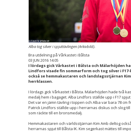
Alba tog silver i spjuttävlingen (Arkivbild).
Bra utdelning på Vårkastet i Bålsta
03 JUN 2016 14:05
I lördags gick Vårkastet i Bålsta och Mälarhöjden ha
Lindfors visade fin sommarform och tog silver i F17-
också se hemmakastaren och landslagsstjärnan Kim 
herrklassen.
I lördags gick Vårkastet i Bålsta. Mälarhöjden hade två ka
medalj hem i bagaget. Alba Lindfors ställde upp i F17 spjut 
Det var en jämn tävling i toppen och Alba var bara 78 cm f
Patrick Lindfors ställde upp i herrarnas diskus och slog till
som räckte till en bronsmedalj.
Hemmakastaren och världsstjärnan Kim Amb deltog också i
herrarnas spjut till Bålsta IK. Kim segerkast mättes till imp