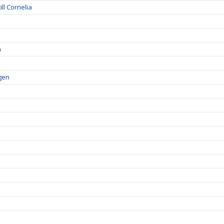
ll Cornelia
a
lgen