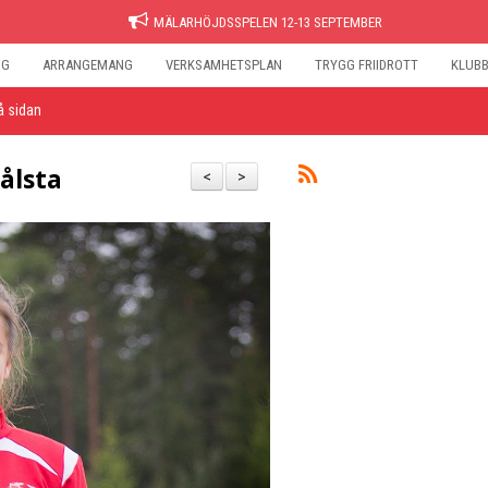
MÄLARHÖJDSSPELEN 12-13 SEPTEMBER
NG
ARRANGEMANG
VERKSAMHETSPLAN
TRYGG FRIIDROTT
KLUB
å sidan
ålsta
<
>