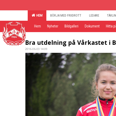
HEM
BÖRJA MED FRIIDROTT
LEDARE
TÄVLI
Hem
Nyheter
Bildgalleri
Dokument
Hitta p
Bra utdelning på Vårkastet i B
2016-06-03 14:09