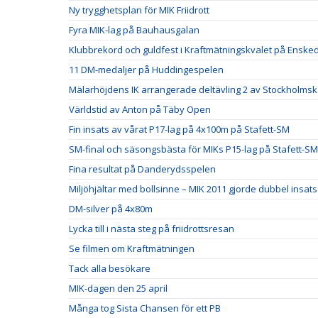
Ny trygghetsplan för MIK Friidrott
Fyra MIK-lag på Bauhausgalan
Klubbrekord och guldfest i Kraftmätningskvalet på Ensked
11 DM-medaljer på Huddingespelen
Mälarhöjdens IK arrangerade deltävling 2 av Stockholm
Världstid av Anton på Täby Open
Fin insats av vårat P17-lag på 4x100m på Stafett-SM
SM-final och säsongsbästa för MIKs P15-lag på Stafett-SM
Fina resultat på Danderydsspelen
Miljöhjältar med bollsinne – MIK 2011 gjorde dubbel insats
DM-silver på 4x80m
Lycka till i nästa steg på friidrottsresan
Se filmen om Kraftmätningen
Tack alla besökare
MIK-dagen den 25 april
Många tog Sista Chansen för ett PB