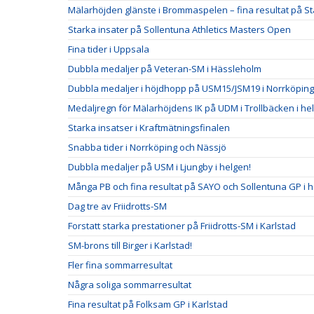
Mälarhöjden glänste i Brommaspelen – fina resultat på S
Starka insater på Sollentuna Athletics Masters Open
Fina tider i Uppsala
Dubbla medaljer på Veteran-SM i Hässleholm
Dubbla medaljer i höjdhopp på USM15/JSM19 i Norrköping
Medaljregn för Mälarhöjdens IK på UDM i Trollbäcken i he
Starka insatser i Kraftmätningsfinalen
Snabba tider i Norrköping och Nässjö
Dubbla medaljer på USM i Ljungby i helgen!
Många PB och fina resultat på SAYO och Sollentuna GP i 
Dag tre av Friidrotts-SM
Forstatt starka prestationer på Friidrotts-SM i Karlstad
SM-brons till Birger i Karlstad!
Fler fina sommarresultat
Några soliga sommarresultat
Fina resultat på Folksam GP i Karlstad