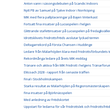
Anton vann i säsongsdebuten på Scandic Indoors
Nytt PB av Samuel på Tjalve Indoor i Norrköping
MIK med flera pallplaceringar på Bajen Vinterkast
Fortsatt fina insatser på Luciaspelen i helgen
Glittrande stafettinsatser på Luciaspelen på fredagkvälle
Idrottsklivets Friidrottsfritids avslutar lyckad termin
Deltagarrekord på Första Chansen i Huddinge
Ledare från Mälarhöjden klara med Friidrottsförbundets t
Rekordmånga ledare på årets MIK-middag
Tränare och aktiva från MIK Friidrott i helgens Tränarforu
Elitcoach 2028 - rapport från senaste träffen
Final i Stockholmskampen
Starka resultat av Mälarhöjden på Regionsmästerskapen
Fina insatser på Björknässpelen
Med anledning av Fritidskortet
Uppstart för ledarna för vår Friidrottslek och Friidrottsfriti