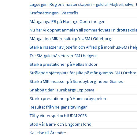
Lagseger i Regionsmästerskapen – guld till Majken, silver ti
Kraftmätningen i Västerås
Många nya PB på Haninge Open i helgen
Nu har vi öppnat anmälan till sommarlovets Friidrottsskol
Många fina MIK-resultat på IUSM i Göteborg
Starka insatser av Josefin och Alfred på inomhus-SM i he
Tre SM-guld på veteran-SM i helgen!
Starka prestationer på Hellas Indoor
Strålande sjätteplats för Julia på mångkamps-SM i Örebro
Starka MIK-insatser på Sundbyberg Indoor Games
Snabba tider i Turebergs Explosiva
Starka prestationer på Hammarbyspelen
Resultat från helgens tävlingar
Täby Vinterspel och IUDM 2026
Stöd vår Barn- och Ungdomsfond
Kallelse till Årsmöte