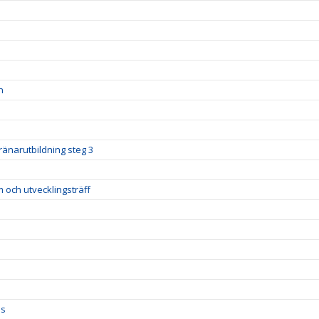
n
ränarutbildning steg 3
m och utvecklingsträff
ds