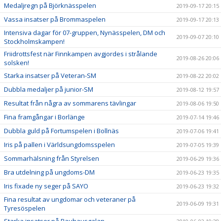
Medaljregn på Björknässpelen
2019-09-17 20:15
Vassa insatser på Brommaspelen
2019-09-17 20:13
Intensiva dagar för 07-gruppen, Nynässpelen, DM och
2019-09-07 20:10
Stockholmskampen!
Friidrottsfest när Finnkampen avgjordes i strålande
2019-08-26 20:06
solsken!
Starka insatser på Veteran-SM
2019-08-22 20:02
Dubbla medaljer på junior-SM
2019-08-12 19:57
Resultat från några av sommarens tävlingar
2019-08-06 19:50
Fina framgångar i Borlänge
2019-07-14 19:46
Dubbla guld på Fortumspelen i Bollnäs
2019-07-06 19:41
Iris på pallen i Världsungdomsspelen
2019-07-05 19:39
Sommarhälsning från Styrelsen
2019-06-29 19:36
Bra utdelning på ungdoms-DM
2019-06-23 19:35
Iris fixade ny seger på SAYO
2019-06-23 19:32
Fina resultat av ungdomar och veteraner på
2019-06-09 19:31
Tyresöspelen
Starka insatser på Bauhausgalan