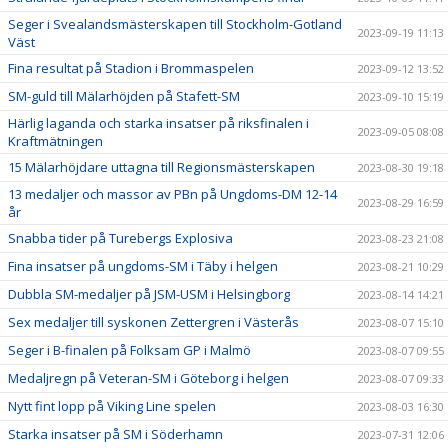
Seger i Svealandsmästerskapen till Stockholm-Gotland
2023-09-19 11:13
Väst
Fina resultat på Stadion i Brommaspelen
2023-09-12 13:52
SM-guld till Mälarhöjden på Stafett-SM
2023-09-10 15:19
Härlig laganda och starka insatser på riksfinalen i
2023-09-05 08:08
Kraftmätningen
15 Mälarhöjdare uttagna till Regionsmästerskapen
2023-08-30 19:18
13 medaljer och massor av PBn på Ungdoms-DM 12-14
2023-08-29 16:59
år
Snabba tider på Turebergs Explosiva
2023-08-23 21:08
Fina insatser på ungdoms-SM i Täby i helgen
2023-08-21 10:29
Dubbla SM-medaljer på JSM-USM i Helsingborg
2023-08-14 14:21
Sex medaljer till syskonen Zettergren i Västerås
2023-08-07 15:10
Seger i B-finalen på Folksam GP i Malmö
2023-08-07 09:55
Medaljregn på Veteran-SM i Göteborg i helgen
2023-08-07 09:33
Nytt fint lopp på Viking Line spelen
2023-08-03 16:30
Starka insatser på SM i Söderhamn
2023-07-31 12:06