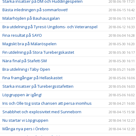
Starka insatser på DM och Huddingespelen
2018-06-19 17:21
Bästa inledningen på sommarlovet!
2018-06-15 16:42
Mälarhöjden på Bauhausgalan
2018-06-15 16:37
Bra utdelning på Tyresö Ungdoms- och Veteranspel
2018-06-12 16:33
Fina resultat på SAYO
2018-06-04 16:28
Magiskt bra på Mälaröspelen
2018-05-30 16:20
Fin utdelning på Stora Turebergskastet
2018-05-30 16:17
Nära final på Stafett-SM
2018-05-30 16:11
Bra utdelning i Täby Open
2018-05-21 16:09
Fina framgångar på Hellaskastet
2018-05-06 16:06
Starka insatser på Turebergsstafetten
2018-05-06 16:03
Löpgruppen är igång!
2018-05-06 16:02
Iris och Olle tog sista chansen att persa inomhus
2018-04-21 16:00
Snabbhet och explosivitet med Sunneborn
2018-04-15 15:58
Nu startar vi Löpgruppen
2018-04-14 12:27
Många nya pers i Örebro
2018-04-14 12:20