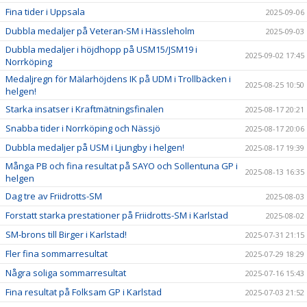
Fina tider i Uppsala
2025-09-06
Dubbla medaljer på Veteran-SM i Hässleholm
2025-09-03
Dubbla medaljer i höjdhopp på USM15/JSM19 i
2025-09-02 17:45
Norrköping
Medaljregn för Mälarhöjdens IK på UDM i Trollbäcken i
2025-08-25 10:50
helgen!
Starka insatser i Kraftmätningsfinalen
2025-08-17 20:21
Snabba tider i Norrköping och Nässjö
2025-08-17 20:06
Dubbla medaljer på USM i Ljungby i helgen!
2025-08-17 19:39
Många PB och fina resultat på SAYO och Sollentuna GP i
2025-08-13 16:35
helgen
Dag tre av Friidrotts-SM
2025-08-03
Forstatt starka prestationer på Friidrotts-SM i Karlstad
2025-08-02
SM-brons till Birger i Karlstad!
2025-07-31 21:15
Fler fina sommarresultat
2025-07-29 18:29
Några soliga sommarresultat
2025-07-16 15:43
Fina resultat på Folksam GP i Karlstad
2025-07-03 21:52