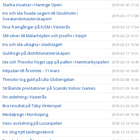
Starka insatser i Haninge Open
2019-03-30 17:16
Iris och Ida fixade segern till Stockholm i
2019-03-17 17:08
Svealandsmästerskapen!
Fina framgångar på IUSM i Västerås
2019-03-13 17:04
SM-silver till Mälarhöjden och Josefin i Växjö!
2019-02-23 16:57
Iris och Ida uttagna i stadslaget!
2019-02-21 16:54
Guldregn på distriktsmästerskapen
2019-02-17 16:51
Ida och Theodor högst upp på pallen i Hammarbyspelen
2019-02-13 16:49
Inbjudan till Årsmöte - 11 mars
2019-02-10 16:47
Theodor tog guld på Lilla Globengalan
2019-02-08 16:46
Strålande prestationer på Scandic Indoor Games
2019-01-29 16:43
Fin utdelning i Västerås
2019-01-25 16:41
Bra resultat på Täby Vinterspel
2019-01-25 16:39
Medaljregn i Norrköping
2019-01-09 19:58
Vass avslutning på Luciaspelen
2018-12-16 19:54
Iris slog nytt tävlingsrekord
2018-12-15 19:51