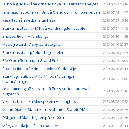
Dubbla guld i Skåne och flera nya PB i Leksand i helgen
2023-07-24 15:16
Fina resultat och nya PBn på Öland och i Tumba i helgen
2023-07-18 14:47
Resultat från veckans tävlingar
2023-07-07 15:16
Starka insatser av MIK på Världsungdomsspelen
2023-07-04 11:42
Snabba tider i Åkersberga
2023-06-30 14:55
Medaljrekord i Visby på Gutegalan
2023-06-19 20:37
Starka insatser på Huddingespelen
2023-06-19 20:29
SAYO och Sollentuna Grand Prix
2023-06-13 16:03
Snabba tider på Kringelspelen i Södertälje
2023-06-08 21:13
Stark laginsats av MIKs 14- och 15-åringar i
2023-06-07 17:06
Kraftmätningen
Feststämning på Sätra IP då årets Stafettkarneval
2023-05-28 20:16
avgordes
Vera på Nordiska Skolspelen i Helsingfors
2023-05-28 17:52
Mälarhöjdens Stafettkarneval - med Stafett-DM
2023-05-18 08:55
DM guld till Mälarhöjden på 4x100m
2023-05-17 09:56
Många medaljer i Sista chansen
2023-03-26 21:18