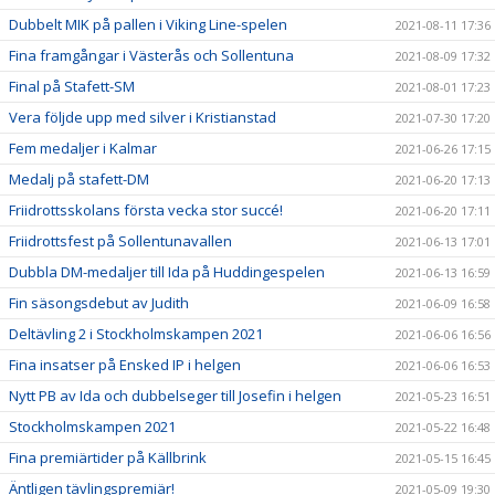
Dubbelt MIK på pallen i Viking Line-spelen
2021-08-11 17:36
Fina framgångar i Västerås och Sollentuna
2021-08-09 17:32
Final på Stafett-SM
2021-08-01 17:23
Vera följde upp med silver i Kristianstad
2021-07-30 17:20
Fem medaljer i Kalmar
2021-06-26 17:15
Medalj på stafett-DM
2021-06-20 17:13
Friidrottsskolans första vecka stor succé!
2021-06-20 17:11
Friidrottsfest på Sollentunavallen
2021-06-13 17:01
Dubbla DM-medaljer till Ida på Huddingespelen
2021-06-13 16:59
Fin säsongsdebut av Judith
2021-06-09 16:58
Deltävling 2 i Stockholmskampen 2021
2021-06-06 16:56
Fina insatser på Ensked IP i helgen
2021-06-06 16:53
Nytt PB av Ida och dubbelseger till Josefin i helgen
2021-05-23 16:51
Stockholmskampen 2021
2021-05-22 16:48
Fina premiärtider på Källbrink
2021-05-15 16:45
Äntligen tävlingspremiär!
2021-05-09 19:30