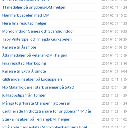
11 medaljer på ungdoms-DM i helgen
2024-02-19 14:24
Hammarbyspelen med IDM
2024-02-12 15:52
Flera fina resultat i helgen
2024-02-07 11:35
Mondo Indoor Games och Scandic Indoor
2024-01-30 16:35
Täby Vinterspel och Inlagda Gurkspelen
2024-01-24 09:30
Kallelse till Årsmöte
2024-01-24 08:53
Åtta medaljer på veteran-DM i helgen
2024-01-15 10:59
Fina resultat i Norrköping
2024-01-09 18:16
Kallelse till Extra Årsmöte
2024-01-09 16:04
Glittrande insatser på Luciaspelen
2023-12-11 18:50
Nio Mälarhöjdare i stark premiär på SAYO
2023-12-04 14:28
Julklappstips från Tomten
2023-11-22 14:30
Många tog "Första Chansen" att persa!
2023-11-22 14:24
Certifierade friidrottstränare för ungdomar 14-17 år
2023-11-22 14:10
Starka insatser på Terräng-DM i helgen
2023-10-15 11:02
Strålande fjärdeplats i Stockholmskampens final
2023-10-09 11:41