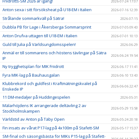
Friidrotts-SM 2026 är igång!
2026-07-24 17:07
Anton sexa i sitt försöksheat på U18-EM i Italien
2026-07-16 12:39
Strålande sommarkväll på Sätra!
2026-07-15
Dubbla PB för Lage i Åkersberga Sommarsprint
2026-07-05 09:43
Anton Drufva uttagen till U18-EM i Italien
2026-07-01 10:13
Guld till Julia på Världsungdomsspelen!
2026-06-29
Anmäl er till sommarens och höstens tävlingar på Sätra
2026-06-24 19:54
IP
Ny trygghetsplan för MIK Friidrott
2026-06-17 11:41
Fyra MIK-lag på Bauhausgalan
2026-06-10 13:43
Klubbrekord och guldfest i Kraftmätningskvalet på
2026-06-06 22:47
Enskede IP
11 DM-medaljer på Huddingespelen
2026-05-31
Mälarhöjdens IK arrangerade deltävling 2 av
2026-05-29 15:58
Stockholmskampen
Världstid av Anton på Täby Open
2026-05-24 20:18
Fin insats av vårat P17-lag på 4x100m på Stafett-SM
2026-05-17 15:37
SM-final och säsongsbästa för MIKs P15-lag på Stafett-
2026-05-16 20:27