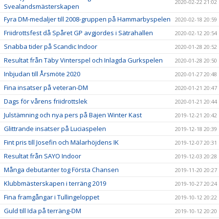
2020-02-22 21:02
Svealandsmästerskapen
Fyra DM-medaljer till 2008-gruppen på Hammarbyspelen
2020-02-18 20:59
Friidrottsfest då Spåret GP avgjordes i Sätrahallen
2020-02-12 20:54
Snabba tider på Scandic Indoor
2020-01-28 20:52
Resultat från Täby Vinterspel och Inlagda Gurkspelen
2020-01-28 20:50
Inbjudan till Årsmöte 2020
2020-01-27 20:48
Fina insatser på veteran-DM
2020-01-21 20:47
Dags för vårens friidrottslek
2020-01-21 20:44
Julstämning och nya pers på Bajen Winter Kast
2019-12-21 20:42
Glittrande insatser på Luciaspelen
2019-12-18 20:39
Fint pris till Josefin och Mälarhöjdens IK
2019-12-07 20:31
Resultat från SAYO Indoor
2019-12-03 20:28
Många debutanter tog Första Chansen
2019-11-20 20:27
Klubbmästerskapen i terräng 2019
2019-10-27 20:24
Fina framgångar i Tullingeloppet
2019-10-12 20:22
Guld till Ida på terräng-DM
2019-10-12 20:20