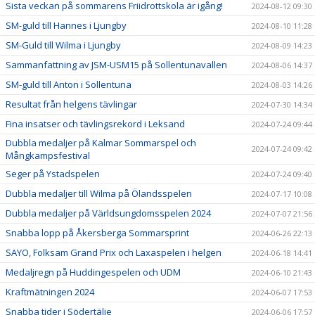
Sista veckan på sommarens Friidrottskola är igång!
2024-08-12 09:30
SM-guld till Hannes i Ljungby
2024-08-10 11:28
SM-Guld till Wilma i Ljungby
2024-08-09 14:23
Sammanfattning av JSM-USM15 på Sollentunavallen
2024-08-06 14:37
SM-guld till Anton i Sollentuna
2024-08-03 14:26
Resultat från helgens tävlingar
2024-07-30 14:34
Fina insatser och tävlingsrekord i Leksand
2024-07-24 09:44
Dubbla medaljer på Kalmar Sommarspel och
2024-07-24 09:42
Mångkampsfestival
Seger på Ystadspelen
2024-07-24 09:40
Dubbla medaljer till Wilma på Ölandsspelen
2024-07-17 10:08
Dubbla medaljer på Världsungdomsspelen 2024
2024-07-07 21:56
Snabba lopp på Åkersberga Sommarsprint
2024-06-26 22:13
SAYO, Folksam Grand Prix och Laxaspelen i helgen
2024-06-18 14:41
Medaljregn på Huddingespelen och UDM
2024-06-10 21:43
Kraftmätningen 2024
2024-06-07 17:53
Snabba tider i Södertälje
2024-06-06 17:57