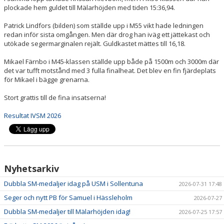
plockade hem guldet till Mälarhöjden med tiden 15:36,94.
Patrick Lindfors (bilden) som ställde upp i M55 vikt hade ledningen
redan inför sista omgången. Men där drog han iväg ett jättekast och
utökade segermarginalen rejält. Guldkastet mättes till 16,18.
Mikael Färnbo i M45-klassen ställde upp både på 1500m och 3000m där
det var tufft motstånd med 3 fulla finalheat. Det blev en fin fjärdeplats
för Mikael i bägge grenarna.
Stort grattis till de fina insatserna!
Resultat IVSM 2026
Nyhetsarkiv
Dubbla SM-medaljer idag på USM i Sollentuna
2026-07-31 17:48
Seger och nytt PB för Samuel i Hässleholm
2026-07-27
Dubbla SM-medaljer till Mälarhöjden idag!
2026-07-25 17:57