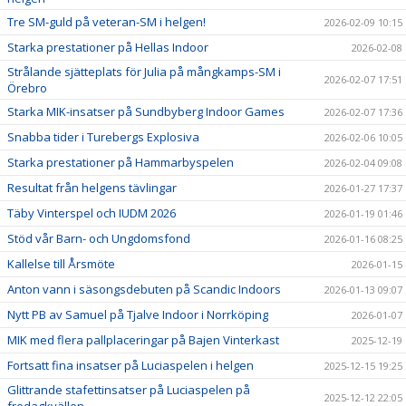
Tre SM-guld på veteran-SM i helgen!
2026-02-09 10:15
Starka prestationer på Hellas Indoor
2026-02-08
Strålande sjätteplats för Julia på mångkamps-SM i
2026-02-07 17:51
Örebro
Starka MIK-insatser på Sundbyberg Indoor Games
2026-02-07 17:36
Snabba tider i Turebergs Explosiva
2026-02-06 10:05
Starka prestationer på Hammarbyspelen
2026-02-04 09:08
Resultat från helgens tävlingar
2026-01-27 17:37
Täby Vinterspel och IUDM 2026
2026-01-19 01:46
Stöd vår Barn- och Ungdomsfond
2026-01-16 08:25
Kallelse till Årsmöte
2026-01-15
Anton vann i säsongsdebuten på Scandic Indoors
2026-01-13 09:07
Nytt PB av Samuel på Tjalve Indoor i Norrköping
2026-01-07
MIK med flera pallplaceringar på Bajen Vinterkast
2025-12-19
Fortsatt fina insatser på Luciaspelen i helgen
2025-12-15 19:25
Glittrande stafettinsatser på Luciaspelen på
2025-12-12 22:05
fredagkvällen