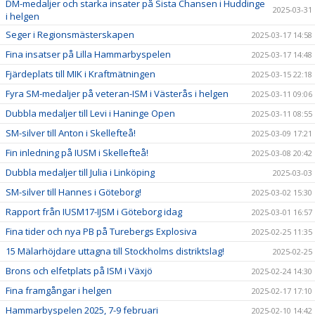
DM-medaljer och starka insater på Sista Chansen i Huddinge
2025-03-31
i helgen
Seger i Regionsmästerskapen
2025-03-17 14:58
Fina insatser på Lilla Hammarbyspelen
2025-03-17 14:48
Fjärdeplats till MIK i Kraftmätningen
2025-03-15 22:18
Fyra SM-medaljer på veteran-ISM i Västerås i helgen
2025-03-11 09:06
Dubbla medaljer till Levi i Haninge Open
2025-03-11 08:55
SM-silver till Anton i Skellefteå!
2025-03-09 17:21
Fin inledning på IUSM i Skellefteå!
2025-03-08 20:42
Dubbla medaljer till Julia i Linköping
2025-03-03
SM-silver till Hannes i Göteborg!
2025-03-02 15:30
Rapport från IUSM17-IJSM i Göteborg idag
2025-03-01 16:57
Fina tider och nya PB på Turebergs Explosiva
2025-02-25 11:35
15 Mälarhöjdare uttagna till Stockholms distriktslag!
2025-02-25
Brons och elfetplats på ISM i Växjö
2025-02-24 14:30
Fina framgångar i helgen
2025-02-17 17:10
Hammarbyspelen 2025, 7-9 februari
2025-02-10 14:42