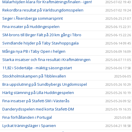
Mälarhöjden klara för Kraftmätningsfinalen - igen!
2025-07-02 19:43
Rekordbra resultat på Världsungdomsspelen
2025-07-02 19:24
Seger i Åkersberga sommarsprint
2025-06-25 21:07
Fina insater på Huddingespelen
2025-06-15 22:31
SM-brons till Birger Fält på 20 km gång i Tibro
2025-06-15 22:26
Svindlande höjder på Täby Stavhoppsgala
2025-06-14 09:45
Många nya PB i Täby Open i helgen
2025-06-09 16:09
Starka insatser och fina resultat i Kraftmätningen
2025-06-07 11:05
11,82 i Södertälje - mäktig säsongsstart
2025-06-06 17:58
Stockholmskampen på Tibblevallen
2025-06-05
Bra uppslutning på Sundbybergs Ungdomsspel
2025-05-26 10:29
Härlig stämning på Lilla Huddingespelen
2025-05-26 10:19
Fina insatser på Stafett-SM i Västerås
2025-05-26 09:52
Danderydsspelen med korta Stafett-DM
2025-05-19 16:35
Fina förhållanden i Portugal
2025-05-08
Lyckat träningsläger i Spanien
2025-04-21 18:58