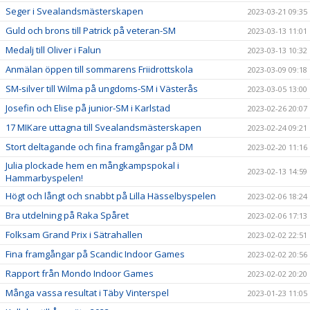
Seger i Svealandsmästerskapen
2023-03-21 09:35
Guld och brons till Patrick på veteran-SM
2023-03-13 11:01
Medalj till Oliver i Falun
2023-03-13 10:32
Anmälan öppen till sommarens Friidrottskola
2023-03-09 09:18
SM-silver till Wilma på ungdoms-SM i Västerås
2023-03-05 13:00
Josefin och Elise på junior-SM i Karlstad
2023-02-26 20:07
17 MIKare uttagna till Svealandsmästerskapen
2023-02-24 09:21
Stort deltagande och fina framgångar på DM
2023-02-20 11:16
Julia plockade hem en mångkampspokal i
2023-02-13 14:59
Hammarbyspelen!
Högt och långt och snabbt på Lilla Hässelbyspelen
2023-02-06 18:24
Bra utdelning på Raka Spåret
2023-02-06 17:13
Folksam Grand Prix i Sätrahallen
2023-02-02 22:51
Fina framgångar på Scandic Indoor Games
2023-02-02 20:56
Rapport från Mondo Indoor Games
2023-02-02 20:20
Många vassa resultat i Täby Vinterspel
2023-01-23 11:05