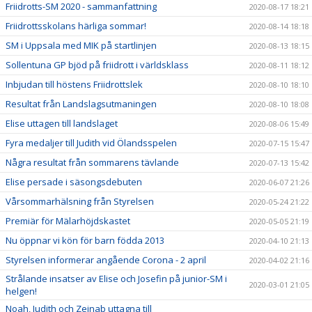
Friidrotts-SM 2020 - sammanfattning
2020-08-17 18:21
Friidrottsskolans härliga sommar!
2020-08-14 18:18
SM i Uppsala med MIK på startlinjen
2020-08-13 18:15
Sollentuna GP bjöd på friidrott i världsklass
2020-08-11 18:12
Inbjudan till höstens Friidrottslek
2020-08-10 18:10
Resultat från Landslagsutmaningen
2020-08-10 18:08
Elise uttagen till landslaget
2020-08-06 15:49
Fyra medaljer till Judith vid Ölandsspelen
2020-07-15 15:47
Några resultat från sommarens tävlande
2020-07-13 15:42
Elise persade i säsongsdebuten
2020-06-07 21:26
Vårsommarhälsning från Styrelsen
2020-05-24 21:22
Premiär för Mälarhöjdskastet
2020-05-05 21:19
Nu öppnar vi kön för barn födda 2013
2020-04-10 21:13
Styrelsen informerar angående Corona - 2 april
2020-04-02 21:16
Strålande insatser av Elise och Josefin på junior-SM i
2020-03-01 21:05
helgen!
Noah, Judith och Zeinab uttagna till