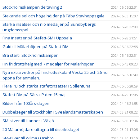
Stockholmskampen deltävling 2
2024-06-05 22:31
Stekande sol och höga höjder på Täby Stavhoppsgala
2024-06-03 15:07
Starka insatser och nio medaljer på Sundbybergs
2024-05-28 22:00
ungdomsspel
Fina insatser på Stafett-SM i Uppsala
2024-05-28 21:51
Guld till Mälarhöjden på Stafett-DM
2024-05-16 22:55
Bra start i Stockholmskampen
2024-05-16 22:31
Fin friidrottshelg med 7 medaljer för Mälarhöjden
2024-05-13 09:23
Nya extra veckor på friidrottsskolan! Vecka 25 och 26 nu
2024-05-06 16:49
öppna för anmälan.
Flera PB och starka stafettinsatser i Sollentuna
2024-05-05 20:59
Stafett-DM på Sätra IP den 15 maj
2024-04-29 15:05
Bilder från 100års-dagen
2024-04-16 21:58
Dubbelseger till Stockholm i Svealandsmästerskapen
2024-03-21 08:22
SM-silver till Hannes i Växjö
2024-03-10 15:36
20 Mälarhöjdare uttagna till distriktslaget
2024-03-01 17:05
SM-silver till Wilma i Örebro
2024-02-24 17:15