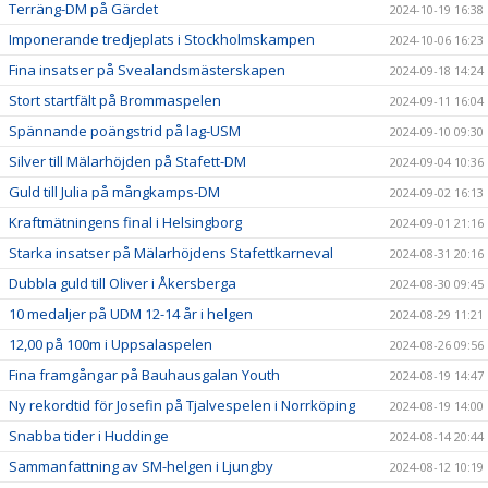
Terräng-DM på Gärdet
2024-10-19 16:38
Imponerande tredjeplats i Stockholmskampen
2024-10-06 16:23
Fina insatser på Svealandsmästerskapen
2024-09-18 14:24
Stort startfält på Brommaspelen
2024-09-11 16:04
Spännande poängstrid på lag-USM
2024-09-10 09:30
Silver till Mälarhöjden på Stafett-DM
2024-09-04 10:36
Guld till Julia på mångkamps-DM
2024-09-02 16:13
Kraftmätningens final i Helsingborg
2024-09-01 21:16
Starka insatser på Mälarhöjdens Stafettkarneval
2024-08-31 20:16
Dubbla guld till Oliver i Åkersberga
2024-08-30 09:45
10 medaljer på UDM 12-14 år i helgen
2024-08-29 11:21
12,00 på 100m i Uppsalaspelen
2024-08-26 09:56
Fina framgångar på Bauhausgalan Youth
2024-08-19 14:47
Ny rekordtid för Josefin på Tjalvespelen i Norrköping
2024-08-19 14:00
Snabba tider i Huddinge
2024-08-14 20:44
Sammanfattning av SM-helgen i Ljungby
2024-08-12 10:19