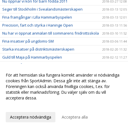
Nu öppnar vi kön för barn födda 2011
2018-03-27 12:08
Seger till Stockholm i Svealandsmästerskapen
2018-03-13 12:05
Fina framgångar i Lilla Hammarbyspelen
2018-03-13 12:01
Precision, fart och styrka i Haninge Open
2018-03-13 11:56
Nu har vi öppnat anmälan till sommarens friidrottsskola
2018-03-10 11:52
Fina insatser på ungdoms-SM
2018-03-06 11:44
Starka insatser på distriktsmästerskapen
2018-02-20 11:32
Guld till Maja på Hammarbyspelen
2018-02-12 11:27
Bra drag på Bosön
2018-02-08 11:20
Moa hoppade högt i Lilla Globengalan
2018-02-06 11:18
För att hemsidan ska fungera korrekt använder vi nödvändiga
cookies från SportAdmin. Dessa går inte att stänga av.
Inbjudan till Årsmöte
2018-02-04 11:11
Föreningen kan också använda frivilliga cookies, t.ex. för
Bra utdelning i Västerås i helgen
2018-02-01 11:07
statistik eller marknadsföring. Du väljer själv om du vill
Fina insatser på Scandic Indoor
2018-02-01 11:00
acceptera dessa.
Resultat från Täby Vinterspel
Anpassa dina val
2018-01-26 10:57
Glitter och guld på Luciaspelen
2017-12-13 10:29
Acceptera nödvändiga
Acceptera alla
Tävlingsrekord igen för Tor
2017-12-07 10:26