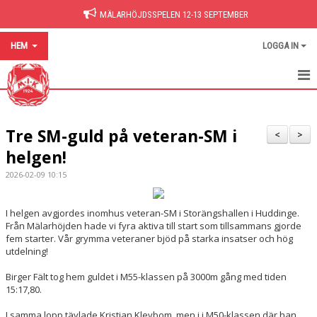
MÄLARHÖJDSSPELEN 12-13 SEPTEMBER
HEM
LOGGA IN
HEM
Tre SM-guld på veteran-SM i
NYHETER
<
>
helgen!
BILDGALLERI
2026-02-09 10:15
DOKUMENT
I helgen avgjordes inomhus veteran-SM i Storängshallen i Huddinge.
HITTA PÅ SIDAN
Från Mälarhöjden hade vi fyra aktiva till start som tillsammans gjorde
fem starter. Vår grymma veteraner bjöd på starka insatser och hög
utdelning!
Birger Fält tog hem guldet i M55-klassen på 3000m gång med tiden
15:17,80.
I samma lopp tävlade Kristian Klevbom, men i i M50-klassen där han