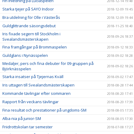
Fin inledning på Luciaspelen
2018-12-14 19:48
Starka tjejer på SAYO Indoor
2018-12-09 19:45
Bra utdelning för Olle i Västerås
2018-12-09 19:44
Guldglittrande säsongsdebut
2018-11-25 18:40
Iris fixade segern till Stockholm i
2018-09-26 18:37
Svealandsmästerskapen
Fina framgångar på Brommaspelen
2018-09-12 18:33
Guldglans i Nynässpelen
2018-09-02 18:28
Medaljer, pers och fina debuter för 09-gruppen på
2018-09-02 18:26
Björknässpelen
Starka insatser på Tjejernas Kväll
2018-09-02 17:47
Iris uttagen till Svealandsmästerskapen
2018-08-28 17:44
Kommande tävlingar efter sommaren
2018-08-20 17:41
Rapport från veckans tävlingar
2018-08-20 17:39
Fina resultat och prestationer på ungdoms-SM
2018-08-05 17:35
Alba nia på junior-SM
2018-08-05 17:30
Friidrottskolan tar semester
2018-07-08 17:27