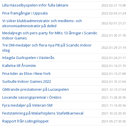
Lilla Hässelbyspelen inför fulla läktare
2022-02-21 15:38
Fina framgångar i Uppsala
2022-02-06 21:24
Vi söker klubbadministratör och medlems- och
2022-02-01 21:21
ekonomiadministratör på deltid
Medaljregn och pers-party för MIKs 13-åringar i Scandic
2022-01-30 21:18
Indoor Games
Tre DM-medaljer och flera nya PB på Scandic Indoor
2022-01-29 21:14
idag
Inlagda Gurkspelen i Västerås
2022-01-24 21:11
Kallelse till Årsmöte
2022-01-16 21:10
Fina tider av Elise i New York
2022-01-15 21:08
Surbulle Indoor Games 2022
2022-01-10 21:06
Glittrande prestationer på Luciaspelen
2021-12-13 21:04
Lovande säsongspremiär i Örebro
2021-11-28 20:59
Fyra medaljer på Veteran-SM
2021-11-16 20:56
Feststämning på Mälarhöjdens Stafettkarneval
2021-10-23 20:53
Rapport från Lidingöloppet
2021-09-27 20:50