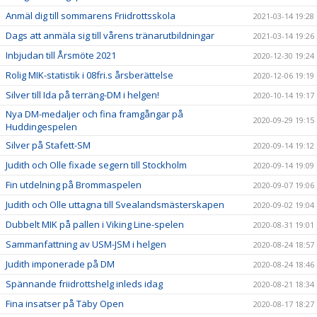
Anmäl dig till sommarens Friidrottsskola
2021-03-14 19:28
Dags att anmäla sig till vårens tränarutbildningar
2021-03-14 19:26
Inbjudan till Årsmöte 2021
2020-12-30 19:24
Rolig MIK-statistik i 08fri.s årsberättelse
2020-12-06 19:19
Silver till Ida på terräng-DM i helgen!
2020-10-14 19:17
Nya DM-medaljer och fina framgångar på
2020-09-29 19:15
Huddingespelen
Silver på Stafett-SM
2020-09-14 19:12
Judith och Olle fixade segern till Stockholm
2020-09-14 19:09
Fin utdelning på Brommaspelen
2020-09-07 19:06
Judith och Olle uttagna till Svealandsmästerskapen
2020-09-02 19:04
Dubbelt MIK på pallen i Viking Line-spelen
2020-08-31 19:01
Sammanfattning av USM-JSM i helgen
2020-08-24 18:57
Judith imponerade på DM
2020-08-24 18:46
Spännande friidrottshelg inleds idag
2020-08-21 18:34
Fina insatser på Täby Open
2020-08-17 18:27