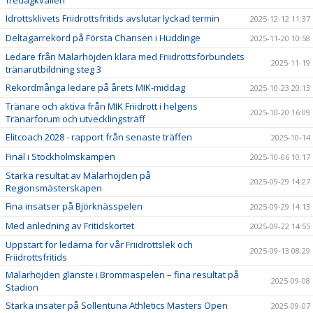
Idrottsklivets Friidrottsfritids avslutar lyckad termin
2025-12-12 11:37
Deltagarrekord på Första Chansen i Huddinge
2025-11-20 10:58
Ledare från Mälarhöjden klara med Friidrottsförbundets
2025-11-19
tränarutbildning steg 3
Rekordmånga ledare på årets MIK-middag
2025-10-23 20:13
Tränare och aktiva från MIK Friidrott i helgens
2025-10-20 16:09
Tränarforum och utvecklingsträff
Elitcoach 2028 - rapport från senaste träffen
2025-10-14
Final i Stockholmskampen
2025-10-06 10:17
Starka resultat av Mälarhöjden på
2025-09-29 14:27
Regionsmästerskapen
Fina insatser på Björknässpelen
2025-09-29 14:13
Med anledning av Fritidskortet
2025-09-22 14:55
Uppstart för ledarna för vår Friidrottslek och
2025-09-13 08:29
Friidrottsfritids
Mälarhöjden glänste i Brommaspelen – fina resultat på
2025-09-08
Stadion
Starka insater på Sollentuna Athletics Masters Open
2025-09-07