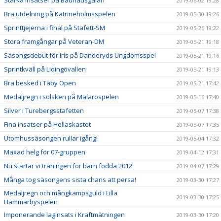
2019-06-02 19:28
Bra utdelning på Katrineholmsspelen
2019-05-30 19:26
Sprinttjejerna i final på Stafett-SM
2019-05-26 19:22
Stora framgångar på Veteran-DM
2019-05-21 19:18
Säsongsdebut för Iris på Danderyds Ungdomsspel
2019-05-21 19:16
Sprintkväll på Lidingövallen
2019-05-21 19:13
Bra besked i Täby Open
2019-05-21 17:42
Medaljregn i solsken på Mälaröspelen
2019-05-16 17:40
Silver i Turebergsstafetten
2019-05-07 17:38
Fina insatser på Hellaskastet
2019-05-07 17:35
Utomhussäsongen rullar igång!
2019-05-04 17:32
Maxad helg för 07-gruppen
2019-04-12 17:31
Nu startar vi träningen för barn födda 2012
2019-04-07 17:29
Många tog säsongens sista chans att persa!
2019-03-30 17:27
Medaljregn och mångkampsguld i Lilla
2019-03-30 17:25
Hammarbyspelen
Imponerande laginsats i Kraftmätningen
2019-03-30 17:20