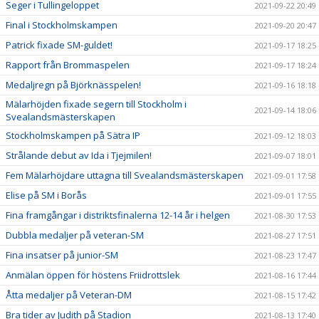
Seger i Tullingeloppet
2021-09-22 20:49
Final i Stockholmskampen
2021-09-20 20:47
Patrick fixade SM-guldet!
2021-09-17 18:25
Rapport från Brommaspelen
2021-09-17 18:24
Medaljregn på Björknässpelen!
2021-09-16 18:18
Mälarhöjden fixade segern till Stockholm i
2021-09-14 18:06
Svealandsmästerskapen
Stockholmskampen på Sätra IP
2021-09-12 18:03
Strålande debut av Ida i Tjejmilen!
2021-09-07 18:01
Fem Mälarhöjdare uttagna till Svealandsmästerskapen
2021-09-01 17:58
Elise på SM i Borås
2021-09-01 17:55
Fina framgångar i distriktsfinalerna 12-14 år i helgen
2021-08-30 17:53
Dubbla medaljer på veteran-SM
2021-08-27 17:51
Fina insatser på junior-SM
2021-08-23 17:47
Anmälan öppen för höstens Friidrottslek
2021-08-16 17:44
Åtta medaljer på Veteran-DM
2021-08-15 17:42
Bra tider av Judith på Stadion
2021-08-13 17:40