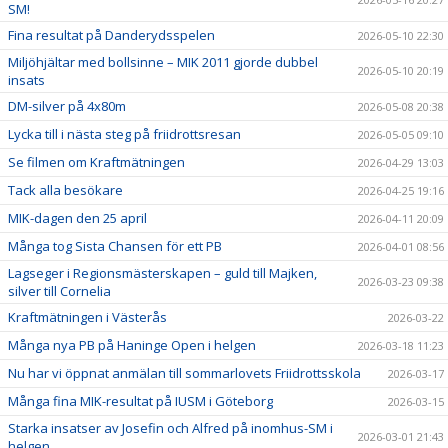
SM!
Fina resultat på Danderydsspelen
2026-05-10 22:30
Miljöhjältar med bollsinne – MIK 2011 gjorde dubbel
2026-05-10 20:19
insats
DM-silver på 4x80m
2026-05-08 20:38
Lycka till i nästa steg på friidrottsresan
2026-05-05 09:10
Se filmen om Kraftmätningen
2026-04-29 13:03
Tack alla besökare
2026-04-25 19:16
MIK-dagen den 25 april
2026-04-11 20:09
Många tog Sista Chansen för ett PB
2026-04-01 08:56
Lagseger i Regionsmästerskapen – guld till Majken,
2026-03-23 09:38
silver till Cornelia
Kraftmätningen i Västerås
2026-03-22
Många nya PB på Haninge Open i helgen
2026-03-18 11:23
Nu har vi öppnat anmälan till sommarlovets Friidrottsskola
2026-03-17
Många fina MIK-resultat på IUSM i Göteborg
2026-03-15
Starka insatser av Josefin och Alfred på inomhus-SM i
2026-03-01 21:43
helgen