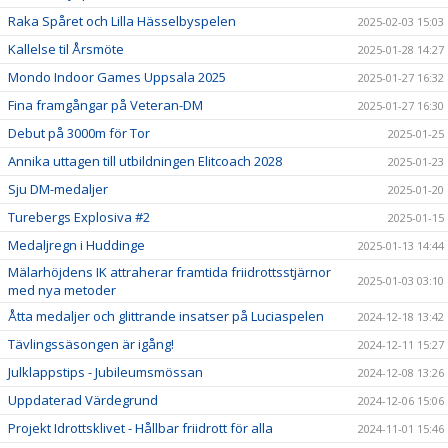
Raka Spåret och Lilla Hässelbyspelen
2025-02-03 15:03
Kallelse til Årsmöte
2025-01-28 14:27
Mondo Indoor Games Uppsala 2025
2025-01-27 16:32
Fina framgångar på Veteran-DM
2025-01-27 16:30
Debut på 3000m för Tor
2025-01-25
Annika uttagen till utbildningen Elitcoach 2028
2025-01-23
Sju DM-medaljer
2025-01-20
Turebergs Explosiva #2
2025-01-15
Medaljregn i Huddinge
2025-01-13 14:44
Mälarhöjdens IK attraherar framtida friidrottsstjärnor
2025-01-03 03:10
med nya metoder
Åtta medaljer och glittrande insatser på Luciaspelen
2024-12-18 13:42
Tävlingssäsongen är igång!
2024-12-11 15:27
Julklappstips - Jubileumsmössan
2024-12-08 13:26
Uppdaterad Värdegrund
2024-12-06 15:06
Projekt Idrottsklivet - Hållbar friidrott för alla
2024-11-01 15:46