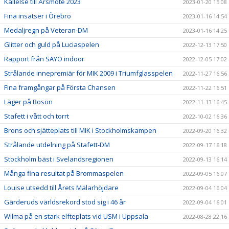
Kallelse till Årsmöte 2023
2023-01-20 15:08
Fina insatser i Örebro
2023-01-16 14:54
Medaljregn på Veteran-DM
2023-01-16 14:25
Glitter och guld på Luciaspelen
2022-12-13 17:50
Rapport från SAYO indoor
2022-12-05 17:02
Strålande innepremiär för MIK 2009 i Triumfglasspelen
2022-11-27 16:56
Fina framgångar på Första Chansen
2022-11-22 16:51
Läger på Bosön
2022-11-13 16:45
Stafett i vått och torrt
2022-10-02 16:36
Brons och sjätteplats till MIK i Stockholmskampen
2022-09-20 16:32
Strålande utdelning på Stafett-DM
2022-09-17 16:18
Stockholm bäst i Svelandsregionen
2022-09-13 16:14
Många fina resultat på Brommaspelen
2022-09-05 16:07
Louise utsedd till Årets Mälarhöjdare
2022-09-04 16:04
Gärderuds världsrekord stod sig i 46 år
2022-09-04 16:01
Wilma på en stark elfteplats vid USM i Uppsala
2022-08-28 22:16