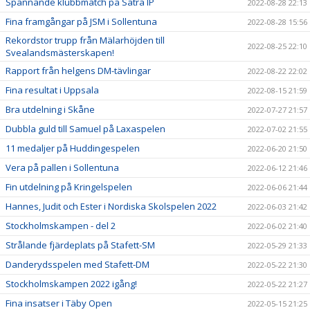
Spännande klubbmatch på Sätra IP
2022-08-28 22:13
Fina framgångar på JSM i Sollentuna
2022-08-28 15:56
Rekordstor trupp från Mälarhöjden till
2022-08-25 22:10
Svealandsmästerskapen!
Rapport från helgens DM-tävlingar
2022-08-22 22:02
Fina resultat i Uppsala
2022-08-15 21:59
Bra utdelning i Skåne
2022-07-27 21:57
Dubbla guld till Samuel på Laxaspelen
2022-07-02 21:55
11 medaljer på Huddingespelen
2022-06-20 21:50
Vera på pallen i Sollentuna
2022-06-12 21:46
Fin utdelning på Kringelspelen
2022-06-06 21:44
Hannes, Judit och Ester i Nordiska Skolspelen 2022
2022-06-03 21:42
Stockholmskampen - del 2
2022-06-02 21:40
Strålande fjärdeplats på Stafett-SM
2022-05-29 21:33
Danderydsspelen med Stafett-DM
2022-05-22 21:30
Stockholmskampen 2022 igång!
2022-05-22 21:27
Fina insatser i Täby Open
2022-05-15 21:25