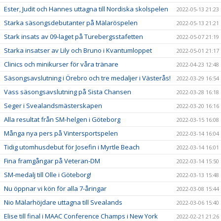
Ester, Judit och Hannes uttagna till Nordiska skolspelen
2022-05-13 21:23
Starka säsongsdebutanter på Mälaröspelen
2022-05-13 21:21
Stark insats av 09-laget på Turebergsstafetten
2022-05-07 21:19
Starka insatser av Lily och Bruno i Kvantumloppet
2022-05-01 21:17
Clinics och minikurser för våra tränare
2022-04-23 12:48
Säsongsavslutning i Örebro och tre medaljer i Västerås!
2022-03-29 16:54
Vass säsongsavslutning på Sista Chansen
2022-03-28 16:18
Seger i Svealandsmästerskapen
2022-03-20 16:16
Alla resultat från SM-helgen i Göteborg
2022-03-15 16:08
Många nya pers på Vintersportspelen
2022-03-14 16:04
Tidig utomhusdebut för Josefin i Myrtle Beach
2022-03-14 16:01
Fina framgångar på Veteran-DM
2022-03-14 15:50
SM-medalj till Olle i Göteborg!
2022-03-13 15:48
Nu öppnar vi kön för alla 7-åringar
2022-03-08 15:44
Nio Mälarhöjdare uttagna till Svealands
2022-03-06 15:40
Elise till final i MAAC Conference Champs i New York
2022-02-21 21:26