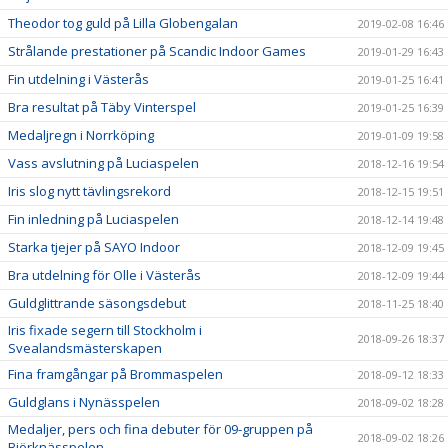
Theodor tog guld på Lilla Globengalan
2019-02-08 16:46
Strålande prestationer på Scandic Indoor Games
2019-01-29 16:43
Fin utdelning i Västerås
2019-01-25 16:41
Bra resultat på Täby Vinterspel
2019-01-25 16:39
Medaljregn i Norrköping
2019-01-09 19:58
Vass avslutning på Luciaspelen
2018-12-16 19:54
Iris slog nytt tävlingsrekord
2018-12-15 19:51
Fin inledning på Luciaspelen
2018-12-14 19:48
Starka tjejer på SAYO Indoor
2018-12-09 19:45
Bra utdelning för Olle i Västerås
2018-12-09 19:44
Guldglittrande säsongsdebut
2018-11-25 18:40
Iris fixade segern till Stockholm i
2018-09-26 18:37
Svealandsmästerskapen
Fina framgångar på Brommaspelen
2018-09-12 18:33
Guldglans i Nynässpelen
2018-09-02 18:28
Medaljer, pers och fina debuter för 09-gruppen på
2018-09-02 18:26
Björknässpelen