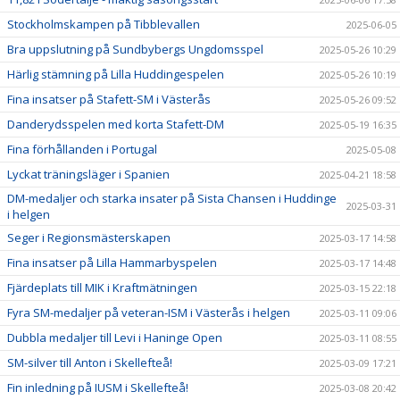
Stockholmskampen på Tibblevallen
2025-06-05
Bra uppslutning på Sundbybergs Ungdomsspel
2025-05-26 10:29
Härlig stämning på Lilla Huddingespelen
2025-05-26 10:19
Fina insatser på Stafett-SM i Västerås
2025-05-26 09:52
Danderydsspelen med korta Stafett-DM
2025-05-19 16:35
Fina förhållanden i Portugal
2025-05-08
Lyckat träningsläger i Spanien
2025-04-21 18:58
DM-medaljer och starka insater på Sista Chansen i Huddinge
2025-03-31
i helgen
Seger i Regionsmästerskapen
2025-03-17 14:58
Fina insatser på Lilla Hammarbyspelen
2025-03-17 14:48
Fjärdeplats till MIK i Kraftmätningen
2025-03-15 22:18
Fyra SM-medaljer på veteran-ISM i Västerås i helgen
2025-03-11 09:06
Dubbla medaljer till Levi i Haninge Open
2025-03-11 08:55
SM-silver till Anton i Skellefteå!
2025-03-09 17:21
Fin inledning på IUSM i Skellefteå!
2025-03-08 20:42