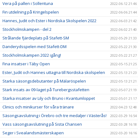
Vera på pallen i Sollentuna
2022-06-12 21:46
Fin utdelning på Kringelspelen
2022-06-06 21:44
Hannes, Judit och Ester i Nordiska Skolspelen 2022
2022-06-03 21:42
Stockholmskampen - del 2
2022-06-02 21:40
Strålande fjärdeplats på Stafett-SM
2022-05-29 21:33
Danderydsspelen med Stafett-DM
2022-05-22 21:30
Stockholmskampen 2022 igång!
2022-05-22 21:27
Fina insatser i Täby Open
2022-05-15 21:25
Ester, Judit och Hannes uttagna till Nordiska skolspelen
2022-05-13 21:23
Starka säsongsdebutanter på Mälaröspelen
2022-05-13 21:21
Stark insats av 09-laget på Turebergsstafetten
2022-05-07 21:19
Starka insatser av Lily och Bruno i Kvantumloppet
2022-05-01 21:17
Clinics och minikurser för våra tränare
2022-04-23 12:48
Säsongsavslutning i Örebro och tre medaljer i Västerås!
2022-03-29 16:54
Vass säsongsavslutning på Sista Chansen
2022-03-28 16:18
Seger i Svealandsmästerskapen
2022-03-20 16:16