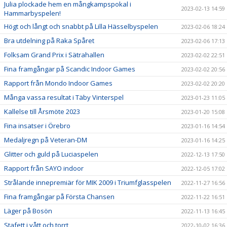
Julia plockade hem en mångkampspokal i
2023-02-13 14:59
Hammarbyspelen!
Högt och långt och snabbt på Lilla Hässelbyspelen
2023-02-06 18:24
Bra utdelning på Raka Spåret
2023-02-06 17:13
Folksam Grand Prix i Sätrahallen
2023-02-02 22:51
Fina framgångar på Scandic Indoor Games
2023-02-02 20:56
Rapport från Mondo Indoor Games
2023-02-02 20:20
Många vassa resultat i Täby Vinterspel
2023-01-23 11:05
Kallelse till Årsmöte 2023
2023-01-20 15:08
Fina insatser i Örebro
2023-01-16 14:54
Medaljregn på Veteran-DM
2023-01-16 14:25
Glitter och guld på Luciaspelen
2022-12-13 17:50
Rapport från SAYO indoor
2022-12-05 17:02
Strålande innepremiär för MIK 2009 i Triumfglasspelen
2022-11-27 16:56
Fina framgångar på Första Chansen
2022-11-22 16:51
Läger på Bosön
2022-11-13 16:45
Stafett i vått och torrt
2022-10-02 16:36