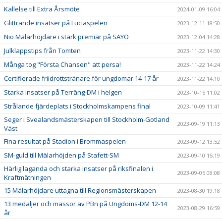
Kallelse till Extra Årsmöte
2024-01-09 16:04
Glittrande insatser på Luciaspelen
2023-12-11 18:50
Nio Mälarhöjdare i stark premiär på SAYO
2023-12-04 14:28
Julklappstips från Tomten
2023-11-22 14:30
Många tog "Första Chansen" att persa!
2023-11-22 14:24
Certifierade friidrottstränare för ungdomar 14-17 år
2023-11-22 14:10
Starka insatser på Terräng-DM i helgen
2023-10-15 11:02
Strålande fjärdeplats i Stockholmskampens final
2023-10-09 11:41
Seger i Svealandsmästerskapen till Stockholm-Gotland
2023-09-19 11:13
Väst
Fina resultat på Stadion i Brommaspelen
2023-09-12 13:52
SM-guld till Mälarhöjden på Stafett-SM
2023-09-10 15:19
Härlig laganda och starka insatser på riksfinalen i
2023-09-05 08:08
Kraftmätningen
15 Mälarhöjdare uttagna till Regionsmästerskapen
2023-08-30 19:18
13 medaljer och massor av PBn på Ungdoms-DM 12-14
2023-08-29 16:59
år