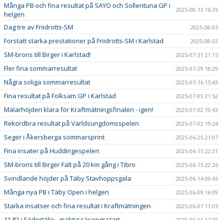
Många PB och fina resultat på SAYO och Sollentuna GP i
2025-08-13 16:35
helgen
Dag tre av Friidrotts-SM
2025-08-03
Forstatt starka prestationer på Friidrotts-SM i Karlstad
2025-08-02
SM-brons till Birger i Karlstad!
2025-07-31 21:15
Fler fina sommarresultat
2025-07-29 18:29
Några soliga sommarresultat
2025-07-16 15:43
Fina resultat på Folksam GP i Karlstad
2025-07-03 21:52
Mälarhöjden klara för Kraftmätningsfinalen - igen!
2025-07-02 19:43
Rekordbra resultat på Världsungdomsspelen
2025-07-02 19:24
Seger i Åkersberga sommarsprint
2025-06-25 21:07
Fina insater på Huddingespelen
2025-06-15 22:31
SM-brons till Birger Fält på 20 km gång i Tibro
2025-06-15 22:26
Svindlande höjder på Täby Stavhoppsgala
2025-06-14 09:45
Många nya PB i Täby Open i helgen
2025-06-09 16:09
Starka insatser och fina resultat i Kraftmätningen
2025-06-07 11:05
11,82 i Södertälje - mäktig säsongsstart
2025-06-06 17:58