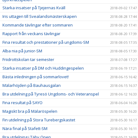
Starka insatser på Tjejernas Kväll
2018-09-02 17:47
Iris uttagen till Svealandsmästerskapen
2018-08-28 17:44
Kommande tävlingar efter sommaren
2018-08-20 17:41
Rapport från veckans tävlingar
2018-08-20 17:39
Fina resultat och prestationer på ungdoms-SM
2018-08-05 17:35
Alba nia på junior-SM
2018-08-05 17:30
Friidrottskolan tar semester
2018-07-08 17:27
Starka insatser på DM och Huddingespelen
2018-06-19 17:21
Bästa inledningen på sommarlovet!
2018-06-15 16:42
Mälarhöjden på Bauhausgalan
2018-06-15 16:37
Bra utdelning på Tyresö Ungdoms- och Veteranspel
2018-06-12 16:33
Fina resultat på SAYO
2018-06-04 16:28
Magiskt bra på Mälaröspelen
2018-05-30 16:20
Fin utdelning på Stora Turebergskastet
2018-05-30 16:17
Nära final på Stafett-SM
2018-05-30 16:11
Bra utdelning i Täby Open
2018-05-21 16:09