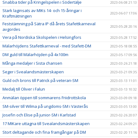
Snabba tider på Kringelspelen i Södertälje
2023-06-08 21:13
Stark laginsats av MIKs 14- och 15-åringar i
2023-06-07 17:06
Kraftmätningen
Feststämning på Sätra IP då årets Stafettkarneval
2023-05-28 20:16
avgordes
Vera på Nordiska Skolspelen i Helsingfors
2023-05-28 17:52
Mälarhöjdens Stafettkarneval - med Stafett-DM
2023-05-18 08:55
DM guld till Mälarhöjden på 4x100m
2023-05-17 09:56
Många medaljer i Sista chansen
2023-03-26 21:18
Seger i Svealandsmästerskapen
2023-03-21 09:35
Guld och brons till Patrick på veteran-SM
2023-03-13 11:01
Medalj till Oliver i Falun
2023-03-13 10:32
Anmälan öppen till sommarens Friidrottskola
2023-03-09 09:18
SM-silver till Wilma på ungdoms-SM i Västerås
2023-03-05 13:00
Josefin och Elise på junior-SM i Karlstad
2023-02-26 20:07
17 MIKare uttagna till Svealandsmästerskapen
2023-02-24 09:21
Stort deltagande och fina framgångar på DM
2023-02-20 11:16