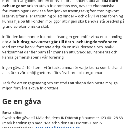
Barn- och Ungdomsfonden finns till för att säkerställa att
alla barn
och ungdomar
kan utöva friidrott hos oss, oavsett ekonomiska
förutsättningar. För vissa familjer kan träningsavgifter, träningskort,
lägeravgifter eller utrustning bli ett hinder – och då vill vi som förening
kunna hjälpa till. Fonden möjliggör att ingen ska behöva stå bredvid på
grund av ekonomiska skäl.
Inför den kommande friidrottssäsongen genomför vi nu en insamling
där
alla bidrag oavkortat går till Barn- och Ungdomsfonden
.
Med ert stöd kan vi fortsätta erbjuda en inkluderande och jämlik
verksamhet där fler barn får chansen att utvecklas, inspireras och
känna gemenskapen i vår förening.
Ingen gåva är för liten – vi är tacksamma för varje krona som bidrar till
att stärka våra möjligheterna för våra barn och ungdomar!
Tack för ert engagemang och ert stöd i att skapa den bästa möjliga
miljön för våra aktiva friidrottare!
Ge en gåva
Betalsätt:
Swisha din gåva till Mälarhöjdens IK Friidrott på nummer 123 601 28 68
(märk betalningen med "Mälarhöjdens IK Friidrott - Barn &