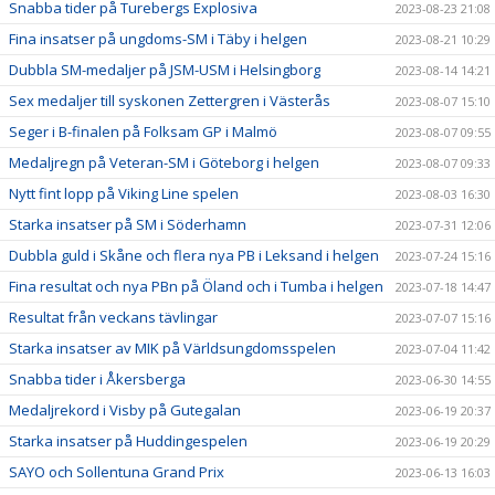
Snabba tider på Turebergs Explosiva
2023-08-23 21:08
Fina insatser på ungdoms-SM i Täby i helgen
2023-08-21 10:29
Dubbla SM-medaljer på JSM-USM i Helsingborg
2023-08-14 14:21
Sex medaljer till syskonen Zettergren i Västerås
2023-08-07 15:10
Seger i B-finalen på Folksam GP i Malmö
2023-08-07 09:55
Medaljregn på Veteran-SM i Göteborg i helgen
2023-08-07 09:33
Nytt fint lopp på Viking Line spelen
2023-08-03 16:30
Starka insatser på SM i Söderhamn
2023-07-31 12:06
Dubbla guld i Skåne och flera nya PB i Leksand i helgen
2023-07-24 15:16
Fina resultat och nya PBn på Öland och i Tumba i helgen
2023-07-18 14:47
Resultat från veckans tävlingar
2023-07-07 15:16
Starka insatser av MIK på Världsungdomsspelen
2023-07-04 11:42
Snabba tider i Åkersberga
2023-06-30 14:55
Medaljrekord i Visby på Gutegalan
2023-06-19 20:37
Starka insatser på Huddingespelen
2023-06-19 20:29
SAYO och Sollentuna Grand Prix
2023-06-13 16:03