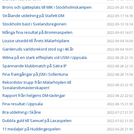
Brons och sjätteplats till MIK i Stockholmskampen
2022-09-20 16:32
Strålande utdelning på Stafett-DM
2022-09-17 16:18
Stockholm bäst i Svelandsregionen
2022-09-13 16:14
Många fina resultat på Brommaspelen
2022-09-05 16:07
Louise utsedd till Årets Mälarhöjdare
2022-09-04 16:04
Gärderuds världsrekord stod sig i 46 år
2022-09-04 16:01
Wilma på en stark elfteplats vid USM i Uppsala
2022-08-28 22:16
Spännande klubbmatch på Sätra IP
2022-08-28 22:13
Fina framgångar på JSM i Sollentuna
2022-08-28 15:56
Rekordstor trupp från Mälarhöjden till
2022-08-25 22:10
Svealandsmästerskapen!
Rapport från helgens DM-tävlingar
2022-08-22 22:02
Fina resultat i Uppsala
2022-08-15 21:59
Bra utdelning i Skåne
2022-07-27 21:57
Dubbla guld till Samuel på Laxaspelen
2022-07-02 21:55
11 medaljer på Huddingespelen
2022-06-20 21:50