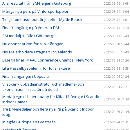
Alla resultat från SM-helgen i Göteborg
2022-03-15 16:08
Många nya pers på Vintersportspelen
2022-03-14 16:04
Tidig utomhusdebut för Josefin i Myrtle Beach
2022-03-14 16:01
Fina framgångar på Veteran-DM
2022-03-14 15:50
SM-medalj till Olle i Göteborg!
2022-03-13 15:48
Nu öppnar vi kön för alla 7-åringar
2022-03-08 15:44
Nio Mälarhöjdare uttagna till Svealands
2022-03-06 15:40
Elise till final i MAAC Conference Champs i New York
2022-02-21 21:26
Lilla Hässelbyspelen inför fulla läktare
2022-02-21 15:38
Fina framgångar i Uppsala
2022-02-06 21:24
Vi söker klubbadministratör och medlems- och
2022-02-01 21:21
ekonomiadministratör på deltid
Medaljregn och pers-party för MIKs 13-åringar i Scandic
2022-01-30 21:18
Indoor Games
Tre DM-medaljer och flera nya PB på Scandic Indoor
2022-01-29 21:14
idag
Inlagda Gurkspelen i Västerås
2022-01-24 21:11