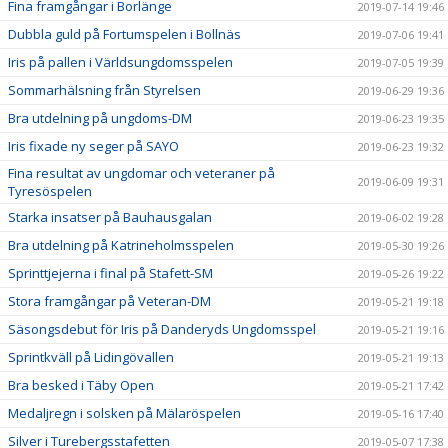
Fina framgångar i Borlänge
2019-07-14 19:46
Dubbla guld på Fortumspelen i Bollnäs
2019-07-06 19:41
Iris på pallen i Världsungdomsspelen
2019-07-05 19:39
Sommarhälsning från Styrelsen
2019-06-29 19:36
Bra utdelning på ungdoms-DM
2019-06-23 19:35
Iris fixade ny seger på SAYO
2019-06-23 19:32
Fina resultat av ungdomar och veteraner på
2019-06-09 19:31
Tyresöspelen
Starka insatser på Bauhausgalan
2019-06-02 19:28
Bra utdelning på Katrineholmsspelen
2019-05-30 19:26
Sprinttjejerna i final på Stafett-SM
2019-05-26 19:22
Stora framgångar på Veteran-DM
2019-05-21 19:18
Säsongsdebut för Iris på Danderyds Ungdomsspel
2019-05-21 19:16
Sprintkväll på Lidingövallen
2019-05-21 19:13
Bra besked i Täby Open
2019-05-21 17:42
Medaljregn i solsken på Mälaröspelen
2019-05-16 17:40
Silver i Turebergsstafetten
2019-05-07 17:38