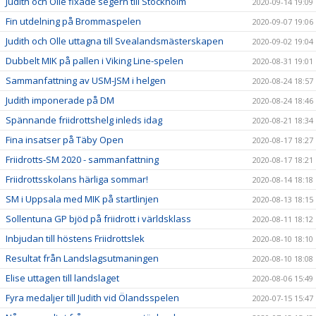
Judith och Olle fixade segern till Stockholm
2020-09-14 19:09
Fin utdelning på Brommaspelen
2020-09-07 19:06
Judith och Olle uttagna till Svealandsmästerskapen
2020-09-02 19:04
Dubbelt MIK på pallen i Viking Line-spelen
2020-08-31 19:01
Sammanfattning av USM-JSM i helgen
2020-08-24 18:57
Judith imponerade på DM
2020-08-24 18:46
Spännande friidrottshelg inleds idag
2020-08-21 18:34
Fina insatser på Täby Open
2020-08-17 18:27
Friidrotts-SM 2020 - sammanfattning
2020-08-17 18:21
Friidrottsskolans härliga sommar!
2020-08-14 18:18
SM i Uppsala med MIK på startlinjen
2020-08-13 18:15
Sollentuna GP bjöd på friidrott i världsklass
2020-08-11 18:12
Inbjudan till höstens Friidrottslek
2020-08-10 18:10
Resultat från Landslagsutmaningen
2020-08-10 18:08
Elise uttagen till landslaget
2020-08-06 15:49
Fyra medaljer till Judith vid Ölandsspelen
2020-07-15 15:47