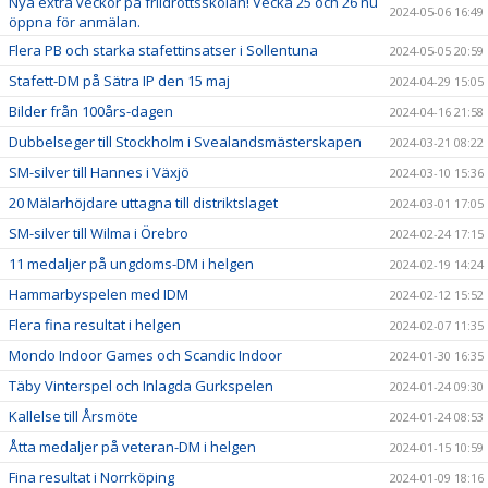
Nya extra veckor på friidrottsskolan! Vecka 25 och 26 nu
2024-05-06 16:49
öppna för anmälan.
Flera PB och starka stafettinsatser i Sollentuna
2024-05-05 20:59
Stafett-DM på Sätra IP den 15 maj
2024-04-29 15:05
Bilder från 100års-dagen
2024-04-16 21:58
Dubbelseger till Stockholm i Svealandsmästerskapen
2024-03-21 08:22
SM-silver till Hannes i Växjö
2024-03-10 15:36
20 Mälarhöjdare uttagna till distriktslaget
2024-03-01 17:05
SM-silver till Wilma i Örebro
2024-02-24 17:15
11 medaljer på ungdoms-DM i helgen
2024-02-19 14:24
Hammarbyspelen med IDM
2024-02-12 15:52
Flera fina resultat i helgen
2024-02-07 11:35
Mondo Indoor Games och Scandic Indoor
2024-01-30 16:35
Täby Vinterspel och Inlagda Gurkspelen
2024-01-24 09:30
Kallelse till Årsmöte
2024-01-24 08:53
Åtta medaljer på veteran-DM i helgen
2024-01-15 10:59
Fina resultat i Norrköping
2024-01-09 18:16