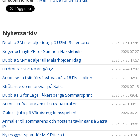
Ungdomsfonden").
Mer info på fondens sida.
Nyhetsarkiv
Dubbla SM-medaljer idag på USM i Sollentuna
2026-07-31 17:48
Seger och nytt PB för Samuel i Hässleholm
2026-07-27
Dubbla SM-medaljer till Mälarhöjden idag!
2026-07-25 17:57
Friidrotts-SM 2026 är igång!
2026-07-24 17:07
Anton sexa i sitt försöksheat på U18-EM i Italien
2026-07-16 12:39
Strålande sommarkväll på Sätra!
2026-07-15
Dubbla PB för Lage i Åkersberga Sommarsprint
2026-07-05 09:43
Anton Drufva uttagen till U18-EM i Italien
2026-07-01 10:13
Guld till Julia på Världsungdomsspelen!
2026-06-29
Anmäl er till sommarens och höstens tävlingar på Sätra
2026-06-24 19:54
IP
Ny trygghetsplan för MIK Friidrott
2026-06-17 11:41