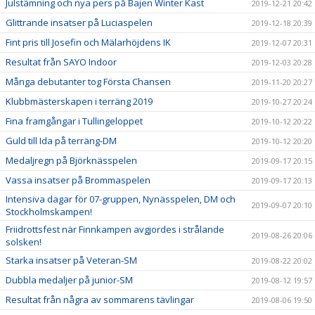
Julstämning och nya pers på Bajen Winter Kast
2019-12-21 20:42
Glittrande insatser på Luciaspelen
2019-12-18 20:39
Fint pris till Josefin och Mälarhöjdens IK
2019-12-07 20:31
Resultat från SAYO Indoor
2019-12-03 20:28
Många debutanter tog Första Chansen
2019-11-20 20:27
Klubbmästerskapen i terräng 2019
2019-10-27 20:24
Fina framgångar i Tullingeloppet
2019-10-12 20:22
Guld till Ida på terräng-DM
2019-10-12 20:20
Medaljregn på Björknässpelen
2019-09-17 20:15
Vassa insatser på Brommaspelen
2019-09-17 20:13
Intensiva dagar för 07-gruppen, Nynässpelen, DM och
2019-09-07 20:10
Stockholmskampen!
Friidrottsfest när Finnkampen avgjordes i strålande
2019-08-26 20:06
solsken!
Starka insatser på Veteran-SM
2019-08-22 20:02
Dubbla medaljer på junior-SM
2019-08-12 19:57
Resultat från några av sommarens tävlingar
2019-08-06 19:50