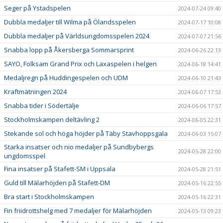
Seger på Ystadspelen
2024-07-24 09:40
Dubbla medaljer till Wilma på Ölandsspelen
2024-07-17 10:08
Dubbla medaljer på Världsungdomsspelen 2024
2024-07-07 21:56
Snabba lopp på Åkersberga Sommarsprint
2024-06-26 22:13
SAYO, Folksam Grand Prix och Laxaspelen i helgen
2024-06-18 14:41
Medaljregn på Huddingespelen och UDM
2024-06-10 21:43
Kraftmätningen 2024
2024-06-07 17:53
Snabba tider i Södertälje
2024-06-06 17:57
Stockholmskampen deltävling 2
2024-06-05 22:31
Stekande sol och höga höjder på Täby Stavhoppsgala
2024-06-03 15:07
Starka insatser och nio medaljer på Sundbybergs
2024-05-28 22:00
ungdomsspel
Fina insatser på Stafett-SM i Uppsala
2024-05-28 21:51
Guld till Mälarhöjden på Stafett-DM
2024-05-16 22:55
Bra start i Stockholmskampen
2024-05-16 22:31
Fin friidrottshelg med 7 medaljer för Mälarhöjden
2024-05-13 09:23