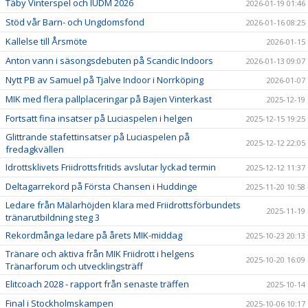
Täby Vinterspel och IUDM 2026
2026-01-19 01:46
Stöd vår Barn- och Ungdomsfond
2026-01-16 08:25
Kallelse till Årsmöte
2026-01-15
Anton vann i säsongsdebuten på Scandic Indoors
2026-01-13 09:07
Nytt PB av Samuel på Tjalve Indoor i Norrköping
2026-01-07
MIK med flera pallplaceringar på Bajen Vinterkast
2025-12-19
Fortsatt fina insatser på Luciaspelen i helgen
2025-12-15 19:25
Glittrande stafettinsatser på Luciaspelen på
2025-12-12 22:05
fredagkvällen
Idrottsklivets Friidrottsfritids avslutar lyckad termin
2025-12-12 11:37
Deltagarrekord på Första Chansen i Huddinge
2025-11-20 10:58
Ledare från Mälarhöjden klara med Friidrottsförbundets
2025-11-19
tränarutbildning steg 3
Rekordmånga ledare på årets MIK-middag
2025-10-23 20:13
Tränare och aktiva från MIK Friidrott i helgens
2025-10-20 16:09
Tränarforum och utvecklingsträff
Elitcoach 2028 - rapport från senaste träffen
2025-10-14
Final i Stockholmskampen
2025-10-06 10:17