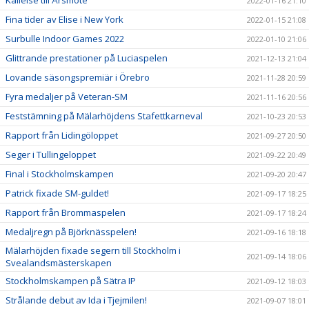
Kallelse till Årsmöte
2022-01-16 21:10
Fina tider av Elise i New York
2022-01-15 21:08
Surbulle Indoor Games 2022
2022-01-10 21:06
Glittrande prestationer på Luciaspelen
2021-12-13 21:04
Lovande säsongspremiär i Örebro
2021-11-28 20:59
Fyra medaljer på Veteran-SM
2021-11-16 20:56
Feststämning på Mälarhöjdens Stafettkarneval
2021-10-23 20:53
Rapport från Lidingöloppet
2021-09-27 20:50
Seger i Tullingeloppet
2021-09-22 20:49
Final i Stockholmskampen
2021-09-20 20:47
Patrick fixade SM-guldet!
2021-09-17 18:25
Rapport från Brommaspelen
2021-09-17 18:24
Medaljregn på Björknässpelen!
2021-09-16 18:18
Mälarhöjden fixade segern till Stockholm i
2021-09-14 18:06
Svealandsmästerskapen
Stockholmskampen på Sätra IP
2021-09-12 18:03
Strålande debut av Ida i Tjejmilen!
2021-09-07 18:01