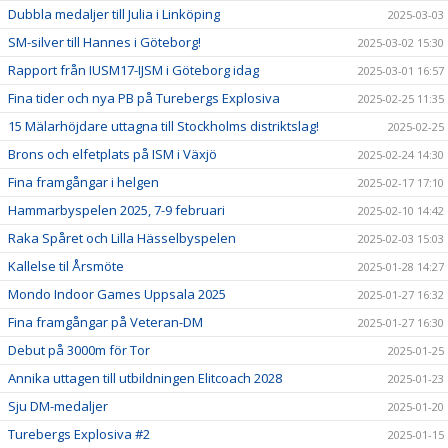
Dubbla medaljer till Julia i Linköping
2025-03-03
SM-silver till Hannes i Göteborg!
2025-03-02 15:30
Rapport från IUSM17-IJSM i Göteborg idag
2025-03-01 16:57
Fina tider och nya PB på Turebergs Explosiva
2025-02-25 11:35
15 Mälarhöjdare uttagna till Stockholms distriktslag!
2025-02-25
Brons och elfetplats på ISM i Växjö
2025-02-24 14:30
Fina framgångar i helgen
2025-02-17 17:10
Hammarbyspelen 2025, 7-9 februari
2025-02-10 14:42
Raka Spåret och Lilla Hässelbyspelen
2025-02-03 15:03
Kallelse til Årsmöte
2025-01-28 14:27
Mondo Indoor Games Uppsala 2025
2025-01-27 16:32
Fina framgångar på Veteran-DM
2025-01-27 16:30
Debut på 3000m för Tor
2025-01-25
Annika uttagen till utbildningen Elitcoach 2028
2025-01-23
Sju DM-medaljer
2025-01-20
Turebergs Explosiva #2
2025-01-15