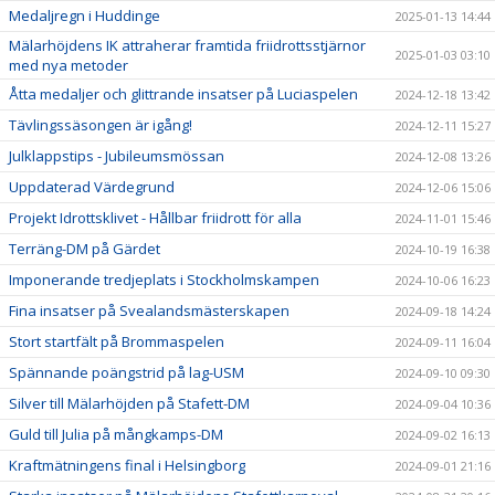
Medaljregn i Huddinge
2025-01-13 14:44
Mälarhöjdens IK attraherar framtida friidrottsstjärnor
2025-01-03 03:10
med nya metoder
Åtta medaljer och glittrande insatser på Luciaspelen
2024-12-18 13:42
Tävlingssäsongen är igång!
2024-12-11 15:27
Julklappstips - Jubileumsmössan
2024-12-08 13:26
Uppdaterad Värdegrund
2024-12-06 15:06
Projekt Idrottsklivet - Hållbar friidrott för alla
2024-11-01 15:46
Terräng-DM på Gärdet
2024-10-19 16:38
Imponerande tredjeplats i Stockholmskampen
2024-10-06 16:23
Fina insatser på Svealandsmästerskapen
2024-09-18 14:24
Stort startfält på Brommaspelen
2024-09-11 16:04
Spännande poängstrid på lag-USM
2024-09-10 09:30
Silver till Mälarhöjden på Stafett-DM
2024-09-04 10:36
Guld till Julia på mångkamps-DM
2024-09-02 16:13
Kraftmätningens final i Helsingborg
2024-09-01 21:16