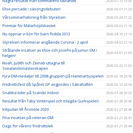
Några resultat från sommarens tävlande
2020-07-13 15:42
Elise persade i säsongsdebuten
2020-06-07 21:26
Vårsommarhälsning från Styrelsen
2020-05-24 21:22
Premiär för Mälarhöjdskastet
2020-05-05 21:19
Nu öppnar vi kön för barn födda 2013
2020-04-10 21:13
Styrelsen informerar angående Corona - 2 april
2020-04-02 21:16
Strålande insatser av Elise och Josefin på junior-SM i
2020-03-01 21:05
helgen!
Noah, Judith och Zeinab uttagna till
2020-02-22 21:02
Svealandsmästerskapen
Fyra DM-medaljer till 2008-gruppen på Hammarbyspelen
2020-02-18 20:59
Friidrottsfest då Spåret GP avgjordes i Sätrahallen
2020-02-12 20:54
Snabba tider på Scandic Indoor
2020-01-28 20:52
Resultat från Täby Vinterspel och Inlagda Gurkspelen
2020-01-28 20:50
Inbjudan till Årsmöte 2020
2020-01-27 20:48
Fina insatser på veteran-DM
2020-01-21 20:47
Dags för vårens friidrottslek
2020-01-21 20:44