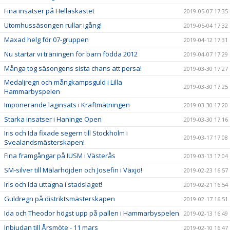
Fina insatser på Hellaskastet
2019-05-07 17:35
Utomhussäsongen rullar igång!
2019-05-04 17:32
Maxad helg för 07-gruppen
2019-04-12 17:31
Nu startar vi träningen för barn födda 2012
2019-04-07 17:29
Många tog säsongens sista chans att persa!
2019-03-30 17:27
Medaljregn och mångkampsguld i Lilla
2019-03-30 17:25
Hammarbyspelen
Imponerande laginsats i Kraftmätningen
2019-03-30 17:20
Starka insatser i Haninge Open
2019-03-30 17:16
Iris och Ida fixade segern till Stockholm i
2019-03-17 17:08
Svealandsmästerskapen!
Fina framgångar på IUSM i Västerås
2019-03-13 17:04
SM-silver till Mälarhöjden och Josefin i Växjö!
2019-02-23 16:57
Iris och Ida uttagna i stadslaget!
2019-02-21 16:54
Guldregn på distriktsmästerskapen
2019-02-17 16:51
Ida och Theodor högst upp på pallen i Hammarbyspelen
2019-02-13 16:49
Inbjudan till Årsmöte - 11 mars
2019-02-10 16:47