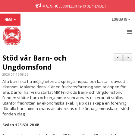
MÄLARHÖJDSSPELEN 12-13 SEPTEMBER
HEM
LOGGA IN
HEM
Stöd vår Barn- och
NYHETER
<
>
Ungdomsfond
BILDGALLERI
2026-01-16 08:25
Alla barn ska ha möjligheten att springa, hoppa och kasta – oavsett
DOKUMENT
ekonomi. Mälarhöjdens IK är en friidrottsförening som är öppen för
alla. Därför har vi nu startat MIK Friidrotts Barn- och Ungdomsfond.
HITTA PÅ SIDAN
Fonden stöttar barn och ungdomar som annars riskerar att ställas
utanför friidrotten av ekonomiska skäl. Hjälp oss skapa en förening
där alla har samma chans att utvecklas och känna gemenskap – stöd
fonden idag.
Swish 123 601 28 68