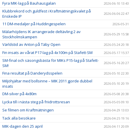
Fyra MIK-lag på Bauhausgalan
2026-06-10 13:43
Klubbrekord och guldfest i Kraftmätningskvalet på
2026-06-06 22:47
Enskede IP
11 DM-medaljer på Huddingespelen
2026-05-31
Mälarhöjdens IK arrangerade deltävling 2 av
2026-05-29 15:58
Stockholmskampen
Världstid av Anton på Täby Open
2026-05-24 20:18
Fin insats av vårat P17-lag på 4x100m på Stafett-SM
2026-05-17 15:37
SM-final och säsongsbästa för MIKs P15-lag på Stafett-
2026-05-16 20:27
SM!
Fina resultat på Danderydsspelen
2026-05-10 22:30
Miljöhjältar med bollsinne – MIK 2011 gjorde dubbel
2026-05-10 20:19
insats
DM-silver på 4x80m
2026-05-08 20:38
Lycka till i nästa steg på friidrottsresan
2026-05-05 09:10
Se filmen om Kraftmätningen
2026-04-29 13:03
Tack alla besökare
2026-04-25 19:16
MIK-dagen den 25 april
2026-04-11 20:09