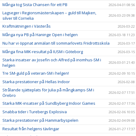
Många tog Sista Chansen för ett PB
2026-04-01 08:56
Lagseger i Regionsmästerskapen – guld till Majken,
2026-03-23 09:38
silver till Cornelia
Kraftmätningen i Västerås
2026-03-22
Många nya PB på Haninge Open i helgen
2026-03-18 11:23
Nu har vi öppnat anmälan till sommarlovets Friidrottsskola
2026-03-17
Många fina MIK-resultat på IUSM i Göteborg
2026-03-15
Starka insatser av Josefin och Alfred på inomhus-SM i
2026-03-01 21:43
helgen
Tre SM-guld på veteran-SM i helgen!
2026-02-09 10:15
Starka prestationer på Hellas Indoor
2026-02-08
Strålande sjätteplats för Julia på mångkamps-SM i
2026-02-07 17:51
Örebro
Starka MIK-insatser på Sundbyberg Indoor Games
2026-02-07 17:36
Snabba tider i Turebergs Explosiva
2026-02-06 10:05
Starka prestationer på Hammarbyspelen
2026-02-04 09:08
Resultat från helgens tävlingar
2026-01-27 17:37