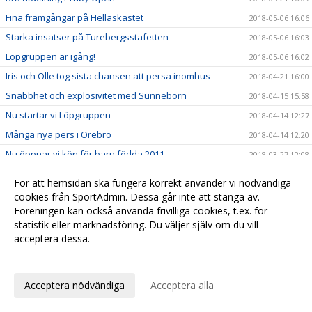
Fina framgångar på Hellaskastet
2018-05-06 16:06
Starka insatser på Turebergsstafetten
2018-05-06 16:03
Löpgruppen är igång!
2018-05-06 16:02
Iris och Olle tog sista chansen att persa inomhus
2018-04-21 16:00
Snabbhet och explosivitet med Sunneborn
2018-04-15 15:58
Nu startar vi Löpgruppen
2018-04-14 12:27
Många nya pers i Örebro
2018-04-14 12:20
Nu öppnar vi kön för barn födda 2011
2018-03-27 12:08
Seger till Stockholm i Svealandsmästerskapen
2018-03-13 12:05
För att hemsidan ska fungera korrekt använder vi nödvändiga
Fina framgångar i Lilla Hammarbyspelen
2018-03-13 12:01
cookies från SportAdmin. Dessa går inte att stänga av.
Föreningen kan också använda frivilliga cookies, t.ex. för
Precision, fart och styrka i Haninge Open
2018-03-13 11:56
statistik eller marknadsföring. Du väljer själv om du vill
Nu har vi öppnat anmälan till sommarens friidrottsskola
2018-03-10 11:52
acceptera dessa.
Fina insatser på ungdoms-SM
2018-03-06 11:44
Anpassa dina val
Starka insatser på distriktsmästerskapen
2018-02-20 11:32
Acceptera nödvändiga
Acceptera alla
Guld till Maja på Hammarbyspelen
2018-02-12 11:27
Bra drag på Bosön
2018-02-08 11:20