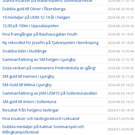
Starka insatser på Mälarhöjdens Stafettkarneval
2024-08-31 20:16
Dubbla guld till Oliver i Åkersberga
2024-08-30 09:45
10 medaljer på UDM 12-14 år i helgen
2024-08-29 11:21
12,00 på 100m i Uppsalaspelen
2024-08-26 09:56
Fina framgångar på Bauhausgalan Youth
2024-08-19 14:47
Ny rekordtid för Josefin på Tjalvespelen i Norrköping
2024-08-19 14:00
Snabba tider i Huddinge
2024-08-14 20:44
Sammanfattning av SM-helgen i Ljungby
2024-08-12 10:19
Sista veckan på sommarens Friidrottskola är igång!
2024-08-12 09:30
SM-guld till Hannes i Ljungby
2024-08-10 11:28
SM-Guld till Wilma i Ljungby
2024-08-09 14:23
Sammanfattning av JSM-USM15 på Sollentunavallen
2024-08-06 14:37
SM-guld till Anton i Sollentuna
2024-08-03 14:26
Resultat från helgens tävlingar
2024-07-30 14:34
Fina insatser och tävlingsrekord i Leksand
2024-07-24 09:44
Dubbla medaljer på Kalmar Sommarspel och
2024-07-24 09:42
Mångkampsfestival