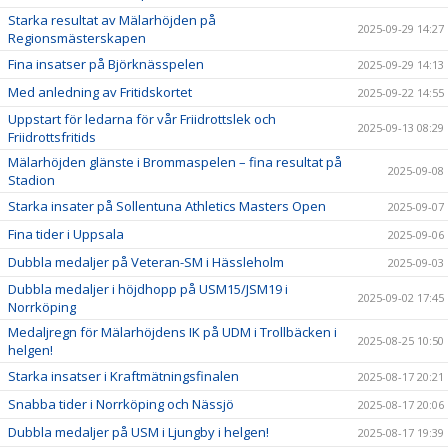
Starka resultat av Mälarhöjden på
2025-09-29 14:27
Regionsmästerskapen
Fina insatser på Björknässpelen
2025-09-29 14:13
Med anledning av Fritidskortet
2025-09-22 14:55
Uppstart för ledarna för vår Friidrottslek och
2025-09-13 08:29
Friidrottsfritids
Mälarhöjden glänste i Brommaspelen – fina resultat på
2025-09-08
Stadion
Starka insater på Sollentuna Athletics Masters Open
2025-09-07
Fina tider i Uppsala
2025-09-06
Dubbla medaljer på Veteran-SM i Hässleholm
2025-09-03
Dubbla medaljer i höjdhopp på USM15/JSM19 i
2025-09-02 17:45
Norrköping
Medaljregn för Mälarhöjdens IK på UDM i Trollbäcken i
2025-08-25 10:50
helgen!
Starka insatser i Kraftmätningsfinalen
2025-08-17 20:21
Snabba tider i Norrköping och Nässjö
2025-08-17 20:06
Dubbla medaljer på USM i Ljungby i helgen!
2025-08-17 19:39