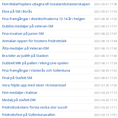
Fem Mälarhöjdare uttagna till Svealandsmästerskapen
2021-09-01 17:58
Elise på SM i Borås
2021-09-01 17:55
Fina framgångar i distriktsfinalerna 12-14 år i helgen
2021-08-30 17:53
Dubbla medaljer på veteran-SM
2021-08-27 17:51
Fina insatser på junior-SM
2021-08-23 17:47
Anmälan öppen för höstens Friidrottslek
2021-08-16 17:44
Åtta medaljer på Veteran-DM
2021-08-15 17:42
Bra tider av Judith på Stadion
2021-08-13 17:40
Dubbelt MIK på pallen i Viking Line-spelen
2021-08-11 17:36
Fina framgångar i Västerås och Sollentuna
2021-08-09 17:32
Final på Stafett-SM
2021-08-01 17:23
Vera följde upp med silver i Kristianstad
2021-07-30 17:20
Fem medaljer i Kalmar
2021-06-26 17:15
Medalj på stafett-DM
2021-06-20 17:13
Friidrottsskolans första vecka stor succé!
2021-06-20 17:11
Friidrottsfest på Sollentunavallen
2021-06-13 17:01