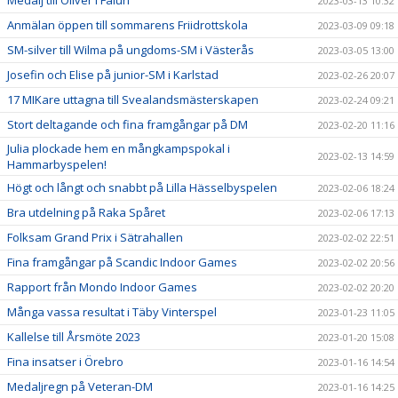
2023-03-13 10:32
Anmälan öppen till sommarens Friidrottskola
2023-03-09 09:18
SM-silver till Wilma på ungdoms-SM i Västerås
2023-03-05 13:00
Josefin och Elise på junior-SM i Karlstad
2023-02-26 20:07
17 MIKare uttagna till Svealandsmästerskapen
2023-02-24 09:21
Stort deltagande och fina framgångar på DM
2023-02-20 11:16
Julia plockade hem en mångkampspokal i
2023-02-13 14:59
Hammarbyspelen!
Högt och långt och snabbt på Lilla Hässelbyspelen
2023-02-06 18:24
Bra utdelning på Raka Spåret
2023-02-06 17:13
Folksam Grand Prix i Sätrahallen
2023-02-02 22:51
Fina framgångar på Scandic Indoor Games
2023-02-02 20:56
Rapport från Mondo Indoor Games
2023-02-02 20:20
Många vassa resultat i Täby Vinterspel
2023-01-23 11:05
Kallelse till Årsmöte 2023
2023-01-20 15:08
Fina insatser i Örebro
2023-01-16 14:54
Medaljregn på Veteran-DM
2023-01-16 14:25