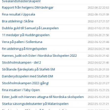
Svealandsmästerskapen!
Rapport från helgens DM-tävlingar
2022-08-22 22:02
Fina resultat i Uppsala
2022-08-15 21:59
Bra utdelning i Skåne
2022-07-27 21:57
Dubbla guld till Samuel på Laxaspelen
2022-07-02 21:55
11 medaljer på Huddingespelen
2022-06-20 21:50
Vera på pallen i Sollentuna
2022-06-12 21:46
Fin utdelning på Kringelspelen
2022-06-06 21:44
Hannes, Judit och Ester i Nordiska Skolspelen 2022
2022-06-03 21:42
Stockholmskampen - del 2
2022-06-02 21:40
Strålande fjärdeplats på Stafett-SM
2022-05-29 21:33
Danderydsspelen med Stafett-DM
2022-05-22 21:30
Stockholmskampen 2022 igång!
2022-05-22 21:27
Fina insatser i Täby Open
2022-05-15 21:25
Ester, Judit och Hannes uttagna till Nordiska skolspelen
2022-05-13 21:23
Starka säsongsdebutanter på Mälaröspelen
2022-05-13 21:21