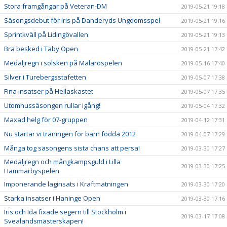
Stora framgångar på Veteran-DM
2019-05-21 19:18
Säsongsdebut för Iris på Danderyds Ungdomsspel
2019-05-21 19:16
Sprintkväll på Lidingövallen
2019-05-21 19:13
Bra besked i Täby Open
2019-05-21 17:42
Medaljregn i solsken på Mälaröspelen
2019-05-16 17:40
Silver i Turebergsstafetten
2019-05-07 17:38
Fina insatser på Hellaskastet
2019-05-07 17:35
Utomhussäsongen rullar igång!
2019-05-04 17:32
Maxad helg för 07-gruppen
2019-04-12 17:31
Nu startar vi träningen för barn födda 2012
2019-04-07 17:29
Många tog säsongens sista chans att persa!
2019-03-30 17:27
Medaljregn och mångkampsguld i Lilla
2019-03-30 17:25
Hammarbyspelen
Imponerande laginsats i Kraftmätningen
2019-03-30 17:20
Starka insatser i Haninge Open
2019-03-30 17:16
Iris och Ida fixade segern till Stockholm i
2019-03-17 17:08
Svealandsmästerskapen!