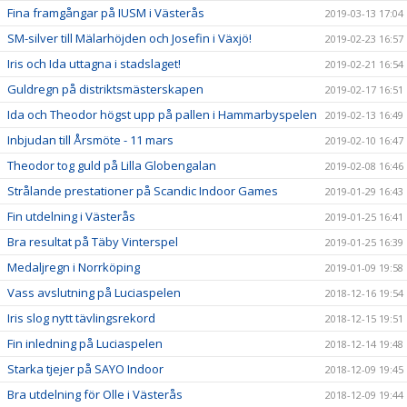
Fina framgångar på IUSM i Västerås
2019-03-13 17:04
SM-silver till Mälarhöjden och Josefin i Växjö!
2019-02-23 16:57
Iris och Ida uttagna i stadslaget!
2019-02-21 16:54
Guldregn på distriktsmästerskapen
2019-02-17 16:51
Ida och Theodor högst upp på pallen i Hammarbyspelen
2019-02-13 16:49
Inbjudan till Årsmöte - 11 mars
2019-02-10 16:47
Theodor tog guld på Lilla Globengalan
2019-02-08 16:46
Strålande prestationer på Scandic Indoor Games
2019-01-29 16:43
Fin utdelning i Västerås
2019-01-25 16:41
Bra resultat på Täby Vinterspel
2019-01-25 16:39
Medaljregn i Norrköping
2019-01-09 19:58
Vass avslutning på Luciaspelen
2018-12-16 19:54
Iris slog nytt tävlingsrekord
2018-12-15 19:51
Fin inledning på Luciaspelen
2018-12-14 19:48
Starka tjejer på SAYO Indoor
2018-12-09 19:45
Bra utdelning för Olle i Västerås
2018-12-09 19:44