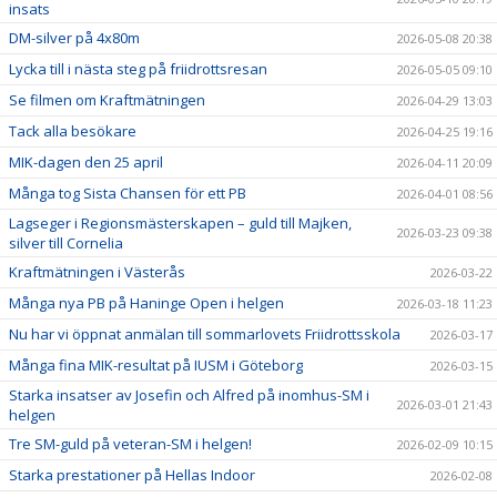
insats
DM-silver på 4x80m
2026-05-08 20:38
Lycka till i nästa steg på friidrottsresan
2026-05-05 09:10
Se filmen om Kraftmätningen
2026-04-29 13:03
Tack alla besökare
2026-04-25 19:16
MIK-dagen den 25 april
2026-04-11 20:09
Många tog Sista Chansen för ett PB
2026-04-01 08:56
Lagseger i Regionsmästerskapen – guld till Majken,
2026-03-23 09:38
silver till Cornelia
Kraftmätningen i Västerås
2026-03-22
Många nya PB på Haninge Open i helgen
2026-03-18 11:23
Nu har vi öppnat anmälan till sommarlovets Friidrottsskola
2026-03-17
Många fina MIK-resultat på IUSM i Göteborg
2026-03-15
Starka insatser av Josefin och Alfred på inomhus-SM i
2026-03-01 21:43
helgen
Tre SM-guld på veteran-SM i helgen!
2026-02-09 10:15
Starka prestationer på Hellas Indoor
2026-02-08