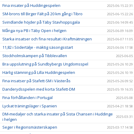
Fina insater på Huddingespelen
2025-06-15 22:31
SM-brons till Birger Fält på 20 km gång i Tibro
2025-06-15 22:26
Svindlande höjder på Täby Stavhoppsgala
2025-06-14 09:45
Många nya PB i Täby Open i helgen
2025-06-09 16:09
Starka insatser och fina resultat i Kraftmätningen
2025-06-07 11:05
11,82 i Södertälje - mäktig säsongsstart
2025-06-06 17:58
Stockholmskampen på Tibblevallen
2025-06-05
Bra uppslutning på Sundbybergs Ungdomsspel
2025-05-26 10:29
Härlig stämning på Lilla Huddingespelen
2025-05-26 10:19
Fina insatser på Stafett-SM i Västerås
2025-05-26 09:52
Danderydsspelen med korta Stafett-DM
2025-05-19 16:35
Fina förhållanden i Portugal
2025-05-08
Lyckat träningsläger i Spanien
2025-04-21 18:58
DM-medaljer och starka insater på Sista Chansen i Huddinge
2025-03-31
i helgen
Seger i Regionsmästerskapen
2025-03-17 14:58