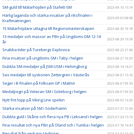
SM-guld till Mälarhöjden på Stafett-SM
2023-09-10 15:19
Härlig laganda och starka insatser på riksfinalen i
2023-09-05 08:08
Kraftmätningen
15 Mälarhöjdare uttagna till Regionsmästerskapen
2023-08-30 19:18
13 medaljer och massor av PBn på Ungdoms-DM 12-14
2023-08-29 16:59
år
Snabba tider på Turebergs Explosiva
2023-08-23 21:08
Fina insatser på ungdoms-SM i Täby i helgen
2023-08-21 10:29
Dubbla SM-medaljer på JSM-USM i Helsingborg
2023-08-14 14:21
Sex medaljer till syskonen Zettergren i Västerås
2023-08-07 15:10
Seger i B-finalen på Folksam GP i Malmö
2023-08-07 09:55
Medaljregn på Veteran-SM i Göteborg i helgen
2023-08-07 09:33
Nytt fint lopp på Viking Line spelen
2023-08-03 16:30
Starka insatser på SM i Söderhamn
2023-07-31 12:06
Dubbla guld i Skåne och flera nya PB i Leksand i helgen
2023-07-24 15:16
Fina resultat och nya PBn på Öland och i Tumba i helgen
2023-07-18 14:47
Resultat från veckans tävlingar
2023-07-07 15:16