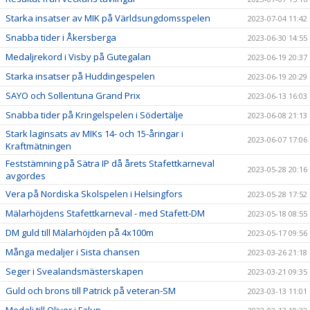
Starka insatser av MIK på Världsungdomsspelen
2023-07-04 11:42
Snabba tider i Åkersberga
2023-06-30 14:55
Medaljrekord i Visby på Gutegalan
2023-06-19 20:37
Starka insatser på Huddingespelen
2023-06-19 20:29
SAYO och Sollentuna Grand Prix
2023-06-13 16:03
Snabba tider på Kringelspelen i Södertälje
2023-06-08 21:13
Stark laginsats av MIKs 14- och 15-åringar i
2023-06-07 17:06
Kraftmätningen
Feststämning på Sätra IP då årets Stafettkarneval
2023-05-28 20:16
avgordes
Vera på Nordiska Skolspelen i Helsingfors
2023-05-28 17:52
Mälarhöjdens Stafettkarneval - med Stafett-DM
2023-05-18 08:55
DM guld till Mälarhöjden på 4x100m
2023-05-17 09:56
Många medaljer i Sista chansen
2023-03-26 21:18
Seger i Svealandsmästerskapen
2023-03-21 09:35
Guld och brons till Patrick på veteran-SM
2023-03-13 11:01
Medalj till Oliver i Falun