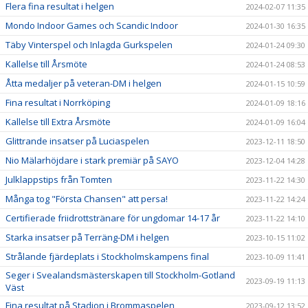
Flera fina resultat i helgen
2024-02-07 11:35
Mondo Indoor Games och Scandic Indoor
2024-01-30 16:35
Täby Vinterspel och Inlagda Gurkspelen
2024-01-24 09:30
Kallelse till Årsmöte
2024-01-24 08:53
Åtta medaljer på veteran-DM i helgen
2024-01-15 10:59
Fina resultat i Norrköping
2024-01-09 18:16
Kallelse till Extra Årsmöte
2024-01-09 16:04
Glittrande insatser på Luciaspelen
2023-12-11 18:50
Nio Mälarhöjdare i stark premiär på SAYO
2023-12-04 14:28
Julklappstips från Tomten
2023-11-22 14:30
Många tog "Första Chansen" att persa!
2023-11-22 14:24
Certifierade friidrottstränare för ungdomar 14-17 år
2023-11-22 14:10
Starka insatser på Terräng-DM i helgen
2023-10-15 11:02
Strålande fjärdeplats i Stockholmskampens final
2023-10-09 11:41
Seger i Svealandsmästerskapen till Stockholm-Gotland
2023-09-19 11:13
Väst
Fina resultat på Stadion i Brommaspelen
2023-09-12 13:52