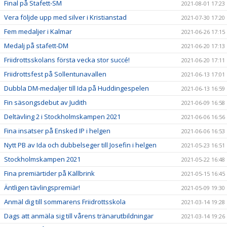
Final på Stafett-SM
2021-08-01 17:23
Vera följde upp med silver i Kristianstad
2021-07-30 17:20
Fem medaljer i Kalmar
2021-06-26 17:15
Medalj på stafett-DM
2021-06-20 17:13
Friidrottsskolans första vecka stor succé!
2021-06-20 17:11
Friidrottsfest på Sollentunavallen
2021-06-13 17:01
Dubbla DM-medaljer till Ida på Huddingespelen
2021-06-13 16:59
Fin säsongsdebut av Judith
2021-06-09 16:58
Deltävling 2 i Stockholmskampen 2021
2021-06-06 16:56
Fina insatser på Ensked IP i helgen
2021-06-06 16:53
Nytt PB av Ida och dubbelseger till Josefin i helgen
2021-05-23 16:51
Stockholmskampen 2021
2021-05-22 16:48
Fina premiärtider på Källbrink
2021-05-15 16:45
Äntligen tävlingspremiär!
2021-05-09 19:30
Anmäl dig till sommarens Friidrottsskola
2021-03-14 19:28
Dags att anmäla sig till vårens tränarutbildningar
2021-03-14 19:26