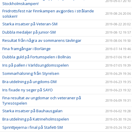
2019-09-07 20:10
Stockholmskampen!
Friidrottsfest när Finnkampen avgjordes i strålande
2019-08-26 20:06
solsken!
Starka insatser på Veteran-SM
2019-08-22 20:02
Dubbla medaljer på junior-SM
2019-08-12 19:57
Resultat från några av sommarens tävlingar
2019-08-06 19:50
Fina framgångar i Borlänge
2019-07-14 19:46
Dubbla guld på Fortumspelen i Bollnäs
2019-07-06 19:41
Iris på pallen i Världsungdomsspelen
2019-07-05 19:39
Sommarhälsning från Styrelsen
2019-06-29 19:36
Bra utdelning på ungdoms-DM
2019-06-23 19:35
Iris fixade ny seger på SAYO
2019-06-23 19:32
Fina resultat av ungdomar och veteraner på
2019-06-09 19:31
Tyresöspelen
Starka insatser på Bauhausgalan
2019-06-02 19:28
Bra utdelning på Katrineholmsspelen
2019-05-30 19:26
Sprinttjejerna i final på Stafett-SM
2019-05-26 19:22