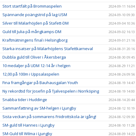
Stort startfält på Brommaspelen
2024-09-11 16:04
Spännande poängstrid på lag-USM
2024-09-10 09:30
Silver till Mälarhöjden på Stafett-DM
2024-09-04 10:36
Guld till Julia på mångkamps-DM
2024-09-02 16:13
Kraftmätningens final i Helsingborg
2024-09-01 21:16
Starka insatser på Mälarhöjdens Stafettkarneval
2024-08-31 20:16
Dubbla guld till Oliver i Åkersberga
2024-08-30 09:45
10 medaljer på UDM 12-14 år i helgen
2024-08-29 11:21
12,00 på 100m i Uppsalaspelen
2024-08-26 09:56
Fina framgångar på Bauhausgalan Youth
2024-08-19 14:47
Ny rekordtid för Josefin på Tjalvespelen i Norrköping
2024-08-19 14:00
Snabba tider i Huddinge
2024-08-14 20:44
Sammanfattning av SM-helgen i Ljungby
2024-08-12 10:19
Sista veckan på sommarens Friidrottskola är igång!
2024-08-12 09:30
SM-guld till Hannes i Ljungby
2024-08-10 11:28
SM-Guld till Wilma i Ljungby
2024-08-09 14:23