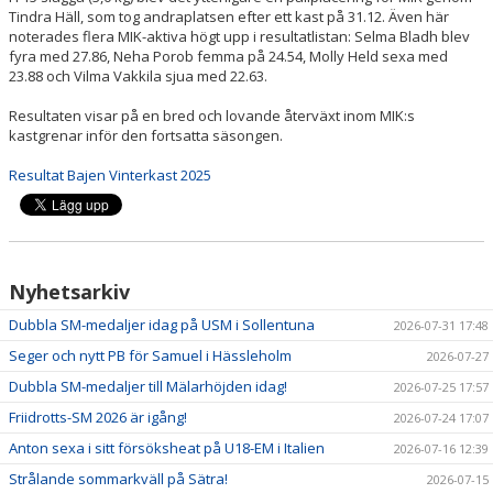
Tindra Häll, som tog andraplatsen efter ett kast på 31.12. Även här
noterades flera MIK-aktiva högt upp i resultatlistan: Selma Bladh blev
fyra med 27.86, Neha Porob femma på 24.54, Molly Held sexa med
23.88 och Vilma Vakkila sjua med 22.63.
Resultaten visar på en bred och lovande återväxt inom MIK:s
kastgrenar inför den fortsatta säsongen.
Resultat Bajen Vinterkast 2025
Nyhetsarkiv
Dubbla SM-medaljer idag på USM i Sollentuna
2026-07-31 17:48
Seger och nytt PB för Samuel i Hässleholm
2026-07-27
Dubbla SM-medaljer till Mälarhöjden idag!
2026-07-25 17:57
Friidrotts-SM 2026 är igång!
2026-07-24 17:07
Anton sexa i sitt försöksheat på U18-EM i Italien
2026-07-16 12:39
Strålande sommarkväll på Sätra!
2026-07-15