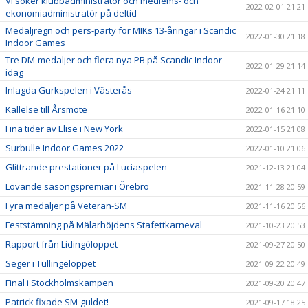
Vi söker klubbadministratör och medlems- och
2022-02-01 21:21
ekonomiadministratör på deltid
Medaljregn och pers-party för MIKs 13-åringar i Scandic
2022-01-30 21:18
Indoor Games
Tre DM-medaljer och flera nya PB på Scandic Indoor
2022-01-29 21:14
idag
Inlagda Gurkspelen i Västerås
2022-01-24 21:11
Kallelse till Årsmöte
2022-01-16 21:10
Fina tider av Elise i New York
2022-01-15 21:08
Surbulle Indoor Games 2022
2022-01-10 21:06
Glittrande prestationer på Luciaspelen
2021-12-13 21:04
Lovande säsongspremiär i Örebro
2021-11-28 20:59
Fyra medaljer på Veteran-SM
2021-11-16 20:56
Feststämning på Mälarhöjdens Stafettkarneval
2021-10-23 20:53
Rapport från Lidingöloppet
2021-09-27 20:50
Seger i Tullingeloppet
2021-09-22 20:49
Final i Stockholmskampen
2021-09-20 20:47
Patrick fixade SM-guldet!
2021-09-17 18:25