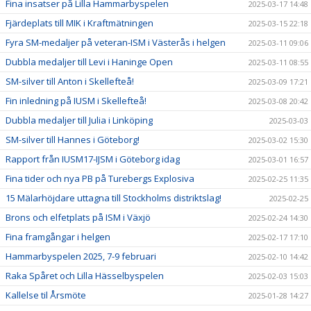
Fina insatser på Lilla Hammarbyspelen
2025-03-17 14:48
Fjärdeplats till MIK i Kraftmätningen
2025-03-15 22:18
Fyra SM-medaljer på veteran-ISM i Västerås i helgen
2025-03-11 09:06
Dubbla medaljer till Levi i Haninge Open
2025-03-11 08:55
SM-silver till Anton i Skellefteå!
2025-03-09 17:21
Fin inledning på IUSM i Skellefteå!
2025-03-08 20:42
Dubbla medaljer till Julia i Linköping
2025-03-03
SM-silver till Hannes i Göteborg!
2025-03-02 15:30
Rapport från IUSM17-IJSM i Göteborg idag
2025-03-01 16:57
Fina tider och nya PB på Turebergs Explosiva
2025-02-25 11:35
15 Mälarhöjdare uttagna till Stockholms distriktslag!
2025-02-25
Brons och elfetplats på ISM i Växjö
2025-02-24 14:30
Fina framgångar i helgen
2025-02-17 17:10
Hammarbyspelen 2025, 7-9 februari
2025-02-10 14:42
Raka Spåret och Lilla Hässelbyspelen
2025-02-03 15:03
Kallelse til Årsmöte
2025-01-28 14:27