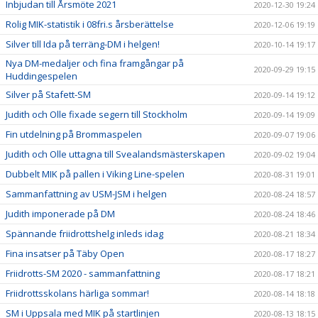
Inbjudan till Årsmöte 2021
2020-12-30 19:24
Rolig MIK-statistik i 08fri.s årsberättelse
2020-12-06 19:19
Silver till Ida på terräng-DM i helgen!
2020-10-14 19:17
Nya DM-medaljer och fina framgångar på
2020-09-29 19:15
Huddingespelen
Silver på Stafett-SM
2020-09-14 19:12
Judith och Olle fixade segern till Stockholm
2020-09-14 19:09
Fin utdelning på Brommaspelen
2020-09-07 19:06
Judith och Olle uttagna till Svealandsmästerskapen
2020-09-02 19:04
Dubbelt MIK på pallen i Viking Line-spelen
2020-08-31 19:01
Sammanfattning av USM-JSM i helgen
2020-08-24 18:57
Judith imponerade på DM
2020-08-24 18:46
Spännande friidrottshelg inleds idag
2020-08-21 18:34
Fina insatser på Täby Open
2020-08-17 18:27
Friidrotts-SM 2020 - sammanfattning
2020-08-17 18:21
Friidrottsskolans härliga sommar!
2020-08-14 18:18
SM i Uppsala med MIK på startlinjen
2020-08-13 18:15