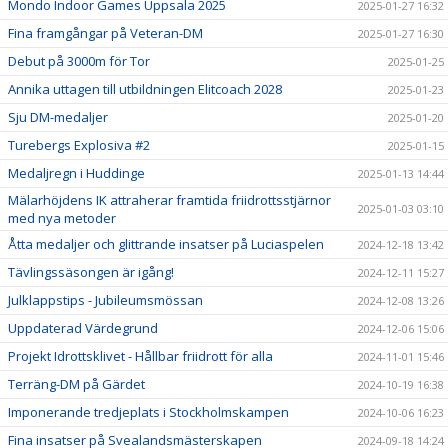
Mondo Indoor Games Uppsala 2025
2025-01-27 16:32
Fina framgångar på Veteran-DM
2025-01-27 16:30
Debut på 3000m för Tor
2025-01-25
Annika uttagen till utbildningen Elitcoach 2028
2025-01-23
Sju DM-medaljer
2025-01-20
Turebergs Explosiva #2
2025-01-15
Medaljregn i Huddinge
2025-01-13 14:44
Mälarhöjdens IK attraherar framtida friidrottsstjärnor
2025-01-03 03:10
med nya metoder
Åtta medaljer och glittrande insatser på Luciaspelen
2024-12-18 13:42
Tävlingssäsongen är igång!
2024-12-11 15:27
Julklappstips - Jubileumsmössan
2024-12-08 13:26
Uppdaterad Värdegrund
2024-12-06 15:06
Projekt Idrottsklivet - Hållbar friidrott för alla
2024-11-01 15:46
Terräng-DM på Gärdet
2024-10-19 16:38
Imponerande tredjeplats i Stockholmskampen
2024-10-06 16:23
Fina insatser på Svealandsmästerskapen
2024-09-18 14:24