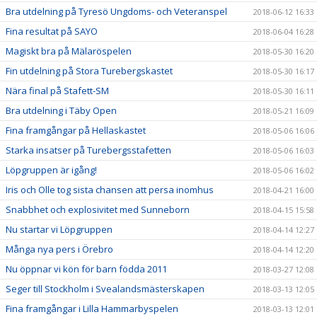
Bra utdelning på Tyresö Ungdoms- och Veteranspel
2018-06-12 16:33
Fina resultat på SAYO
2018-06-04 16:28
Magiskt bra på Mälaröspelen
2018-05-30 16:20
Fin utdelning på Stora Turebergskastet
2018-05-30 16:17
Nära final på Stafett-SM
2018-05-30 16:11
Bra utdelning i Täby Open
2018-05-21 16:09
Fina framgångar på Hellaskastet
2018-05-06 16:06
Starka insatser på Turebergsstafetten
2018-05-06 16:03
Löpgruppen är igång!
2018-05-06 16:02
Iris och Olle tog sista chansen att persa inomhus
2018-04-21 16:00
Snabbhet och explosivitet med Sunneborn
2018-04-15 15:58
Nu startar vi Löpgruppen
2018-04-14 12:27
Många nya pers i Örebro
2018-04-14 12:20
Nu öppnar vi kön för barn födda 2011
2018-03-27 12:08
Seger till Stockholm i Svealandsmästerskapen
2018-03-13 12:05
Fina framgångar i Lilla Hammarbyspelen
2018-03-13 12:01