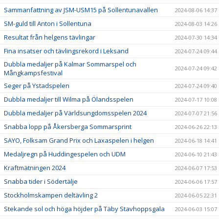
Sammanfattning av JSM-USM15 på Sollentunavallen
2024-08-06 14:37
SM-guld till Anton i Sollentuna
2024-08-03 14:26
Resultat från helgens tävlingar
2024-07-30 14:34
Fina insatser och tävlingsrekord i Leksand
2024-07-24 09:44
Dubbla medaljer på Kalmar Sommarspel och
2024-07-24 09:42
Mångkampsfestival
Seger på Ystadspelen
2024-07-24 09:40
Dubbla medaljer till Wilma på Ölandsspelen
2024-07-17 10:08
Dubbla medaljer på Världsungdomsspelen 2024
2024-07-07 21:56
Snabba lopp på Åkersberga Sommarsprint
2024-06-26 22:13
SAYO, Folksam Grand Prix och Laxaspelen i helgen
2024-06-18 14:41
Medaljregn på Huddingespelen och UDM
2024-06-10 21:43
Kraftmätningen 2024
2024-06-07 17:53
Snabba tider i Södertälje
2024-06-06 17:57
Stockholmskampen deltävling 2
2024-06-05 22:31
Stekande sol och höga höjder på Täby Stavhoppsgala
2024-06-03 15:07