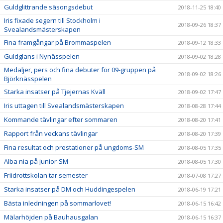
Guldglittrande säsongsdebut
2018-11-25 18:40
Iris fixade segern till Stockholm i
2018-09-26 18:37
Svealandsmästerskapen
Fina framgångar på Brommaspelen
2018-09-12 18:33
Guldglans i Nynässpelen
2018-09-02 18:28
Medaljer, pers och fina debuter för 09-gruppen på
2018-09-02 18:26
Björknässpelen
Starka insatser på Tjejernas Kväll
2018-09-02 17:47
Iris uttagen till Svealandsmästerskapen
2018-08-28 17:44
Kommande tävlingar efter sommaren
2018-08-20 17:41
Rapport från veckans tävlingar
2018-08-20 17:39
Fina resultat och prestationer på ungdoms-SM
2018-08-05 17:35
Alba nia på junior-SM
2018-08-05 17:30
Friidrottskolan tar semester
2018-07-08 17:27
Starka insatser på DM och Huddingespelen
2018-06-19 17:21
Bästa inledningen på sommarlovet!
2018-06-15 16:42
Mälarhöjden på Bauhausgalan
2018-06-15 16:37