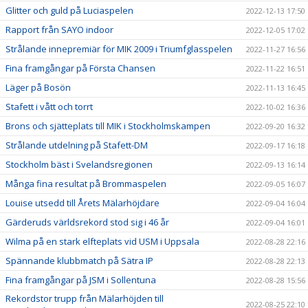
Glitter och guld på Luciaspelen
2022-12-13 17:50
Rapport från SAYO indoor
2022-12-05 17:02
Strålande innepremiär för MIK 2009 i Triumfglasspelen
2022-11-27 16:56
Fina framgångar på Första Chansen
2022-11-22 16:51
Läger på Bosön
2022-11-13 16:45
Stafett i vått och torrt
2022-10-02 16:36
Brons och sjätteplats till MIK i Stockholmskampen
2022-09-20 16:32
Strålande utdelning på Stafett-DM
2022-09-17 16:18
Stockholm bäst i Svelandsregionen
2022-09-13 16:14
Många fina resultat på Brommaspelen
2022-09-05 16:07
Louise utsedd till Årets Mälarhöjdare
2022-09-04 16:04
Gärderuds världsrekord stod sig i 46 år
2022-09-04 16:01
Wilma på en stark elfteplats vid USM i Uppsala
2022-08-28 22:16
Spännande klubbmatch på Sätra IP
2022-08-28 22:13
Fina framgångar på JSM i Sollentuna
2022-08-28 15:56
Rekordstor trupp från Mälarhöjden till
2022-08-25 22:10