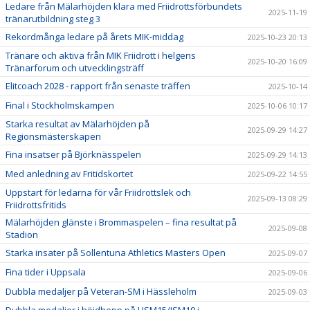
Ledare från Mälarhöjden klara med Friidrottsförbundets
2025-11-19
tränarutbildning steg 3
Rekordmånga ledare på årets MIK-middag
2025-10-23 20:13
Tränare och aktiva från MIK Friidrott i helgens
2025-10-20 16:09
Tränarforum och utvecklingsträff
Elitcoach 2028 - rapport från senaste träffen
2025-10-14
Final i Stockholmskampen
2025-10-06 10:17
Starka resultat av Mälarhöjden på
2025-09-29 14:27
Regionsmästerskapen
Fina insatser på Björknässpelen
2025-09-29 14:13
Med anledning av Fritidskortet
2025-09-22 14:55
Uppstart för ledarna för vår Friidrottslek och
2025-09-13 08:29
Friidrottsfritids
Mälarhöjden glänste i Brommaspelen – fina resultat på
2025-09-08
Stadion
Starka insater på Sollentuna Athletics Masters Open
2025-09-07
Fina tider i Uppsala
2025-09-06
Dubbla medaljer på Veteran-SM i Hässleholm
2025-09-03
Dubbla medaljer i höjdhopp på USM15/JSM19 i