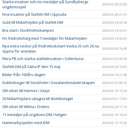
Starka insatser och nio medaljer på Sundbybergs
2024-05-28 22:00
ungdomsspel
Fina insatser på Stafett-SM i Uppsala
2024-05-28 21:51
Guld till Mälarhöjden på Stafett-DM
2024-05-16 22:55
Bra start i Stockholmskampen
2024-05-16 22:31
Fin friidrottshelg med 7 medaljer för Mälarhöjden
2024-05-13 09:23
Nya extra veckor på friidrottsskolan! Vecka 25 och 26 nu
2024-05-06 16:49
öppna för anmälan.
Flera PB och starka stafettinsatser i Sollentuna
2024-05-05 20:59
Stafett-DM på Sätra IP den 15 maj
2024-04-29 15:05
Bilder från 100års-dagen
2024-04-16 21:58
Dubbelseger till Stockholm i Svealandsmästerskapen
2024-03-21 08:22
SM-silver till Hannes i Växjö
2024-03-10 15:36
20 Mälarhöjdare uttagna till distriktslaget
2024-03-01 17:05
SM-silver till Wilma i Örebro
2024-02-24 17:15
11 medaljer på ungdoms-DM i helgen
2024-02-19 14:24
Hammarbyspelen med IDM
2024-02-12 15:52