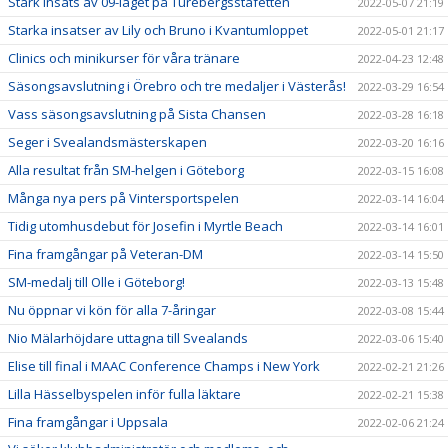
Stark insats av 09-laget på Turebergsstafetten
2022-05-07 21:19
Starka insatser av Lily och Bruno i Kvantumloppet
2022-05-01 21:17
Clinics och minikurser för våra tränare
2022-04-23 12:48
Säsongsavslutning i Örebro och tre medaljer i Västerås!
2022-03-29 16:54
Vass säsongsavslutning på Sista Chansen
2022-03-28 16:18
Seger i Svealandsmästerskapen
2022-03-20 16:16
Alla resultat från SM-helgen i Göteborg
2022-03-15 16:08
Många nya pers på Vintersportspelen
2022-03-14 16:04
Tidig utomhusdebut för Josefin i Myrtle Beach
2022-03-14 16:01
Fina framgångar på Veteran-DM
2022-03-14 15:50
SM-medalj till Olle i Göteborg!
2022-03-13 15:48
Nu öppnar vi kön för alla 7-åringar
2022-03-08 15:44
Nio Mälarhöjdare uttagna till Svealands
2022-03-06 15:40
Elise till final i MAAC Conference Champs i New York
2022-02-21 21:26
Lilla Hässelbyspelen inför fulla läktare
2022-02-21 15:38
Fina framgångar i Uppsala
2022-02-06 21:24