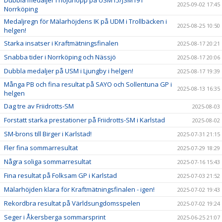
2025-09-02 17:45
Norrköping
Medaljregn för Mälarhöjdens IK på UDM i Trollbäcken i
2025-08-25 10:50
helgen!
Starka insatser i Kraftmätningsfinalen
2025-08-17 20:21
Snabba tider i Norrköping och Nässjö
2025-08-17 20:06
Dubbla medaljer på USM i Ljungby i helgen!
2025-08-17 19:39
Många PB och fina resultat på SAYO och Sollentuna GP i
2025-08-13 16:35
helgen
Dag tre av Friidrotts-SM
2025-08-03
Forstatt starka prestationer på Friidrotts-SM i Karlstad
2025-08-02
SM-brons till Birger i Karlstad!
2025-07-31 21:15
Fler fina sommarresultat
2025-07-29 18:29
Några soliga sommarresultat
2025-07-16 15:43
Fina resultat på Folksam GP i Karlstad
2025-07-03 21:52
Mälarhöjden klara för Kraftmätningsfinalen - igen!
2025-07-02 19:43
Rekordbra resultat på Världsungdomsspelen
2025-07-02 19:24
Seger i Åkersberga sommarsprint
2025-06-25 21:07