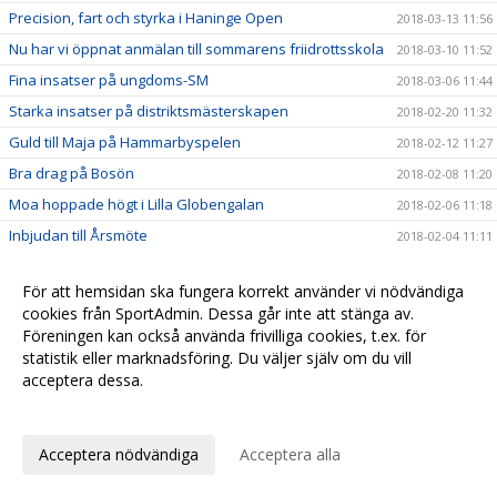
Precision, fart och styrka i Haninge Open
2018-03-13 11:56
Nu har vi öppnat anmälan till sommarens friidrottsskola
2018-03-10 11:52
Fina insatser på ungdoms-SM
2018-03-06 11:44
Starka insatser på distriktsmästerskapen
2018-02-20 11:32
Guld till Maja på Hammarbyspelen
2018-02-12 11:27
Bra drag på Bosön
2018-02-08 11:20
Moa hoppade högt i Lilla Globengalan
2018-02-06 11:18
Inbjudan till Årsmöte
2018-02-04 11:11
Bra utdelning i Västerås i helgen
2018-02-01 11:07
För att hemsidan ska fungera korrekt använder vi nödvändiga
Fina insatser på Scandic Indoor
2018-02-01 11:00
cookies från SportAdmin. Dessa går inte att stänga av.
Resultat från Täby Vinterspel
2018-01-26 10:57
Föreningen kan också använda frivilliga cookies, t.ex. för
statistik eller marknadsföring. Du väljer själv om du vill
Glitter och guld på Luciaspelen
2017-12-13 10:29
acceptera dessa.
Tävlingsrekord igen för Tor
2017-12-07 10:26
Anpassa dina val
Tävlingsrekord och guld i Örebro
2017-11-28 10:24
Många tog första chansen att persa!
Acceptera nödvändiga
Acceptera alla
2017-11-21 09:50
Fina framgångar i Tullingeloppet
2017-10-05 09:46