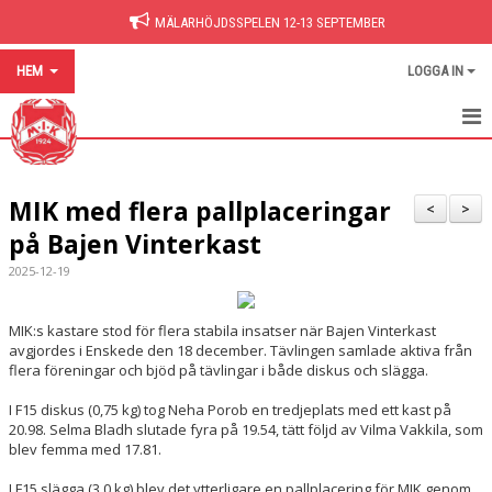
MÄLARHÖJDSSPELEN 12-13 SEPTEMBER
HEM
LOGGA IN
HEM
MIK med flera pallplaceringar
NYHETER
<
>
på Bajen Vinterkast
BILDGALLERI
2025-12-19
DOKUMENT
MIK:s kastare stod för flera stabila insatser när Bajen Vinterkast
HITTA PÅ SIDAN
avgjordes i Enskede den 18 december. Tävlingen samlade aktiva från
flera föreningar och bjöd på tävlingar i både diskus och slägga.
I F15 diskus (0,75 kg) tog Neha Porob en tredjeplats med ett kast på
20.98. Selma Bladh slutade fyra på 19.54, tätt följd av Vilma Vakkila, som
blev femma med 17.81.
I F15 slägga (3,0 kg) blev det ytterligare en pallplacering för MIK genom