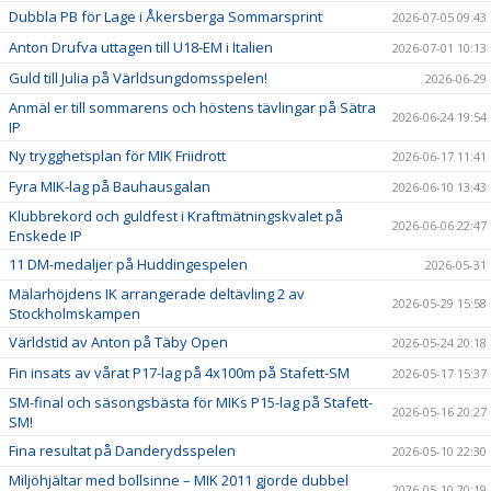
Dubbla PB för Lage i Åkersberga Sommarsprint
2026-07-05 09:43
Anton Drufva uttagen till U18-EM i Italien
2026-07-01 10:13
Guld till Julia på Världsungdomsspelen!
2026-06-29
Anmäl er till sommarens och höstens tävlingar på Sätra
2026-06-24 19:54
IP
Ny trygghetsplan för MIK Friidrott
2026-06-17 11:41
Fyra MIK-lag på Bauhausgalan
2026-06-10 13:43
Klubbrekord och guldfest i Kraftmätningskvalet på
2026-06-06 22:47
Enskede IP
11 DM-medaljer på Huddingespelen
2026-05-31
Mälarhöjdens IK arrangerade deltävling 2 av
2026-05-29 15:58
Stockholmskampen
Världstid av Anton på Täby Open
2026-05-24 20:18
Fin insats av vårat P17-lag på 4x100m på Stafett-SM
2026-05-17 15:37
SM-final och säsongsbästa för MIKs P15-lag på Stafett-
2026-05-16 20:27
SM!
Fina resultat på Danderydsspelen
2026-05-10 22:30
Miljöhjältar med bollsinne – MIK 2011 gjorde dubbel
2026-05-10 20:19