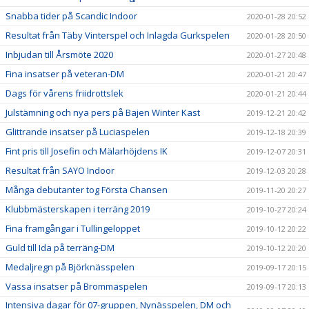
Snabba tider på Scandic Indoor
2020-01-28 20:52
Resultat från Täby Vinterspel och Inlagda Gurkspelen
2020-01-28 20:50
Inbjudan till Årsmöte 2020
2020-01-27 20:48
Fina insatser på veteran-DM
2020-01-21 20:47
Dags för vårens friidrottslek
2020-01-21 20:44
Julstämning och nya pers på Bajen Winter Kast
2019-12-21 20:42
Glittrande insatser på Luciaspelen
2019-12-18 20:39
Fint pris till Josefin och Mälarhöjdens IK
2019-12-07 20:31
Resultat från SAYO Indoor
2019-12-03 20:28
Många debutanter tog Första Chansen
2019-11-20 20:27
Klubbmästerskapen i terräng 2019
2019-10-27 20:24
Fina framgångar i Tullingeloppet
2019-10-12 20:22
Guld till Ida på terräng-DM
2019-10-12 20:20
Medaljregn på Björknässpelen
2019-09-17 20:15
Vassa insatser på Brommaspelen
2019-09-17 20:13
Intensiva dagar för 07-gruppen, Nynässpelen, DM och