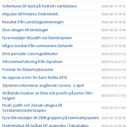
Sollentuna GP bjöd på friidrott i världsklass
2020-08-11 18:12
Inbjudan till höstens Friidrottslek
2020-08-10 18:10
Resultat från Landslagsutmaningen
2020-08-10 18:08
Elise uttagen till landslaget
2020-08-06 15:49
Fyra medaljer till Judith vid Ölandsspelen
2020-07-15 15:47
Några resultat från sommarens tävlande
2020-07-13 15:42
Elise persade i säsongsdebuten
2020-06-07 21:26
Vårsommarhälsning från Styrelsen
2020-05-24 21:22
Premiär för Mälarhöjdskastet
2020-05-05 21:19
Nu öppnar vi kön för barn födda 2013
2020-04-10 21:13
Styrelsen informerar angående Corona - 2 april
2020-04-02 21:16
Strålande insatser av Elise och Josefin på junior-SM i
2020-03-01 21:05
helgen!
Noah, Judith och Zeinab uttagna till
2020-02-22 21:02
Svealandsmästerskapen
Fyra DM-medaljer till 2008-gruppen på Hammarbyspelen
2020-02-18 20:59
Friidrottsfest då Spåret GP avgjordes i Sätrahallen
2020-02-12 20:54