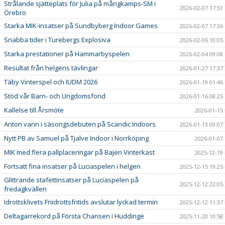
Strålande sjätteplats för Julia på mångkamps-SM i
2026-02-07 17:51
Örebro
Starka MIK-insatser på Sundbyberg Indoor Games
2026-02-07 17:36
Snabba tider i Turebergs Explosiva
2026-02-06 10:05
Starka prestationer på Hammarbyspelen
2026-02-04 09:08
Resultat från helgens tävlingar
2026-01-27 17:37
Täby Vinterspel och IUDM 2026
2026-01-19 01:46
Stöd vår Barn- och Ungdomsfond
2026-01-16 08:25
Kallelse till Årsmöte
2026-01-15
Anton vann i säsongsdebuten på Scandic Indoors
2026-01-13 09:07
Nytt PB av Samuel på Tjalve Indoor i Norrköping
2026-01-07
MIK med flera pallplaceringar på Bajen Vinterkast
2025-12-19
Fortsatt fina insatser på Luciaspelen i helgen
2025-12-15 19:25
Glittrande stafettinsatser på Luciaspelen på
2025-12-12 22:05
fredagkvällen
Idrottsklivets Friidrottsfritids avslutar lyckad termin
2025-12-12 11:37
Deltagarrekord på Första Chansen i Huddinge
2025-11-20 10:58