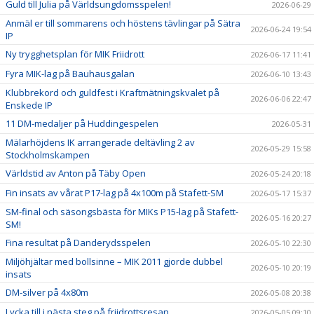
Guld till Julia på Världsungdomsspelen!
2026-06-29
Anmäl er till sommarens och höstens tävlingar på Sätra
2026-06-24 19:54
IP
Ny trygghetsplan för MIK Friidrott
2026-06-17 11:41
Fyra MIK-lag på Bauhausgalan
2026-06-10 13:43
Klubbrekord och guldfest i Kraftmätningskvalet på
2026-06-06 22:47
Enskede IP
11 DM-medaljer på Huddingespelen
2026-05-31
Mälarhöjdens IK arrangerade deltävling 2 av
2026-05-29 15:58
Stockholmskampen
Världstid av Anton på Täby Open
2026-05-24 20:18
Fin insats av vårat P17-lag på 4x100m på Stafett-SM
2026-05-17 15:37
SM-final och säsongsbästa för MIKs P15-lag på Stafett-
2026-05-16 20:27
SM!
Fina resultat på Danderydsspelen
2026-05-10 22:30
Miljöhjältar med bollsinne – MIK 2011 gjorde dubbel
2026-05-10 20:19
insats
DM-silver på 4x80m
2026-05-08 20:38
Lycka till i nästa steg på friidrottsresan
2026-05-05 09:10