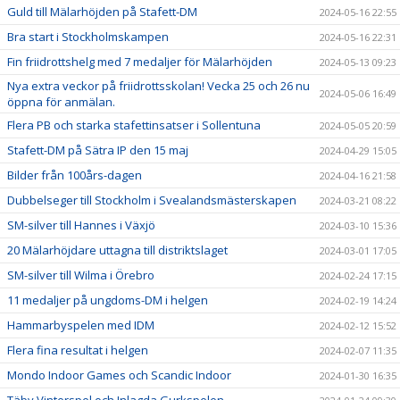
Guld till Mälarhöjden på Stafett-DM
2024-05-16 22:55
Bra start i Stockholmskampen
2024-05-16 22:31
Fin friidrottshelg med 7 medaljer för Mälarhöjden
2024-05-13 09:23
Nya extra veckor på friidrottsskolan! Vecka 25 och 26 nu
2024-05-06 16:49
öppna för anmälan.
Flera PB och starka stafettinsatser i Sollentuna
2024-05-05 20:59
Stafett-DM på Sätra IP den 15 maj
2024-04-29 15:05
Bilder från 100års-dagen
2024-04-16 21:58
Dubbelseger till Stockholm i Svealandsmästerskapen
2024-03-21 08:22
SM-silver till Hannes i Växjö
2024-03-10 15:36
20 Mälarhöjdare uttagna till distriktslaget
2024-03-01 17:05
SM-silver till Wilma i Örebro
2024-02-24 17:15
11 medaljer på ungdoms-DM i helgen
2024-02-19 14:24
Hammarbyspelen med IDM
2024-02-12 15:52
Flera fina resultat i helgen
2024-02-07 11:35
Mondo Indoor Games och Scandic Indoor
2024-01-30 16:35
Täby Vinterspel och Inlagda Gurkspelen