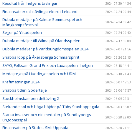
Resultat från helgens tävlingar
2024-07-30 14:34
Fina insatser och tävlingsrekord i Leksand
2024-07-24 09:44
Dubbla medaljer på Kalmar Sommarspel och
2024-07-24 09:42
Mångkampsfestival
Seger på Ystadspelen
2024-07-24 09:40
Dubbla medaljer till Wilma på Ölandsspelen
2024-07-17 10:08
Dubbla medaljer på Världsungdomsspelen 2024
2024-07-07 21:56
Snabba lopp på Åkersberga Sommarsprint
2024-06-26 22:13
SAYO, Folksam Grand Prix och Laxaspelen i helgen
2024-06-18 14:41
Medaljregn på Huddingespelen och UDM
2024-06-10 21:43
Kraftmätningen 2024
2024-06-07 17:53
Snabba tider i Södertälje
2024-06-06 17:57
Stockholmskampen deltävling 2
2024-06-05 22:31
Stekande sol och höga höjder på Täby Stavhoppsgala
2024-06-03 15:07
Starka insatser och nio medaljer på Sundbybergs
2024-05-28 22:00
ungdomsspel
Fina insatser på Stafett-SM i Uppsala
2024-05-28 21:51