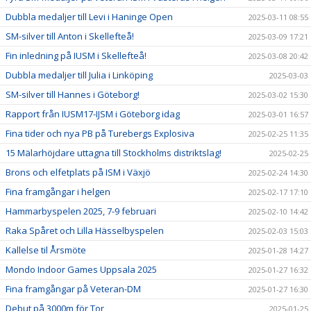
Dubbla medaljer till Levi i Haninge Open
2025-03-11 08:55
SM-silver till Anton i Skellefteå!
2025-03-09 17:21
Fin inledning på IUSM i Skellefteå!
2025-03-08 20:42
Dubbla medaljer till Julia i Linköping
2025-03-03
SM-silver till Hannes i Göteborg!
2025-03-02 15:30
Rapport från IUSM17-IJSM i Göteborg idag
2025-03-01 16:57
Fina tider och nya PB på Turebergs Explosiva
2025-02-25 11:35
15 Mälarhöjdare uttagna till Stockholms distriktslag!
2025-02-25
Brons och elfetplats på ISM i Växjö
2025-02-24 14:30
Fina framgångar i helgen
2025-02-17 17:10
Hammarbyspelen 2025, 7-9 februari
2025-02-10 14:42
Raka Spåret och Lilla Hässelbyspelen
2025-02-03 15:03
Kallelse til Årsmöte
2025-01-28 14:27
Mondo Indoor Games Uppsala 2025
2025-01-27 16:32
Fina framgångar på Veteran-DM
2025-01-27 16:30
Debut på 3000m för Tor
2025-01-25