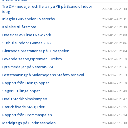
Tre DM-medaljer och flera nya PB på Scandic Indoor
2022-01-29 21:14
idag
Inlagda Gurkspelen i Västerås
2022-01-24 21:11
Kallelse till Årsmöte
2022-01-16 21:10
Fina tider av Elise i New York
2022-01-15 21:08
Surbulle Indoor Games 2022
2022-01-10 21:06
Glittrande prestationer på Luciaspelen
2021-12-13 21:04
Lovande säsongspremiär i Örebro
2021-11-28 20:59
Fyra medaljer på Veteran-SM
2021-11-16 20:56
Feststämning på Mälarhöjdens Stafettkarneval
2021-10-23 20:53
Rapport från Lidingöloppet
2021-09-27 20:50
Seger i Tullingeloppet
2021-09-22 20:49
Final i Stockholmskampen
2021-09-20 20:47
Patrick fixade SM-guldet!
2021-09-17 18:25
Rapport från Brommaspelen
2021-09-17 18:24
Medaljregn på Björknässpelen!
2021-09-16 18:18