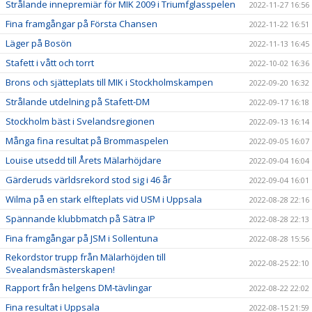
Strålande innepremiär för MIK 2009 i Triumfglasspelen
2022-11-27 16:56
Fina framgångar på Första Chansen
2022-11-22 16:51
Läger på Bosön
2022-11-13 16:45
Stafett i vått och torrt
2022-10-02 16:36
Brons och sjätteplats till MIK i Stockholmskampen
2022-09-20 16:32
Strålande utdelning på Stafett-DM
2022-09-17 16:18
Stockholm bäst i Svelandsregionen
2022-09-13 16:14
Många fina resultat på Brommaspelen
2022-09-05 16:07
Louise utsedd till Årets Mälarhöjdare
2022-09-04 16:04
Gärderuds världsrekord stod sig i 46 år
2022-09-04 16:01
Wilma på en stark elfteplats vid USM i Uppsala
2022-08-28 22:16
Spännande klubbmatch på Sätra IP
2022-08-28 22:13
Fina framgångar på JSM i Sollentuna
2022-08-28 15:56
Rekordstor trupp från Mälarhöjden till
2022-08-25 22:10
Svealandsmästerskapen!
Rapport från helgens DM-tävlingar
2022-08-22 22:02
Fina resultat i Uppsala
2022-08-15 21:59