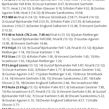
Björkander Fell 8.94, 3) Oscar Karlsten 9.07, 6) Vincent Gerholm
10.71, Heat 2 (14.12): 3) Allan Glauser 9.18, 5) Robin Palm 9.32, 8) Gustav
Aguren 9.98, Heat 3 (14.12): 8) Shivam Sanikommu 10.58;
P13 800 m
Final A (14.12): 7) Bruce Strömbäck 2:58.71, Final B (14.12):
2) Gustaf Björkander Fell 2:53.35, 3) Robin Palm 2:57.39, 4) Sebastian
Gestner 2:59.27, 6) Dexter Englund Sällström 3:12.48, 7) Vincent Gerholm
3:13.32;
P13 60 m häck (76.2 cm, 7.65 m)
Final A (13.12): 6) Julian Reitberger
13.12, Gustaf Björkander Fell DNF, Final B (13.12): 7) Gustav Aguren
13.85, 8) Vincent Gerholm 14.46;
P13 Höjd
(13.12): 9) Gustaf Björkander Fell 1.28, Final B (13.12): 8) Julian
Reitberger 1.18, 10) Oscar Karlsten 1.18;
P13 Stav
(13.12): 4) Robin Palm 1.95, 9) Vincent Gerholm 1.65, 13) Rio
Israelsson 1.50, 14) Julian Reitberger 1.20;
P13 Längd (zon)
(13.12): 14) Gustaf Björkander Fell 3.87, Final B (13.12):
1) Oscar Karlsten 4.02, 3) Robin Palm 3.77, 4) Sebastian Gestner 3.62,
9) Gustav Aguren 3.47, 11) Julian Reitberger 3.42, 13) Bruce Strömbäck
3.14, 14) Vincent Gerholm 3.06, 15) Shivam Sanikommu 2.87, 16) Kalle
Olsson 2.76, 18) Dexter Englund Sällström 2.66, Rio Israelsson NM;
P13 Kula (3.0 kg)
(13.12): 4) Robin Palm 8.57, 6) Sebastian Gestner 7.85,
13) Rio Israelsson 6.37, Final B (13.12): 3) Vincent Gerholm 5.83, 4) Gustaf
Björkander Fell 5.62, 7) Oscar Karlsten 5.40, 8) Shivam Sanikommu 5.22,
9) Gustav Aguren 5.10, 10) Dexter Englund Sällström 4.57, 11) Kalle
Olsson 3.71;
F13 60 m
Heat 1 (14.12): 5) Ester Roman 9.69, Heat 2 (14.12): 7) Alicia