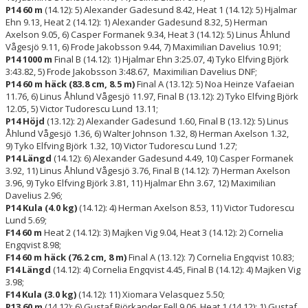
P14 60 m
(14.12): 5) Alexander Gadesund 8.42, Heat 1 (14.12): 5) Hjalmar
Ehn 9.13, Heat 2 (14.12): 1) Alexander Gadesund 8.32, 5) Herman
Axelson 9.05, 6) Casper Formanek 9.34, Heat 3 (14.12): 5) Linus Åhlund
Vågesjö 9.11, 6) Frode Jakobsson 9.44, 7) Maximilian Davelius 10.91;
P14 1000 m
Final B (14.12): 1) Hjalmar Ehn 3:25.07, 4) Tyko Elfving Björk
3:43.82, 5) Frode Jakobsson 3:48.67, Maximilian Davelius DNF;
P14 60 m häck (83.8 cm, 8.5 m)
Final A (13.12): 5) Noa Heinze Vafaeian
11.76, 6) Linus Åhlund Vågesjö 11.97, Final B (13.12): 2) Tyko Elfving Björk
12.05, 5) Victor Tudorescu Lund 13.11;
P14 Höjd
(13.12): 2) Alexander Gadesund 1.60, Final B (13.12): 5) Linus
Åhlund Vågesjö 1.36, 6) Walter Johnson 1.32, 8) Herman Axelson 1.32,
9) Tyko Elfving Björk 1.32, 10) Victor Tudorescu Lund 1.27;
P14 Längd
(14.12): 6) Alexander Gadesund 4.49, 10) Casper Formanek
3.92, 11) Linus Åhlund Vågesjö 3.76, Final B (14.12): 7) Herman Axelson
3.96, 9) Tyko Elfving Björk 3.81, 11) Hjalmar Ehn 3.67, 12) Maximilian
Davelius 2.96;
P14 Kula (4.0 kg)
(14.12): 4) Herman Axelson 8.53, 11) Victor Tudorescu
Lund 5.69;
F14 60 m
Heat 2 (14.12): 3) Majken Vig 9.04, Heat 3 (14.12): 2) Cornelia
Engqvist 8.98;
F14 60 m häck (76.2 cm, 8 m)
Final A (13.12): 7) Cornelia Engqvist 10.83;
F14 Längd
(14.12): 4) Cornelia Engqvist 4.45, Final B (14.12): 4) Majken Vig
3.98;
F14 Kula (3.0 kg)
(14.12): 11) Xiomara Velasquez 5.50;
P13 60 m
(14.12): 6) Gustaf Björkander Fell 9.06, Heat 1 (14.12): 1) Gustaf