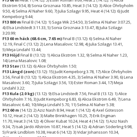
Ekström 9.54, 8) Sonia Groznaia 10.85, Heat 3 (14.12): 3) Alice Öhrbyholm
9.50, 4) Selma Al Naher 9.60, 7) Julia Szilagyi 9.95, Heat 4 (14.12): 6) Judit
Kempeborg 9.44;
F13 800 m
Final B (14.12): 1) Saga Wik 2:54.50, 3) Selma Al Naher 3:07.25,
4) Elsa Lindstedt 3:11.33, 5) Sonia Groznaia 3:13.47, 8) Julia Szilagyi
3:20.99;
F13 60 m häck (68.6 cm, 7.65 m)
Final B (13.12): 6) Selma Al Naher
12.19, Final C (13.12): 2) Lena Masalovic 12.98, 4) Julia Szilagyi 13.41,
5) Meja Lindahl 13.44;
F13 Höjd
Final B (13.12): 1) Alicia Ekström 1.32, 9) Selma Al Naher 1.23,
14) Lena Masalovic 1.08;
F13 Stav
(13.12): 6) Alice Öhrbyholm 1.50;
F13 Längd (zon)
(13.12): 15) Judit Kempeborg 3.78, 17) Alice Öhrbyholm
3.56, Final B (13.12): 1) Alicia Ekström 4.35, 3) Selma Al Naher 3.90, 6) Lena
Masalovic 3.60, 7) Julia Szilagyi 3.56, 13) Ester Roman 3.44, 17) Meja
Lindahl 3.22;
F13 Kula (2.0 kg)
(13.12): 9) Elsa Lindstedt 7.56, Final B (13.12): 1) Alice
Öhrbyholm 7.16, 3) Judit Kempeborg 6.83, 6) Alicia Ekström 6.49, 7) Lena
Masalovic 6.40, 10) Meja Lindahl 5.70, 11) Selma Al Naher 5.38;
P12 60 m
(14.12): 2) Aziz Nash 8.94, Heat 1 (14.12): 4) Axel Götesson
10.12, Heat 2 (14.12): 3) Malte Brinkhagen 10.25, 7) Erik Engman
11.70, Heat 3 (14.12): 4) Oliver Kubat 10.24, Heat 4 (14.12): 1) Aziz Nash
9.34, 7) Isak Järdö Allström 10.87, Heat 5 (14.12): 4) Adrian Söderling 9.98,
5) Frank Lindblom 10.38, Heat 6 (14.12): 3) Vidar Johansson 10.34,