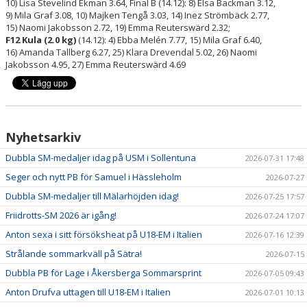
10) Lisa Stevelind Ekman 3.64, Final B (14.12): 8) Elsa Backman 3.12,
9) Mila Graf 3.08, 10) Majken Tengå 3.03, 14) Inez Strömbäck 2.77,
15) Naomi Jakobsson 2.72, 19) Emma Reuterswärd 2.32;
F12 Kula (2.0 kg)
(14.12): 4) Ebba Melén 7.77, 15) Mila Graf 6.40,
16) Amanda Tallberg 6.27, 25) Klara Drevendal 5.02, 26) Naomi
Jakobsson 4.95, 27) Emma Reuterswärd 4.69
Nyhetsarkiv
Dubbla SM-medaljer idag på USM i Sollentuna
2026-07-31 17:48
Seger och nytt PB för Samuel i Hässleholm
2026-07-27
Dubbla SM-medaljer till Mälarhöjden idag!
2026-07-25 17:57
Friidrotts-SM 2026 är igång!
2026-07-24 17:07
Anton sexa i sitt försöksheat på U18-EM i Italien
2026-07-16 12:39
Strålande sommarkväll på Sätra!
2026-07-15
Dubbla PB för Lage i Åkersberga Sommarsprint
2026-07-05 09:43
Anton Drufva uttagen till U18-EM i Italien
2026-07-01 10:13