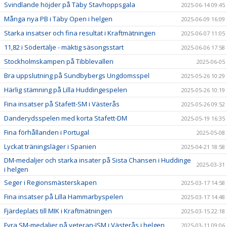
Svindlande höjder på Täby Stavhoppsgala
2025-06-14 09:45
Många nya PB i Täby Open i helgen
2025-06-09 16:09
Starka insatser och fina resultat i Kraftmätningen
2025-06-07 11:05
11,82 i Södertälje - mäktig säsongsstart
2025-06-06 17:58
Stockholmskampen på Tibblevallen
2025-06-05
Bra uppslutning på Sundbybergs Ungdomsspel
2025-05-26 10:29
Härlig stämning på Lilla Huddingespelen
2025-05-26 10:19
Fina insatser på Stafett-SM i Västerås
2025-05-26 09:52
Danderydsspelen med korta Stafett-DM
2025-05-19 16:35
Fina förhållanden i Portugal
2025-05-08
Lyckat träningsläger i Spanien
2025-04-21 18:58
DM-medaljer och starka insater på Sista Chansen i Huddinge
2025-03-31
i helgen
Seger i Regionsmästerskapen
2025-03-17 14:58
Fina insatser på Lilla Hammarbyspelen
2025-03-17 14:48
Fjärdeplats till MIK i Kraftmätningen
2025-03-15 22:18
Fyra SM-medaljer på veteran-ISM i Västerås i helgen
2025-03-11 09:06