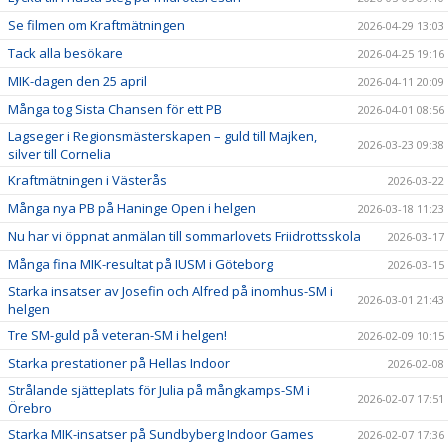
Se filmen om Kraftmätningen
2026-04-29 13:03
Tack alla besökare
2026-04-25 19:16
MIK-dagen den 25 april
2026-04-11 20:09
Många tog Sista Chansen för ett PB
2026-04-01 08:56
Lagseger i Regionsmästerskapen – guld till Majken,
2026-03-23 09:38
silver till Cornelia
Kraftmätningen i Västerås
2026-03-22
Många nya PB på Haninge Open i helgen
2026-03-18 11:23
Nu har vi öppnat anmälan till sommarlovets Friidrottsskola
2026-03-17
Många fina MIK-resultat på IUSM i Göteborg
2026-03-15
Starka insatser av Josefin och Alfred på inomhus-SM i
2026-03-01 21:43
helgen
Tre SM-guld på veteran-SM i helgen!
2026-02-09 10:15
Starka prestationer på Hellas Indoor
2026-02-08
Strålande sjätteplats för Julia på mångkamps-SM i
2026-02-07 17:51
Örebro
Starka MIK-insatser på Sundbyberg Indoor Games
2026-02-07 17:36