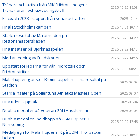
Tränare och aktiva från MIK Friidrott i helgens
2025-10-20 16:09
Tränarforum och utvecklingsträff
Elitcoach 2028 - rapport från senaste träffen
2025-10-14
Final i Stockholmskampen
2025-10-06 10:17
Starka resultat av Mälarhöjden på
2025-09-29 14:27
Regionsmästerskapen
Fina insatser på Björknässpelen
2025-09-29 14:13
Med anledning av Fritidskortet
2025-09-22 14:55
Uppstart för ledarna för vår Friidrottslek och
2025-09-13 08:29
Friidrottsfritids
Mälarhöjden glänste i Brommaspelen – fina resultat på
2025-09-08
Stadion
Starka insater på Sollentuna Athletics Masters Open
2025-09-07
Fina tider i Uppsala
2025-09-06
Dubbla medaljer på Veteran-SM i Hässleholm
2025-09-03
Dubbla medaljer i höjdhopp på USM15/JSM19 i
2025-09-02 17:45
Norrköping
Medaljregn för Mälarhöjdens IK på UDM i Trollbäcken i
2025-08-25 10:50
helgen!