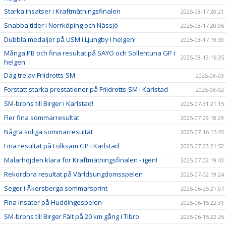
Starka insatser i Kraftmätningsfinalen
2025-08-17 20:21
Snabba tider i Norrköping och Nässjö
2025-08-17 20:06
Dubbla medaljer på USM i Ljungby i helgen!
2025-08-17 19:39
Många PB och fina resultat på SAYO och Sollentuna GP i
2025-08-13 16:35
helgen
Dag tre av Friidrotts-SM
2025-08-03
Forstatt starka prestationer på Friidrotts-SM i Karlstad
2025-08-02
SM-brons till Birger i Karlstad!
2025-07-31 21:15
Fler fina sommarresultat
2025-07-29 18:29
Några soliga sommarresultat
2025-07-16 15:43
Fina resultat på Folksam GP i Karlstad
2025-07-03 21:52
Mälarhöjden klara för Kraftmätningsfinalen - igen!
2025-07-02 19:43
Rekordbra resultat på Världsungdomsspelen
2025-07-02 19:24
Seger i Åkersberga sommarsprint
2025-06-25 21:07
Fina insater på Huddingespelen
2025-06-15 22:31
SM-brons till Birger Fält på 20 km gång i Tibro
2025-06-15 22:26