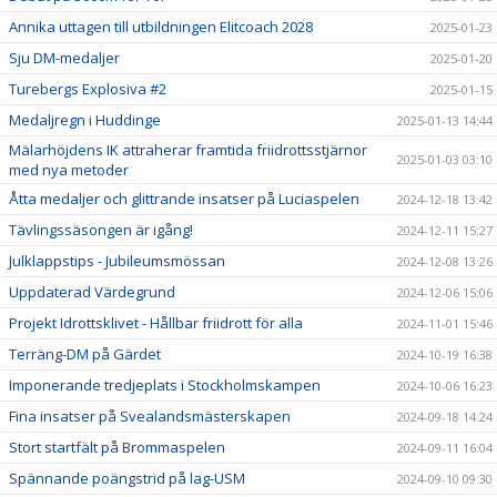
Annika uttagen till utbildningen Elitcoach 2028
2025-01-23
Sju DM-medaljer
2025-01-20
Turebergs Explosiva #2
2025-01-15
Medaljregn i Huddinge
2025-01-13 14:44
Mälarhöjdens IK attraherar framtida friidrottsstjärnor
2025-01-03 03:10
med nya metoder
Åtta medaljer och glittrande insatser på Luciaspelen
2024-12-18 13:42
Tävlingssäsongen är igång!
2024-12-11 15:27
Julklappstips - Jubileumsmössan
2024-12-08 13:26
Uppdaterad Värdegrund
2024-12-06 15:06
Projekt Idrottsklivet - Hållbar friidrott för alla
2024-11-01 15:46
Terräng-DM på Gärdet
2024-10-19 16:38
Imponerande tredjeplats i Stockholmskampen
2024-10-06 16:23
Fina insatser på Svealandsmästerskapen
2024-09-18 14:24
Stort startfält på Brommaspelen
2024-09-11 16:04
Spännande poängstrid på lag-USM
2024-09-10 09:30