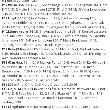
6) Konrad Larsson 10.81;
P12 800 m
Final A (14.12): 3) Sixten Brage 2:39.35, Erik Engman DNF, Final
B (14.12): 6) Malte Brinkhagen 3:27.83, Final C (14.12): 4) Vidar Johansson
3:15.76, Final D (14.12): 4) Frank Lindblom 3:00.98;
P12 Höjd
(14.12): 5) Axel Götesson 1.23, 7) Adrian Söderling 1.18,
17) Frank Lindblom 0.98, Final B (14.12): 5) Vidar Johansson 1.23, 8) Isak
Järdö Allström 1.13, 13) Malte Brinkhagen 1.08, 18) Konrad Larsson 1.03;
P12 Längd (zon)
(14.12): 11) Adrian Söderling 3.33, 13) Konrad Larsson
3.27, 14) Oliver Kubat 3.24, Final B (14.12): 3) Axel Götesson 3.53, 4) Vidar
Johansson 3.51, 5) Frank Lindblom 3.50, 7) Malte Brinkhagen 3.43,
15) Isak Järdö Allström 3.10, 24) Erik Engman 2.00;
P12 Kula (3.0 kg)
(14.12): 14) Isak Järdö Allström 5.21, 15) Axel Götesson
5.19, 16) Malte Brinkhagen 5.10, 20) Frank Lindblom 5.01, 25) Erik Engman
4.42, 26) Konrad Larsson 4.34;
F12 60 m
Heat 1 (14.12): 6) Majken Tengå 10.46, Heat 2 (14.12): 6) Naomi
Jakobsson 10.63, Heat 3 (14.12): 4) Elsa Backman 10.01, 7) Emma
Reuterswärd 11.26, Heat 5 (14.12): 6) Inez Strömbäck 10.79, 7) Klara
Drevendal 10.99, Heat 6 (14.12): 3) Lisa Stevelind Ekman 9.68, 4) Smilla
Skaaret 9.84, 6) Amanda Tallberg 10.42;
F12 800 m
Final C (14.12): 6) Klara Drevendal 3:20.66;
F12 Höjd
(14.12): 13) Majken Tengå 0.98, Emma Reuterswärd NH, Final
B (14.12): 1) Ebba Melén 1.32, 6) Smilla Skaaret 1.18, 11) Mila Graf 1.13,
13) Lisa Stevelind Ekman 1.08, 16) Elsa Backman 1.03, 17) Amanda
Tallberg 0.98;
F12 Längd (zon)
(14.12): 4) Smilla Skaaret 3.89, 6) Ebba Melén 3.80,