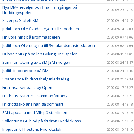
Nya DM-medaljer och fina framgångar på
2020-09-29 19:15
Huddingespelen
Silver på Stafett-SM
2020-09-14 19:12
Judith och Olle fixade segern till Stockholm
2020-09-14 19:09
Fin utdelning på Brommaspelen
2020-09-07 19:06
Judith och Olle uttagna till Svealandsmästerskapen
2020-09-02 19:04
Dubbelt MIK på pallen i Viking Line-spelen
2020-08-31 19:01
Sammanfattning av USM-JSM i helgen
2020-08-24 18:57
Judith imponerade på DM
2020-08-24 18:46
Spännande friidrottshelg inleds idag
2020-08-21 18:34
Fina insatser på Täby Open
2020-08-17 18:27
Friidrotts-SM 2020 - sammanfattning
2020-08-17 18:21
Friidrottsskolans härliga sommar!
2020-08-14 18:18
SM i Uppsala med MIK på startlinjen
2020-08-13 18:15
Sollentuna GP bjöd på friidrott i världsklass
2020-08-11 18:12
Inbjudan till höstens Friidrottslek
2020-08-10 18:10