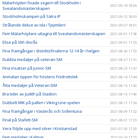
Mälarhöjden fixade segern till Stockholm i
2021-09-14 18:06
Svealandsmästerskapen
Stockholmskampen på Sätra IP
2021-09-12 18:03
Strålande debut av Ida i Tjejmilen!
2021-09-07 18:01
Fem Mälarhöjdare uttagna till Svealandsmästerskapen
2021-09-01 17:58
Elise på SM i Borås
2021-09-01 17:55
Fina framgångar i distriktsfinalerna 12-14 år i helgen
2021-08-30 17:53
Dubbla medaljer på veteran-SM
2021-08-27 17:51
Fina insatser på junior-SM
2021-08-23 17:47
Anmälan öppen för höstens Friidrottslek
2021-08-16 17:44
Åtta medaljer på Veteran-DM
2021-08-15 17:42
Bra tider av Judith på Stadion
2021-08-13 17:40
Dubbelt MIK på pallen i Viking Line-spelen
2021-08-11 17:36
Fina framgångar i Västerås och Sollentuna
2021-08-09 17:32
Final på Stafett-SM
2021-08-01 17:23
Vera följde upp med silver i Kristianstad
2021-07-30 17:20
Fem medaljer i Kalmar
2021-06-26 17:15