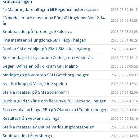
Kraftmätningen
15 Mälarhöjdare uttagna till Regionsmästerskapen
2023-08-30 19:18
13 medaljer och massor av PBn på Ungdoms-DM 12-14
2023-08-29 16:59
år
Snabba tider på Turebergs Explosiva
2023-08-23 21:08
Fina insatser på ungdoms-SM i Täby i helgen
2023-08-21 10:29
Dubbla SM-medaljer på JSM-USM i Helsingborg
2023-08-14 14:21
Sex medaljer till syskonen Zettergren i Västerås
2023-08-07 15:10
Seger i B-finalen på Folksam GP i Malmö
2023-08-07 09:55
Medaljregn på Veteran-SM i Göteborg i helgen
2023-08-07 09:33
Nytt fint lopp på Viking Line spelen
2023-08-03 16:30
Starka insatser på SM i Söderhamn
2023-07-31 12:06
Dubbla guld i Skåne och flera nya PB i Leksand i helgen
2023-07-24 15:16
Fina resultat och nya PBn på Öland och i Tumba i helgen
2023-07-18 14:47
Resultat från veckans tävlingar
2023-07-07 15:16
Starka insatser av MIK på Världsungdomsspelen
2023-07-04 11:42
Snabba tider i Åkersberga
2023-06-30 14:55