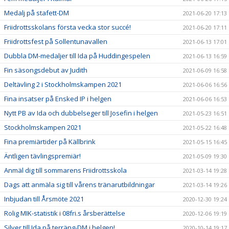
Medalj på stafett-DM
2021-06-20 17:13
Friidrottsskolans första vecka stor succé!
2021-06-20 17:11
Friidrottsfest på Sollentunavallen
2021-06-13 17:01
Dubbla DM-medaljer till Ida på Huddingespelen
2021-06-13 16:59
Fin säsongsdebut av Judith
2021-06-09 16:58
Deltävling 2 i Stockholmskampen 2021
2021-06-06 16:56
Fina insatser på Ensked IP i helgen
2021-06-06 16:53
Nytt PB av Ida och dubbelseger till Josefin i helgen
2021-05-23 16:51
Stockholmskampen 2021
2021-05-22 16:48
Fina premiärtider på Källbrink
2021-05-15 16:45
Äntligen tävlingspremiär!
2021-05-09 19:30
Anmäl dig till sommarens Friidrottsskola
2021-03-14 19:28
Dags att anmäla sig till vårens tränarutbildningar
2021-03-14 19:26
Inbjudan till Årsmöte 2021
2020-12-30 19:24
Rolig MIK-statistik i 08fri.s årsberättelse
2020-12-06 19:19
Silver till Ida på terräng-DM i helgen!
2020-10-14 19:17