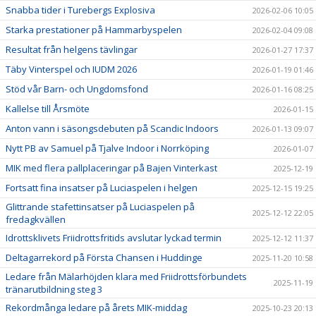
Snabba tider i Turebergs Explosiva
2026-02-06 10:05
Starka prestationer på Hammarbyspelen
2026-02-04 09:08
Resultat från helgens tävlingar
2026-01-27 17:37
Täby Vinterspel och IUDM 2026
2026-01-19 01:46
Stöd vår Barn- och Ungdomsfond
2026-01-16 08:25
Kallelse till Årsmöte
2026-01-15
Anton vann i säsongsdebuten på Scandic Indoors
2026-01-13 09:07
Nytt PB av Samuel på Tjalve Indoor i Norrköping
2026-01-07
MIK med flera pallplaceringar på Bajen Vinterkast
2025-12-19
Fortsatt fina insatser på Luciaspelen i helgen
2025-12-15 19:25
Glittrande stafettinsatser på Luciaspelen på
2025-12-12 22:05
fredagkvällen
Idrottsklivets Friidrottsfritids avslutar lyckad termin
2025-12-12 11:37
Deltagarrekord på Första Chansen i Huddinge
2025-11-20 10:58
Ledare från Mälarhöjden klara med Friidrottsförbundets
2025-11-19
tränarutbildning steg 3
Rekordmånga ledare på årets MIK-middag
2025-10-23 20:13