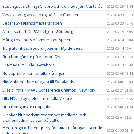
Säsongsavslutning i Örebro och tre medaljer i Västerås!
2022-03-29 16:54
Vass säsongsavslutning på Sista Chansen
2022-03-28 16:18
Seger i Svealandsmästerskapen
2022-03-20 16:16
Alla resultat från SM-helgen i Göteborg
2022-03-15 16:08
Många nya pers på Vintersportspelen
2022-03-14 16:04
Tidig utomhusdebut för Josefin i Myrtle Beach
2022-03-14 16:01
Fina framgångar på Veteran-DM
2022-03-14 15:50
SM-medalj till Olle i Göteborg!
2022-03-13 15:48
Nu öppnar vi kön för alla 7-åringar
2022-03-08 15:44
Nio Mälarhöjdare uttagna till Svealands
2022-03-06 15:40
Elise till final i MAAC Conference Champs i New York
2022-02-21 21:26
Lilla Hässelbyspelen inför fulla läktare
2022-02-21 15:38
Fina framgångar i Uppsala
2022-02-06 21:24
Vi söker klubbadministratör och medlems- och
2022-02-01 21:21
ekonomiadministratör på deltid
Medaljregn och pers-party för MIKs 13-åringar i Scandic
2022-01-30 21:18
Indoor Games