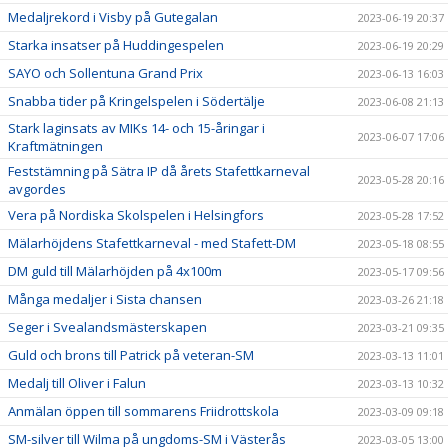
Medaljrekord i Visby på Gutegalan
2023-06-19 20:37
Starka insatser på Huddingespelen
2023-06-19 20:29
SAYO och Sollentuna Grand Prix
2023-06-13 16:03
Snabba tider på Kringelspelen i Södertälje
2023-06-08 21:13
Stark laginsats av MIKs 14- och 15-åringar i
2023-06-07 17:06
Kraftmätningen
Feststämning på Sätra IP då årets Stafettkarneval
2023-05-28 20:16
avgordes
Vera på Nordiska Skolspelen i Helsingfors
2023-05-28 17:52
Mälarhöjdens Stafettkarneval - med Stafett-DM
2023-05-18 08:55
DM guld till Mälarhöjden på 4x100m
2023-05-17 09:56
Många medaljer i Sista chansen
2023-03-26 21:18
Seger i Svealandsmästerskapen
2023-03-21 09:35
Guld och brons till Patrick på veteran-SM
2023-03-13 11:01
Medalj till Oliver i Falun
2023-03-13 10:32
Anmälan öppen till sommarens Friidrottskola
2023-03-09 09:18
SM-silver till Wilma på ungdoms-SM i Västerås
2023-03-05 13:00