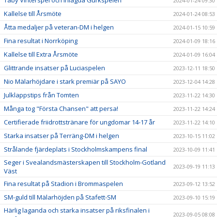
2024-01-24 09:30
Kallelse till Årsmöte
2024-01-24 08:53
Åtta medaljer på veteran-DM i helgen
2024-01-15 10:59
Fina resultat i Norrköping
2024-01-09 18:16
Kallelse till Extra Årsmöte
2024-01-09 16:04
Glittrande insatser på Luciaspelen
2023-12-11 18:50
Nio Mälarhöjdare i stark premiär på SAYO
2023-12-04 14:28
Julklappstips från Tomten
2023-11-22 14:30
Många tog "Första Chansen" att persa!
2023-11-22 14:24
Certifierade friidrottstränare för ungdomar 14-17 år
2023-11-22 14:10
Starka insatser på Terräng-DM i helgen
2023-10-15 11:02
Strålande fjärdeplats i Stockholmskampens final
2023-10-09 11:41
Seger i Svealandsmästerskapen till Stockholm-Gotland
2023-09-19 11:13
Väst
Fina resultat på Stadion i Brommaspelen
2023-09-12 13:52
SM-guld till Mälarhöjden på Stafett-SM
2023-09-10 15:19
Härlig laganda och starka insatser på riksfinalen i
2023-09-05 08:08