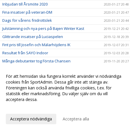
Inbjudan till Årsmöte 2020
2020-01-27 20:48
Fina insatser på veteran-DM
2020-01-21 20:47
Dags för vårens friidrottslek
2020-01-21 20:44
Julstämning och nya pers på Bajen Winter Kast
2019-12-21 20:42
Glittrande insatser på Luciaspelen
2019-12-18 20:39
Fint pris till Josefin och Mälarhöjdens IK
2019-12-07 20:31
Resultat från SAYO Indoor
2019-12-03 20:28
Många debutanter tog Första Chansen
2019-11-20 20:27
Klubbmästerskapen i terräng 2019
2019-10-27 20:24
För att hemsidan ska fungera korrekt använder vi nödvändiga
Fina framgångar i Tullingeloppet
2019-10-12 20:22
cookies från SportAdmin. Dessa går inte att stänga av.
Guld till Ida på terräng-DM
2019-10-12 20:20
Föreningen kan också använda frivilliga cookies, t.ex. för
Medaljregn på Björknässpelen
statistik eller marknadsföring. Du väljer själv om du vill
2019-09-17 20:15
acceptera dessa.
Vassa insatser på Brommaspelen
2019-09-17 20:13
Anpassa dina val
Intensiva dagar för 07-gruppen, Nynässpelen, DM och
2019-09-07 20:10
Stockholmskampen!
Acceptera nödvändiga
Acceptera alla
Friidrottsfest när Finnkampen avgjordes i strålande
2019-08-26 20:06
solsken!