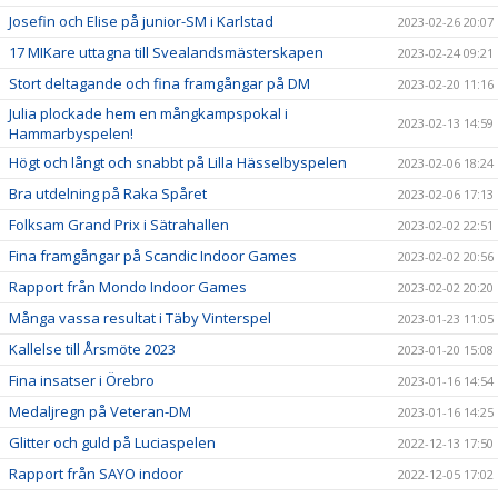
Josefin och Elise på junior-SM i Karlstad
2023-02-26 20:07
17 MIKare uttagna till Svealandsmästerskapen
2023-02-24 09:21
Stort deltagande och fina framgångar på DM
2023-02-20 11:16
Julia plockade hem en mångkampspokal i
2023-02-13 14:59
Hammarbyspelen!
Högt och långt och snabbt på Lilla Hässelbyspelen
2023-02-06 18:24
Bra utdelning på Raka Spåret
2023-02-06 17:13
Folksam Grand Prix i Sätrahallen
2023-02-02 22:51
Fina framgångar på Scandic Indoor Games
2023-02-02 20:56
Rapport från Mondo Indoor Games
2023-02-02 20:20
Många vassa resultat i Täby Vinterspel
2023-01-23 11:05
Kallelse till Årsmöte 2023
2023-01-20 15:08
Fina insatser i Örebro
2023-01-16 14:54
Medaljregn på Veteran-DM
2023-01-16 14:25
Glitter och guld på Luciaspelen
2022-12-13 17:50
Rapport från SAYO indoor
2022-12-05 17:02