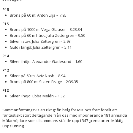
P15
Brons på 60 m: Anton Lilja – 7.95
F15
Brons på 1000 m: Vega Glauser – 3:23.34
Brons på 60 m häck: Julia Zettergren – 9.50
Silver i stav: Julia Zettergren – 2.93
Guld i längd: Julia Zettergren – 5.11
P14
Silver i höjd: Alexander Gadesund – 1.60
P12
Silver på 60 m: Aziz Nash – 8.94
Brons på 800 m: Sixten Brage – 2:39.35
F12
Silver i höjd: Ebba Melén – 1.32
Sammanfattningsvis en riktigt fin helg för MIK och framförallt ett
fantastiskt stort deltagande från oss med imponerande 181 anmälda
Mälarhöjdare som tillsammans ställde upp i 347 grenstarter. Mäktig
uppslutning!