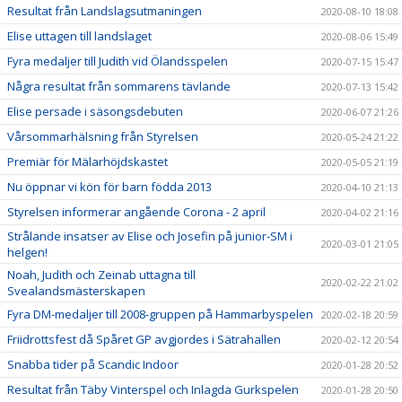
Resultat från Landslagsutmaningen
2020-08-10 18:08
Elise uttagen till landslaget
2020-08-06 15:49
Fyra medaljer till Judith vid Ölandsspelen
2020-07-15 15:47
Några resultat från sommarens tävlande
2020-07-13 15:42
Elise persade i säsongsdebuten
2020-06-07 21:26
Vårsommarhälsning från Styrelsen
2020-05-24 21:22
Premiär för Mälarhöjdskastet
2020-05-05 21:19
Nu öppnar vi kön för barn födda 2013
2020-04-10 21:13
Styrelsen informerar angående Corona - 2 april
2020-04-02 21:16
Strålande insatser av Elise och Josefin på junior-SM i
2020-03-01 21:05
helgen!
Noah, Judith och Zeinab uttagna till
2020-02-22 21:02
Svealandsmästerskapen
Fyra DM-medaljer till 2008-gruppen på Hammarbyspelen
2020-02-18 20:59
Friidrottsfest då Spåret GP avgjordes i Sätrahallen
2020-02-12 20:54
Snabba tider på Scandic Indoor
2020-01-28 20:52
Resultat från Täby Vinterspel och Inlagda Gurkspelen
2020-01-28 20:50