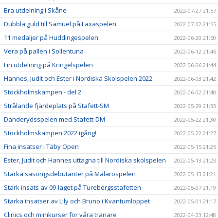
Bra utdelning i Skåne
2022-07-27 21:57
Dubbla guld till Samuel på Laxaspelen
2022-07-02 21:55
11 medaljer på Huddingespelen
2022-06-20 21:50
Vera på pallen i Sollentuna
2022-06-12 21:46
Fin utdelning på Kringelspelen
2022-06-06 21:44
Hannes, Judit och Ester i Nordiska Skolspelen 2022
2022-06-03 21:42
Stockholmskampen - del 2
2022-06-02 21:40
Strålande fjärdeplats på Stafett-SM
2022-05-29 21:33
Danderydsspelen med Stafett-DM
2022-05-22 21:30
Stockholmskampen 2022 igång!
2022-05-22 21:27
Fina insatser i Täby Open
2022-05-15 21:25
Ester, Judit och Hannes uttagna till Nordiska skolspelen
2022-05-13 21:23
Starka säsongsdebutanter på Mälaröspelen
2022-05-13 21:21
Stark insats av 09-laget på Turebergsstafetten
2022-05-07 21:19
Starka insatser av Lily och Bruno i Kvantumloppet
2022-05-01 21:17
Clinics och minikurser för våra tränare
2022-04-23 12:48