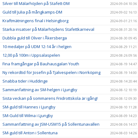
Silver till Mälarhöjden på Stafett-DM
2024-09-04 10:36
Guld till Julia på mångkamps-DM
2024-09-02 16:13
Kraftmätningens final i Helsingborg
2024-09-01 21:16
Starka insatser på Mälarhöjdens Stafettkarneval
2024-08-31 20:16
Dubbla guld till Oliver i Åkersberga
2024-08-30 09:45
10 medaljer på UDM 12-14 år i helgen
2024-08-29 11:21
12,00 på 100m i Uppsalaspelen
2024-08-26 09:56
Fina framgångar på Bauhausgalan Youth
2024-08-19 14:47
Ny rekordtid för Josefin på Tjalvespelen i Norrköping
2024-08-19 14:00
Snabba tider i Huddinge
2024-08-14 20:44
Sammanfattning av SM-helgen i Ljungby
2024-08-12 10:19
Sista veckan på sommarens Friidrottskola är igång!
2024-08-12 09:30
SM-guld till Hannes i Ljungby
2024-08-10 11:28
SM-Guld till Wilma i Ljungby
2024-08-09 14:23
Sammanfattning av JSM-USM15 på Sollentunavallen
2024-08-06 14:37
SM-guld till Anton i Sollentuna
2024-08-03 14:26