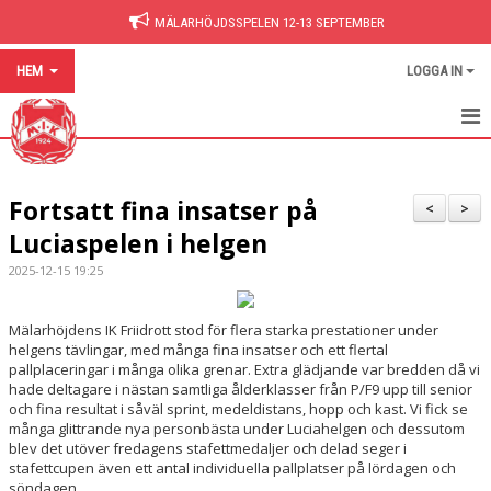
MÄLARHÖJDSSPELEN 12-13 SEPTEMBER
HEM
LOGGA IN
HEM
Fortsatt fina insatser på
NYHETER
<
>
Luciaspelen i helgen
BILDGALLERI
2025-12-15 19:25
DOKUMENT
Mälarhöjdens IK Friidrott stod för flera starka prestationer under
HITTA PÅ SIDAN
helgens tävlingar, med många fina insatser och ett flertal
pallplaceringar i många olika grenar. Extra glädjande var bredden då vi
hade deltagare i nästan samtliga ålderklasser från P/F9 upp till senior
och fina resultat i såväl sprint, medeldistans, hopp och kast. Vi fick se
många glittrande nya personbästa under Luciahelgen och dessutom
blev det utöver fredagens stafettmedaljer och delad seger i
stafettcupen även ett antal individuella pallplatser på lördagen och
söndagen.