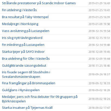
Strålande prestationer på Scandic Indoor Games
2019-01-29 16:43
Fin utdelning i Västerås
2019-01-25 16:41
Bra resultat på Täby Vinterspel
2019-01-25 16:39
Medaljregn i Norrköping
2019-01-09 19:58
Vass avslutning på Luciaspelen
2018-12-16 19:54
Iris slog nytt tävlingsrekord
2018-12-15 19:51
Fin inledning på Luciaspelen
2018-12-14 19:48
Starka tjejer på SAYO Indoor
2018-12-09 19:45
Bra utdelning för Olle i Västerås
2018-12-09 19:44
Guldglittrande säsongsdebut
2018-11-25 18:40
Iris fixade segern till Stockholm i
2018-09-26 18:37
Svealandsmästerskapen
Fina framgångar på Brommaspelen
2018-09-12 18:33
Guldglans i Nynässpelen
2018-09-02 18:28
Medaljer, pers och fina debuter för 09-gruppen på
2018-09-02 18:26
Björknässpelen
Starka insatser på Tjejernas Kväll
2018-09-02 17:47