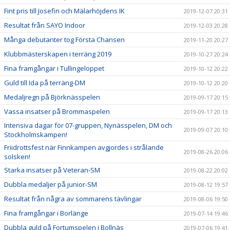
Fint pris till Josefin och Mälarhöjdens IK
2019-12-07 20:31
Resultat från SAYO Indoor
2019-12-03 20:28
Många debutanter tog Första Chansen
2019-11-20 20:27
Klubbmästerskapen i terräng 2019
2019-10-27 20:24
Fina framgångar i Tullingeloppet
2019-10-12 20:22
Guld till Ida på terräng-DM
2019-10-12 20:20
Medaljregn på Björknässpelen
2019-09-17 20:15
Vassa insatser på Brommaspelen
2019-09-17 20:13
Intensiva dagar för 07-gruppen, Nynässpelen, DM och
2019-09-07 20:10
Stockholmskampen!
Friidrottsfest när Finnkampen avgjordes i strålande
2019-08-26 20:06
solsken!
Starka insatser på Veteran-SM
2019-08-22 20:02
Dubbla medaljer på junior-SM
2019-08-12 19:57
Resultat från några av sommarens tävlingar
2019-08-06 19:50
Fina framgångar i Borlänge
2019-07-14 19:46
Dubbla guld på Fortumspelen i Bollnäs
2019-07-06 19:41