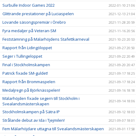
Surbulle Indoor Games 2022
2022-01-10 21:06
Glittrande prestationer på Luciaspelen
2021-12-13 21:04
Lovande säsongspremiär i Örebro
2021-11-28 20:59
Fyra medaljer på Veteran-SM
2021-11-16 20:56
Feststämning på Mälarhöjdens Stafettkarneval
2021-10-23 20:53
Rapport från Lidingöloppet
2021-09-27 20:50
Seger i Tullingeloppet
2021-09-22 20:49
Final i Stockholmskampen
2021-09-20 20:47
Patrick fixade SM-guldet!
2021-09-17 18:25
Rapport från Brommaspelen
2021-09-17 18:24
Medaljregn på Björknässpelen!
2021-09-16 18:18
Mälarhöjden fixade segern till Stockholm i
2021-09-14 18:06
Svealandsmästerskapen
Stockholmskampen på Sätra IP
2021-09-12 18:03
Strålande debut av Ida i Tjejmilen!
2021-09-07 18:01
Fem Mälarhöjdare uttagna till Svealandsmästerskapen
2021-09-01 17:58