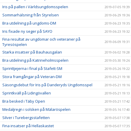
Iris på pallen i Världsungdomsspelen
2019-07-05 19:39
Sommarhälsning från Styrelsen
2019-06-29 19:36
Bra utdelning på ungdoms-DM
2019-06-23 19:35
Iris fixade ny seger på SAYO
2019-06-23 19:32
Fina resultat av ungdomar och veteraner på
2019-06-09 19:31
Tyresöspelen
Starka insatser på Bauhausgalan
2019-06-02 19:28
Bra utdelning på Katrineholmsspelen
2019-05-30 19:26
Sprinttjejerna i final på Stafett-SM
2019-05-26 19:22
Stora framgångar på Veteran-DM
2019-05-21 19:18
Säsongsdebut för Iris på Danderyds Ungdomsspel
2019-05-21 19:16
Sprintkväll på Lidingövallen
2019-05-21 19:13
Bra besked i Täby Open
2019-05-21 17:42
Medaljregn i solsken på Mälaröspelen
2019-05-16 17:40
Silver i Turebergsstafetten
2019-05-07 17:38
Fina insatser på Hellaskastet
2019-05-07 17:35