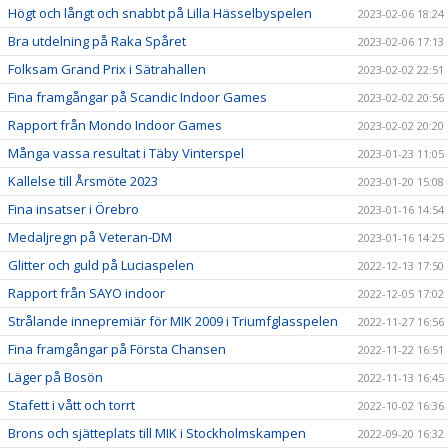
Högt och långt och snabbt på Lilla Hässelbyspelen
2023-02-06 18:24
Bra utdelning på Raka Spåret
2023-02-06 17:13
Folksam Grand Prix i Sätrahallen
2023-02-02 22:51
Fina framgångar på Scandic Indoor Games
2023-02-02 20:56
Rapport från Mondo Indoor Games
2023-02-02 20:20
Många vassa resultat i Täby Vinterspel
2023-01-23 11:05
Kallelse till Årsmöte 2023
2023-01-20 15:08
Fina insatser i Örebro
2023-01-16 14:54
Medaljregn på Veteran-DM
2023-01-16 14:25
Glitter och guld på Luciaspelen
2022-12-13 17:50
Rapport från SAYO indoor
2022-12-05 17:02
Strålande innepremiär för MIK 2009 i Triumfglasspelen
2022-11-27 16:56
Fina framgångar på Första Chansen
2022-11-22 16:51
Läger på Bosön
2022-11-13 16:45
Stafett i vått och torrt
2022-10-02 16:36
Brons och sjätteplats till MIK i Stockholmskampen
2022-09-20 16:32