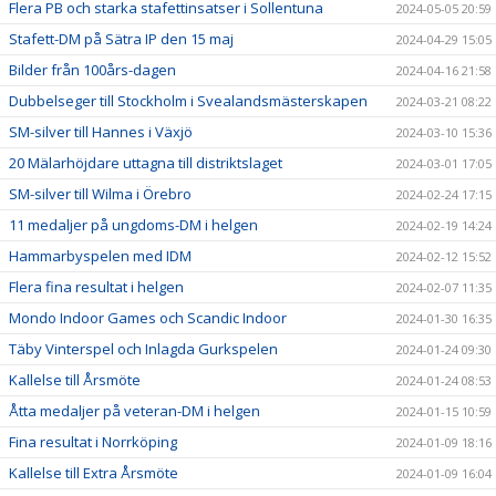
Flera PB och starka stafettinsatser i Sollentuna
2024-05-05 20:59
Stafett-DM på Sätra IP den 15 maj
2024-04-29 15:05
Bilder från 100års-dagen
2024-04-16 21:58
Dubbelseger till Stockholm i Svealandsmästerskapen
2024-03-21 08:22
SM-silver till Hannes i Växjö
2024-03-10 15:36
20 Mälarhöjdare uttagna till distriktslaget
2024-03-01 17:05
SM-silver till Wilma i Örebro
2024-02-24 17:15
11 medaljer på ungdoms-DM i helgen
2024-02-19 14:24
Hammarbyspelen med IDM
2024-02-12 15:52
Flera fina resultat i helgen
2024-02-07 11:35
Mondo Indoor Games och Scandic Indoor
2024-01-30 16:35
Täby Vinterspel och Inlagda Gurkspelen
2024-01-24 09:30
Kallelse till Årsmöte
2024-01-24 08:53
Åtta medaljer på veteran-DM i helgen
2024-01-15 10:59
Fina resultat i Norrköping
2024-01-09 18:16
Kallelse till Extra Årsmöte
2024-01-09 16:04