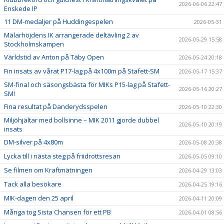
2026-06-06 22:47
Enskede IP
11 DM-medaljer på Huddingespelen
2026-05-31
Mälarhöjdens IK arrangerade deltävling 2 av
2026-05-29 15:58
Stockholmskampen
Världstid av Anton på Täby Open
2026-05-24 20:18
Fin insats av vårat P17-lag på 4x100m på Stafett-SM
2026-05-17 15:37
SM-final och säsongsbästa för MIKs P15-lag på Stafett-
2026-05-16 20:27
SM!
Fina resultat på Danderydsspelen
2026-05-10 22:30
Miljöhjältar med bollsinne – MIK 2011 gjorde dubbel
2026-05-10 20:19
insats
DM-silver på 4x80m
2026-05-08 20:38
Lycka till i nästa steg på friidrottsresan
2026-05-05 09:10
Se filmen om Kraftmätningen
2026-04-29 13:03
Tack alla besökare
2026-04-25 19:16
MIK-dagen den 25 april
2026-04-11 20:09
Många tog Sista Chansen för ett PB
2026-04-01 08:56