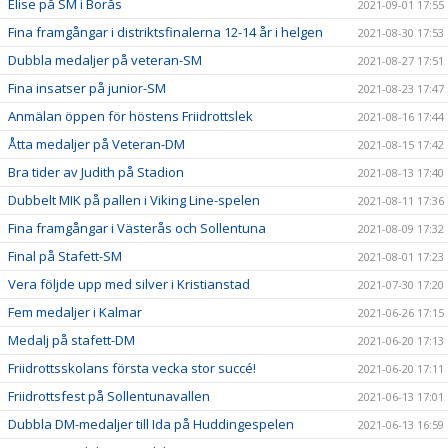
Elise på SM i Borås
2021-09-01 17:55
Fina framgångar i distriktsfinalerna 12-14 år i helgen
2021-08-30 17:53
Dubbla medaljer på veteran-SM
2021-08-27 17:51
Fina insatser på junior-SM
2021-08-23 17:47
Anmälan öppen för höstens Friidrottslek
2021-08-16 17:44
Åtta medaljer på Veteran-DM
2021-08-15 17:42
Bra tider av Judith på Stadion
2021-08-13 17:40
Dubbelt MIK på pallen i Viking Line-spelen
2021-08-11 17:36
Fina framgångar i Västerås och Sollentuna
2021-08-09 17:32
Final på Stafett-SM
2021-08-01 17:23
Vera följde upp med silver i Kristianstad
2021-07-30 17:20
Fem medaljer i Kalmar
2021-06-26 17:15
Medalj på stafett-DM
2021-06-20 17:13
Friidrottsskolans första vecka stor succé!
2021-06-20 17:11
Friidrottsfest på Sollentunavallen
2021-06-13 17:01
Dubbla DM-medaljer till Ida på Huddingespelen
2021-06-13 16:59