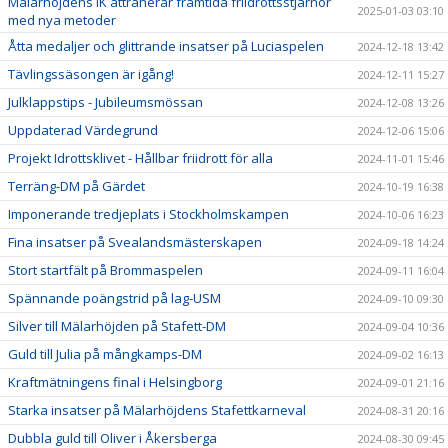
Mälarhöjdens IK attraherar framtida friidrottsstjärnor
2025-01-03 03:10
med nya metoder
Åtta medaljer och glittrande insatser på Luciaspelen
2024-12-18 13:42
Tävlingssäsongen är igång!
2024-12-11 15:27
Julklappstips - Jubileumsmössan
2024-12-08 13:26
Uppdaterad Värdegrund
2024-12-06 15:06
Projekt Idrottsklivet - Hållbar friidrott för alla
2024-11-01 15:46
Terräng-DM på Gärdet
2024-10-19 16:38
Imponerande tredjeplats i Stockholmskampen
2024-10-06 16:23
Fina insatser på Svealandsmästerskapen
2024-09-18 14:24
Stort startfält på Brommaspelen
2024-09-11 16:04
Spännande poängstrid på lag-USM
2024-09-10 09:30
Silver till Mälarhöjden på Stafett-DM
2024-09-04 10:36
Guld till Julia på mångkamps-DM
2024-09-02 16:13
Kraftmätningens final i Helsingborg
2024-09-01 21:16
Starka insatser på Mälarhöjdens Stafettkarneval
2024-08-31 20:16
Dubbla guld till Oliver i Åkersberga
2024-08-30 09:45