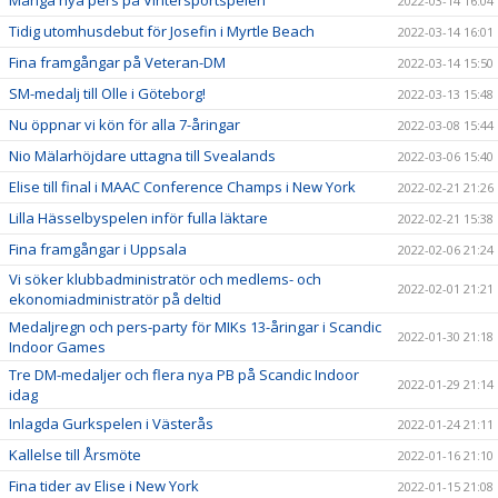
2022-03-14 16:04
Tidig utomhusdebut för Josefin i Myrtle Beach
2022-03-14 16:01
Fina framgångar på Veteran-DM
2022-03-14 15:50
SM-medalj till Olle i Göteborg!
2022-03-13 15:48
Nu öppnar vi kön för alla 7-åringar
2022-03-08 15:44
Nio Mälarhöjdare uttagna till Svealands
2022-03-06 15:40
Elise till final i MAAC Conference Champs i New York
2022-02-21 21:26
Lilla Hässelbyspelen inför fulla läktare
2022-02-21 15:38
Fina framgångar i Uppsala
2022-02-06 21:24
Vi söker klubbadministratör och medlems- och
2022-02-01 21:21
ekonomiadministratör på deltid
Medaljregn och pers-party för MIKs 13-åringar i Scandic
2022-01-30 21:18
Indoor Games
Tre DM-medaljer och flera nya PB på Scandic Indoor
2022-01-29 21:14
idag
Inlagda Gurkspelen i Västerås
2022-01-24 21:11
Kallelse till Årsmöte
2022-01-16 21:10
Fina tider av Elise i New York
2022-01-15 21:08