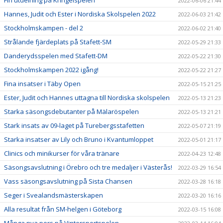
2022-06-06 21:44
Hannes, Judit och Ester i Nordiska Skolspelen 2022
2022-06-03 21:42
Stockholmskampen - del 2
2022-06-02 21:40
Strålande fjärdeplats på Stafett-SM
2022-05-29 21:33
Danderydsspelen med Stafett-DM
2022-05-22 21:30
Stockholmskampen 2022 igång!
2022-05-22 21:27
Fina insatser i Täby Open
2022-05-15 21:25
Ester, Judit och Hannes uttagna till Nordiska skolspelen
2022-05-13 21:23
Starka säsongsdebutanter på Mälaröspelen
2022-05-13 21:21
Stark insats av 09-laget på Turebergsstafetten
2022-05-07 21:19
Starka insatser av Lily och Bruno i Kvantumloppet
2022-05-01 21:17
Clinics och minikurser för våra tränare
2022-04-23 12:48
Säsongsavslutning i Örebro och tre medaljer i Västerås!
2022-03-29 16:54
Vass säsongsavslutning på Sista Chansen
2022-03-28 16:18
Seger i Svealandsmästerskapen
2022-03-20 16:16
Alla resultat från SM-helgen i Göteborg
2022-03-15 16:08
Många nya pers på Vintersportspelen