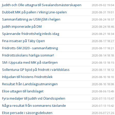
Judith och Olle uttagna till Svealandsmästerskapen
2020-09-02 19:04
Dubbelt MIK på pallen i Viking Line-spelen
2020-08-31 19:01
Sammanfattning av USM-JSM i helgen
2020-08-24 18:57
Judith imponerade på DM
2020-08-24 18:46
Spännande friidrottshelg inleds idag
2020-08-21 18:34
Fina insatser på Täby Open
2020-08-17 18:27
Friidrotts-SM 2020 - sammanfattning
2020-08-17 18:21
Friidrottsskolans härliga sommar!
2020-08-14 18:18
SM i Uppsala med MIK på startlinjen
2020-08-13 18:15
Sollentuna GP bjöd på friidrott i världsklass
2020-08-11 18:12
Inbjudan till höstens Friidrottslek
2020-08-10 18:10
Resultat från Landslagsutmaningen
2020-08-10 18:08
Elise uttagen till landslaget
2020-08-06 15:49
Fyra medaljer till Judith vid Ölandsspelen
2020-07-15 15:47
Några resultat från sommarens tävlande
2020-07-13 15:42
Elise persade i säsongsdebuten
2020-06-07 21:26