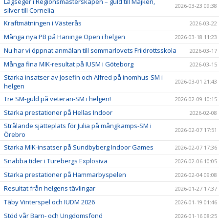
Lagseger i Regionsmästerskapen – guld till Majken,
2026-03-23 09:38
silver till Cornelia
Kraftmätningen i Västerås
2026-03-22
Många nya PB på Haninge Open i helgen
2026-03-18 11:23
Nu har vi öppnat anmälan till sommarlovets Friidrottsskola
2026-03-17
Många fina MIK-resultat på IUSM i Göteborg
2026-03-15
Starka insatser av Josefin och Alfred på inomhus-SM i
2026-03-01 21:43
helgen
Tre SM-guld på veteran-SM i helgen!
2026-02-09 10:15
Starka prestationer på Hellas Indoor
2026-02-08
Strålande sjätteplats för Julia på mångkamps-SM i
2026-02-07 17:51
Örebro
Starka MIK-insatser på Sundbyberg Indoor Games
2026-02-07 17:36
Snabba tider i Turebergs Explosiva
2026-02-06 10:05
Starka prestationer på Hammarbyspelen
2026-02-04 09:08
Resultat från helgens tävlingar
2026-01-27 17:37
Täby Vinterspel och IUDM 2026
2026-01-19 01:46
Stöd vår Barn- och Ungdomsfond
2026-01-16 08:25