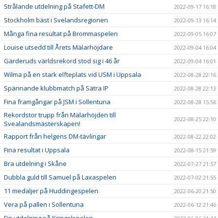
Strålande utdelning på Stafett-DM
2022-09-17 16:18
Stockholm bäst i Svelandsregionen
2022-09-13 16:14
Många fina resultat på Brommaspelen
2022-09-05 16:07
Louise utsedd till Årets Mälarhöjdare
2022-09-04 16:04
Gärderuds världsrekord stod sig i 46 år
2022-09-04 16:01
Wilma på en stark elfteplats vid USM i Uppsala
2022-08-28 22:16
Spännande klubbmatch på Sätra IP
2022-08-28 22:13
Fina framgångar på JSM i Sollentuna
2022-08-28 15:56
Rekordstor trupp från Mälarhöjden till
2022-08-25 22:10
Svealandsmästerskapen!
Rapport från helgens DM-tävlingar
2022-08-22 22:02
Fina resultat i Uppsala
2022-08-15 21:59
Bra utdelning i Skåne
2022-07-27 21:57
Dubbla guld till Samuel på Laxaspelen
2022-07-02 21:55
11 medaljer på Huddingespelen
2022-06-20 21:50
Vera på pallen i Sollentuna
2022-06-12 21:46
Fin utdelning på Kringelspelen