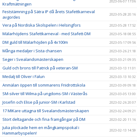
2023-06-07 17:06
Kraftmätningen
Feststämning på Sätra IP då årets Stafettkarneval
2023-05-28 20:16
avgordes
Vera på Nordiska Skolspelen i Helsingfors
2023-05-28 17:52
Mälarhöjdens Stafettkarneval - med Stafett-DM
2023-05-18 08:55
DM guld till Mälarhöjden på 4x100m
2023-05-17 09:56
Många medaljer i Sista chansen
2023-03-26 21:18
Seger i Svealandsmästerskapen
2023-03-21 09:35
Guld och brons till Patrick på veteran-SM
2023-03-13 11:01
Medalj till Oliver i Falun
2023-03-13 10:32
Anmälan öppen till sommarens Friidrottskola
2023-03-09 09:18
SM-silver till Wilma på ungdoms-SM i Västerås
2023-03-05 13:00
Josefin och Elise på junior-SM i Karlstad
2023-02-26 20:07
17 MIKare uttagna till Svealandsmästerskapen
2023-02-24 09:21
Stort deltagande och fina framgångar på DM
2023-02-20 11:16
Julia plockade hem en mångkampspokal i
2023-02-13 14:59
Hammarbyspelen!