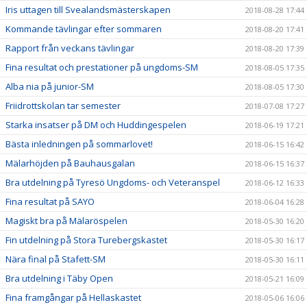
Iris uttagen till Svealandsmästerskapen
2018-08-28 17:44
Kommande tävlingar efter sommaren
2018-08-20 17:41
Rapport från veckans tävlingar
2018-08-20 17:39
Fina resultat och prestationer på ungdoms-SM
2018-08-05 17:35
Alba nia på junior-SM
2018-08-05 17:30
Friidrottskolan tar semester
2018-07-08 17:27
Starka insatser på DM och Huddingespelen
2018-06-19 17:21
Bästa inledningen på sommarlovet!
2018-06-15 16:42
Mälarhöjden på Bauhausgalan
2018-06-15 16:37
Bra utdelning på Tyresö Ungdoms- och Veteranspel
2018-06-12 16:33
Fina resultat på SAYO
2018-06-04 16:28
Magiskt bra på Mälaröspelen
2018-05-30 16:20
Fin utdelning på Stora Turebergskastet
2018-05-30 16:17
Nära final på Stafett-SM
2018-05-30 16:11
Bra utdelning i Täby Open
2018-05-21 16:09
Fina framgångar på Hellaskastet
2018-05-06 16:06