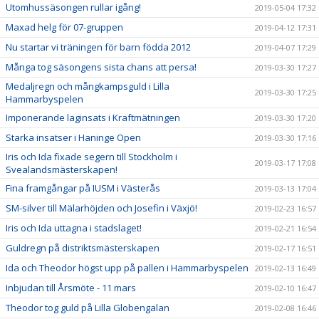
Utomhussäsongen rullar igång!
2019-05-04 17:32
Maxad helg för 07-gruppen
2019-04-12 17:31
Nu startar vi träningen för barn födda 2012
2019-04-07 17:29
Många tog säsongens sista chans att persa!
2019-03-30 17:27
Medaljregn och mångkampsguld i Lilla
2019-03-30 17:25
Hammarbyspelen
Imponerande laginsats i Kraftmätningen
2019-03-30 17:20
Starka insatser i Haninge Open
2019-03-30 17:16
Iris och Ida fixade segern till Stockholm i
2019-03-17 17:08
Svealandsmästerskapen!
Fina framgångar på IUSM i Västerås
2019-03-13 17:04
SM-silver till Mälarhöjden och Josefin i Växjö!
2019-02-23 16:57
Iris och Ida uttagna i stadslaget!
2019-02-21 16:54
Guldregn på distriktsmästerskapen
2019-02-17 16:51
Ida och Theodor högst upp på pallen i Hammarbyspelen
2019-02-13 16:49
Inbjudan till Årsmöte - 11 mars
2019-02-10 16:47
Theodor tog guld på Lilla Globengalan
2019-02-08 16:46