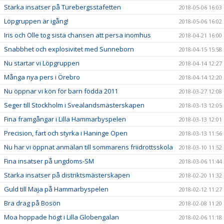
Starka insatser på Turebergsstafetten
2018-05-06 16:03
Löpgruppen är igång!
2018-05-06 16:02
Iris och Olle tog sista chansen att persa inomhus
2018-04-21 16:00
Snabbhet och explosivitet med Sunneborn
2018-04-15 15:58
Nu startar vi Löpgruppen
2018-04-14 12:27
Många nya pers i Örebro
2018-04-14 12:20
Nu öppnar vi kön för barn födda 2011
2018-03-27 12:08
Seger till Stockholm i Svealandsmästerskapen
2018-03-13 12:05
Fina framgångar i Lilla Hammarbyspelen
2018-03-13 12:01
Precision, fart och styrka i Haninge Open
2018-03-13 11:56
Nu har vi öppnat anmälan till sommarens friidrottsskola
2018-03-10 11:52
Fina insatser på ungdoms-SM
2018-03-06 11:44
Starka insatser på distriktsmästerskapen
2018-02-20 11:32
Guld till Maja på Hammarbyspelen
2018-02-12 11:27
Bra drag på Bosön
2018-02-08 11:20
Moa hoppade högt i Lilla Globengalan
2018-02-06 11:18