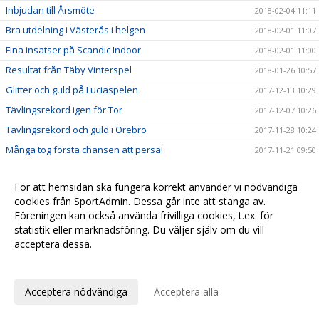
Inbjudan till Årsmöte
2018-02-04 11:11
Bra utdelning i Västerås i helgen
2018-02-01 11:07
Fina insatser på Scandic Indoor
2018-02-01 11:00
Resultat från Täby Vinterspel
2018-01-26 10:57
Glitter och guld på Luciaspelen
2017-12-13 10:29
Tävlingsrekord igen för Tor
2017-12-07 10:26
Tävlingsrekord och guld i Örebro
2017-11-28 10:24
Många tog första chansen att persa!
2017-11-21 09:50
Fina framgångar i Tullingeloppet
2017-10-05 09:46
För att hemsidan ska fungera korrekt använder vi nödvändiga
Mälarhöjden och CRAFT i nytt samarbete
2017-10-01 09:40
cookies från SportAdmin. Dessa går inte att stänga av.
Tävlingsprogram för hösten och vintern
2017-09-28 09:36
Föreningen kan också använda frivilliga cookies, t.ex. för
Dubbla medaljörer på Skol-DM
statistik eller marknadsföring. Du väljer själv om du vill
2017-09-14 09:32
acceptera dessa.
Seger i Svealandsmästerskapen till Stockholm
2017-09-13 09:25
Anpassa dina val
Stor laginsats på Brommaspelen
2017-09-12 17:05
Guld i veteran-SM i kastmångkamp
2017-09-12 16:59
Acceptera nödvändiga
Acceptera alla
Fina tider på Täby Open
2017-08-31 16:55