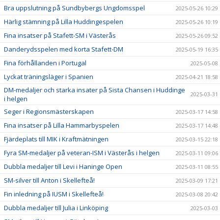
Bra uppslutning på Sundbybergs Ungdomsspel
2025-05-26 10:29
Härlig stämning på Lilla Huddingespelen
2025-05-26 10:19
Fina insatser på Stafett-SM i Västerås
2025-05-26 09:52
Danderydsspelen med korta Stafett-DM
2025-05-19 16:35
Fina förhållanden i Portugal
2025-05-08
Lyckat träningsläger i Spanien
2025-04-21 18:58
DM-medaljer och starka insater på Sista Chansen i Huddinge
2025-03-31
i helgen
Seger i Regionsmästerskapen
2025-03-17 14:58
Fina insatser på Lilla Hammarbyspelen
2025-03-17 14:48
Fjärdeplats till MIK i Kraftmätningen
2025-03-15 22:18
Fyra SM-medaljer på veteran-ISM i Västerås i helgen
2025-03-11 09:06
Dubbla medaljer till Levi i Haninge Open
2025-03-11 08:55
SM-silver till Anton i Skellefteå!
2025-03-09 17:21
Fin inledning på IUSM i Skellefteå!
2025-03-08 20:42
Dubbla medaljer till Julia i Linköping
2025-03-03