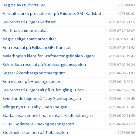
Dag tre av Friidrotts-SM
2025-08-03
Forstatt starka prestationer på Friidrotts-SM i Karlstad
2025-08-02
SM-brons till Birger i Karlstad!
2025-07-31 21:15
Fler fina sommarresultat
2025-07-29 18:29
Några soliga sommarresultat
2025-07-16 15:43
Fina resultat på Folksam GP i Karlstad
2025-07-03 21:52
Mälarhöjden klara för Kraftmätningsfinalen - igen!
2025-07-02 19:43
Rekordbra resultat på Världsungdomsspelen
2025-07-02 19:24
Seger i Åkersberga sommarsprint
2025-06-25 21:07
Fina insater på Huddingespelen
2025-06-15 22:31
SM-brons till Birger Fält på 20 km gång i Tibro
2025-06-15 22:26
Svindlande höjder på Täby Stavhoppsgala
2025-06-14 09:45
Många nya PB i Täby Open i helgen
2025-06-09 16:09
Starka insatser och fina resultat i Kraftmätningen
2025-06-07 11:05
11,82 i Södertälje - mäktig säsongsstart
2025-06-06 17:58
Stockholmskampen på Tibblevallen
2025-06-05