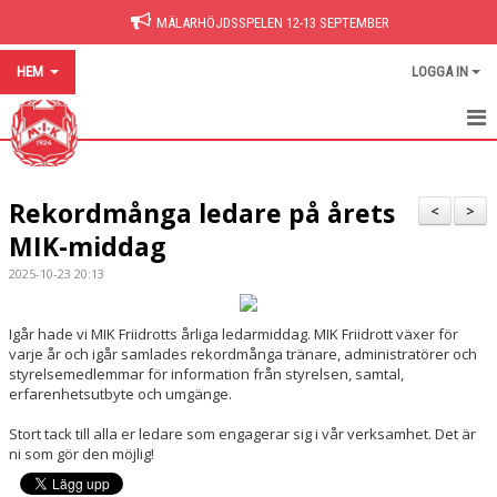
MÄLARHÖJDSSPELEN 12-13 SEPTEMBER
HEM
LOGGA IN
HEM
Rekordmånga ledare på årets
NYHETER
<
>
MIK-middag
BILDGALLERI
2025-10-23 20:13
DOKUMENT
Igår hade vi MIK Friidrotts årliga ledarmiddag. MIK Friidrott växer för
HITTA PÅ SIDAN
varje år och igår samlades rekordmånga tränare, administratörer och
styrelsemedlemmar för information från styrelsen, samtal,
erfarenhetsutbyte och umgänge.
Stort tack till alla er ledare som engagerar sig i vår verksamhet. Det är
ni som gör den möjlig!