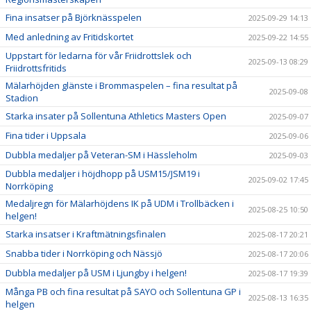
Fina insatser på Björknässpelen
2025-09-29 14:13
Med anledning av Fritidskortet
2025-09-22 14:55
Uppstart för ledarna för vår Friidrottslek och
2025-09-13 08:29
Friidrottsfritids
Mälarhöjden glänste i Brommaspelen – fina resultat på
2025-09-08
Stadion
Starka insater på Sollentuna Athletics Masters Open
2025-09-07
Fina tider i Uppsala
2025-09-06
Dubbla medaljer på Veteran-SM i Hässleholm
2025-09-03
Dubbla medaljer i höjdhopp på USM15/JSM19 i
2025-09-02 17:45
Norrköping
Medaljregn för Mälarhöjdens IK på UDM i Trollbäcken i
2025-08-25 10:50
helgen!
Starka insatser i Kraftmätningsfinalen
2025-08-17 20:21
Snabba tider i Norrköping och Nässjö
2025-08-17 20:06
Dubbla medaljer på USM i Ljungby i helgen!
2025-08-17 19:39
Många PB och fina resultat på SAYO och Sollentuna GP i
2025-08-13 16:35
helgen