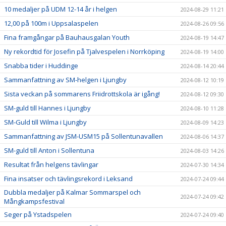
10 medaljer på UDM 12-14 år i helgen
2024-08-29 11:21
12,00 på 100m i Uppsalaspelen
2024-08-26 09:56
Fina framgångar på Bauhausgalan Youth
2024-08-19 14:47
Ny rekordtid för Josefin på Tjalvespelen i Norrköping
2024-08-19 14:00
Snabba tider i Huddinge
2024-08-14 20:44
Sammanfattning av SM-helgen i Ljungby
2024-08-12 10:19
Sista veckan på sommarens Friidrottskola är igång!
2024-08-12 09:30
SM-guld till Hannes i Ljungby
2024-08-10 11:28
SM-Guld till Wilma i Ljungby
2024-08-09 14:23
Sammanfattning av JSM-USM15 på Sollentunavallen
2024-08-06 14:37
SM-guld till Anton i Sollentuna
2024-08-03 14:26
Resultat från helgens tävlingar
2024-07-30 14:34
Fina insatser och tävlingsrekord i Leksand
2024-07-24 09:44
Dubbla medaljer på Kalmar Sommarspel och
2024-07-24 09:42
Mångkampsfestival
Seger på Ystadspelen
2024-07-24 09:40