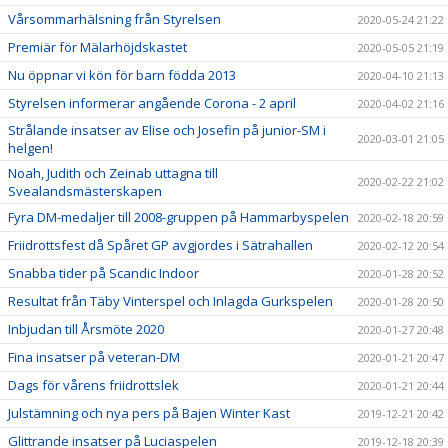
Vårsommarhälsning från Styrelsen
2020-05-24 21:22
Premiär för Mälarhöjdskastet
2020-05-05 21:19
Nu öppnar vi kön för barn födda 2013
2020-04-10 21:13
Styrelsen informerar angående Corona - 2 april
2020-04-02 21:16
Strålande insatser av Elise och Josefin på junior-SM i
2020-03-01 21:05
helgen!
Noah, Judith och Zeinab uttagna till
2020-02-22 21:02
Svealandsmästerskapen
Fyra DM-medaljer till 2008-gruppen på Hammarbyspelen
2020-02-18 20:59
Friidrottsfest då Spåret GP avgjordes i Sätrahallen
2020-02-12 20:54
Snabba tider på Scandic Indoor
2020-01-28 20:52
Resultat från Täby Vinterspel och Inlagda Gurkspelen
2020-01-28 20:50
Inbjudan till Årsmöte 2020
2020-01-27 20:48
Fina insatser på veteran-DM
2020-01-21 20:47
Dags för vårens friidrottslek
2020-01-21 20:44
Julstämning och nya pers på Bajen Winter Kast
2019-12-21 20:42
Glittrande insatser på Luciaspelen
2019-12-18 20:39