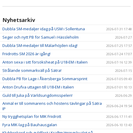
Nyhetsarkiv
Dubbla SM-medaljer idag på USM i Sollentuna
2026-07-31 17:48
Seger och nytt PB för Samuel i Hässleholm
2026-07-27
Dubbla SM-medaljer till Mälarhöjden idag!
2026-07-25 17:57
Friidrotts-SM 2026 är igång!
2026-07-24 17:07
Anton sexa i sitt försöksheat på U18-EM i Italien
2026-07-16 12:39
Strålande sommarkväll på Sätra!
2026-07-15
Dubbla PB för Lage i Åkersberga Sommarsprint
2026-07-05 09:43
Anton Drufva uttagen till U18-EM i Italien
2026-07-01 10:13
Guld till Julia på Världsungdomsspelen!
2026-06-29
Anmäl er till sommarens och höstens tävlingar på Sätra
2026-06-24 19:54
IP
Ny trygghetsplan för MIK Friidrott
2026-06-17 11:41
Fyra MIK-lag på Bauhausgalan
2026-06-10 13:43
Klubbrekord och guldfest i Kraftmätningskvalet på