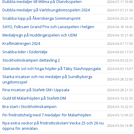
Dubbla medaljer till Wilma på Ölandsspelen
2024-07-17 10:08
Dubbla medaljer på Världsungdomsspelen 2024
2024-07-07 21:56
Snabba lopp på Åkersberga Sommarsprint
2024-06-26 22:13
SAYO, Folksam Grand Prix och Laxaspelen i helgen
2024-06-18 14:41
Medaljregn på Huddingespelen och UDM
2024-06-10 21:43
Kraftmätningen 2024
2024-06-07 17:53
Snabba tider i Södertälje
2024-06-06 17:57
Stockholmskampen deltävling 2
2024-06-05 22:31
Stekande sol och höga höjder på Täby Stavhoppsgala
2024-06-03 15:07
Starka insatser och nio medaljer på Sundbybergs
2024-05-28 22:00
ungdomsspel
Fina insatser på Stafett-SM i Uppsala
2024-05-28 21:51
Guld till Mälarhöjden på Stafett-DM
2024-05-16 22:55
Bra start i Stockholmskampen
2024-05-16 22:31
Fin friidrottshelg med 7 medaljer för Mälarhöjden
2024-05-13 09:23
Nya extra veckor på friidrottsskolan! Vecka 25 och 26 nu
2024-05-06 16:49
öppna för anmälan.