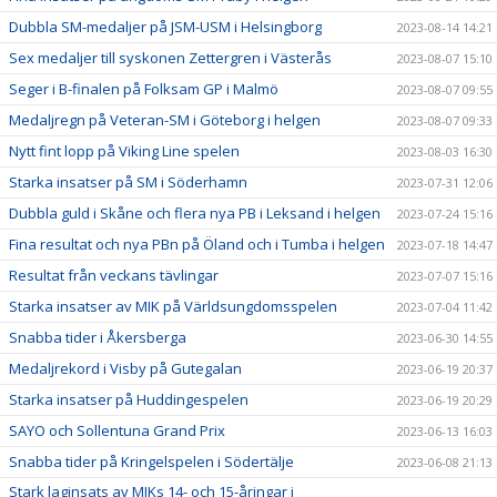
Dubbla SM-medaljer på JSM-USM i Helsingborg
2023-08-14 14:21
Sex medaljer till syskonen Zettergren i Västerås
2023-08-07 15:10
Seger i B-finalen på Folksam GP i Malmö
2023-08-07 09:55
Medaljregn på Veteran-SM i Göteborg i helgen
2023-08-07 09:33
Nytt fint lopp på Viking Line spelen
2023-08-03 16:30
Starka insatser på SM i Söderhamn
2023-07-31 12:06
Dubbla guld i Skåne och flera nya PB i Leksand i helgen
2023-07-24 15:16
Fina resultat och nya PBn på Öland och i Tumba i helgen
2023-07-18 14:47
Resultat från veckans tävlingar
2023-07-07 15:16
Starka insatser av MIK på Världsungdomsspelen
2023-07-04 11:42
Snabba tider i Åkersberga
2023-06-30 14:55
Medaljrekord i Visby på Gutegalan
2023-06-19 20:37
Starka insatser på Huddingespelen
2023-06-19 20:29
SAYO och Sollentuna Grand Prix
2023-06-13 16:03
Snabba tider på Kringelspelen i Södertälje
2023-06-08 21:13
Stark laginsats av MIKs 14- och 15-åringar i