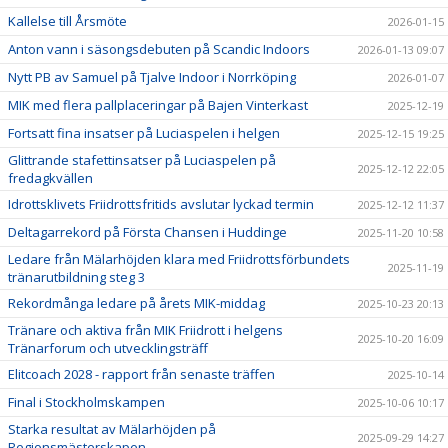
Kallelse till Årsmöte
2026-01-15
Anton vann i säsongsdebuten på Scandic Indoors
2026-01-13 09:07
Nytt PB av Samuel på Tjalve Indoor i Norrköping
2026-01-07
MIK med flera pallplaceringar på Bajen Vinterkast
2025-12-19
Fortsatt fina insatser på Luciaspelen i helgen
2025-12-15 19:25
Glittrande stafettinsatser på Luciaspelen på
2025-12-12 22:05
fredagkvällen
Idrottsklivets Friidrottsfritids avslutar lyckad termin
2025-12-12 11:37
Deltagarrekord på Första Chansen i Huddinge
2025-11-20 10:58
Ledare från Mälarhöjden klara med Friidrottsförbundets
2025-11-19
tränarutbildning steg 3
Rekordmånga ledare på årets MIK-middag
2025-10-23 20:13
Tränare och aktiva från MIK Friidrott i helgens
2025-10-20 16:09
Tränarforum och utvecklingsträff
Elitcoach 2028 - rapport från senaste träffen
2025-10-14
Final i Stockholmskampen
2025-10-06 10:17
Starka resultat av Mälarhöjden på
2025-09-29 14:27
Regionsmästerskapen