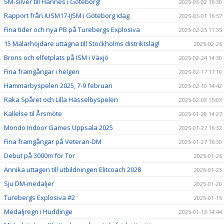
SM-silver till Hannes i Göteborg!
2025-03-02 15:30
Rapport från IUSM17-IJSM i Göteborg idag
2025-03-01 16:57
Fina tider och nya PB på Turebergs Explosiva
2025-02-25 11:35
15 Mälarhöjdare uttagna till Stockholms distriktslag!
2025-02-25
Brons och elfetplats på ISM i Växjö
2025-02-24 14:30
Fina framgångar i helgen
2025-02-17 17:10
Hammarbyspelen 2025, 7-9 februari
2025-02-10 14:42
Raka Spåret och Lilla Hässelbyspelen
2025-02-03 15:03
Kallelse til Årsmöte
2025-01-28 14:27
Mondo Indoor Games Uppsala 2025
2025-01-27 16:32
Fina framgångar på Veteran-DM
2025-01-27 16:30
Debut på 3000m för Tor
2025-01-25
Annika uttagen till utbildningen Elitcoach 2028
2025-01-23
Sju DM-medaljer
2025-01-20
Turebergs Explosiva #2
2025-01-15
Medaljregn i Huddinge
2025-01-13 14:44