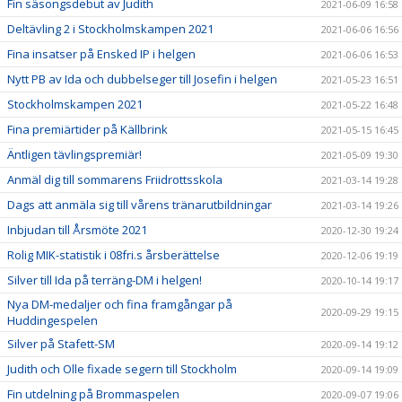
Fin säsongsdebut av Judith
2021-06-09 16:58
Deltävling 2 i Stockholmskampen 2021
2021-06-06 16:56
Fina insatser på Ensked IP i helgen
2021-06-06 16:53
Nytt PB av Ida och dubbelseger till Josefin i helgen
2021-05-23 16:51
Stockholmskampen 2021
2021-05-22 16:48
Fina premiärtider på Källbrink
2021-05-15 16:45
Äntligen tävlingspremiär!
2021-05-09 19:30
Anmäl dig till sommarens Friidrottsskola
2021-03-14 19:28
Dags att anmäla sig till vårens tränarutbildningar
2021-03-14 19:26
Inbjudan till Årsmöte 2021
2020-12-30 19:24
Rolig MIK-statistik i 08fri.s årsberättelse
2020-12-06 19:19
Silver till Ida på terräng-DM i helgen!
2020-10-14 19:17
Nya DM-medaljer och fina framgångar på
2020-09-29 19:15
Huddingespelen
Silver på Stafett-SM
2020-09-14 19:12
Judith och Olle fixade segern till Stockholm
2020-09-14 19:09
Fin utdelning på Brommaspelen
2020-09-07 19:06