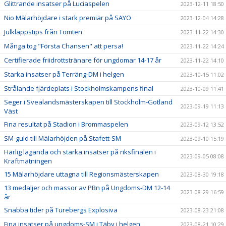
Glittrande insatser på Luciaspelen
2023-12-11 18:50
Nio Mälarhöjdare i stark premiär på SAYO
2023-12-04 14:28
Julklappstips från Tomten
2023-11-22 14:30
Många tog "Första Chansen" att persa!
2023-11-22 14:24
Certifierade friidrottstränare för ungdomar 14-17 år
2023-11-22 14:10
Starka insatser på Terräng-DM i helgen
2023-10-15 11:02
Strålande fjärdeplats i Stockholmskampens final
2023-10-09 11:41
Seger i Svealandsmästerskapen till Stockholm-Gotland
2023-09-19 11:13
Väst
Fina resultat på Stadion i Brommaspelen
2023-09-12 13:52
SM-guld till Mälarhöjden på Stafett-SM
2023-09-10 15:19
Härlig laganda och starka insatser på riksfinalen i
2023-09-05 08:08
Kraftmätningen
15 Mälarhöjdare uttagna till Regionsmästerskapen
2023-08-30 19:18
13 medaljer och massor av PBn på Ungdoms-DM 12-14
2023-08-29 16:59
år
Snabba tider på Turebergs Explosiva
2023-08-23 21:08
Fina insatser på ungdoms-SM i Täby i helgen
2023-08-21 10:29