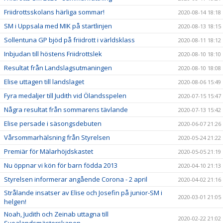
Friidrottsskolans härliga sommar!
2020-08-14 18:18
SM i Uppsala med MIK på startlinjen
2020-08-13 18:15
Sollentuna GP bjöd på friidrott i världsklass
2020-08-11 18:12
Inbjudan till höstens Friidrottslek
2020-08-10 18:10
Resultat från Landslagsutmaningen
2020-08-10 18:08
Elise uttagen till landslaget
2020-08-06 15:49
Fyra medaljer till Judith vid Ölandsspelen
2020-07-15 15:47
Några resultat från sommarens tävlande
2020-07-13 15:42
Elise persade i säsongsdebuten
2020-06-07 21:26
Vårsommarhälsning från Styrelsen
2020-05-24 21:22
Premiär för Mälarhöjdskastet
2020-05-05 21:19
Nu öppnar vi kön för barn födda 2013
2020-04-10 21:13
Styrelsen informerar angående Corona - 2 april
2020-04-02 21:16
Strålande insatser av Elise och Josefin på junior-SM i
2020-03-01 21:05
helgen!
Noah, Judith och Zeinab uttagna till
2020-02-22 21:02
Svealandsmästerskapen