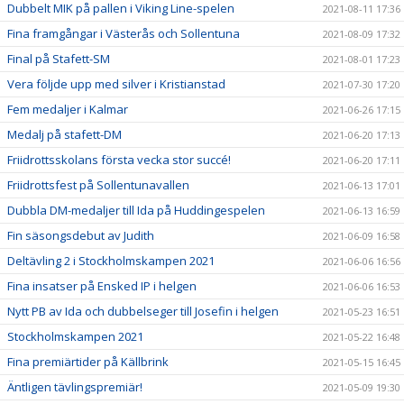
Dubbelt MIK på pallen i Viking Line-spelen
2021-08-11 17:36
Fina framgångar i Västerås och Sollentuna
2021-08-09 17:32
Final på Stafett-SM
2021-08-01 17:23
Vera följde upp med silver i Kristianstad
2021-07-30 17:20
Fem medaljer i Kalmar
2021-06-26 17:15
Medalj på stafett-DM
2021-06-20 17:13
Friidrottsskolans första vecka stor succé!
2021-06-20 17:11
Friidrottsfest på Sollentunavallen
2021-06-13 17:01
Dubbla DM-medaljer till Ida på Huddingespelen
2021-06-13 16:59
Fin säsongsdebut av Judith
2021-06-09 16:58
Deltävling 2 i Stockholmskampen 2021
2021-06-06 16:56
Fina insatser på Ensked IP i helgen
2021-06-06 16:53
Nytt PB av Ida och dubbelseger till Josefin i helgen
2021-05-23 16:51
Stockholmskampen 2021
2021-05-22 16:48
Fina premiärtider på Källbrink
2021-05-15 16:45
Äntligen tävlingspremiär!
2021-05-09 19:30