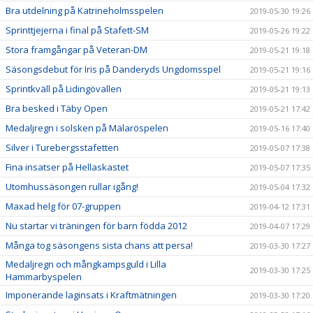
Bra utdelning på Katrineholmsspelen
2019-05-30 19:26
Sprinttjejerna i final på Stafett-SM
2019-05-26 19:22
Stora framgångar på Veteran-DM
2019-05-21 19:18
Säsongsdebut för Iris på Danderyds Ungdomsspel
2019-05-21 19:16
Sprintkväll på Lidingövallen
2019-05-21 19:13
Bra besked i Täby Open
2019-05-21 17:42
Medaljregn i solsken på Mälaröspelen
2019-05-16 17:40
Silver i Turebergsstafetten
2019-05-07 17:38
Fina insatser på Hellaskastet
2019-05-07 17:35
Utomhussäsongen rullar igång!
2019-05-04 17:32
Maxad helg för 07-gruppen
2019-04-12 17:31
Nu startar vi träningen för barn födda 2012
2019-04-07 17:29
Många tog säsongens sista chans att persa!
2019-03-30 17:27
Medaljregn och mångkampsguld i Lilla
2019-03-30 17:25
Hammarbyspelen
Imponerande laginsats i Kraftmätningen
2019-03-30 17:20