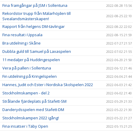
Fina framgångar på JSM i Sollentuna
2022-08-28 15:56
Rekordstor trupp från Mälarhöjden till
2022-08-25 22:10
Svealandsmästerskapen!
Rapport från helgens DM-tävlingar
2022-08-22 22:02
Fina resultat i Uppsala
2022-08-15 21:59
Bra utdelning i Skåne
2022-07-27 21:57
Dubbla guld till Samuel på Laxaspelen
2022-07-02 21:55
11 medaljer på Huddingespelen
2022-06-20 21:50
Vera på pallen i Sollentuna
2022-06-12 21:46
Fin utdelning på Kringelspelen
2022-06-06 21:44
Hannes, Judit och Ester i Nordiska Skolspelen 2022
2022-06-03 21:42
Stockholmskampen - del 2
2022-06-02 21:40
Strålande fjärdeplats på Stafett-SM
2022-05-29 21:33
Danderydsspelen med Stafett-DM
2022-05-22 21:30
Stockholmskampen 2022 igång!
2022-05-22 21:27
Fina insatser i Täby Open
2022-05-15 21:25