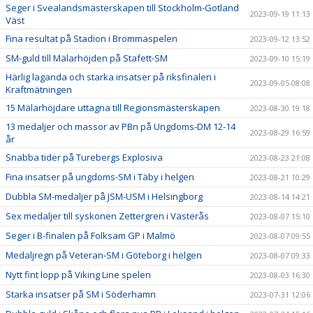
Seger i Svealandsmästerskapen till Stockholm-Gotland
2023-09-19 11:13
Väst
Fina resultat på Stadion i Brommaspelen
2023-09-12 13:52
SM-guld till Mälarhöjden på Stafett-SM
2023-09-10 15:19
Härlig laganda och starka insatser på riksfinalen i
2023-09-05 08:08
Kraftmätningen
15 Mälarhöjdare uttagna till Regionsmästerskapen
2023-08-30 19:18
13 medaljer och massor av PBn på Ungdoms-DM 12-14
2023-08-29 16:59
år
Snabba tider på Turebergs Explosiva
2023-08-23 21:08
Fina insatser på ungdoms-SM i Täby i helgen
2023-08-21 10:29
Dubbla SM-medaljer på JSM-USM i Helsingborg
2023-08-14 14:21
Sex medaljer till syskonen Zettergren i Västerås
2023-08-07 15:10
Seger i B-finalen på Folksam GP i Malmö
2023-08-07 09:55
Medaljregn på Veteran-SM i Göteborg i helgen
2023-08-07 09:33
Nytt fint lopp på Viking Line spelen
2023-08-03 16:30
Starka insatser på SM i Söderhamn
2023-07-31 12:06