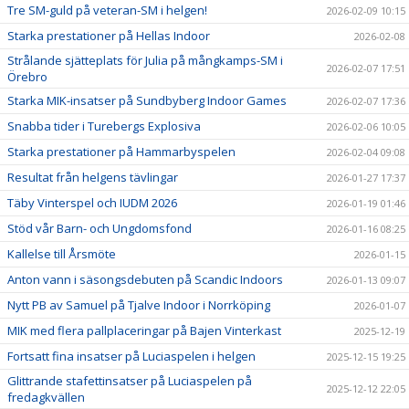
Tre SM-guld på veteran-SM i helgen!
2026-02-09 10:15
Starka prestationer på Hellas Indoor
2026-02-08
Strålande sjätteplats för Julia på mångkamps-SM i
2026-02-07 17:51
Örebro
Starka MIK-insatser på Sundbyberg Indoor Games
2026-02-07 17:36
Snabba tider i Turebergs Explosiva
2026-02-06 10:05
Starka prestationer på Hammarbyspelen
2026-02-04 09:08
Resultat från helgens tävlingar
2026-01-27 17:37
Täby Vinterspel och IUDM 2026
2026-01-19 01:46
Stöd vår Barn- och Ungdomsfond
2026-01-16 08:25
Kallelse till Årsmöte
2026-01-15
Anton vann i säsongsdebuten på Scandic Indoors
2026-01-13 09:07
Nytt PB av Samuel på Tjalve Indoor i Norrköping
2026-01-07
MIK med flera pallplaceringar på Bajen Vinterkast
2025-12-19
Fortsatt fina insatser på Luciaspelen i helgen
2025-12-15 19:25
Glittrande stafettinsatser på Luciaspelen på
2025-12-12 22:05
fredagkvällen