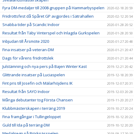
Fyra DM-medaljer till 2008-gruppen på Hammarbyspelen
2020-02-18 20:59
Friidrottsfest då Spåret GP avgjordes i Sätrahallen
2020-02-12 20:54
Snabba tider på Scandic Indoor
2020-01-28 20:52
Resultat från Täby Vinterspel och Inlagda Gurkspelen
2020-01-28 20:50
Inbjudan till Årsmöte 2020
2020-01-27 20:48
Fina insatser på veteran-DM
2020-01-21 20:47
Dags för vårens friidrottslek
2020-01-21 20:44
Julstämning och nya pers på Bajen Winter Kast
2019-12-21 20:42
Glittrande insatser på Luciaspelen
2019-12-18 20:39
Fint pris till Josefin och Mälarhöjdens IK
2019-12-07 20:31
Resultat från SAYO Indoor
2019-12-03 20:28
Många debutanter tog Första Chansen
2019-11-20 20:27
Klubbmästerskapen i terräng 2019
2019-10-27 20:24
Fina framgångar i Tullingeloppet
2019-10-12 20:22
Guld till Ida på terräng-DM
2019-10-12 20:20
Medaljregn på Björknässpelen
2019-09-17 20:15