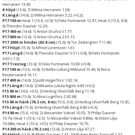
Herranen 13.45;
K Höjd
(13.6): 7) Wilma Herranen 1.58;
K Längd
(14.6): 2) Wilma Herranen 5.22 (+0.2);
P17 100 m
Heat 1 (13.6, +2.0): 5) Felix Formanek 12.97, Heat 3 (13.6, 0.0):
6) Theodor Dauner 12.29;
P17 400 m
(14.6): 1) Anton Drufva 51.77;
P17 800 m
(13.6): 1) Anton Drufva 2:01.13;
P17 2000 m hinder (83.8 cm)
(15.6): 6) Tor Zettergren 7:11.80;
P17 Höjd
(15.6): 5) Alfred Lorentzon 1.61;
P17 Längd
(14.6): 8) Theodor Dauner 5.51 (-0.8), 9) Felix Formanek
4.63 (-1.3);
P17 Tresteg
(13.6): 3) Felix Formanek 10.83 (+0.8);
F17 100 m
(13.6, +0.8): 5) Nellie Loberg Wiklund 15.49, 6) Nora
Reuterswärd 16.11;
F17 400 m
(14.6): 2) Judit Hagerfors 1:02.14;
F17 Längd
(14.6): 3) Mikaela Lutula Ngolo 4.83 (+0.2)
F15 80 m
(14.6, +0.5): 2) Hedvig Ulvenfalk Berg 11.18;
F15 800 m
(13.6): 3) Alma Lugnfors 2:42.68;
F15 80 m häck (76.2 cm, 8 m)
(15.6, 0.0): 2) Hedvig Ulvenfalk Berg 13.65;
F15 Längd
(15.6): 3) Hedvig Ulvenfalk Berg 4.80 (+0.3);
P14 80 m
(15.6, +0.6): 2) Alexander Vatsel 10.03, 7) Philip Dauner
10.74, Heat 1 (15.6, +2.5): 1) Alexander Vatsel 9.89w, 4) Anton Lilja
10.68w, Heat 2 (15.6, +0.5): 5) Philip Dauner 10.75;
P14 300 m häck (76.2 cm)
(13.6): 2) Anton Lilja 47.27;
P14 Höjd
(14.6): 8) Philip Dauner 1.42, 10) Ruben Peny Torsvall 1.32;