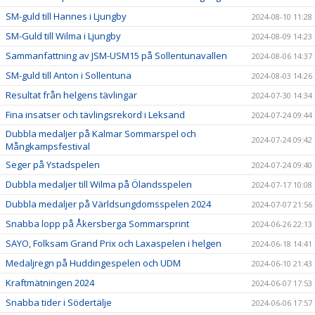
SM-guld till Hannes i Ljungby
2024-08-10 11:28
SM-Guld till Wilma i Ljungby
2024-08-09 14:23
Sammanfattning av JSM-USM15 på Sollentunavallen
2024-08-06 14:37
SM-guld till Anton i Sollentuna
2024-08-03 14:26
Resultat från helgens tävlingar
2024-07-30 14:34
Fina insatser och tävlingsrekord i Leksand
2024-07-24 09:44
Dubbla medaljer på Kalmar Sommarspel och
2024-07-24 09:42
Mångkampsfestival
Seger på Ystadspelen
2024-07-24 09:40
Dubbla medaljer till Wilma på Ölandsspelen
2024-07-17 10:08
Dubbla medaljer på Världsungdomsspelen 2024
2024-07-07 21:56
Snabba lopp på Åkersberga Sommarsprint
2024-06-26 22:13
SAYO, Folksam Grand Prix och Laxaspelen i helgen
2024-06-18 14:41
Medaljregn på Huddingespelen och UDM
2024-06-10 21:43
Kraftmätningen 2024
2024-06-07 17:53
Snabba tider i Södertälje
2024-06-06 17:57