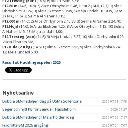
P12 Tresteg (zon)
(14.6): 6) Robin Palm 7.73;
F12 60 m
(14.6, +0.9): 6) Alice Öhrbyholm 9.46, Heat 2 (14.6, +2.1): 1) Alice
Öhrbyholm 9.32w, 3) Alicia Ekström 9.75w, 5) Meja Lindahl 10.70w, Heat
3 (14.6, +1.6): 3) Selma Al Naher 10.15;
F12 600 m
(14.6): 2) Alice Öhrbyholm 2:15.80, 3) Selma Al Naher 2:24.70;
F12 Höjd
(14.6): 6) Alicia Ekström 1.25, 8) Alice Öhrbyholm 1.15, 10) Selma
Al Naher 1.15, 13) Meja Lindahl 1.00;
F12 Tresteg (zon)
(14.6): 9) Meja Lindahl 6.27, 10) Alice Öhrbyholm 6.23,
Alicia Ekström NM;
F12 Kula (2.0 kg)
(14.6): 8) Alicia Ekström 6.56, 9) Alice Öhrbyholm 6.24,
12) Meja Lindahl 5.00
Resultat Huddingespelen 2025
Nyhetsarkiv
Dubbla SM-medaljer idag på USM i Sollentuna
2026-07-31 17:48
Seger och nytt PB för Samuel i Hässleholm
2026-07-27
Dubbla SM-medaljer till Mälarhöjden idag!
2026-07-25 17:57
Friidrotts-SM 2026 är igång!
2026-07-24 17:07