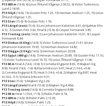
P13 600 m
(14.6): 4) Linus Åhlund Vågesjö 2:06.52, 6) Victor Tudorescu
Lund 2:18.93;
P13 Höjd
(14.6): 13) Gusten Fritz 1.25, 13) Herman Axelson 1.25, 15) Linus
Åhlund Vågesjö 1.25;
P13 Stav
(15.6): 9) Gusten Fritz 1.76;
P13 Längd (zon)
(15.6): 3) Levi Johansson Kalström 4.41, 6) Hjalmar Ehn
4.12, 7) Gusten Fritz 3.62, Final B (15.6): 6) Casper Formanek 3.85;
P13 Tresteg (zon)
(14.6): 1) Levi Johansson Kalström 10.01, 9) Casper
Formanek 8.44;
P13 Diskus (0.6 kg)
(14.6): 5) Victor Tudorescu Lund 21.61, 6) Levi
Johansson Kalström 19.93, 12) Herman Axelson 14.82;
P13 Slägga (3.0 kg)
(14.6): 3) Herman Axelson 20.58;
P13 Spjut (400 g)
(14.6): 7) Herman Axelson 20.89, 10) Gusten Fritz 17.10,
11) Victor Tudorescu Lund 16.70, 15) Linus Åhlund Vågesjö 11.06;
F13 60 m
Final A (14.6, +0.6): 5) Cornelia Engqvist 8.65, 7) Majken Vig
8.90, Final B (14.6, -1.6): 8) Klara Eriksson 9.47, Heat 2 (14.6, +0.4):
2) Cornelia Engqvist 8.70, Heat 3 (14.6, +0.4): 2) Majken Vig 8.87, Heat
4 (14.6, -0.1): 5) Klara Eriksson 9.31;
F13 Stav
(15.6): 1) Majken Vig 2.26;
F13 Längd (zon)
Final B (15.6): 3) Majken Vig 4.40w;
F13 Tresteg (zon)
(14.6): 6) Cornelia Engqvist 8.88;
P12 60 m
Heat 1 (14.6, +1.9): 3) Robin Palm 9.74;
P12 600 m
(14.6): 9) Robin Palm 2:13.05;
P12 Höjd
(14.6): 5) Robin Palm 1.25;