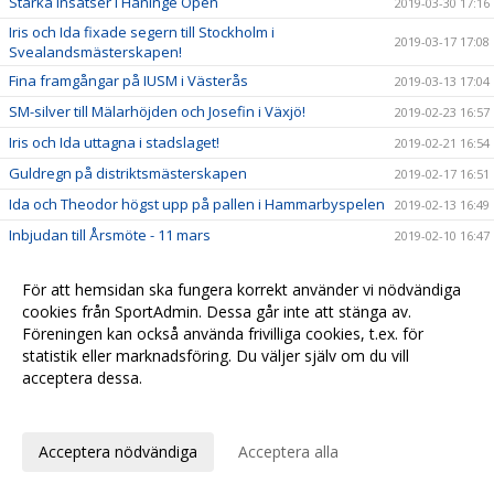
Starka insatser i Haninge Open
2019-03-30 17:16
Iris och Ida fixade segern till Stockholm i
2019-03-17 17:08
Svealandsmästerskapen!
Fina framgångar på IUSM i Västerås
2019-03-13 17:04
SM-silver till Mälarhöjden och Josefin i Växjö!
2019-02-23 16:57
Iris och Ida uttagna i stadslaget!
2019-02-21 16:54
Guldregn på distriktsmästerskapen
2019-02-17 16:51
Ida och Theodor högst upp på pallen i Hammarbyspelen
2019-02-13 16:49
Inbjudan till Årsmöte - 11 mars
2019-02-10 16:47
Theodor tog guld på Lilla Globengalan
2019-02-08 16:46
För att hemsidan ska fungera korrekt använder vi nödvändiga
Strålande prestationer på Scandic Indoor Games
2019-01-29 16:43
cookies från SportAdmin. Dessa går inte att stänga av.
Fin utdelning i Västerås
2019-01-25 16:41
Föreningen kan också använda frivilliga cookies, t.ex. för
statistik eller marknadsföring. Du väljer själv om du vill
Bra resultat på Täby Vinterspel
2019-01-25 16:39
acceptera dessa.
Medaljregn i Norrköping
2019-01-09 19:58
Anpassa dina val
Vass avslutning på Luciaspelen
2018-12-16 19:54
Iris slog nytt tävlingsrekord
Acceptera nödvändiga
Acceptera alla
2018-12-15 19:51
Fin inledning på Luciaspelen
2018-12-14 19:48