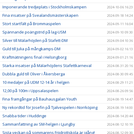
Imponerande tredjeplats i Stockholmskampen
2024-10-06 16:23
Fina insatser på Svealandsmästerskapen
2024-09-18 14:24
Stort startfält på Brommaspelen
2024-09-11 16:04
Spännande poängstrid på lag-USM
2024-09-10 09:30
Silver till Mälarhöjden på Stafett-DM
2024-09-04 10:36
Guld till Julia på mångkamps-DM
2024-09-02 16:13
Kraftmätningens final i Helsingborg
2024-09-01 21:16
Starka insatser på Mälarhöjdens Stafettkarneval
2024-08-31 20:16
Dubbla guld till Oliver i Åkersberga
2024-08-30 09:45
10 medaljer på UDM 12-14 år i helgen
2024-08-29 11:21
12,00 på 100m i Uppsalaspelen
2024-08-26 09:56
Fina framgångar på Bauhausgalan Youth
2024-08-19 14:47
Ny rekordtid för Josefin på Tjalvespelen i Norrköping
2024-08-19 14:00
Snabba tider i Huddinge
2024-08-14 20:44
Sammanfattning av SM-helgen i Ljungby
2024-08-12 10:19
Sista veckan på sommarens Friidrottskola är igång!
2024-08-12 09:30