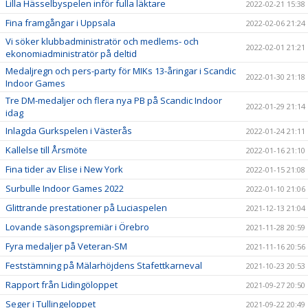
Lilla Hässelbyspelen inför fulla läktare
2022-02-21 15:38
Fina framgångar i Uppsala
2022-02-06 21:24
Vi söker klubbadministratör och medlems- och
2022-02-01 21:21
ekonomiadministratör på deltid
Medaljregn och pers-party för MIKs 13-åringar i Scandic
2022-01-30 21:18
Indoor Games
Tre DM-medaljer och flera nya PB på Scandic Indoor
2022-01-29 21:14
idag
Inlagda Gurkspelen i Västerås
2022-01-24 21:11
Kallelse till Årsmöte
2022-01-16 21:10
Fina tider av Elise i New York
2022-01-15 21:08
Surbulle Indoor Games 2022
2022-01-10 21:06
Glittrande prestationer på Luciaspelen
2021-12-13 21:04
Lovande säsongspremiär i Örebro
2021-11-28 20:59
Fyra medaljer på Veteran-SM
2021-11-16 20:56
Feststämning på Mälarhöjdens Stafettkarneval
2021-10-23 20:53
Rapport från Lidingöloppet
2021-09-27 20:50
Seger i Tullingeloppet
2021-09-22 20:49