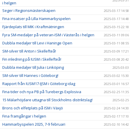
2025-03-31
i helgen
Seger i Regionsmästerskapen
2025-03-17 14:58
Fina insatser på Lilla Hammarbyspelen
2025-03-17 14:48
Fjärdeplats till MIK i Kraftmätningen
2025-03-15 22:18
Fyra SM-medaljer på veteran-ISM i Västerås i helgen
2025-03-11 09:06
Dubbla medaljer till Levi i Haninge Open
2025-03-11 08:55
SM-silver till Anton i Skellefteå!
2025-03-09 17:21
Fin inledning på IUSM i Skellefteå!
2025-03-08 20:42
Dubbla medaljer till Julia i Linköping
2025-03-03
SM-silver till Hannes i Göteborg!
2025-03-02 15:30
Rapport från IUSM17-IJSM i Göteborg idag
2025-03-01 16:57
Fina tider och nya PB på Turebergs Explosiva
2025-02-25 11:35
15 Mälarhöjdare uttagna till Stockholms distriktslag!
2025-02-25
Brons och elfetplats på ISM i Växjö
2025-02-24 14:30
Fina framgångar i helgen
2025-02-17 17:10
Hammarbyspelen 2025, 7-9 februari
2025-02-10 14:42