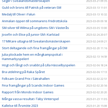
Seger i Svealandsmästerskapen
2023-03-21 09:35
Guld och brons till Patrick på veteran-SM
2023-03-13 11:01
Medalj till Oliver i Falun
2023-03-13 10:32
Anmälan öppen till sommarens Friidrottskola
2023-03-09 09:18
SM-silver till Wilma på ungdoms-SM i Västerås
2023-03-05 13:00
Josefin och Elise på junior-SM i Karlstad
2023-02-26 20:07
17 MIKare uttagna till Svealandsmästerskapen
2023-02-24 09:21
Stort deltagande och fina framgångar på DM
2023-02-20 11:16
Julia plockade hem en mångkampspokal i
2023-02-13 14:59
Hammarbyspelen!
Högt och långt och snabbt på Lilla Hässelbyspelen
2023-02-06 18:24
Bra utdelning på Raka Spåret
2023-02-06 17:13
Folksam Grand Prix i Sätrahallen
2023-02-02 22:51
Fina framgångar på Scandic Indoor Games
2023-02-02 20:56
Rapport från Mondo Indoor Games
2023-02-02 20:20
Många vassa resultat i Täby Vinterspel
2023-01-23 11:05
Kallelse till Årsmöte 2023
2023-01-20 15:08