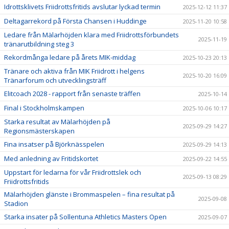
Idrottsklivets Friidrottsfritids avslutar lyckad termin
2025-12-12 11:37
Deltagarrekord på Första Chansen i Huddinge
2025-11-20 10:58
Ledare från Mälarhöjden klara med Friidrottsförbundets
2025-11-19
tränarutbildning steg 3
Rekordmånga ledare på årets MIK-middag
2025-10-23 20:13
Tränare och aktiva från MIK Friidrott i helgens
2025-10-20 16:09
Tränarforum och utvecklingsträff
Elitcoach 2028 - rapport från senaste träffen
2025-10-14
Final i Stockholmskampen
2025-10-06 10:17
Starka resultat av Mälarhöjden på
2025-09-29 14:27
Regionsmästerskapen
Fina insatser på Björknässpelen
2025-09-29 14:13
Med anledning av Fritidskortet
2025-09-22 14:55
Uppstart för ledarna för vår Friidrottslek och
2025-09-13 08:29
Friidrottsfritids
Mälarhöjden glänste i Brommaspelen – fina resultat på
2025-09-08
Stadion
Starka insater på Sollentuna Athletics Masters Open
2025-09-07