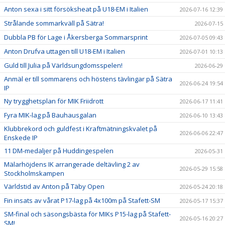
Anton sexa i sitt försöksheat på U18-EM i Italien
2026-07-16 12:39
Strålande sommarkväll på Sätra!
2026-07-15
Dubbla PB för Lage i Åkersberga Sommarsprint
2026-07-05 09:43
Anton Drufva uttagen till U18-EM i Italien
2026-07-01 10:13
Guld till Julia på Världsungdomsspelen!
2026-06-29
Anmäl er till sommarens och höstens tävlingar på Sätra
2026-06-24 19:54
IP
Ny trygghetsplan för MIK Friidrott
2026-06-17 11:41
Fyra MIK-lag på Bauhausgalan
2026-06-10 13:43
Klubbrekord och guldfest i Kraftmätningskvalet på
2026-06-06 22:47
Enskede IP
11 DM-medaljer på Huddingespelen
2026-05-31
Mälarhöjdens IK arrangerade deltävling 2 av
2026-05-29 15:58
Stockholmskampen
Världstid av Anton på Täby Open
2026-05-24 20:18
Fin insats av vårat P17-lag på 4x100m på Stafett-SM
2026-05-17 15:37
SM-final och säsongsbästa för MIKs P15-lag på Stafett-
2026-05-16 20:27
SM!