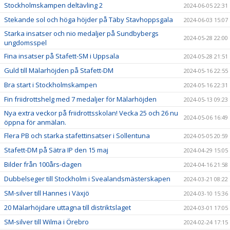
Stockholmskampen deltävling 2
2024-06-05 22:31
Stekande sol och höga höjder på Täby Stavhoppsgala
2024-06-03 15:07
Starka insatser och nio medaljer på Sundbybergs
2024-05-28 22:00
ungdomsspel
Fina insatser på Stafett-SM i Uppsala
2024-05-28 21:51
Guld till Mälarhöjden på Stafett-DM
2024-05-16 22:55
Bra start i Stockholmskampen
2024-05-16 22:31
Fin friidrottshelg med 7 medaljer för Mälarhöjden
2024-05-13 09:23
Nya extra veckor på friidrottsskolan! Vecka 25 och 26 nu
2024-05-06 16:49
öppna för anmälan.
Flera PB och starka stafettinsatser i Sollentuna
2024-05-05 20:59
Stafett-DM på Sätra IP den 15 maj
2024-04-29 15:05
Bilder från 100års-dagen
2024-04-16 21:58
Dubbelseger till Stockholm i Svealandsmästerskapen
2024-03-21 08:22
SM-silver till Hannes i Växjö
2024-03-10 15:36
20 Mälarhöjdare uttagna till distriktslaget
2024-03-01 17:05
SM-silver till Wilma i Örebro
2024-02-24 17:15