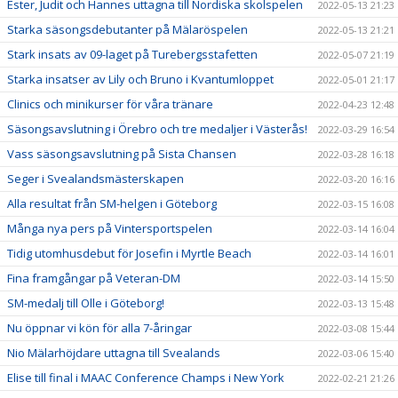
Ester, Judit och Hannes uttagna till Nordiska skolspelen
2022-05-13 21:23
Starka säsongsdebutanter på Mälaröspelen
2022-05-13 21:21
Stark insats av 09-laget på Turebergsstafetten
2022-05-07 21:19
Starka insatser av Lily och Bruno i Kvantumloppet
2022-05-01 21:17
Clinics och minikurser för våra tränare
2022-04-23 12:48
Säsongsavslutning i Örebro och tre medaljer i Västerås!
2022-03-29 16:54
Vass säsongsavslutning på Sista Chansen
2022-03-28 16:18
Seger i Svealandsmästerskapen
2022-03-20 16:16
Alla resultat från SM-helgen i Göteborg
2022-03-15 16:08
Många nya pers på Vintersportspelen
2022-03-14 16:04
Tidig utomhusdebut för Josefin i Myrtle Beach
2022-03-14 16:01
Fina framgångar på Veteran-DM
2022-03-14 15:50
SM-medalj till Olle i Göteborg!
2022-03-13 15:48
Nu öppnar vi kön för alla 7-åringar
2022-03-08 15:44
Nio Mälarhöjdare uttagna till Svealands
2022-03-06 15:40
Elise till final i MAAC Conference Champs i New York
2022-02-21 21:26