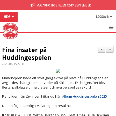
MÄLARHÖJDSSPELEN 12-13 SEPTEMBER
HEM
LOGGA IN
HEM
Fina insater på
NYHETER
<
>
Huddingespelen
BILDGALLERI
2025-06-15 22:31
DOKUMENT
Mälarhöjden hade ett stort gäng aktiva på plats då Huddingespelen
HITTA PÅ SIDAN
avgjordes i härligt sommarväder på Källbrinks IP i helgen. Det blev ett
flertal pallplatser, finalplatser och nya personliga rekord.
Fler bilder från tävlingen hittar du här:
Album Huddingespelen 2025
Nedan följer samtliga Mälarhöjden-resultat:
K 100 m
(14.6, +0.3): Wilma Herranen DNS, Heat 3 (14.6, +0.9): 3) Wilma