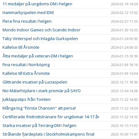
11 medaljer på ungdoms-DM i helgen
2024-02-19 14:24
Hammarbyspelen med IDM
2024-02-12 15:52
Flera fina resultat i helgen
2024-02-07 11:35
Mondo Indoor Games och Scandic Indoor
2024-01-30 16:35
Täby Vinterspel och Inlagda Gurkspelen
2024-01-24 09:30
Kallelse till Årsmöte
2024-01-24 08:53
Åtta medaljer på veteran-DM i helgen
2024-01-15 10:59
Fina resultat i Norrköping
2024-01-09 18:16
Kallelse till Extra Årsmöte
2024-01-09 16:04
Glittrande insatser på Luciaspelen
2023-12-11 18:50
Nio Mälarhöjdare i stark premiär på SAYO
2023-12-04 14:28
Julklappstips från Tomten
2023-11-22 14:30
Många tog "Första Chansen" att persa!
2023-11-22 14:24
Certifierade friidrottstränare för ungdomar 14-17 år
2023-11-22 14:10
Starka insatser på Terräng-DM i helgen
2023-10-15 11:02
Strålande fjärdeplats i Stockholmskampens final
2023-10-09 11:41