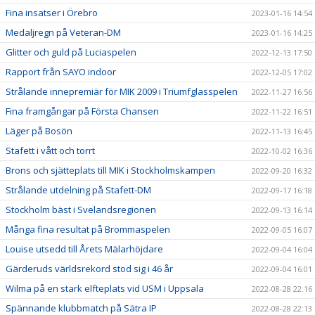
Fina insatser i Örebro
2023-01-16 14:54
Medaljregn på Veteran-DM
2023-01-16 14:25
Glitter och guld på Luciaspelen
2022-12-13 17:50
Rapport från SAYO indoor
2022-12-05 17:02
Strålande innepremiär för MIK 2009 i Triumfglasspelen
2022-11-27 16:56
Fina framgångar på Första Chansen
2022-11-22 16:51
Läger på Bosön
2022-11-13 16:45
Stafett i vått och torrt
2022-10-02 16:36
Brons och sjätteplats till MIK i Stockholmskampen
2022-09-20 16:32
Strålande utdelning på Stafett-DM
2022-09-17 16:18
Stockholm bäst i Svelandsregionen
2022-09-13 16:14
Många fina resultat på Brommaspelen
2022-09-05 16:07
Louise utsedd till Årets Mälarhöjdare
2022-09-04 16:04
Gärderuds världsrekord stod sig i 46 år
2022-09-04 16:01
Wilma på en stark elfteplats vid USM i Uppsala
2022-08-28 22:16
Spännande klubbmatch på Sätra IP
2022-08-28 22:13