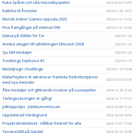
Raka Spåret och Lilla Hässelbyspelen
2025-02-03 15:03
Kallelse til Årsmöte
2025-01-28 14:27
Mondo Indoor Games Uppsala 2025
2025-01-27 16:32
Fina framgångar på Veteran-DM
2025-01-27 16:30
Debut på 3000m för Tor
2025-01-25
Annika uttagen till utbildningen Elitcoach 2028
2025-01-23
Sju DM-medaljer
2025-01-20
Turebergs Explosiva #2
2025-01-15
Medaljregn i Huddinge
2025-01-13 14:44
Mälarhöjdens IK attraherar framtida friidrottsstjärnor
2025-01-03 03:10
med nya metoder
Åtta medaljer och glittrande insatser på Luciaspelen
2024-12-18 13:42
Tävlingssäsongen är igång!
2024-12-11 15:27
Julklappstips - Jubileumsmössan
2024-12-08 13:26
Uppdaterad Värdegrund
2024-12-06 15:06
Projekt Idrottsklivet - Hållbar friidrott för alla
2024-11-01 15:46
Terräng-DM på Gärdet
2024-10-19 16:38