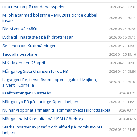
Fina resultat på Danderydsspelen
2026-05-10 22:30
Miljöhjältar med bollsinne – MIK 2011 gjorde dubbel
2026-05-10 20:19
insats
DM-silver på 4x80m
2026-05-08 20:38
Lycka till i nästa steg på friidrottsresan
2026-05-05 09:10
Se filmen om Kraftmätningen
2026-04-29 13:03
Tack alla besökare
2026-04-25 19:16
MIK-dagen den 25 april
2026-04-11 20:09
Många tog Sista Chansen för ett PB
2026-04-01 08:56
Lagseger i Regionsmästerskapen – guld till Majken,
2026-03-23 09:38
silver till Cornelia
Kraftmätningen i Västerås
2026-03-22
Många nya PB på Haninge Open i helgen
2026-03-18 11:23
Nu har vi öppnat anmälan till sommarlovets Friidrottsskola
2026-03-17
Många fina MIK-resultat på IUSM i Göteborg
2026-03-15
Starka insatser av Josefin och Alfred på inomhus-SM i
2026-03-01 21:43
helgen