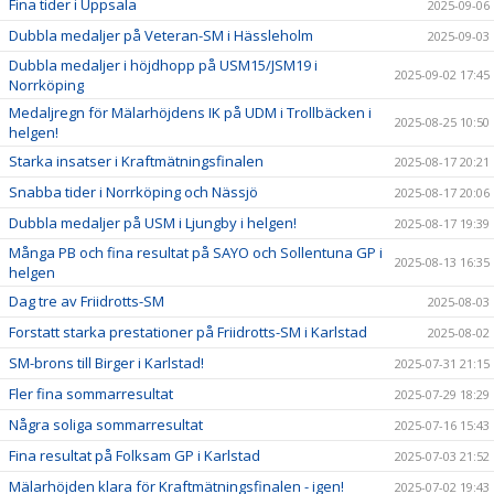
Fina tider i Uppsala
2025-09-06
Dubbla medaljer på Veteran-SM i Hässleholm
2025-09-03
Dubbla medaljer i höjdhopp på USM15/JSM19 i
2025-09-02 17:45
Norrköping
Medaljregn för Mälarhöjdens IK på UDM i Trollbäcken i
2025-08-25 10:50
helgen!
Starka insatser i Kraftmätningsfinalen
2025-08-17 20:21
Snabba tider i Norrköping och Nässjö
2025-08-17 20:06
Dubbla medaljer på USM i Ljungby i helgen!
2025-08-17 19:39
Många PB och fina resultat på SAYO och Sollentuna GP i
2025-08-13 16:35
helgen
Dag tre av Friidrotts-SM
2025-08-03
Forstatt starka prestationer på Friidrotts-SM i Karlstad
2025-08-02
SM-brons till Birger i Karlstad!
2025-07-31 21:15
Fler fina sommarresultat
2025-07-29 18:29
Några soliga sommarresultat
2025-07-16 15:43
Fina resultat på Folksam GP i Karlstad
2025-07-03 21:52
Mälarhöjden klara för Kraftmätningsfinalen - igen!
2025-07-02 19:43