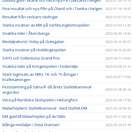
Dubbla guld i Skåne och flera nya PB i Leksand i helgen
2023-07-24 15:16
Fina resultat och nya PBn på Öland och i Tumba i helgen
2023-07-18 14:47
Resultat från veckans tävlingar
2023-07-07 15:16
Starka insatser av MIK på Världsungdomsspelen
2023-07-04 11:42
Snabba tider i Åkersberga
2023-06-30 14:55
Medaljrekord i Visby på Gutegalan
2023-06-19 20:37
Starka insatser på Huddingespelen
2023-06-19 20:29
SAYO och Sollentuna Grand Prix
2023-06-13 16:03
Snabba tider på Kringelspelen i Södertälje
2023-06-08 21:13
Stark laginsats av MIKs 14- och 15-åringar i
2023-06-07 17:06
Kraftmätningen
Feststämning på Sätra IP då årets Stafettkarneval
2023-05-28 20:16
avgordes
Vera på Nordiska Skolspelen i Helsingfors
2023-05-28 17:52
Mälarhöjdens Stafettkarneval - med Stafett-DM
2023-05-18 08:55
DM guld till Mälarhöjden på 4x100m
2023-05-17 09:56
Många medaljer i Sista chansen
2023-03-26 21:18