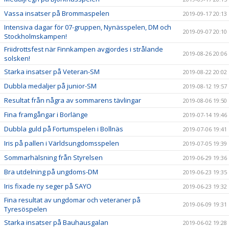
Vassa insatser på Brommaspelen
2019-09-17 20:13
Intensiva dagar för 07-gruppen, Nynässpelen, DM och
2019-09-07 20:10
Stockholmskampen!
Friidrottsfest när Finnkampen avgjordes i strålande
2019-08-26 20:06
solsken!
Starka insatser på Veteran-SM
2019-08-22 20:02
Dubbla medaljer på junior-SM
2019-08-12 19:57
Resultat från några av sommarens tävlingar
2019-08-06 19:50
Fina framgångar i Borlänge
2019-07-14 19:46
Dubbla guld på Fortumspelen i Bollnäs
2019-07-06 19:41
Iris på pallen i Världsungdomsspelen
2019-07-05 19:39
Sommarhälsning från Styrelsen
2019-06-29 19:36
Bra utdelning på ungdoms-DM
2019-06-23 19:35
Iris fixade ny seger på SAYO
2019-06-23 19:32
Fina resultat av ungdomar och veteraner på
2019-06-09 19:31
Tyresöspelen
Starka insatser på Bauhausgalan
2019-06-02 19:28