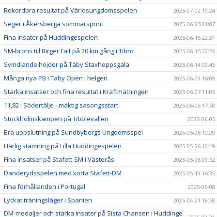
Rekordbra resultat på Världsungdomsspelen
2025-07-02 19:24
Seger i Åkersberga sommarsprint
2025-06-25 21:07
Fina insater på Huddingespelen
2025-06-15 22:31
SM-brons till Birger Fält på 20 km gång i Tibro
2025-06-15 22:26
Svindlande höjder på Täby Stavhoppsgala
2025-06-14 09:45
Många nya PB i Täby Open i helgen
2025-06-09 16:09
Starka insatser och fina resultat i Kraftmätningen
2025-06-07 11:05
11,82 i Södertälje - mäktig säsongsstart
2025-06-06 17:58
Stockholmskampen på Tibblevallen
2025-06-05
Bra uppslutning på Sundbybergs Ungdomsspel
2025-05-26 10:29
Härlig stämning på Lilla Huddingespelen
2025-05-26 10:19
Fina insatser på Stafett-SM i Västerås
2025-05-26 09:52
Danderydsspelen med korta Stafett-DM
2025-05-19 16:35
Fina förhållanden i Portugal
2025-05-08
Lyckat träningsläger i Spanien
2025-04-21 18:58
DM-medaljer och starka insater på Sista Chansen i Huddinge