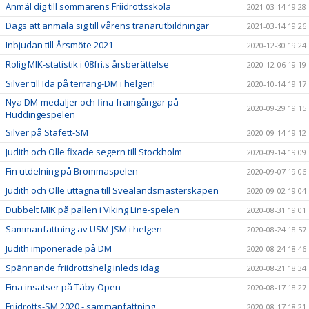
Anmäl dig till sommarens Friidrottsskola
2021-03-14 19:28
Dags att anmäla sig till vårens tränarutbildningar
2021-03-14 19:26
Inbjudan till Årsmöte 2021
2020-12-30 19:24
Rolig MIK-statistik i 08fri.s årsberättelse
2020-12-06 19:19
Silver till Ida på terräng-DM i helgen!
2020-10-14 19:17
Nya DM-medaljer och fina framgångar på
2020-09-29 19:15
Huddingespelen
Silver på Stafett-SM
2020-09-14 19:12
Judith och Olle fixade segern till Stockholm
2020-09-14 19:09
Fin utdelning på Brommaspelen
2020-09-07 19:06
Judith och Olle uttagna till Svealandsmästerskapen
2020-09-02 19:04
Dubbelt MIK på pallen i Viking Line-spelen
2020-08-31 19:01
Sammanfattning av USM-JSM i helgen
2020-08-24 18:57
Judith imponerade på DM
2020-08-24 18:46
Spännande friidrottshelg inleds idag
2020-08-21 18:34
Fina insatser på Täby Open
2020-08-17 18:27
Friidrotts-SM 2020 - sammanfattning
2020-08-17 18:21