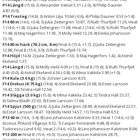
P14 Längd
(15.6): 2) Alexander Vatsel 5.31 (-2.0), 4) Philip Dauner
4.81 (0.0);
P14 Tresteg
(14.6): 3) Anton Lilja 10.64 (-0.6), 4) Philip Dauner 9.53 (+1.4);
F14 80 m
(14.6, +0.4): 3) Julia Zettergren 10.87, 7) Ruth Thurfjell 11.29, Heat
1 (14.6, +1.8): 2) Julia Zettergren 11.08, Heat 2 (14.6, +0.9): 5) Ruth Thurfjell
11.48, 6) Maj Hagerfors 11.95, 7) Molly Held 12.29, 8) Emilia Johansson
13.16;
F14 80 m häck (76.2 cm, 8 m)
Final A (15.6, +1.7): 2) Julia Zettergren
12.88, Final B (15.6, 0.0): 2) Ruth Thurfjell 13.74;
F14 Höjd
(14.6): 2) Julia Zettergren 1.50, 3) Maj Hagerfors 1.42, 4) Astrid
Ekeland 1.37;
F14 Längd
(15.6): 6) Molly Held 4.09 (+1.5), Final B (15.6): 3) Ruth Thurfjell
4.45 (0.0), 4) Astrid Ekeland 4.36 (-0.8), 6) Vilma Vakkila 3.90 (+1.0);
F14 Kula (3.0 kg)
(15.6): 2) Ester Larsson 8.55;
F14 Diskus (0.75 kg)
(14.6): 4) Astrid Ekeland 23.68, 6) Ester Larsson
19.42, 10) Tindra Häll 12.56;
F14 Slägga (3.0 kg)
(15.6): 4) Vilma Vakkila 23.42, 5) Tindra Häll 23.37,
6) Selma Bladh 23.03, 9) Ester Larsson 17.64;
F14 Spjut (500 g)
(14.6): 2) Julia Zettergren 28.49, 4) Astrid Ekeland 22.51,
6) Ester Larsson 18.47, 10) Molly Held 14.57, 11) Tindra Häll 6.53;
P13 60 m
(14.6, -3.4): 8) Levi Johansson Kalström 9.33, Heat 1 (14.6, +2.0):
6) Linus Åhlund Vågesjö 9.32, 7) Casper Formanek 9.48, 8) Victor
Tudorescu Lund 9.92, Heat 2 (14.6, +0.2): 4) Levi Johansson Kalström 8.94;
P13 200 m
Final B (15.6, +0.3): 1) Levi Johansson Kalström 28.75,
2) Hjalmar Ehn 30.18, 3) Casper Formanek 31.11;