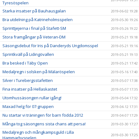
Tyresöspelen
Starka insatser på Bauhausgalan
2019-06-02 19:28
Bra utdelning på Katrineholmsspelen
2019-05-30 19:26
Sprinttjejerna i final på Stafett-SM
2019-05-26 19:22
Stora framgångar på Veteran-DM
2019-05-21 19:18
Säsongsdebut för Iris på Danderyds Ungdomsspel
2019-05-21 19:16
Sprintkväll på Lidingövallen
2019-05-21 19:13
Bra besked i Täby Open
2019-05-21 17:42
Medaljregn i solsken på Mälaröspelen
2019-05-16 17:40
Silver i Turebergsstafetten
2019-05-07 17:38
Fina insatser på Hellaskastet
2019-05-07 17:35
Utomhussäsongen rullar igång!
2019-05-04 17:32
Maxad helg för 07-gruppen
2019-04-12 17:31
Nu startar vi träningen för barn födda 2012
2019-04-07 17:29
Många tog säsongens sista chans att persa!
2019-03-30 17:27
Medaljregn och mångkampsguld i Lilla
2019-03-30 17:25
Hammarbyspelen