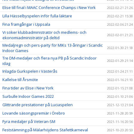
Elise till final i MAAC Conference Champs i New York
2022-02-21 21:26
Lilla Hässelbyspelen inför fulla läktare
2022-02-21 15:38
Fina framgångar i Uppsala
2022-02-06 21:24
Vi söker klubbadministratör och medlems- och
2022-02-01 21:21
ekonomiadministratör på deltid
Medaljregn och pers-party för MIKs 13-åringar i Scandic
2022-01-30 21:18
Indoor Games
Tre DM-medaljer och flera nya PB på Scandic Indoor
2022-01-29 21:14
idag
Inlagda Gurkspelen i Västerås
2022-01-24 21:11
Kallelse till Årsmöte
2022-01-16 21:10
Fina tider av Elise i New York
2022-01-15 21:08
Surbulle Indoor Games 2022
2022-01-10 21:06
Glittrande prestationer på Luciaspelen
2021-12-13 21:04
Lovande säsongspremiär i Örebro
2021-11-28 20:59
Fyra medaljer på Veteran-SM
2021-11-16 20:56
Feststämning på Mälarhöjdens Stafettkarneval
2021-10-23 20:53