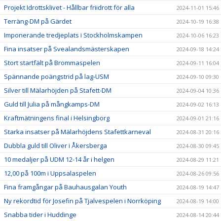
Projekt Idrottsklivet - Hållbar friidrott för alla
2024-11-01 15:46
Terräng-DM på Gärdet
2024-10-19 16:38
Imponerande tredjeplats i Stockholmskampen
2024-10-06 16:23
Fina insatser på Svealandsmästerskapen
2024-09-18 14:24
Stort startfält på Brommaspelen
2024-09-11 16:04
Spännande poängstrid på lag-USM
2024-09-10 09:30
Silver till Mälarhöjden på Stafett-DM
2024-09-04 10:36
Guld till Julia på mångkamps-DM
2024-09-02 16:13
Kraftmätningens final i Helsingborg
2024-09-01 21:16
Starka insatser på Mälarhöjdens Stafettkarneval
2024-08-31 20:16
Dubbla guld till Oliver i Åkersberga
2024-08-30 09:45
10 medaljer på UDM 12-14 år i helgen
2024-08-29 11:21
12,00 på 100m i Uppsalaspelen
2024-08-26 09:56
Fina framgångar på Bauhausgalan Youth
2024-08-19 14:47
Ny rekordtid för Josefin på Tjalvespelen i Norrköping
2024-08-19 14:00
Snabba tider i Huddinge
2024-08-14 20:44