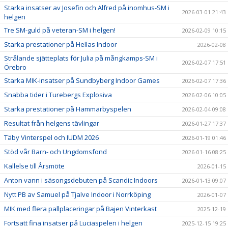
Starka insatser av Josefin och Alfred på inomhus-SM i
2026-03-01 21:43
helgen
Tre SM-guld på veteran-SM i helgen!
2026-02-09 10:15
Starka prestationer på Hellas Indoor
2026-02-08
Strålande sjätteplats för Julia på mångkamps-SM i
2026-02-07 17:51
Örebro
Starka MIK-insatser på Sundbyberg Indoor Games
2026-02-07 17:36
Snabba tider i Turebergs Explosiva
2026-02-06 10:05
Starka prestationer på Hammarbyspelen
2026-02-04 09:08
Resultat från helgens tävlingar
2026-01-27 17:37
Täby Vinterspel och IUDM 2026
2026-01-19 01:46
Stöd vår Barn- och Ungdomsfond
2026-01-16 08:25
Kallelse till Årsmöte
2026-01-15
Anton vann i säsongsdebuten på Scandic Indoors
2026-01-13 09:07
Nytt PB av Samuel på Tjalve Indoor i Norrköping
2026-01-07
MIK med flera pallplaceringar på Bajen Vinterkast
2025-12-19
Fortsatt fina insatser på Luciaspelen i helgen
2025-12-15 19:25