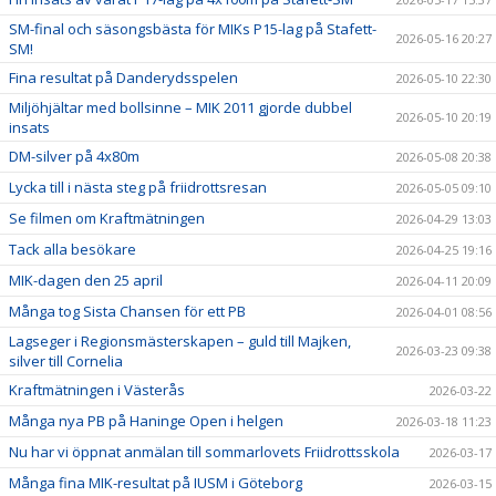
SM-final och säsongsbästa för MIKs P15-lag på Stafett-
2026-05-16 20:27
SM!
Fina resultat på Danderydsspelen
2026-05-10 22:30
Miljöhjältar med bollsinne – MIK 2011 gjorde dubbel
2026-05-10 20:19
insats
DM-silver på 4x80m
2026-05-08 20:38
Lycka till i nästa steg på friidrottsresan
2026-05-05 09:10
Se filmen om Kraftmätningen
2026-04-29 13:03
Tack alla besökare
2026-04-25 19:16
MIK-dagen den 25 april
2026-04-11 20:09
Många tog Sista Chansen för ett PB
2026-04-01 08:56
Lagseger i Regionsmästerskapen – guld till Majken,
2026-03-23 09:38
silver till Cornelia
Kraftmätningen i Västerås
2026-03-22
Många nya PB på Haninge Open i helgen
2026-03-18 11:23
Nu har vi öppnat anmälan till sommarlovets Friidrottsskola
2026-03-17
Många fina MIK-resultat på IUSM i Göteborg
2026-03-15