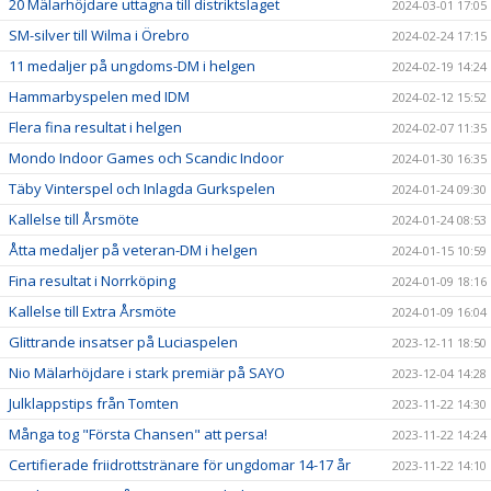
20 Mälarhöjdare uttagna till distriktslaget
2024-03-01 17:05
SM-silver till Wilma i Örebro
2024-02-24 17:15
11 medaljer på ungdoms-DM i helgen
2024-02-19 14:24
Hammarbyspelen med IDM
2024-02-12 15:52
Flera fina resultat i helgen
2024-02-07 11:35
Mondo Indoor Games och Scandic Indoor
2024-01-30 16:35
Täby Vinterspel och Inlagda Gurkspelen
2024-01-24 09:30
Kallelse till Årsmöte
2024-01-24 08:53
Åtta medaljer på veteran-DM i helgen
2024-01-15 10:59
Fina resultat i Norrköping
2024-01-09 18:16
Kallelse till Extra Årsmöte
2024-01-09 16:04
Glittrande insatser på Luciaspelen
2023-12-11 18:50
Nio Mälarhöjdare i stark premiär på SAYO
2023-12-04 14:28
Julklappstips från Tomten
2023-11-22 14:30
Många tog "Första Chansen" att persa!
2023-11-22 14:24
Certifierade friidrottstränare för ungdomar 14-17 år
2023-11-22 14:10