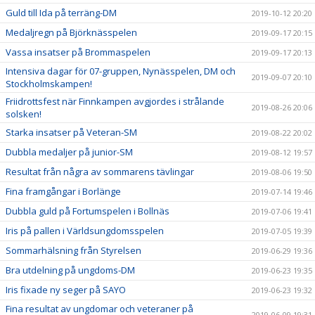
Guld till Ida på terräng-DM
2019-10-12 20:20
Medaljregn på Björknässpelen
2019-09-17 20:15
Vassa insatser på Brommaspelen
2019-09-17 20:13
Intensiva dagar för 07-gruppen, Nynässpelen, DM och
2019-09-07 20:10
Stockholmskampen!
Friidrottsfest när Finnkampen avgjordes i strålande
2019-08-26 20:06
solsken!
Starka insatser på Veteran-SM
2019-08-22 20:02
Dubbla medaljer på junior-SM
2019-08-12 19:57
Resultat från några av sommarens tävlingar
2019-08-06 19:50
Fina framgångar i Borlänge
2019-07-14 19:46
Dubbla guld på Fortumspelen i Bollnäs
2019-07-06 19:41
Iris på pallen i Världsungdomsspelen
2019-07-05 19:39
Sommarhälsning från Styrelsen
2019-06-29 19:36
Bra utdelning på ungdoms-DM
2019-06-23 19:35
Iris fixade ny seger på SAYO
2019-06-23 19:32
Fina resultat av ungdomar och veteraner på
2019-06-09 19:31