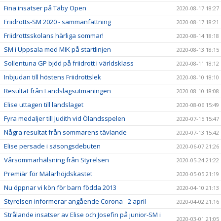
Fina insatser på Täby Open
2020-08-17 18:27
Friidrotts-SM 2020 - sammanfattning
2020-08-17 18:21
Friidrottsskolans härliga sommar!
2020-08-14 18:18
SM i Uppsala med MIK på startlinjen
2020-08-13 18:15
Sollentuna GP bjöd på friidrott i världsklass
2020-08-11 18:12
Inbjudan till höstens Friidrottslek
2020-08-10 18:10
Resultat från Landslagsutmaningen
2020-08-10 18:08
Elise uttagen till landslaget
2020-08-06 15:49
Fyra medaljer till Judith vid Ölandsspelen
2020-07-15 15:47
Några resultat från sommarens tävlande
2020-07-13 15:42
Elise persade i säsongsdebuten
2020-06-07 21:26
Vårsommarhälsning från Styrelsen
2020-05-24 21:22
Premiär för Mälarhöjdskastet
2020-05-05 21:19
Nu öppnar vi kön för barn födda 2013
2020-04-10 21:13
Styrelsen informerar angående Corona - 2 april
2020-04-02 21:16
Strålande insatser av Elise och Josefin på junior-SM i
2020-03-01 21:05