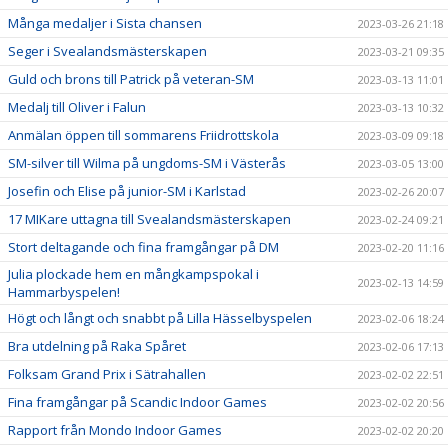
Många medaljer i Sista chansen
2023-03-26 21:18
Seger i Svealandsmästerskapen
2023-03-21 09:35
Guld och brons till Patrick på veteran-SM
2023-03-13 11:01
Medalj till Oliver i Falun
2023-03-13 10:32
Anmälan öppen till sommarens Friidrottskola
2023-03-09 09:18
SM-silver till Wilma på ungdoms-SM i Västerås
2023-03-05 13:00
Josefin och Elise på junior-SM i Karlstad
2023-02-26 20:07
17 MIKare uttagna till Svealandsmästerskapen
2023-02-24 09:21
Stort deltagande och fina framgångar på DM
2023-02-20 11:16
Julia plockade hem en mångkampspokal i
2023-02-13 14:59
Hammarbyspelen!
Högt och långt och snabbt på Lilla Hässelbyspelen
2023-02-06 18:24
Bra utdelning på Raka Spåret
2023-02-06 17:13
Folksam Grand Prix i Sätrahallen
2023-02-02 22:51
Fina framgångar på Scandic Indoor Games
2023-02-02 20:56
Rapport från Mondo Indoor Games
2023-02-02 20:20