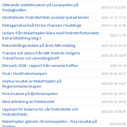
Glittrande stafettinsatser på Luciaspelen på
2025-12-12 22:05
fredagkvällen
Idrottsklivets Friidrottsfritids avslutar lyckad termin
2025-12-12 11:37
Deltagarrekord på Första Chansen i Huddinge
2025-11-20 10:58
Ledare från Mälarhöjden klara med Friidrottsförbundets
2025-11-19
tränarutbildning steg 3
Rekordmånga ledare på årets MIK-middag
2025-10-23 20:13
Tränare och aktiva från MIK Friidrott i helgens
2025-10-20 16:09
Tränarforum och utvecklingsträff
Elitcoach 2028 - rapport från senaste träffen
2025-10-14
Final i Stockholmskampen
2025-10-06 10:17
Starka resultat av Mälarhöjden på
2025-09-29 14:27
Regionsmästerskapen
Fina insatser på Björknässpelen
2025-09-29 14:13
Med anledning av Fritidskortet
2025-09-22 14:55
Uppstart för ledarna för vår Friidrottslek och
2025-09-13 08:29
Friidrottsfritids
Mälarhöjden glänste i Brommaspelen – fina resultat på
2025-09-08
Stadion