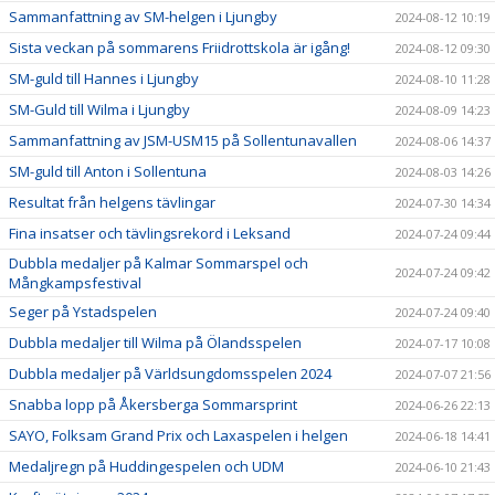
Sammanfattning av SM-helgen i Ljungby
2024-08-12 10:19
Sista veckan på sommarens Friidrottskola är igång!
2024-08-12 09:30
SM-guld till Hannes i Ljungby
2024-08-10 11:28
SM-Guld till Wilma i Ljungby
2024-08-09 14:23
Sammanfattning av JSM-USM15 på Sollentunavallen
2024-08-06 14:37
SM-guld till Anton i Sollentuna
2024-08-03 14:26
Resultat från helgens tävlingar
2024-07-30 14:34
Fina insatser och tävlingsrekord i Leksand
2024-07-24 09:44
Dubbla medaljer på Kalmar Sommarspel och
2024-07-24 09:42
Mångkampsfestival
Seger på Ystadspelen
2024-07-24 09:40
Dubbla medaljer till Wilma på Ölandsspelen
2024-07-17 10:08
Dubbla medaljer på Världsungdomsspelen 2024
2024-07-07 21:56
Snabba lopp på Åkersberga Sommarsprint
2024-06-26 22:13
SAYO, Folksam Grand Prix och Laxaspelen i helgen
2024-06-18 14:41
Medaljregn på Huddingespelen och UDM
2024-06-10 21:43