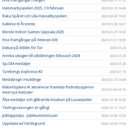
2025-02-17 17:10
Hammarbyspelen 2025, 7-9 februari
2025-02-10 14:42
Raka Spåret och Lilla Hässelbyspelen
2025-02-03 15:03
Kallelse til Årsmöte
2025-01-28 14:27
Mondo Indoor Games Uppsala 2025
2025-01-27 16:32
Fina framgångar på Veteran-DM
2025-01-27 16:30
Debut på 3000m för Tor
2025-01-25
Annika uttagen till utbildningen Elitcoach 2028
2025-01-23
Sju DM-medaljer
2025-01-20
Turebergs Explosiva #2
2025-01-15
Medaljregn i Huddinge
2025-01-13 14:44
Mälarhöjdens IK attraherar framtida friidrottsstjärnor
2025-01-03 03:10
med nya metoder
Åtta medaljer och glittrande insatser på Luciaspelen
2024-12-18 13:42
Tävlingssäsongen är igång!
2024-12-11 15:27
Julklappstips - Jubileumsmössan
2024-12-08 13:26
Uppdaterad Värdegrund
2024-12-06 15:06