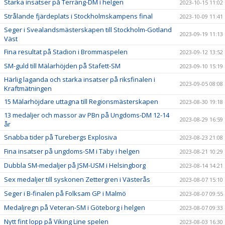
Starka insatser på Terräng-DM i helgen
2023-10-15 11:02
Strålande fjärdeplats i Stockholmskampens final
2023-10-09 11:41
Seger i Svealandsmästerskapen till Stockholm-Gotland
2023-09-19 11:13
Väst
Fina resultat på Stadion i Brommaspelen
2023-09-12 13:52
SM-guld till Mälarhöjden på Stafett-SM
2023-09-10 15:19
Härlig laganda och starka insatser på riksfinalen i
2023-09-05 08:08
Kraftmätningen
15 Mälarhöjdare uttagna till Regionsmästerskapen
2023-08-30 19:18
13 medaljer och massor av PBn på Ungdoms-DM 12-14
2023-08-29 16:59
år
Snabba tider på Turebergs Explosiva
2023-08-23 21:08
Fina insatser på ungdoms-SM i Täby i helgen
2023-08-21 10:29
Dubbla SM-medaljer på JSM-USM i Helsingborg
2023-08-14 14:21
Sex medaljer till syskonen Zettergren i Västerås
2023-08-07 15:10
Seger i B-finalen på Folksam GP i Malmö
2023-08-07 09:55
Medaljregn på Veteran-SM i Göteborg i helgen
2023-08-07 09:33
Nytt fint lopp på Viking Line spelen
2023-08-03 16:30