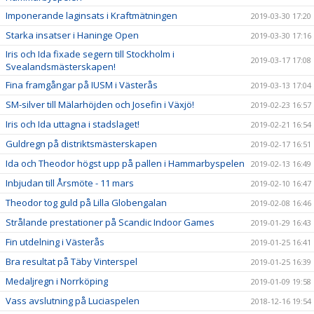
Imponerande laginsats i Kraftmätningen
2019-03-30 17:20
Starka insatser i Haninge Open
2019-03-30 17:16
Iris och Ida fixade segern till Stockholm i
2019-03-17 17:08
Svealandsmästerskapen!
Fina framgångar på IUSM i Västerås
2019-03-13 17:04
SM-silver till Mälarhöjden och Josefin i Växjö!
2019-02-23 16:57
Iris och Ida uttagna i stadslaget!
2019-02-21 16:54
Guldregn på distriktsmästerskapen
2019-02-17 16:51
Ida och Theodor högst upp på pallen i Hammarbyspelen
2019-02-13 16:49
Inbjudan till Årsmöte - 11 mars
2019-02-10 16:47
Theodor tog guld på Lilla Globengalan
2019-02-08 16:46
Strålande prestationer på Scandic Indoor Games
2019-01-29 16:43
Fin utdelning i Västerås
2019-01-25 16:41
Bra resultat på Täby Vinterspel
2019-01-25 16:39
Medaljregn i Norrköping
2019-01-09 19:58
Vass avslutning på Luciaspelen
2018-12-16 19:54