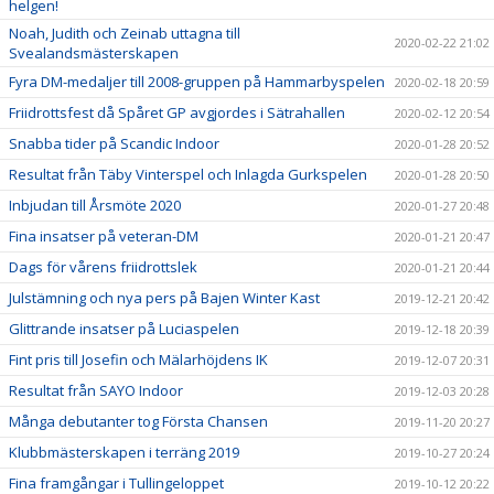
helgen!
Noah, Judith och Zeinab uttagna till
2020-02-22 21:02
Svealandsmästerskapen
Fyra DM-medaljer till 2008-gruppen på Hammarbyspelen
2020-02-18 20:59
Friidrottsfest då Spåret GP avgjordes i Sätrahallen
2020-02-12 20:54
Snabba tider på Scandic Indoor
2020-01-28 20:52
Resultat från Täby Vinterspel och Inlagda Gurkspelen
2020-01-28 20:50
Inbjudan till Årsmöte 2020
2020-01-27 20:48
Fina insatser på veteran-DM
2020-01-21 20:47
Dags för vårens friidrottslek
2020-01-21 20:44
Julstämning och nya pers på Bajen Winter Kast
2019-12-21 20:42
Glittrande insatser på Luciaspelen
2019-12-18 20:39
Fint pris till Josefin och Mälarhöjdens IK
2019-12-07 20:31
Resultat från SAYO Indoor
2019-12-03 20:28
Många debutanter tog Första Chansen
2019-11-20 20:27
Klubbmästerskapen i terräng 2019
2019-10-27 20:24
Fina framgångar i Tullingeloppet
2019-10-12 20:22