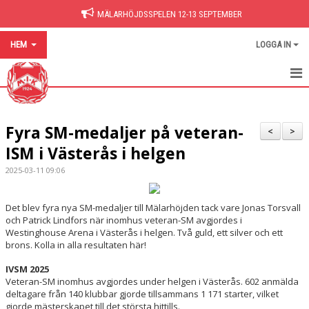
MÄLARHÖJDSSPELEN 12-13 SEPTEMBER
HEM
LOGGA IN
HEM
Fyra SM-medaljer på veteran-
NYHETER
<
>
ISM i Västerås i helgen
BILDGALLERI
2025-03-11 09:06
DOKUMENT
Det blev fyra nya SM-medaljer till Mälarhöjden tack vare Jonas Torsvall
HITTA PÅ SIDAN
och Patrick Lindfors när inomhus veteran-SM avgjordes i
Westinghouse Arena i Västerås i helgen. Två guld, ett silver och ett
brons. Kolla in alla resultaten här!
IVSM 2025
Veteran-SM inomhus avgjordes under helgen i Västerås. 602 anmälda
deltagare från 140 klubbar gjorde tillsammans 1 171 starter, vilket
gjorde mästerskapet till det största hittills.