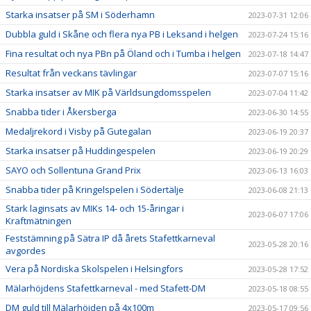
Starka insatser på SM i Söderhamn
2023-07-31 12:06
Dubbla guld i Skåne och flera nya PB i Leksand i helgen
2023-07-24 15:16
Fina resultat och nya PBn på Öland och i Tumba i helgen
2023-07-18 14:47
Resultat från veckans tävlingar
2023-07-07 15:16
Starka insatser av MIK på Världsungdomsspelen
2023-07-04 11:42
Snabba tider i Åkersberga
2023-06-30 14:55
Medaljrekord i Visby på Gutegalan
2023-06-19 20:37
Starka insatser på Huddingespelen
2023-06-19 20:29
SAYO och Sollentuna Grand Prix
2023-06-13 16:03
Snabba tider på Kringelspelen i Södertälje
2023-06-08 21:13
Stark laginsats av MIKs 14- och 15-åringar i
2023-06-07 17:06
Kraftmätningen
Feststämning på Sätra IP då årets Stafettkarneval
2023-05-28 20:16
avgordes
Vera på Nordiska Skolspelen i Helsingfors
2023-05-28 17:52
Mälarhöjdens Stafettkarneval - med Stafett-DM
2023-05-18 08:55
DM guld till Mälarhöjden på 4x100m
2023-05-17 09:56