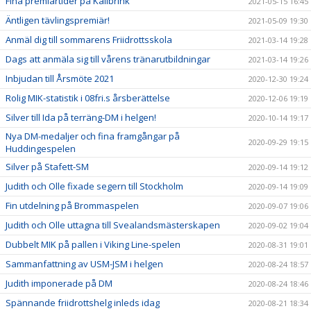
Fina premiärtider på Källbrink
2021-05-15 16:45
Äntligen tävlingspremiär!
2021-05-09 19:30
Anmäl dig till sommarens Friidrottsskola
2021-03-14 19:28
Dags att anmäla sig till vårens tränarutbildningar
2021-03-14 19:26
Inbjudan till Årsmöte 2021
2020-12-30 19:24
Rolig MIK-statistik i 08fri.s årsberättelse
2020-12-06 19:19
Silver till Ida på terräng-DM i helgen!
2020-10-14 19:17
Nya DM-medaljer och fina framgångar på
2020-09-29 19:15
Huddingespelen
Silver på Stafett-SM
2020-09-14 19:12
Judith och Olle fixade segern till Stockholm
2020-09-14 19:09
Fin utdelning på Brommaspelen
2020-09-07 19:06
Judith och Olle uttagna till Svealandsmästerskapen
2020-09-02 19:04
Dubbelt MIK på pallen i Viking Line-spelen
2020-08-31 19:01
Sammanfattning av USM-JSM i helgen
2020-08-24 18:57
Judith imponerade på DM
2020-08-24 18:46
Spännande friidrottshelg inleds idag
2020-08-21 18:34