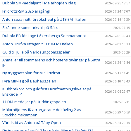
Dubbla SM-medaljer till Mälarhöjden idag!
2026-07-25 17:57
Friidrotts-SM 2026 är igång!
2026-07-24 17:07
Anton sexa i sitt försöksheat på U18-EM i Italien
2026-07-16 12:39
Strålande sommarkväll på Sätra!
2026-07-15
Dubbla PB för Lage i Åkersberga Sommarsprint
2026-07-05 09:43
Anton Drufva uttagen till U18-EM i Italien
2026-07-01 10:13
Guld till Julia på Världsungdomsspelen!
2026-06-29
Anmäl er till sommarens och höstens tävlingar på Sätra
2026-06-24 19:54
IP
Ny trygghetsplan för MIK Friidrott
2026-06-17 11:41
Fyra MIK-lag på Bauhausgalan
2026-06-10 13:43
Klubbrekord och guldfest i Kraftmätningskvalet på
2026-06-06 22:47
Enskede IP
11 DM-medaljer på Huddingespelen
2026-05-31
Mälarhöjdens IK arrangerade deltävling 2 av
2026-05-29 15:58
Stockholmskampen
Världstid av Anton på Täby Open
2026-05-24 20:18
Fin insats av vårat P17-lag på 4x100m på Stafett-SM
2026-05-17 15:37