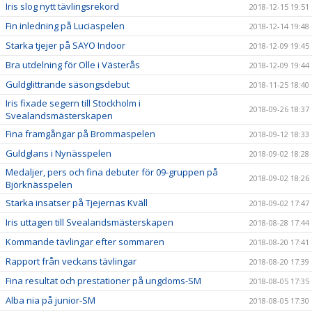
Iris slog nytt tävlingsrekord
2018-12-15 19:51
Fin inledning på Luciaspelen
2018-12-14 19:48
Starka tjejer på SAYO Indoor
2018-12-09 19:45
Bra utdelning för Olle i Västerås
2018-12-09 19:44
Guldglittrande säsongsdebut
2018-11-25 18:40
Iris fixade segern till Stockholm i
2018-09-26 18:37
Svealandsmästerskapen
Fina framgångar på Brommaspelen
2018-09-12 18:33
Guldglans i Nynässpelen
2018-09-02 18:28
Medaljer, pers och fina debuter för 09-gruppen på
2018-09-02 18:26
Björknässpelen
Starka insatser på Tjejernas Kväll
2018-09-02 17:47
Iris uttagen till Svealandsmästerskapen
2018-08-28 17:44
Kommande tävlingar efter sommaren
2018-08-20 17:41
Rapport från veckans tävlingar
2018-08-20 17:39
Fina resultat och prestationer på ungdoms-SM
2018-08-05 17:35
Alba nia på junior-SM
2018-08-05 17:30