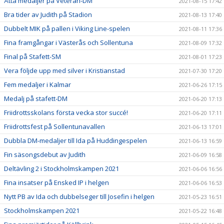
Åtta medaljer på Veteran-DM
2021-08-15 17:42
Bra tider av Judith på Stadion
2021-08-13 17:40
Dubbelt MIK på pallen i Viking Line-spelen
2021-08-11 17:36
Fina framgångar i Västerås och Sollentuna
2021-08-09 17:32
Final på Stafett-SM
2021-08-01 17:23
Vera följde upp med silver i Kristianstad
2021-07-30 17:20
Fem medaljer i Kalmar
2021-06-26 17:15
Medalj på stafett-DM
2021-06-20 17:13
Friidrottsskolans första vecka stor succé!
2021-06-20 17:11
Friidrottsfest på Sollentunavallen
2021-06-13 17:01
Dubbla DM-medaljer till Ida på Huddingespelen
2021-06-13 16:59
Fin säsongsdebut av Judith
2021-06-09 16:58
Deltävling 2 i Stockholmskampen 2021
2021-06-06 16:56
Fina insatser på Ensked IP i helgen
2021-06-06 16:53
Nytt PB av Ida och dubbelseger till Josefin i helgen
2021-05-23 16:51
Stockholmskampen 2021
2021-05-22 16:48