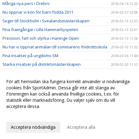
Många nya pers i Örebro
2018-04-14 12:20
Nu öppnar vi kön för barn födda 2011
2018-03-27 12:08
Seger till Stockholm i Svealandsmästerskapen
2018-03-13 12:05
Fina framgångar i Lilla Hammarbyspelen
2018-03-13 12:01
Precision, fart och styrka i Haninge Open
2018-03-13 11:56
Nu har vi öppnat anmälan till sommarens friidrottsskola
2018-03-10 11:52
Fina insatser på ungdoms-SM
2018-03-06 11:44
Starka insatser på distriktsmästerskapen
2018-02-20 11:32
Guld till Maja på Hammarbyspelen
2018-02-12 11:27
För att hemsidan ska fungera korrekt använder vi nödvändiga
Bra drag på Bosön
2018-02-08 11:20
cookies från SportAdmin. Dessa går inte att stänga av.
Moa hoppade högt i Lilla Globengalan
2018-02-06 11:18
Föreningen kan också använda frivilliga cookies, t.ex. för
Inbjudan till Årsmöte
2018-02-04 11:11
statistik eller marknadsföring. Du väljer själv om du vill
acceptera dessa.
Bra utdelning i Västerås i helgen
2018-02-01 11:07
Anpassa dina val
Fina insatser på Scandic Indoor
2018-02-01 11:00
Resultat från Täby Vinterspel
2018-01-26 10:57
Acceptera nödvändiga
Acceptera alla
Glitter och guld på Luciaspelen
2017-12-13 10:29