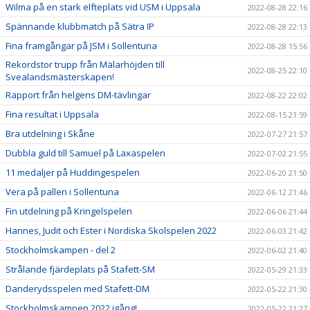
Wilma på en stark elfteplats vid USM i Uppsala
2022-08-28 22:16
Spännande klubbmatch på Sätra IP
2022-08-28 22:13
Fina framgångar på JSM i Sollentuna
2022-08-28 15:56
Rekordstor trupp från Mälarhöjden till
2022-08-25 22:10
Svealandsmästerskapen!
Rapport från helgens DM-tävlingar
2022-08-22 22:02
Fina resultat i Uppsala
2022-08-15 21:59
Bra utdelning i Skåne
2022-07-27 21:57
Dubbla guld till Samuel på Laxaspelen
2022-07-02 21:55
11 medaljer på Huddingespelen
2022-06-20 21:50
Vera på pallen i Sollentuna
2022-06-12 21:46
Fin utdelning på Kringelspelen
2022-06-06 21:44
Hannes, Judit och Ester i Nordiska Skolspelen 2022
2022-06-03 21:42
Stockholmskampen - del 2
2022-06-02 21:40
Strålande fjärdeplats på Stafett-SM
2022-05-29 21:33
Danderydsspelen med Stafett-DM
2022-05-22 21:30
Stockholmskampen 2022 igång!
2022-05-22 21:27