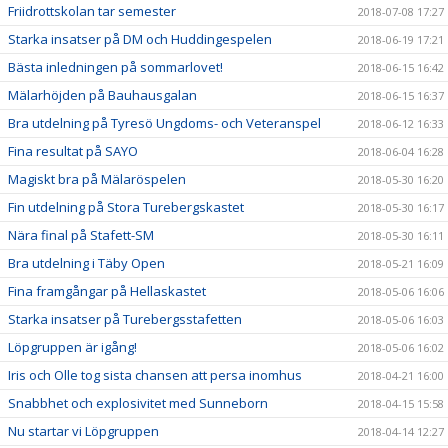
Friidrottskolan tar semester
2018-07-08 17:27
Starka insatser på DM och Huddingespelen
2018-06-19 17:21
Bästa inledningen på sommarlovet!
2018-06-15 16:42
Mälarhöjden på Bauhausgalan
2018-06-15 16:37
Bra utdelning på Tyresö Ungdoms- och Veteranspel
2018-06-12 16:33
Fina resultat på SAYO
2018-06-04 16:28
Magiskt bra på Mälaröspelen
2018-05-30 16:20
Fin utdelning på Stora Turebergskastet
2018-05-30 16:17
Nära final på Stafett-SM
2018-05-30 16:11
Bra utdelning i Täby Open
2018-05-21 16:09
Fina framgångar på Hellaskastet
2018-05-06 16:06
Starka insatser på Turebergsstafetten
2018-05-06 16:03
Löpgruppen är igång!
2018-05-06 16:02
Iris och Olle tog sista chansen att persa inomhus
2018-04-21 16:00
Snabbhet och explosivitet med Sunneborn
2018-04-15 15:58
Nu startar vi Löpgruppen
2018-04-14 12:27