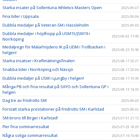
Starka insater på Sollentuna Athletics Masters Open
2025-09-07
Fina tider i Uppsala
2025-09-06
Dubbla medaljer på Veteran-SM i Hässleholm
2025-09-03
Dubbla medaljer i höjdhopp på USM15/JSM19 i
2025-09-02 17:45
Norrköping
Medaljregn för Mälarhöjdens IK på UDM i Trollbäcken i
2025-08-25 10:50
helgen!
Starka insatser i Kraftmätningsfinalen
2025-08-17 20:21
Snabba tider i Norrköping och Nässjö
2025-08-17 20:06
Dubbla medaljer på USM i Ljungby i helgen!
2025-08-17 19:39
Många PB och fina resultat på SAYO och Sollentuna GP i
2025-08-13 16:35
helgen
Dag tre av Friidrotts-SM
2025-08-03
Forstatt starka prestationer på Friidrotts-SM i Karlstad
2025-08-02
SM-brons till Birger i Karlstad!
2025-07-31 21:15
Fler fina sommarresultat
2025-07-29 18:29
Några soliga sommarresultat
2025-07-16 15:43