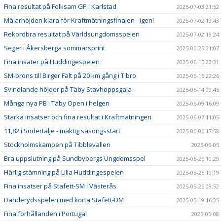
Fina resultat på Folksam GP i Karlstad
2025-07-03 21:52
Mälarhöjden klara för Kraftmätningsfinalen - igen!
2025-07-02 19:43
Rekordbra resultat på Världsungdomsspelen
2025-07-02 19:24
Seger i Åkersberga sommarsprint
2025-06-25 21:07
Fina insater på Huddingespelen
2025-06-15 22:31
SM-brons till Birger Fält på 20 km gång i Tibro
2025-06-15 22:26
Svindlande höjder på Täby Stavhoppsgala
2025-06-14 09:45
Många nya PB i Täby Open i helgen
2025-06-09 16:09
Starka insatser och fina resultat i Kraftmätningen
2025-06-07 11:05
11,82 i Södertälje - mäktig säsongsstart
2025-06-06 17:58
Stockholmskampen på Tibblevallen
2025-06-05
Bra uppslutning på Sundbybergs Ungdomsspel
2025-05-26 10:29
Härlig stämning på Lilla Huddingespelen
2025-05-26 10:19
Fina insatser på Stafett-SM i Västerås
2025-05-26 09:52
Danderydsspelen med korta Stafett-DM
2025-05-19 16:35
Fina förhållanden i Portugal
2025-05-08