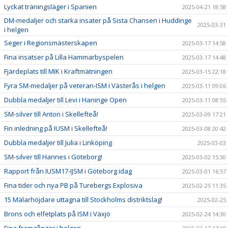
Lyckat träningsläger i Spanien
2025-04-21 18:58
DM-medaljer och starka insater på Sista Chansen i Huddinge
2025-03-31
i helgen
Seger i Regionsmästerskapen
2025-03-17 14:58
Fina insatser på Lilla Hammarbyspelen
2025-03-17 14:48
Fjärdeplats till MIK i Kraftmätningen
2025-03-15 22:18
Fyra SM-medaljer på veteran-ISM i Västerås i helgen
2025-03-11 09:06
Dubbla medaljer till Levi i Haninge Open
2025-03-11 08:55
SM-silver till Anton i Skellefteå!
2025-03-09 17:21
Fin inledning på IUSM i Skellefteå!
2025-03-08 20:42
Dubbla medaljer till Julia i Linköping
2025-03-03
SM-silver till Hannes i Göteborg!
2025-03-02 15:30
Rapport från IUSM17-IJSM i Göteborg idag
2025-03-01 16:57
Fina tider och nya PB på Turebergs Explosiva
2025-02-25 11:35
15 Mälarhöjdare uttagna till Stockholms distriktslag!
2025-02-25
Brons och elfetplats på ISM i Växjö
2025-02-24 14:30
Fina framgångar i helgen