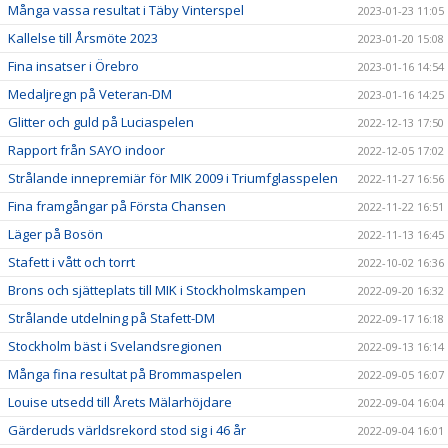
Många vassa resultat i Täby Vinterspel
2023-01-23 11:05
Kallelse till Årsmöte 2023
2023-01-20 15:08
Fina insatser i Örebro
2023-01-16 14:54
Medaljregn på Veteran-DM
2023-01-16 14:25
Glitter och guld på Luciaspelen
2022-12-13 17:50
Rapport från SAYO indoor
2022-12-05 17:02
Strålande innepremiär för MIK 2009 i Triumfglasspelen
2022-11-27 16:56
Fina framgångar på Första Chansen
2022-11-22 16:51
Läger på Bosön
2022-11-13 16:45
Stafett i vått och torrt
2022-10-02 16:36
Brons och sjätteplats till MIK i Stockholmskampen
2022-09-20 16:32
Strålande utdelning på Stafett-DM
2022-09-17 16:18
Stockholm bäst i Svelandsregionen
2022-09-13 16:14
Många fina resultat på Brommaspelen
2022-09-05 16:07
Louise utsedd till Årets Mälarhöjdare
2022-09-04 16:04
Gärderuds världsrekord stod sig i 46 år
2022-09-04 16:01