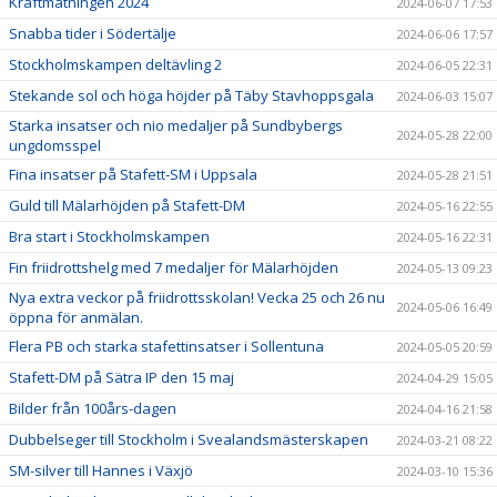
Kraftmätningen 2024
2024-06-07 17:53
Snabba tider i Södertälje
2024-06-06 17:57
Stockholmskampen deltävling 2
2024-06-05 22:31
Stekande sol och höga höjder på Täby Stavhoppsgala
2024-06-03 15:07
Starka insatser och nio medaljer på Sundbybergs
2024-05-28 22:00
ungdomsspel
Fina insatser på Stafett-SM i Uppsala
2024-05-28 21:51
Guld till Mälarhöjden på Stafett-DM
2024-05-16 22:55
Bra start i Stockholmskampen
2024-05-16 22:31
Fin friidrottshelg med 7 medaljer för Mälarhöjden
2024-05-13 09:23
Nya extra veckor på friidrottsskolan! Vecka 25 och 26 nu
2024-05-06 16:49
öppna för anmälan.
Flera PB och starka stafettinsatser i Sollentuna
2024-05-05 20:59
Stafett-DM på Sätra IP den 15 maj
2024-04-29 15:05
Bilder från 100års-dagen
2024-04-16 21:58
Dubbelseger till Stockholm i Svealandsmästerskapen
2024-03-21 08:22
SM-silver till Hannes i Växjö
2024-03-10 15:36