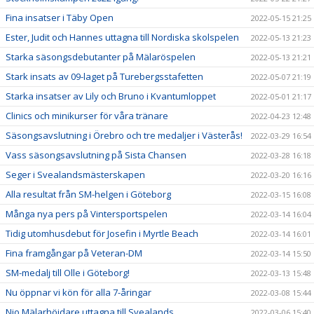
Fina insatser i Täby Open
2022-05-15 21:25
Ester, Judit och Hannes uttagna till Nordiska skolspelen
2022-05-13 21:23
Starka säsongsdebutanter på Mälaröspelen
2022-05-13 21:21
Stark insats av 09-laget på Turebergsstafetten
2022-05-07 21:19
Starka insatser av Lily och Bruno i Kvantumloppet
2022-05-01 21:17
Clinics och minikurser för våra tränare
2022-04-23 12:48
Säsongsavslutning i Örebro och tre medaljer i Västerås!
2022-03-29 16:54
Vass säsongsavslutning på Sista Chansen
2022-03-28 16:18
Seger i Svealandsmästerskapen
2022-03-20 16:16
Alla resultat från SM-helgen i Göteborg
2022-03-15 16:08
Många nya pers på Vintersportspelen
2022-03-14 16:04
Tidig utomhusdebut för Josefin i Myrtle Beach
2022-03-14 16:01
Fina framgångar på Veteran-DM
2022-03-14 15:50
SM-medalj till Olle i Göteborg!
2022-03-13 15:48
Nu öppnar vi kön för alla 7-åringar
2022-03-08 15:44
Nio Mälarhöjdare uttagna till Svealands
2022-03-06 15:40