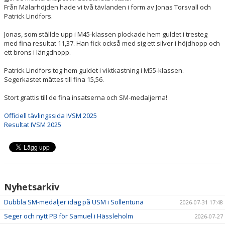
Från Mälarhöjden hade vi två tävlanden i form av Jonas Torsvall och
Patrick Lindfors.
Jonas, som ställde upp i M45-klassen plockade hem guldet i tresteg
med fina resultat 11,37. Han fick också med sig ett silver i höjdhopp och
ett brons i längdhopp.
Patrick Lindfors tog hem guldet i viktkastning i M55-klassen.
Segerkastet mättes till fina 15,56.
Stort grattis till de fina insatserna och SM-medaljerna!
Officiell tävlingssida IVSM 2025
Resultat IVSM 2025
Nyhetsarkiv
Dubbla SM-medaljer idag på USM i Sollentuna
2026-07-31 17:48
Seger och nytt PB för Samuel i Hässleholm
2026-07-27