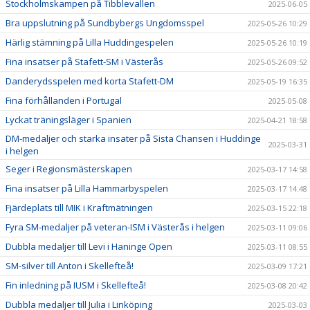
Stockholmskampen på Tibblevallen
2025-06-05
Bra uppslutning på Sundbybergs Ungdomsspel
2025-05-26 10:29
Härlig stämning på Lilla Huddingespelen
2025-05-26 10:19
Fina insatser på Stafett-SM i Västerås
2025-05-26 09:52
Danderydsspelen med korta Stafett-DM
2025-05-19 16:35
Fina förhållanden i Portugal
2025-05-08
Lyckat träningsläger i Spanien
2025-04-21 18:58
DM-medaljer och starka insater på Sista Chansen i Huddinge
2025-03-31
i helgen
Seger i Regionsmästerskapen
2025-03-17 14:58
Fina insatser på Lilla Hammarbyspelen
2025-03-17 14:48
Fjärdeplats till MIK i Kraftmätningen
2025-03-15 22:18
Fyra SM-medaljer på veteran-ISM i Västerås i helgen
2025-03-11 09:06
Dubbla medaljer till Levi i Haninge Open
2025-03-11 08:55
SM-silver till Anton i Skellefteå!
2025-03-09 17:21
Fin inledning på IUSM i Skellefteå!
2025-03-08 20:42
Dubbla medaljer till Julia i Linköping
2025-03-03