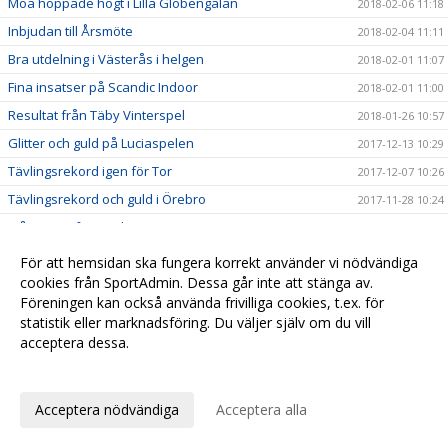
Moa hoppade högt i Lilla Globengalan
2018-02-06 11:18
Inbjudan till Årsmöte
2018-02-04 11:11
Bra utdelning i Västerås i helgen
2018-02-01 11:07
Fina insatser på Scandic Indoor
2018-02-01 11:00
Resultat från Täby Vinterspel
2018-01-26 10:57
Glitter och guld på Luciaspelen
2017-12-13 10:29
Tävlingsrekord igen för Tor
2017-12-07 10:26
Tävlingsrekord och guld i Örebro
2017-11-28 10:24
Många tog första chansen att persa!
2017-11-21 09:50
Fina framgångar i Tullingeloppet
2017-10-05 09:46
För att hemsidan ska fungera korrekt använder vi nödvändiga
cookies från SportAdmin. Dessa går inte att stänga av.
Mälarhöjden och CRAFT i nytt samarbete
2017-10-01 09:40
Föreningen kan också använda frivilliga cookies, t.ex. för
Tävlingsprogram för hösten och vintern
2017-09-28 09:36
statistik eller marknadsföring. Du väljer själv om du vill
Dubbla medaljörer på Skol-DM
2017-09-14 09:32
acceptera dessa.
Seger i Svealandsmästerskapen till Stockholm
Anpassa dina val
2017-09-13 09:25
Stor laginsats på Brommaspelen
2017-09-12 17:05
Acceptera nödvändiga
Acceptera alla
Guld i veteran-SM i kastmångkamp
2017-09-12 16:59