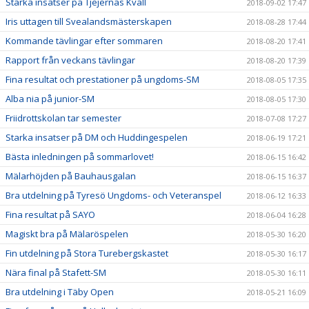
Starka insatser på Tjejernas Kväll
2018-09-02 17:47
Iris uttagen till Svealandsmästerskapen
2018-08-28 17:44
Kommande tävlingar efter sommaren
2018-08-20 17:41
Rapport från veckans tävlingar
2018-08-20 17:39
Fina resultat och prestationer på ungdoms-SM
2018-08-05 17:35
Alba nia på junior-SM
2018-08-05 17:30
Friidrottskolan tar semester
2018-07-08 17:27
Starka insatser på DM och Huddingespelen
2018-06-19 17:21
Bästa inledningen på sommarlovet!
2018-06-15 16:42
Mälarhöjden på Bauhausgalan
2018-06-15 16:37
Bra utdelning på Tyresö Ungdoms- och Veteranspel
2018-06-12 16:33
Fina resultat på SAYO
2018-06-04 16:28
Magiskt bra på Mälaröspelen
2018-05-30 16:20
Fin utdelning på Stora Turebergskastet
2018-05-30 16:17
Nära final på Stafett-SM
2018-05-30 16:11
Bra utdelning i Täby Open
2018-05-21 16:09