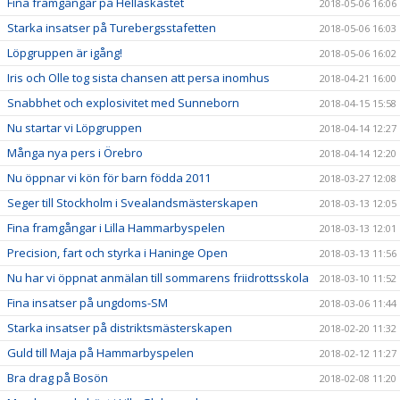
Fina framgångar på Hellaskastet
2018-05-06 16:06
Starka insatser på Turebergsstafetten
2018-05-06 16:03
Löpgruppen är igång!
2018-05-06 16:02
Iris och Olle tog sista chansen att persa inomhus
2018-04-21 16:00
Snabbhet och explosivitet med Sunneborn
2018-04-15 15:58
Nu startar vi Löpgruppen
2018-04-14 12:27
Många nya pers i Örebro
2018-04-14 12:20
Nu öppnar vi kön för barn födda 2011
2018-03-27 12:08
Seger till Stockholm i Svealandsmästerskapen
2018-03-13 12:05
Fina framgångar i Lilla Hammarbyspelen
2018-03-13 12:01
Precision, fart och styrka i Haninge Open
2018-03-13 11:56
Nu har vi öppnat anmälan till sommarens friidrottsskola
2018-03-10 11:52
Fina insatser på ungdoms-SM
2018-03-06 11:44
Starka insatser på distriktsmästerskapen
2018-02-20 11:32
Guld till Maja på Hammarbyspelen
2018-02-12 11:27
Bra drag på Bosön
2018-02-08 11:20