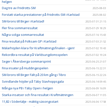
helgen
Dag tre av Friidrotts-SM
2025-08-03
Forstatt starka prestationer på Friidrotts-SM i Karlstad
2025-08-02
SM-brons till Birger i Karlstad!
2025-07-31 21:15
Fler fina sommarresultat
2025-07-29 18:29
Några soliga sommarresultat
2025-07-16 15:43
Fina resultat på Folksam GP i Karlstad
2025-07-03 21:52
Mälarhöjden klara för Kraftmätningsfinalen - igen!
2025-07-02 19:43
Rekordbra resultat på Världsungdomsspelen
2025-07-02 19:24
Seger i Åkersberga sommarsprint
2025-06-25 21:07
Fina insater på Huddingespelen
2025-06-15 22:31
SM-brons till Birger Fält på 20 km gång i Tibro
2025-06-15 22:26
Svindlande höjder på Täby Stavhoppsgala
2025-06-14 09:45
Många nya PB i Täby Open i helgen
2025-06-09 16:09
Starka insatser och fina resultat i Kraftmätningen
2025-06-07 11:05
11,82 i Södertälje - mäktig säsongsstart
2025-06-06 17:58