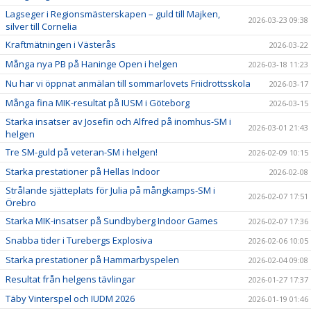
Lagseger i Regionsmästerskapen – guld till Majken,
2026-03-23 09:38
silver till Cornelia
Kraftmätningen i Västerås
2026-03-22
Många nya PB på Haninge Open i helgen
2026-03-18 11:23
Nu har vi öppnat anmälan till sommarlovets Friidrottsskola
2026-03-17
Många fina MIK-resultat på IUSM i Göteborg
2026-03-15
Starka insatser av Josefin och Alfred på inomhus-SM i
2026-03-01 21:43
helgen
Tre SM-guld på veteran-SM i helgen!
2026-02-09 10:15
Starka prestationer på Hellas Indoor
2026-02-08
Strålande sjätteplats för Julia på mångkamps-SM i
2026-02-07 17:51
Örebro
Starka MIK-insatser på Sundbyberg Indoor Games
2026-02-07 17:36
Snabba tider i Turebergs Explosiva
2026-02-06 10:05
Starka prestationer på Hammarbyspelen
2026-02-04 09:08
Resultat från helgens tävlingar
2026-01-27 17:37
Täby Vinterspel och IUDM 2026
2026-01-19 01:46