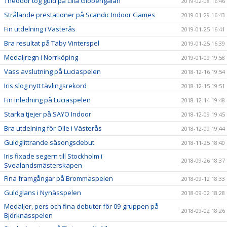
Theodor tog guld på Lilla Globengalan
2019-02-08 16:46
Strålande prestationer på Scandic Indoor Games
2019-01-29 16:43
Fin utdelning i Västerås
2019-01-25 16:41
Bra resultat på Täby Vinterspel
2019-01-25 16:39
Medaljregn i Norrköping
2019-01-09 19:58
Vass avslutning på Luciaspelen
2018-12-16 19:54
Iris slog nytt tävlingsrekord
2018-12-15 19:51
Fin inledning på Luciaspelen
2018-12-14 19:48
Starka tjejer på SAYO Indoor
2018-12-09 19:45
Bra utdelning för Olle i Västerås
2018-12-09 19:44
Guldglittrande säsongsdebut
2018-11-25 18:40
Iris fixade segern till Stockholm i
2018-09-26 18:37
Svealandsmästerskapen
Fina framgångar på Brommaspelen
2018-09-12 18:33
Guldglans i Nynässpelen
2018-09-02 18:28
Medaljer, pers och fina debuter för 09-gruppen på
2018-09-02 18:26
Björknässpelen