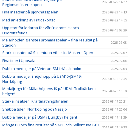
2025-09-29 14:27
Regionsmästerskapen
Fina insatser på Björknässpelen
2025-09-29 14:13
Med anledning av Fritidskortet
2025-09-22 14:55
Uppstart för ledarna för vår Friidrottslek och
2025-09-13 08:29
Friidrottsfritids
Mälarhöjden glänste i Brommaspelen – fina resultat på
2025-09-08
Stadion
Starka insater på Sollentuna Athletics Masters Open
2025-09-07
Fina tider i Uppsala
2025-09-06
Dubbla medaljer på Veteran-SM i Hässleholm
2025-09-03
Dubbla medaljer i höjdhopp på USM15/JSM19 i
2025-09-02 17:45
Norrköping
Medaljregn för Mälarhöjdens IK på UDM i Trollbäcken i
2025-08-25 10:50
helgen!
Starka insatser i Kraftmätningsfinalen
2025-08-17 20:21
Snabba tider i Norrköping och Nässjö
2025-08-17 20:06
Dubbla medaljer på USM i Ljungby i helgen!
2025-08-17 19:39
Många PB och fina resultat på SAYO och Sollentuna GP i
2025-08-13 16:35