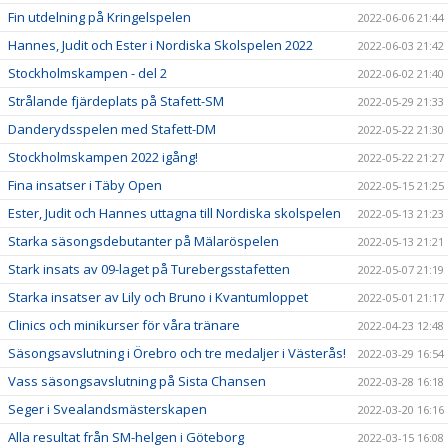
Fin utdelning på Kringelspelen
2022-06-06 21:44
Hannes, Judit och Ester i Nordiska Skolspelen 2022
2022-06-03 21:42
Stockholmskampen - del 2
2022-06-02 21:40
Strålande fjärdeplats på Stafett-SM
2022-05-29 21:33
Danderydsspelen med Stafett-DM
2022-05-22 21:30
Stockholmskampen 2022 igång!
2022-05-22 21:27
Fina insatser i Täby Open
2022-05-15 21:25
Ester, Judit och Hannes uttagna till Nordiska skolspelen
2022-05-13 21:23
Starka säsongsdebutanter på Mälaröspelen
2022-05-13 21:21
Stark insats av 09-laget på Turebergsstafetten
2022-05-07 21:19
Starka insatser av Lily och Bruno i Kvantumloppet
2022-05-01 21:17
Clinics och minikurser för våra tränare
2022-04-23 12:48
Säsongsavslutning i Örebro och tre medaljer i Västerås!
2022-03-29 16:54
Vass säsongsavslutning på Sista Chansen
2022-03-28 16:18
Seger i Svealandsmästerskapen
2022-03-20 16:16
Alla resultat från SM-helgen i Göteborg
2022-03-15 16:08