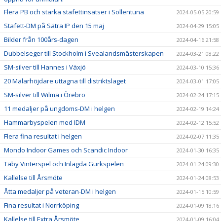
Flera PB och starka stafettinsatser i Sollentuna
2024-05-05 20:59
Stafett-DM på Sätra IP den 15 maj
2024-04-29 15:05
Bilder från 100års-dagen
2024-04-16 21:58
Dubbelseger till Stockholm i Svealandsmästerskapen
2024-03-21 08:22
SM-silver till Hannes i Växjö
2024-03-10 15:36
20 Mälarhöjdare uttagna till distriktslaget
2024-03-01 17:05
SM-silver till Wilma i Örebro
2024-02-24 17:15
11 medaljer på ungdoms-DM i helgen
2024-02-19 14:24
Hammarbyspelen med IDM
2024-02-12 15:52
Flera fina resultat i helgen
2024-02-07 11:35
Mondo Indoor Games och Scandic Indoor
2024-01-30 16:35
Täby Vinterspel och Inlagda Gurkspelen
2024-01-24 09:30
Kallelse till Årsmöte
2024-01-24 08:53
Åtta medaljer på veteran-DM i helgen
2024-01-15 10:59
Fina resultat i Norrköping
2024-01-09 18:16
Kallelse till Extra Årsmöte
2024-01-09 16:04