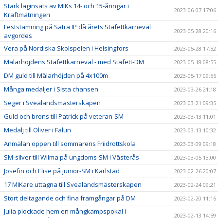
Stark laginsats av MIKs 14- och 15-åringar i
2023-06-07 17:06
Kraftmätningen
Feststämning på Sätra IP då årets Stafettkarneval
2023-05-28 20:16
avgordes
Vera på Nordiska Skolspelen i Helsingfors
2023-05-28 17:52
Mälarhöjdens Stafettkarneval - med Stafett-DM
2023-05-18 08:55
DM guld till Mälarhöjden på 4x100m
2023-05-17 09:56
Många medaljer i Sista chansen
2023-03-26 21:18
Seger i Svealandsmästerskapen
2023-03-21 09:35
Guld och brons till Patrick på veteran-SM
2023-03-13 11:01
Medalj till Oliver i Falun
2023-03-13 10:32
Anmälan öppen till sommarens Friidrottskola
2023-03-09 09:18
SM-silver till Wilma på ungdoms-SM i Västerås
2023-03-05 13:00
Josefin och Elise på junior-SM i Karlstad
2023-02-26 20:07
17 MIKare uttagna till Svealandsmästerskapen
2023-02-24 09:21
Stort deltagande och fina framgångar på DM
2023-02-20 11:16
Julia plockade hem en mångkampspokal i
2023-02-13 14:59