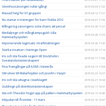
Utomhussäsongen rullar igång!
2019-05-04 17:32
Maxad helg för 07-gruppen
2019-04-12 17:31
Nu startar vi träningen för barn födda 2012
2019-04-07 17:29
Många tog säsongens sista chans att persa!
2019-03-30 17:27
Medaljregn och mångkampsguld i Lilla
2019-03-30 17:25
Hammarbyspelen
Imponerande laginsats i Kraftmätningen
2019-03-30 17:20
Starka insatser i Haninge Open
2019-03-30 17:16
Iris och Ida fixade segern till Stockholm i
2019-03-17 17:08
Svealandsmästerskapen!
Fina framgångar på IUSM i Västerås
2019-03-13 17:04
SM-silver till Mälarhöjden och Josefin i Växjö!
2019-02-23 16:57
Iris och Ida uttagna i stadslaget!
2019-02-21 16:54
Guldregn på distriktsmästerskapen
2019-02-17 16:51
Ida och Theodor högst upp på pallen i Hammarbyspelen
2019-02-13 16:49
Inbjudan till Årsmöte - 11 mars
2019-02-10 16:47