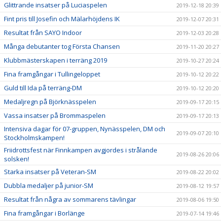
Glittrande insatser på Luciaspelen
2019-12-18 20:39
Fint pris till Josefin och Mälarhöjdens IK
2019-12-07 20:31
Resultat från SAYO Indoor
2019-12-03 20:28
Många debutanter tog Första Chansen
2019-11-20 20:27
Klubbmästerskapen i terräng 2019
2019-10-27 20:24
Fina framgångar i Tullingeloppet
2019-10-12 20:22
Guld till Ida på terräng-DM
2019-10-12 20:20
Medaljregn på Björknässpelen
2019-09-17 20:15
Vassa insatser på Brommaspelen
2019-09-17 20:13
Intensiva dagar för 07-gruppen, Nynässpelen, DM och
2019-09-07 20:10
Stockholmskampen!
Friidrottsfest när Finnkampen avgjordes i strålande
2019-08-26 20:06
solsken!
Starka insatser på Veteran-SM
2019-08-22 20:02
Dubbla medaljer på junior-SM
2019-08-12 19:57
Resultat från några av sommarens tävlingar
2019-08-06 19:50
Fina framgångar i Borlänge
2019-07-14 19:46