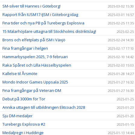
SM-silver till Hannes i Göteborg!
2025-03-02 15:30
Rapport från IUSM17-IJSM i Göteborg idag
2025-03-01 16:57
Fina tider och nya PB på Turebergs Explosiva
2025-02-25 11:35
15 Mälarhöjdare uttagna till Stockholms distriktslag!
2025-02-25
Brons och elfetplats på ISM i Växjö
2025-02-24 14:30
Fina framgångar i helgen
2025-02-17 17:10
Hammarbyspelen 2025, 7-9 februari
2025-02-10 14:42
Raka Spåret och Lilla Hässelbyspelen
2025-02-03 15:03
Kallelse til Årsmöte
2025-01-28 14:27
Mondo Indoor Games Uppsala 2025
2025-01-27 16:32
Fina framgångar på Veteran-DM
2025-01-27 16:30
Debut på 3000m för Tor
2025-01-25
Annika uttagen till utbildningen Elitcoach 2028
2025-01-23
Sju DM-medaljer
2025-01-20
Turebergs Explosiva #2
2025-01-15
Medaljregn i Huddinge
2025-01-13 14:44