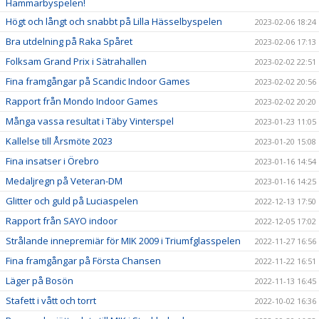
Hammarbyspelen!
Högt och långt och snabbt på Lilla Hässelbyspelen
2023-02-06 18:24
Bra utdelning på Raka Spåret
2023-02-06 17:13
Folksam Grand Prix i Sätrahallen
2023-02-02 22:51
Fina framgångar på Scandic Indoor Games
2023-02-02 20:56
Rapport från Mondo Indoor Games
2023-02-02 20:20
Många vassa resultat i Täby Vinterspel
2023-01-23 11:05
Kallelse till Årsmöte 2023
2023-01-20 15:08
Fina insatser i Örebro
2023-01-16 14:54
Medaljregn på Veteran-DM
2023-01-16 14:25
Glitter och guld på Luciaspelen
2022-12-13 17:50
Rapport från SAYO indoor
2022-12-05 17:02
Strålande innepremiär för MIK 2009 i Triumfglasspelen
2022-11-27 16:56
Fina framgångar på Första Chansen
2022-11-22 16:51
Läger på Bosön
2022-11-13 16:45
Stafett i vått och torrt
2022-10-02 16:36