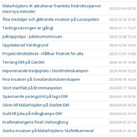
Mälarhöjdens IK attraherar framtida friidrottsstjärnor
2025-01-03 03:10
med nya metoder
Åtta medaljer och glittrande insatser på Luciaspelen
2024-12-18 13:42
Tävlingssäsongen är igång!
2024-12-11 15:27
Julklappstips - Jubileumsmössan
2024-12-08 13:26
Uppdaterad Värdegrund
2024-12-06 15:06
Projekt Idrottsklivet - Hållbar friidrott för alla
2024-11-01 15:46
Terräng-DM på Gärdet
2024-10-19 16:38
Imponerande tredjeplats i Stockholmskampen
2024-10-06 16:23
Fina insatser på Svealandsmästerskapen
2024-09-18 14:24
Stort startfält på Brommaspelen
2024-09-11 16:04
Spännande poängstrid på lag-USM
2024-09-10 09:30
Silver till Mälarhöjden på Stafett-DM
2024-09-04 10:36
Guld till Julia på mångkamps-DM
2024-09-02 16:13
Kraftmätningens final i Helsingborg
2024-09-01 21:16
Starka insatser på Mälarhöjdens Stafettkarneval
2024-08-31 20:16