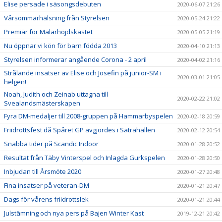
Elise persade i säsongsdebuten
2020-06-07 21:26
Vårsommarhälsning från Styrelsen
2020-05-24 21:22
Premiär för Mälarhöjdskastet
2020-05-05 21:19
Nu öppnar vi kön för barn födda 2013
2020-04-10 21:13
Styrelsen informerar angående Corona - 2 april
2020-04-02 21:16
Strålande insatser av Elise och Josefin på junior-SM i
2020-03-01 21:05
helgen!
Noah, Judith och Zeinab uttagna till
2020-02-22 21:02
Svealandsmästerskapen
Fyra DM-medaljer till 2008-gruppen på Hammarbyspelen
2020-02-18 20:59
Friidrottsfest då Spåret GP avgjordes i Sätrahallen
2020-02-12 20:54
Snabba tider på Scandic Indoor
2020-01-28 20:52
Resultat från Täby Vinterspel och Inlagda Gurkspelen
2020-01-28 20:50
Inbjudan till Årsmöte 2020
2020-01-27 20:48
Fina insatser på veteran-DM
2020-01-21 20:47
Dags för vårens friidrottslek
2020-01-21 20:44
Julstämning och nya pers på Bajen Winter Kast
2019-12-21 20:42