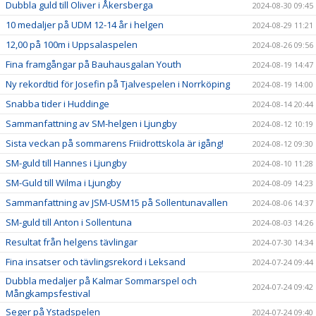
Dubbla guld till Oliver i Åkersberga
2024-08-30 09:45
10 medaljer på UDM 12-14 år i helgen
2024-08-29 11:21
12,00 på 100m i Uppsalaspelen
2024-08-26 09:56
Fina framgångar på Bauhausgalan Youth
2024-08-19 14:47
Ny rekordtid för Josefin på Tjalvespelen i Norrköping
2024-08-19 14:00
Snabba tider i Huddinge
2024-08-14 20:44
Sammanfattning av SM-helgen i Ljungby
2024-08-12 10:19
Sista veckan på sommarens Friidrottskola är igång!
2024-08-12 09:30
SM-guld till Hannes i Ljungby
2024-08-10 11:28
SM-Guld till Wilma i Ljungby
2024-08-09 14:23
Sammanfattning av JSM-USM15 på Sollentunavallen
2024-08-06 14:37
SM-guld till Anton i Sollentuna
2024-08-03 14:26
Resultat från helgens tävlingar
2024-07-30 14:34
Fina insatser och tävlingsrekord i Leksand
2024-07-24 09:44
Dubbla medaljer på Kalmar Sommarspel och
2024-07-24 09:42
Mångkampsfestival
Seger på Ystadspelen
2024-07-24 09:40