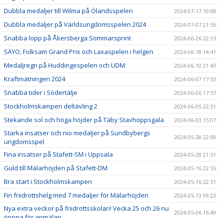
Dubbla medaljer till Wilma på Ölandsspelen
2024-07-17 10:08
Dubbla medaljer på Världsungdomsspelen 2024
2024-07-07 21:56
Snabba lopp på Åkersberga Sommarsprint
2024-06-26 22:13
SAYO, Folksam Grand Prix och Laxaspelen i helgen
2024-06-18 14:41
Medaljregn på Huddingespelen och UDM
2024-06-10 21:43
Kraftmätningen 2024
2024-06-07 17:53
Snabba tider i Södertälje
2024-06-06 17:57
Stockholmskampen deltävling 2
2024-06-05 22:31
Stekande sol och höga höjder på Täby Stavhoppsgala
2024-06-03 15:07
Starka insatser och nio medaljer på Sundbybergs
2024-05-28 22:00
ungdomsspel
Fina insatser på Stafett-SM i Uppsala
2024-05-28 21:51
Guld till Mälarhöjden på Stafett-DM
2024-05-16 22:55
Bra start i Stockholmskampen
2024-05-16 22:31
Fin friidrottshelg med 7 medaljer för Mälarhöjden
2024-05-13 09:23
Nya extra veckor på friidrottsskolan! Vecka 25 och 26 nu
2024-05-06 16:49
öppna för anmälan.