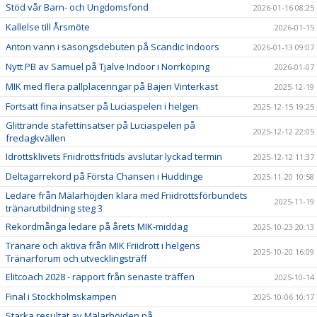
Stöd vår Barn- och Ungdomsfond
2026-01-16 08:25
Kallelse till Årsmöte
2026-01-15
Anton vann i säsongsdebuten på Scandic Indoors
2026-01-13 09:07
Nytt PB av Samuel på Tjalve Indoor i Norrköping
2026-01-07
MIK med flera pallplaceringar på Bajen Vinterkast
2025-12-19
Fortsatt fina insatser på Luciaspelen i helgen
2025-12-15 19:25
Glittrande stafettinsatser på Luciaspelen på
2025-12-12 22:05
fredagkvällen
Idrottsklivets Friidrottsfritids avslutar lyckad termin
2025-12-12 11:37
Deltagarrekord på Första Chansen i Huddinge
2025-11-20 10:58
Ledare från Mälarhöjden klara med Friidrottsförbundets
2025-11-19
tränarutbildning steg 3
Rekordmånga ledare på årets MIK-middag
2025-10-23 20:13
Tränare och aktiva från MIK Friidrott i helgens
2025-10-20 16:09
Tränarforum och utvecklingsträff
Elitcoach 2028 - rapport från senaste träffen
2025-10-14
Final i Stockholmskampen
2025-10-06 10:17
Starka resultat av Mälarhöjden på