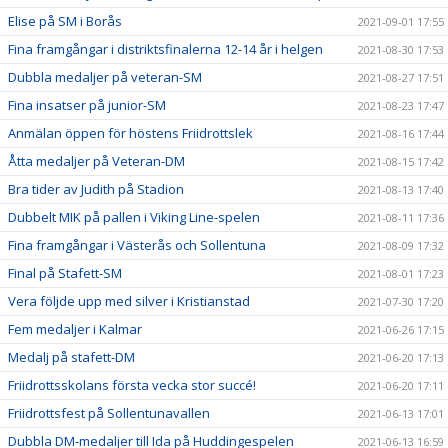
Elise på SM i Borås
2021-09-01 17:55
Fina framgångar i distriktsfinalerna 12-14 år i helgen
2021-08-30 17:53
Dubbla medaljer på veteran-SM
2021-08-27 17:51
Fina insatser på junior-SM
2021-08-23 17:47
Anmälan öppen för höstens Friidrottslek
2021-08-16 17:44
Åtta medaljer på Veteran-DM
2021-08-15 17:42
Bra tider av Judith på Stadion
2021-08-13 17:40
Dubbelt MIK på pallen i Viking Line-spelen
2021-08-11 17:36
Fina framgångar i Västerås och Sollentuna
2021-08-09 17:32
Final på Stafett-SM
2021-08-01 17:23
Vera följde upp med silver i Kristianstad
2021-07-30 17:20
Fem medaljer i Kalmar
2021-06-26 17:15
Medalj på stafett-DM
2021-06-20 17:13
Friidrottsskolans första vecka stor succé!
2021-06-20 17:11
Friidrottsfest på Sollentunavallen
2021-06-13 17:01
Dubbla DM-medaljer till Ida på Huddingespelen
2021-06-13 16:59