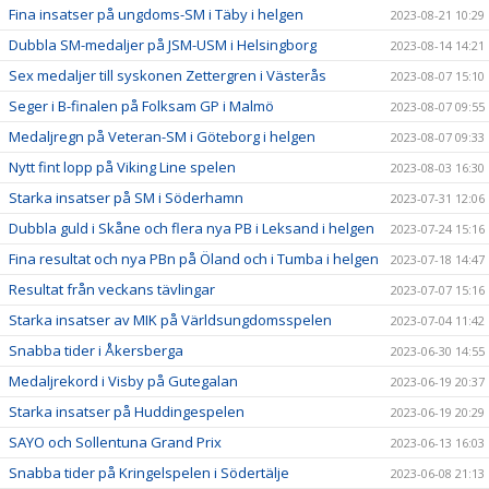
Fina insatser på ungdoms-SM i Täby i helgen
2023-08-21 10:29
Dubbla SM-medaljer på JSM-USM i Helsingborg
2023-08-14 14:21
Sex medaljer till syskonen Zettergren i Västerås
2023-08-07 15:10
Seger i B-finalen på Folksam GP i Malmö
2023-08-07 09:55
Medaljregn på Veteran-SM i Göteborg i helgen
2023-08-07 09:33
Nytt fint lopp på Viking Line spelen
2023-08-03 16:30
Starka insatser på SM i Söderhamn
2023-07-31 12:06
Dubbla guld i Skåne och flera nya PB i Leksand i helgen
2023-07-24 15:16
Fina resultat och nya PBn på Öland och i Tumba i helgen
2023-07-18 14:47
Resultat från veckans tävlingar
2023-07-07 15:16
Starka insatser av MIK på Världsungdomsspelen
2023-07-04 11:42
Snabba tider i Åkersberga
2023-06-30 14:55
Medaljrekord i Visby på Gutegalan
2023-06-19 20:37
Starka insatser på Huddingespelen
2023-06-19 20:29
SAYO och Sollentuna Grand Prix
2023-06-13 16:03
Snabba tider på Kringelspelen i Södertälje
2023-06-08 21:13