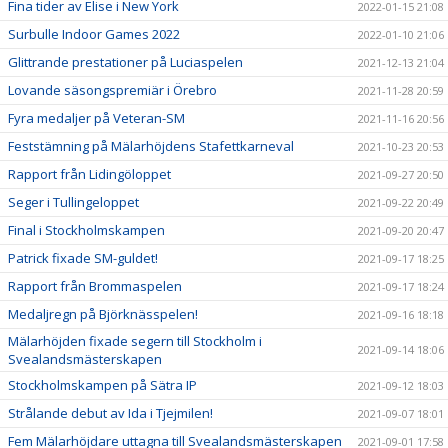
Fina tider av Elise i New York
2022-01-15 21:08
Surbulle Indoor Games 2022
2022-01-10 21:06
Glittrande prestationer på Luciaspelen
2021-12-13 21:04
Lovande säsongspremiär i Örebro
2021-11-28 20:59
Fyra medaljer på Veteran-SM
2021-11-16 20:56
Feststämning på Mälarhöjdens Stafettkarneval
2021-10-23 20:53
Rapport från Lidingöloppet
2021-09-27 20:50
Seger i Tullingeloppet
2021-09-22 20:49
Final i Stockholmskampen
2021-09-20 20:47
Patrick fixade SM-guldet!
2021-09-17 18:25
Rapport från Brommaspelen
2021-09-17 18:24
Medaljregn på Björknässpelen!
2021-09-16 18:18
Mälarhöjden fixade segern till Stockholm i
2021-09-14 18:06
Svealandsmästerskapen
Stockholmskampen på Sätra IP
2021-09-12 18:03
Strålande debut av Ida i Tjejmilen!
2021-09-07 18:01
Fem Mälarhöjdare uttagna till Svealandsmästerskapen
2021-09-01 17:58