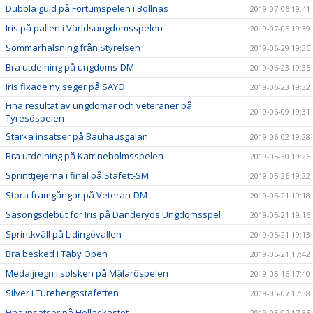
Dubbla guld på Fortumspelen i Bollnäs
2019-07-06 19:41
Iris på pallen i Världsungdomsspelen
2019-07-05 19:39
Sommarhälsning från Styrelsen
2019-06-29 19:36
Bra utdelning på ungdoms-DM
2019-06-23 19:35
Iris fixade ny seger på SAYO
2019-06-23 19:32
Fina resultat av ungdomar och veteraner på
2019-06-09 19:31
Tyresöspelen
Starka insatser på Bauhausgalan
2019-06-02 19:28
Bra utdelning på Katrineholmsspelen
2019-05-30 19:26
Sprinttjejerna i final på Stafett-SM
2019-05-26 19:22
Stora framgångar på Veteran-DM
2019-05-21 19:18
Säsongsdebut för Iris på Danderyds Ungdomsspel
2019-05-21 19:16
Sprintkväll på Lidingövallen
2019-05-21 19:13
Bra besked i Täby Open
2019-05-21 17:42
Medaljregn i solsken på Mälaröspelen
2019-05-16 17:40
Silver i Turebergsstafetten
2019-05-07 17:38
Fina insatser på Hellaskastet
2019-05-07 17:35