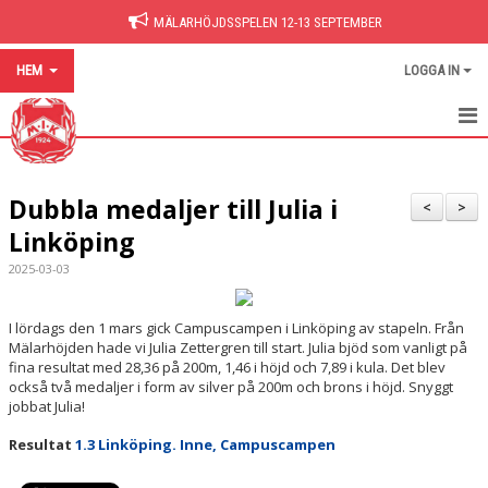
MÄLARHÖJDSSPELEN 12-13 SEPTEMBER
HEM
LOGGA IN
HEM
Dubbla medaljer till Julia i
NYHETER
<
>
Linköping
BILDGALLERI
2025-03-03
DOKUMENT
I lördags den 1 mars gick Campuscampen i Linköping av stapeln. Från
HITTA PÅ SIDAN
Mälarhöjden hade vi Julia Zettergren till start. Julia bjöd som vanligt på
fina resultat med 28,36 på 200m, 1,46 i höjd och 7,89 i kula. Det blev
också två medaljer i form av silver på 200m och brons i höjd. Snyggt
jobbat Julia!
Resultat
1.3 Linköping. Inne, Campuscampen