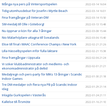
Många nya pers på Vintersportspelen
2022-03-14 16:04
Tidig utomhusdebut för Josefin i Myrtle Beach
2022-03-14 16:01
Fina framgångar på Veteran-DM
2022-03-14 15:50
SM-medalj till Olle i Göteborg!
2022-03-13 15:48
Nu öppnar vi kön för alla 7-åringar
2022-03-08 15:44
Nio Mälarhöjdare uttagna till Svealands
2022-03-06 15:40
Elise till final i MAAC Conference Champs i New York
2022-02-21 21:26
Lilla Hässelbyspelen inför fulla läktare
2022-02-21 15:38
Fina framgångar i Uppsala
2022-02-06 21:24
Vi söker klubbadministratör och medlems- och
2022-02-01 21:21
ekonomiadministratör på deltid
Medaljregn och pers-party för MIKs 13-åringar i Scandic
2022-01-30 21:18
Indoor Games
Tre DM-medaljer och flera nya PB på Scandic Indoor
2022-01-29 21:14
idag
Inlagda Gurkspelen i Västerås
2022-01-24 21:11
Kallelse till Årsmöte
2022-01-16 21:10