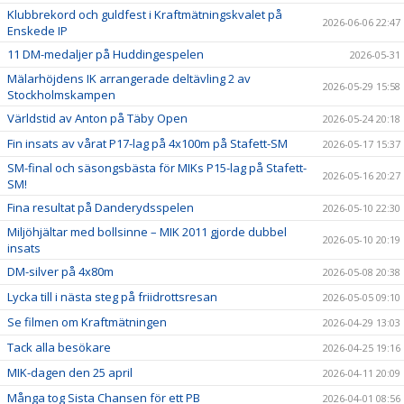
Klubbrekord och guldfest i Kraftmätningskvalet på
2026-06-06 22:47
Enskede IP
11 DM-medaljer på Huddingespelen
2026-05-31
Mälarhöjdens IK arrangerade deltävling 2 av
2026-05-29 15:58
Stockholmskampen
Världstid av Anton på Täby Open
2026-05-24 20:18
Fin insats av vårat P17-lag på 4x100m på Stafett-SM
2026-05-17 15:37
SM-final och säsongsbästa för MIKs P15-lag på Stafett-
2026-05-16 20:27
SM!
Fina resultat på Danderydsspelen
2026-05-10 22:30
Miljöhjältar med bollsinne – MIK 2011 gjorde dubbel
2026-05-10 20:19
insats
DM-silver på 4x80m
2026-05-08 20:38
Lycka till i nästa steg på friidrottsresan
2026-05-05 09:10
Se filmen om Kraftmätningen
2026-04-29 13:03
Tack alla besökare
2026-04-25 19:16
MIK-dagen den 25 april
2026-04-11 20:09
Många tog Sista Chansen för ett PB
2026-04-01 08:56