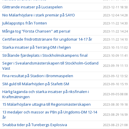
Glittrande insatser på Luciaspelen
2023-12-11 18:50
Nio Mälarhöjdare i stark premiär på SAYO
2023-12-04 14:28
Julklappstips från Tomten
2023-11-22 14:30
Många tog "Första Chansen" att persa!
2023-11-22 14:24
Certifierade friidrottstränare för ungdomar 14-17 år
2023-11-22 14:10
Starka insatser på Terräng-DM i helgen
2023-10-15 11:02
Strålande fjärdeplats i Stockholmskampens final
2023-10-09 11:41
Seger i Svealandsmästerskapen till Stockholm-Gotland
2023-09-19 11:13
Väst
Fina resultat på Stadion i Brommaspelen
2023-09-12 13:52
SM-guld till Mälarhöjden på Stafett-SM
2023-09-10 15:19
Härlig laganda och starka insatser på riksfinalen i
2023-09-05 08:08
Kraftmätningen
15 Mälarhöjdare uttagna till Regionsmästerskapen
2023-08-30 19:18
13 medaljer och massor av PBn på Ungdoms-DM 12-14
2023-08-29 16:59
år
Snabba tider på Turebergs Explosiva
2023-08-23 21:08