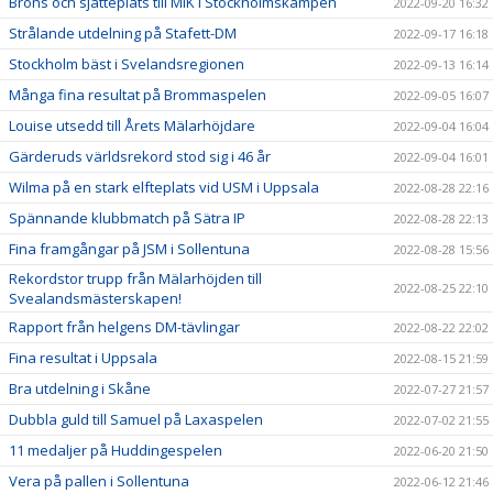
Brons och sjätteplats till MIK i Stockholmskampen
2022-09-20 16:32
Strålande utdelning på Stafett-DM
2022-09-17 16:18
Stockholm bäst i Svelandsregionen
2022-09-13 16:14
Många fina resultat på Brommaspelen
2022-09-05 16:07
Louise utsedd till Årets Mälarhöjdare
2022-09-04 16:04
Gärderuds världsrekord stod sig i 46 år
2022-09-04 16:01
Wilma på en stark elfteplats vid USM i Uppsala
2022-08-28 22:16
Spännande klubbmatch på Sätra IP
2022-08-28 22:13
Fina framgångar på JSM i Sollentuna
2022-08-28 15:56
Rekordstor trupp från Mälarhöjden till
2022-08-25 22:10
Svealandsmästerskapen!
Rapport från helgens DM-tävlingar
2022-08-22 22:02
Fina resultat i Uppsala
2022-08-15 21:59
Bra utdelning i Skåne
2022-07-27 21:57
Dubbla guld till Samuel på Laxaspelen
2022-07-02 21:55
11 medaljer på Huddingespelen
2022-06-20 21:50
Vera på pallen i Sollentuna
2022-06-12 21:46