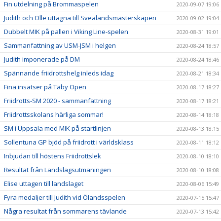
Fin utdelning på Brommaspelen
2020-09-07 19:06
Judith och Olle uttagna till Svealandsmästerskapen
2020-09-02 19:04
Dubbelt MIK på pallen i Viking Line-spelen
2020-08-31 19:01
Sammanfattning av USM-JSM i helgen
2020-08-24 18:57
Judith imponerade på DM
2020-08-24 18:46
Spännande friidrottshelg inleds idag
2020-08-21 18:34
Fina insatser på Täby Open
2020-08-17 18:27
Friidrotts-SM 2020 - sammanfattning
2020-08-17 18:21
Friidrottsskolans härliga sommar!
2020-08-14 18:18
SM i Uppsala med MIK på startlinjen
2020-08-13 18:15
Sollentuna GP bjöd på friidrott i världsklass
2020-08-11 18:12
Inbjudan till höstens Friidrottslek
2020-08-10 18:10
Resultat från Landslagsutmaningen
2020-08-10 18:08
Elise uttagen till landslaget
2020-08-06 15:49
Fyra medaljer till Judith vid Ölandsspelen
2020-07-15 15:47
Några resultat från sommarens tävlande
2020-07-13 15:42