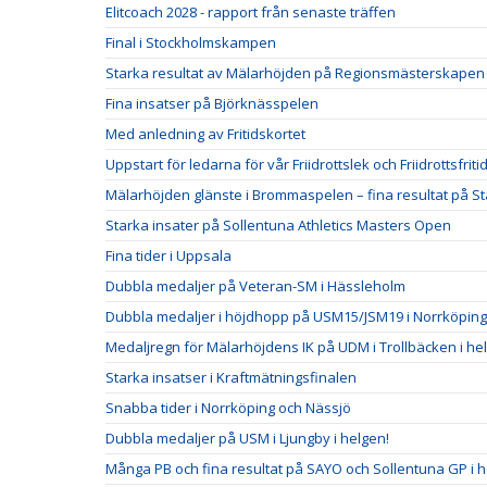
Elitcoach 2028 - rapport från senaste träffen
Final i Stockholmskampen
Starka resultat av Mälarhöjden på Regionsmästerskapen
Fina insatser på Björknässpelen
Med anledning av Fritidskortet
Uppstart för ledarna för vår Friidrottslek och Friidrottsfriti
Mälarhöjden glänste i Brommaspelen – fina resultat på S
Starka insater på Sollentuna Athletics Masters Open
Fina tider i Uppsala
Dubbla medaljer på Veteran-SM i Hässleholm
Dubbla medaljer i höjdhopp på USM15/JSM19 i Norrköping
Medaljregn för Mälarhöjdens IK på UDM i Trollbäcken i he
Starka insatser i Kraftmätningsfinalen
Snabba tider i Norrköping och Nässjö
Dubbla medaljer på USM i Ljungby i helgen!
Många PB och fina resultat på SAYO och Sollentuna GP i 