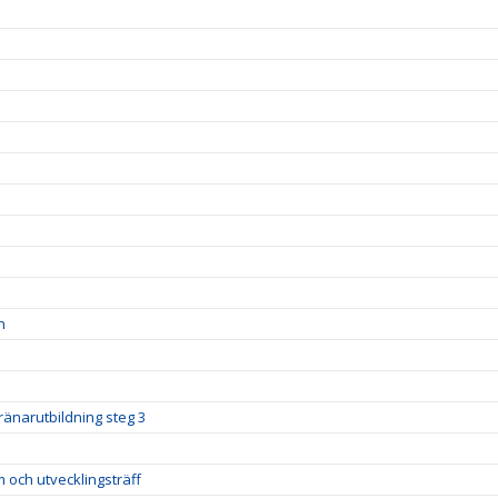
n
ränarutbildning steg 3
m och utvecklingsträff