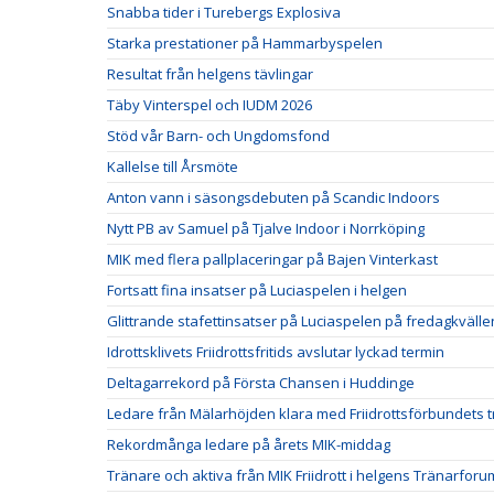
Snabba tider i Turebergs Explosiva
Starka prestationer på Hammarbyspelen
Resultat från helgens tävlingar
Täby Vinterspel och IUDM 2026
Stöd vår Barn- och Ungdomsfond
Kallelse till Årsmöte
Anton vann i säsongsdebuten på Scandic Indoors
Nytt PB av Samuel på Tjalve Indoor i Norrköping
MIK med flera pallplaceringar på Bajen Vinterkast
Fortsatt fina insatser på Luciaspelen i helgen
Glittrande stafettinsatser på Luciaspelen på fredagkvälle
Idrottsklivets Friidrottsfritids avslutar lyckad termin
Deltagarrekord på Första Chansen i Huddinge
Ledare från Mälarhöjden klara med Friidrottsförbundets t
Rekordmånga ledare på årets MIK-middag
Tränare och aktiva från MIK Friidrott i helgens Tränarforu