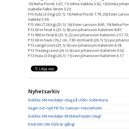
10) Neha Porob 3.67, 11) Vilma Vakkila 3.62, 13) Emilia Joha
Isabella Falke Ström 3.23;
F15 Kula (3.0 kg) (25.1): 13) Neha Porob 7.79, 20) Ester Larss
Vakkila 5.59;
F15 Vikt (7.26 kg) (25.1): 16) Ester Larsson 8.65, 19) Neha Por
P13 60 m Final A (25.1): 8) Levi Johansson Kalström 8.87;
P13 800 m Final B (25.1): 2) Levi Johansson Kalström 2:57.72;
P13 60 m häck (76.2 cm, 7.65 m) Final B (26.1): 5) Levi Johan
P13 Längd (zon) (25.1): 6) Levi Johansson Kalström 4.18;
P13 Tresteg (zon) (26.1): 6) Levi Johansson Kalström 9.32;
P13 Kula (3.0 kg) (26.1): 11) Levi Johansson Kalström 6.17
Nyhetsarkiv
Dubbla SM-medaljer idag på USM i Sollentuna
Seger och nytt PB för Samuel i Hässleholm
Dubbla SM-medaljer till Mälarhöjden idag!
Friidrotts-SM 2026 är igång!