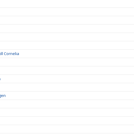
ll Cornelia
a
lgen