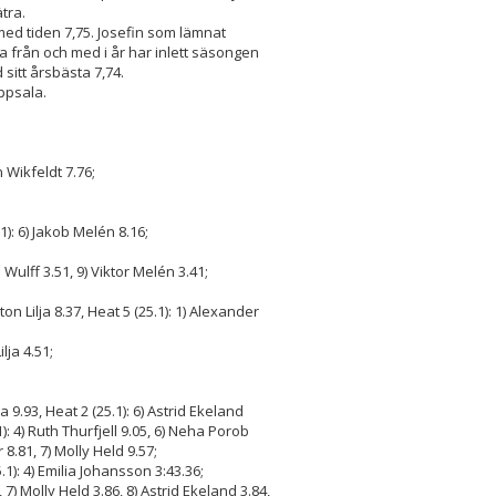
ätra.
ed tiden 7,75. Josefin som lämnat
 från och med i år har inlett säsongen
 sitt årsbästa 7,74.
Uppsala.
n Wikfeldt 7.76;
1): 6) Jakob Melén 8.16;
Wulff 3.51, 9) Viktor Melén 3.41;
ton Lilja 8.37, Heat 5 (25.1): 1) Alexander
lja 4.51;
a 9.93, Heat 2 (25.1): 6) Astrid Ekeland
1): 4) Ruth Thurfjell 9.05, 6) Neha Porob
 8.81, 7) Molly Held 9.57;
5.1): 4) Emilia Johansson 3:43.36;
 7) Molly Held 3.86, 8) Astrid Ekeland 3.84,