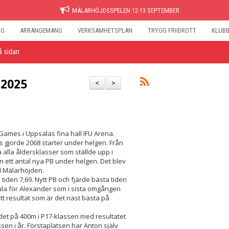
MÄLARHÖJDSSPELEN 12-13 SEPTEMBER
NG
ARRANGEMANG
VERKSAMHETSPLAN
TRYGG FRIIDROTT
KLUB
å sidan
 2025
<
>
Games i Uppsalas fina hall IFU Arena.
s gjorde 2068 starter under helgen. Från
 alla åldersklasser som ställde upp i
n ett antal nya PB under helgen. Det blev
ll Mälarhöjden.
iden 7,69. Nytt PB och fjärde bästa tiden
 kula för Alexander som i sista omgången
tt resultat som är det näst bästa på
det på 400m i P17-klassen med resultatet
ssen i år. Förstaplatsen har Anton själv