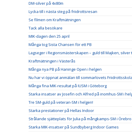
DM-silver på 4x80m
Lycka till i nästa steg på friidrottsresan
Se filmen om Kraftmätningen
Tack alla besökare
MIK-dagen den 25 april
Många tog Sista Chansen för ett PB
Lagseger i Regionsmästerskapen – guld till Majken, silver ti
Kraftmätningen i Västerås
Många nya PB på Haninge Open i helgen
Nu har vi öppnat anmälan till sommarlovets Friidrottsskol
Många fina MIK-resultat på IUSM i Göteborg
Starka insatser av Josefin och Alfred på inomhus-SM i he
Tre SM-guld på veteran-SM i helgen!
Starka prestationer på Hellas Indoor
Strålande sjätteplats för Julia på mångkamps-SM i Örebro
Starka MIK-insatser på Sundbyberg Indoor Games