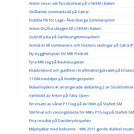
Anton sexa i sitt försöksheat på U18-EM i Italien
Strålande sommarkväll på Sätra!
Dubbla PB för Lage i Åkersberga Sommarsprint
Anton Drufva uttagen till U18-EM i Italien
Guld till Julia på Världsungdomsspelen!
Anmäl er till sommarens och höstens tävlingar på Sätra IP
Ny trygghetsplan för MIK Friidrott
Fyra MIK-lag på Bauhausgalan
Klubbrekord och guldfest i Kraftmätningskvalet på Ensked
11 DM-medaljer på Huddingespelen
Mälarhöjdens IK arrangerade deltävling 2 av Stockholm
Världstid av Anton på Täby Open
Fin insats av vårat P17-lag på 4x100m på Stafett-SM
SM-final och säsongsbästa för MIKs P15-lag på Stafett-SM
Fina resultat på Danderydsspelen
Miljöhjältar med bollsinne – MIK 2011 gjorde dubbel insats