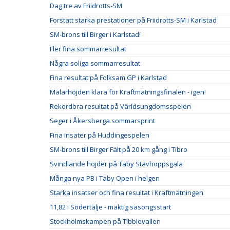
Dag tre av Friidrotts-SM
Forstatt starka prestationer på Friidrotts-SM i Karlstad
SM-brons till Birger i Karlstad!
Fler fina sommarresultat
Några soliga sommarresultat
Fina resultat på Folksam GP i Karlstad
Mälarhöjden klara för Kraftmätningsfinalen - igen!
Rekordbra resultat på Världsungdomsspelen
Seger i Åkersberga sommarsprint
Fina insater på Huddingespelen
SM-brons till Birger Fält på 20 km gång i Tibro
Svindlande höjder på Täby Stavhoppsgala
Många nya PB i Täby Open i helgen
Starka insatser och fina resultat i Kraftmätningen
11,82 i Södertälje - mäktig säsongsstart
Stockholmskampen på Tibblevallen