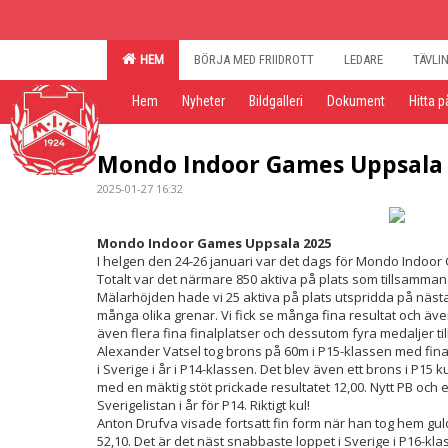
HEM
BÖRJA MED FRIIDROTT
LEDARE
TÄVLI
Hem
Nyheter
Bildgalleri
Dokument
Hitta p
Mondo Indoor Games Uppsala
2025-01-27 16:32
Mondo Indoor Games Uppsala 2025
I helgen den 24-26 januari var det dags för Mondo Indoor 
Totalt var det närmare 850 aktiva på plats som tillsamman
Mälarhöjden hade vi 25 aktiva på plats utspridda på nästa
många olika grenar. Vi fick se många fina resultat och äve
även flera fina finalplatser och dessutom fyra medaljer ti
Alexander Vatsel tog brons på 60m i P15-klassen med fina t
i Sverige i år i P14-klassen. Det blev även ett brons i P15
med en mäktig stöt prickade resultatet 12,00. Nytt PB och e
Sverigelistan i år för P14. Riktigt kul!
Anton Drufva visade fortsatt fin form när han tog hem gul
52,10. Det är det näst snabbaste loppet i Sverige i P16-kla