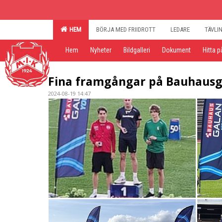
HEM
BÖRJA MED FRIIDROTT
LEDARE
TÄVLI
Hem
Nyheter
Bildgalleri
Dokument
Hitta p
Fina framgångar på Bauhausg
2024-08-19 14:47