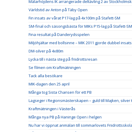
Mälarhöjdens IK arrangerade deltävling 2 av Stockholm
Världstid av Anton på Täby Open
Fin insats av vårat P17-lag på 4x100m på Stafett-SM
SM-final och säsongsbästa för MIKs P15-lag på Stafett-SM
Fina resultat på Danderydsspelen
Miljöhjältar med bollsinne – MIK 2011 gjorde dubbel insats
DM-silver på 4x80m
Lycka till i nästa steg på friidrottsresan
Se filmen om Kraftmätningen
Tack alla besökare
MIK-dagen den 25 april
Många tog Sista Chansen för ett PB
Lagseger i Regionsmästerskapen – guld till Majken, silver ti
Kraftmätningen i Västerås
Många nya PB på Haninge Open i helgen
Nu har vi öppnat anmälan till sommarlovets Friidrottsskol