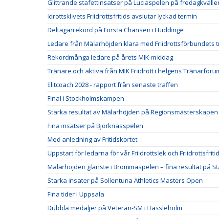
Glittrande stafettinsatser på Luciaspelen på fredagkvälle
Idrottsklivets Friidrottsfritids avslutar lyckad termin
Deltagarrekord på Första Chansen i Huddinge
Ledare från Mälarhöjden klara med Friidrottsförbundets t
Rekordmånga ledare på årets MIK-middag
Tränare och aktiva från MIK Friidrott i helgens Tränarforu
Elitcoach 2028 - rapport från senaste träffen
Final i Stockholmskampen
Starka resultat av Mälarhöjden på Regionsmästerskapen
Fina insatser på Björknässpelen
Med anledning av Fritidskortet
Uppstart för ledarna för vår Friidrottslek och Friidrottsfriti
Mälarhöjden glänste i Brommaspelen – fina resultat på S
Starka insater på Sollentuna Athletics Masters Open
Fina tider i Uppsala
Dubbla medaljer på Veteran-SM i Hässleholm