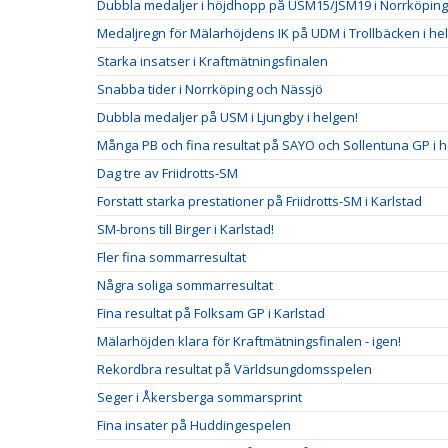
Dubbla medaljer i höjdhopp på USM15/JSM19 i Norrköping
Medaljregn för Mälarhöjdens IK på UDM i Trollbäcken i he
Starka insatser i Kraftmätningsfinalen
Snabba tider i Norrköping och Nässjö
Dubbla medaljer på USM i Ljungby i helgen!
Många PB och fina resultat på SAYO och Sollentuna GP i 
Dag tre av Friidrotts-SM
Forstatt starka prestationer på Friidrotts-SM i Karlstad
SM-brons till Birger i Karlstad!
Fler fina sommarresultat
Några soliga sommarresultat
Fina resultat på Folksam GP i Karlstad
Mälarhöjden klara för Kraftmätningsfinalen - igen!
Rekordbra resultat på Världsungdomsspelen
Seger i Åkersberga sommarsprint
Fina insater på Huddingespelen