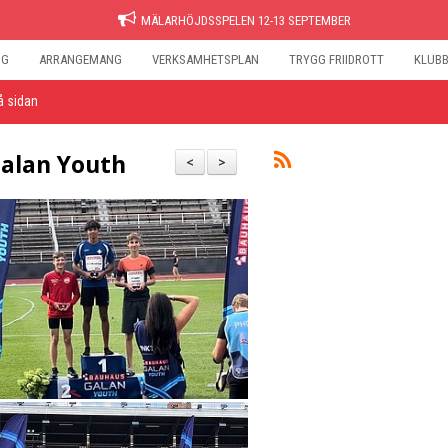
MÄLARHÖJDSSPELEN 12-13 SEPTEMBER
NG
ARRANGEMANG
VERKSAMHETSPLAN
TRYGG FRIIDROTT
KLUB
å sidan
alan Youth
<
>