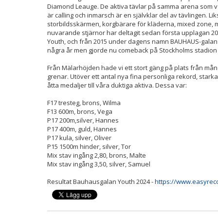
Diamond Leauge. De aktiva tävlar på samma arena som vä
är calling och inmarsch är en självklar del av tävlingen. L
storbildsskärmen, korgbärare för kläderna, mixed zone, 
nuvarande stjärnor har deltagit sedan första upplagan 2
Youth, och från 2015 under dagens namn BAUHAUS-galan Yo
några år men gjorde nu comeback på Stockholms stadion 
Från Mälarhöjden hade vi ett stort gäng på plats från mån
grenar. Utöver ett antal nya fina personliga rekord, starka
åtta medaljer till våra duktiga aktiva. Dessa var:
F17 tresteg, brons, Wilma
F13 600m, brons, Vega
P17 200m,silver, Hannes
P17 400m, guld, Hannes
P17 kula, silver, Oliver
P15 1500m hinder, silver, Tor
Mix stav ingång 2,80, brons, Malte
Mix stav ingång 3,50, silver, Samuel
Resultat Bauhausgalan Youth 2024 -
https://www.easyrec