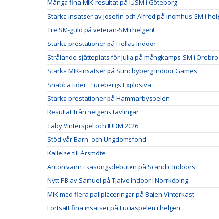
Många fina MIK-resultat på IUSM i Göteborg
Starka insatser av Josefin och Alfred på inomhus-SM i he
Tre SM-guld på veteran-SM i helgen!
Starka prestationer på Hellas Indoor
Strålande sjätteplats för Julia på mångkamps-SM i Örebro
Starka MIK-insatser på Sundbyberg Indoor Games
Snabba tider i Turebergs Explosiva
Starka prestationer på Hammarbyspelen
Resultat från helgens tävlingar
Täby Vinterspel och IUDM 2026
Stöd vår Barn- och Ungdomsfond
Kallelse till Årsmöte
Anton vann i säsongsdebuten på Scandic Indoors
Nytt PB av Samuel på Tjalve Indoor i Norrköping
MIK med flera pallplaceringar på Bajen Vinterkast
Fortsatt fina insatser på Luciaspelen i helgen