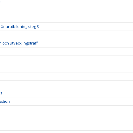
n
ränarutbildning steg 3
m och utvecklingsträff
ds
tadion