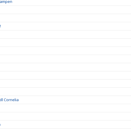
skampen
!
ll Cornelia
a