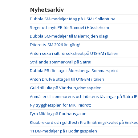
Nyhetsarkiv
Dubbla SM-medaljer idag på USM i Sollentuna
Seger och nytt PB för Samuel i Hässleholm
Dubbla SM-medaljer till Mälarhöjden idag!
Friidrotts-SM 2026 är igång!
Anton sexa i sitt försöksheat på U18-EM i Italien
Strålande sommarkväll på Sätra!
Dubbla PB för Lage i Åkersberga Sommarsprint
Anton Drufva uttagen till U18-EM i Italien
Guld till Julia på Världsungdomsspelen!
Anmäl er till sommarens och höstens tävlingar på Sätra IP
Ny trygghetsplan för MIK Friidrott
Fyra MIK-lag på Bauhausgalan
Klubbrekord och guldfest i Kraftmätningskvalet på Ensked
11 DM-medaljer på Huddingespelen