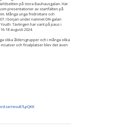
rldseliten på stora Bauhausgalan. Här
iksom presentationer av startfälten på
mm. Många unga friidrottare och
007. I början under namnet DN-galan
uth. Tävlingen har varit på paus i
16-18 augusti 2024.
ga olika åldersgrupper och i många olika
 insatser och finalplatser blev det även
ord.se/result?LpQKK