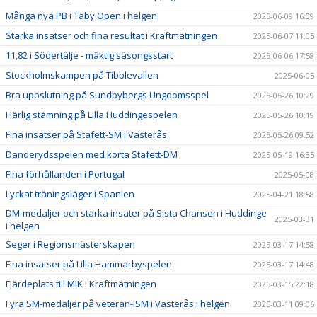
Många nya PB i Täby Open i helgen
2025-06-09 16:09
Starka insatser och fina resultat i Kraftmätningen
2025-06-07 11:05
11,82 i Södertälje - mäktig säsongsstart
2025-06-06 17:58
Stockholmskampen på Tibblevallen
2025-06-05
Bra uppslutning på Sundbybergs Ungdomsspel
2025-05-26 10:29
Härlig stämning på Lilla Huddingespelen
2025-05-26 10:19
Fina insatser på Stafett-SM i Västerås
2025-05-26 09:52
Danderydsspelen med korta Stafett-DM
2025-05-19 16:35
Fina förhållanden i Portugal
2025-05-08
Lyckat träningsläger i Spanien
2025-04-21 18:58
DM-medaljer och starka insater på Sista Chansen i Huddinge
2025-03-31
i helgen
Seger i Regionsmästerskapen
2025-03-17 14:58
Fina insatser på Lilla Hammarbyspelen
2025-03-17 14:48
Fjärdeplats till MIK i Kraftmätningen
2025-03-15 22:18
Fyra SM-medaljer på veteran-ISM i Västerås i helgen
2025-03-11 09:06