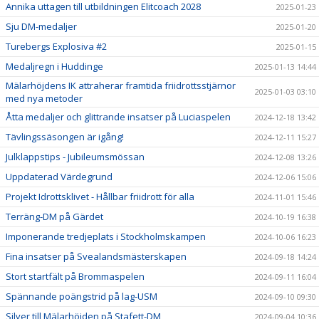
Annika uttagen till utbildningen Elitcoach 2028
2025-01-23
Sju DM-medaljer
2025-01-20
Turebergs Explosiva #2
2025-01-15
Medaljregn i Huddinge
2025-01-13 14:44
Mälarhöjdens IK attraherar framtida friidrottsstjärnor
2025-01-03 03:10
med nya metoder
Åtta medaljer och glittrande insatser på Luciaspelen
2024-12-18 13:42
Tävlingssäsongen är igång!
2024-12-11 15:27
Julklappstips - Jubileumsmössan
2024-12-08 13:26
Uppdaterad Värdegrund
2024-12-06 15:06
Projekt Idrottsklivet - Hållbar friidrott för alla
2024-11-01 15:46
Terräng-DM på Gärdet
2024-10-19 16:38
Imponerande tredjeplats i Stockholmskampen
2024-10-06 16:23
Fina insatser på Svealandsmästerskapen
2024-09-18 14:24
Stort startfält på Brommaspelen
2024-09-11 16:04
Spännande poängstrid på lag-USM
2024-09-10 09:30
Silver till Mälarhöjden på Stafett-DM
2024-09-04 10:36