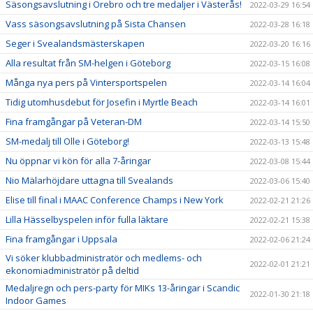
Säsongsavslutning i Örebro och tre medaljer i Västerås!
2022-03-29 16:54
Vass säsongsavslutning på Sista Chansen
2022-03-28 16:18
Seger i Svealandsmästerskapen
2022-03-20 16:16
Alla resultat från SM-helgen i Göteborg
2022-03-15 16:08
Många nya pers på Vintersportspelen
2022-03-14 16:04
Tidig utomhusdebut för Josefin i Myrtle Beach
2022-03-14 16:01
Fina framgångar på Veteran-DM
2022-03-14 15:50
SM-medalj till Olle i Göteborg!
2022-03-13 15:48
Nu öppnar vi kön för alla 7-åringar
2022-03-08 15:44
Nio Mälarhöjdare uttagna till Svealands
2022-03-06 15:40
Elise till final i MAAC Conference Champs i New York
2022-02-21 21:26
Lilla Hässelbyspelen inför fulla läktare
2022-02-21 15:38
Fina framgångar i Uppsala
2022-02-06 21:24
Vi söker klubbadministratör och medlems- och
2022-02-01 21:21
ekonomiadministratör på deltid
Medaljregn och pers-party för MIKs 13-åringar i Scandic
2022-01-30 21:18
Indoor Games