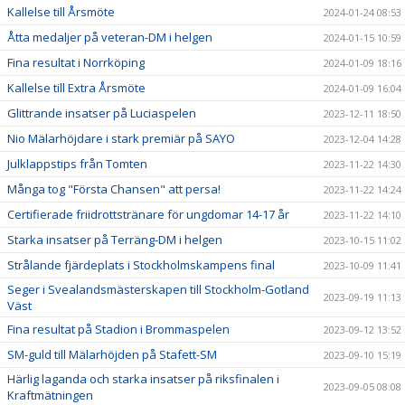
Kallelse till Årsmöte
2024-01-24 08:53
Åtta medaljer på veteran-DM i helgen
2024-01-15 10:59
Fina resultat i Norrköping
2024-01-09 18:16
Kallelse till Extra Årsmöte
2024-01-09 16:04
Glittrande insatser på Luciaspelen
2023-12-11 18:50
Nio Mälarhöjdare i stark premiär på SAYO
2023-12-04 14:28
Julklappstips från Tomten
2023-11-22 14:30
Många tog "Första Chansen" att persa!
2023-11-22 14:24
Certifierade friidrottstränare för ungdomar 14-17 år
2023-11-22 14:10
Starka insatser på Terräng-DM i helgen
2023-10-15 11:02
Strålande fjärdeplats i Stockholmskampens final
2023-10-09 11:41
Seger i Svealandsmästerskapen till Stockholm-Gotland
2023-09-19 11:13
Väst
Fina resultat på Stadion i Brommaspelen
2023-09-12 13:52
SM-guld till Mälarhöjden på Stafett-SM
2023-09-10 15:19
Härlig laganda och starka insatser på riksfinalen i
2023-09-05 08:08
Kraftmätningen