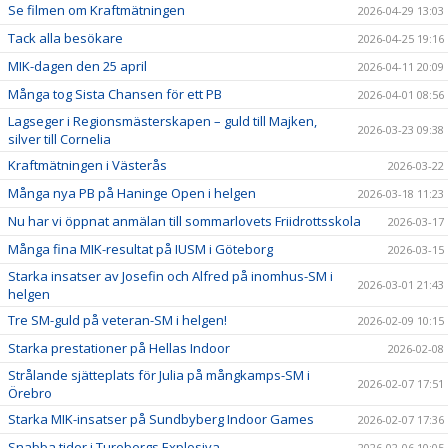
Se filmen om Kraftmätningen
2026-04-29 13:03
Tack alla besökare
2026-04-25 19:16
MIK-dagen den 25 april
2026-04-11 20:09
Många tog Sista Chansen för ett PB
2026-04-01 08:56
Lagseger i Regionsmästerskapen – guld till Majken,
2026-03-23 09:38
silver till Cornelia
Kraftmätningen i Västerås
2026-03-22
Många nya PB på Haninge Open i helgen
2026-03-18 11:23
Nu har vi öppnat anmälan till sommarlovets Friidrottsskola
2026-03-17
Många fina MIK-resultat på IUSM i Göteborg
2026-03-15
Starka insatser av Josefin och Alfred på inomhus-SM i
2026-03-01 21:43
helgen
Tre SM-guld på veteran-SM i helgen!
2026-02-09 10:15
Starka prestationer på Hellas Indoor
2026-02-08
Strålande sjätteplats för Julia på mångkamps-SM i
2026-02-07 17:51
Örebro
Starka MIK-insatser på Sundbyberg Indoor Games
2026-02-07 17:36
Snabba tider i Turebergs Explosiva
2026-02-06 10:05