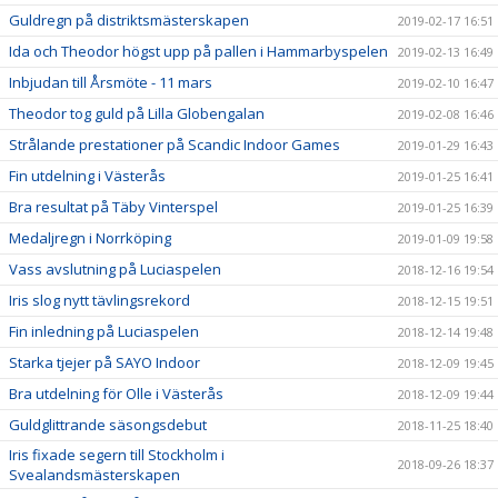
Guldregn på distriktsmästerskapen
2019-02-17 16:51
Ida och Theodor högst upp på pallen i Hammarbyspelen
2019-02-13 16:49
Inbjudan till Årsmöte - 11 mars
2019-02-10 16:47
Theodor tog guld på Lilla Globengalan
2019-02-08 16:46
Strålande prestationer på Scandic Indoor Games
2019-01-29 16:43
Fin utdelning i Västerås
2019-01-25 16:41
Bra resultat på Täby Vinterspel
2019-01-25 16:39
Medaljregn i Norrköping
2019-01-09 19:58
Vass avslutning på Luciaspelen
2018-12-16 19:54
Iris slog nytt tävlingsrekord
2018-12-15 19:51
Fin inledning på Luciaspelen
2018-12-14 19:48
Starka tjejer på SAYO Indoor
2018-12-09 19:45
Bra utdelning för Olle i Västerås
2018-12-09 19:44
Guldglittrande säsongsdebut
2018-11-25 18:40
Iris fixade segern till Stockholm i
2018-09-26 18:37
Svealandsmästerskapen