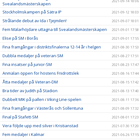
2021-09-14 18:06
Svealandsmästerskapen
Stockholmskampen på Sätra IP
2021-09-12 18:03
Strålande debut av Ida i Tjejmilen!
2021-09-07 18:01
Fem Mälarhöjdare uttagna till Svealandsmästerskapen
2021-09-01 17:58
Elise på SM i Borås
2021-09-01 17:55
Fina framgångar i distriktsfinalerna 12-14 år i helgen
2021-08-30 17:53
Dubbla medaljer på veteran-SM
2021-08-27 17:51
Fina insatser på junior-SM
2021-08-23 17:47
Anmälan öppen för höstens Friidrottslek
2021-08-16 17:44
Åtta medaljer på Veteran-DM
2021-08-15 17:42
Bra tider av Judith på Stadion
2021-08-13 17:40
Dubbelt MIK på pallen i Viking Line-spelen
2021-08-11 17:36
Fina framgångar i Västerås och Sollentuna
2021-08-09 17:32
Final på Stafett-SM
2021-08-01 17:23
Vera följde upp med silver i Kristianstad
2021-07-30 17:20
Fem medaljer i Kalmar
2021-06-26 17:15