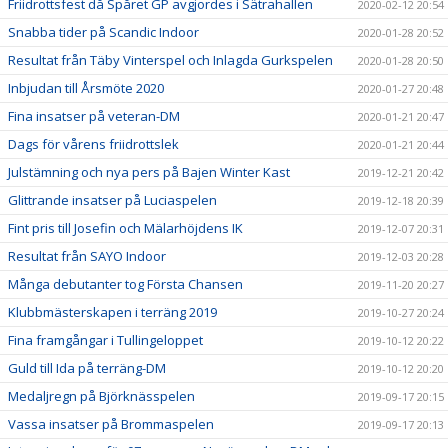
Friidrottsfest då Spåret GP avgjordes i Sätrahallen
2020-02-12 20:54
Snabba tider på Scandic Indoor
2020-01-28 20:52
Resultat från Täby Vinterspel och Inlagda Gurkspelen
2020-01-28 20:50
Inbjudan till Årsmöte 2020
2020-01-27 20:48
Fina insatser på veteran-DM
2020-01-21 20:47
Dags för vårens friidrottslek
2020-01-21 20:44
Julstämning och nya pers på Bajen Winter Kast
2019-12-21 20:42
Glittrande insatser på Luciaspelen
2019-12-18 20:39
Fint pris till Josefin och Mälarhöjdens IK
2019-12-07 20:31
Resultat från SAYO Indoor
2019-12-03 20:28
Många debutanter tog Första Chansen
2019-11-20 20:27
Klubbmästerskapen i terräng 2019
2019-10-27 20:24
Fina framgångar i Tullingeloppet
2019-10-12 20:22
Guld till Ida på terräng-DM
2019-10-12 20:20
Medaljregn på Björknässpelen
2019-09-17 20:15
Vassa insatser på Brommaspelen
2019-09-17 20:13