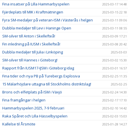
Fina insatser på Lilla Hammarbyspelen
2025-03-17 14:48
Fjärdeplats till MIK i Kraftmätningen
2025-03-15 22:18
Fyra SM-medaljer på veteran-ISM i Västerås i helgen
2025-03-11 09:06
Dubbla medaljer till Levi i Haninge Open
2025-03-11 08:55
SM-silver till Anton i Skellefteå!
2025-03-09 17:21
Fin inledning på IUSM i Skellefteå!
2025-03-08 20:42
Dubbla medaljer till Julia i Linköping
2025-03-03
SM-silver till Hannes i Göteborg!
2025-03-02 15:30
Rapport från IUSM17-IJSM i Göteborg idag
2025-03-01 16:57
Fina tider och nya PB på Turebergs Explosiva
2025-02-25 11:35
15 Mälarhöjdare uttagna till Stockholms distriktslag!
2025-02-25
Brons och elfetplats på ISM i Växjö
2025-02-24 14:30
Fina framgångar i helgen
2025-02-17 17:10
Hammarbyspelen 2025, 7-9 februari
2025-02-10 14:42
Raka Spåret och Lilla Hässelbyspelen
2025-02-03 15:03
Kallelse til Årsmöte
2025-01-28 14:27