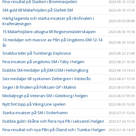
Fina resultat på Stadion i Brommaspelen
2023-09-12 13:52
SM-guld till Mälarhöjden på Stafett-SM
2023-09-10 15:19
Härlig laganda och starka insatser på riksfinalen i
2023-09-05 08:08
Kraftmätningen
15 Mälarhöjdare uttagna till Regionsmästerskapen
2023-08-30 19:18
13 medaljer och massor av PBn på Ungdoms-DM 12-14
2023-08-29 16:59
år
Snabba tider på Turebergs Explosiva
2023-08-23 21:08
Fina insatser på ungdoms-SM i Täby i helgen
2023-08-21 10:29
Dubbla SM-medaljer på JSM-USM i Helsingborg
2023-08-14 14:21
Sex medaljer till syskonen Zettergren i Västerås
2023-08-07 15:10
Seger i B-finalen på Folksam GP i Malmö
2023-08-07 09:55
Medaljregn på Veteran-SM i Göteborg i helgen
2023-08-07 09:33
Nytt fint lopp på Viking Line spelen
2023-08-03 16:30
Starka insatser på SM i Söderhamn
2023-07-31 12:06
Dubbla guld i Skåne och flera nya PB i Leksand i helgen
2023-07-24 15:16
Fina resultat och nya PBn på Öland och i Tumba i helgen
2023-07-18 14:47