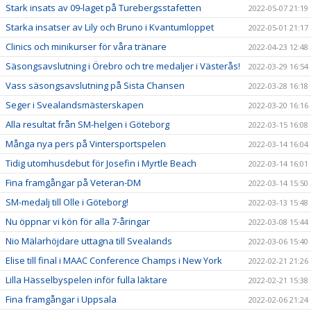
Stark insats av 09-laget på Turebergsstafetten
2022-05-07 21:19
Starka insatser av Lily och Bruno i Kvantumloppet
2022-05-01 21:17
Clinics och minikurser för våra tränare
2022-04-23 12:48
Säsongsavslutning i Örebro och tre medaljer i Västerås!
2022-03-29 16:54
Vass säsongsavslutning på Sista Chansen
2022-03-28 16:18
Seger i Svealandsmästerskapen
2022-03-20 16:16
Alla resultat från SM-helgen i Göteborg
2022-03-15 16:08
Många nya pers på Vintersportspelen
2022-03-14 16:04
Tidig utomhusdebut för Josefin i Myrtle Beach
2022-03-14 16:01
Fina framgångar på Veteran-DM
2022-03-14 15:50
SM-medalj till Olle i Göteborg!
2022-03-13 15:48
Nu öppnar vi kön för alla 7-åringar
2022-03-08 15:44
Nio Mälarhöjdare uttagna till Svealands
2022-03-06 15:40
Elise till final i MAAC Conference Champs i New York
2022-02-21 21:26
Lilla Hässelbyspelen inför fulla läktare
2022-02-21 15:38
Fina framgångar i Uppsala
2022-02-06 21:24