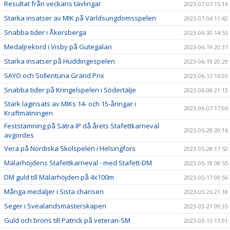
Resultat från veckans tävlingar
2023-07-07 15:16
Starka insatser av MIK på Världsungdomsspelen
2023-07-04 11:42
Snabba tider i Åkersberga
2023-06-30 14:55
Medaljrekord i Visby på Gutegalan
2023-06-19 20:37
Starka insatser på Huddingespelen
2023-06-19 20:29
SAYO och Sollentuna Grand Prix
2023-06-13 16:03
Snabba tider på Kringelspelen i Södertälje
2023-06-08 21:13
Stark laginsats av MIKs 14- och 15-åringar i
2023-06-07 17:06
Kraftmätningen
Feststämning på Sätra IP då årets Stafettkarneval
2023-05-28 20:16
avgordes
Vera på Nordiska Skolspelen i Helsingfors
2023-05-28 17:52
Mälarhöjdens Stafettkarneval - med Stafett-DM
2023-05-18 08:55
DM guld till Mälarhöjden på 4x100m
2023-05-17 09:56
Många medaljer i Sista chansen
2023-03-26 21:18
Seger i Svealandsmästerskapen
2023-03-21 09:35
Guld och brons till Patrick på veteran-SM
2023-03-13 11:01