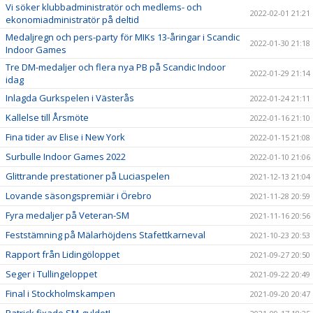
Vi söker klubbadministratör och medlems- och
2022-02-01 21:21
ekonomiadministratör på deltid
Medaljregn och pers-party för MIKs 13-åringar i Scandic
2022-01-30 21:18
Indoor Games
Tre DM-medaljer och flera nya PB på Scandic Indoor
2022-01-29 21:14
idag
Inlagda Gurkspelen i Västerås
2022-01-24 21:11
Kallelse till Årsmöte
2022-01-16 21:10
Fina tider av Elise i New York
2022-01-15 21:08
Surbulle Indoor Games 2022
2022-01-10 21:06
Glittrande prestationer på Luciaspelen
2021-12-13 21:04
Lovande säsongspremiär i Örebro
2021-11-28 20:59
Fyra medaljer på Veteran-SM
2021-11-16 20:56
Feststämning på Mälarhöjdens Stafettkarneval
2021-10-23 20:53
Rapport från Lidingöloppet
2021-09-27 20:50
Seger i Tullingeloppet
2021-09-22 20:49
Final i Stockholmskampen
2021-09-20 20:47