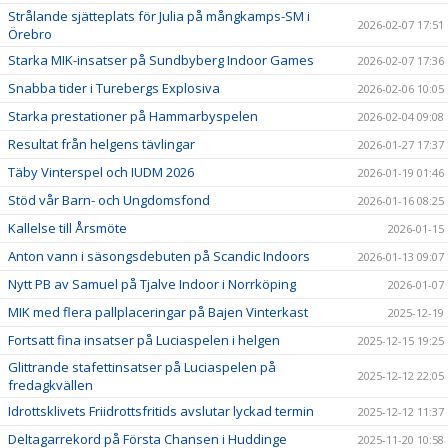
Strålande sjätteplats för Julia på mångkamps-SM i
2026-02-07 17:51
Örebro
Starka MIK-insatser på Sundbyberg Indoor Games
2026-02-07 17:36
Snabba tider i Turebergs Explosiva
2026-02-06 10:05
Starka prestationer på Hammarbyspelen
2026-02-04 09:08
Resultat från helgens tävlingar
2026-01-27 17:37
Täby Vinterspel och IUDM 2026
2026-01-19 01:46
Stöd vår Barn- och Ungdomsfond
2026-01-16 08:25
Kallelse till Årsmöte
2026-01-15
Anton vann i säsongsdebuten på Scandic Indoors
2026-01-13 09:07
Nytt PB av Samuel på Tjalve Indoor i Norrköping
2026-01-07
MIK med flera pallplaceringar på Bajen Vinterkast
2025-12-19
Fortsatt fina insatser på Luciaspelen i helgen
2025-12-15 19:25
Glittrande stafettinsatser på Luciaspelen på
2025-12-12 22:05
fredagkvällen
Idrottsklivets Friidrottsfritids avslutar lyckad termin
2025-12-12 11:37
Deltagarrekord på Första Chansen i Huddinge
2025-11-20 10:58