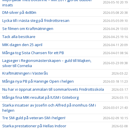
2026-05-10 20:19
insats
DM-silver på 4x80m
2026-05-08 20:38
Lycka till i nästa steg på friidrottsresan
2026-05-05 09:10
Se filmen om Kraftmätningen
2026-04-29 13:03
Tack alla besökare
2026-04-25 19:16
MIK-dagen den 25 april
2026-04-11 20:09
Många tog Sista Chansen för ett PB
2026-04-01 08:56
Lagseger i Regionsmästerskapen – guld till Majken,
2026-03-23 09:38
silver till Cornelia
Kraftmätningen i Västerås
2026-03-22
Många nya PB på Haninge Open i helgen
2026-03-18 11:23
Nu har vi öppnat anmälan till sommarlovets Friidrottsskola
2026-03-17
Många fina MIK-resultat på IUSM i Göteborg
2026-03-15
Starka insatser av Josefin och Alfred på inomhus-SM i
2026-03-01 21:43
helgen
Tre SM-guld på veteran-SM i helgen!
2026-02-09 10:15
Starka prestationer på Hellas Indoor
2026-02-08