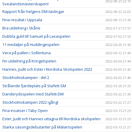
2022-08-25 22:10
Svealandsmästerskapen!
Rapport från helgens DM-tävlingar
2022-08-22 22:02
Fina resultat i Uppsala
2022-08-15 21:59
Bra utdelning i Skåne
2022-07-27 21:57
Dubbla guld till Samuel på Laxaspelen
2022-07-02 21:55
11 medaljer på Huddingespelen
2022-06-20 21:50
Vera på pallen i Sollentuna
2022-06-12 21:46
Fin utdelning på Kringelspelen
2022-06-06 21:44
Hannes, Judit och Ester i Nordiska Skolspelen 2022
2022-06-03 21:42
Stockholmskampen - del 2
2022-06-02 21:40
Strålande fjärdeplats på Stafett-SM
2022-05-29 21:33
Danderydsspelen med Stafett-DM
2022-05-22 21:30
Stockholmskampen 2022 igång!
2022-05-22 21:27
Fina insatser i Täby Open
2022-05-15 21:25
Ester, Judit och Hannes uttagna till Nordiska skolspelen
2022-05-13 21:23
Starka säsongsdebutanter på Mälaröspelen
2022-05-13 21:21