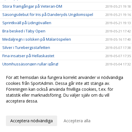
Stora framgångar på Veteran-DM
2019-05-21 19:18
Säsongsdebut för Iris på Danderyds Ungdomsspel
2019-05-21 19:16
Sprintkväll på Lidingövallen
2019-05-21 19:13
Bra besked i Täby Open
2019-05-21 17:42
Medaljregn i solsken på Mälaröspelen
2019-05-16 17:40
Silver i Turebergsstafetten
2019-05-07 17:38
Fina insatser på Hellaskastet
2019-05-07 17:35
Utomhussäsongen rullar igång!
2019-05-04 17:32
Maxad helg för 07-gruppen
2019-04-12 17:31
För att hemsidan ska fungera korrekt använder vi nödvändiga
Nu startar vi träningen för barn födda 2012
2019-04-07 17:29
cookies från SportAdmin. Dessa går inte att stänga av.
Många tog säsongens sista chans att persa!
Föreningen kan också använda frivilliga cookies, t.ex. för
2019-03-30 17:27
statistik eller marknadsföring. Du väljer själv om du vill
Medaljregn och mångkampsguld i Lilla
2019-03-30 17:25
acceptera dessa.
Hammarbyspelen
Anpassa dina val
Imponerande laginsats i Kraftmätningen
2019-03-30 17:20
Starka insatser i Haninge Open
2019-03-30 17:16
Acceptera nödvändiga
Acceptera alla
Iris och Ida fixade segern till Stockholm i
2019-03-17 17:08
Svealandsmästerskapen!