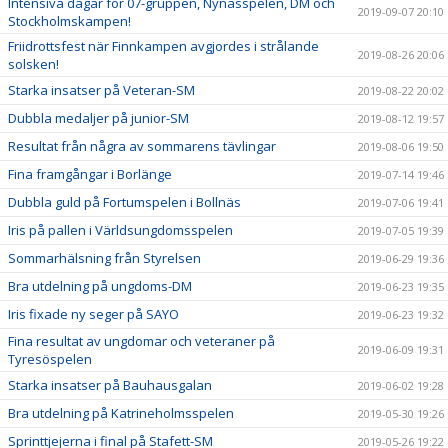
Intensiva dagar för 07-gruppen, Nynässpelen, DM och
2019-09-07 20:10
Stockholmskampen!
Friidrottsfest när Finnkampen avgjordes i strålande
2019-08-26 20:06
solsken!
Starka insatser på Veteran-SM
2019-08-22 20:02
Dubbla medaljer på junior-SM
2019-08-12 19:57
Resultat från några av sommarens tävlingar
2019-08-06 19:50
Fina framgångar i Borlänge
2019-07-14 19:46
Dubbla guld på Fortumspelen i Bollnäs
2019-07-06 19:41
Iris på pallen i Världsungdomsspelen
2019-07-05 19:39
Sommarhälsning från Styrelsen
2019-06-29 19:36
Bra utdelning på ungdoms-DM
2019-06-23 19:35
Iris fixade ny seger på SAYO
2019-06-23 19:32
Fina resultat av ungdomar och veteraner på
2019-06-09 19:31
Tyresöspelen
Starka insatser på Bauhausgalan
2019-06-02 19:28
Bra utdelning på Katrineholmsspelen
2019-05-30 19:26
Sprinttjejerna i final på Stafett-SM
2019-05-26 19:22