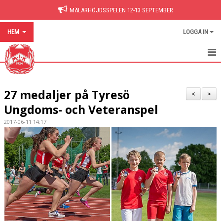
MÄLARHÖJDSSPELEN 12-13 SEPTEMBER
HEM
LOGGA IN
HEM
27 medaljer på Tyresö
NYHETER
<
>
Ungdoms- och Veteranspel
BILDGALLERI
2017-06-11 14:17
DOKUMENT
HITTA PÅ SIDAN