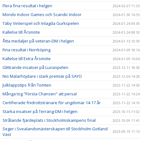
Flera fina resultat i helgen
2024-02-07 11:35
Mondo Indoor Games och Scandic Indoor
2024-01-30 16:35
Täby Vinterspel och Inlagda Gurkspelen
2024-01-24 09:30
Kallelse till Årsmöte
2024-01-24 08:53
Åtta medaljer på veteran-DM i helgen
2024-01-15 10:59
Fina resultat i Norrköping
2024-01-09 18:16
Kallelse till Extra Årsmöte
2024-01-09 16:04
Glittrande insatser på Luciaspelen
2023-12-11 18:50
Nio Mälarhöjdare i stark premiär på SAYO
2023-12-04 14:28
Julklappstips från Tomten
2023-11-22 14:30
Många tog "Första Chansen" att persa!
2023-11-22 14:24
Certifierade friidrottstränare för ungdomar 14-17 år
2023-11-22 14:10
Starka insatser på Terräng-DM i helgen
2023-10-15 11:02
Strålande fjärdeplats i Stockholmskampens final
2023-10-09 11:41
Seger i Svealandsmästerskapen till Stockholm-Gotland
2023-09-19 11:13
Väst