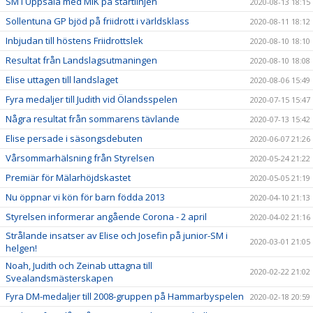
SM i Uppsala med MIK på startlinjen
2020-08-13 18:15
Sollentuna GP bjöd på friidrott i världsklass
2020-08-11 18:12
Inbjudan till höstens Friidrottslek
2020-08-10 18:10
Resultat från Landslagsutmaningen
2020-08-10 18:08
Elise uttagen till landslaget
2020-08-06 15:49
Fyra medaljer till Judith vid Ölandsspelen
2020-07-15 15:47
Några resultat från sommarens tävlande
2020-07-13 15:42
Elise persade i säsongsdebuten
2020-06-07 21:26
Vårsommarhälsning från Styrelsen
2020-05-24 21:22
Premiär för Mälarhöjdskastet
2020-05-05 21:19
Nu öppnar vi kön för barn födda 2013
2020-04-10 21:13
Styrelsen informerar angående Corona - 2 april
2020-04-02 21:16
Strålande insatser av Elise och Josefin på junior-SM i
2020-03-01 21:05
helgen!
Noah, Judith och Zeinab uttagna till
2020-02-22 21:02
Svealandsmästerskapen
Fyra DM-medaljer till 2008-gruppen på Hammarbyspelen
2020-02-18 20:59