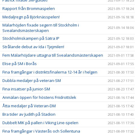
Patrick fixade SM-guldet!
2021-09-17 18:25
Rapport från Brommaspelen
2021-09-17 18:24
Medaljregn på Björknässpelen!
2021-09-16 18:18
Mälarhöjden fixade segern till Stockholm i
2021-09-14 18:06
Svealandsmästerskapen
Stockholmskampen på Sätra IP
2021-09-12 18:03
Strålande debut av Ida i Tjejmilen!
2021-09-07 18:01
Fem Mälarhöjdare uttagna till Svealandsmästerskapen
2021-09-01 17:58
Elise på SM i Borås
2021-09-01 17:55
Fina framgångar i distriktsfinalerna 12-14 år i helgen
2021-08-30 17:53
Dubbla medaljer på veteran-SM
2021-08-27 17:51
Fina insatser på junior-SM
2021-08-23 17:47
Anmälan öppen för höstens Friidrottslek
2021-08-16 17:44
Åtta medaljer på Veteran-DM
2021-08-15 17:42
Bra tider av Judith på Stadion
2021-08-13 17:40
Dubbelt MIK på pallen i Viking Line-spelen
2021-08-11 17:36
Fina framgångar i Västerås och Sollentuna
2021-08-09 17:32