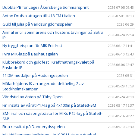
Dubbla PB för Lage i Åkersberga Sommarsprint
2026-07-05 09:43
Anton Drufva uttagen till U18-EM i Italien
2026-07-01 10:13
Guld till Julia på Världsungdomsspelen!
2026-06-29
Anmäl er till sommarens och höstens tävlingar på Sätra
2026-06-24 19:54
IP
Ny trygghetsplan för MIK Friidrott
2026-06-17 11:41
Fyra MIK-lag på Bauhausgalan
2026-06-10 13:43
Klubbrekord och guldfest i Kraftmätningskvalet på
2026-06-06 22:47
Enskede IP
11 DM-medaljer på Huddingespelen
2026-05-31
Mälarhöjdens IK arrangerade deltävling 2 av
2026-05-29 15:58
Stockholmskampen
Världstid av Anton på Täby Open
2026-05-24 20:18
Fin insats av vårat P17-lag på 4x100m på Stafett-SM
2026-05-17 15:37
SM-final och säsongsbästa för MIKs P15-lag på Stafett-
2026-05-16 20:27
SM!
Fina resultat på Danderydsspelen
2026-05-10 22:30
Miljöhjältar med bollsinne – MIK 2011 gjorde dubbel