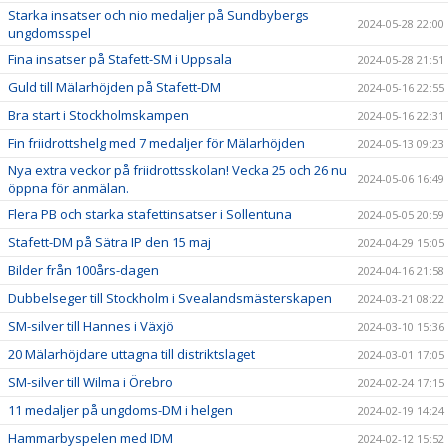
Starka insatser och nio medaljer på Sundbybergs
2024-05-28 22:00
ungdomsspel
Fina insatser på Stafett-SM i Uppsala
2024-05-28 21:51
Guld till Mälarhöjden på Stafett-DM
2024-05-16 22:55
Bra start i Stockholmskampen
2024-05-16 22:31
Fin friidrottshelg med 7 medaljer för Mälarhöjden
2024-05-13 09:23
Nya extra veckor på friidrottsskolan! Vecka 25 och 26 nu
2024-05-06 16:49
öppna för anmälan.
Flera PB och starka stafettinsatser i Sollentuna
2024-05-05 20:59
Stafett-DM på Sätra IP den 15 maj
2024-04-29 15:05
Bilder från 100års-dagen
2024-04-16 21:58
Dubbelseger till Stockholm i Svealandsmästerskapen
2024-03-21 08:22
SM-silver till Hannes i Växjö
2024-03-10 15:36
20 Mälarhöjdare uttagna till distriktslaget
2024-03-01 17:05
SM-silver till Wilma i Örebro
2024-02-24 17:15
11 medaljer på ungdoms-DM i helgen
2024-02-19 14:24
Hammarbyspelen med IDM
2024-02-12 15:52