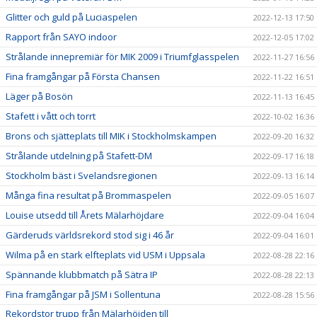
Glitter och guld på Luciaspelen
2022-12-13 17:50
Rapport från SAYO indoor
2022-12-05 17:02
Strålande innepremiär för MIK 2009 i Triumfglasspelen
2022-11-27 16:56
Fina framgångar på Första Chansen
2022-11-22 16:51
Läger på Bosön
2022-11-13 16:45
Stafett i vått och torrt
2022-10-02 16:36
Brons och sjätteplats till MIK i Stockholmskampen
2022-09-20 16:32
Strålande utdelning på Stafett-DM
2022-09-17 16:18
Stockholm bäst i Svelandsregionen
2022-09-13 16:14
Många fina resultat på Brommaspelen
2022-09-05 16:07
Louise utsedd till Årets Mälarhöjdare
2022-09-04 16:04
Gärderuds världsrekord stod sig i 46 år
2022-09-04 16:01
Wilma på en stark elfteplats vid USM i Uppsala
2022-08-28 22:16
Spännande klubbmatch på Sätra IP
2022-08-28 22:13
Fina framgångar på JSM i Sollentuna
2022-08-28 15:56
Rekordstor trupp från Mälarhöjden till