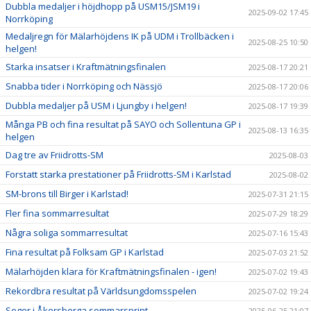
Dubbla medaljer i höjdhopp på USM15/JSM19 i
2025-09-02 17:45
Norrköping
Medaljregn för Mälarhöjdens IK på UDM i Trollbäcken i
2025-08-25 10:50
helgen!
Starka insatser i Kraftmätningsfinalen
2025-08-17 20:21
Snabba tider i Norrköping och Nässjö
2025-08-17 20:06
Dubbla medaljer på USM i Ljungby i helgen!
2025-08-17 19:39
Många PB och fina resultat på SAYO och Sollentuna GP i
2025-08-13 16:35
helgen
Dag tre av Friidrotts-SM
2025-08-03
Forstatt starka prestationer på Friidrotts-SM i Karlstad
2025-08-02
SM-brons till Birger i Karlstad!
2025-07-31 21:15
Fler fina sommarresultat
2025-07-29 18:29
Några soliga sommarresultat
2025-07-16 15:43
Fina resultat på Folksam GP i Karlstad
2025-07-03 21:52
Mälarhöjden klara för Kraftmätningsfinalen - igen!
2025-07-02 19:43
Rekordbra resultat på Världsungdomsspelen
2025-07-02 19:24
Seger i Åkersberga sommarsprint
2025-06-25 21:07