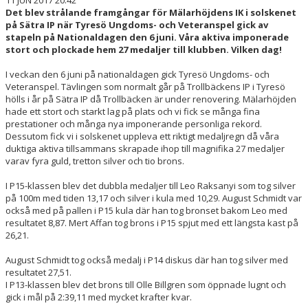
11 JUN 2017 20:42
Det blev strålande framgångar för Mälarhöjdens IK i solskenet
på Sätra IP när Tyresö Ungdoms- och Veteranspel gick av
stapeln på Nationaldagen den 6 juni. Våra aktiva imponerade
stort och plockade hem 27 medaljer till klubben. Vilken dag!
I veckan den 6 juni på nationaldagen gick Tyresö Ungdoms- och
Veteranspel. Tävlingen som normalt går på Trollbäckens IP i Tyresö
hölls i år på Sätra IP då Trollbäcken är under renovering. Mälarhöjden
hade ett stort och starkt lag på plats och vi fick se många fina
prestationer och många nya imponerande personliga rekord.
Dessutom fick vi i solskenet uppleva ett riktigt medaljregn då våra
duktiga aktiva tillsammans skrapade ihop till magnifika 27 medaljer
varav fyra guld, tretton silver och tio brons.
I P15-klassen blev det dubbla medaljer till Leo Raksanyi som tog silver
på 100m med tiden 13,17 och silver i kula med 10,29. August Schmidt var
också med på pallen i P15 kula där han tog bronset bakom Leo med
resultatet 8,87. Mert Affan tog brons i P15 spjut med ett längsta kast på
26,21.
August Schmidt tog också medalj i P14 diskus där han tog silver med
resultatet 27,51.
I P13-klassen blev det brons till Olle Billgren som öppnade lugnt och
gick i mål på 2:39,11 med mycket krafter kvar.