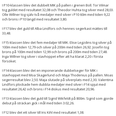
I P10-klassen blev det dubbelt MIK på pallen i grenen Boll. Tor Vilmar
tog guldet med resultatet 32,08 och Theodor Huhta tog silver med 28,03.
Olle Willner tog själv två medaljer med silver i P10 60m med tiden 9,22
och brons i P10 längd med resultatet 3,80.
I F17 blev det guld till Alba Lindfors och hennes segerkast mättes till
33,48.
I F15-klassen blev det fem medaljer till MIK. Elise Legzdins tog silver på
100m med tiden 12,79 och silver på 200m med tiden 26,92. Josefin tog
brons på 100m med tiden 12,99 och brons på 200m med tiden 27,48.
Inga Willner tog silver i stavhoppet efter att ha klarat 2,20 i första
försöket.
I F14-klassen blev det en imponerande dubbelseger för MIK i
stavhoppet med Moa Skagerlund och Maja Thodenius på pallen. Moas
segerresultat blev 2,50. Maja slutade på silverplats med 2,30. Valentina
Lindfors plockade hem dubbla medaljer med silver i F14 spjut med
resultatet 26,42 och brons i F14 diskus med resultatet 20,96.
I F13-klassen blev det guld till Sigrid Wikfeldt på 800m. Sigrid som gjorde
debut på sträckan gick i mål med tiden 3:02,26.
I F12 blev det ett silver till Iris Kihl med resultatet 1,38.