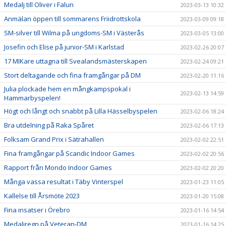
Medalj till Oliver i Falun
2023-03-13 10:32
Anmälan öppen till sommarens Friidrottskola
2023-03-09 09:18
SM-silver till Wilma på ungdoms-SM i Västerås
2023-03-05 13:00
Josefin och Elise på junior-SM i Karlstad
2023-02-26 20:07
17 MIKare uttagna till Svealandsmästerskapen
2023-02-24 09:21
Stort deltagande och fina framgångar på DM
2023-02-20 11:16
Julia plockade hem en mångkampspokal i
2023-02-13 14:59
Hammarbyspelen!
Högt och långt och snabbt på Lilla Hässelbyspelen
2023-02-06 18:24
Bra utdelning på Raka Spåret
2023-02-06 17:13
Folksam Grand Prix i Sätrahallen
2023-02-02 22:51
Fina framgångar på Scandic Indoor Games
2023-02-02 20:56
Rapport från Mondo Indoor Games
2023-02-02 20:20
Många vassa resultat i Täby Vinterspel
2023-01-23 11:05
Kallelse till Årsmöte 2023
2023-01-20 15:08
Fina insatser i Örebro
2023-01-16 14:54
Medaljregn på Veteran-DM
2023-01-16 14:25