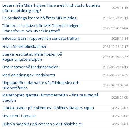
Ledare från Mälarhöjden klara med Friidrottsförbundets
2025-11-19
tränarutbildning steg 3
Rekordmånga ledare på årets MIK-middag
2025-10-23 20:13
Tränare och aktiva från MIK Friidrott i helgens
2025-10-20 16:09
Tränarforum och utvecklingsträff
Elitcoach 2028 - rapport från senaste träffen
2025-10-14
Final i Stockholmskampen
2025-10-06 10:17
Starka resultat av Mälarhöjden på
2025-09-29 14:27
Regionsmästerskapen
Fina insatser på Björknässpelen
2025-09-29 14:13
Med anledning av Fritidskortet
2025-09-22 14:55
Uppstart för ledarna för vår Friidrottslek och
2025-09-13 08:29
Friidrottsfritids
Mälarhöjden glänste i Brommaspelen – fina resultat på
2025-09-08
Stadion
Starka insater på Sollentuna Athletics Masters Open
2025-09-07
Fina tider i Uppsala
2025-09-06
Dubbla medaljer på Veteran-SM i Hässleholm
2025-09-03