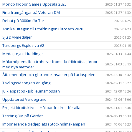
Mondo Indoor Games Uppsala 2025
2025-01-27 16:32
Fina framgångar på Veteran-DM
2025-01-27 16:30
Debut på 3000m för Tor
2025-01-25
Annika uttagen till utbildningen Elitcoach 2028
2025-01-23
Sju DM-medaljer
2025-01-20
Turebergs Explosiva #2
2025-01-15
Medaljregn i Huddinge
2025-01-13 14:44
Mälarhöjdens IK attraherar framtida friidrottsstjärnor
2025-01-03 03:10
med nya metoder
Åtta medaljer och glittrande insatser på Luciaspelen
2024-12-18 13:42
Tävlingssäsongen är igång!
2024-12-11 15:27
Julklappstips - Jubileumsmössan
2024-12-08 13:26
Uppdaterad Värdegrund
2024-12-06 15:06
Projekt Idrottsklivet - Hållbar friidrott för alla
2024-11-01 15:46
Terräng-DM på Gärdet
2024-10-19 16:38
Imponerande tredjeplats i Stockholmskampen
2024-10-06 16:23