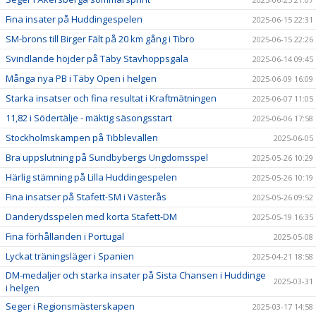
Fina insater på Huddingespelen
2025-06-15 22:31
SM-brons till Birger Fält på 20 km gång i Tibro
2025-06-15 22:26
Svindlande höjder på Täby Stavhoppsgala
2025-06-14 09:45
Många nya PB i Täby Open i helgen
2025-06-09 16:09
Starka insatser och fina resultat i Kraftmätningen
2025-06-07 11:05
11,82 i Södertälje - mäktig säsongsstart
2025-06-06 17:58
Stockholmskampen på Tibblevallen
2025-06-05
Bra uppslutning på Sundbybergs Ungdomsspel
2025-05-26 10:29
Härlig stämning på Lilla Huddingespelen
2025-05-26 10:19
Fina insatser på Stafett-SM i Västerås
2025-05-26 09:52
Danderydsspelen med korta Stafett-DM
2025-05-19 16:35
Fina förhållanden i Portugal
2025-05-08
Lyckat träningsläger i Spanien
2025-04-21 18:58
DM-medaljer och starka insater på Sista Chansen i Huddinge
2025-03-31
i helgen
Seger i Regionsmästerskapen
2025-03-17 14:58