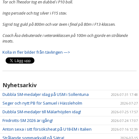
Tor och Theodor tog en dubbel i P10 boll.
Inga persade och tog silver i F15 stav.
Sigrid tog guld på 800m och var även i final på 80m i F13-klassen.
Coach Åsa debuterade i veteranklassen på 100m och gjorde en strålande
insats.
Kolla in fler bilder från tävlingen —>
Nyhetsarkiv
Dubbla SM-medaljer idag på USM i Sollentuna
2026-07-31 17:48
Seger och nytt PB för Samuel i Hässleholm
2026-07-27
Dubbla SM-medaljer till Mälarhöjden idag!
2026-07-25 17:57
Friidrotts-SM 2026 är igång!
2026-07-24 17:07
Anton sexa i sitt försöksheat på U18-EM i Italien
2026-07-16 12:39
Strålande sommarkväll på Sätra!
2026-07-15