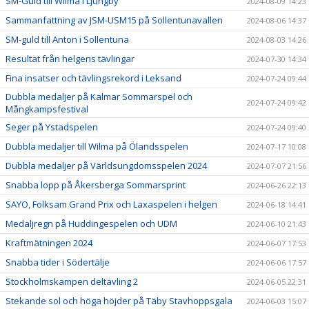
SM-Guld till Wilma i Ljungby
2024-08-09 14:23
Sammanfattning av JSM-USM15 på Sollentunavallen
2024-08-06 14:37
SM-guld till Anton i Sollentuna
2024-08-03 14:26
Resultat från helgens tävlingar
2024-07-30 14:34
Fina insatser och tävlingsrekord i Leksand
2024-07-24 09:44
Dubbla medaljer på Kalmar Sommarspel och
2024-07-24 09:42
Mångkampsfestival
Seger på Ystadspelen
2024-07-24 09:40
Dubbla medaljer till Wilma på Ölandsspelen
2024-07-17 10:08
Dubbla medaljer på Världsungdomsspelen 2024
2024-07-07 21:56
Snabba lopp på Åkersberga Sommarsprint
2024-06-26 22:13
SAYO, Folksam Grand Prix och Laxaspelen i helgen
2024-06-18 14:41
Medaljregn på Huddingespelen och UDM
2024-06-10 21:43
Kraftmätningen 2024
2024-06-07 17:53
Snabba tider i Södertälje
2024-06-06 17:57
Stockholmskampen deltävling 2
2024-06-05 22:31
Stekande sol och höga höjder på Täby Stavhoppsgala
2024-06-03 15:07