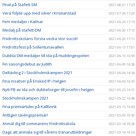
Final på Stafett-SM
2021-08-01 17:23
Vera följde upp med silver i Kristianstad
2021-07-30 17:20
Fem medaljer i Kalmar
2021-06-26 17:15
Medalj på stafett-DM
2021-06-20 17:13
Friidrottsskolans första vecka stor succé!
2021-06-20 17:11
Friidrottsfest på Sollentunavallen
2021-06-13 17:01
Dubbla DM-medaljer till Ida på Huddingespelen
2021-06-13 16:59
Fin säsongsdebut av Judith
2021-06-09 16:58
Deltävling 2 i Stockholmskampen 2021
2021-06-06 16:56
Fina insatser på Ensked IP i helgen
2021-06-06 16:53
Nytt PB av Ida och dubbelseger till Josefin i helgen
2021-05-23 16:51
Stockholmskampen 2021
2021-05-22 16:48
Fina premiärtider på Källbrink
2021-05-15 16:45
Äntligen tävlingspremiär!
2021-05-09 19:30
Anmäl dig till sommarens Friidrottsskola
2021-03-14 19:28
Dags att anmäla sig till vårens tränarutbildningar
2021-03-14 19:26