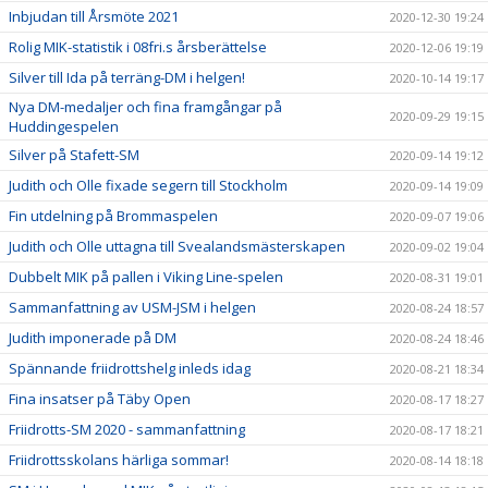
Inbjudan till Årsmöte 2021
2020-12-30 19:24
Rolig MIK-statistik i 08fri.s årsberättelse
2020-12-06 19:19
Silver till Ida på terräng-DM i helgen!
2020-10-14 19:17
Nya DM-medaljer och fina framgångar på
2020-09-29 19:15
Huddingespelen
Silver på Stafett-SM
2020-09-14 19:12
Judith och Olle fixade segern till Stockholm
2020-09-14 19:09
Fin utdelning på Brommaspelen
2020-09-07 19:06
Judith och Olle uttagna till Svealandsmästerskapen
2020-09-02 19:04
Dubbelt MIK på pallen i Viking Line-spelen
2020-08-31 19:01
Sammanfattning av USM-JSM i helgen
2020-08-24 18:57
Judith imponerade på DM
2020-08-24 18:46
Spännande friidrottshelg inleds idag
2020-08-21 18:34
Fina insatser på Täby Open
2020-08-17 18:27
Friidrotts-SM 2020 - sammanfattning
2020-08-17 18:21
Friidrottsskolans härliga sommar!
2020-08-14 18:18