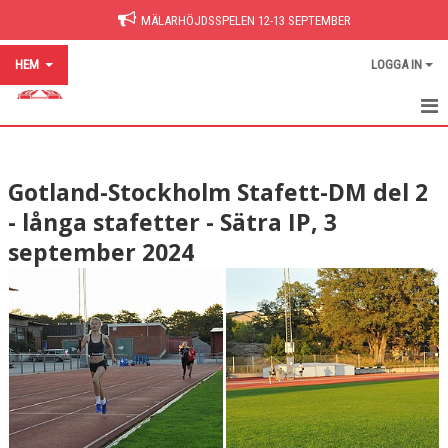
MÄLARHÖJDSSPELEN 12-13 SEPTEMBER
HEM
LOGGA IN
HEM
Gotland-Stockholm Stafett-DM del 2
NYHETER
- långa stafetter - Sätra IP, 3
BILDGALLERI
september 2024
DOKUMENT
HITTA PÅ SIDAN