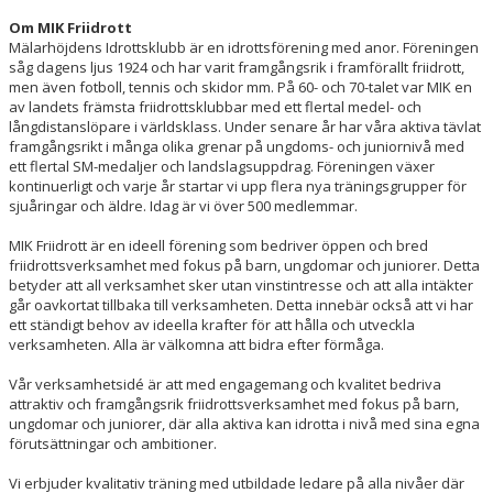
Om MIK Friidrott
Mälarhöjdens Idrottsklubb är en idrottsförening med anor. Föreningen
såg dagens ljus 1924 och har varit framgångsrik i framförallt friidrott,
men även fotboll, tennis och skidor mm. På 60- och 70-talet var MIK en
av landets främsta friidrottsklubbar med ett flertal medel- och
långdistanslöpare i världsklass. Under senare år har våra aktiva tävlat
framgångsrikt i många olika grenar på ungdoms- och juniornivå med
ett flertal SM-medaljer och landslagsuppdrag. Föreningen växer
kontinuerligt och varje år startar vi upp flera nya träningsgrupper för
sjuåringar och äldre. Idag är vi över 500 medlemmar.
MIK Friidrott är en ideell förening som bedriver öppen och bred
friidrottsverksamhet med fokus på barn, ungdomar och juniorer. Detta
betyder att all verksamhet sker utan vinstintresse och att alla intäkter
går oavkortat tillbaka till verksamheten. Detta innebär också att vi har
ett ständigt behov av ideella krafter för att hålla och utveckla
verksamheten. Alla är välkomna att bidra efter förmåga.
Vår verksamhetsidé är att med engagemang och kvalitet bedriva
attraktiv och framgångsrik friidrottsverksamhet med fokus på barn,
ungdomar och juniorer, där alla aktiva kan idrotta i nivå med sina egna
förutsättningar och ambitioner.
Vi erbjuder kvalitativ träning med utbildade ledare på alla nivåer där