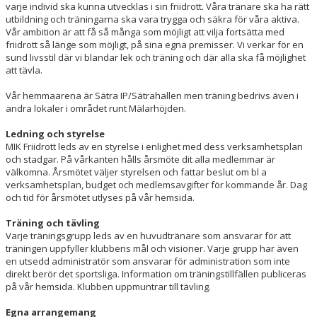
varje individ ska kunna utvecklas i sin friidrott. Våra tränare ska ha rätt
utbildning och träningarna ska vara trygga och säkra för våra aktiva.
Vår ambition är att få så många som möjligt att vilja fortsätta med
friidrott så länge som möjligt, på sina egna premisser. Vi verkar för en
sund livsstil där vi blandar lek och träning och där alla ska få möjlighet
att tävla.
Vår hemmaarena är Sätra IP/Sätrahallen men träning bedrivs även i
andra lokaler i området runt Mälarhöjden.
Ledning och styrelse
MIK Friidrott leds av en styrelse i enlighet med dess verksamhetsplan
och stadgar. På vårkanten hålls årsmöte dit alla medlemmar är
välkomna. Årsmötet väljer styrelsen och fattar beslut om bl a
verksamhetsplan, budget och medlemsavgifter för kommande år. Dag
och tid för årsmötet utlyses på vår hemsida.
Träning och tävling
Varje träningsgrupp leds av en huvudtränare som ansvarar för att
träningen uppfyller klubbens mål och visioner. Varje grupp har även
en utsedd administratör som ansvarar för administration som inte
direkt berör det sportsliga. Information om träningstillfällen publiceras
på vår hemsida. Klubben uppmuntrar till tävling.
Egna arrangemang