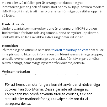
Vid ett eller två tillfällen per år arrangerar klubben egna
idrottsarrangemang och då finns stort behov av hjälp. Att vara medlem
i MIK Friidrott innebär att man bidrar efter förmåga och ställer upp när
så krävs.
Friidrottskola
Under ett antal sommarveckor varje år arrangerar MIK Friidrott en
friidrottskola för barn och ungdomar. Denna är mycket uppskattad.
Friidrottsskolan leds av äldre aktiva ungdomar i klubben.
Hemsidan
På föreningens officiella hemsida
friidrott.malarhojden.com
som du är
inne på just nu hittar du information om föreningens träningsgrupper,
aktuella evenemang, reportage och resultat från tävlingar där våra
aktiva deltagit, samt övriga nyheter från Mälarhöjdens IK.
Verksamhetsplan
I vår verksamhetsplan beskriver vi verksamheten i föreningen. Här
finns information både för föreningens ledare och övriga föräldrar.
Verksamhetsplanen är ett levande dokument och ligger på en egen flik
För att hemsidan ska fungera korrekt använder vi nödvändiga
här på vår webbplats -
Verksamhetsplan MIK Friidrott
cookies från SportAdmin. Dessa går inte att stänga av.
Föreningen kan också använda frivilliga cookies, t.ex. för
statistik eller marknadsföring. Du väljer själv om du vill
acceptera dessa.