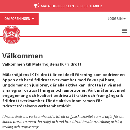
MÄLARHÖJDSSPELEN 12-13 SEPTEMBER
OM FÖRENINGEN
LOGGA IN
VÄLKOMMEN
Välkommen
VERKSAMHETSIDÉ OCH VISION
Välkommen till Mälarhöjdens IK Friidrott
STYRELSE OCH ÖVRIGA ROLLER
Mälarhöjdens IK friidrott är en ideell förening som bedriver en
öppen och bred friidrottsverksamhet med fokus på barn,
VERKSAMHETSBERÄTTELSE
ungdomar och juniorer, där alla aktiva kan idrotta i nivå med
sina egna förutsättningar och ambitioner. Vårt mål är att med
BYTE TILL ELLER FRÅN MIK
engagemang och kvalitet bedriva attraktiv och framgångsrik
friidrottsverksamhet för de aktiva inom ramen för
GDPR
"Idrottsrörelsens verksamhetsidé”.
Idrottsrörelsens verksamhetsidé: Idrott är fysisk aktivitet som vi utför för att
BARN- OCH UNGDOMSFONDEN
kunna prestera mera, ha roligt och må bra. Idrott består av träning och lek,
tävling och uppvisning.
KONTAKT